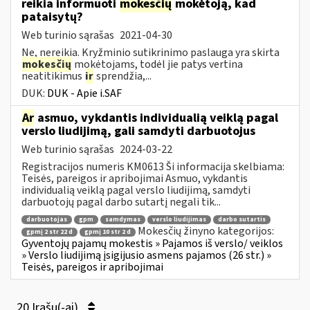
reikia informuoti
mokesčių
mokėtoją, kad
pataisytų?
Web turinio sąrašas
2021-04-30
Ne, nereikia. Kryžminio sutikrinimo paslauga yra skirta
mokesčių
mokėtojams, todėl jie patys vertina
neatitikimus
ir
sprendžia,...
DUK:
DUK - Apie i.SAF
Ar
asmuo, vykdantis individualią veiklą pagal
verslo liudijimą, gali samdyti darbuotojus
Web turinio sąrašas
2024-03-22
Registracijos numeris KM0613 Ši informacija skelbiama:
Teisės, pareigos ir apribojimai Asmuo, vykdantis
individualią veiklą pagal verslo liudijimą, samdyti
darbuotojų pagal darbo sutartį negali tik...
darbuotojas
gpm
samdymas
verslo liudijimas
darbo sutartis
Mokesčių žinyno kategorijos:
gpmį 2 str 22 d
gpmį 10 str 2 d
Gyventojų pajamų mokestis » Pajamos iš verslo/ veiklos
» Verslo liudijimą įsigijusio asmens pajamos (26 str.) »
Teisės, pareigos ir apribojimai
20 Įrašų(-ai)