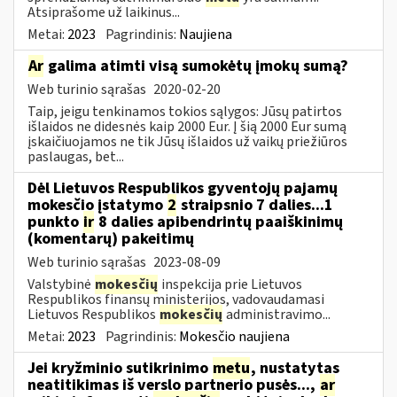
Atsiprašome už laikinus...
Metai:
2023
Pagrindinis:
Naujiena
Ar
galima atimti visą sumokėtų įmokų sumą?
Web turinio sąrašas
2020-02-20
Taip, jeigu tenkinamos tokios sąlygos: Jūsų patirtos
išlaidos ne didesnės kaip 2000 Eur. Į šią 2000 Eur sumą
įskaičiuojamos ne tik Jūsų išlaidos už vaikų priežiūros
paslaugas, bet...
Dėl Lietuvos Respublikos gyventojų pajamų
mokesčio įstatymo
2
straipsnio 7 dalies...1
punkto
ir
8 dalies apibendrintų paaiškinimų
(komentarų) pakeitimų
Web turinio sąrašas
2023-08-09
Valstybinė
mokesčių
inspekcija prie Lietuvos
Respublikos finansų ministerijos, vadovaudamasi
Lietuvos Respublikos
mokesčių
administravimo...
Metai:
2023
Pagrindinis:
Mokesčio naujiena
Jei kryžminio sutikrinimo
metu
, nustatytas
neatitikimas iš verslo partnerio pusės...,
ar