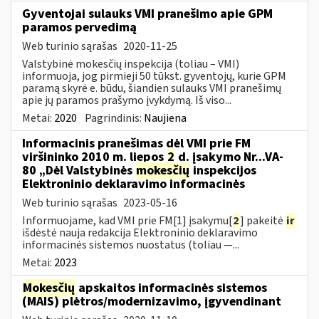
Gyventojai sulauks VMI pranešimo apie GPM
paramos pervedimą
Web turinio sąrašas
2020-11-25
Valstybinė mokesčių inspekcija (toliau – VMI)
informuoja, jog pirmieji 50 tūkst. gyventojų, kurie GPM
paramą skyrė e. būdu, šiandien sulauks VMI pranešimų
apie jų paramos prašymo įvykdymą. Iš viso...
Metai:
2020
Pagrindinis:
Naujiena
Informacinis pranešimas dėl VMI prie FM
viršininko 2010 m. liepos
2
d. įsakymo Nr...VA-
80 „Dėl Valstybinės
mokesčių
inspekcijos
Elektroninio deklaravimo informacinės
Web turinio sąrašas
2023-05-16
Informuojame, kad VMI prie FM[1] įsakymu[
2
] pakeitė
ir
išdėstė nauja redakcija Elektroninio deklaravimo
informacinės sistemos nuostatus (toliau —...
Metai:
2023
Mokesčių
apskaitos informacinės sistemos
(MAIS) plėtros/modernizavimo, įgyvendinant