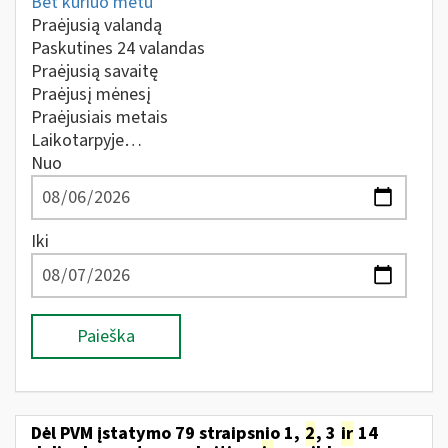
Bet kuriuo metu
Praėjusią valandą
Paskutines 24 valandas
Praėjusią savaitę
Praėjusį mėnesį
Praėjusiais metais
Laikotarpyje…
Nuo
Iki
Paieška
Dėl PVM įstatymo 79 straipsnio 1,
2
, 3
ir
14