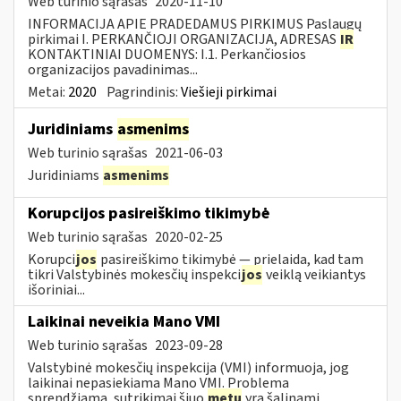
Web turinio sąrašas
2020-11-10
INFORMACIJA APIE PRADEDAMUS PIRKIMUS Paslaugų
pirkimai I. PERKANČIOJI ORGANIZACIJA, ADRESAS
IR
KONTAKTINIAI DUOMENYS: I.1. Perkančiosios
organizacijos pavadinimas...
Metai:
2020
Pagrindinis:
Viešieji pirkimai
Juridiniams
asmenims
Web turinio sąrašas
2021-06-03
Juridiniams
asmenims
Korupcijos pasireiškimo tikimybė
Web turinio sąrašas
2020-02-25
Korupci
jos
pasireiškimo tikimybė — prielaida, kad tam
tikri Valstybinės mokesčių inspekci
jos
veiklą veikiantys
išoriniai...
Laikinai neveikia Mano VMI
Web turinio sąrašas
2023-09-28
Valstybinė mokesčių inspekcija (VMI) informuoja, jog
laikinai nepasiekiama Mano VMI. Problema
sprendžiama, sutrikimai šiuo
metu
yra šalinami.