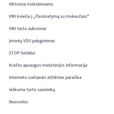
Viktorina moksleiviams
VMI kviečia į „Pasimatymą su mokesčiais“
VMI turto aukcionai
Įmonių VDU palyginimas
STOP šešėliui
Krašto apsaugos ministerijos informacija
Interneto svetainės atitikties paraiška
Ieškome turto savininkų
Nuorodos