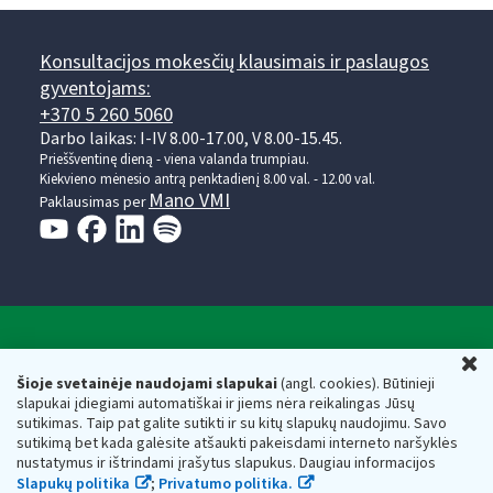
Konsultacijos mokesčių klausimais ir paslaugos
gyventojams:
+370 5 260 5060
Darbo laikas: I-IV 8.00-17.00, V 8.00-15.45.
Prieššventinę dieną - viena valanda trumpiau.
Kiekvieno mėnesio antrą penktadienį 8.00 val. - 12.00 val.
Mano VMI
Paklausimas per
Valstybinė mokesčių inspekcija prie Lietuvos
U
Respublikos finansų ministerijos
Šioje svetainėje naudojami slapukai
(angl. cookies). Būtinieji
slapukai įdiegiami automatiškai ir jiems nėra reikalingas Jūsų
Biudžetinė įstaiga. Juridinio asmens kodas — 188659752,
sutikimas. Taip pat galite sutikti ir su kitų slapukų naudojimu. Savo
adresas: Vasario 16-osios g. 14, 01107 Vilnius, Lietuva, el.paštas:
sutikimą bet kada galėsite atšaukti pakeisdami interneto naršyklės
vmi@vmi.lt
, E. pristatymo dėžutės adresas 188659752
nustatymus ir ištrindami įrašytus slapukus. Daugiau informacijos
Duomenys apie Valstybinę mokesčių inspekciją prie Lietuvos
Slapukų politika
;
Privatumo politika.
Respublikos finansų ministerijos kaupiami ir saugomi Juridinių