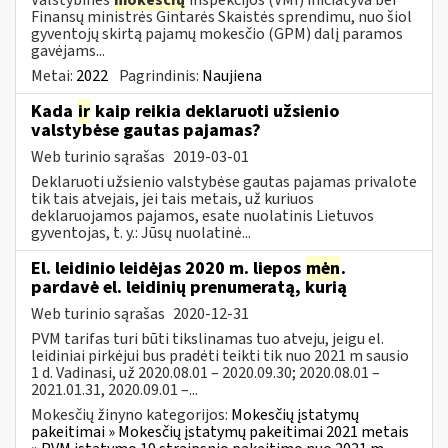
Finansų ministrės Gintarės Skaistės sprendimu, nuo šiol
gyventojų skirtą pajamų mokesčio (GPM) dalį paramos
gavėjams...
Metai:
2022
Pagrindinis:
Naujiena
Kada
ir
kaip reikia deklaruoti užsienio
valstybėse gautas pajamas?
Web turinio sąrašas
2019-03-01
Deklaruoti užsienio valstybėse gautas pajamas privalote
tik tais atvejais, jei tais metais, už kuriuos
deklaruojamos pajamos, esate nuolatinis Lietuvos
gyventojas, t. y.: Jūsų nuolatinė...
El. leidinio leidėjas 2020 m. liepos
mėn
.
pardavė el. leidinių prenumeratą, kurią
Web turinio sąrašas
2020-12-31
PVM tarifas turi būti tikslinamas tuo atveju, jeigu el.
leidiniai pirkėjui bus pradėti teikti tik nuo 2021 m sausio
1 d. Vadinasi, už 2020.08.01 – 2020.09.30; 2020.08.01 –
2021.01.31, 2020.09.01 –...
Mokesčių žinyno kategorijos:
Mokesčių įstatymų
pakeitimai » Mokesčių įstatymų pakeitimai 2021 metais