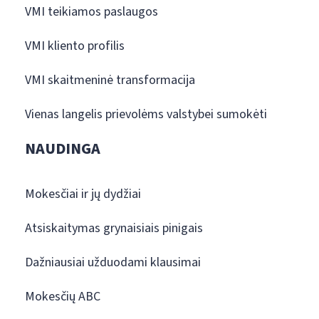
VMI teikiamos paslaugos
VMI kliento profilis
VMI skaitmeninė transformacija
Vienas langelis prievolėms valstybei sumokėti
NAUDINGA
Mokesčiai ir jų dydžiai
Atsiskaitymas grynaisiais pinigais
Dažniausiai užduodami klausimai
Mokesčių ABC