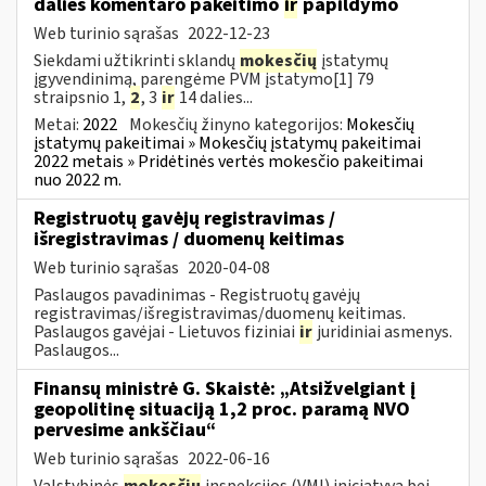
dalies komentaro pakeitimo
ir
papildymo
Web turinio sąrašas
2022-12-23
Siekdami užtikrinti sklandų
mokesčių
įstatymų
įgyvendinimą, parengėme PVM įstatymo[1] 79
straipsnio 1,
2
, 3
ir
14 dalies...
Metai:
2022
Mokesčių žinyno kategorijos:
Mokesčių
įstatymų pakeitimai » Mokesčių įstatymų pakeitimai
2022 metais » Pridėtinės vertės mokesčio pakeitimai
nuo 2022 m.
Registruotų gavėjų registravimas /
išregistravimas / duomenų keitimas
Web turinio sąrašas
2020-04-08
Paslaugos pavadinimas - Registruotų gavėjų
registravimas/išregistravimas/duomenų keitimas.
Paslaugos gavėjai - Lietuvos fiziniai
ir
juridiniai asmenys.
Paslaugos...
Finansų ministrė G. Skaistė: „Atsižvelgiant į
geopolitinę situaciją 1,2 proc. paramą NVO
pervesime ankščiau“
Web turinio sąrašas
2022-06-16
Valstybinės
mokesčių
inspekcijos (VMI) iniciatyva bei