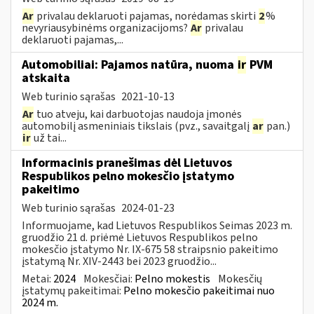
Ar
privalau deklaruoti pajamas, norėdamas skirti
2
%
nevyriausybinėms organizacijoms?
Ar
privalau
deklaruoti pajamas,...
Automobiliai: Pajamos natūra, nuoma
ir
PVM
atskaita
Web turinio sąrašas
2021-10-13
Ar
tuo atveju, kai darbuotojas naudoja įmonės
automobilį asmeniniais tikslais (pvz., savaitgalį
ar
pan.)
ir
už tai...
Informacinis pranešimas dėl Lietuvos
Respublikos pelno mokesčio įstatymo
pakeitimo
Web turinio sąrašas
2024-01-23
Informuojame, kad Lietuvos Respublikos Seimas 2023 m.
gruodžio 21 d. priėmė Lietuvos Respublikos pelno
mokesčio įstatymo Nr. IX-675 58 straipsnio pakeitimo
įstatymą Nr. XIV-2443 bei 2023 gruodžio...
Metai:
2024
Mokesčiai:
Pelno mokestis
Mokesčių
įstatymų pakeitimai:
Pelno mokesčio pakeitimai nuo
2024 m.