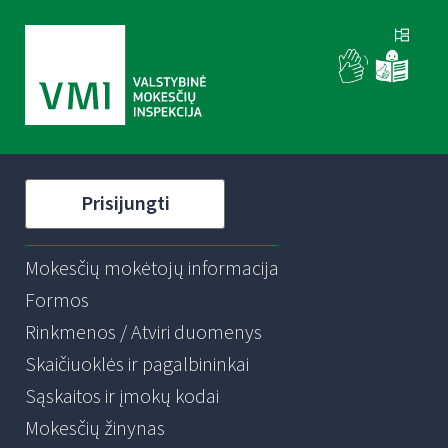
Prisijungti
Mokesčių mokėtojų informacija
Formos
Rinkmenos / Atviri duomenys
Skaičiuoklės ir pagalbininkai
Sąskaitos ir įmokų kodai
Mokesčių žinynas