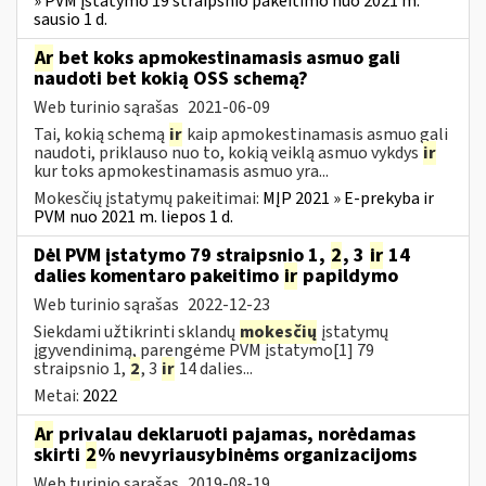
» PVM įstatymo 19 straipsnio pakeitimo nuo 2021 m.
sausio 1 d.
Ar
bet koks apmokestinamasis asmuo gali
naudoti bet kokią OSS schemą?
Web turinio sąrašas
2021-06-09
Tai, kokią schemą
ir
kaip apmokestinamasis asmuo gali
naudoti, priklauso nuo to, kokią veiklą asmuo vykdys
ir
kur toks apmokestinamasis asmuo yra...
Mokesčių įstatymų pakeitimai:
MĮP 2021 » E-prekyba ir
PVM nuo 2021 m. liepos 1 d.
Dėl PVM įstatymo 79 straipsnio 1,
2
, 3
ir
14
dalies komentaro pakeitimo
ir
papildymo
Web turinio sąrašas
2022-12-23
Siekdami užtikrinti sklandų
mokesčių
įstatymų
įgyvendinimą, parengėme PVM įstatymo[1] 79
straipsnio 1,
2
, 3
ir
14 dalies...
Metai:
2022
Ar
privalau deklaruoti pajamas, norėdamas
skirti
2
% nevyriausybinėms organizacijoms
Web turinio sąrašas
2019-08-19