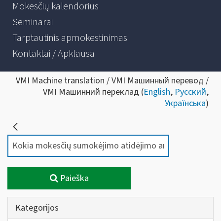
Mokesčių kalendorius
Seminarai
Tarptautinis apmokestinimas
Kontaktai / Apklausa
VMI Machine translation / VMI Машинный перевод /
VMI Машинний переклад (
English
,
Русский
,
Українська
)
Paieška
Kategorijos