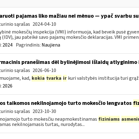
aruoti pajamas liko mažiau nei mėnuo — ypač svarbu sus
urinio sąrašas
2024-04-10
ybinė mokesčių inspekcija (VMI) informuoja, kad beveik pusė gyvent
ą (IDV), jau pateikė savo pajamų mokesčio deklaracijas. VMI primena,
:
2024
Pagrindinis:
Naujiena
rmacinis pranešimas dėl bylinėjimosi išlaidų atlyginimo 
urinio sąrašas
2026-06-10
rmuojame, kad,
kokia
tvarka
ir
kuri valstybės institucija turi grąž
:
2026
os taikomos nekilnojamojo turto mokesčio lengvatos
fi
urinio sąrašas
2023-10-30
lnojamojo turto mokesčiu neapmokestinamas
fiziniams
asmeni
jamas nekilnojamasis turtas, nurodytas...