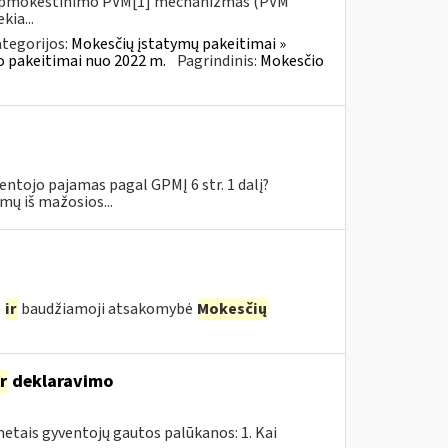
io apmokestinimo PVM[1] mechanizmas (PVM
kia...
tegorijos:
Mokesčių įstatymų pakeitimai »
o pakeitimai nuo 2022 m.
Pagrindinis:
Mokesčio
tojo pajamas pagal GPMĮ 6 str. 1 dalį?
mų iš mažosios...
ė
ir
baudžiamoji atsakomybė
Mokesčių
ir
deklaravimo
tais gyventojų gautos palūkanos: 1. Kai