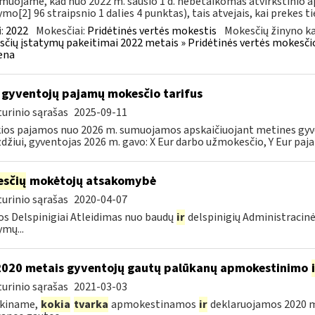
muojame, kad nuo 2022 m. sausio 1 d. nebetaikomas atvirkštin
ymo[2] 96 straipsnio 1 dalies 4 punktas), tais atvejais, kai prekes tie
:
2022
Mokesčiai:
Pridėtinės vertės mokestis
Mokesčių žinyno ka
čių įstatymų pakeitimai 2022 metais » Pridėtinės vertės mokesči
ena
 gyventojų pajamų mokesčio tarifus
urinio sąrašas
2025-09-11
ios pajamos nuo 2026 m. sumuojamos apskaičiuojant metines gyven
džiui, gyventojas 2026 m. gavo: X Eur darbo užmokesčio, Y Eur paja
sčių
mokėtojų atsakomybė
urinio sąrašas
2020-04-07
s Delspinigiai Atleidimas nuo baudų
ir
delspinigių Administracin
ymų...
2020 metais gyventojų gautų palūkanų apmokestinimo
urinio sąrašas
2021-03-03
škiname,
kokia
tvarka
apmokestinamos
ir
deklaruojamos 2020 me