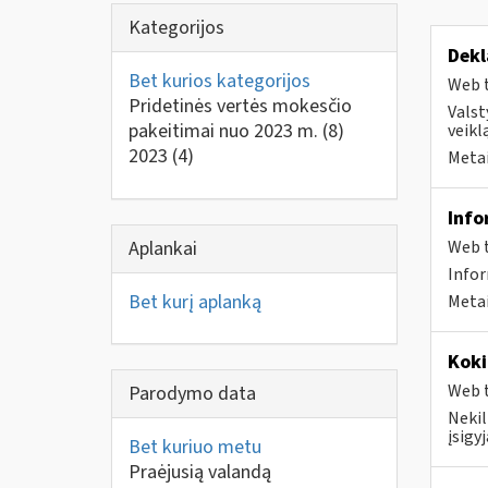
Kategorijos
Dekl
Bet kurios kategorijos
Web t
Pridetinės vertės mokesčio
Valst
pakeitimai nuo 2023 m.
(8)
veikl
2023
(4)
Metai
Info
Aplankai
Web t
Info
Bet kurį aplanką
Metai
Koki
Web t
Parodymo data
Neki
įsigy
Bet kuriuo metu
Praėjusią valandą