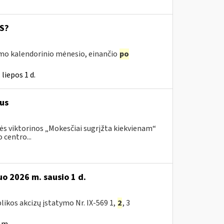
SS?
irmo kalendorinio mėnesio, einančio
po
liepos 1 d.
us
ės viktorinos „Mokesčiai sugrįžta kiekvienam“
 centro...
o 2026 m. sausio 1 d.
likos akcizų įstatymo Nr. IX-569 1,
2
, 3