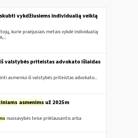
kubti vykdžiusiems individualią veiklą
ojų, kurie praėjusiais metais vykdė individualią
...
iš valstybės priteistas advokato išlaidas
inti asmeniui iš valstybės priteistas advokato...
ziniams
asmenims
už 2025m
ms
nuosavybės teise priklausantis arba