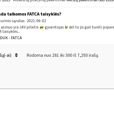
:
2025
Mokesčių įstatymų pakeitimai:
Akcizų pakeitimai nuo 2026
ada taikomos FATCA taisyklės?
urinio sąrašas
2021-06-02
 asmuo yra JAV pilietis
ar
gyventojas
ir
dėl to jis gali turėti įsi
 taisyklės...
DUK - FATCA
šų(-ai)
Rodoma nuo 281 iki 300 iš 7,293 irašų.