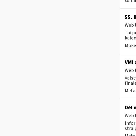
sumaž
55. 
Web t
Tai p
kalen
Mokes
VMI 
Web t
Valst
final
Metai
Dėl 
Web t
Infor
strai