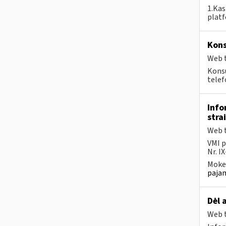
1.Kas
plat
Kons
Web t
Konsu
telef
Info
stra
Web t
VMI p
Nr. I
Mokes
pajam
Dėl 
Web t