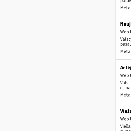
palūk
Metai
Nauj
Web t
Valst
pasau
Metai
Artė
Web t
Valst
d., p
Metai
Vieš
Web t
Vieša