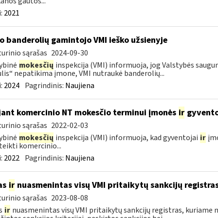
anos gautos...
:
2021
o banderolių gamintojo VMI ieško užsienyje
urinio sąrašas
2024-09-30
ybinė
mokesčių
inspekcija (VMI) informuoja, jog Valstybės saug
lis“ nepatikima įmone, VMI nutraukė banderolių...
:
2024
Pagrindinis:
Naujiena
jant komercinio NT mokesčio terminui įmonės
ir
gyventoj
urinio sąrašas
2022-02-03
ybinė
mokesčių
inspekcija (VMI) informuoja, kad gyventojai
ir
įmo
ateikti komercinio...
:
2022
Pagrindinis:
Naujiena
as
ir
nuasmenintas visų VMI pritaikytų sankcijų registra
urinio sąrašas
2023-08-08
s
ir
nuasmenintas visų VMI pritaikytų sankcijų registras, kuriame 