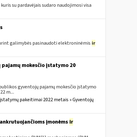
kuris su pardavėjais sudaro naudojimosi visa
s
urint galimybės pasinaudoti elektroninėmis
ir
jų pajamų mokesčio įstatymo 20
Respublikos gyventojų pajamų mokesčio įstatymo
2 m....
įstatymų pakeitimai 2022 metais » Gyventojų
 bankrutuojančioms įmonėms
ir