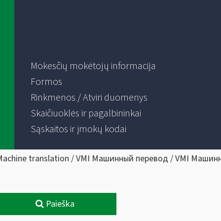
Mokesčių mokėtojų informacija
Formos
Rinkmenos / Atviri duomenys
Skaičiuoklės ir pagalbininkai
Sąskaitos ir įmokų kodai
Machine translation / VMI Машинный перевод / VMI Машин
Paieška