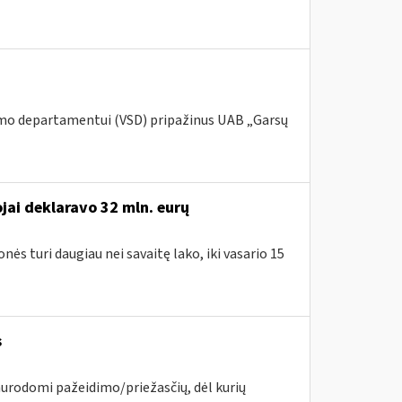
umo departamentui (VSD) pripažinus UAB „Garsų
ai deklaravo 32 mln. eurų
nės turi daugiau nei savaitę lako, iki vasario 15
s
nurodomi pažeidimo/priežasčių, dėl kurių