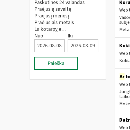
Paskutines 24 valandas
Koru
Praėjusią savaitę
Web t
Praėjusį mėnesį
Vadov
Praėjusiais metais
subje
Laikotarpyje…
Metai
Nuo
Iki
Koki
Web t
Kokia
Paieška
Ar
bu
Web t
Jungt
taiko
Mokes
Dažn
Web t