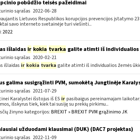
pcinio pobūdžio teisės pažeidimai
urinio sąrašas
2022-06-28
aujantis Lietuvos Respublikos korupcijos prevencijos įstatymo 23
ktai savo interneto svetainėje turi viešinti...
:
2022
as išlaidas
ir
kokia
tvarka
galite atimti iš individualios
urinio sąrašas
2020-02-21
s išlaidas
ir
kokia
tvarka
galite atimti iš individualios žemės ūk
s galima susigrąžinti PVM, sumokėtą Jungtinėje Karaly
urinio sąrašas
2021-07-29
inei Karalystei išstojus iš ES
ir
pasibaigus pereinamajam laikotarp
mos, išskyrus tiek, kiek tai susiję su prekių pirkimu...
čių žinyno kategorijos:
BREXIT » BREXIT PVM grąžinimo JK
iausiai užduodami klausimai (DUK) (DAC7 projektas)
urinio sąrašas
2022-11-09