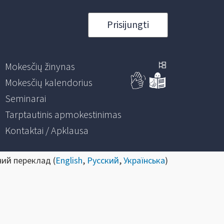
Prisijungti
Mokesčių žinynas
Mokesčių kalendorius
Seminarai
Tarptautinis apmokestinimas
Kontaktai / Apklausa
ний переклад (
English
,
Русский
,
Українська
)