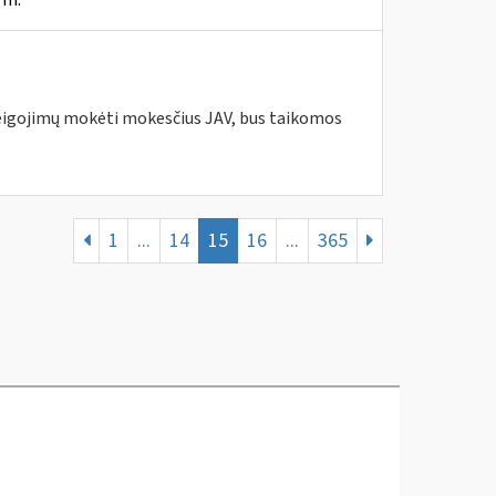
 m.
pareigojimų mokėti mokesčius JAV, bus taikomos
1
...
14
15
16
...
365