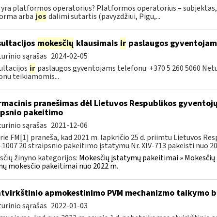
 yra platformos operatorius? Platformos operatorius – subjektas, 
forma arba
jos
dalimi sutartis (pavyzdžiui, Pigu,...
ultacijos
mokesčių
klausimais
ir
paslaugos gyventojam
urinio sąrašas
2024-02-05
ltacijos
ir
paslaugos gyventojams telefonu: +370 5 260 5060 Net
onu teikiamomis...
rmacinis pranešimas dėl Lietuvos Respublikos gyvento
ipsnio pakeitimo
urinio sąrašas
2021-12-06
rie FM[1] praneša, kad 2021 m. lapkričio 25 d. priimtu Lietuvos 
X-1007 20 straipsnio pakeitimo įstatymu Nr. XIV-713 pakeisti nuo 202
čių žinyno kategorijos:
Mokesčių įstatymų pakeitimai » Mokesčių 
ų mokesčio pakeitimai nuo 2022 m.
atvirkštinio apmokestinimo PVM mechanizmo taikymo
urinio sąrašas
2022-01-03