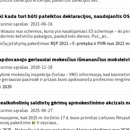
intos sankcijos kriterijai, paskirtos sankcijos bei...
Iki kada turi būti pateiktos deklaracijos, naudojantis O
urinio sąrašas
2021-06-16
riklauso nuo schemos, kuria yra naudojamasi: ES schemoje – iki p
dorinio ketvirčio pabaigos, paskutinės dienos. Pvz., jei...
čių įstatymų pakeitimai:
MĮP 2021 » E-prekyba ir PVM nuo 2021 m. 
apdovanojo geriausiai mokesčius išmanančius moksleivi
urinio sąrašas
2020-11-18
ybinė mokesčių inspekcija (toliau – VMI) informuoja, kad kasmetin
e geriausiai pasirodė ir prizais buvo apdovanota profesinio rengimo
:
2020
nealkoholinių saldintų gėrimų apmokestinimo akcizais nu
urinio sąrašas
2025-06-27
muojame, kad 2025 m. birželio 17 d. buvo priimtas Lietuvos Respub
psnių pakeitimo
ir
II skyriaus...