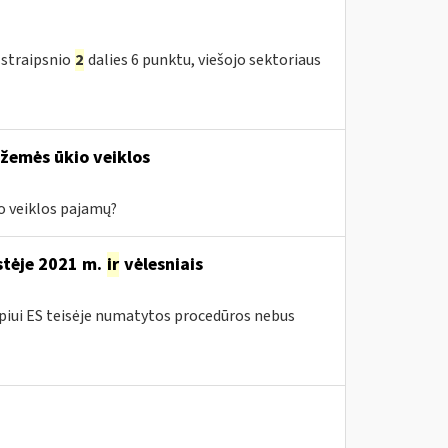
 straipsnio
2
dalies 6 punktu, viešojo sektoriaus
 žemės ūkio veiklos
io veiklos pajamų?
stėje 2021 m.
ir
vėlesniais
iui ES teisėje numatytos procedūros nebus