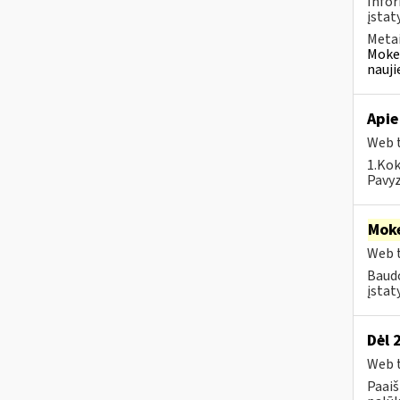
Infor
įstat
Metai
Mokes
nauji
Apie
Web t
1.Kok
Pavyz
Moke
Web t
Baudo
įstat
Dėl 
Web t
Paai