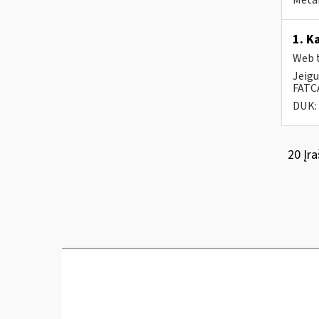
Metai
1. K
Web t
Jeigu
FATCA
DUK:
20 Įra