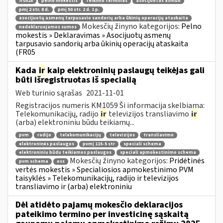
fr0528
pelno mokestis
teikimo terminas
asocijuotas asmuo
pmį 2 str. 8 d.
pmį 50 str. 2 d. 1 p.
asocijuotų asmenų tarpusavio sandorių arba ūkinių operacijų ataskaita
Mokesčių žinyno kategorijos:
Pelno
nedeklaruojamos sumos
mokestis » Deklaravimas » Asocijuotų asmenų
tarpusavio sandorių arba ūkinių operacijų ataskaita
(FR05
Kada
ir
kaip elektroninių paslaugų teikėjas gali
būti išregistruotas iš specialią
Web turinio sąrašas
2021-11-01
Registracijos numeris KM1059 Ši informacija skelbiama:
Telekomunikacijų, radijo
ir
televizijos transliavimo
ir
(arba) elektroniniu būdu teikiamų...
pvm
radijo
telekomunikacijų
televizijos
transliavimo
elektroninės paslaugos
pvmį 115-5 str
speciali schema
elektroniniu būdu teikiamos paslaugos
speciali apmokestinimo schema
Mokesčių žinyno kategorijos:
Pridėtinės
pvm schema
oss
vertės mokestis » Specialiosios apmokestinimo PVM
taisyklės » Telekomunikacijų, radijo ir televizijos
transliavimo ir (arba) elektroniniu
Dėl atidėto pajamų mokesčio deklaracijos
pateikimo termino per investicinę sąskaitą