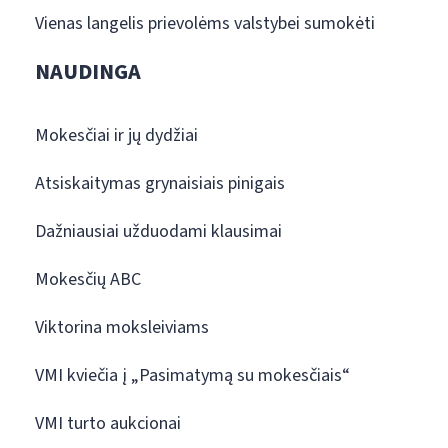
Vienas langelis prievolėms valstybei sumokėti
NAUDINGA
Mokesčiai ir jų dydžiai
Atsiskaitymas grynaisiais pinigais
Dažniausiai užduodami klausimai
Mokesčių ABC
Viktorina moksleiviams
VMI kviečia į „Pasimatymą su mokesčiais“
VMI turto aukcionai