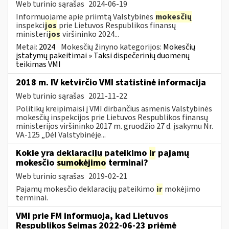
Web turinio sąrašas
2024-06-19
Informuojame apie priimtą Valstybinės
mokesčių
inspekci
jos
prie Lietuvos Respublikos finansų
ministeri
jos
viršininko 2024...
Metai:
2024
Mokesčių žinyno kategorijos:
Mokesčių
įstatymų pakeitimai » Taksi dispečerinių duomenų
teikimas VMI
2018 m. IV ketvirčio VMI statistinė informacija
Web turinio sąrašas
2021-11-22
Politikų kreipimaisi į VMI dirbančius asmenis Valstybinės
mokesčių inspekcijos prie Lietuvos Respublikos finansų
ministerijos viršininko 2017 m. gruodžio 27 d. įsakymu Nr.
VA-125 „Dėl Valstybinėje...
Kokie yra deklaracijų pateikimo
ir
pajamų
mokesčio
sumokėjimo
terminai?
Web turinio sąrašas
2019-02-21
Pajamų mokesčio deklaracijų pateikimo
ir
mokėjimo
terminai.
VMI prie FM informuoja, kad Lietuvos
Respublikos Seimas 2022-06-23 priėmė