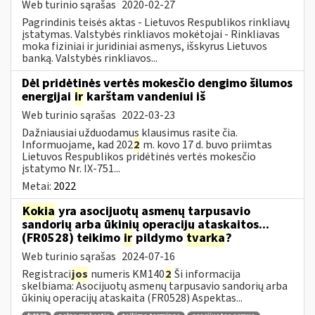
Web turinio sąrašas
2020-02-27
Pagrindinis teisės aktas - Lietuvos Respublikos rinkliavų
įstatymas. Valstybės rinkliavos mokėtojai - Rinkliavas
moka fiziniai ir juridiniai asmenys, išskyrus Lietuvos
banką. Valstybės rinkliavos...
Dėl pridėtinės vertės mokesčio dengimo šilumos
energijai
ir
karštam vandeniui iš
Web turinio sąrašas
2022-03-23
Dažniausiai užduodamus klausimus rasite čia.
Informuojame, kad 202
2
m. kovo 17 d. buvo priimtas
Lietuvos Respublikos pridėtinės vertės mokesčio
įstatymo Nr. IX-751...
Metai:
2022
Kokia
yra asocijuotų asmenų tarpusavio
sandorių arba ūkinių operacijų ataskaitos...
(FR0528) teikimo
ir
pildymo
tvarka
?
Web turinio sąrašas
2024-07-16
Registraci
jos
numeris KM140
2
Ši informacija
skelbiama: Asocijuotų asmenų tarpusavio sandorių arba
ūkinių operacijų ataskaita (FR0528) Aspektas...