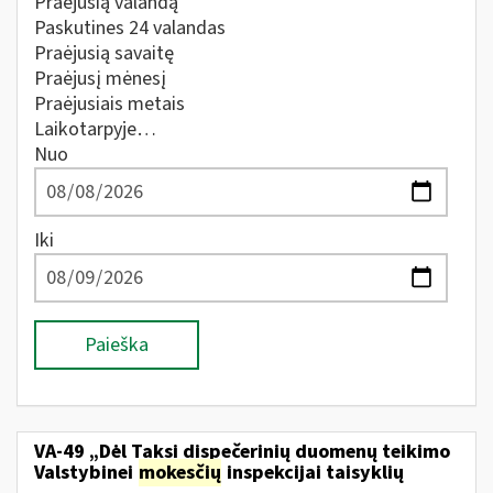
Praėjusią valandą
Paskutines 24 valandas
Praėjusią savaitę
Praėjusį mėnesį
Praėjusiais metais
Laikotarpyje…
Nuo
Iki
Paieška
VA-49 „Dėl Taksi dispečerinių duomenų teikimo
Valstybinei
mokesčių
inspekcijai taisyklių