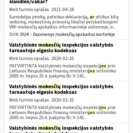
šiandien/vakar?
Web turinio sąrašas
2021-04-28
Sumokėjus įmoką, pateikus deklaraciją,
ar
atlikus kitą
veiksmą, mokestinių prievolių likučiai perskaičiuojami
VMI mokesčių apskaitos informacinėje sistemoje, o...
DUK:
DUK - Duomenys mokesčių apskaitos kortelėje
Valstybinės
mokesčių
inspekcijos valstybės
tarnautojo elgesio kodeksas
Web turinio sąrašas
2020-02-25
PATVIRTINTA Valstybinės mokesčių inspekci
jos
prie
Lietuvos Respublikos finansų ministeri
jos
viršininko
2005 m. liepos 25 d. įsakymu Nr. V-141...
Valstybinės
mokesčių
inspekcijos valstybės
tarnautojo elgesio kodeksas
Web turinio sąrašas
2020-02-25
PATVIRTINTA Valstybinės mokesčių inspekci
jos
prie
Lietuvos Respublikos finansų ministeri
jos
viršininko
2005 m. liepos 25 d. įsakymu Nr. V-141...
Valstybinės
mokesčių
inspekcijos valstybės