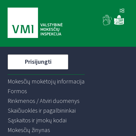
Prisijungti
Mokesčių mokėtojų informacija
Formos
Rinkmenos / Atviri duomenys
Skaičiuoklės ir pagalbininkai
Sąskaitos ir įmokų kodai
Mokesčių žinynas