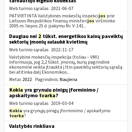
tarnautojo elgesio kodeksas
Web turinio sąrašas
2021-06-07
PATVIRTINTA Valstybinės mokesčių inspekci
jos
prie
Lietuvos Respublikos finansų ministeri
jos
viršininko
2005 m. liepos 25 d. įsakymu Nr. V-141...
Daugiau nei
2
tūkst. energetikos kainų paveiktų
sektorių įmonių sulaukė kvietimų
Web turinio sąrašas
2022-11-17
Valstybinė mokesčių inspekcija (toliau – VMI)
informuoja, jog 2,2 tūkst. įmonių, kurių pagrindinė
ekonominė veikla įtraukta į Itin paveiktų sektorių sąrašą
bei atitinka dalį Ekonomikos...
Metai:
2022
Pagrindinis:
Naujiena
Kokia
yra grynųjų pinigų įforminimo /
apskaitymo
tvarka
?
Web turinio sąrašas
2019-03-04
Kokia
yra grynųjų pinigų įforminimo / apskaitymo
tvarka
?
Valstybės rinkliava