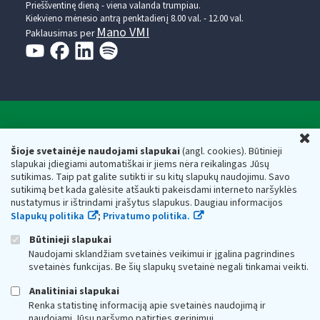
Prieššventinę dieną - viena valanda trumpiau.
Kiekvieno mėnesio antrą penktadienį 8.00 val. - 12.00 val.
Mano VMI
Paklausimas per
Valstybinė mokesčių inspekcija prie Lietuvos
U
Respublikos finansų ministerijos
Šioje svetainėje naudojami slapukai
(angl. cookies). Būtinieji
slapukai įdiegiami automatiškai ir jiems nėra reikalingas Jūsų
Biudžetinė įstaiga. Juridinio asmens kodas — 188659752,
sutikimas. Taip pat galite sutikti ir su kitų slapukų naudojimu. Savo
adresas: Vasario 16-osios g. 14, 01107 Vilnius, Lietuva, el.paštas:
sutikimą bet kada galėsite atšaukti pakeisdami interneto naršyklės
vmi@vmi.lt
, E. pristatymo dėžutės adresas 188659752
nustatymus ir ištrindami įrašytus slapukus. Daugiau informacijos
Duomenys apie Valstybinę mokesčių inspekciją prie Lietuvos
Slapukų politika
;
Privatumo politika.
Respublikos finansų ministerijos kaupiami ir saugomi Juridinių
asmenų registre
Būtinieji slapukai
Naudojami sklandžiam svetainės veikimui ir įgalina pagrindines
svetainės funkcijas. Be šių slapukų svetainė negali tinkamai veikti.
Analitiniai slapukai
Renka statistinę informaciją apie svetainės naudojimą ir
naudojami Jūsų naršymo patirties gerinimui.