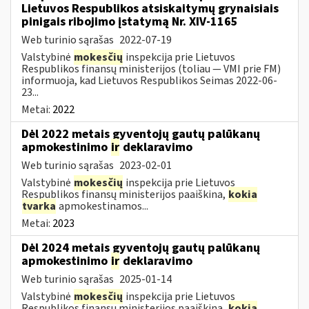
Lietuvos Respublikos atsiskaitymų grynaisiais
pinigais ribojimo įstatymą Nr. XIV-1165
Web turinio sąrašas
2022-07-19
Valstybinė
mokesčių
inspekcija prie Lietuvos
Respublikos finansų ministerijos (toliau — VMI prie FM)
informuoja, kad Lietuvos Respublikos Seimas 2022-06-
23...
Metai:
2022
Dėl 2022 metais gyventojų gautų palūkanų
apmokestinimo
ir
deklaravimo
Web turinio sąrašas
2023-02-01
Valstybinė
mokesčių
inspekcija prie Lietuvos
Respublikos finansų ministerijos paaiškina,
kokia
tvarka
apmokestinamos...
Metai:
2023
Dėl 2024 metais gyventojų gautų palūkanų
apmokestinimo
ir
deklaravimo
Web turinio sąrašas
2025-01-14
Valstybinė
mokesčių
inspekcija prie Lietuvos
Respublikos finansų ministerijos paaiškina,
kokia