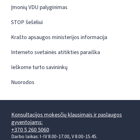
Įmonių VDU palyginimas
STOP šešėliui
Krašto apsaugos ministerijos informacija
Interneto svetainės atitikties paraiška
Ieškome turto savininkų
Nuorodos
Konsultacijos mokesčių klausimais ir paslaugos
gyventojams:
+370 5 260 5060
Darbo laikas: I-IV 8.00-17.00, V 8.00-15.45.