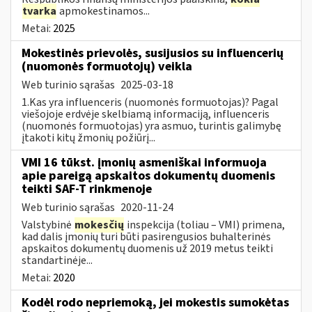
tvarka
apmokestinamos...
Metai:
2025
Mokestinės prievolės, susijusios su influencerių
(nuomonės formuotojų) veikla
Web turinio sąrašas
2025-03-18
1.Kas yra influenceris (nuomonės formuotojas)? Pagal
viešojoje erdvėje skelbiamą informaciją, influenceris
(nuomonės formuotojas) yra asmuo, turintis galimybę
įtakoti kitų žmonių požiūrį...
VMI 16 tūkst. įmonių asmeniškai informuoja
apie pareigą apskaitos dokumentų duomenis
teikti SAF-T rinkmenoje
Web turinio sąrašas
2020-11-24
Valstybinė
mokesčių
inspekcija (toliau – VMI) primena,
kad dalis įmonių turi būti pasirengusios buhalterinės
apskaitos dokumentų duomenis už 2019 metus teikti
standartinėje...
Metai:
2020
Kodėl rodo nepriemoką, jei mokestis sumokėtas