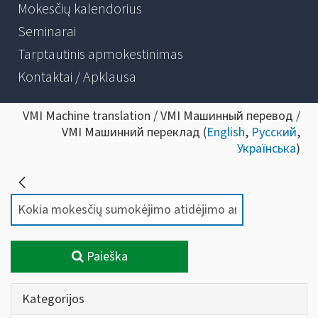
Mokesčių kalendorius
Seminarai
Tarptautinis apmokestinimas
Kontaktai / Apklausa
VMI Machine translation / VMI Машинный перевод /
VMI Машинний переклад (
English
,
Русский
,
Українська
)
Paieška
Kategorijos