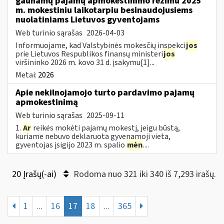
gaunamų pajamų apmokestinimo režimu 2025
m. mokestiniu laikotarpiu besinaudojusiems
nuolatiniams Lietuvos gyventojams
Web turinio sąrašas
2026-04-03
Informuojame, kad Valstybinės mokesčių inspekci
jos
prie Lietuvos Respublikos finansų ministeri
jos
viršininko 2026 m. kovo 31 d. įsakymu[1]...
Metai:
2026
Apie nekilnojamojo turto pardavimo pajamų
apmokestinimą
Web turinio sąrašas
2025-09-11
1.
Ar
reikės mokėti pajamų mokestį, jeigu būstą,
kuriame nebuvo deklaruota gyvenamoji vieta,
gyventojas įsigijo 2023 m. spalio
mėn
....
20 Įrašų(-ai)
Rodoma nuo 321 iki 340 iš 7,293 irašų.
1
...
16
17
18
...
365