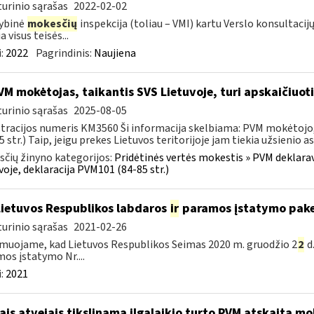
urinio sąrašas
2022-02-02
ybinė
mokesčių
inspekcija (toliau – VMI) kartu Verslo konsultac
a visus teisės...
:
2022
Pagrindinis:
Naujiena
M mokėtojas, taikantis SVS Lietuvoje, turi apskaičiuot
urinio sąrašas
2025-08-05
tracijos numeris KM3560 Ši informacija skelbiama: PVM mokėtojo, 
5 str.) Taip, jeigu prekes Lietuvos teritorijoje jam tiekia užsienio a
čių žinyno kategorijos:
Pridėtinės vertės mokestis » PVM deklarav
voje, deklaracija PVM101 (84-85 str.)
Lietuvos Respublikos labdaros
ir
paramos įstatymo pake
urinio sąrašas
2021-02-26
muojame, kad Lietuvos Respublikos Seimas 2020 m. gruodžio 2
2
d
os įstatymo Nr....
:
2021
ais atvejais tikslinama ilgalaikio turto PVM atskaita mo