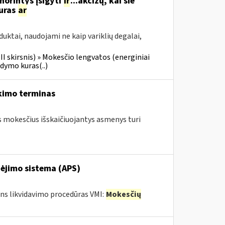
 norintys įsigyti
ir
...akcizų, kai šie
kuras
ar
uktai, naudojami ne kaip variklių degalai,
III skirsnis) » Mokesčio lengvatos (energiniai
ldymo kuras(..)
kimo terminas
os mokesčius išskaičiuojantys asmenys turi
pėjimo sistema (APS)
mens likvidavimo procedūras VMI:
Mokesčių