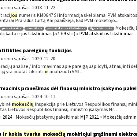
urinio sąrašas
2018-11-22
traci
jos
numeris KM0647 Ši informacija skelbiama: PVM atskaitos 
tarai Praradus turtą Kai paaiškėja, kad PVM mokėtojo...
Mokesčių ž
pvm atskaita
pvmį 67 str
pvm atskaitos tikslinimas
ilgalaikio turto
tskaita ir jos tikslinimas (57-69 str.) » PVM atskaitos tikslinimas
atitikties pareigūnų funkcijos
urinio sąrašas
2020-12-20
racijų analizė / informavimas apie pareigą užpildyti, atnaujinti dek
ijų yra nuolat tikrinti
ir
analizuoti VMI...
rmacinis pranešimas dėl finansų ministro įsakymo pake
urinio sąrašas
2024-10-11
ybinė
mokesčių
inspekcija prie Lietuvos Respublikos finansų min
tas Lietuvos Respublikos finansų ministro įsakymas Nr....
:
2024
Mokesčių įstatymų pakeitimai:
MĮP 2021 » Mokesčių admin
a
ir
kokia
tvarka
mokesčių
mokėtojui grąžinami elektroni