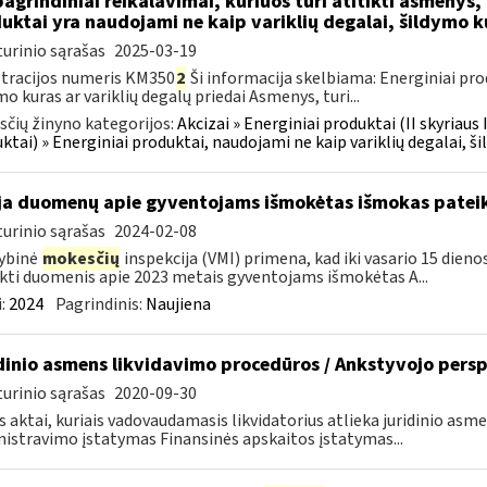
pagrindiniai reikalavimai, kuriuos turi atitikti asmenys,
uktai yra naudojami ne kaip variklių degalai, šildymo 
urinio sąrašas
2025-03-19
tracijos numeris KM350
2
Ši informacija skelbiama: Energiniai prod
mo kuras ar variklių degalų priedai Asmenys, turi...
čių žinyno kategorijos:
Akcizai » Energiniai produktai (II skyriaus 
ktai) » Energiniai produktai, naudojami ne kaip variklių degalai, ši
ja duomenų apie gyventojams išmokėtas išmokas patei
urinio sąrašas
2024-02-08
ybinė
mokesčių
inspekcija (VMI) primena, kad iki vasario 15 dien
kti duomenis apie 2023 metais gyventojams išmokėtas A...
:
2024
Pagrindinis:
Naujiena
dinio asmens likvidavimo procedūros / Ankstyvojo pers
urinio sąrašas
2020-09-30
s aktai, kuriais vadovaudamasis likvidatorius atlieka juridinio as
istravimo įstatymas Finansinės apskaitos įstatymas...