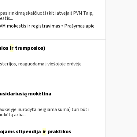
sirinkimą skaičiuoti (kiti atvejai) PVM Taip,
stis...
VM mokestis ir registravimas » Prašymas apie
sios
ir
trumposios)
sterijos, reaguodama į viešojoje erdvėje
susidariusią mokėtina
aukelyje nurodyta neigiama suma) turi būti
kėtą arba...
tojams stipendija
ir
praktikos