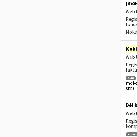
Įmok
Web t
Regis
fond
Mokes
Kok
Web t
Regis
faktū
pvm
mokes
str.)
Dėl 
Web t
Regis
kompe
krovin