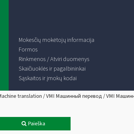
Mokesčių mokėtojų informacija
Formos
Rinkmenos / Atviri duomenys
Skaičiuoklės ir pagalbininkai
Sąskaitos ir įmokų kodai
Machine translation / VMI Машинный перевод / VMI Машин
Paieška