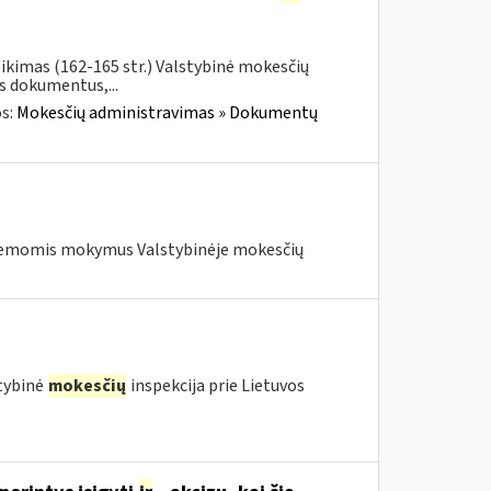
ikimas (162-165 str.) Valstybinė mokesčių
us dokumentus,...
os:
Mokesčių administravimas » Dokumentų
 temomis mokymus Valstybinėje mokesčių
stybinė
mokesčių
inspekcija prie Lietuvos