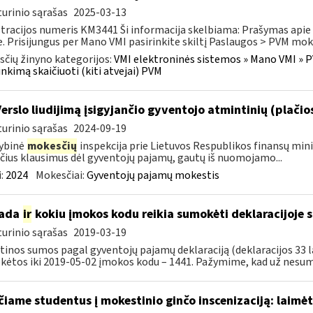
urinio sąrašas
2025-03-13
tracijos numeris KM3441 Ši informacija skelbiama: Prašymas apie pa
e. Prisijungus per Mano VMI pasirinkite skiltį Paslaugos > PVM moke
čių žinyno kategorijos:
VMI elektroninės sistemos » Mano VMI » P
inkimą skaičiuoti (kiti atvejai) PVM
Verslo liudijimą įsigyjančio gyventojo atmintinių (plačio
urinio sąrašas
2024-09-19
ybinė
mokesčių
inspekcija prie Lietuvos Respublikos finansų mini
čius klausimus dėl gyventojų pajamų, gautų iš nuomojamo...
:
2024
Mokesčiai:
Gyventojų pajamų mokestis
kada
ir
kokiu įmokos kodu reikia sumokėti deklaracijoje 
urinio sąrašas
2019-03-19
inos sumos pagal gyventojų pajamų deklaraciją (deklaracijos 33 l
ėtos iki 2019-05-02 įmokos kodu – 1441. Pažymime, kad už nesumo
čiame studentus į mokestinio ginčo inscenizaciją: laimė