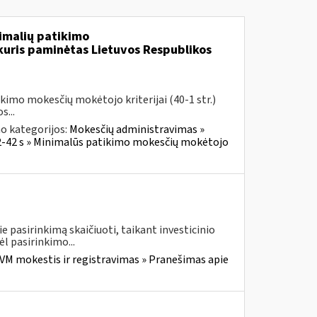
imalių patikimo
 kuris paminėtas Lietuvos Respublikos
imo mokesčių mokėtojo kriterijai (40-1 str.)
...
o kategorijos:
Mokesčių administravimas »
32-42 s » Minimalūs patikimo mokesčių mokėtojo
 pasirinkimą skaičiuoti, taikant investicinio
 pasirinkimo...
VM mokestis ir registravimas » Pranešimas apie