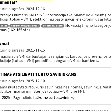
umentai?
urinio sąrašas
2024-12-16
tracijos numeris KM3275 Ši informacija skelbiama: Dokumentų įte
kcija (toliau – VMI), elektroniniu paštu gavusi elektroninius ar kit
Mokesčių žinyno kategorij
entai
dokumentų grąžinimas
elektroniu paštu
imas (162-165 str.)
ymai
urinio sąrašas
2021-11-15
macija apie VMI darbuotojams rengiamus korupcijos prevencijos
kcijoje (toliau – VMI) periodiškai rengiami VMI dirbantiems...
TIMAS ATSILIEPTI TURTO SAVININKAMS
urinio sąrašas
2025-12-10
ama nustatyti turto, kurio savininkas nežinomas, savininkus, Val
blikos finansų ministerijos (toliau — VMI prie FM)...
:
2025
Pagrindinis:
Ieškome turto savininkų