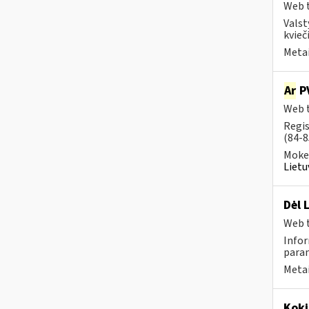
Web t
Valst
kvieči
Metai
Ar
PV
Web t
Regis
(84-8
Mokes
Lietu
Dėl 
Web t
Infor
param
Metai
Koki