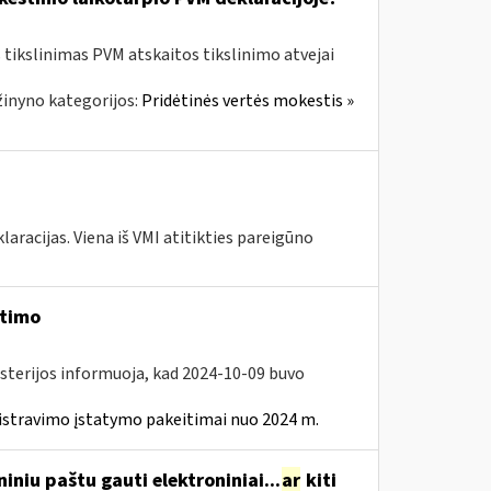
tikslinimas PVM atskaitos tikslinimo atvejai
inyno kategorijos:
Pridėtinės vertės mokestis »
laracijas. Viena iš VMI atitikties pareigūno
itimo
isterijos informuoja, kad 2024-10-09 buvo
istravimo įstatymo pakeitimai nuo 2024 m.
niu paštu gauti elektroniniai...
ar
kiti