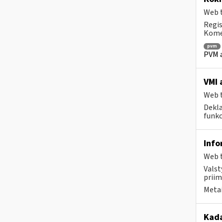
Web t
Regis
Komen
pvm
PVM a
VMI 
Web t
Dekla
funkc
Info
Web t
Valst
priim
Metai
Kad