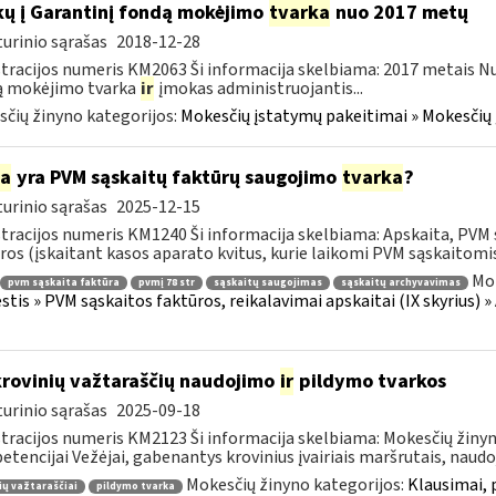
ų į Garantinį fondą mokėjimo
tvarka
nuo 2017 metų
urinio sąrašas
2018-12-28
tracijos numeris KM2063 Ši informacija skelbiama: 2017 metais Nuo 
ą mokėjimo tvarka
ir
įmokas administruojantis...
čių žinyno kategorijos:
Mokesčių įstatymų pakeitimai » Mokesčių
ia
yra PVM sąskaitų faktūrų saugojimo
tvarka
?
urinio sąrašas
2025-12-15
tracijos numeris KM1240 Ši informacija skelbiama: Apskaita, PVM s
ros (įskaitant kasos aparato kvitus, kurie laikomi PVM sąskaitomis.
Mok
pvm sąskaita faktūra
pvmį 78 str
sąskaitų saugojimas
sąskaitų archyvavimas
tis » PVM sąskaitos faktūros, reikalavimai apskaitai (IX skyrius) »
krovinių važtaraščių naudojimo
ir
pildymo tvarkos
urinio sąrašas
2025-09-18
tracijos numeris KM2123 Ši informacija skelbiama: Mokesčių žinyna
tencijai Vežėjai, gabenantys krovinius įvairiais maršrutais, naudoja
Mokesčių žinyno kategorijos:
Klausimai, 
ių važtaraščiai
pildymo tvarka