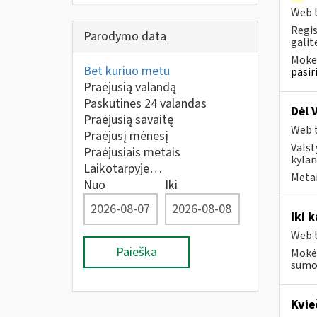
Web t
Regis
Parodymo data
galit
Mokes
Bet kuriuo metu
pasir
Praėjusią valandą
Paskutines 24 valandas
Dėl 
Praėjusią savaitę
Web t
Praėjusį mėnesį
Valst
Praėjusiais metais
kylan
Laikotarpyje…
Metai
Nuo
Iki
Iki 
Web t
Paieška
Mokėt
sumok
Kvie