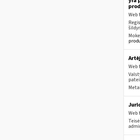
yra 
prod
Web t
Regis
šildy
Mokes
produ
Artė
Web t
Valst
patei
Metai
Juri
Web t
Teisė
admin