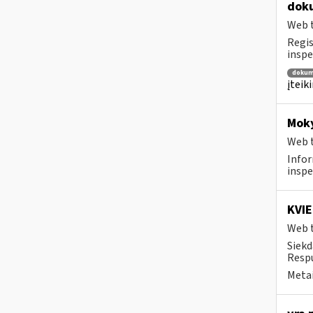
dok
Web t
Regis
inspe
dokum
įteik
Mok
Web t
Infor
inspe
KVIE
Web t
Siekd
Respu
Metai