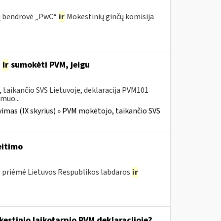
ijų bendrovė „PwC“
ir
Mokestinių ginčų komisija
i
ir
sumokėti PVM, jeigu
taikančio SVS Lietuvoje, deklaracija PVM101
smuo...
imas (IX skyrius) » PVM mokėtojo, taikančio SVS
itimo
. priėmė Lietuvos Respublikos labdaros
ir
kestinio laikotarpio PVM deklaracijoje?