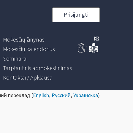
Prisijungti
Mokesčių žinynas
Mokesčių kalendorius
Seminarai
Tarptautinis apmokestinimas
Kontaktai / Apklausa
ний переклад (
English
,
Русский
,
Українська
)