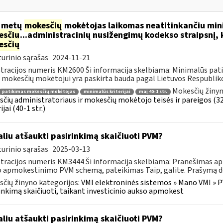
k metų
mokesčių
mokėtojas laikomas neatitinkančiu min
esčių
...administracinių nusižengimų kodekso straipsnį,
esčių
urinio sąrašas
2024-11-21
tracijos numeris KM2600 Ši informacija skelbiama: Minimalūs patik
 mokesčių mokėtojui yra paskirta bauda pagal Lietuvos Respublikos
Mokesčių žinyn
patikimas mokesčių mokėtojas
minimalūs kriterijai
maį 40-1 str.
čių administratoriaus ir mokesčių mokėtojo teisės ir pareigos (
ijai (40-1 str.)
liu atšaukti pasirinkimą skaičiuoti PVM?
urinio sąrašas
2025-03-13
tracijos numeris KM3444 Ši informacija skelbiama: Pranešimas apie
 apmokestinimo PVM schemą, pateikimas Taip, galite. Prašymą dėl
čių žinyno kategorijos:
VMI elektroninės sistemos » Mano VMI » P
inkimą skaičiuoti, taikant investicinio aukso apmokest
liu atšaukti pasirinkimą skaičiuoti PVM?