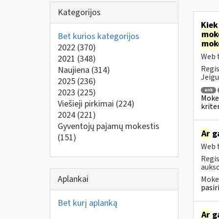
Kategorijos
Kie
mok
Bet kurios kategorijos
mok
2022
(370)
Web t
2021
(348)
Regis
Naujiena
(314)
Jeigu
2025
(236)
2023
(225)
ank
Mokes
Viešieji pirkimai
(224)
kriter
2024
(221)
Gyventojų pajamų mokestis
Ar
ga
(151)
Web t
Regis
aukso
Aplankai
Mokes
pasir
Bet kurį aplanką
Ar
ga