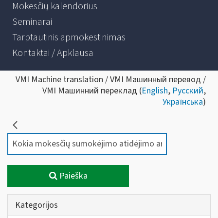
Mokesčių kalendorius
Seminarai
Tarptautinis apmokestinimas
Kontaktai / Apklausa
VMI Machine translation / VMI Машинный перевод /
VMI Машинний переклад (
English
,
Русский
,
Українська
)
Paieška
Kategorijos