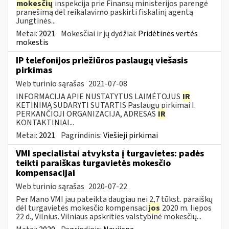
mokesčių
inspekcija prie Finansų ministerijos parengė
pranešimą dėl reikalavimo paskirti fiskalinį agentą
Jungtinės...
Metai:
2021
Mokesčiai ir jų dydžiai:
Pridėtinės vertės
mokestis
IP telefonijos priežiūros paslaugų viešasis
pirkimas
Web turinio sąrašas
2021-07-08
INFORMACIJA APIE NUSTATYTUS LAIMĖTOJUS
IR
KETINIMĄ SUDARYTI SUTARTIS Paslaugų pirkimai I.
PERKANČIOJI ORGANIZACIJA, ADRESAS
IR
KONTAKTINIAI...
Metai:
2021
Pagrindinis:
Viešieji pirkimai
VMI specialistai atvyksta į turgavietes: padės
teikti paraiškas turgavietės mokesčio
kompensacijai
Web turinio sąrašas
2020-07-22
Per Mano VMI jau pateikta daugiau nei 2,7 tūkst. paraiškų
dėl turgavietės mokesčio kompensaci
jos
2020 m. liepos
22 d., Vilnius. Vilniaus apskrities valstybinė mokesčių...