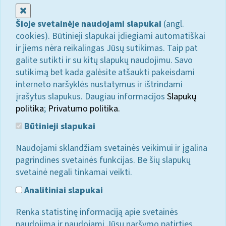
Uždaryti
Šioje svetainėje naudojami slapukai
(angl.
cookies). Būtinieji slapukai įdiegiami automatiškai
ir jiems nėra reikalingas Jūsų sutikimas. Taip pat
galite sutikti ir su kitų slapukų naudojimu. Savo
sutikimą bet kada galėsite atšaukti pakeisdami
interneto naršyklės nustatymus ir ištrindami
įrašytus slapukus. Daugiau informacijos
Slapukų
politika
;
Privatumo politika.
Būtinieji slapukai
Naudojami sklandžiam svetainės veikimui ir įgalina
pagrindines svetainės funkcijas. Be šių slapukų
svetainė negali tinkamai veikti.
Analitiniai slapukai
Renka statistinę informaciją apie svetainės
naudojimą ir naudojami Jūsų naršymo patirties