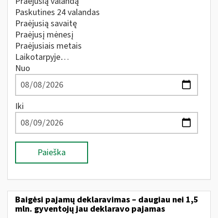
Praėjusią valandą
Paskutines 24 valandas
Praėjusią savaitę
Praėjusį mėnesį
Praėjusiais metais
Laikotarpyje…
Nuo
Iki
Paieška
Baigėsi pajamų deklaravimas – daugiau nei 1,5
mln. gyventojų jau deklaravo pajamas