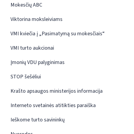
Mokesčių ABC
Viktorina moksleiviams
VMI kviečia į „Pasimatymą su mokesčiais“
VMI turto aukcionai
Įmonių VDU palyginimas
STOP šešėliui
Krašto apsaugos ministerijos informacija
Interneto svetainės atitikties paraiška
Ieškome turto savininkų