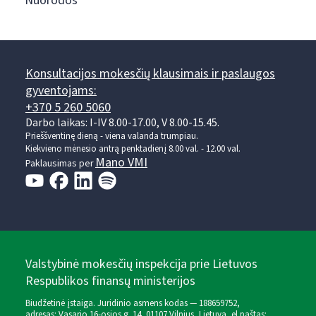
Nuorodos
Konsultacijos mokesčių klausimais ir paslaugos
gyventojams:
+370 5 260 5060
Darbo laikas: I-IV 8.00-17.00, V 8.00-15.45.
Prieššventinę dieną - viena valanda trumpiau.
Kiekvieno mėnesio antrą penktadienį 8.00 val. - 12.00 val.
Mano VMI
Paklausimas per
Valstybinė mokesčių inspekcija prie Lietuvos
Respublikos finansų ministerijos
Biudžetinė įstaiga. Juridinio asmens kodas — 188659752,
adresas: Vasario 16-osios g. 14, 01107 Vilnius, Lietuva, el.paštas: