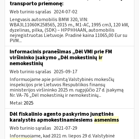
transporto priemonę:
Web turinio sąrašas
2024-07-02
Lengvasis automobilis BMW 320, VIN:
WBA3L11060K258565, 2015 m., M1-AC, 1995 cm3, 120 kW,
dyzelinas, pilka, (SDK) – HPPHHAAN, automobilis
neįregistruotas Lietuvoje. Pradinė kaina 11065,00 Eur su
PVM...
Informacinis pranešimas „Dėl VMI prie FM
viršininko įsakymo „Dėl mokestinių
ir
nemokestinių
Web turinio sąrašas
2025-09-17
Informuojame apie priimtą Valstybinės mokesčių
inspekcijos prie Lietuvos Respublikos finansų
ministerijos viršininko 2025 m. rugpjūčio 27 d. įsakymą
Nr. VA-76 „Dėl mokestinių ir nemokestinių...
Metai:
2025
Dėl fiskalinio agento paskyrimo jungtinės
karalystės apmokestinamiesiems
asmenims
Web turinio sąrašas
2021-07-29
Informuojame, kad 2021 m. liepos 29 d. Valstybinė