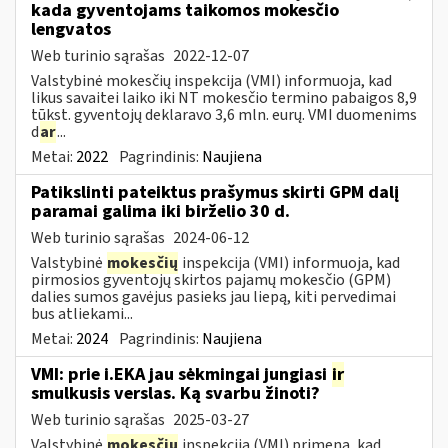
kada gyventojams taikomos mokesčio
lengvatos
Web turinio sąrašas
2022-12-07
Valstybinė mokesčių inspekcija (VMI) informuoja, kad
likus savaitei laiko iki NT mokesčio termino pabaigos 8,9
tūkst. gyventojų deklaravo 3,6 mln. eurų. VMI duomenims
d
ar
...
Metai:
2022
Pagrindinis:
Naujiena
Patikslinti pateiktus prašymus skirti GPM dalį
paramai galima iki birželio 30 d.
Web turinio sąrašas
2024-06-12
Valstybinė
mokesčių
inspekcija (VMI) informuoja, kad
pirmosios gyventojų skirtos pajamų mokesčio (GPM)
dalies sumos gavėjus pasieks jau liepą, kiti pervedimai
bus atliekami...
Metai:
2024
Pagrindinis:
Naujiena
VMI: prie i.EKA jau sėkmingai jungiasi
ir
smulkusis verslas. Ką svarbu žinoti?
Web turinio sąrašas
2025-03-27
Valstybinė
mokesčių
inspekcija (VMI) primena, kad