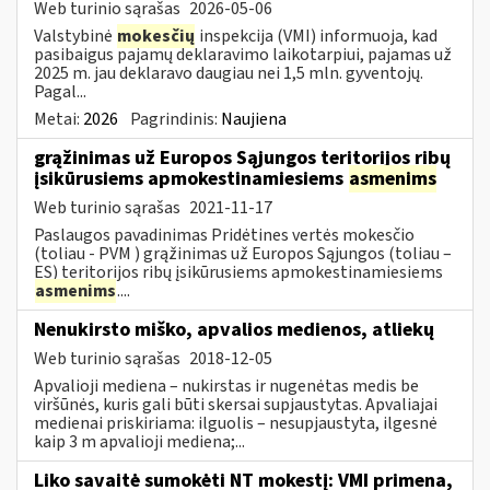
Web turinio sąrašas
2026-05-06
Valstybinė
mokesčių
inspekcija (VMI) informuoja, kad
pasibaigus pajamų deklaravimo laikotarpiui, pajamas už
2025 m. jau deklaravo daugiau nei 1,5 mln. gyventojų.
Pagal...
Metai:
2026
Pagrindinis:
Naujiena
grąžinimas už Europos Sąjungos teritorijos ribų
įsikūrusiems apmokestinamiesiems
asmenims
Web turinio sąrašas
2021-11-17
Paslaugos pavadinimas Pridėtines vertės mokesčio
(toliau - PVM ) grąžinimas už Europos Sąjungos (toliau –
ES) teritorijos ribų įsikūrusiems apmokestinamiesiems
asmenims
....
Nenukirsto miško, apvalios medienos, atliekų
Web turinio sąrašas
2018-12-05
Apvalioji mediena – nukirstas ir nugenėtas medis be
viršūnės, kuris gali būti skersai supjaustytas. Apvaliajai
medienai priskiriama: ilguolis – nesupjaustyta, ilgesnė
kaip 3 m apvalioji mediena;...
Liko savaitė sumokėti NT mokestį: VMI primena,