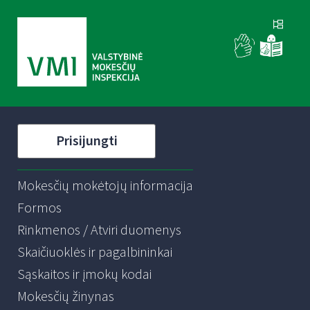
Prisijungti
Mokesčių mokėtojų informacija
Formos
Rinkmenos / Atviri duomenys
Skaičiuoklės ir pagalbininkai
Sąskaitos ir įmokų kodai
Mokesčių žinynas