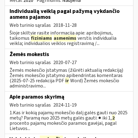
Metai:
2020
Pagrindinis:
Naujiena
Individualią veiklą pagal pažymą vykdančio
asmens pajamos
Web turinio sąrašas
2018-11-28
Šioje skiltyje rasite informaciją apie: apribojimus,
taikomus
fiziniams
asmenims
verstis individualia
veikla; individualios veiklos registravimą /...
Žemės mokestis
Web turinio sąrašas
2020-07-27
Žemės mokesčio įstatymas (žiūrėti aktualią redakciją)
Žemės mokesčio įstatymo apibendrintas komentaras
(2025-07-25 redakcija PDF
ir
Word) Žemės mokesčio
administravimo...
Apie paramos skyrimą
Web turinio sąrašas
2024-11-19
1.Kas ir kokią pajamų mokesčio dalį galės gauti nuo 2025
metų? Paramą nuo 2025 metų galės gauti: ● iki 1,
2
procento pajamų mokesčio paramos gavėjai, pagal
Lietuvos...