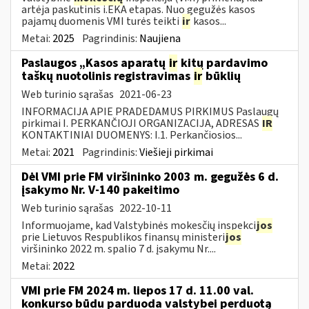
artėja paskutinis i.EKA etapas. Nuo gegužės kasos
pajamų duomenis VMI turės teikti
ir
kasos...
Metai:
2025
Pagrindinis:
Naujiena
Paslaugos „Kasos aparatų
ir
kitų pardavimo
taškų nuotolinis registravimas
ir
būklių
Web turinio sąrašas
2021-06-23
INFORMACIJA APIE PRADEDAMUS PIRKIMUS Paslaugų
pirkimai I. PERKANČIOJI ORGANIZACIJA, ADRESAS
IR
KONTAKTINIAI DUOMENYS: I.1. Perkančiosios...
Metai:
2021
Pagrindinis:
Viešieji pirkimai
Dėl VMI prie FM viršininko 2003 m. gegužės 6 d.
įsakymo Nr. V-140 pakeitimo
Web turinio sąrašas
2022-10-11
Informuojame, kad Valstybinės mokesčių inspekci
jos
prie Lietuvos Respublikos finansų ministeri
jos
viršininko 2022 m. spalio 7 d. įsakymu Nr....
Metai:
2022
VMI prie FM 2024 m. liepos 17 d. 11.00 val.
konkurso būdu parduoda valstybei perduotą