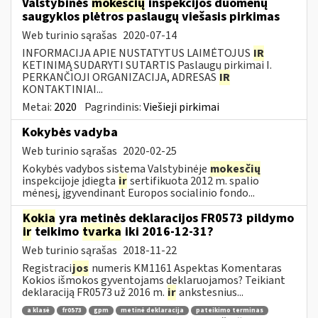
Valstybinės
mokesčių
inspekcijos duomenų
saugyklos plėtros paslaugų viešasis pirkimas
Web turinio sąrašas
2020-07-14
INFORMACIJA APIE NUSTATYTUS LAIMĖTOJUS
IR
KETINIMĄ SUDARYTI SUTARTIS Paslaugų pirkimai I.
PERKANČIOJI ORGANIZACIJA, ADRESAS
IR
KONTAKTINIAI...
Metai:
2020
Pagrindinis:
Viešieji pirkimai
Kokybės vadyba
Web turinio sąrašas
2020-02-25
Kokybės vadybos sistema Valstybinėje
mokesčių
inspekcijoje įdiegta
ir
sertifikuota 2012 m. spalio
mėnesį, įgyvendinant Europos socialinio fondo...
Kokia
yra metinės deklaracijos FR0573 pildymo
ir
teikimo
tvarka
iki 2016-12-31?
Web turinio sąrašas
2018-11-22
Registraci
jos
numeris KM1161 Aspektas Komentaras
Kokios išmokos gyventojams deklaruojamos? Teikiant
deklaraciją FR0573 už 2016 m.
ir
ankstesnius...
a klasė
fr0573
gpm
metinė deklaracija
pateikimo terminas