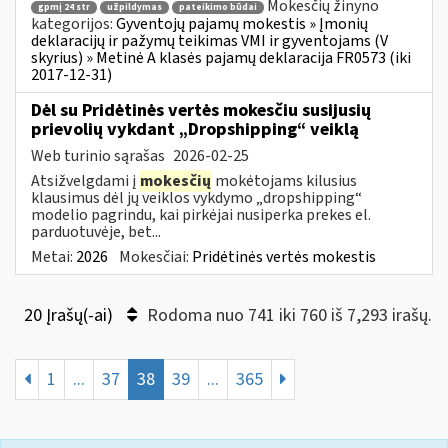
Mokesčių žinyno
gpmį 24 str
užpildymas
pateikimo būdai
kategorijos:
Gyventojų pajamų mokestis » Įmonių
deklaracijų ir pažymų teikimas VMI ir gyventojams (V
skyrius) » Metinė A klasės pajamų deklaracija FR0573 (iki
2017-12-31)
Dėl su Pridėtinės vertės mokesčiu susijusių
prievolių vykdant „Dropshipping“ veiklą
Web turinio sąrašas
2026-02-25
Atsižvelgdami į
mokesčių
mokėtojams kilusius
klausimus dėl jų veiklos vykdymo „dropshipping“
modelio pagrindu, kai pirkėjai nusiperka prekes el.
parduotuvėje, bet...
Metai:
2026
Mokesčiai:
Pridėtinės vertės mokestis
20 Įrašų(-ai)
Rodoma nuo 741 iki 760 iš 7,293 irašų.
1
...
37
38
39
...
365