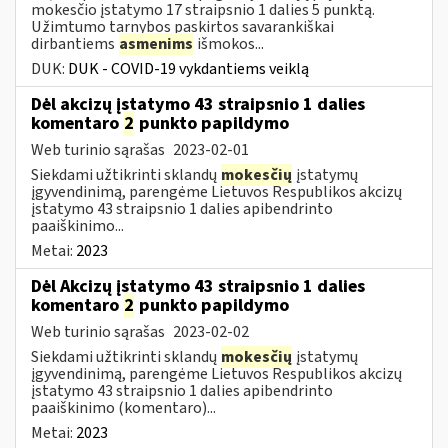
mokesčio įstatymo 17 straipsnio 1 dalies 5 punktą.
Užimtumo tarnybos paskirtos savarankiškai
dirbantiems
asmenims
išmokos...
DUK:
DUK - COVID-19 vykdantiems veiklą
Dėl akcizų įstatymo 43 straipsnio 1 dalies
komentaro
2
punkto papildymo
Web turinio sąrašas
2023-02-01
Siekdami užtikrinti sklandų
mokesčių
įstatymų
įgyvendinimą, parengėme Lietuvos Respublikos akcizų
įstatymo 43 straipsnio 1 dalies apibendrinto
paaiškinimo...
Metai:
2023
Dėl Akcizų įstatymo 43 straipsnio 1 dalies
komentaro
2
punkto papildymo
Web turinio sąrašas
2023-02-02
Siekdami užtikrinti sklandų
mokesčių
įstatymų
įgyvendinimą, parengėme Lietuvos Respublikos akcizų
įstatymo 43 straipsnio 1 dalies apibendrinto
paaiškinimo (komentaro)...
Metai:
2023