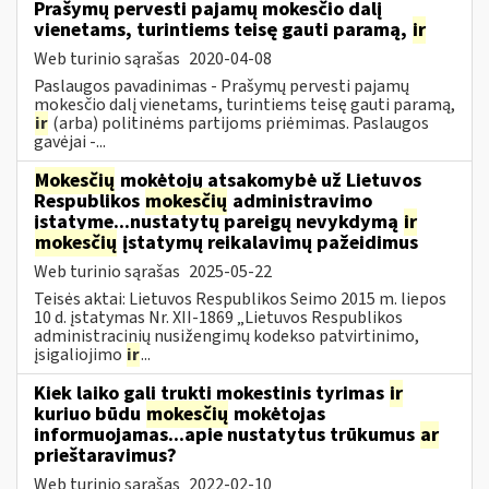
Prašymų pervesti pajamų mokesčio dalį
vienetams, turintiems teisę gauti paramą,
ir
Web turinio sąrašas
2020-04-08
Paslaugos pavadinimas - Prašymų pervesti pajamų
mokesčio dalį vienetams, turintiems teisę gauti paramą,
ir
(arba) politinėms partijoms priėmimas. Paslaugos
gavėjai -...
Mokesčių
mokėtojų atsakomybė už Lietuvos
Respublikos
mokesčių
administravimo
įstatyme...nustatytų pareigų nevykdymą
ir
mokesčių
įstatymų reikalavimų pažeidimus
Web turinio sąrašas
2025-05-22
Teisės aktai: Lietuvos Respublikos Seimo 2015 m. liepos
10 d. įstatymas Nr. XII-1869 „Lietuvos Respublikos
administracinių nusižengimų kodekso patvirtinimo,
įsigaliojimo
ir
...
Kiek laiko gali trukti mokestinis tyrimas
ir
kuriuo būdu
mokesčių
mokėtojas
informuojamas...apie nustatytus trūkumus
ar
prieštaravimus?
Web turinio sąrašas
2022-02-10