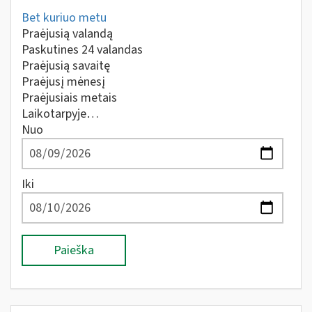
Bet kuriuo metu
Praėjusią valandą
Paskutines 24 valandas
Praėjusią savaitę
Praėjusį mėnesį
Praėjusiais metais
Laikotarpyje…
Nuo
Iki
Paieška