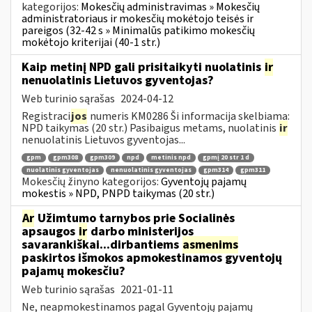
kategorijos:
Mokesčių administravimas » Mokesčių
administratoriaus ir mokesčių mokėtojo teisės ir
pareigos (32-42 s » Minimalūs patikimo mokesčių
mokėtojo kriterijai (40-1 str.)
Kaip metinį NPD gali prisitaikyti nuolatinis
ir
nenuolatinis Lietuvos gyventojas?
Web turinio sąrašas
2024-04-12
Registraci
jos
numeris KM0286 Ši informacija skelbiama:
NPD taikymas (20 str.) Pasibaigus metams, nuolatinis
ir
nenuolatinis Lietuvos gyventojas...
gpm
gpm308
gpm309
npd
metinis npd
gpmį 20 str 1 d
nuolatinis gyventojas
nenuolatinis gyventojas
gpm314
gpm311
Mokesčių žinyno kategorijos:
Gyventojų pajamų
mokestis » NPD, PNPD taikymas (20 str.)
Ar
Užimtumo tarnybos prie Socialinės
apsaugos
ir
darbo ministerijos
savarankiškai...dirbantiems
asmenims
paskirtos išmokos apmokestinamos gyventojų
pajamų mokesčiu?
Web turinio sąrašas
2021-01-11
Ne, neapmokestinamos pagal Gyventojų pajamų