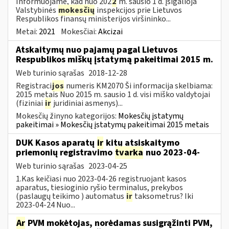
Informuojame, kad nuo 202
2
m. sausio 1 d. įsigalioja
Valstybinės
mokesčių
inspekcijos prie Lietuvos
Respublikos finansų ministerijos viršininko...
Metai:
2021
Mokesčiai:
Akcizai
Atskaitymų nuo pajamų pagal Lietuvos
Respublikos miškų įstatymą pakeitimai 2015 m.
Web turinio sąrašas
2018-12-28
Registraci
jos
numeris KM2070 Ši informacija skelbiama:
2015 metais Nuo 2015 m. sausio 1 d. visi miško valdytojai
(fiziniai
ir
juridiniai asmenys)...
Mokesčių žinyno kategorijos:
Mokesčių įstatymų
pakeitimai » Mokesčių įstatymų pakeitimai 2015 metais
DUK Kasos aparatų
ir
kitų atsiskaitymo
priemonių registravimo
tvarka
nuo 2023-04-
Web turinio sąrašas
2023-04-25
1.Kas keičiasi nuo 2023-04-26 registruojant kasos
aparatus, tiesioginio ryšio terminalus, prekybos
(paslaugų teikimo ) automatus
ir
taksometrus? Iki
2023-04-24 Nuo...
Ar
PVM mokėtojas, norėdamas susigrąžinti PVM,