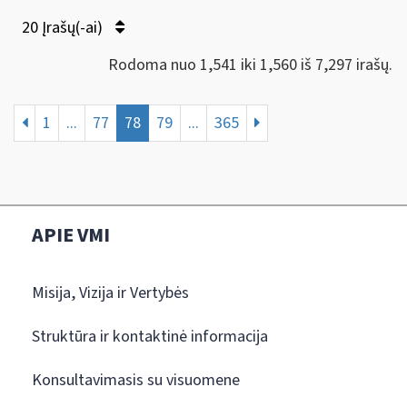
20 Įrašų(-ai)
Rodoma nuo 1,541 iki 1,560 iš 7,297 irašų.
1
...
77
78
79
...
365
APIE VMI
Misija, Vizija ir Vertybės
Struktūra ir kontaktinė informacija
Konsultavimasis su visuomene