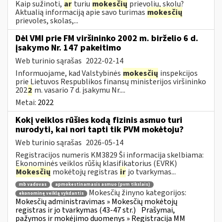
Kaip sužinoti,
ar
turiu
mokesčių
prievolių, skolų?
Aktualią informaciją apie savo turimas
mokesčių
prievoles, skolas,...
Dėl VMI prie FM viršininko 2002 m. birželio 6 d.
įsakymo Nr. 147 pakeitimo
Web turinio sąrašas
2022-02-14
Informuojame, kad Valstybinės
mokesčių
inspekcijos
prie Lietuvos Respublikos finansų ministerijos viršininko
202
2
m. vasario 7 d. įsakymu Nr....
Metai:
2022
Kokį veiklos rūšies kodą fizinis asmuo turi
nurodyti, kai nori tapti tik PVM mokėtoju?
Web turinio sąrašas
2026-05-14
Registracijos numeris KM3829 Ši informacija skelbiama:
Ekonominės veiklos rūšių klasifikatorius (EVRK)
Mokesčių
mokėtojų registras
ir
jo tvarkymas...
mb vadovas
apmokestinamasis asmuo (pvm tikslais)
Mokesčių žinyno kategorijos:
ekonominę veiklą vykdantis
Mokesčių administravimas » Mokesčių mokėtojų
registras ir jo tvarkymas (43-47 str.)
Prašymai,
pažymos ir mokėjimo duomenys » Registracija MM