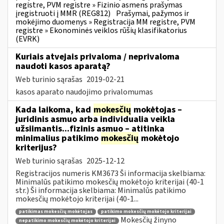
registre, PVM registre » Fizinio asmens prašymas
įregistruoti į MMR (REG812)
Prašymai, pažymos ir
mokėjimo duomenys » Registracija MM registre, PVM
registre » Ekonominės veiklos rūšių klasifikatorius
(EVRK)
Kuriais atvejais privaloma / neprivaloma
naudoti kasos aparatą?
Web turinio sąrašas
2019-02-21
kasos aparato naudojimo privalomumas
Kada laikoma, kad
mokesčių
mokėtojas –
juridinis asmuo arba individualia veikla
užsiimantis...fizinis asmuo – atitinka
minimalius patikimo
mokesčių
mokėtojo
kriterijus?
Web turinio sąrašas
2025-12-12
Registracijos numeris KM3673 Ši informacija skelbiama:
Minimalūs patikimo mokesčių mokėtojo kriterijai (40-1
str.) Ši informacija skelbiama: Minimalūs patikimo
mokesčių mokėtojo kriterijai (40-1...
patikimas mokesčių mokėtojas
patikimo mokesčių mokėtojo kriterijai
Mokesčių žinyno
nepatikimo mokesčių mokėtojo kriterijai