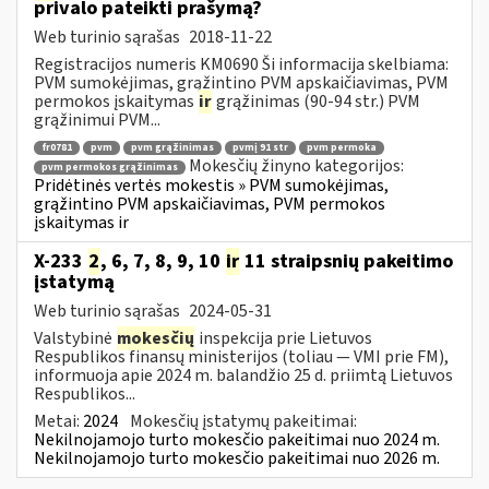
privalo pateikti prašymą?
Web turinio sąrašas
2018-11-22
Registracijos numeris KM0690 Ši informacija skelbiama:
PVM sumokėjimas, grąžintino PVM apskaičiavimas, PVM
permokos įskaitymas
ir
grąžinimas (90-94 str.) PVM
grąžinimui PVM...
fr0781
pvm
pvm grąžinimas
pvmį 91 str
pvm permoka
Mokesčių žinyno kategorijos:
pvm permokos grąžinimas
Pridėtinės vertės mokestis » PVM sumokėjimas,
grąžintino PVM apskaičiavimas, PVM permokos
įskaitymas ir
X-233
2
, 6, 7, 8, 9, 10
ir
11 straipsnių pakeitimo
įstatymą
Web turinio sąrašas
2024-05-31
Valstybinė
mokesčių
inspekcija prie Lietuvos
Respublikos finansų ministerijos (toliau — VMI prie FM),
informuoja apie 2024 m. balandžio 25 d. priimtą Lietuvos
Respublikos...
Metai:
2024
Mokesčių įstatymų pakeitimai:
Nekilnojamojo turto mokesčio pakeitimai nuo 2024 m.
Nekilnojamojo turto mokesčio pakeitimai nuo 2026 m.