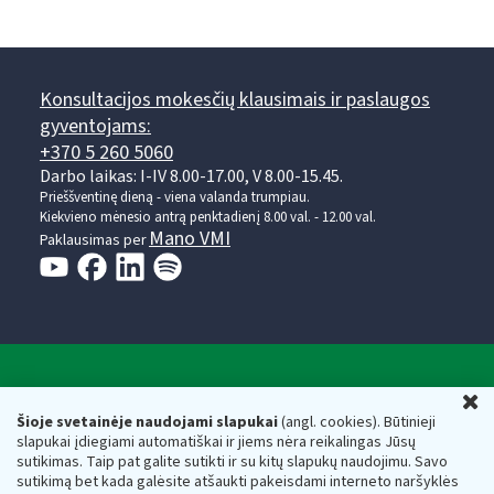
Konsultacijos mokesčių klausimais ir paslaugos
gyventojams:
+370 5 260 5060
Darbo laikas: I-IV 8.00-17.00, V 8.00-15.45.
Prieššventinę dieną - viena valanda trumpiau.
Kiekvieno mėnesio antrą penktadienį 8.00 val. - 12.00 val.
Mano VMI
Paklausimas per
Valstybinė mokesčių inspekcija prie Lietuvos
U
Respublikos finansų ministerijos
Šioje svetainėje naudojami slapukai
(angl. cookies). Būtinieji
slapukai įdiegiami automatiškai ir jiems nėra reikalingas Jūsų
Biudžetinė įstaiga. Juridinio asmens kodas — 188659752,
sutikimas. Taip pat galite sutikti ir su kitų slapukų naudojimu. Savo
adresas: Vasario 16-osios g. 14, 01107 Vilnius, Lietuva, el.paštas:
sutikimą bet kada galėsite atšaukti pakeisdami interneto naršyklės
vmi@vmi.lt
, E. pristatymo dėžutės adresas 188659752