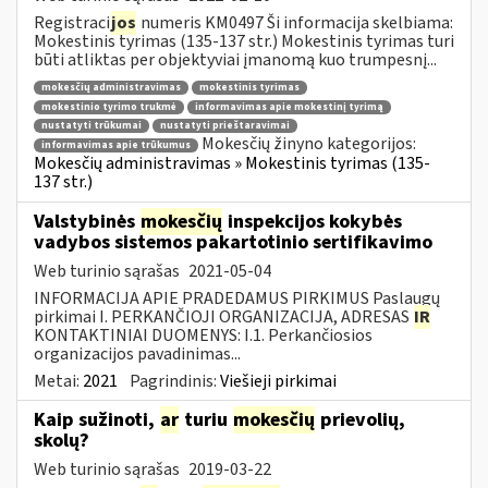
Registraci
jos
numeris KM0497 Ši informacija skelbiama:
Mokestinis tyrimas (135-137 str.) Mokestinis tyrimas turi
būti atliktas per objektyviai įmanomą kuo trumpesnį...
mokesčių administravimas
mokestinis tyrimas
mokestinio tyrimo trukmė
informavimas apie mokestinį tyrimą
nustatyti trūkumai
nustatyti prieštaravimai
Mokesčių žinyno kategorijos:
informavimas apie trūkumus
Mokesčių administravimas » Mokestinis tyrimas (135-
137 str.)
Valstybinės
mokesčių
inspekcijos kokybės
vadybos sistemos pakartotinio sertifikavimo
Web turinio sąrašas
2021-05-04
INFORMACIJA APIE PRADEDAMUS PIRKIMUS Paslaugų
pirkimai I. PERKANČIOJI ORGANIZACIJA, ADRESAS
IR
KONTAKTINIAI DUOMENYS: I.1. Perkančiosios
organizacijos pavadinimas...
Metai:
2021
Pagrindinis:
Viešieji pirkimai
Kaip sužinoti,
ar
turiu
mokesčių
prievolių,
skolų?
Web turinio sąrašas
2019-03-22