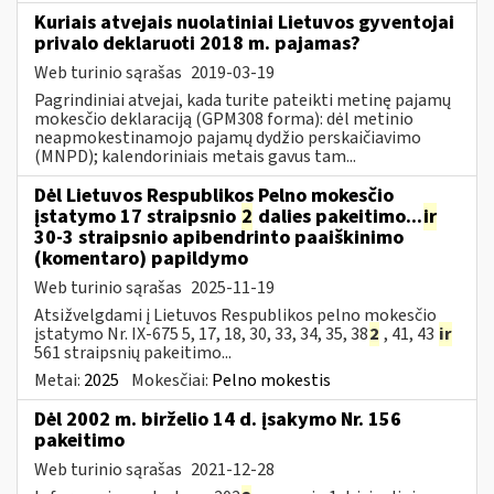
Kuriais atvejais nuolatiniai Lietuvos gyventojai
privalo deklaruoti 2018 m. pajamas?
Web turinio sąrašas
2019-03-19
Pagrindiniai atvejai, kada turite pateikti metinę pajamų
mokesčio deklaraciją (GPM308 forma): dėl metinio
neapmokestinamojo pajamų dydžio perskaičiavimo
(MNPD); kalendoriniais metais gavus tam...
Dėl Lietuvos Respublikos Pelno mokesčio
įstatymo 17 straipsnio
2
dalies pakeitimo...
ir
30-3 straipsnio apibendrinto paaiškinimo
(komentaro) papildymo
Web turinio sąrašas
2025-11-19
Atsižvelgdami į Lietuvos Respublikos pelno mokesčio
įstatymo Nr. IX-675 5, 17, 18, 30, 33, 34, 35, 38
2
, 41, 43
ir
561 straipsnių pakeitimo...
Metai:
2025
Mokesčiai:
Pelno mokestis
Dėl 2002 m. birželio 14 d. įsakymo Nr. 156
pakeitimo
Web turinio sąrašas
2021-12-28