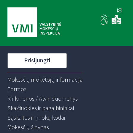
Prisijungti
Mokesčių mokėtojų informacija
Formos
Rinkmenos / Atviri duomenys
Skaičiuoklės ir pagalbininkai
Sąskaitos ir įmokų kodai
Mokesčių žinynas