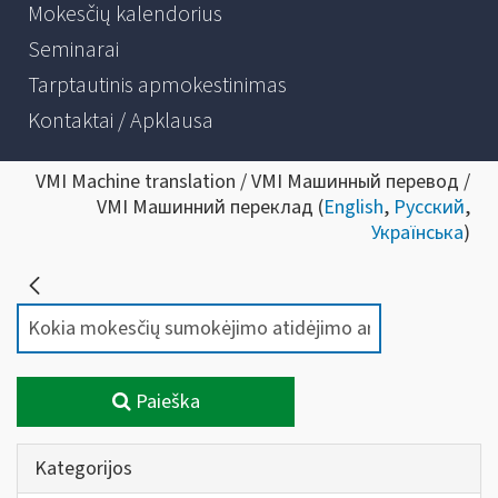
Mokesčių kalendorius
Seminarai
Tarptautinis apmokestinimas
Kontaktai / Apklausa
VMI Machine translation / VMI Машинный перевод /
VMI Машинний переклад (
English
,
Русский
,
Українська
)
Paieška
Kategorijos