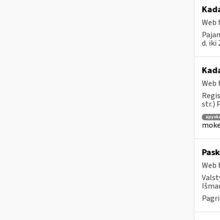
Kada
Web t
Pajam
d. ik
Kad
Web t
Regis
str.)
apysk
mokes
Pask
Web t
Valst
Išman
Pagri