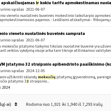
 apskaičiuojamas
ir
kokiu tarifu apmokestinamas nuolat
urinio sąrašas
2021-06-07
nio vieneto nuolatinės buveinės mokestinio laikotarpio apmokes
pmokestinamosios pajamos - Leidžiami atskaitymai - Ribojamų dy
enio vieneto nuolatinės buveinės samprata
urinio sąrašas
2021-06-07
 mokesčio įstatymo taikymo tikslais nuolatinė buveinė yra užsieni
tant veiklos vykdymą visoje arba tam tikroje atitinkamos valstybės.
VM įstatymo 32 straipsnio apibendrinto paaiškinimo (
urinio sąrašas
2024-12-05
ami užtikrinti sklandų
mokesčių
įstatymų įgyvendinimą, parengė
sčio įstatymo 3
2
straipsnio...
:
2024
šų(-ai)
Rodoma nuo 1,921 iki 1,940 iš 7,293 irašų.