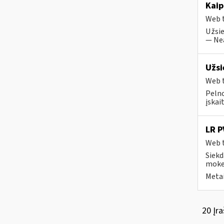
Kaip
Web t
Užsie
— Nea
Užsi
Web t
Pelno
įskai
LR P
Web t
Siekd
moke
Metai
20 Įra