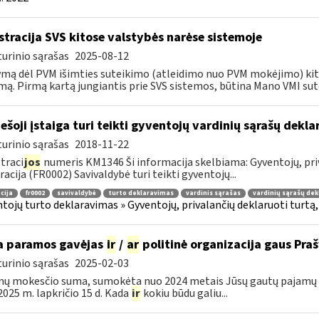
stracija SVS kitose valstybės narėse sistemoje
urinio sąrašas
2025-08-12
mą dėl PVM išimties suteikimo (atleidimo nuo PVM mokėjimo) kito
mą. Pirmą kartą jungiantis prie SVS sistemos, būtina Mano VMI sutei
ešoji įstaiga turi teikti gyventojų vardinių sąrašų dekl
urinio sąrašas
2018-11-22
traci
jos
numeris KM1346 Ši informacija skelbiama: Gyventojų, priv
racija (FR0002) Savivaldybė turi teikti gyventojų...
cija
fr0002
savivaldybė
turto deklaravimas
vardinis sąrašas
vardinių sąrašų dek
tojų turto deklaravimas » Gyventojų, privalančių deklaruoti turtą,
 paramos gavėjas
ir
/
ar
politinė organizacija gaus Pr
urinio sąrašas
2025-02-03
ų mokesčio suma, sumokėta nuo 2024 metais Jūsų gautų pajamų b
i 2025 m. lapkričio 15 d. Kada
ir
kokiu būdu galiu...