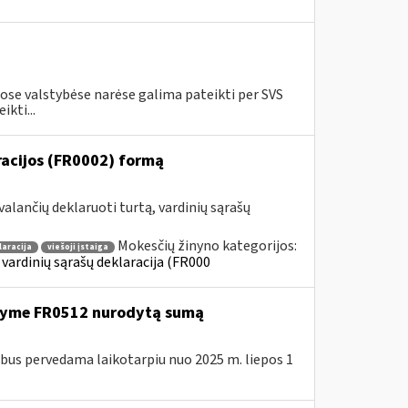
se valstybėse narėse galima pateikti per SVS
kti...
aracijos (FR0002) formą
alančių deklaruoti turtą, vardinių sąrašų
Mokesčių žinyno kategorijos:
laracija
viešoji įstaiga
 vardinių sąrašų deklaracija (FR000
ašyme FR0512 nurodytą sumą
us pervedama laikotarpiu nuo 2025 m. liepos 1