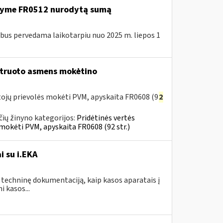
ašyme FR0512 nurodytą sumą
us pervedama laikotarpiu nuo 2025 m. liepos 1
struoto asmens mokėtino
ojų prievolės mokėti PVM, apyskaita FR0608 (9
2
ių žinyno kategorijos:
Pridėtinės vertės
mokėti PVM, apyskaita FR0608 (92 str.)
i su i.EKA
 techninę dokumentaciją, kaip kasos aparatais į
 kasos...