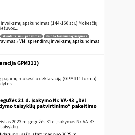
ir veiksmų apskundimas (144-160 str.) Mokesčių
etuvos...
skundo teismui padavimas
skundo teismui nagrinėjimas
ravimas » VMI sprendimų ir veiksmų apskundimas
aracija GPM311)
tinę pajamų mokesčio deklaraciją (GPM311 forma):
ytos...
gegužės 31 d. įsakymo Nr. VA-43 „Dėl
ldymo taisyklių patvirtinimo“ pakeitimo
istas 2023 m. gegužės 31 d. įsakymas Nr. VA-43
isyklių...
solidarumo įnašo įstatymas nuo 2025 m.