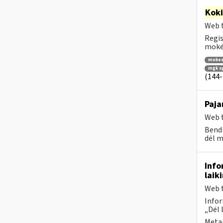
Kok
Web t
Regis
mokėt
mokes
mgk s
(144-
Paja
Web t
Bendr
dėl m
Info
laik
Web t
Infor
„Dėl 
Metai