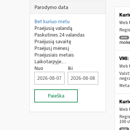
Parodymo data
Kuri
Bet kuriuo metu
Web t
Praėjusią valandą
Regis
Paskutines 24 valandas
pvm
Praėjusią savaitę
mokes
Praėjusį mėnesį
Praėjusiais metais
VMI:
Laikotarpyje…
Web t
Nuo
Iki
Valst
negrą
Metai
Paieška
Kuri
Web t
Regis
100 s
pvm