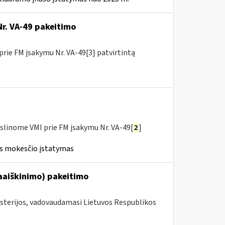
Nr. VA-49 pakeitimo
prie FM įsakymu Nr. VA-49[3] patvirtintą
slinome VMI prie FM įsakymu Nr. VA-49[
2
]
ės mokesčio įstatymas
aaiškinimo) pakeitimo
isterijos, vadovaudamasi Lietuvos Respublikos