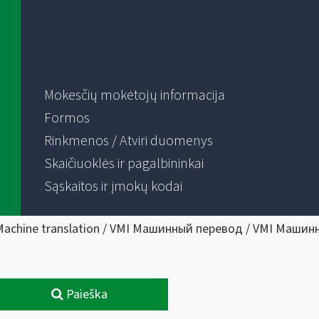
Mokesčių mokėtojų informacija
Formos
Rinkmenos / Atviri duomenys
Skaičiuoklės ir pagalbininkai
Sąskaitos ir įmokų kodai
Machine translation / VMI Машинный перевод / VMI Машин
Paieška