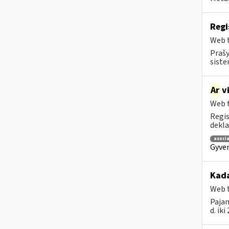
Regi
Web t
Prašy
siste
Ar
vi
Web t
Regis
dekla
asocia
Gyven
Kada
Web t
Pajam
d. ik