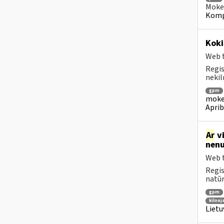
Mokes
Kompe
Koki
Web t
Regis
nekil
gpm
mokes
Aprib
Ar
vi
nenu
Web t
Regis
natūr
gpm
kilno
Lietu