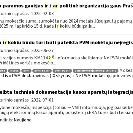
 paramos gavėjas
ir
/
ar
politinė organizacija gaus Pr
urinio sąrašas
2025-02-03
ų mokesčio suma, sumokėta nuo 2024 metais Jūsų gautų pajamų b
i 2025 m. lapkričio 15 d. Kada
ir
kokiu būdu galiu...
a
ir
kokiu būdu turi būti pateikta PVM mokėtoju neįregi
urinio sąrašas
2025-06-27
tracijos numeris KM114
2
Ši informacija skelbiama: Ne PVM mokėt
 Pridėtinės vertės mokesčio...
Mokesč
aita
fr0608
pvm
pvmį 95 str
pvmį 92 str
pvm mokėtoju neįregistruoto
tis » PVM deklaravimas (IX skyrius) » Ne PVM mokėtojų prievolės 
elbta techninė dokumentacija kasos aparatų integracija
urinio sąrašas
2022-07-01
ybinė mokesčių inspekcija (toliau — VMI) informuoja, jog paskelbė
iųjų elektroninių kasos aparatų posistemį i.EKA turės būti teikiami
ndinis:
Naujiena