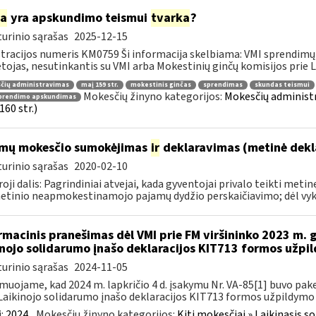
ia
yra apskundimo teismui
tvarka
?
urinio sąrašas
2025-12-15
tracijos numeris KM0759 Ši informacija skelbiama: VMI sprendimų 
ojas, nesutinkantis su VMI arba Mokestinių ginčų komisijos prie Li
čių administravimas
maį 159 str.
mokestinis ginčas
sprendimas
skundas teismui
Mokesčių žinyno kategorijos:
Mokesčių administ
prendimo apskundimas
160 str.)
mų mokesčio sumokėjimas
ir
deklaravimas (metinė dekl
urinio sąrašas
2020-02-10
oji dalis: Pagrindiniai atvejai, kada gyventojai privalo teikti me
etinio neapmokestinamojo pajamų dydžio perskaičiavimo; dėl vykd
rmacinis pranešimas dėl VMI prie FM viršininko 2023 m. 
inojo solidarumo įnašo deklaracijos KIT713 formos užpi
urinio sąrašas
2024-11-05
muojame, kad 2024 m. lapkričio 4 d. įsakymu Nr. VA-85[1] buvo pake
Laikinojo solidarumo įnašo deklaracijos KIT713 formos užpildymo ta
:
2024
Mokesčių žinyno kategorijos:
Kiti mokesčiai » Laikinasis 