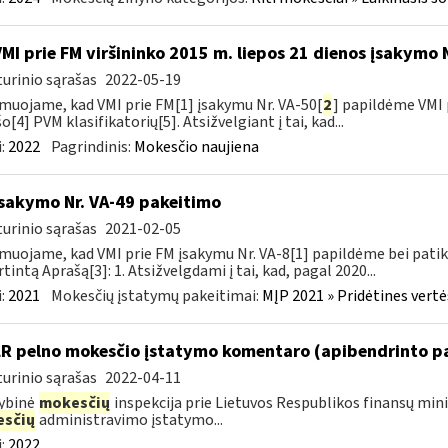
VMI prie FM viršininko 2015 m. liepos 21 dienos įsakymo 
urinio sąrašas
2022-05-19
muojame, kad VMI prie FM[1] įsakymu Nr. VA-50[
2
] papildėme VMI 
o[4] PVM klasifikatorių[5]. Atsižvelgiant į tai, kad...
:
2022
Pagrindinis:
Mokesčio naujiena
įsakymo Nr. VA-49 pakeitimo
urinio sąrašas
2021-02-05
muojame, kad VMI prie FM įsakymu Nr. VA-8[1] papildėme bei patik
rtintą Aprašą[3]: 1. Atsižvelgdami į tai, kad, pagal 2020...
:
2021
Mokesčių įstatymų pakeitimai:
MĮP 2021 » Pridėtines vert
LR pelno mokesčio įstatymo komentaro (apibendrinto p
urinio sąrašas
2022-04-11
ybinė
mokesčių
inspekcija prie Lietuvos Respublikos finansų min
sčių
administravimo įstatymo...
:
2022