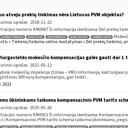
uo atveju prekių tiekimas nėra Lietuvos PVM objektas?
urinio sąrašas
2018-11-22
tracijos numeris KM0067 Ši informacija skelbiama: Dėl prekių tieki
Mokesči
prekių tiekimas
pvmį 12 str
pvm objektas
pvmį 12-2 str
tiekimo vieta
tis » Tiekimo/teikimo vietos nustatymas » Dėl prekių tiekimo, preki
 turgavietės mokesčio kompensacijas galės gauti dar 1 t
urinio sąrašas
2021-05-12
ybinė mokesčių inspekcija (toliau – VMI) informuoja, kad turgaus pre
žintinos 300 eurų kompensacijos, gali teikti...
:
2021
ems ūkininkams taikoma kompensacinio PVM tarifo sch
urinio sąrašas
2025-05-26
tracijos numeris KM0951 Ši informacija skelbiama: Kompensacini
tr.) Kompensacinio PVM tarifo schema taikoma ūkininkams, įregist
pvmį 71 str
žemės ūkio produkcija
žemės ūkio paslaugos
kompensacinio pvm tarifo