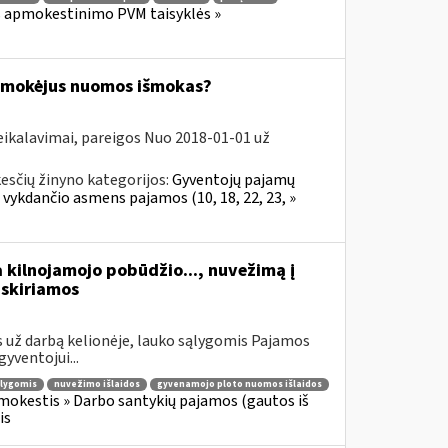
os apmokestinimo PVM taisyklės »
 išmokėjus nuomos išmokas?
eikalavimai, pareigos Nuo 2018-01-01 už
esčių žinyno kategorijos:
Gyventojų pajamų
 vykdančio asmens pajamos (10, 18, 22, 23, »
a kilnojamojo pobūdžio..., nuvežimą į
skiriamos
 už darbą kelionėje, lauko sąlygomis Pajamos
yventojui...
ąlygomis
nuvežimo išlaidos
gyvenamojo ploto nuomos išlaidos
okestis » Darbo santykių pajamos (gautos iš
is