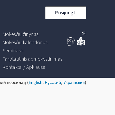
Prisijungti
Mokesčių žinynas
Mokesčių kalendorius
Seminarai
Tarptautinis apmokestinimas
Kontaktai / Apklausa
ний переклад (
English
,
Русский
,
Українська
)