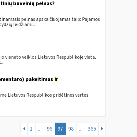
inių buveinių pelnas?
tinamasis pelnas apskaičiuojamas taip: Pajamos
džių leidžiami...
o vieneto veiklos Lietuvos Respublikoje vieta,
..
komentaro) pakeitimas
ir
me Lietuvos Respublikos pridėtinės vertės
1
...
96
97
98
...
365