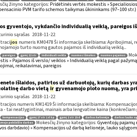
čių žinyno kategorijos:
Pridėtinės vertės mokestis » Specialiosi
nsacinio PVM tarifo schemos taikymas ūkininkams (97–100 str.)
os gyventojo, vykdančio individualią veiklą, pareigos
urinio sąrašas
2018-11-22
traci
jos
numeris KM0478 Ši informacija skelbiama: Apribojimai, r
nojamojo turto nuomą gautos pajamos iš individualią veiklą...
Mok
pareigos
gpmį 22 str
individuali veikla
nuomos išmokos
nuomos pajamos
tis » Pajamos iš verslo/ veiklos » Individualią veiklą pagal pažymą
ojimai, reikalavimai, pareigos
eneto išlaidos, patirtos už darbuotojų, kurių darbas yr
olatinę darbo vietą
ir
gyvenamojo ploto nuomą, yra pri
urinio sąrašas
2018-11-22
tracijos numeris KM1419 Ši informacija skelbiama: Kompensacijos
a - tai neatlygintinai, mainais arba lengvatine kaina (konkrečiam g
kompensacijos
gpmį 17 str 1 d 5 p
gpmį 2 str 15 d
darbas kelionėje
darbas lauko s
Mokesčių žinyno kategorijos:
Gyventojų pajamų m
jamojo pobūdžio darbas
vos darbdavio) » Kompensacijos už darbą kelionėje, lauko sąlygom