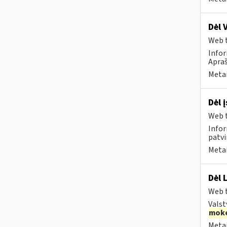
Dėl 
Web t
Infor
Apraš
Metai
Dėl 
Web t
Infor
patvi
Metai
Dėl 
Web t
Valst
moke
Metai