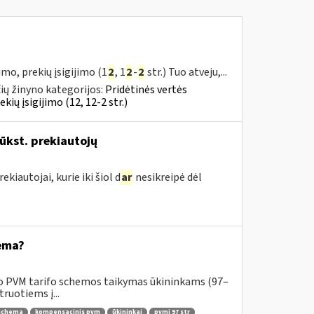
mo, prekių įsigijimo (1
2
, 1
2
-
2
str.) Tuo atveju,...
ų žinyno kategorijos:
Pridėtinės vertės
ų įsigijimo (12, 12-2 str.)
ūkst. prekiautojų
kiautojai, kurie iki šiol d
ar
nesikreipė dėl
ema?
o PVM tarifo schemos taikymas ūkininkams (97–
ruotiems į...
 schema
kompensacinis pvm
ūkininkai
pvmį 97 str