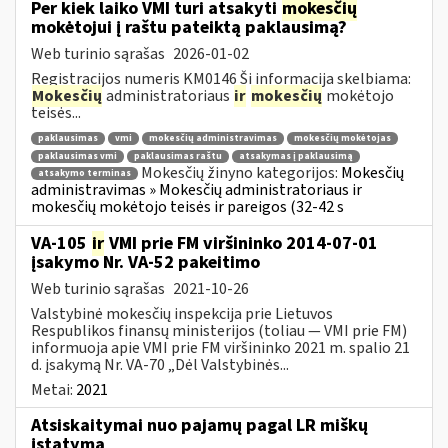
Per kiek laiko VMI turi atsakyti
mokesčių
mokėtojui į raštu pateiktą paklausimą?
Web turinio sąrašas
2026-01-02
Registracijos numeris KM0146 Ši informacija skelbiama:
Mokesčių
administratoriaus
ir
mokesčių
mokėtojo
teisės...
paklausimas
vmi
mokesčių administravimas
mokesčių mokėtojas
paklausimas vmi
paklausimas raštu
atsakymas į paklausimą
Mokesčių žinyno kategorijos:
Mokesčių
atsakymo terminas
administravimas » Mokesčių administratoriaus ir
mokesčių mokėtojo teisės ir pareigos (32-42 s
VA-105
ir
VMI prie FM viršininko 2014-07-01
įsakymo Nr. VA-52 pakeitimo
Web turinio sąrašas
2021-10-26
Valstybinė mokesčių inspekcija prie Lietuvos
Respublikos finansų ministerijos (toliau ― VMI prie FM)
informuoja apie VMI prie FM viršininko 2021 m. spalio 21
d. įsakymą Nr. VA-70 „Dėl Valstybinės...
Metai:
2021
Atsiskaitymai nuo pajamų pagal LR miškų
įstatymą