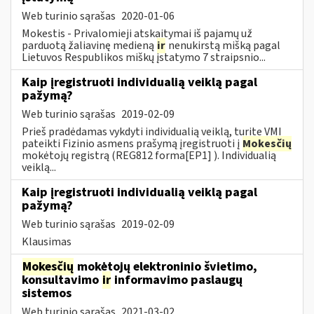
Web turinio sąrašas
2020-01-06
Mokestis - Privalomieji atskaitymai iš pajamų už
parduotą žaliavinę medieną
ir
nenukirstą mišką pagal
Lietuvos Respublikos miškų įstatymo 7 straipsnio...
Kaip įregistruoti individualią veiklą pagal
pažymą?
Web turinio sąrašas
2019-02-09
Prieš pradėdamas vykdyti individualią veiklą, turite VMI
pateikti Fizinio asmens prašymą įregistruoti į
Mokesčių
mokėtojų registrą (REG812 forma[EP1] ). Individualią
veiklą...
Kaip įregistruoti individualią veiklą pagal
pažymą?
Web turinio sąrašas
2019-02-09
Klausimas
Mokesčių
mokėtojų elektroninio švietimo,
konsultavimo
ir
informavimo paslaugų
sistemos
Web turinio sąrašas
2021-03-02