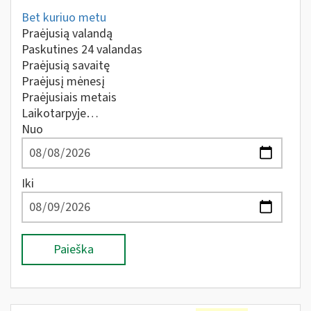
Bet kuriuo metu
Praėjusią valandą
Paskutines 24 valandas
Praėjusią savaitę
Praėjusį mėnesį
Praėjusiais metais
Laikotarpyje…
Nuo
Iki
Paieška