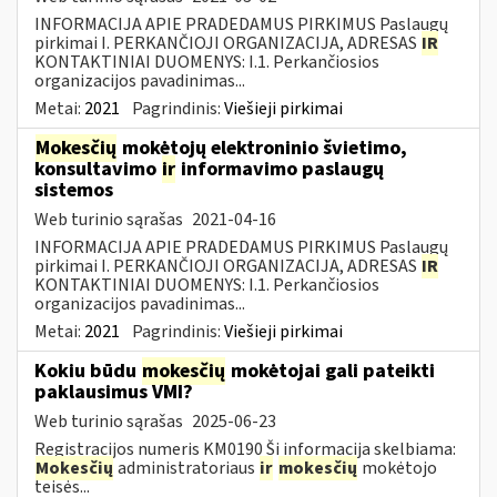
INFORMACIJA APIE PRADEDAMUS PIRKIMUS Paslaugų
pirkimai I. PERKANČIOJI ORGANIZACIJA, ADRESAS
IR
KONTAKTINIAI DUOMENYS: I.1. Perkančiosios
organizacijos pavadinimas...
Metai:
2021
Pagrindinis:
Viešieji pirkimai
Mokesčių
mokėtojų elektroninio švietimo,
konsultavimo
ir
informavimo paslaugų
sistemos
Web turinio sąrašas
2021-04-16
INFORMACIJA APIE PRADEDAMUS PIRKIMUS Paslaugų
pirkimai I. PERKANČIOJI ORGANIZACIJA, ADRESAS
IR
KONTAKTINIAI DUOMENYS: I.1. Perkančiosios
organizacijos pavadinimas...
Metai:
2021
Pagrindinis:
Viešieji pirkimai
Kokiu būdu
mokesčių
mokėtojai gali pateikti
paklausimus VMI?
Web turinio sąrašas
2025-06-23
Registracijos numeris KM0190 Ši informacija skelbiama:
Mokesčių
administratoriaus
ir
mokesčių
mokėtojo
teisės...