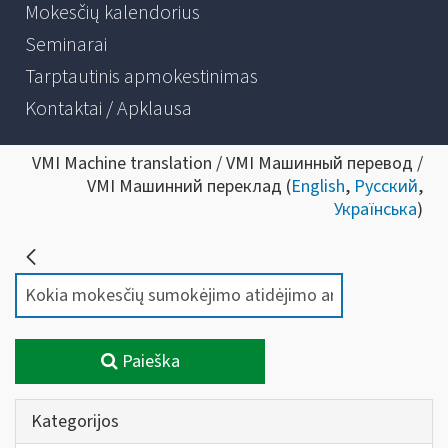
Mokesčių kalendorius
Seminarai
Tarptautinis apmokestinimas
Kontaktai / Apklausa
VMI Machine translation / VMI Машинный перевод /
VMI Машинний переклад (
English
,
Русский
,
Українська
)
Paieška
Kategorijos