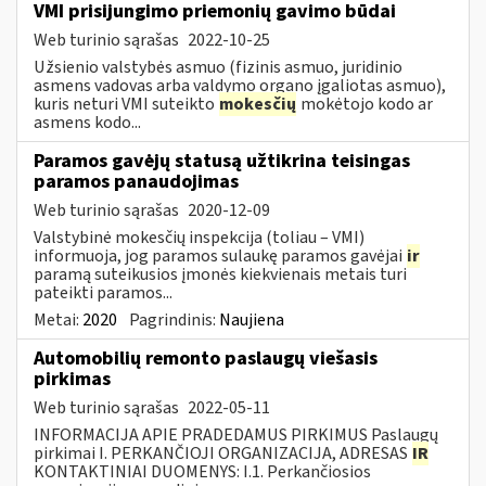
VMI prisijungimo priemonių gavimo būdai
Web turinio sąrašas
2022-10-25
Užsienio valstybės asmuo (fizinis asmuo, juridinio
asmens vadovas arba valdymo organo įgaliotas asmuo),
kuris neturi VMI suteikto
mokesčių
mokėtojo kodo ar
asmens kodo...
Paramos gavėjų statusą užtikrina teisingas
paramos panaudojimas
Web turinio sąrašas
2020-12-09
Valstybinė mokesčių inspekcija (toliau – VMI)
informuoja, jog paramos sulaukę paramos gavėjai
ir
paramą suteikusios įmonės kiekvienais metais turi
pateikti paramos...
Metai:
2020
Pagrindinis:
Naujiena
Automobilių remonto paslaugų viešasis
pirkimas
Web turinio sąrašas
2022-05-11
INFORMACIJA APIE PRADEDAMUS PIRKIMUS Paslaugų
pirkimai I. PERKANČIOJI ORGANIZACIJA, ADRESAS
IR
KONTAKTINIAI DUOMENYS: I.1. Perkančiosios