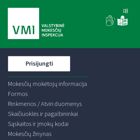
Prisijungti
Mokesčių mokėtojų informacija
Formos
Rinkmenos / Atviri duomenys
Skaičiuoklės ir pagalbininkai
Sąskaitos ir įmokų kodai
Mokesčių žinynas