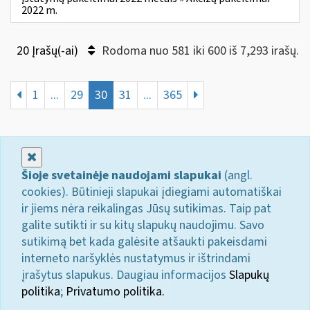
2022 m.
20 Įrašų(-ai)
Rodoma nuo 581 iki 600 iš 7,293 irašų.
1
...
29
30
31
...
365
Uždaryti
Šioje svetainėje naudojami slapukai
(angl.
cookies). Būtinieji slapukai įdiegiami automatiškai
ir jiems nėra reikalingas Jūsų sutikimas. Taip pat
galite sutikti ir su kitų slapukų naudojimu. Savo
sutikimą bet kada galėsite atšaukti pakeisdami
interneto naršyklės nustatymus ir ištrindami
įrašytus slapukus. Daugiau informacijos
Slapukų
politika
;
Privatumo politika.