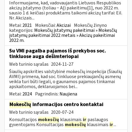
Informuojame, kad, vadovaujantis Lietuvos Respublikos
akcizų įstatymo (toliau − AĮ) pakeitimu[1], nuo 2022 m.
sausio 1 d. keičiasi produktams taikomi akcizų tarifai: Eil.
Nr. Akcizais...
Metai:
2021
Mokesčiai:
Akcizai
Mokesčių žinyno
kategorijos:
Mokesčių įstatymų pakeitimai » Mokesčių
įstatymų pakeitimai 2022 metais » Akcizų pakeitimai
2022 m.
Su VMI pagalba pajamos iš prekybos soc.
tinkluose auga dešimteriopai
Web turinio sąrašas
2024-11-27
Šiaulių apskrities valstybinė mokesčių inspekcija (Šiaulių
AVMI) primena, kad soc. tinkluose prekiaujančių asmenų
veikla turi būti legali, o gaunamos pajamos tinkamai
apskaitomos, deklaruojamos bei...
Metai:
2024
Pagrindinis:
Naujiena
Mokesčių
informacijos centro kontaktai
Web turinio sąrašas
2020-07-24
Konsultacijos
mokesčių
klausimais
ir
paslaugos
gyventojams Konsultacijas
mokesčių
klausimais
ir
...