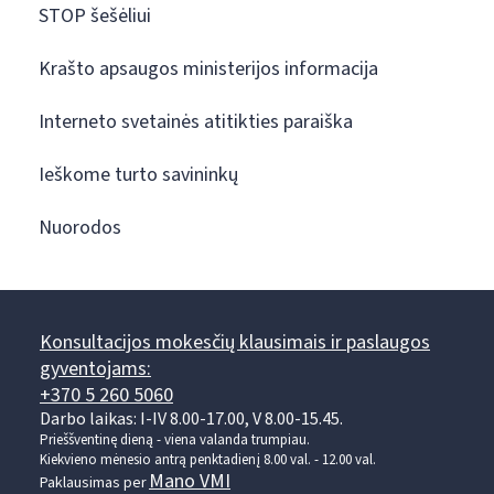
STOP šešėliui
Krašto apsaugos ministerijos informacija
Interneto svetainės atitikties paraiška
Ieškome turto savininkų
Nuorodos
Konsultacijos mokesčių klausimais ir paslaugos
gyventojams:
+370 5 260 5060
Darbo laikas: I-IV 8.00-17.00, V 8.00-15.45.
Prieššventinę dieną - viena valanda trumpiau.
Kiekvieno mėnesio antrą penktadienį 8.00 val. - 12.00 val.
Mano VMI
Paklausimas per