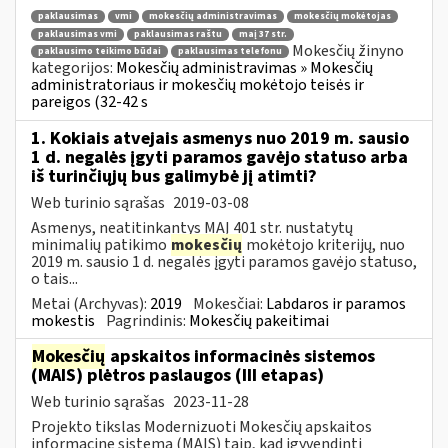
paklausimas
vmi
mokesčių administravimas
mokesčių mokėtojas
paklausimas vmi
paklausimas raštu
maį 37 str.
Mokesčių žinyno
paklausimo teikimo būdai
paklausimas telefonu
kategorijos:
Mokesčių administravimas » Mokesčių
administratoriaus ir mokesčių mokėtojo teisės ir
pareigos (32-42 s
1. Kokiais atvejais asmenys nuo 2019 m. sausio
1 d. negalės įgyti paramos gavėjo statuso arba
iš turinčiųjų bus galimybė jį atimti?
Web turinio sąrašas
2019-03-08
Asmenys, neatitinkantys MAĮ 401 str. nustatytų
minimalių patikimo
mokesčių
mokėtojo kriterijų, nuo
2019 m. sausio 1 d. negalės įgyti paramos gavėjo statuso,
o tais...
Metai (Archyvas):
2019
Mokesčiai:
Labdaros ir paramos
mokestis
Pagrindinis:
Mokesčių pakeitimai
Mokesčių
apskaitos informacinės sistemos
(MAIS) plėtros paslaugos (III etapas)
Web turinio sąrašas
2023-11-28
Projekto tikslas Modernizuoti Mokesčių apskaitos
informacinę sistemą (MAIS) taip, kad įgyvendinti