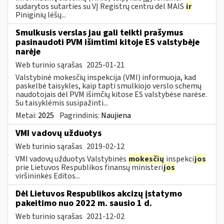
sudarytos sutarties su VĮ Registrų centru dėl MAIS
ir
Piniginių lėšų...
Smulkusis verslas jau gali teikti prašymus
pasinaudoti PVM išimtimi kitoje ES valstybėje
narėje
Web turinio sąrašas
2025-01-21
Valstybinė mokesčių inspekcija (VMI) informuoja, kad
paskelbė taisykles, kaip tapti smulkiojo verslo schemų
naudotojais dėl PVM išimčių kitose ES valstybėse narėse.
Su taisyklėmis susipažinti...
Metai:
2025
Pagrindinis:
Naujiena
VMI vadovų užduotys
Web turinio sąrašas
2019-02-12
VMI vadovų užduotys Valstybinės
mokesčių
inspekci
jos
prie Lietuvos Respublikos finansų ministeri
jos
viršininkės Editos...
Dėl Lietuvos Respublikos akcizų įstatymo
pakeitimo nuo 2022 m. sausio 1 d.
Web turinio sąrašas
2021-12-02