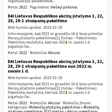
organizacijos pavadinimas...
Metai:
2022
Pagrindinis:
Viešieji pirkimai
Dėl Lietuvos Respublikos akcizų įstatymo 3, 22,
28, 29-1 straipsnių pakeitimo
Web turinio sąrašas
2022-01-10
Informuojame, kad 2021 m. gruodžio 16 d. buvo priimtas
Akcizų įstatymo pakeitimas[1] (toliau − Pakeitimas).
Pakeitimu nustatyta, kad nuo 202
2
m. sausio 1 d.
įsigaliojo šie...
Metai:
2022
Mokesčiai:
Akcizai
Dėl Lietuvos Respublikos akcizų įstatymo 3, 22,
28, 29-1 straipsnių pakeitimo nuo 2022 m.
sausio 1 d.
Web turinio sąrašas
2022-01-10
Informuojame, kad 2021 m. gruodžio 16 d. buvo priimtas
Akcizų įstatymo pakeitimas[1] (toliau − Pakeitimas).
Pakeitimu nustatyta, kad nuo 202
2
m. sausio 1 d.
įsigaliojo šie...
Metai:
2022
Mokesčiai:
Akcizai
Mokesčių žinyno
kategorijos:
Mokesčių įstatymų pakeitimai » Mokesčių
įstatymų pakeitimai 2022 metais » Akcizų pakeitimai