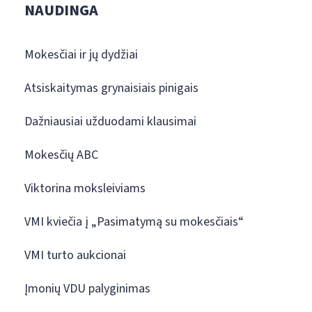
NAUDINGA
Mokesčiai ir jų dydžiai
Atsiskaitymas grynaisiais pinigais
Dažniausiai užduodami klausimai
Mokesčių ABC
Viktorina moksleiviams
VMI kviečia į „Pasimatymą su mokesčiais“
VMI turto aukcionai
Įmonių VDU palyginimas