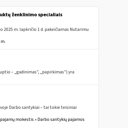
ktų ženklinimo specialiais
uo 2025 m. lapkričio 1 d. pakeičiamas Nutarimu
 m.
rruptio – „gadinimas", „papirkimas") yra
oje Darbo santykiai – tai tokie teisiniai
 pajamų mokestis » Darbo santykių pajamos