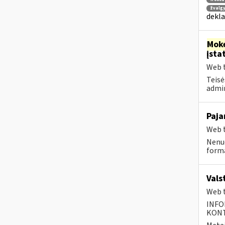
žvalg
dekla
Moke
įsta
Web t
Teisė
admin
Paja
Web t
Nenuo
forma
Vals
Web t
INFO
KONTA