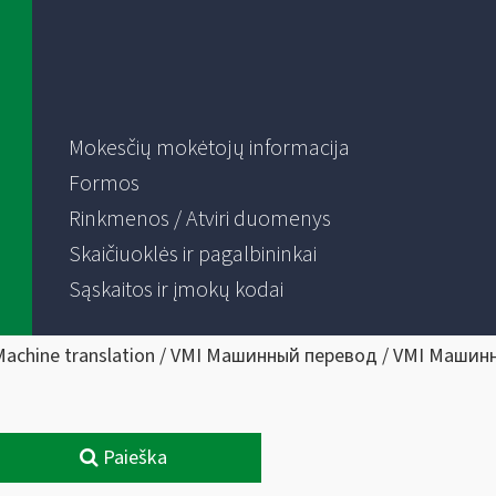
Mokesčių mokėtojų informacija
Formos
Rinkmenos / Atviri duomenys
Skaičiuoklės ir pagalbininkai
Sąskaitos ir įmokų kodai
Machine translation / VMI Машинный перевод / VMI Машин
Paieška