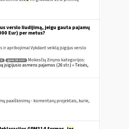
s verslo liudijimą, jeigu gauta pajamų
000 Eur) per metus?
ir apribojimai Vykdant veiklą įsigijus verslo
Mokesčių žinyno kategorijos:
 d
gpmį 18-2 str
ą įsigijusio asmens pajamos (26 str.) » Teisės,
mų paaiškinimų - komentarų projektais, kurie,
deklaracijos GPM314 formos,
jos