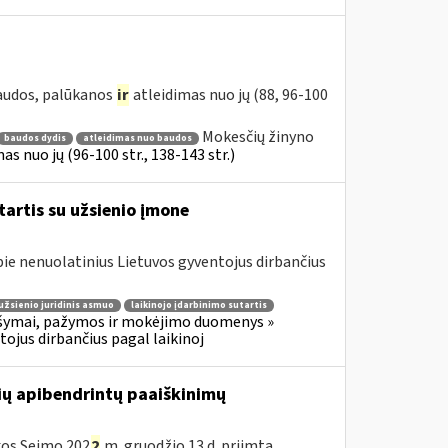
baudos, palūkanos
ir
atleidimas nuo jų (88, 96-100
Mokesčių žinyno
baudos dydis
atleidimas nuo baudos
s nuo jų (96-100 str., 138-143 str.)
tartis su užsienio įmone
e nenuolatinius Lietuvos gyventojus dirbančius
užsienio juridinis asmuo
laikinojo įdarbinimo sutartis
šymai, pažymos ir mokėjimo duomenys »
jus dirbančius pagal laikinoj
ių apibendrintų paaiškinimų
ikos Seimo 202
2
m. gruodžio 13 d. priimtą