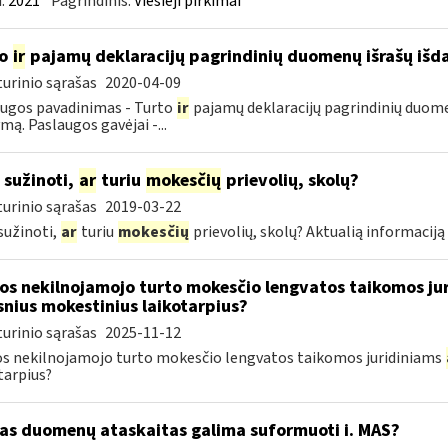
:
2021
Pagrindinis:
Viešieji pirkimai
to
ir
pajamų deklaracijų pagrindinių duomenų išrašų iš
urinio sąrašas
2020-04-09
ugos pavadinimas - Turto
ir
pajamų deklaracijų pagrindinių duome
mą. Paslaugos gavėjai -...
 sužinoti,
ar
turiu
mokesčių
prievolių, skolų?
urinio sąrašas
2019-03-22
sužinoti,
ar
turiu
mokesčių
prievolių, skolų? Aktualią informacij
os nekilnojamojo turto mokesčio lengvatos taikomos ju
snius mokestinius laikotarpius?
urinio sąrašas
2025-11-12
s nekilnojamojo turto mokesčio lengvatos taikomos juridiniams
tarpius?
as duomenų ataskaitas galima suformuoti i. MAS?