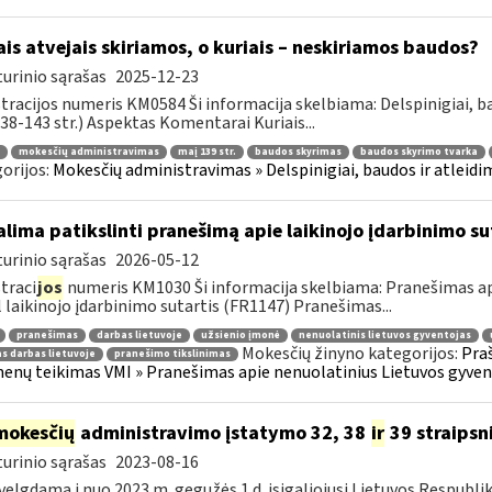
ais atvejais skiriamos, o kuriais – neskiriamos baudos?
urinio sąrašas
2025-12-23
tracijos numeris KM0584 Ši informacija skelbiama: Delspinigiai, 
 138-143 str.) Aspektas Komentarai Kuriais...
mokesčių administravimas
maį 139 str.
baudos skyrimas
baudos skyrimo tvarka
orijos:
Mokesčių administravimas » Delspinigiai, baudos ir atleidima
lima patikslinti pranešimą apie laikinojo įdarbinimo su
urinio sąrašas
2026-05-12
traci
jos
numeris KM1030 Ši informacija skelbiama: Pranešimas api
 laikinojo įdarbinimo sutartis (FR1147) Pranešimas...
pranešimas
darbas lietuvoje
užsienio įmonė
nenuolatinis lietuvos gyventojas
Mokesčių žinyno kategorijos:
Pra
as darbas lietuvoje
pranešimo tikslinimas
nų teikimas VMI » Pranešimas apie nenuolatinius Lietuvos gyvento
mokesčių
administravimo įstatymo 32, 38
ir
39 straipsn
urinio sąrašas
2023-08-16
velgdama į nuo 2023 m. gegužės 1 d. įsigaliojusį Lietuvos Respubl