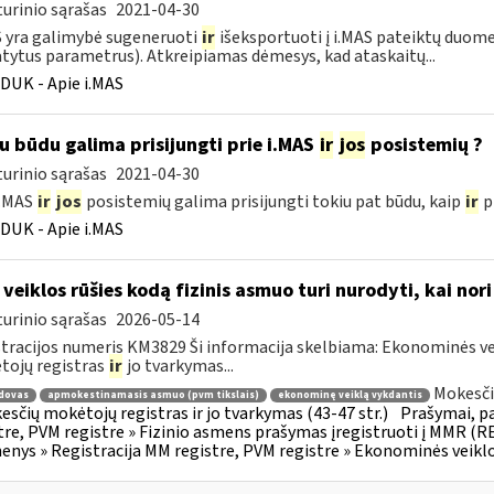
urinio sąrašas
2021-04-30
S yra galimybė sugeneruoti
ir
išeksportuoti į i.MAS pateiktų duome
tytus parametrus). Atkreipiamas dėmesys, kad ataskaitų...
DUK - Apie i.MAS
u būdu galima prisijungti prie i.MAS
ir
jos
posistemių ?
urinio sąrašas
2021-04-30
i.MAS
ir
jos
posistemių galima prisijungti tokiu pat būdu, kaip
ir
pr
DUK - Apie i.MAS
 veiklos rūšies kodą fizinis asmuo turi nurodyti, kai nor
urinio sąrašas
2026-05-14
tracijos numeris KM3829 Ši informacija skelbiama: Ekonominės vei
ojų registras
ir
jo tvarkymas...
Mokesči
dovas
apmokestinamasis asmuo (pvm tikslais)
ekonominę veiklą vykdantis
esčių mokėtojų registras ir jo tvarkymas (43-47 str.)
Prašymai, p
tre, PVM registre » Fizinio asmens prašymas įregistruoti į MMR (R
nys » Registracija MM registre, PVM registre » Ekonominės veiklos