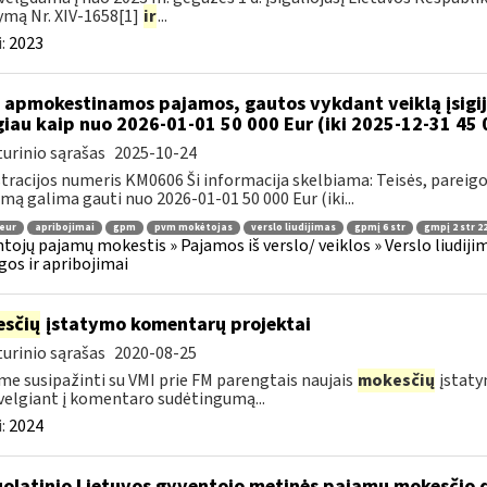
ymą Nr. XIV-1658[1]
ir
...
:
2023
 apmokestinamos pajamos, gautos vykdant veiklą įsigiju
iau kaip nuo 2026-01-01 50 000 Eur (iki 2025-12-31 45 
urinio sąrašas
2025-10-24
tracijos numeris KM0606 Ši informacija skelbiama: Teisės, pareigos 
jimą galima gauti nuo 2026-01-01 50 000 Eur (iki...
 eur
apribojimai
gpm
pvm mokėtojas
verslo liudijimas
gpmį 6 str
gmpį 2 str 22
tojų pajamų mokestis » Pajamos iš verslo/ veiklos » Verslo liudijim
gos ir apribojimai
sčių
įstatymo komentarų projektai
urinio sąrašas
2020-08-25
me susipažinti su VMI prie FM parengtais naujais
mokesčių
įstaty
velgiant į komentaro sudėtingumą...
:
2024
olatinio Lietuvos gyventojo metinės pajamų mokesčio 