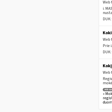
Web t
i. MA
nusta
DUK:
Koki
Web t
Prie 
DUK:
Kokį
Web t
Regis
mokėt
mb va
» Mok
regis
duome