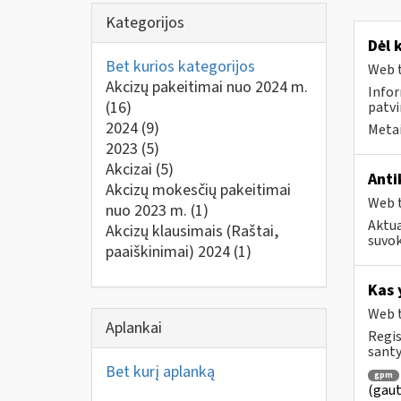
Kategorijos
Dėl 
Bet kurios kategorijos
Web t
Akcizų pakeitimai nuo 2024 m.
Infor
(16)
patvi
2024
(9)
Metai
2023
(5)
Akcizai
(5)
Anti
Akcizų mokesčių pakeitimai
Web t
nuo 2023 m.
(1)
Aktua
Akcizų klausimais (Raštai,
suvok
paaiškinimai) 2024
(1)
Kas 
Web t
Aplankai
Regis
santy
Bet kurį aplanką
gpm
(gaut