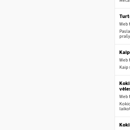
Metai
Tur
Web t
Pasla
prašy
Kaip
Web t
Kaip 
Koki
vėle
Web t
Kokio
laiko
Koki