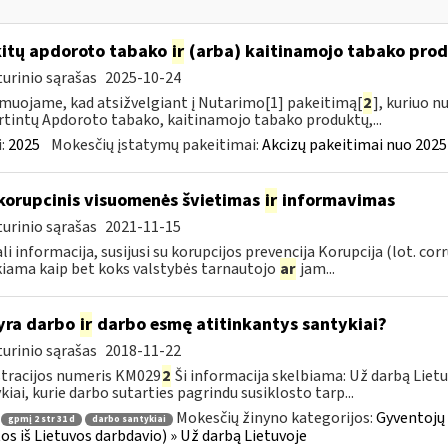
kitų apdoroto tabako
ir
(arba) kaitinamojo tabako produ
urinio sąrašas
2025-10-24
muojame, kad atsižvelgiant į Nutarimo[1] pakeitimą[
2
], kuriuo n
rtintų Apdoroto tabako, kaitinamojo tabako produktų,...
:
2025
Mokesčių įstatymų pakeitimai:
Akcizų pakeitimai nuo 2025
korupcinis visuomenės švietimas
ir
informavimas
urinio sąrašas
2021-11-15
li informacija, susijusi su korupcijos prevencija Korupcija (lot. co
iama kaip bet koks valstybės tarnautojo
ar
jam...
yra darbo
ir
darbo esmę atitinkantys santykiai?
urinio sąrašas
2018-11-22
tracijos numeris KM029
2
Ši informacija skelbiama: Už darbą Lietuv
kiai, kurie darbo sutarties pagrindu susiklosto tarp...
Mokesčių žinyno kategorijos:
Gyventojų
gpmį 2 str 31 d
darbo santykiai
os iš Lietuvos darbdavio) » Už darbą Lietuvoje