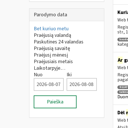
Kuri
Parodymo data
Web t
Regis
Bet kuriuo metu
str.,
Praėjusią valandą
bauda
Paskutines 24 valandas
kateg
Praėjusią savaitę
Praėjusį mėnesį
Ar
ga
Praėjusiais metais
Laikotarpyje…
Web t
Nuo
Iki
Regis
pagal
fr1147
laikin
Duome
Paieška
Dėl
Web t
Atsiž