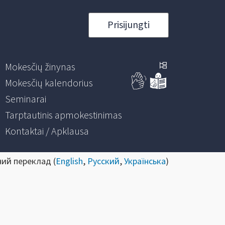
Prisijungti
Mokesčių žinynas
Mokesčių kalendorius
Seminarai
Tarptautinis apmokestinimas
Kontaktai / Apklausa
ний переклад (
English
,
Русский
,
Українська
)