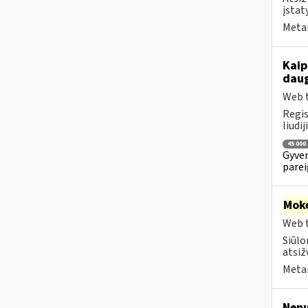
įstat
Metai
Kaip
daug
Web t
Regis
liudi
45 000
Gyven
parei
Moke
Web t
Siūlo
atsiž
Metai
Nenu