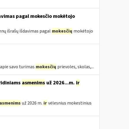
davimas pagal mokesčio mokėtojo
nų išrašų išdavimas pagal
mokesčių
mokėtojo
ą apie savo turimas
mokesčių
prievoles, skolas,...
ridiniams
asmenims
už 2026...m.
ir
asmenims
už 2026 m.
ir
vėlesnius mokestinius