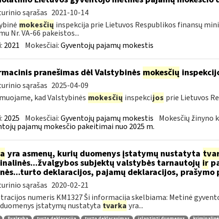
urinio sąrašas
2021-10-14
ybinė
mokesčių
inspekcija prie Lietuvos Respublikos finansų mini
mu Nr. VA-66 pakeistos...
:
2021
Mokesčiai:
Gyventojų pajamų mokestis
rmacinis pranešimas dėl Valstybinės
mokesčių
inspekcij
urinio sąrašas
2025-04-09
muojame, kad Valstybinės
mokesčių
inspekci
jos
prie Lietuvos Re
:
2025
Mokesčiai:
Gyventojų pajamų mokestis
Mokesčių žinyno k
tojų pajamų mokesčio pakeitimai nuo 2025 m.
ia
yra asmenų, kurių duomenys įstatymų nustatyta
tva
inalinės...žvalgybos subjektų valstybės tarnautojų
ir
pa
nės...turto deklaracijos, pajamų deklaracijos, prašym
urinio sąrašas
2020-02-21
tracijos numeris KM1327 Ši informacija skelbiama: Metinė gyvento
 duomenys įstatymų nustatyta
tvarka
yra...
žvalgyba
turto deklaracija
turto deklaravimas
įslaptinti duomenys
kriminalin