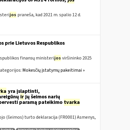
steri
jos
praneša, kad 2021 m. spalio 12 d.
os prie Lietuvos Respublikos
spublikos finansų ministeri
jos
viršininko 2025
ategorijos:
Mokesčių įstatymų pakeitimai »
rka
yra įslaptinti,
reigūnų
ir
jų šeimos narių
o pervesti paramą pateikimo
tvarka
jo (šeimos) turto deklaracija (FR0001) Asmenys,
ė žvalgyba
kriminalinės žvalgybos subjektų pareigūnai