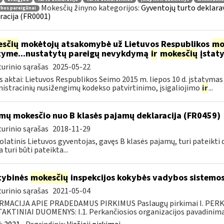
Mokesčių žinyno kategorijos:
Gyventojų turto deklara
ybos pareigūnai
racija (FR0001)
sčių
mokėtojų atsakomybė už Lietuvos Respublikos
mo
tyme...nustatytų pareigų nevykdymą
ir
mokesčių
įstat
urinio sąrašas
2025-05-22
s aktai: Lietuvos Respublikos Seimo 2015 m. liepos 10 d. įstatymas
istracinių nusižengimų kodekso patvirtinimo, įsigaliojimo
ir
...
mų mokesčio nuo B klasės pajamų deklaracija (FR0459)
urinio sąrašas
2018-11-29
latinis Lietuvos gyventojas, gavęs B klasės pajamų, turi pateikti 
 turi būti pateikta...
tybinės
mokesčių
inspekcijos kokybės vadybos sistemos
urinio sąrašas
2021-05-04
RMACIJA APIE PRADEDAMUS PIRKIMUS Paslaugų pirkimai I. PER
KTINIAI DUOMENYS: I.1. Perkančiosios organizacijos pavadinimas