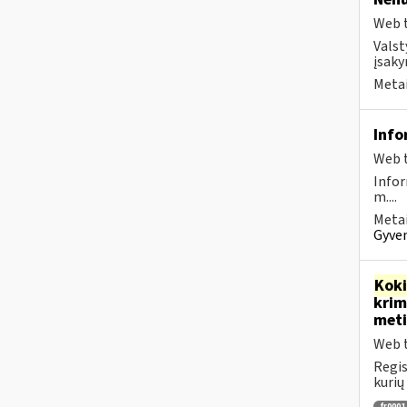
Web t
Valst
įsaky
Metai
Info
Web t
Infor
m....
Metai
Gyven
Kok
krim
meti
Web t
Regis
kurių
fr0001