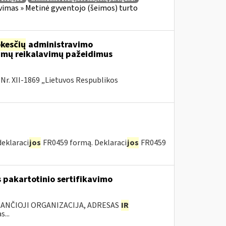
vimas » Metinė gyventojo (šeimos) turto
kesčių
administravimo
ymų reikalavimų pažeidimus
 Nr. XII-1869 „Lietuvos Respublikos
deklaraci
jos
FR0459 formą. Deklaraci
jos
FR0459
 pakartotinio sertifikavimo
KANČIOJI ORGANIZACIJA, ADRESAS
IR
...