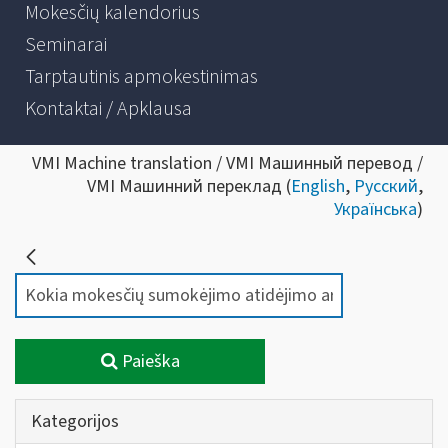
Mokesčių kalendorius
Seminarai
Tarptautinis apmokestinimas
Kontaktai / Apklausa
VMI Machine translation / VMI Машинный перевод /
VMI Машинний переклад (
English
,
Русский
,
Українська
)
Paieška
Kategorijos