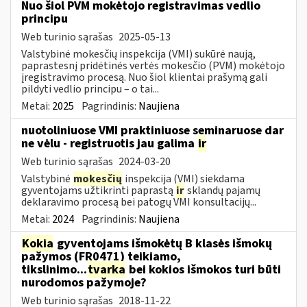
Nuo šiol PVM mokėtojo registravimas vedlio
principu
Web turinio sąrašas
2025-05-13
Valstybinė mokesčių inspekcija (VMI) sukūrė naują,
paprastesnį pridėtinės vertės mokesčio (PVM) mokėtojo
įregistravimo procesą. Nuo šiol klientai prašymą gali
pildyti vedlio principu – o tai...
Metai:
2025
Pagrindinis:
Naujiena
nuotoliniuose VMI praktiniuose seminaruose dar
ne vėlu - registruotis jau galima
ir
Web turinio sąrašas
2024-03-20
Valstybinė
mokesčių
inspekcija (VMI) siekdama
gyventojams užtikrinti paprastą
ir
sklandų pajamų
deklaravimo procesą bei patogų VMI konsultacijų...
Metai:
2024
Pagrindinis:
Naujiena
Kokia
gyventojams išmokėtų B klasės išmokų
pažymos (FR0471) teikiamo,
tikslinimo...
tvarka
bei kokios išmokos turi būti
nurodomos pažymoje?
Web turinio sąrašas
2018-11-22