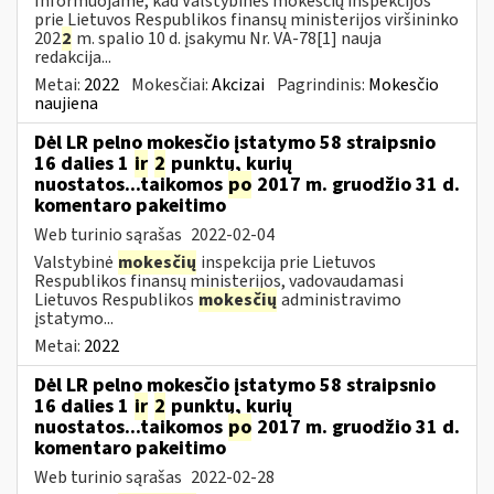
Informuojame, kad Valstybinės mokesčių inspekcijos
prie Lietuvos Respublikos finansų ministerijos viršininko
202
2
m. spalio 10 d. įsakymu Nr. VA-78[1] nauja
redakcija...
Metai:
2022
Mokesčiai:
Akcizai
Pagrindinis:
Mokesčio
naujiena
Dėl LR pelno mokesčio įstatymo 58 straipsnio
16 dalies 1
ir
2
punktų, kurių
nuostatos...taikomos
po
2017 m. gruodžio 31 d.
komentaro pakeitimo
Web turinio sąrašas
2022-02-04
Valstybinė
mokesčių
inspekcija prie Lietuvos
Respublikos finansų ministerijos, vadovaudamasi
Lietuvos Respublikos
mokesčių
administravimo
įstatymo...
Metai:
2022
Dėl LR pelno mokesčio įstatymo 58 straipsnio
16 dalies 1
ir
2
punktų, kurių
nuostatos...taikomos
po
2017 m. gruodžio 31 d.
komentaro pakeitimo
Web turinio sąrašas
2022-02-28