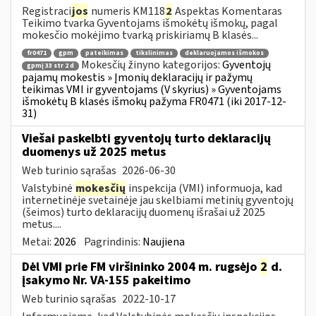
Registraci
jos
numeris KM118
2
Aspektas Komentaras
Teikimo tvarka Gyventojams išmokėtų išmokų, pagal
mokesčio mokėjimo tvarką priskiriamų B klasės...
fr0471
gpm
pateikimas
tikslinimas
deklaruojamos išmokos
Mokesčių žinyno kategorijos:
Gyventojų
gpmį 33 str 2 d
pajamų mokestis » Įmonių deklaracijų ir pažymų
teikimas VMI ir gyventojams (V skyrius) » Gyventojams
išmokėtų B klasės išmokų pažyma FR0471 (iki 2017-12-
31)
Viešai paskelbti gyventojų turto deklaracijų
duomenys už 2025 metus
Web turinio sąrašas
2026-06-30
Valstybinė
mokesčių
inspekcija (VMI) informuoja, kad
internetinėje svetainėje jau skelbiami metinių gyventojų
(šeimos) turto deklaracijų duomenų išrašai už 2025
metus....
Metai:
2026
Pagrindinis:
Naujiena
Dėl VMI prie FM viršininko 2004 m. rugsėjo
2
d.
įsakymo Nr. VA-155 pakeitimo
Web turinio sąrašas
2022-10-17