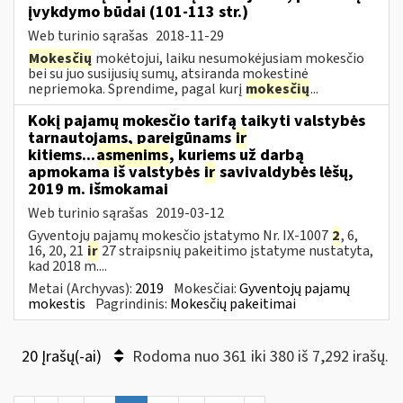
įvykdymo būdai (101-113 str.)
Web turinio sąrašas
2018-11-29
Mokesčių
mokėtojui, laiku nesumokėjusiam mokesčio
bei su juo susijusių sumų, atsiranda mokestinė
nepriemoka. Sprendime, pagal kurį
mokesčių
...
Kokį pajamų mokesčio tarifą taikyti valstybės
tarnautojams, pareigūnams
ir
kitiems...
asmenims
, kuriems už darbą
apmokama iš valstybės
ir
savivaldybės lėšų,
2019 m. išmokamai
Web turinio sąrašas
2019-03-12
Gyventojų pajamų mokesčio įstatymo Nr. IX-1007
2
, 6,
16, 20, 21
ir
27 straipsnių pakeitimo įstatyme nustatyta,
kad 2018 m....
Metai (Archyvas):
2019
Mokesčiai:
Gyventojų pajamų
mokestis
Pagrindinis:
Mokesčių pakeitimai
20 Įrašų(-ai)
Rodoma nuo 361 iki 380 iš 7,292 irašų.