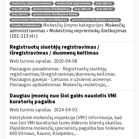
mokesčių administravimas
mokestinė nepriemoka
maį 106 str.
maį 107 str.
priverstinis išieškojimas
maį 108 str.
maį 109 str.
maį 110 str.
priverstinio išieškojimo būdai
priverstinio išieškojimo sustabdymas
priverstinio išieškojimo senatis
Mokesčių žinyno kategorijos:
Mokesčių
baudų išieškojimas
administravimas » Mokestinių nepriemokų išieškojimas
(101-113 str.)
Registruotų siuntėjų registravimas /
išregistravimas / duomenų keitimas
Web turinio sąrašas
2020-04-08
Paslaugos pavadinimas - Registruotų siuntėjų
registravimas/išregistravimas/duomenų keitimas.
Paslaugos gavėjai - Lietuvos ir užsienio asmenys.
Paslaugos apibūdinimas: Mokesčių mokėtojai,...
Daugiau įmonių nuo šiol galės naudotis VMI
kuratorių pagalba
Web turinio sąrašas
2024-04-03
Valstybinė mokesčių inspekcija (VMI) informuoja, kad
nuo šiol VMI kuratorius turės didesnis klientų skaičius.
Papildoma mokesčių specialistų pagalba bus teikiama
600 Vilniaus, Kauno, Klaipėdos,...