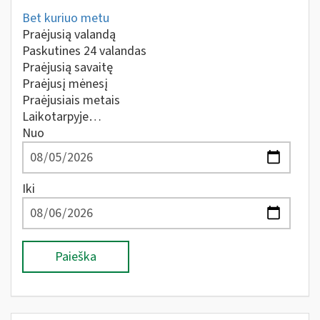
Bet kuriuo metu
Praėjusią valandą
Paskutines 24 valandas
Praėjusią savaitę
Praėjusį mėnesį
Praėjusiais metais
Laikotarpyje…
Nuo
Iki
Paieška