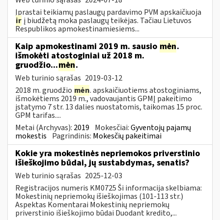
Įprastai teikiamų paslaugų pardavimo PVM apskaičiuoja
ir
į biudžetą moka paslaugų teikėjas. Tačiau Lietuvos
Respublikos apmokestinamiesiems...
Kaip apmokestinami 2019 m. sausio
mėn
.
išmokėti atostoginiai už 2018 m.
gruodžio...
mėn
.
Web turinio sąrašas
2019-03-12
2018 m. gruodžio
mėn
. apskaičiuotiems atostoginiams,
išmokėtiems 2019 m., vadovaujantis GPMĮ pakeitimo
įstatymo 7 str. 13 dalies nuostatomis, taikomas 15 proc.
GPM tarifas....
Metai (Archyvas):
2019
Mokesčiai:
Gyventojų pajamų
mokestis
Pagrindinis:
Mokesčių pakeitimai
Kokie yra mokestinės nepriemokos priverstinio
išieškojimo būdai, jų sustabdymas, senatis?
Web turinio sąrašas
2025-12-03
Registracijos numeris KM0725 Ši informacija skelbiama:
Mokestinių nepriemokų išieškojimas (101-113 str.)
Aspektas Komentarai Mokestinių nepriemokų
priverstinio išieškojimo būdai Duodant kredito,...