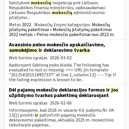
Valstybinė
mokesčių
inspekcija prie Lietuvos
Respublikos finansų ministerijos, vadovaudamasi
Lietuvos Respublikos
mokesčių
administravimo
įstatymo...
Metai:
2022
Mokesčių žinyno kategorijos:
Mokesčių
įstatymų pakeitimai » Mokesčių įstatymų pakeitimai
2022 metais » Pelno mokesčio pakeitimai nuo 2022 m.
Avansinio pelno mokesčio apskaičiavimo,
sumokėjimo
ir
deklaravimo
tvarka
Web turinio sąrašas
2026-03-02
Apdorojant šabloną įvyko klaida. The following has
evaluated to null or missing: ==> URL [in template
"20115#20151#957337" at line 1, column 12] ---- Tip: If
the failing expression is known to be...
Dėl pajamų mokesčio deklaracijos formos
ir
jos
užpildymo tvarkos pakeitimų deklaruojant
Web turinio sąrašas
2026-02-06
Informuojame, kad 2026 m. vasario 4 d. įsakymu Nr. VA-
13[1] priimti
ir
patvirtinti pajamų mokesčio
deklaravimo pakeitimai, aktualūs 2025 m. mokestinio
laikotarpio pajamas...