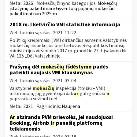
Metai:
2026
Mokesčių žinyno kategorijos:
Mokesčių
įstatymų pakeitimai » Gyventojų pajamų mokesčio
pakeitimai nuo 2025 m.
2018 m. I ketvirčio VMI statistinė informacija
Web turinio sąrašas
2021-11-22
Politikų kreipimaisi į VMI dirbančius asmenis Valstybinės
mokesčių inspekcijos prie Lietuvos Respublikos finansų
ministerijos viršininko 2017 m. gruodžio 27 d. įsakymu Nr.
VA-125 „Dėl Valstybinėje...
Prašymą dėl
mokesčių
išdėstymo
padės
pateikti naujasis VMI klausimynas
Web turinio sąrašas
2021-03-04
Valstybinė
mokesčių
inspekcija (toliau – VMI)
informuoja, jog gyventojai dab
ar
gali greičiau
ir
paprasčiau sužinoti dėl...
Metai:
2021
Pagrindinis:
Naujiena
Ar
atsiranda PVM prievolės, jei naudojuosi
Booking, Airbnb
ir
panašių platformų
teikiamomis
Web turinio sąrašas
2024-07-18