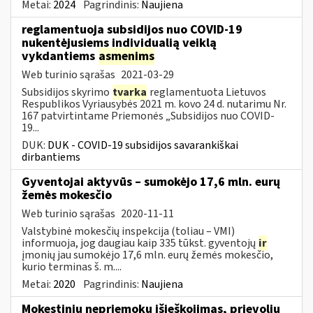
Metai:
2024
Pagrindinis:
Naujiena
reglamentuoja subsidijos nuo COVID-19
nukentėjusiems individualią veiklą
vykdantiems
asmenims
Web turinio sąrašas
2021-03-29
Subsidijos skyrimo
tvarka
reglamentuota Lietuvos
Respublikos Vyriausybės 2021 m. kovo 24 d. nutarimu Nr.
167 patvirtintame Priemonės „Subsidijos nuo COVID-
19...
DUK:
DUK - COVID-19 subsidijos savarankiškai
dirbantiems
Gyventojai aktyvūs – sumokėjo 17,6 mln. eurų
žemės mokesčio
Web turinio sąrašas
2020-11-11
Valstybinė mokesčių inspekcija (toliau – VMI)
informuoja, jog daugiau kaip 335 tūkst. gyventojų
ir
įmonių jau sumokėjo 17,6 mln. eurų žemės mokesčio,
kurio terminas š. m....
Metai:
2020
Pagrindinis:
Naujiena
Mokestinių nepriemokų išieškojimas, prievolių