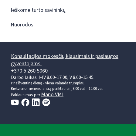
Ieškome turto savininkų
Nuorodos
Konsultacijos mokesčių klausimais ir paslaugos
gyventojams:
+370 5 260 5060
Darbo laikas: I-IV 8.00-17.00, V 8.00-15.45.
Prieššventinę dieną - viena valanda trumpiau.
Kiekvieno mėnesio antrą penktadienį 8.00 val. - 12.00 val.
Mano VMI
Paklausimas per