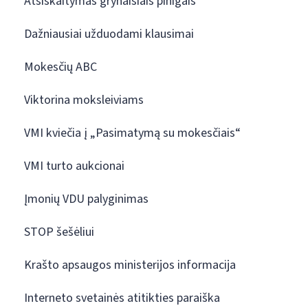
Atsiskaitymas grynaisiais pinigais
Dažniausiai užduodami klausimai
Mokesčių ABC
Viktorina moksleiviams
VMI kviečia į „Pasimatymą su mokesčiais“
VMI turto aukcionai
Įmonių VDU palyginimas
STOP šešėliui
Krašto apsaugos ministerijos informacija
Interneto svetainės atitikties paraiška