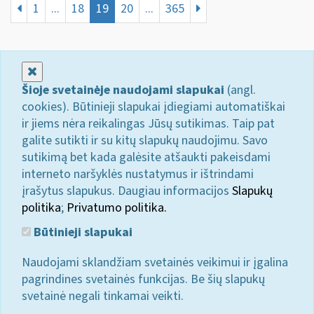
1
...
18
19
20
...
365
Uždaryti
Šioje svetainėje naudojami slapukai
(angl.
cookies). Būtinieji slapukai įdiegiami automatiškai
ir jiems nėra reikalingas Jūsų sutikimas. Taip pat
galite sutikti ir su kitų slapukų naudojimu. Savo
sutikimą bet kada galėsite atšaukti pakeisdami
interneto naršyklės nustatymus ir ištrindami
įrašytus slapukus. Daugiau informacijos
Slapukų
politika
;
Privatumo politika.
Būtinieji slapukai
Naudojami sklandžiam svetainės veikimui ir įgalina
pagrindines svetainės funkcijas. Be šių slapukų
svetainė negali tinkamai veikti.