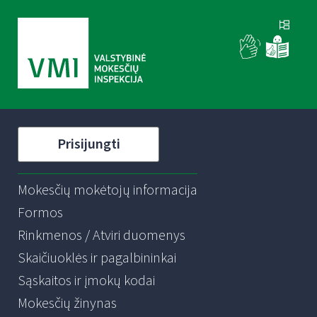
Prisijungti
Mokesčių mokėtojų informacija
Formos
Rinkmenos / Atviri duomenys
Skaičiuoklės ir pagalbininkai
Sąskaitos ir įmokų kodai
Mokesčių žinynas