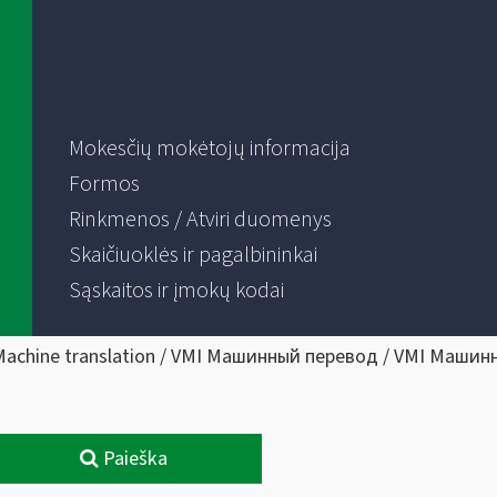
Mokesčių mokėtojų informacija
Formos
Rinkmenos / Atviri duomenys
Skaičiuoklės ir pagalbininkai
Sąskaitos ir įmokų kodai
Machine translation / VMI Машинный перевод / VMI Машин
Paieška