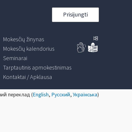
Prisijungti
Mokesčių žinynas
Mokesčių kalendorius
Seminarai
Tarptautinis apmokestinimas
Kontaktai / Apklausa
ний переклад (
English
,
Русский
,
Українська
)