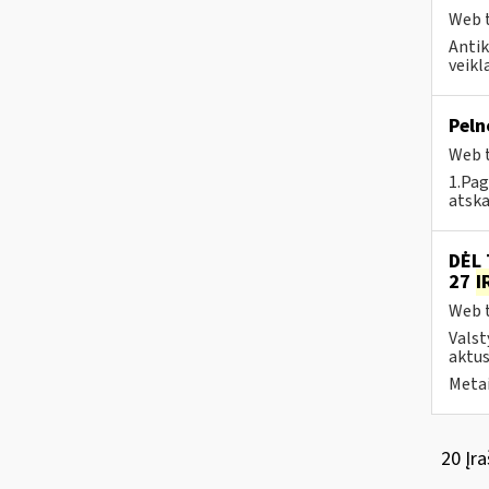
Web t
Antik
veikl
Peln
Web t
1.Pag
atska
DĖL 
27
I
Web t
Valst
aktus
Metai
20 Įra