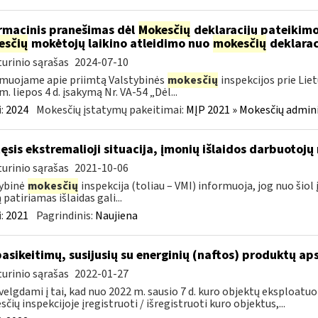
rmacinis pranešimas dėl
Mokesčių
deklaracijų pateikimo
esčių
mokėtojų laikino atleidimo nuo
mokesčių
deklarac
urinio sąrašas
2024-07-10
muojame apie priimtą Valstybinės
mokesčių
inspekcijos prie Lie
m. liepos 4 d. įsakymą Nr. VA-54 „Dėl...
:
2024
Mokesčių įstatymų pakeitimai:
MĮP 2021 » Mokesčių admin
tęsis ekstremalioji situacija, įmonių išlaidos darbuotoj
urinio sąrašas
2021-10-06
ybinė
mokesčių
inspekcija (toliau – VMI) informuoja, jog nuo ši
 patiriamas išlaidas gali...
:
2021
Pagrindinis:
Naujiena
pasikeitimų, susijusių su energinių (naftos) produktų ap
urinio sąrašas
2022-01-27
velgdami į tai, kad nuo 2022 m. sausio 7 d. kuro objektų eksploatu
čių inspekcijoje įregistruoti / išregistruoti kuro objektus,...