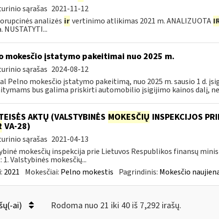
urinio sąrašas
2021-11-12
orupcinės analizės
ir
vertinimo atlikimas 2021 m. ANALIZUOTA
I
a. NUSTATYTI...
o mokesčio įstatymo pakeitimai nuo 2025 m.
urinio sąrašas
2024-08-12
al Pelno mokesčio įstatymo pakeitimą, nuo 2025 m. sausio 1 d. įsi
itymams bus galima priskirti automobilio įsigijimo kainos dalį, nevi
TEISĖS AKTŲ (VALSTYBINĖS
MOKESČIŲ
INSPEKCIJOS PRI
R
VA-28)
urinio sąrašas
2021-04-13
ybinė mokesčių inspekcija prie Lietuvos Respublikos finansų minis
: 1. Valstybinės mokesčių...
:
2021
Mokesčiai:
Pelno mokestis
Pagrindinis:
Mokesčio naujien
šų(-ai)
Rodoma nuo 21 iki 40 iš 7,292 irašų.