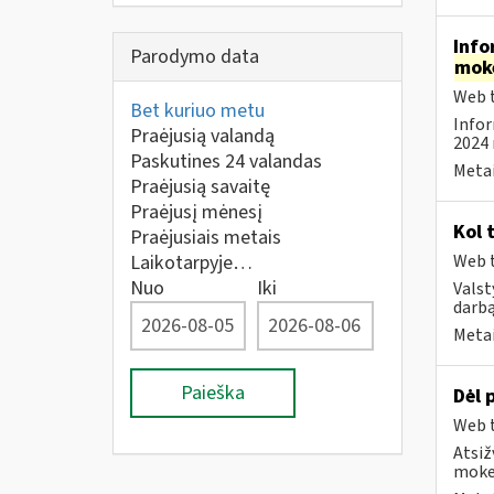
Info
Parodymo data
mok
Web t
Bet kuriuo metu
Infor
Praėjusią valandą
2024 
Paskutines 24 valandas
Metai
Praėjusią savaitę
Praėjusį mėnesį
Kol 
Praėjusiais metais
Laikotarpyje…
Web t
Nuo
Iki
Valst
darbą
Metai
Paieška
Dėl 
Web t
Atsiž
mokes