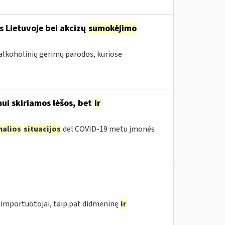
s Lietuvoje bei akcizų
sumokėjimo
alkoholinių gėrimų parodos, kuriose
ui skiriamos lėšos, bet
ir
malios
situacijos
dėl COVID-19 metu įmonės
importuotojai, taip pat didmeninę
ir