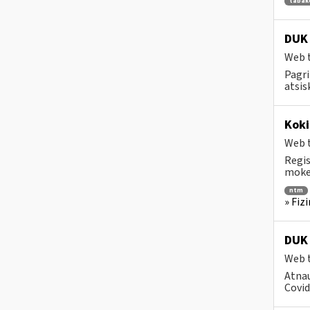
tabak
DUK 
Web t
Pagri
atsis
Koki
Web t
Regis
mokes
ntm
» Fiz
DUK 
Web t
Atnau
Covid