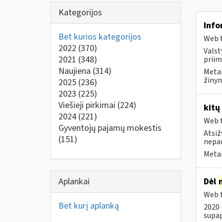
Kategorijos
Info
Bet kurios kategorijos
Web t
2022
(370)
Valst
2021
(348)
priim
Naujiena
(314)
Metai
žinyn
2025
(236)
2023
(225)
Viešieji pirkimai
(224)
kitų
2024
(221)
Web t
Gyventojų pajamų mokestis
Atsiž
(151)
nepa
Metai
Aplankai
Dėl
Web t
Bet kurį aplanką
2020 
supap