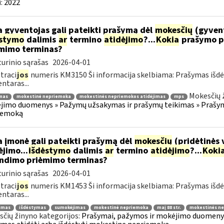
:
2022
 gyventojas gali pateikti prašymą dėl
mokesčių
(gyven
ėstymo
dalimis
ar
termino
atidėjimo
?...
Kokia
prašymo p
mimo terminas?
urinio sąrašas
2026-04-01
traci
jos
numeris KM3150 Ši informacija skelbiama: Prašymas išdė
taras...
Mokesčių 
mas
mokestinė nepriemoka
mokestinės nepriemokos atidėjimas
mps
imo duomenys » Pažymų užsakymas ir prašymų teikimas » Prašyma
iemoką
 įmonė gali pateikti prašymą dėl
mokesčių
(pridėtinės 
jimo...
išdėstymo
dalimis
ar
termino
atidėjimo
?...
Koki
ndimo priėmimo terminas?
urinio sąrašas
2026-04-01
traci
jos
numeris KM1453 Ši informacija skelbiama: Prašymas išdė
taras...
jimas
išdėstymas
sumokėjimas
mokestinė nepriemoka
maį 88 str.
mokestinės ne
čių žinyno kategorijos:
Prašymai, pažymos ir mokėjimo duomenys