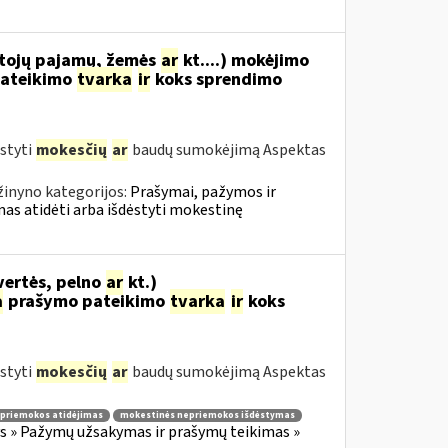
tojų pajamų, žemės
ar
kt....) mokėjimo
ateikimo
tvarka
ir
koks sprendimo
styti
mokesčių
ar
baudų sumokėjimą Aspektas
žinyno kategorijos:
Prašymai, pažymos ir
s atidėti arba išdėstyti mokestinę
vertės, pelno
ar
kt.)
a
prašymo pateikimo
tvarka
ir
koks
styti
mokesčių
ar
baudų sumokėjimą Aspektas
priemokos atidėjimas
mokestinės nepriemokos išdėstymas
 » Pažymų užsakymas ir prašymų teikimas »