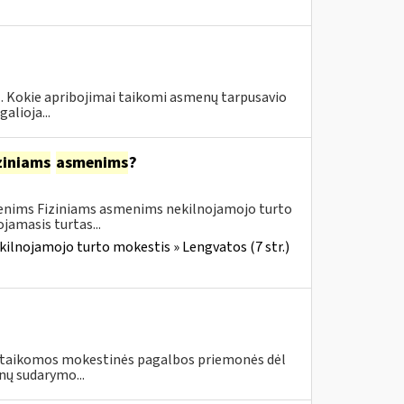
 1. Kokie apribojimai taikomi asmenų tarpusavio
alioja...
ziniams
asmenims
?
menims Fiziniams asmenims nekilnojamojo turto
amasis turtas...
kilnojamojo turto mokestis » Lengvatos (7 str.)
vo taikomos mokestinės pagalbos priemonės dėl
nų sudarymo...