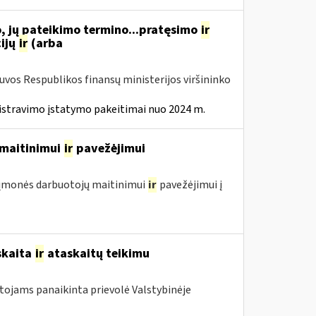
, jų pateikimo termino...pratęsimo
ir
ijų
ir
(arba
tuvos Respublikos finansų ministerijos viršininko
istravimo įstatymo pakeitimai nuo 2024 m.
ų maitinimui
ir
pavežėjimui
ol įmonės darbuotojų maitinimui
ir
pavežėjimui į
skaita
ir
ataskaitų teikimu
otojams panaikinta prievolė Valstybinėje