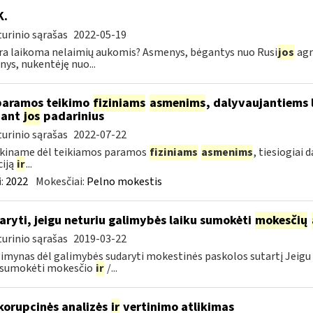
K.
urinio sąrašas
2022-05-19
ra laikoma nelaimių aukomis? Asmenys, bėgantys nuo Rusi
jos
agr
ys, nukentėję nuo...
paramos teikimo
fiziniams
asmenims
, dalyvaujantiems 
nant
jos
padarinius
urinio sąrašas
2022-07-22
škiname dėl teikiamos paramos
fiziniams
asmenims
, tiesiogiai
ciją
ir
...
:
2022
Mokesčiai:
Pelno mokestis
aryti, jeigu neturiu galimybės laiku sumokėti
mokesčių
urinio sąrašas
2019-03-22
imynas dėl galimybės sudaryti mokestinės paskolos sutartį Jeigu 
u sumokėti mokesčio
ir
/...
korupcinės analizės
ir
vertinimo atlikimas