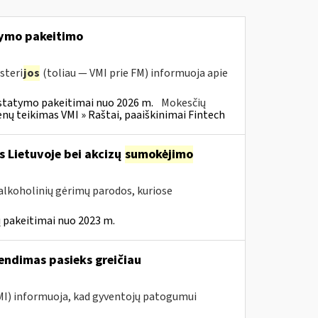
ymo pakeitimo
steri
jos
(toliau — VMI prie FM) informuoja apie
statymo pakeitimai nuo 2026 m.
Mokesčių
 teikimas VMI » Raštai, paaiškinimai Fintech
s Lietuvoje bei akcizų
sumokėjimo
alkoholinių gėrimų parodos, kuriose
 pakeitimai nuo 2023 m.
endimas pasieks greičiau
VMI) informuoja, kad gyventojų patogumui