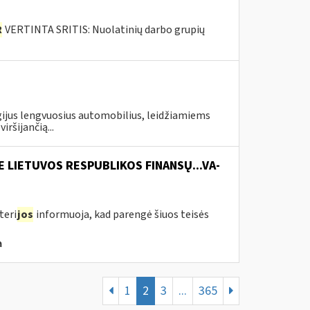
R
VERTINTA SRITIS: Nuolatinių darbo grupių
gijus lengvuosius automobilius, leidžiamiems
ršijančią...
E LIETUVOS RESPUBLIKOS FINANSŲ...VA-
teri
jos
informuoja, kad parengė šiuos teisės
a
1
2
3
...
365