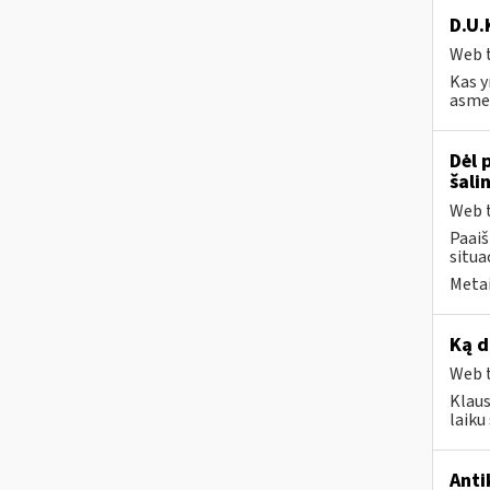
D.U.
Web t
Kas y
asmen
Dėl 
šali
Web t
Paai
situa
Metai
Ką d
Web t
Klaus
laik
Anti