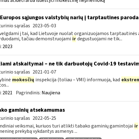
mas atidėti arba išdėstyti mokestinę nepriemoką
 Europos sąjungos valstybių narių į tarptautines paroda
urinio sąrašas
2023-05-03
velgdami į tai, kad Lietuvoje nuolat organizuojamos tarptautinės 
rduodami, tačiau demonstruojami
ir
degustuojami ne tik...
:
2023
žiami atskaitymai – ne tik darbuotojų Covid-19 testavim
urinio sąrašas
2021-01-07
ybinė
mokesčių
inspekcija (toliau – VMI) informuoja, kad
ekstre
os...
:
2021
Pagrindinis:
Naujiena
ako gaminių atsekamumas
urinio sąrašas
2022-05-25
ndiniai veiksmai, kuriuos turi atlikti tabako gaminių gamintojai
ir
ninę prekybą vykdantys asmenys ...