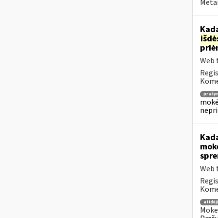
Metai
Kada
išd
priė
Web t
Regis
Komen
prašy
mokėj
nepr
Kada
mokė
spre
Web t
Regis
Komen
atidė
Mokes