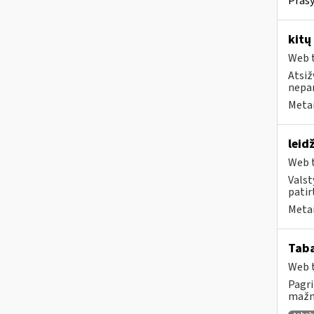
Prašy
kitų
Web t
Atsiž
nepa
Metai
leid
Web t
Valst
patirt
Metai
Tab
Web t
Pagri
mažme