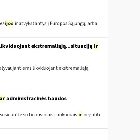
esi
jos
ir atvykstantys į Europos Sąjungą, arba
likviduojant ekstremaliąją...situaciją
ir
 dalyvaujantiems likviduojant ekstremaliąją
ar
administracinės baudos
susidūrėte su finansiniais sunkumais
ir
negalite