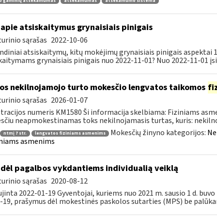
o gaminių atsekamumas
atsekamumas
atsekamumo sistema
apie atsiskaitymus grynaisiais pinigais
urinio sąrašas
2022-10-06
ndiniai atsiskaitymų, kitų mokėjimų grynaisiais pinigais aspektai
kaitymams grynaisiais pinigais nuo 2022-11-01? Nuo 2022-11-01 įsig
os nekilnojamojo turto mokesčio lengvatos taikomos
fi
urinio sąrašas
2026-01-07
tracijos numeris KM1580 Ši informacija skelbiama: Fiziniams as
čiu neapmokestinamas toks nekilnojamasis turtas, kuris: nekilnoj
Mokesčių žinyno kategorijos:
Ne
ntmį 7 str.
lengvatos fiziniams asmenims
iniams asmenims
dėl pagalbos vykdantiems individualią veiklą
urinio sąrašas
2020-08-12
jinta 2022-01-19 Gyventojai, kuriems nuo 2021 m. sausio 1 d. bu
-19, prašymus dėl mokestinės paskolos sutarties (MPS) be palūka