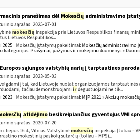
rmacinis pranešimas dėl
Mokesčių
administravimo įstat
urinio sąrašas
2025-07-01
ybinė
mokesčių
inspekcija prie Lietuvos Respublikos finansų mini
tus Lietuvos Respublikos...
:
2025
Mokesčių įstatymų pakeitimai:
Mokesčių administravimo į
o kategorijos:
Prašymai, pažymos ir mokėjimo duomenys » Duomenų
 Europos sąjungos valstybių narių į tarptautines paroda
urinio sąrašas
2023-05-03
velgdami į tai, kad Lietuvoje nuolat organizuojamos tarptautinės 
rduodami, tačiau demonstruojami
ir
degustuojami ne tik...
:
2023
Mokesčių įstatymų pakeitimai:
MĮP 2021 » Akcizų mokesčių
mokesčių
atidėjimo
besikreipiančius gyventojus VMI spr
urinio sąrašas
2020-07-20
m. liepos 16 d., Vilnius. Valstybinė
mokesčių
inspekcija (toliau – 
rastino mokestinių paskolų sutarčių (toliau – MPS)...