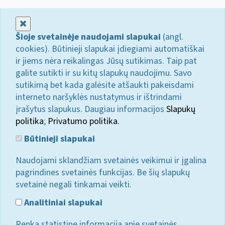
Uždaryti
Šioje svetainėje naudojami slapukai
(angl.
cookies). Būtinieji slapukai įdiegiami automatiškai
ir jiems nėra reikalingas Jūsų sutikimas. Taip pat
galite sutikti ir su kitų slapukų naudojimu. Savo
sutikimą bet kada galėsite atšaukti pakeisdami
interneto naršyklės nustatymus ir ištrindami
įrašytus slapukus. Daugiau informacijos
Slapukų
politika
;
Privatumo politika.
Būtinieji slapukai
Naudojami sklandžiam svetainės veikimui ir įgalina
pagrindines svetainės funkcijas. Be šių slapukų
svetainė negali tinkamai veikti.
Analitiniai slapukai
Renka statistinę informaciją apie svetainės