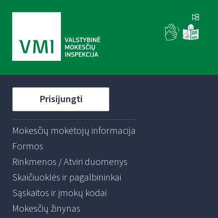
Prisijungti
Mokesčių mokėtojų informacija
Formos
Rinkmenos / Atviri duomenys
Skaičiuoklės ir pagalbininkai
Sąskaitos ir įmokų kodai
Mokesčių žinynas