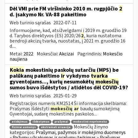
Dėl VMI prie FM viršininko 2010 m. rugpjūčio
2
d. įsakymo Nr. VA-88 pakeitimo
Web turinio sąrašas
2022-07-11
Informuojame, kad, atsižvelgdami į 2019 m. gruodžio 19
d. Tarybos direktyvos (ES) 2020/26
2
, kuria nustatoma
bendroji akcizų tvarka, nuostatas, į 2021 m. gruodžio 16
d....
Metai:
2022
Mokesčiai:
Akcizai
Pagrindinis:
Mokesčio
naujiena
Kokia
mokestinių paskolų sutarčių (MPS) be
palūkanų pakeitimo
ir
vykdymo
tvarka
gyventojams..., kurių nesumokėtų
mokesčių
sumos buvo išdėstytos / atidėtos dėl COVID-19?
Web turinio sąrašas
2025-01-29
Registracijos numeris KM2514 Ši informacija skelbiama:
Prašymas išdėstyti
mokesčių
ar
baudų sumokėjimą
Gyventojai, sudarę mokestinės paskolos...
atidėjimas
išdėstymas
prašymai
mokestinė nepriemoka
Mokesčių žinyno
fiziniai asmenys
ekstremali situacija
kategorijos:
Prašymai, pažymos ir mokėjimo duomenys
» Pažymų užsakymas ir prašymų teikimas » Prašymas