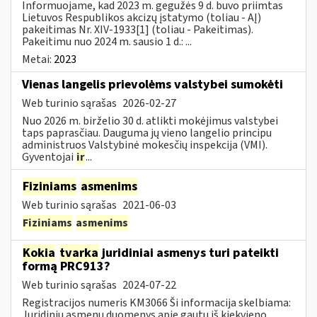
Informuojame, kad 2023 m. gegužės 9 d. buvo priimtas
Lietuvos Respublikos akcizų įstatymo (toliau - AĮ)
pakeitimas Nr. XIV-1933[1] (toliau - Pakeitimas).
Pakeitimu nuo 2024 m. sausio 1 d.: ...
Metai:
2023
Vienas langelis prievolėms valstybei sumokėti
Web turinio sąrašas
2026-02-27
Nuo 2026 m. birželio 30 d. atlikti mokėjimus valstybei
taps paprasčiau. Dauguma jų vieno langelio principu
administruos Valstybinė mokesčių inspekcija (VMI).
Gyventojai
ir
...
Fiziniams
asmenims
Web turinio sąrašas
2021-06-03
Fiziniams
asmenims
Kokia
tvarka
juridiniai asmenys turi pateikti
formą PRC913?
Web turinio sąrašas
2024-07-22
Registracijos numeris KM3066 Ši informacija skelbiama:
Juridinių asmenų duomenys apie gautų iš kiekvieno