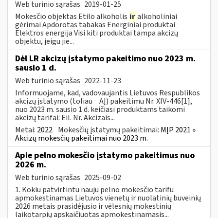
Web turinio sąrašas
2019-01-25
Mokesčio objektas Etilo alkoholis
ir
alkoholiniai
gėrimai Apdorotas tabakas Energiniai produktai
Elektros energija Visi kiti produktai tampa akcizų
objektu, jeigu jie...
Dėl LR akcizų įstatymo pakeitimo nuo 2023 m.
sausio 1 d.
Web turinio sąrašas
2022-11-23
Informuojame, kad, vadovaujantis Lietuvos Respublikos
akcizų įstatymo (toliau − AĮ) pakeitimu Nr. XIV-446[1],
nuo 2023 m. sausio 1 d. keičiasi produktams taikomi
akcizų tarifai: Eil. Nr. Akcizais...
Metai:
2022
Mokesčių įstatymų pakeitimai:
MĮP 2021 »
Akcizų mokesčių pakeitimai nuo 2023 m.
Apie pelno mokesčio įstatymo pakeitimus nuo
2026 m.
Web turinio sąrašas
2025-09-02
1. Kokiu patvirtintu nauju pelno mokesčio tarifu
apmokestinamas Lietuvos vienetų ir nuolatinių buveinių
2026 metais prasidėjusio ir vėlesnių mokestinių
laikotarpių apskaičiuotas apmokestinamasis...