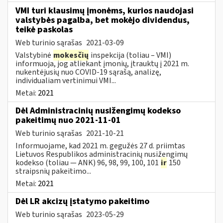
VMI turi klausimų įmonėms, kurios naudojasi
valstybės pagalba, bet mokėjo dividendus,
teikė paskolas
Web turinio sąrašas
2021-03-09
Valstybinė
mokesčių
inspekcija (toliau – VMI)
informuoja, jog atliekant įmonių, įtrauktų į 2021 m.
nukentėjusių nuo COVID-19 sąrašą, analizę,
individualiam vertinimui VMI...
Metai:
2021
Dėl Administracinių nusižengimų kodekso
pakeitimų nuo 2021-11-01
Web turinio sąrašas
2021-10-21
Informuojame, kad 2021 m. gegužės 27 d. priimtas
Lietuvos Respublikos administracinių nusižengimų
kodekso (toliau — ANK) 96, 98, 99, 100, 101
ir
150
straipsnių pakeitimo...
Metai:
2021
Dėl LR akcizų įstatymo pakeitimo
Web turinio sąrašas
2023-05-29