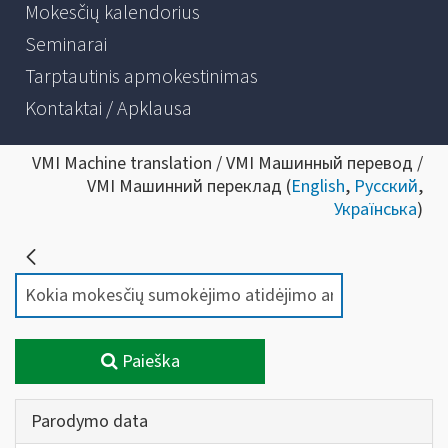
Mokesčių kalendorius
Seminarai
Tarptautinis apmokestinimas
Kontaktai / Apklausa
VMI Machine translation / VMI Машинный перевод /
VMI Машинний переклад (
English
,
Русский
,
Українська
)
Paieška
Parodymo data