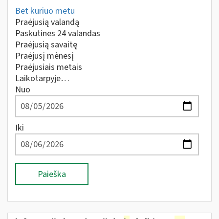
Bet kuriuo metu
Praėjusią valandą
Paskutines 24 valandas
Praėjusią savaitę
Praėjusį mėnesį
Praėjusiais metais
Laikotarpyje…
Nuo
Iki
Paieška