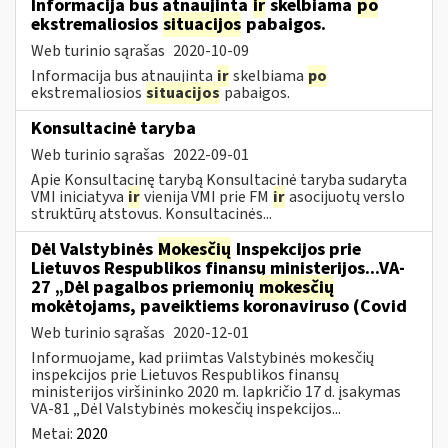
Informacija bus atnaujinta
ir
skelbiama
po
ekstremaliosios
situacijos
pabaigos.
Web turinio sąrašas
2020-10-09
Informacija bus atnaujinta
ir
skelbiama
po
ekstremaliosios
situacijos
pabaigos.
Konsultacinė taryba
Web turinio sąrašas
2022-09-01
Apie Konsultacinę tarybą Konsultacinė taryba sudaryta
VMI iniciatyva
ir
vienija VMI prie FM
ir
asocijuotų verslo
struktūrų atstovus. Konsultacinės...
Dėl Valstybinės
Mokesčių
Inspekcijos prie
Lietuvos Respublikos finansų ministerijos...VA-
27 „Dėl pagalbos priemonių
mokesčių
mokėtojams, paveiktiems koronaviruso (Covid
Web turinio sąrašas
2020-12-01
Informuojame, kad priimtas Valstybinės mokesčių
inspekcijos prie Lietuvos Respublikos finansų
ministerijos viršininko 2020 m. lapkričio 17 d. įsakymas
VA-81 „Dėl Valstybinės mokesčių inspekcijos...
Metai:
2020