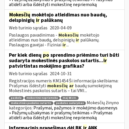
atidėti arba išdėstyti mokestinę nepriemoką
Mokesčių
mokėtojo atleidimas nuo baudų,
delspinigių
ir
palūkanų
Web turinio sąrašas
2020-04-09
Paslaugos pavadinimas -
Mokesčių
mokėtojo
atleidimas nuo baudų, delspinigių
ir
palūkanų.
Paslaugos gavėjai - Fiziniai
ir
...
Per kiek dienų
po
sprendimo priėmimo turi būti
sudaryta mokestinės paskolos sutartis...
ir
patvirtintas mokėjimo grafikas?
Web turinio sąrašas
2024-10-31
Registracijos numeris KM1454 Ši informacija skelbiama:
Prašymas išdėstyti
mokesčių
ar
baudų sumokėjimą
Mokestinės paskolos sutartis – tai VMI...
paskola
mokestinė nepriemoka
maį 88 str.
Mokesčių žinyno
mokestinės paskolos sutartis
paskolos sudarymas
kategorijos:
Prašymai, pažymos ir mokėjimo duomenys
» Pažymų užsakymas ir prašymų teikimas » Prašymas
atidėti arba išdėstyti mokestinę nepriemoką
Informacinis pranešimas dėl BK
ir
ANK