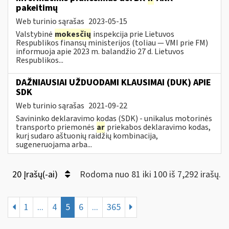
pakeitimų
Web turinio sąrašas
2023-05-15
Valstybinė
mokesčių
inspekcija prie Lietuvos
Respublikos finansų ministerijos (toliau — VMI prie FM)
informuoja apie 2023 m. balandžio 27 d. Lietuvos
Respublikos...
DAŽNIAUSIAI UŽDUODAMI KLAUSIMAI (DUK) APIE
SDK
Web turinio sąrašas
2021-09-22
Savininko deklaravimo kodas (SDK) - unikalus motorinės
transporto priemonės
ar
priekabos deklaravimo kodas,
kurį sudaro aštuonių raidžių kombinacija,
sugeneruojama arba...
20 Įrašų(-ai)
Rodoma nuo 81 iki 100 iš 7,292 irašų.
1
...
4
5
6
...
365