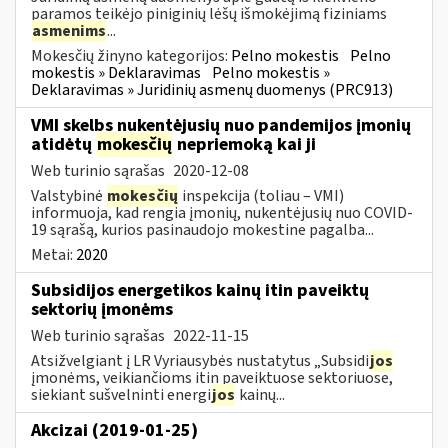
paramos teikėjo piniginių lėšų išmokėjimą fiziniams
asmenims
...
Mokesčių žinyno kategorijos:
Pelno mokestis
Pelno
mokestis » Deklaravimas
Pelno mokestis »
Deklaravimas » Juridinių asmenų duomenys (PRC913)
VMI skelbs nukentėjusių nuo pandemijos įmonių
atidėtų
mokesčių
nepriemoką kai ji
Web turinio sąrašas
2020-12-08
Valstybinė
mokesčių
inspekcija (toliau – VMI)
informuoja, kad rengia įmonių, nukentėjusių nuo COVID-
19 sąrašą, kurios pasinaudojo mokestine pagalba...
Metai:
2020
Subsidijos energetikos kainų itin paveiktų
sektorių įmonėms
Web turinio sąrašas
2022-11-15
Atsižvelgiant į LR Vyriausybės nustatytus „Subsidi
jos
įmonėms, veikiančioms itin paveiktuose sektoriuose,
siekiant sušvelninti energi
jos
kainų...
Akcizai (2019-01-25)