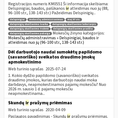
Registracijos numeris KM0551 Ši informacija skelbiama:
Delspinigiai, baudos, palūkanos
ir
atleidimas nuo jų (88,
96-100 str., 138-143 str.) Pažeidimas Delspinigių...
delspinigiai
mokesčių administravimas
maį 97 str.
delspinigių skaičiavimo tvarka
delspinigių skaičiavimo laikotarpis
delspinigių skaičiavimo trukmė
delspinigių skaičiavimo pradžia
Mokesčių žinyno kategorijos:
delspinigių skaičiavimo pabaiga
Mokesčių administravimas » Delspinigiai, baudos ir
atleidimas nuo jų (96-100 str., 138-143 str.)
Dėl darbuotojo naudai sumokėtų papildomo
(savanoriško) sveikatos draudimo įmokų
apmokestinimo
Web turinio sąrašas
2025-07-24
1. Kokio dydžio papildomo (savanoriško) sveikatos
draudimo įmokos, kurias darbuotojo naudai moka
darbdavys, neapmokestinamos pajamų mokesčiu? Nuo
2026 m. sausio 1 d. pajamų mokesčiu
neapmokestinama...
Skundų
ir
prašymų priėmimas
Web turinio sąrašas
2020-04-09
Paslaugos pavadinimas - Skundų
ir
prašymų priėmimas.