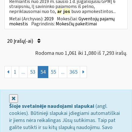
Remiantis nuo 2019 m. sausio 1 d. įsigaliojusiu GPMĮ 6
straipsniu, IĮ savininko pajamoms iš pelno,
nepriklausomai nuo to,
ar
jos
buvo apmokestintos...
Metai (Archyvas):
2019
Mokesčiai:
Gyventojų pajamų
mokestis
Pagrindinis:
Mokesčių pakeitimai
20 Įrašų(-ai)
Rodoma nuo 1,061 iki 1,080 iš 7,293 irašų.
1
...
53
54
55
...
365
Uždaryti
Šioje svetainėje naudojami slapukai
(angl.
cookies). Būtinieji slapukai įdiegiami automatiškai
ir jiems nėra reikalingas Jūsų sutikimas. Taip pat
galite sutikti ir su kitų slapukų naudojimu. Savo