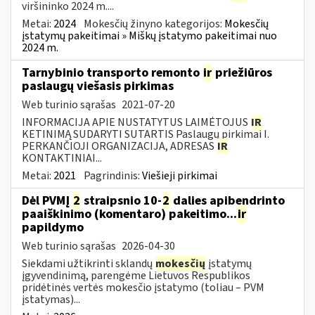
viršininko 2024 m....
Metai:
2024
Mokesčių žinyno kategorijos:
Mokesčių
įstatymų pakeitimai » Miškų įstatymo pakeitimai nuo
2024 m.
Tarnybinio transporto remonto
ir
priežiūros
paslaugų viešasis pirkimas
Web turinio sąrašas
2021-07-20
INFORMACIJA APIE NUSTATYTUS LAIMĖTOJUS
IR
KETINIMĄ SUDARYTI SUTARTIS Paslaugų pirkimai I.
PERKANČIOJI ORGANIZACIJA, ADRESAS
IR
KONTAKTINIAI...
Metai:
2021
Pagrindinis:
Viešieji pirkimai
Dėl PVMĮ
2
straipsnio 10-
2
dalies apibendrinto
paaiškinimo (komentaro) pakeitimo...
ir
papildymo
Web turinio sąrašas
2026-04-30
Siekdami užtikrinti sklandų
mokesčių
įstatymų
įgyvendinimą, parengėme Lietuvos Respublikos
pridėtinės vertės mokesčio įstatymo (toliau – PVM
įstatymas)...