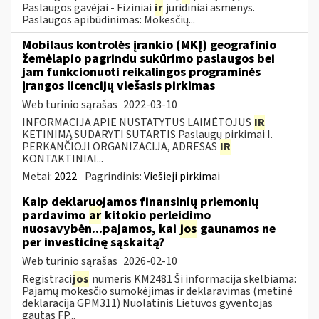
Paslaugos gavėjai - Fiziniai
ir
juridiniai asmenys.
Paslaugos apibūdinimas: Mokesčių...
Mobilaus kontrolės įrankio (MKĮ) geografinio
žemėlapio pagrindu sukūrimo paslaugos bei
jam funkcionuoti reikalingos programinės
įrangos licencijų viešasis pirkimas
Web turinio sąrašas
2022-03-10
INFORMACIJA APIE NUSTATYTUS LAIMĖTOJUS
IR
KETINIMĄ SUDARYTI SUTARTIS Paslaugų pirkimai I.
PERKANČIOJI ORGANIZACIJA, ADRESAS
IR
KONTAKTINIAI...
Metai:
2022
Pagrindinis:
Viešieji pirkimai
Kaip deklaruojamos finansinių priemonių
pardavimo
ar
kitokio perleidimo
nuosavybėn...pajamos, kai
jos
gaunamos ne
per investicinę sąskaitą?
Web turinio sąrašas
2026-02-10
Registraci
jos
numeris KM2481 Ši informacija skelbiama:
Pajamų mokesčio sumokėjimas ir deklaravimas (metinė
deklaracija GPM311) Nuolatinis Lietuvos gyventojas
gautas FP...