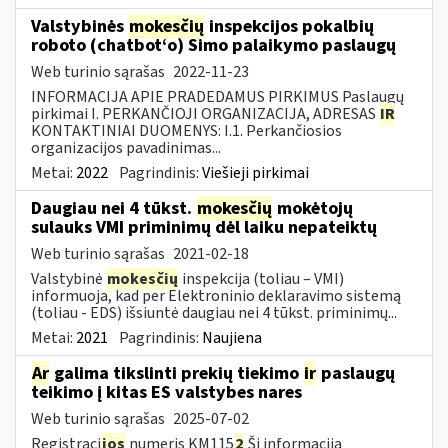
Valstybinės
mokesčių
inspekcijos pokalbių
roboto (chatbot‘o) Simo palaikymo paslaugų
Web turinio sąrašas
2022-11-23
INFORMACIJA APIE PRADEDAMUS PIRKIMUS Paslaugų
pirkimai I. PERKANČIOJI ORGANIZACIJA, ADRESAS
IR
KONTAKTINIAI DUOMENYS: I.1. Perkančiosios
organizacijos pavadinimas...
Metai:
2022
Pagrindinis:
Viešieji pirkimai
Daugiau nei 4 tūkst.
mokesčių
mokėtojų
sulauks VMI priminimų dėl laiku nepateiktų
Web turinio sąrašas
2021-02-18
Valstybinė
mokesčių
inspekcija (toliau – VMI)
informuoja, kad per Elektroninio deklaravimo sistemą
(toliau - EDS) išsiuntė daugiau nei 4 tūkst. priminimų...
Metai:
2021
Pagrindinis:
Naujiena
Ar
galima tikslinti prekių tiekimo
ir
paslaugų
teikimo į kitas ES valstybes nares
Web turinio sąrašas
2025-07-02
Registraci
jos
numeris KM115
2
Ši informacija