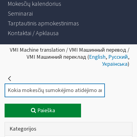
Mokesčių kalendorius
Seminarai
Tarptautinis apmokestinimas
Kontaktai / Apklausa
VMI Machine translation / VMI Машинный перевод /
VMI Машинний переклад (
English
,
Русский
,
Українська
)
Paieška
Kategorijos