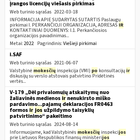
įrangos licencijų viešasis pirkimas
Web turinio sąrašas
2022-03-18
INFORMACIJA APIE SUDARYTAS SUTARTIS Paslaugų
pirkimai I. PERKANČIOJI ORGANIZACIJA, ADRESAS
IR
KONTAKTINIAI DUOMENYS: I.1. Perkančiosios
organizacijos pavadinimas...
Metai:
2022
Pagrindinis:
Viešieji pirkimai
i.SAF
Web turinio sąrašas
2021-06-07
Valstybinė
mokesčių
inspekcija (VMI)
po
konsultacijų
ir
diskusijų su verslo atstovais patvirtino Pridėtinės
vertės...
V-179 „Dėl privalomųjų atskaitymų nuo
žaliavinės medienos
ir
nenukirsto miško
pardavimo...pajamų deklaracijos FR0463
formos
ir
jos
užpildymo taisyklių
patvirtinimo“ pakeitimo
Web turinio sąrašas
2024-08-14
Informuojame, kad Valstybinės
mokesčių
inspekci
jos
prie Lietuvos Respublikos finansų ministeri
jos