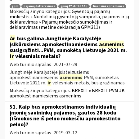
gpm
pajamų deklaravimas
gpmį 17 str 1 d 30 p
finansinės priemonės
Mokesčių žinyno kategorijos:
Gyventojų pajamų
mokestis » Nuolatinių gyventojų samprata, pajamos ir jų
deklaravimas » Pajamų mokesčio sumokėjimas ir
deklaravimas (metinė deklaracija GPM311)
Ar
bus galima Jungtinėje Karalystėje
įsikūrusiems apmokestinamiesiems
asmenims
susigrąžinti...PVM, sumokėtą Lietuvoje 2021 m.
ir
vėlesniais metais?
Web turinio sąrašas
2021-07-29
Jungtinėje Karalystėje įsisteigusiems
apmokestinamiesiems
asmenims
PVM, sumokėtas
Lietuvoje 2021 m.
ir
vėlesniais metais, bus grąžinamas.
Mokesčių žinyno kategorijos:
BREXIT » BREXIT PVM JK
apmokestinamiesiems asmenims
51. Kaip bus apmokestinamos individualių
įmonių savininkų pajamos, gautos 28 kodu
(išmokos ne iš pelno mokesčiu apmokestinto
pelno)?
Web turinio sąrašas
2019-03-12