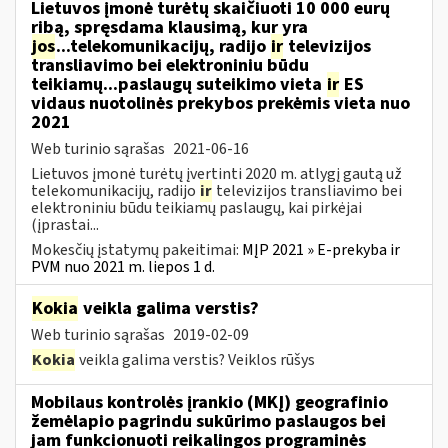
Lietuvos įmonė turėtų skaičiuoti 10 000 eurų
ribą, spręsdama klausimą, kur yra
jos
...telekomunikacijų, radijo
ir
televizijos
transliavimo bei elektroniniu būdu
teikiamų...paslaugų suteikimo vieta
ir
ES
vidaus nuotolinės prekybos prekėmis vieta nuo
2021
Web turinio sąrašas
2021-06-16
Lietuvos įmonė turėtų įvertinti 2020 m. atlygį gautą už
telekomunikacijų, radijo
ir
televizijos transliavimo bei
elektroniniu būdu teikiamų paslaugų, kai pirkėjai
(įprastai...
Mokesčių įstatymų pakeitimai:
MĮP 2021 » E-prekyba ir
PVM nuo 2021 m. liepos 1 d.
Kokia
veikla galima verstis?
Web turinio sąrašas
2019-02-09
Kokia
veikla galima verstis? Veiklos rūšys
Mobilaus kontrolės įrankio (MKĮ) geografinio
žemėlapio pagrindu sukūrimo paslaugos bei
jam funkcionuoti reikalingos programinės