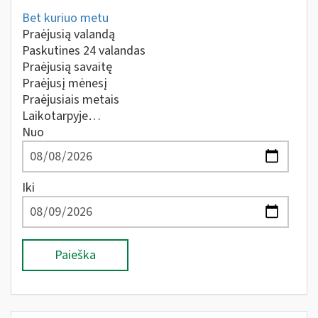
Bet kuriuo metu
Praėjusią valandą
Paskutines 24 valandas
Praėjusią savaitę
Praėjusį mėnesį
Praėjusiais metais
Laikotarpyje…
Nuo
Iki
Paieška