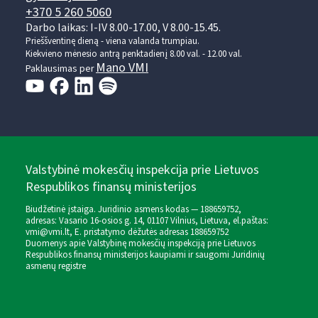
+370 5 260 5060
Darbo laikas: I-IV 8.00-17.00, V 8.00-15.45.
Prieššventinę dieną - viena valanda trumpiau.
Kiekvieno mėnesio antrą penktadienį 8.00 val. - 12.00 val.
Mano VMI
Paklausimas per
Valstybinė mokesčių inspekcija prie Lietuvos
Respublikos finansų ministerijos
Biudžetinė įstaiga. Juridinio asmens kodas — 188659752,
adresas: Vasario 16-osios g. 14, 01107 Vilnius, Lietuva, el.paštas:
vmi@vmi.lt
, E. pristatymo dėžutės adresas 188659752
Duomenys apie Valstybinę mokesčių inspekciją prie Lietuvos
Respublikos finansų ministerijos kaupiami ir saugomi Juridinių
asmenų registre