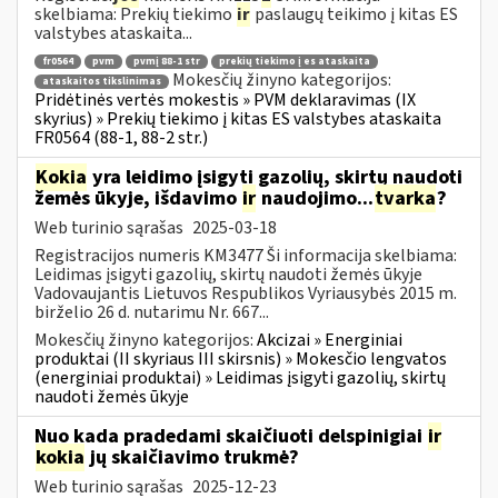
skelbiama: Prekių tiekimo
ir
paslaugų teikimo į kitas ES
valstybes ataskaita...
fr0564
pvm
pvmį 88-1 str
prekių tiekimo į es ataskaita
Mokesčių žinyno kategorijos:
ataskaitos tikslinimas
Pridėtinės vertės mokestis » PVM deklaravimas (IX
skyrius) » Prekių tiekimo į kitas ES valstybes ataskaita
FR0564 (88-1, 88-2 str.)
Kokia
yra leidimo įsigyti gazolių, skirtų naudoti
žemės ūkyje, išdavimo
ir
naudojimo...
tvarka
?
Web turinio sąrašas
2025-03-18
Registracijos numeris KM3477 Ši informacija skelbiama:
Leidimas įsigyti gazolių, skirtų naudoti žemės ūkyje
Vadovaujantis Lietuvos Respublikos Vyriausybės 2015 m.
birželio 26 d. nutarimu Nr. 667...
Mokesčių žinyno kategorijos:
Akcizai » Energiniai
produktai (II skyriaus III skirsnis) » Mokesčio lengvatos
(energiniai produktai) » Leidimas įsigyti gazolių, skirtų
naudoti žemės ūkyje
Nuo kada pradedami skaičiuoti delspinigiai
ir
kokia
jų skaičiavimo trukmė?
Web turinio sąrašas
2025-12-23