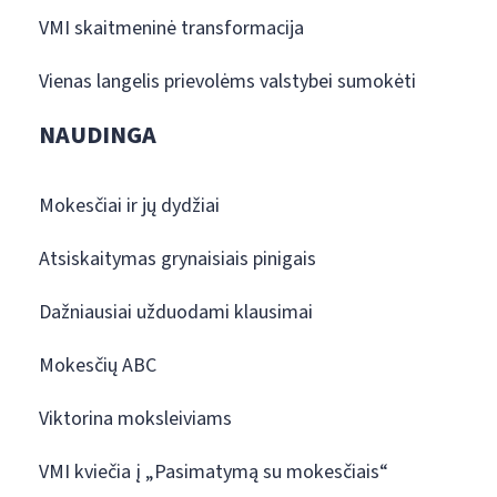
VMI skaitmeninė transformacija
Vienas langelis prievolėms valstybei sumokėti
NAUDINGA
Mokesčiai ir jų dydžiai
Atsiskaitymas grynaisiais pinigais
Dažniausiai užduodami klausimai
Mokesčių ABC
Viktorina moksleiviams
VMI kviečia į „Pasimatymą su mokesčiais“