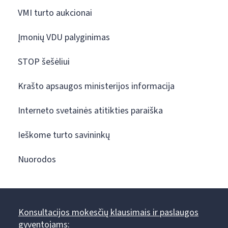
VMI turto aukcionai
Įmonių VDU palyginimas
STOP šešėliui
Krašto apsaugos ministerijos informacija
Interneto svetainės atitikties paraiška
Ieškome turto savininkų
Nuorodos
Konsultacijos mokesčių klausimais ir paslaugos
gyventojams: