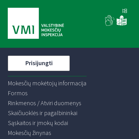
Prisijungti
Mokesčių mokėtojų informacija
Formos
Rinkmenos / Atviri duomenys
Skaičiuoklės ir pagalbininkai
Sąskaitos ir įmokų kodai
Mokesčių žinynas