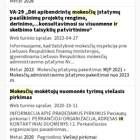
Metai:
2026
VA-29 „Dėl apibendrintų
mokesčių
įstatymų
paaiškinimų projektų rengimo,
derinimo,...konsultavimosi su visuomene
ir
skelbimo taisyklių patvirtinimo“
Web turinio sąrašas
2023-04-27
Informuojame, kad Valstybinė mokesčių inspekcija prie
Lietuvos Respublikos finansų ministerijos,
įgyvendinama Lietuvos Respublikos mokesčių
administravimo įstatymo Nr....
Metai:
2023
Mokesčių įstatymų pakeitimai:
MĮP 2021 »
Mokesčių administravimo įstatymo pakeitimai nuo 2023
m.
Mokesčių
mokėtojų nuomonės tyrimų viešasis
pirkimas
Web turinio sąrašas
2020-10-11
INFORMACIJA APIE PRADEDAMUS PIRKIMUS Paslaugų
pirkimai I. PERKANČIOJI ORGANIZACIJA, ADRESAS
IR
KONTAKTINIAI DUOMENYS: I.1. Perkančiosios
organizacijos pavadinimas...
Metai:
2020
Pagrindinis:
Viešieji pirkimai