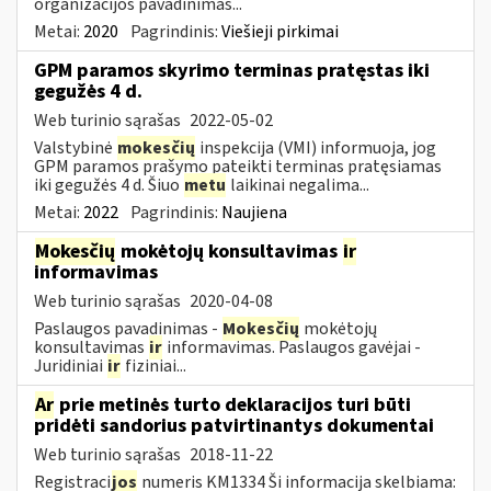
organizacijos pavadinimas...
Metai:
2020
Pagrindinis:
Viešieji pirkimai
GPM paramos skyrimo terminas pratęstas iki
gegužės 4 d.
Web turinio sąrašas
2022-05-02
Valstybinė
mokesčių
inspekcija (VMI) informuoja, jog
GPM paramos prašymo pateikti terminas pratęsiamas
iki gegužės 4 d. Šiuo
metu
laikinai negalima...
Metai:
2022
Pagrindinis:
Naujiena
Mokesčių
mokėtojų konsultavimas
ir
informavimas
Web turinio sąrašas
2020-04-08
Paslaugos pavadinimas -
Mokesčių
mokėtojų
konsultavimas
ir
informavimas. Paslaugos gavėjai -
Juridiniai
ir
fiziniai...
Ar
prie metinės turto deklaracijos turi būti
pridėti sandorius patvirtinantys dokumentai
Web turinio sąrašas
2018-11-22
Registraci
jos
numeris KM1334 Ši informacija skelbiama: