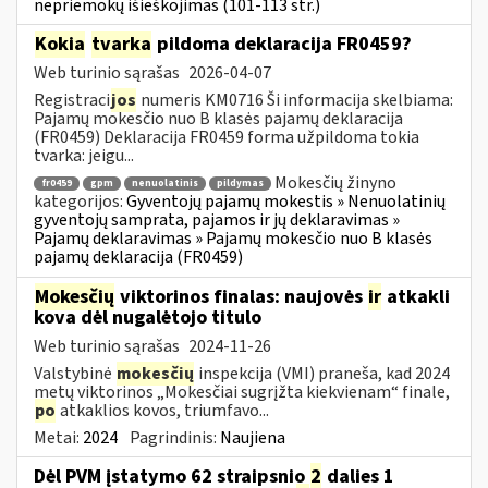
nepriemokų išieškojimas (101-113 str.)
Kokia
tvarka
pildoma deklaracija FR0459?
Web turinio sąrašas
2026-04-07
Registraci
jos
numeris KM0716 Ši informacija skelbiama:
Pajamų mokesčio nuo B klasės pajamų deklaracija
(FR0459) Deklaracija FR0459 forma užpildoma tokia
tvarka: jeigu...
Mokesčių žinyno
fr0459
gpm
nenuolatinis
pildymas
kategorijos:
Gyventojų pajamų mokestis » Nenuolatinių
gyventojų samprata, pajamos ir jų deklaravimas »
Pajamų deklaravimas » Pajamų mokesčio nuo B klasės
pajamų deklaracija (FR0459)
Mokesčių
viktorinos finalas: naujovės
ir
atkakli
kova dėl nugalėtojo titulo
Web turinio sąrašas
2024-11-26
Valstybinė
mokesčių
inspekcija (VMI) praneša, kad 2024
metų viktorinos „Mokesčiai sugrįžta kiekvienam“ finale,
po
atkaklios kovos, triumfavo...
Metai:
2024
Pagrindinis:
Naujiena
Dėl PVM įstatymo 62 straipsnio
2
dalies 1