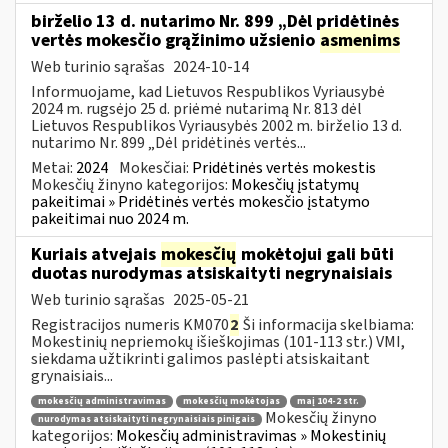
birželio 13 d. nutarimo Nr. 899 „Dėl pridėtinės
vertės mokesčio grąžinimo užsienio
asmenims
Web turinio sąrašas
2024-10-14
Informuojame, kad Lietuvos Respublikos Vyriausybė
2024 m. rugsėjo 25 d. priėmė nutarimą Nr. 813 dėl
Lietuvos Respublikos Vyriausybės 2002 m. birželio 13 d.
nutarimo Nr. 899 „Dėl pridėtinės vertės...
Metai:
2024
Mokesčiai:
Pridėtinės vertės mokestis
Mokesčių žinyno kategorijos:
Mokesčių įstatymų
pakeitimai » Pridėtinės vertės mokesčio įstatymo
pakeitimai nuo 2024 m.
Kuriais atvejais
mokesčių
mokėtojui gali būti
duotas nurodymas atsiskaityti negrynaisiais
Web turinio sąrašas
2025-05-21
Registracijos numeris KM070
2
Ši informacija skelbiama:
Mokestinių nepriemokų išieškojimas (101-113 str.) VMI,
siekdama užtikrinti galimos paslėpti atsiskaitant
grynaisiais...
mokesčių administravimas
mokesčių mokėtojas
maį 104-2 str.
Mokesčių žinyno
nurodymas atsiskaityti negrynaisiais pinigais
kategorijos:
Mokesčių administravimas » Mokestinių