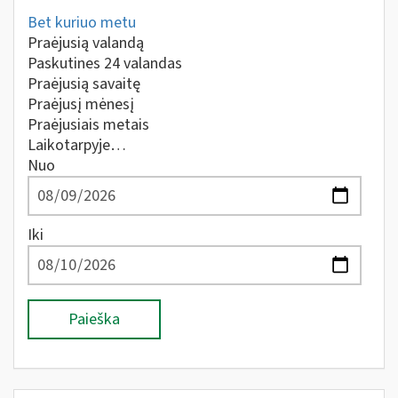
Bet kuriuo metu
Praėjusią valandą
Paskutines 24 valandas
Praėjusią savaitę
Praėjusį mėnesį
Praėjusiais metais
Laikotarpyje…
Nuo
Iki
Paieška