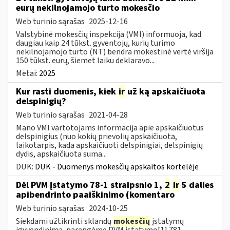
eurų nekilnojamojo turto mokesčio
Web turinio sąrašas
2025-12-16
Valstybinė mokesčių inspekcija (VMI) informuoja, kad
daugiau kaip 24 tūkst. gyventojų, kurių turimo
nekilnojamojo turto (NT) bendra mokestinė vertė viršija
150 tūkst. eurų, šiemet laiku deklaravo...
Metai:
2025
Kur rasti duomenis, kiek
ir
už ką apskaičiuota
delspinigių?
Web turinio sąrašas
2021-04-28
Mano VMI vartotojams informacija apie apskaičiuotus
delspinigius (nuo kokių prievolių apskaičiuota,
laikotarpis, kada apskaičiuoti delspinigiai, delspinigių
dydis, apskaičiuota suma...
DUK:
DUK - Duomenys mokesčių apskaitos kortelėje
Dėl PVM įstatymo 78-1 straipsnio 1,
2
ir
5 dalies
apibendrinto paaiškinimo (komentaro
Web turinio sąrašas
2024-10-25
Siekdami užtikrinti sklandų
mokesčių
įstatymų
įgyvendinimą, parengėme PVM įstatymo[1] 781