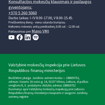
Konsultacijos mokesčių klausimais ir paslaugos
gyventojams:
+370 5 260 5060
Darbo laikas: I-IV 8.00-17.00, V 8.00-15.45.
Prieššventinę dieną - viena valanda trumpiau.
Kiekvieno mėnesio antrą penktadienį 8.00 val. - 12.00 val.
Mano VMI
Paklausimas per
Valstybinė mokesčių inspekcija prie Lietuvos
Respublikos finansų ministerijos
Biudžetinė įstaiga. Juridinio asmens kodas — 188659752,
adresas: Vasario 16-osios g. 14, 01107 Vilnius, Lietuva, el.paštas:
vmi@vmi.lt
, E. pristatymo dėžutės adresas 188659752
Duomenys apie Valstybinę mokesčių inspekciją prie Lietuvos
Respublikos finansų ministerijos kaupiami ir saugomi Juridinių
asmenų registre