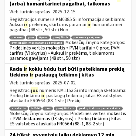
(arba) humanitarinei pagalbai, taikomas
Web turinio sąrašas
2025-12-15
Registracijos numeris KM0385 Ši informacija skelbiama:
Auksui
ir
prekėms, skirtoms paramai
ir
humanitarinei
pagalbai (48 str., 50 str.) Nuo...
parama
pvm
0 proc
pvmį 50 str
paramos gavėjams
Mokesčių žinyno kategorijos:
pvm grąžinimas paramos gavėjams
Pridėtinės vertės mokestis » PVM tarifai » 0 proc. PVM
tarifas (VI skyrius) » Auksui ir prekėms, tiekiamoms
paramos gavėjams (48 str., 50 str.)
Kada
ir
kokiu būdu turi būti pateikiama prekių
tiekimo
ir
paslaugų teikimo į kitas
Web turinio sąrašas
2025-07-02
Registraci
jos
numeris KM1153 Ši informacija skelbiama:
Prekių tiekimo
ir
paslaugų teikimo į kitas ES valstybes
ataskaita FR0564 (88-1 str.) Prekių...
ataskaita
fr0564
pvm
pvmį 88-1 str
prekių tiekimo į es ataskaita
Mokesčių žinyno kategorijos:
Pridėtinės vertės mokestis
» PVM deklaravimas (IX skyrius) » Prekių tiekimo į kitas
ES valstybes ataskaita FR0564 (88-1, 88-2 str.)
24 tūkst. gyventojų laiku deklaravo 12 mln.