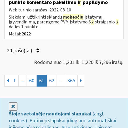
punkto komentaro pakeitimo
ir
papildymo
Web turinio sąrašas
2022-08-10
Siekdami užtikrinti sklandų
mokesčių
įstatymų
įgyvendinimą, parengėme PVM įstatymo 6
2
straipsnio
2
dalies 1 punkto...
Metai:
2022
20 Įrašų(-ai)
Rodoma nuo 1,201 iki 1,220 iš 7,296 irašų.
1
...
60
61
62
...
365
Uždaryti
Šioje svetainėje naudojami slapukai
(angl.
cookies). Būtinieji slapukai įdiegiami automatiškai
ir jiems nėra reikalingas Jūsų sutikimas. Taip pat