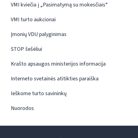
VMI kviečia į „Pasimatymą su mokesčiais“
VMI turto aukcionai
Įmonių VDU palyginimas
STOP šešėliui
Krašto apsaugos ministerijos informacija
Interneto svetainės atitikties paraiška
Ieškome turto savininkų
Nuorodos