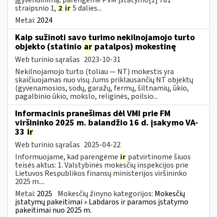
straipsnio 1,
2
ir
5 dalies...
Metai:
2024
Kaip sužinoti savo turimo nekilnojamojo turto
objekto (statinio
ar
patalpos) mokestinę
Web turinio sąrašas
2023-10-31
Nekilnojamojo turto (toliau ― NT) mokestis yra
skaičiuojamas nuo visų Jums priklausančių NT objektų
(gyvenamosios, sodų, garažų, fermų, šiltnamių, ūkio,
pagalbinio ūkio, mokslo, religinės, poilsio...
Informacinis pranešimas dėl VMI prie FM
viršininko 2025 m. balandžio 16 d. įsakymo VA-
33
ir
Web turinio sąrašas
2025-04-22
Informuojame, kad parengėme
ir
patvirtinome šiuos
teisės aktus: 1. Valstybinės mokesčių inspekcijos prie
Lietuvos Respublikos finansų ministerijos viršininko
2025 m....
Metai:
2025
Mokesčių žinyno kategorijos:
Mokesčių
įstatymų pakeitimai » Labdaros ir paramos įstatymo
pakeitimai nuo 2025 m.