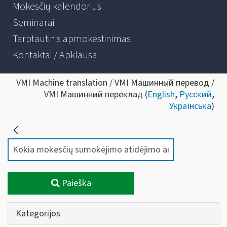
Mokesčių kalendorius
Seminarai
Tarptautinis apmokestinimas
Kontaktai / Apklausa
VMI Machine translation / VMI Машинный перевод /
VMI Машинний переклад (
English
,
Русский
,
Українська
)
Paieška
Kategorijos