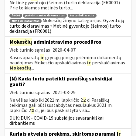
Metinė gyventojo (šeimos) turto deklaracija (FR0001)
Prie teikiamos metinės turto...
fr0001
patvirtinantys dokumentai
turto deklaracija
Mokesčių žinyno kategorijos:
Gyventojų
turto deklaravimas
turto deklaravimas » Metinė gyventojo (šeimos) turto
deklaracija (FR0001)
Mokesčių
administravimo procedūros
Web turinio sąrašas
2020-04-07
Kasos aparatų
ir
grynųjų pinigų priėmimo dokumentų
naudojimas Mokesčio apskaičiavimas
ir
perskaičiavimas
Mokesčių
...
(N) Kada turiu pateikti paraišką subsidijai
gauti?
Web turinio sąrašas
2021-03-29
Ne vėliau kaip iki 2021 m. lapkričio 2
2
d. Paraiškų
teikimas gali būti sustabdytas nesulaukus 2021 m.
lapkričio 2
2
d., jei bus paskirstyta visa...
DUK:
DUK - COVID-19 subsidijos savarankiškai
dirbantiems
Kuriais atvejais prekėms, skirtoms paramai
ir