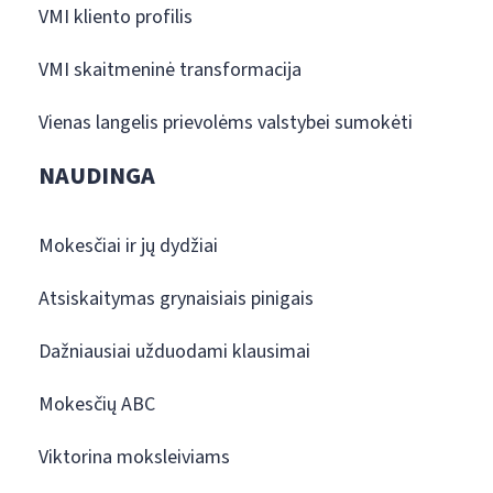
VMI kliento profilis
VMI skaitmeninė transformacija
Vienas langelis prievolėms valstybei sumokėti
NAUDINGA
Mokesčiai ir jų dydžiai
Atsiskaitymas grynaisiais pinigais
Dažniausiai užduodami klausimai
Mokesčių ABC
Viktorina moksleiviams