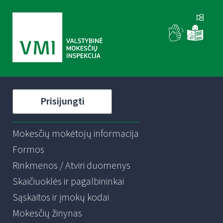
Prisijungti
Mokesčių mokėtojų informacija
Formos
Rinkmenos / Atviri duomenys
Skaičiuoklės ir pagalbininkai
Sąskaitos ir įmokų kodai
Mokesčių žinynas