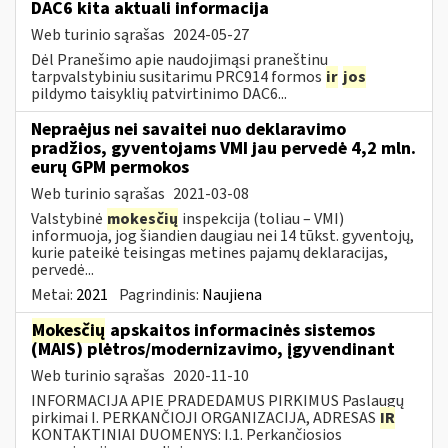
DAC6 kita aktuali informacija
Web turinio sąrašas
2024-05-27
Dėl Pranešimo apie naudojimąsi praneštinu
tarpvalstybiniu susitarimu PRC914 formos
ir
jos
pildymo taisyklių patvirtinimo DAC6...
Nepraėjus nei savaitei nuo deklaravimo
pradžios, gyventojams VMI jau pervedė 4,2 mln.
eurų GPM permokos
Web turinio sąrašas
2021-03-08
Valstybinė
mokesčių
inspekcija (toliau – VMI)
informuoja, jog šiandien daugiau nei 14 tūkst. gyventojų,
kurie pateikė teisingas metines pajamų deklaracijas,
pervedė...
Metai:
2021
Pagrindinis:
Naujiena
Mokesčių
apskaitos informacinės sistemos
(MAIS) plėtros/modernizavimo, įgyvendinant
Web turinio sąrašas
2020-11-10
INFORMACIJA APIE PRADEDAMUS PIRKIMUS Paslaugų
pirkimai I. PERKANČIOJI ORGANIZACIJA, ADRESAS
IR
KONTAKTINIAI DUOMENYS: I.1. Perkančiosios