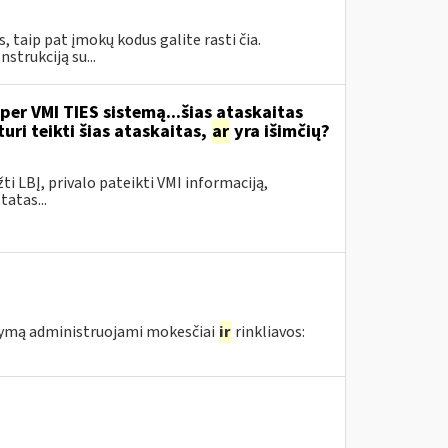
taip pat įmokų kodus galite rasti čia.
trukciją su...
per VMI TIES sistemą...šias ataskaitas
ri teikti šias ataskaitas,
ar
yra išimčių?
žti LBĮ, privalo pateikti VMI informaciją,
atas...
atymą administruojami mokesčiai
ir
rinkliavos: