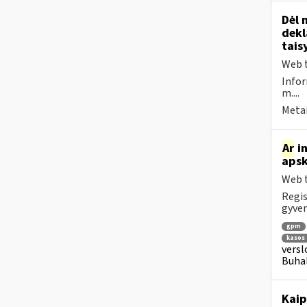
Dėl 
dekl
tais
Web t
Infor
m....
Metai
Ar
in
apsk
Web t
Regis
gyven
gpm
kasos 
versl
Buhal
Kaip