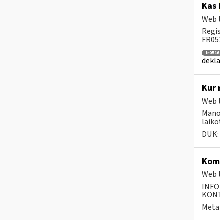
Kas
Web t
Regis
FR051
fr0516
dekla
Kur 
Web t
Mano 
laiko
DUK:
Komp
Web t
INFO
KONTA
Metai