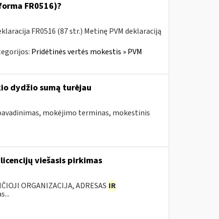
 (forma FR0516)?
laracija FR0516 (87 str.) Metinę PVM deklaraciją
egorijos:
Pridėtinės vertės mokestis » PVM
kio dydžio sumą turėjau
pavadinimas, mokėjimo terminas, mokestinis
licencijų viešasis pirkimas
NČIOJI ORGANIZACIJA, ADRESAS
IR
...