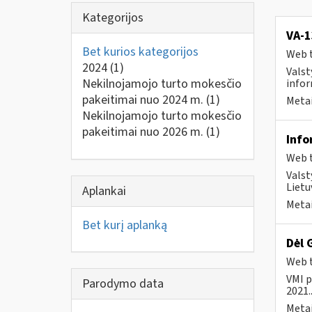
Kategorijos
VA-
Bet kurios kategorijos
Web t
2024
(1)
Valst
Nekilnojamojo turto mokesčio
infor
pakeitimai nuo 2024 m.
(1)
Metai
Nekilnojamojo turto mokesčio
pakeitimai nuo 2026 m.
(1)
Info
Web t
Valst
Lietu
Aplankai
Metai
Bet kurį aplanką
Dėl 
Web t
VMI p
Parodymo data
2021..
Metai