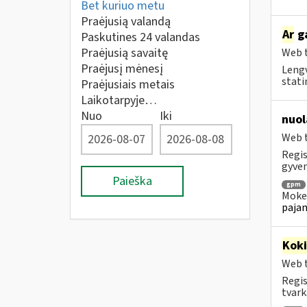
Bet kuriuo metu
Praėjusią valandą
Ar
ga
Paskutines 24 valandas
Praėjusią savaitę
Web t
Praėjusį mėnesį
Lengv
statin
Praėjusiais metais
Laikotarpyje…
Nuo
Iki
nuol
Web t
Regis
gyven
Paieška
gpm
Mokes
pajam
Kok
Web t
Regis
tvark