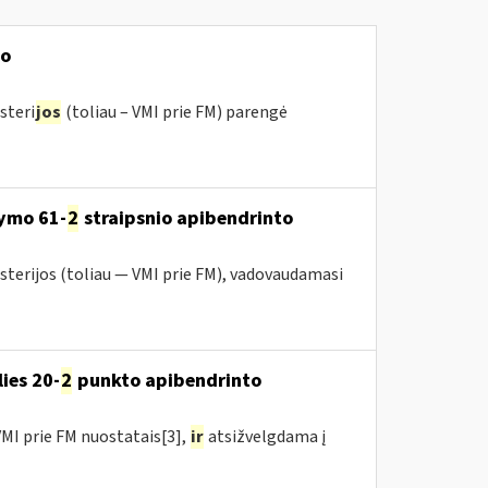
mo
steri
jos
(toliau – VMI prie FM) parengė
ymo 61-
2
straipsnio apibendrinto
sterijos (toliau — VMI prie FM), vadovaudamasi
ies 20-
2
punkto apibendrinto
MI prie FM nuostatais[3],
ir
atsižvelgdama į