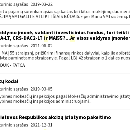
urinio sąrašas
2019-03-22
eto pajamų surenkamąsias sąskaitas bei kitus mokėjimų duomenis, 
IMĄ VMI GALITE ATLIKTI ŠIAIS BŪDAIS: • per Mano VMI sistemą: Ins
ldymo įmonė, valdanti investicinius fondus, turi teikti 
A-LT, CRS-DAC2-LT
ir
MAI55?...
Ar
visos valdymo įmonės tu
urinio sąrašas
2021-06-02
 MAĮ 55 straipsnį, prižiūrimi finansų rinkos dalyviai, kaip jie apibrė
ytą paminėtame straipsnyje. Pagal LBĮ 42 straipsnio 1 dalies nuost
DUK - FATCA
ų kodai
urinio sąrašas
2019-03-05
ybinės mokesčių inspekcijos pagal Mokesčių administravimo įst
ybinės mokesčių inspekcijos administruojami...
Lietuvos Respublikos akcizų įstatymo pakeitimo
urinio sąrašas
2021-12-31