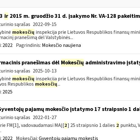
13
ir
2015 m. gruodžio 31 d. įsakymo Nr. VA-128 pakeiti
urinio sąrašas
2022-09-15
ybinė
mokesčių
inspekcija prie Lietuvos Respublikos finansų mini
macinį pranešimą dėl Valstybinės...
:
2022
Pagrindinis:
Mokesčio naujiena
rmacinis pranešimas dėl
Mokesčių
administravimo įstat
urinio sąrašas
2025-10-13
ybinė
mokesčių
inspekcija prie Lietuvos Respublikos finansų mini
vos Respublikos
mokesčių
...
:
2025
Gyventojų pajamų mokesčio įstatymo 17 straipsnio 1 dal
urinio sąrašas
2022-01-27
rie FM[1], vadovaudamasi MAĮ[
2
] 25 straipsnio 1 dalies
2
punktu, V
.
:
2022
Mokesčiai:
Gyventojų pajamų mokestis