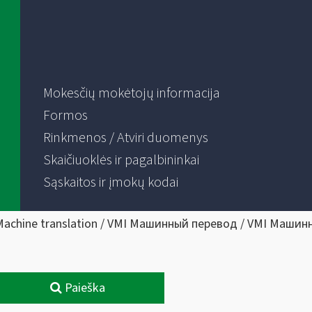
Mokesčių mokėtojų informacija
Formos
Rinkmenos / Atviri duomenys
Skaičiuoklės ir pagalbininkai
Sąskaitos ir įmokų kodai
Machine translation / VMI Машинный перевод / VMI Машин
Paieška