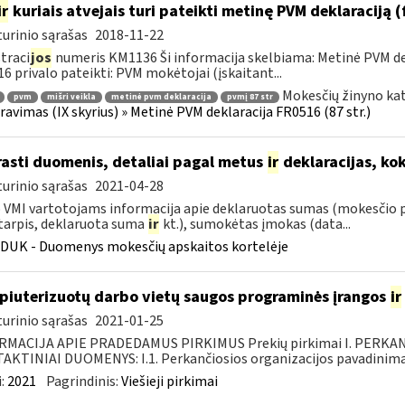
ir
kuriais atvejais turi pateikti metinę PVM deklaraciją
urinio sąrašas
2018-11-22
traci
jos
numeris KM1136 Ši informacija skelbiama: Metinė PVM dek
6 privalo pateikti: PVM mokėtojai (įskaitant...
Mokesčių žinyno kat
pvm
mišri veikla
metinė pvm deklaracija
pvmį 87 str
ravimas (IX skyrius) » Metinė PVM deklaracija FR0516 (87 str.)
rasti duomenis, detaliai pagal metus
ir
deklaracijas, ko
urinio sąrašas
2021-04-28
VMI vartotojams informacija apie deklaruotas sumas (mokesčio 
tarpis, deklaruota suma
ir
kt.), sumokėtas įmokas (data...
DUK - Duomenys mokesčių apskaitos kortelėje
iuterizuotų darbo vietų saugos programinės įrangos
ir
urinio sąrašas
2021-01-25
RMACIJA APIE PRADEDAMUS PIRKIMUS Prekių pirkimai I. PERKA
KTINIAI DUOMENYS: I.1. Perkančiosios organizacijos pavadinimas
:
2021
Pagrindinis:
Viešieji pirkimai