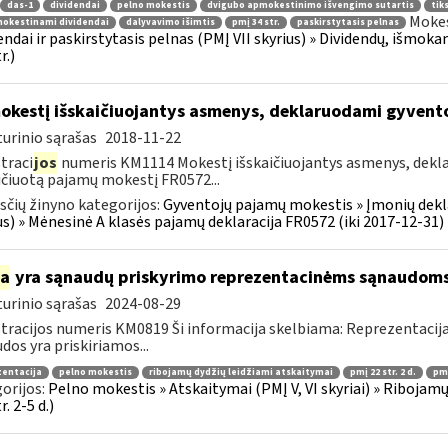
das-1
dividendai
pelno mokestis
dvigubo apmokestinimo išvengimo sutartis
tiks
Mokes
okestinami dividendai
dalyvavimo išimtis
pmį 34 str.
paskirstytasis pelnas
endai ir paskirstytasis pelnas (PMĮ VII skyrius) » Dividendų, išm
r.)
kestį išskaičiuojantys asmenys, deklaruodami gyven
urinio sąrašas
2018-11-22
traci
jos
numeris KM1114 Mokestį išskaičiuojantys asmenys, dek
ičiuotą pajamų mokestį FR0572...
čių žinyno kategorijos:
Gyventojų pajamų mokestis » Įmonių dekla
us) » Mėnesinė A klasės pajamų deklaracija FR0572 (iki 2017-12-31)
ia
yra sąnaudų priskyrimo reprezentacinėms sąnaudom
urinio sąrašas
2024-08-29
tracijos numeris KM0819 Ši informacija skelbiama: Reprezentacija
dos yra priskiriamos...
zentacija
pelno mokestis
ribojamų dydžių leidžiami atskaitymai
pmį 22 str. 2 d.
pmį
orijos:
Pelno mokestis » Atskaitymai (PMĮ V, VI skyriai) » Ribojam
r. 2-5 d.)