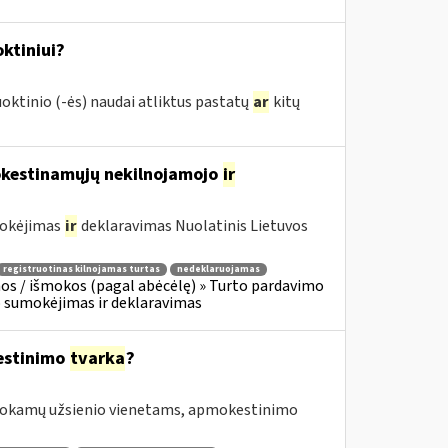
ktiniui?
oktinio (-ės) naudai atliktus pastatų
ar
kitų
mokestinamųjų nekilnojamojo
ir
mokėjimas
ir
deklaravimas Nuolatinis Lietuvos
registruotinas kilnojamas turtas
nedeklaruojamas
os / išmokos (pagal abėcėlę) » Turto pardavimo
o sumokėjimas ir deklaravimas
estinimo
tvarka
?
šmokamų užsienio vienetams, apmokestinimo