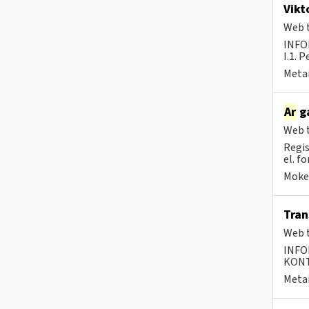
Vikt
Web t
INFO
I.1. 
Metai
Ar
ga
Web t
Regis
el. f
Mokes
Tra
Web t
INFO
KONTA
Metai