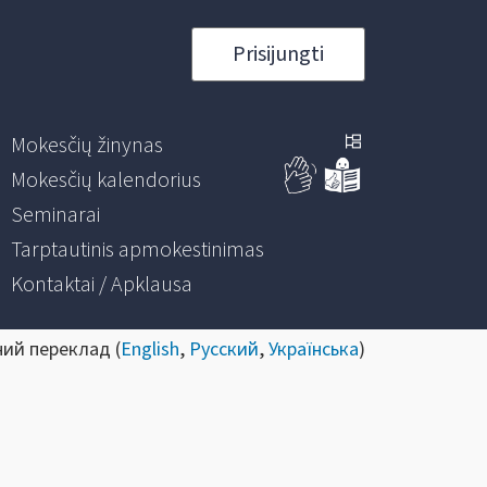
Prisijungti
Mokesčių žinynas
Mokesčių kalendorius
Seminarai
Tarptautinis apmokestinimas
Kontaktai / Apklausa
ний переклад (
English
,
Русский
,
Українська
)