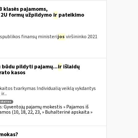
B klasės pajamoms,
12U formų užpildymo
ir
pateikimo
spublikos finansų ministeri
jos
viršininko 2021
u būdu pildyti pajamų...
ir
išlaidų
rato kasos
aitos tvarkymas Individualią veiklą vykdantys
r...
pskaitos
s:
Gyventojų pajamų mokestis » Pajamos iš
mos (10, 18, 22, 23, » Buhalterinė apskaita »
įmokas?