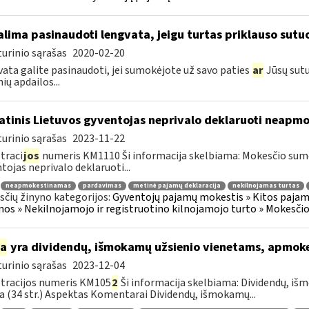
lima pasinaudoti lengvata, jeigu turtas priklauso sutuo
urinio sąrašas
2020-02-20
ata galite pasinaudoti, jei sumokėjote už savo paties
ar
Jūsų sutu
ių apdailos...
atinis Lietuvos gyventojas neprivalo deklaruoti neap
urinio sąrašas
2023-11-22
traci
jos
numeris KM1110 Ši informacija skelbiama: Mokesčio su
tojas neprivalo deklaruoti...
neapmokestinamas
pardavimas
metinė pajamų deklaracija
nekilnojamas turtas
čių žinyno kategorijos:
Gyventojų pajamų mokestis » Kitos pajam
os » Nekilnojamojo ir registruotino kilnojamojo turto » Mokesči
ia
yra dividendų, išmokamų užsienio vienetams, apmok
urinio sąrašas
2023-12-04
tracijos numeris KM105
2
Ši informacija skelbiama: Dividendų, i
a (34 str.) Aspektas Komentarai Dividendų, išmokamų...