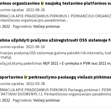
orinos organizavimo
ir
naujokų testavimo platformos s
urinio sąrašas
2022-08-26
RMACIJA APIE PRADEDAMUS PIRKIMUS I. PERKANČIOJI ORGANIZ
Perkančiosios organizacijos pavadinimas...
:
2022
Pagrindinis:
Viešieji pirkimai
lima užpildyti prašymo užsiregistruoti OSS sistemoje
urinio sąrašas
2021-06-16
tracijos prašymą OSS sistemoje galima pateikti tik internetu, tod
ormatų).
čių įstatymų pakeitimai:
MĮP 2021 » E-prekyba ir PVM nuo 2021 m. 
nsportavimo
ir
perkraustymo paslaugų viešasis pirkima
urinio sąrašas
2022-03-28
RMACIJA APIE PRADEDAMUS PIRKIMUS Paslaugų pirkimai I. PER
KTINIAI DUOMENYS: I.1. Perkančiosios organizacijos pavadinimas
:
2022
Pagrindinis:
Viešieji pirkimai