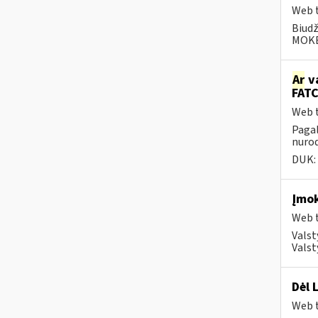
Web t
Biudž
MOKĖJ
Ar
va
FATC
Web t
Pagal
nurod
DUK:
Įmok
Web t
Valst
Valst
Dėl 
Web t