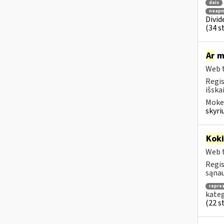
dais
neapm
Divid
(34 st
Ar
mo
Web t
Regis
išska
Mokes
skyri
Kok
Web t
Regis
sąnau
repre
kateg
(22 st