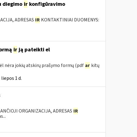
u diegimo
ir
konfigūravimo
ACIJA, ADRESAS
IR
KONTAKTINIAI DUOMENYS:
 formą
ir
ją pateikti el
ėl nėra jokių atskirų prašymo formų (pdf
ar
kitų
liepos 1 d.
s
KANČIOJI ORGANIZACIJA, ADRESAS
IR
...