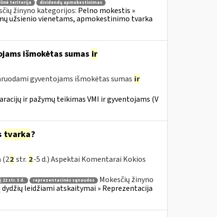
linė teritorija
dividendų apmokestinimas
čių žinyno kategorijos:
Pelno mokestis »
okamų užsienio vienetams, apmokestinimo tvarka
tojams išmokėtas sumas
ir
laruodami gyventojams išmokėtas sumas
ir
racijų ir pažymų teikimas VMI ir gyventojams (V
s
tvarka
?
 (2
2
str.
2
-5 d.) Aspektai Komentarai Kokios
Mokesčių žinyno
 22 str. 3 d.
reprezentacinės sąnaudos
ų dydžių leidžiami atskaitymai » Reprezentacija