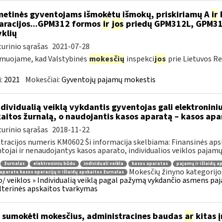
metinės gyventojams išmokėtų išmokų, priskiriamų A
ir
aracijos...GPM312 formos
ir
jos
priedų GPM312L, GPM3
yklių
urinio sąrašas
2021-07-28
muojame, kad Valstybinės
mokesčių
inspekci
jos
prie Lietuvos Re
:
2021
Mokesčiai:
Gyventojų pajamų mokestis
dividualią veiklą vykdantis gyventojas gali elektronini
aitos žurnalą, o naudojantis kasos aparatą – kasos apa
urinio sąrašas
2018-11-22
tracijos numeris KM0602 Ši informacija skelbiama: Finansinės apsk
tojai ir nenaudojantys kasos aparato, individualios veiklos pajamų i
žurnalas
elektroniniu būdu
individuali veikla
kasos aparatas
pajamų ir išlaidų a
Mokesčių žinyno kategorijo
aparato kasos operacijų ir išlaidų apskaitos žurnalas
o/ veiklos » Individualią veiklą pagal pažymą vykdančio asmens paja
terinės apskaitos tvarkymas
 sumokėti mokesčius, administracines baudas
ar
kitas 