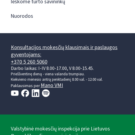
Ieškome turto savininkų
Nuorodos
Konsultacijos mokesčių klausimais ir paslaugos
gyventojams:
+370 5 260 5060
Darbo laikas: I-IV 8.00-17.00, V 8.00-15.45.
Prieššventinę dieną - viena valanda trumpiau.
Kiekvieno mėnesio antrą penktadienį 8.00 val. - 12.00 val.
Mano VMI
Paklausimas per
Valstybinė mokesčių inspekcija prie Lietuvos