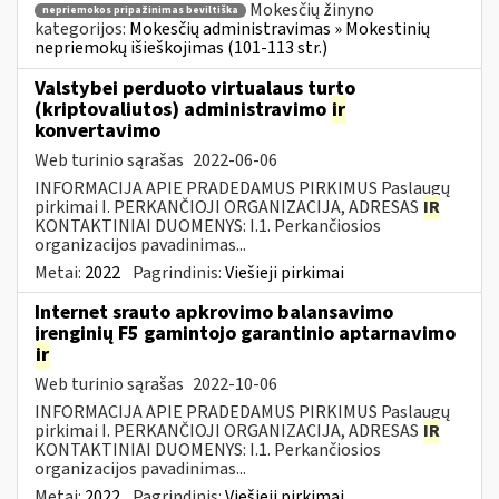
Mokesčių žinyno
nepriemokos pripažinimas beviltiška
kategorijos:
Mokesčių administravimas » Mokestinių
nepriemokų išieškojimas (101-113 str.)
Valstybei perduoto virtualaus turto
(kriptovaliutos) administravimo
ir
konvertavimo
Web turinio sąrašas
2022-06-06
INFORMACIJA APIE PRADEDAMUS PIRKIMUS Paslaugų
pirkimai I. PERKANČIOJI ORGANIZACIJA, ADRESAS
IR
KONTAKTINIAI DUOMENYS: I.1. Perkančiosios
organizacijos pavadinimas...
Metai:
2022
Pagrindinis:
Viešieji pirkimai
Internet srauto apkrovimo balansavimo
įrenginių F5 gamintojo garantinio aptarnavimo
ir
Web turinio sąrašas
2022-10-06
INFORMACIJA APIE PRADEDAMUS PIRKIMUS Paslaugų
pirkimai I. PERKANČIOJI ORGANIZACIJA, ADRESAS
IR
KONTAKTINIAI DUOMENYS: I.1. Perkančiosios
organizacijos pavadinimas...
Metai:
2022
Pagrindinis:
Viešieji pirkimai