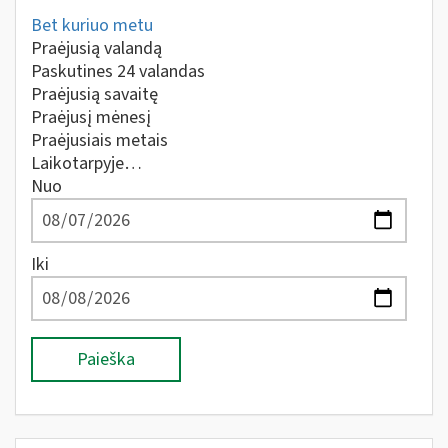
Bet kuriuo metu
Praėjusią valandą
Paskutines 24 valandas
Praėjusią savaitę
Praėjusį mėnesį
Praėjusiais metais
Laikotarpyje…
Nuo
Iki
Paieška