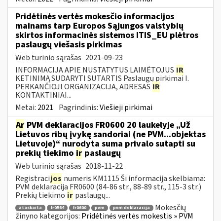
Pridėtinės vertės mokesčio informacijos
mainams tarp Europos Sąjungos valstybių
skirtos informacinės sistemos ITIS_EU plėtros
paslaugų viešasis pirkimas
Web turinio sąrašas
2021-09-23
INFORMACIJA APIE NUSTATYTUS LAIMĖTOJUS
IR
KETINIMĄ SUDARYTI SUTARTIS Paslaugų pirkimai I.
PERKANČIOJI ORGANIZACIJA, ADRESAS
IR
KONTAKTINIAI...
Metai:
2021
Pagrindinis:
Viešieji pirkimai
Ar
PVM deklaracijos FR0600 20 laukelyje „Už
Lietuvos ribų įvykę sandoriai (ne PVM...objektas
Lietuvoje)“ nurodyta suma privalo sutapti su
prekių tiekimo
ir
paslaugų
Web turinio sąrašas
2018-11-22
Registraci
jos
numeris KM1115 Ši informacija skelbiama:
PVM deklaracija FR0600 (84-86 str., 88-89 str., 115-3 str.)
Prekių tiekimo
ir
paslaugų...
Mokesčių
ataskaita
fr0564
fr0600
pvm
pvm deklaracija
žinyno kategorijos:
Pridėtinės vertės mokestis » PVM