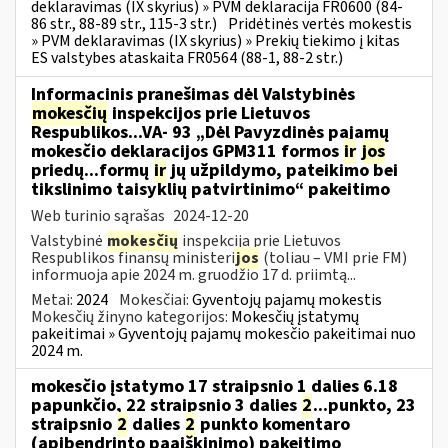
deklaravimas (IX skyrius) » PVM deklaracija FR0600 (84-
86 str., 88-89 str., 115-3 str.)
Pridėtinės vertės mokestis
» PVM deklaravimas (IX skyrius) » Prekių tiekimo į kitas
ES valstybes ataskaita FR0564 (88-1, 88-2 str.)
Informacinis pranešimas dėl Valstybinės
mokesčių
inspekcijos prie Lietuvos
Respublikos...VA- 93 „Dėl Pavyzdinės pajamų
mokesčio deklaracijos GPM311 formos
ir
jos
priedų...formų
ir
jų užpildymo, pateikimo bei
tikslinimo taisyklių patvirtinimo“ pakeitimo
Web turinio sąrašas
2024-12-20
Valstybinė
mokesčių
inspekcija prie Lietuvos
Respublikos finansų ministeri
jos
(toliau – VMI prie FM)
informuoja apie 2024 m. gruodžio 17 d. priimtą...
Metai:
2024
Mokesčiai:
Gyventojų pajamų mokestis
Mokesčių žinyno kategorijos:
Mokesčių įstatymų
pakeitimai » Gyventojų pajamų mokesčio pakeitimai nuo
2024 m.
mokesčio įstatymo 17 straipsnio 1 dalies 6.18
papunkčio, 22 straipsnio 3 dalies
2
...punkto, 23
straipsnio
2
dalies
2
punkto komentaro
(apibendrinto paaiškinimo) pakeitimo