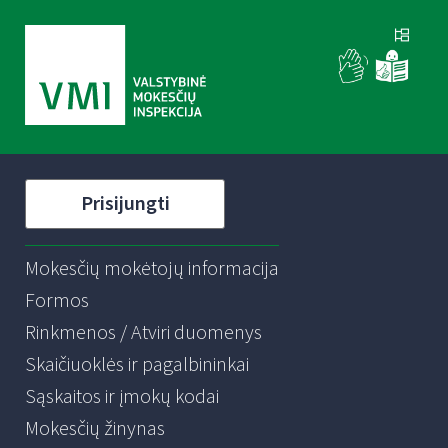
Prisijungti
Mokesčių mokėtojų informacija
Formos
Rinkmenos / Atviri duomenys
Skaičiuoklės ir pagalbininkai
Sąskaitos ir įmokų kodai
Mokesčių žinynas