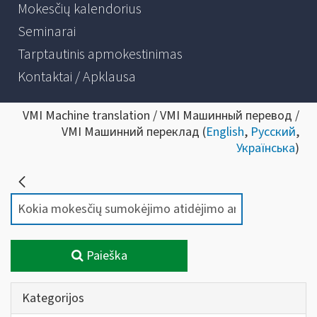
Mokesčių kalendorius
Seminarai
Tarptautinis apmokestinimas
Kontaktai / Apklausa
VMI Machine translation / VMI Машинный перевод /
VMI Машинний переклад (
English
,
Русский
,
Українська
)
Paieška
Kategorijos