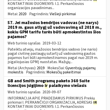
KONTAKTINIAI DUOMENYS: I.1. Perkančiosios
organizacijos pavadinimas...
Metai:
2020
Pagrindinis:
Viešieji pirkimai
57. Jei mažosios bendrijos vadovas (ne narys)
2019 m. gaus atlygį už vadovavimą už 2018 m.,
kokiu GPM tarifu turės būti apmokestintos šios
pajamos?
Web turinio sąrašas
2019-03-12
Pateiktu atveju, mažosios bendrijos vadovo (ne nario)
pagal civilinę paslaugų sutartį už vadovavimą gautos
pajamos turi būti apmokestinamos pagal nuo 2019 m.
įsigaliojusias GPMĮ nuostatas. Mažųjų...
Metai (Archyvas):
2019
Mokesčiai:
Gyventojų pajamų
mokestis
Pagrindinis:
Mokesčių pakeitimai
GB and Smith programų paketo 360 Suite
licencijos įsigijimo
ir
palaikymo viešasis
Web turinio sąrašas
2020-09-07
INFORMACIJA APIE PRADEDAMUS PIRKIMUS Prekių
pirkimai I. PERKANČIOJI ORGANIZACIJA, ADRESAS
IR
KONTAKTINIAI DUOMENYS: I.1. Perkančiosios