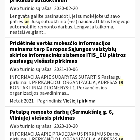
priklauso sutuoktiniui?
Web turinio sąrašas
2020-02-20
Lengvata galite pasinaudoti, jei sumokėjote už savo
paties
ar
Jūsų sutuoktinio (-ės) naudai atliktus lengvojo
automobilio remonto darbus. Lengvata taikoma,
neatsižvelgiant...
Pridėtinės vertės mokesčio informacijos
mainams tarp Europos Sąjungos valstybių
skirtos informacinės sistemos ITIS_EU plėtros
paslaugų viešasis pirkimas
Web turinio sąrašas
2021-10-06
INFORMACIJA APIE SUDARYTAS SUTARTIS Paslaugų
pirkimai I. PERKANČIOJI ORGANIZACIJA, ADRESAS
IR
KONTAKTINIAI DUOMENYS: I.1. Perkančiosios
organizacijos pavadinimas...
Metai:
2021
Pagrindinis:
Viešieji pirkimai
Patalpų remonto darbų (Šermukšnių g. 6,
Vilniuje) viešasis pirkimas
Web turinio sąrašas
2020-10-20
INFORMACIJA APIE PRADEDAMUS PIRKIMUS Darbų
pirkimai I. PERKANČIOJI ORGANIZACIJA, ADRESAS
IR