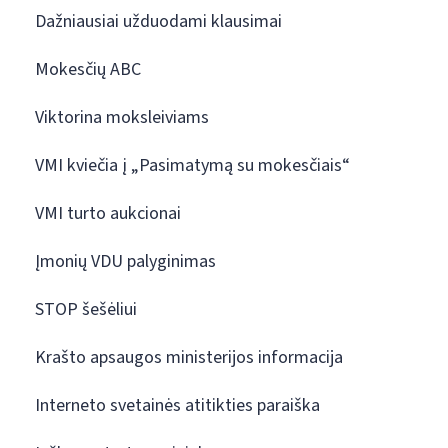
Dažniausiai užduodami klausimai
Mokesčių ABC
Viktorina moksleiviams
VMI kviečia į „Pasimatymą su mokesčiais“
VMI turto aukcionai
Įmonių VDU palyginimas
STOP šešėliui
Krašto apsaugos ministerijos informacija
Interneto svetainės atitikties paraiška