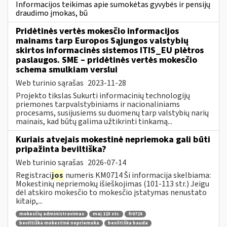
Informacijos teikimas apie sumokėtas gyvybės ir pensijų
draudimo įmokas, bū
Pridėtinės vertės mokesčio informacijos
mainams tarp Europos Sąjungos valstybių
skirtos informacinės sistemos ITIS_EU plėtros
paslaugos. SME – pridėtinės vertės mokesčio
schema smulkiam verslui
Web turinio sąrašas
2023-11-28
Projekto tikslas Sukurti informacinių technologijų
priemones tarpvalstybiniams ir nacionaliniams
procesams, susijusiems su duomenų tarp valstybių narių
mainais, kad būtų galima užtikrinti tinkamą...
Kuriais atvejais mokestinė nepriemoka gali būti
pripažinta beviltiška?
Web turinio sąrašas
2026-07-14
Registraci
jos
numeris KM0714 Ši informacija skelbiama:
Mokestinių nepriemokų išieškojimas (101-113 str.) Jeigu
dėl atskiro mokesčio to mokesčio įstatymas nenustato
kitaip,...
mokesčių administravimas
maį 113 str.
fr0715
beviltiška mokestinė nepriemoka
beviltiška bauda