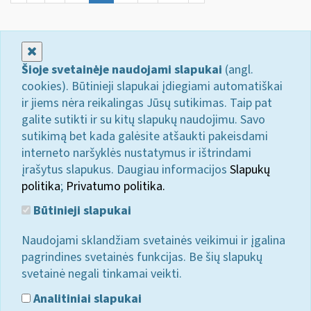
Uždaryti
Šioje svetainėje naudojami slapukai
(angl.
cookies). Būtinieji slapukai įdiegiami automatiškai
ir jiems nėra reikalingas Jūsų sutikimas. Taip pat
galite sutikti ir su kitų slapukų naudojimu. Savo
sutikimą bet kada galėsite atšaukti pakeisdami
interneto naršyklės nustatymus ir ištrindami
įrašytus slapukus. Daugiau informacijos
Slapukų
politika
;
Privatumo politika.
Būtinieji slapukai
Naudojami sklandžiam svetainės veikimui ir įgalina
pagrindines svetainės funkcijas. Be šių slapukų
svetainė negali tinkamai veikti.
Analitiniai slapukai