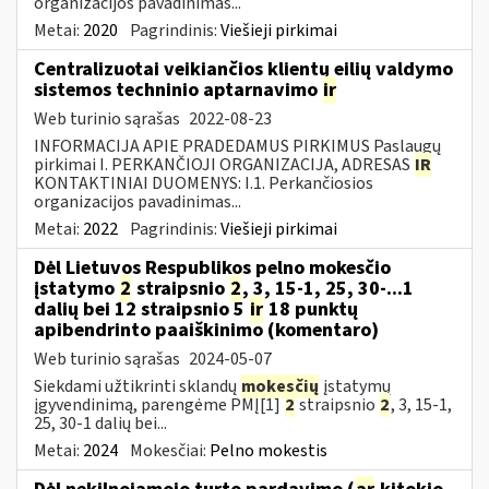
organizacijos pavadinimas...
Metai:
2020
Pagrindinis:
Viešieji pirkimai
Centralizuotai veikiančios klientų eilių valdymo
sistemos techninio aptarnavimo
ir
Web turinio sąrašas
2022-08-23
INFORMACIJA APIE PRADEDAMUS PIRKIMUS Paslaugų
pirkimai I. PERKANČIOJI ORGANIZACIJA, ADRESAS
IR
KONTAKTINIAI DUOMENYS: I.1. Perkančiosios
organizacijos pavadinimas...
Metai:
2022
Pagrindinis:
Viešieji pirkimai
Dėl Lietuvos Respublikos pelno mokesčio
įstatymo
2
straipsnio
2
, 3, 15-1, 25, 30-...1
dalių bei 12 straipsnio 5
ir
18 punktų
apibendrinto paaiškinimo (komentaro)
Web turinio sąrašas
2024-05-07
Siekdami užtikrinti sklandų
mokesčių
įstatymų
įgyvendinimą, parengėme PMĮ[1]
2
straipsnio
2
, 3, 15-1,
25, 30-1 dalių bei...
Metai:
2024
Mokesčiai:
Pelno mokestis