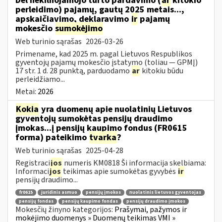
Dėl nekilnojamojo turto pardavimo (
ar
kitokio
perleidimo) pajamų, gautų 2025 metais...,
apskaičiavimo, deklaravimo
ir
pajamų
mokesčio
sumokėjimo
Web turinio sąrašas
2026-03-26
Primename, kad 2025 m. pagal Lietuvos Respublikos
gyventojų pajamų mokesčio įstatymo (toliau — GPMĮ)
17 str. 1 d. 28 punktą, parduodamo
ar
kitokiu būdu
perleidžiamo...
Metai:
2026
Kokia
yra duomenų apie nuolatinių Lietuvos
gyventojų sumokėtas pensijų draudimo
įmokas...į pensijų kaupimo fondus (FR0615
forma) pateikimo
tvarka
?
Web turinio sąrašas
2025-04-28
Registraci
jos
numeris KM0818 Ši informacija skelbiama:
Informaci
jos
teikimas apie sumokėtas gyvybės
ir
pensijų draudimo...
fr0615
juridinis asmuo
pensijų įmokos
nuolatinis lietuvos gyventojas
pensijų fondas
pensijų kaupimo fondas
pensijų draudimo įmokos
Mokesčių žinyno kategorijos:
Prašymai, pažymos ir
mokėjimo duomenys » Duomenų teikimas VMI »