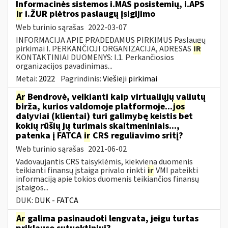
Informacinės sistemos i.MAS posistemių, i.APS
ir
i.ŽUR plėtros paslaugų įsigijimo
Web turinio sąrašas
2022-03-07
INFORMACIJA APIE PRADEDAMUS PIRKIMUS Paslaugų
pirkimai I. PERKANČIOJI ORGANIZACIJA, ADRESAS
IR
KONTAKTINIAI DUOMENYS: I.1. Perkančiosios
organizacijos pavadinimas...
Metai:
2022
Pagrindinis:
Viešieji pirkimai
Ar
Bendrovė, veikianti kaip virtualiųjų valiutų
birža, kurios valdomoje platformoje...
jos
dalyviai (klientai) turi galimybę keistis bet
kokių rūšių jų turimais skaitmeniniais...,
patenka į FATCA
ir
CRS reguliavimo sritį?
Web turinio sąrašas
2021-06-02
Vadovaujantis CRS taisyklėmis, kiekviena duomenis
teikianti finansų įstaiga privalo rinkti
ir
VMI pateikti
informaciją apie tokios duomenis teikiančios finansų
įstaigos...
DUK:
DUK - FATCA
Ar
galima pasinaudoti lengvata, jeigu turtas