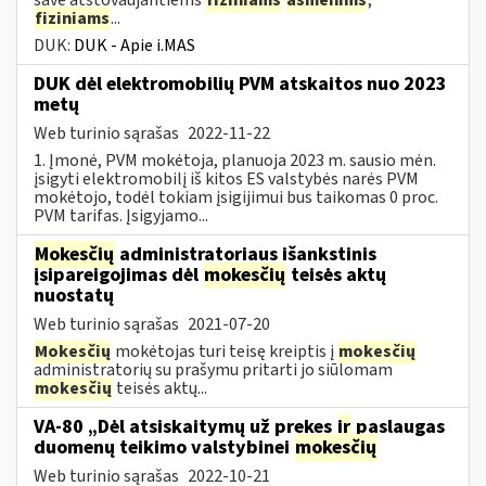
fiziniams
...
DUK:
DUK - Apie i.MAS
DUK dėl elektromobilių PVM atskaitos nuo 2023
metų
Web turinio sąrašas
2022-11-22
1. Įmonė, PVM mokėtoja, planuoja 2023 m. sausio mėn.
įsigyti elektromobilį iš kitos ES valstybės narės PVM
mokėtojo, todėl tokiam įsigijimui bus taikomas 0 proc.
PVM tarifas. Įsigyjamo...
Mokesčių
administratoriaus išankstinis
įsipareigojimas dėl
mokesčių
teisės aktų
nuostatų
Web turinio sąrašas
2021-07-20
Mokesčių
mokėtojas turi teisę kreiptis į
mokesčių
administratorių su prašymu pritarti jo siūlomam
mokesčių
teisės aktų...
VA-80 „Dėl atsiskaitymų už prekes
ir
paslaugas
duomenų teikimo valstybinei
mokesčių
Web turinio sąrašas
2022-10-21