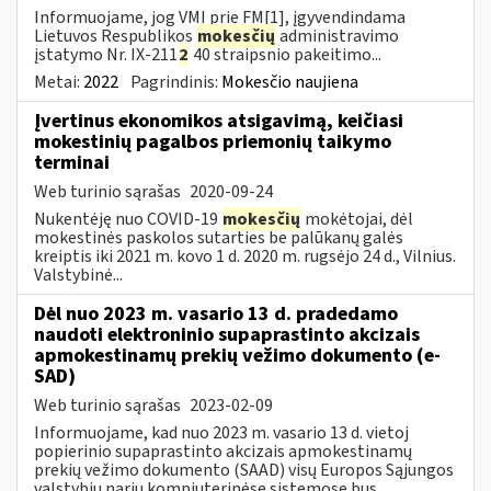
Informuojame, jog VMI prie FM[1], įgyvendindama
Lietuvos Respublikos
mokesčių
administravimo
įstatymo Nr. IX-211
2
40 straipsnio pakeitimo...
Metai:
2022
Pagrindinis:
Mokesčio naujiena
Įvertinus ekonomikos atsigavimą, keičiasi
mokestinių pagalbos priemonių taikymo
terminai
Web turinio sąrašas
2020-09-24
Nukentėję nuo COVID-19
mokesčių
mokėtojai, dėl
mokestinės paskolos sutarties be palūkanų galės
kreiptis iki 2021 m. kovo 1 d. 2020 m. rugsėjo 24 d., Vilnius.
Valstybinė...
Dėl nuo 2023 m. vasario 13 d. pradedamo
naudoti elektroninio supaprastinto akcizais
apmokestinamų prekių vežimo dokumento (e-
SAD)
Web turinio sąrašas
2023-02-09
Informuojame, kad nuo 2023 m. vasario 13 d. vietoj
popierinio supaprastinto akcizais apmokestinamų
prekių vežimo dokumento (SAAD) visų Europos Sąjungos
valstybių narių kompiuterinėse sistemose bus...