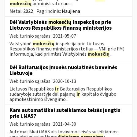
mokesčių
administratoriaus...
Metai:
2022
Pagrindinis:
Naujiena
Dėl Valstybinės
mokesčių
inspekcijos prie
Lietuvos Respublikos finansų ministerijos
Web turinio sąrašas
2021-05-07
Valstybinė
mokesčių
inspekcija prie Lietuvos
Respublikos finansų ministerijos (toliau — VMI prie FM)
informuoja, kad priimtas Valstybinės
mokesčių
...
Dėl Baltarusijos įmonės nuolatinės buveinės
Lietuvoje
Web turinio sąrašas
2020-10-13
Lietuvos Respublikos
ir
Baltarusijos Respublikos
sudarytoje sutartyje dėl pajamų
ir
kapitalo dvigubo
apmokestinimo išvengimo...
Kam automatiškai suteikiamos teisės jungtis
prie i.MAS?
Web turinio sąrašas
2021-04-30
Automatiškai i.MAS atstovavimo teisės suteikiamos:
save atstovaujantiems
fiziniams
asmenims
;