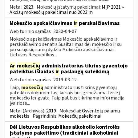
Metai:
2023
Mokesčių įstatymų pakeitimai:
MĮP 2021 »
Akcizų mokesčių pakeitimai nuo 2023 m.
Mokesčio apskaičiavimas
ir
perskaičiavimas
Web turinio sąrašas
2020-04-07
Mokesčio apskaičiavimas Mokesčio apskaičiavimo ir
perskaičiavimo senatis Susitarimas dėl mokesčio ir su
juo susijusių sumų dydžio Mokesčio apskaičiavimas
Lietuvos Respublikos...
Ar
mokesčių
administratorius tikrins gyventojo
pateiktus išlaidas
ir
paslaugų suteikimą
Web turinio sąrašas
2019-03-12
Taip,
mokesčių
administratorius tikrins gyventojų
pateiktus dokumentus, kuriais bus grindžiama teisė į
mokesčio lengvatą. Taip pat bus tikrinama informacija
įvairiose...
Metai (Archyvas):
2019
Mokesčiai:
Gyventojų pajamų
mokestis
Pagrindinis:
Mokesčių pakeitimai
Dėl Lietuvos Respublikos alkoholio kontrolės
įstatymo pakeitimo (tradiciniai alkoholiniai