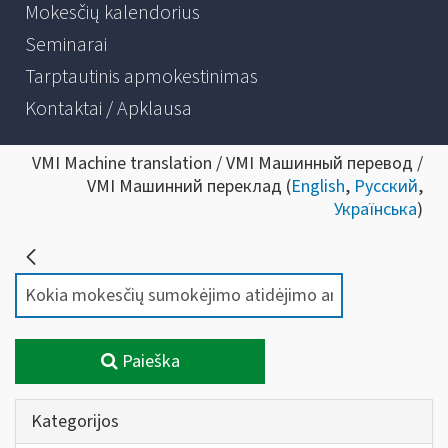
Mokesčių kalendorius
Seminarai
Tarptautinis apmokestinimas
Kontaktai / Apklausa
VMI Machine translation / VMI Машинный перевод /
VMI Машинний переклад (
English
,
Русский
,
Українська
)
Paieška
Kategorijos