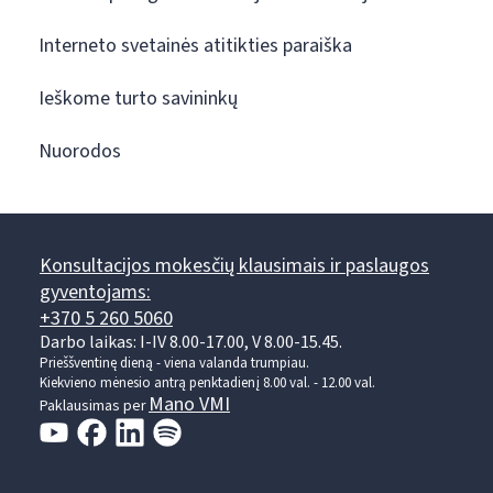
Interneto svetainės atitikties paraiška
Ieškome turto savininkų
Nuorodos
Konsultacijos mokesčių klausimais ir paslaugos
gyventojams:
+370 5 260 5060
Darbo laikas: I-IV 8.00-17.00, V 8.00-15.45.
Prieššventinę dieną - viena valanda trumpiau.
Kiekvieno mėnesio antrą penktadienį 8.00 val. - 12.00 val.
Mano VMI
Paklausimas per