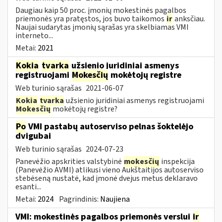
Daugiau kaip 50 proc. įmonių mokestinės pagalbos
priemonės yra pratęstos, jos buvo taikomos
ir
anksčiau.
Naujai sudarytas įmonių sąrašas yra skelbiamas VMI
interneto...
Metai:
2021
Kokia
tvarka
užsienio juridiniai asmenys
registruojami
Mokesčių
mokėtojų registre
Web turinio sąrašas
2021-06-07
Kokia
tvarka
užsienio juridiniai asmenys registruojami
Mokesčių
mokėtojų registre?
Po
VMI pastabų autoserviso pelnas šoktelėjo
dvigubai
Web turinio sąrašas
2024-07-23
Panevėžio apskrities valstybinė
mokesčių
inspekcija
(Panevėžio AVMI) atlikusi vieno Aukštaitijos autoserviso
stebėseną nustatė, kad įmonė dvejus metus deklaravo
esanti...
Metai:
2024
Pagrindinis:
Naujiena
VMI: mokestinės pagalbos priemonės verslui
ir