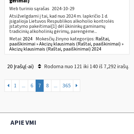
gėrimai)
Web turinio sąrašas
2024-10-29
Atsižvelgdami į tai, kad nuo 2024 m. lapkričio 1 d.
įsigalioja Lietuvos Respublikos alkoholio kontrolės
įstatymo pakeitimai[1] dėl ūkininkų gaminamų
tradicinių alkoholinių gėrimų, parengėme...
Metai:
2024
Mokesčių žinyno kategorijos:
Raštai,
paaiškinimai » Akcizų klausimais (Raštai, paaiškinimai) »
Akcizų klausimais (Raštai, paaiškinimai) 2024
20 Įrašų(-ai)
Rodoma nuo 121 iki 140 iš 7,292 irašų.
1
...
6
7
8
...
365
APIE VMI