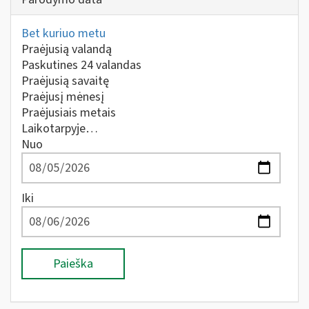
Bet kuriuo metu
Praėjusią valandą
Paskutines 24 valandas
Praėjusią savaitę
Praėjusį mėnesį
Praėjusiais metais
Laikotarpyje…
Nuo
Iki
Paieška