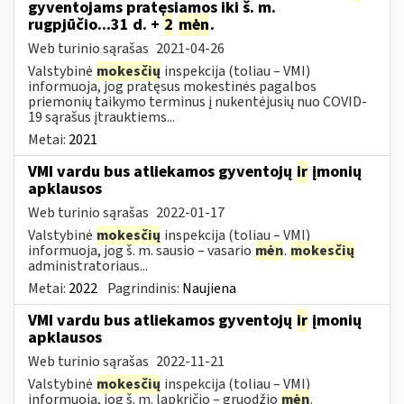
gyventojams pratęsiamos iki š. m.
rugpjūčio...31 d. +
2
mėn
.
Web turinio sąrašas
2021-04-26
Valstybinė
mokesčių
inspekcija (toliau – VMI)
informuoja, jog pratęsus mokestinės pagalbos
priemonių taikymo terminus į nukentėjusių nuo COVID-
19 sąrašus įtrauktiems...
Metai:
2021
VMI vardu bus atliekamos gyventojų
ir
įmonių
apklausos
Web turinio sąrašas
2022-01-17
Valstybinė
mokesčių
inspekcija (toliau – VMI)
informuoja, jog š. m. sausio – vasario
mėn
.
mokesčių
administratoriaus...
Metai:
2022
Pagrindinis:
Naujiena
VMI vardu bus atliekamos gyventojų
ir
įmonių
apklausos
Web turinio sąrašas
2022-11-21
Valstybinė
mokesčių
inspekcija (toliau – VMI)
informuoja, jog š. m. lapkričio – gruodžio
mėn
.