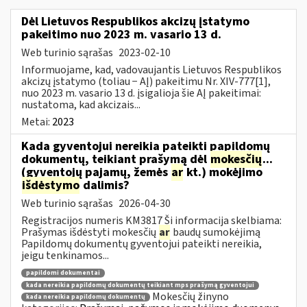
Dėl Lietuvos Respublikos akcizų įstatymo
pakeitimo nuo 2023 m. vasario 13 d.
Web turinio sąrašas
2023-02-10
Informuojame, kad, vadovaujantis Lietuvos Respublikos
akcizų įstatymo (toliau − AĮ) pakeitimu Nr. XIV-777[1],
nuo 2023 m. vasario 13 d. įsigalioja šie AĮ pakeitimai:
nustatoma, kad akcizais...
Metai:
2023
Kada gyventojui nereikia pateikti papildomų
dokumentų, teikiant prašymą dėl
mokesčių
...
(gyventojų pajamų, žemės
ar
kt.) mokėjimo
išdėstymo
dalimis?
Web turinio sąrašas
2026-04-30
Registracijos numeris KM3817 Ši informacija skelbiama:
Prašymas išdėstyti mokesčių
ar
baudų sumokėjimą
Papildomų dokumentų gyventojui pateikti nereikia,
jeigu tenkinamos...
papildomi dokumentai
kada nereikia papildomų dokumentų teikiant mps prašymą gyventojui
Mokesčių žinyno
kada nereikia papildomų dokumentų