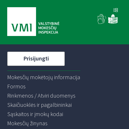
Prisijungti
Mokesčių mokėtojų informacija
Formos
Rinkmenos / Atviri duomenys
Skaičiuoklės ir pagalbininkai
Sąskaitos ir įmokų kodai
Mokesčių žinynas