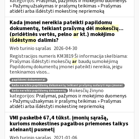
kategorijos:
Prašymai, pažymos ir mokėjimo duomenys
» Pažymų užsakymas ir prašymų teikimas » Prašymas
atidėti arba išdėstyti mokestinę nepriemoką
Kada įmonei nereikia pateikti papildomų
dokumentų, teikiant prašymą dėl
mokesčių
...
(pridėtinės vertės, pelno
ar
kt.) mokėjimo
išdėstymo
dalimis?
Web turinio sąrašas
2026-04-30
Registracijos numeris KM3819 Ši informacija skelbiama:
Prašymas išdėstyti mokesčių
ar
baudų sumokėjimą
Papildomų dokumentų įmonei pateikti nereikia, jeigu
tenkinamos visos...
papildomi dokumentai
kada nereikia papildomų dokumentų teikiant prašymą sudaryti mps įmonei
Mokesčių žinyno
kada nereikia papildomų dokumentų
kategorijos:
Prašymai, pažymos ir mokėjimo duomenys
» Pažymų užsakymas ir prašymų teikimas » Prašymas
atidėti arba išdėstyti mokestinę nepriemoką
VMI paskelbė 67,4 tūkst. įmonių sąrašą,
kurioms mokestines pagalbos priemones taikys
ateinantį pusmetį
Web turinio sąrašas
2021-01-06