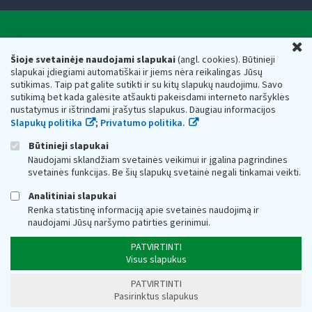
Valstybinė mokesčių inspekcija prie Lietuvos
U
Respublikos finansų ministerijos
Šioje svetainėje naudojami slapukai
(angl. cookies). Būtinieji
slapukai įdiegiami automatiškai ir jiems nėra reikalingas Jūsų
Biudžetinė įstaiga. Juridinio asmens kodas — 188659752,
sutikimas. Taip pat galite sutikti ir su kitų slapukų naudojimu. Savo
adresas: Vasario 16-osios g. 14, 01107 Vilnius, Lietuva, el.paštas:
sutikimą bet kada galėsite atšaukti pakeisdami interneto naršyklės
vmi@vmi.lt
, E. pristatymo dėžutės adresas 188659752
nustatymus ir ištrindami įrašytus slapukus. Daugiau informacijos
Duomenys apie Valstybinę mokesčių inspekciją prie Lietuvos
Slapukų politika
;
Privatumo politika.
Respublikos finansų ministerijos kaupiami ir saugomi Juridinių
asmenų registre
Būtinieji slapukai
Naudojami sklandžiam svetainės veikimui ir įgalina pagrindines
svetainės funkcijas. Be šių slapukų svetainė negali tinkamai veikti.
Analitiniai slapukai
Renka statistinę informaciją apie svetainės naudojimą ir
naudojami Jūsų naršymo patirties gerinimui.
PATVIRTINTI
Visus slapukus
PATVIRTINTI
Pasirinktus slapukus