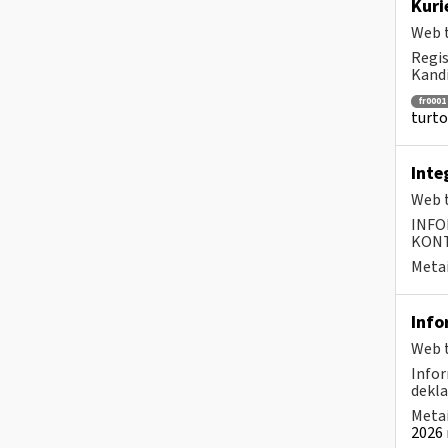
Kur
Web t
Regis
Kandi
fr0001
turto
Inte
Web t
INFO
KONTA
Metai
Info
Web t
Infor
dekla
Metai
2026 