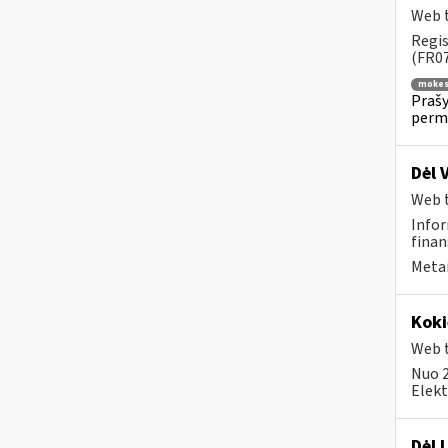
Web t
Regis
(FR07
mokes
Prašy
permo
Dėl 
Web t
Infor
finan
Metai
Koki
Web t
Nuo 2
Elekt
Dėl 