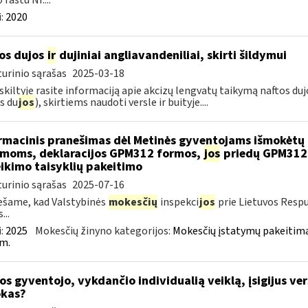
 raštu Nr....
:
2020
os dujos
ir
dujiniai angliavandeniliai, skirti šildymui
urinio sąrašas
2025-03-18
 skiltyje rasite informaciją apie akcizų lengvatų taikymą naftos du
s du
jos
), skirtiems naudoti versle ir buityje....
rmacinis pranešimas dėl Metinės gyventojams išmokėtų 
moms, deklaracijos GPM312 formos,
jos
priedų GPM312
ikimo taisyklių pakeitimo
urinio sąrašas
2025-07-16
šame, kad Valstybinės
mokesčių
inspekci
jos
prie Lietuvos Respu
...
:
2025
Mokesčių žinyno kategorijos:
Mokesčių įstatymų pakeitima
m.
os gyventojo, vykdančio individualią veiklą, įsigijus ve
kas?