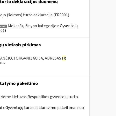
 turto deklaracijos duomenų
jo (šeimos) turto deklaracija (FR0001)
Mokesčių žinyno kategorijos:
Gyventojų
rašas
001)
ų viešasis pirkimas
KANČIOJI ORGANIZACIJA, ADRESAS
IR
...
įstatymo pakeitimo
priėmė Lietuvos Respublikos gyventojų turto
i » Gyventojų turto deklaravimo pakeitimai nuo