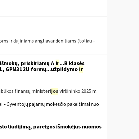
joms ir dujiniams angliavandeniliams (toliau –
išmokų, priskiriamų A
ir
...B klasės
L, GPM312U formų...užpildymo
ir
blikos finansų ministeri
jos
viršininko 2025 m.
i » Gyventojų pajamų mokesčio pakeitimai nuo
rslo liudijimą, pareigos išmokėjus nuomos