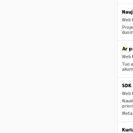
Nauj
Web t
Proje
duom
Ar
pa
Web t
Tuo a
akum
SDK 
Web t
Naudo
prior
Metai
Kuri