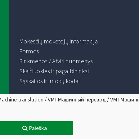
Mokesčių mokėtojų informacija
Formos
Rinkmenos / Atviri duomenys
Skaičiuoklės ir pagalbininkai
Sąskaitos ir įmokų kodai
Machine translation / VMI Машинный перевод / VMI Машин
Paieška