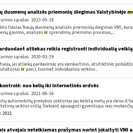
ų duomenų analizės priemonių diegimas Valstybinėje
mo
urinio sąrašas
2023-05-18
kto tikslas Naujų duomenų analizės priemonių diegimas VMI, kur
enų gavimo, analizės
ir
sprendimų priėmimo procesus,...
rduodant atliekas reikia registruoti individualią veiklą
urinio sąrašas
2020-02-19
tveju, jei atliekų pardavimas yra vienkartinio, atsitiktinio pobū
uliatorius
ir
pan.), tuomet individualios veiklos...
kontrolė: nuo kelių iki internetinės erdvės
urinio sąrašas
2021-06-16
tų automobilių prekybos sektorius jau keletą metų yra viena iš Va
itetinių veiklos sričių. Siekiant apsaugoti gyventojus nuo mokesčių.
:
2021
ais atvejais neteikiamas prašymas norint įskaityti VMI