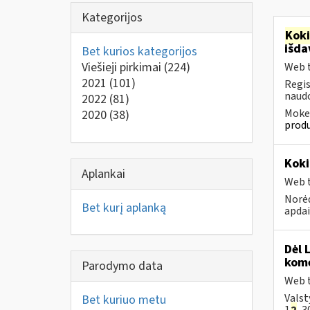
Kategorijos
Kok
išd
Bet kurios kategorijos
Viešieji pirkimai
(224)
Web t
2021
(101)
Regis
naudo
2022
(81)
Mokes
2020
(38)
produ
Koki
Aplankai
Web t
Norėd
Bet kurį aplanką
apda
Dėl 
kome
Parodymo data
Web t
Valst
Bet kuriuo metu