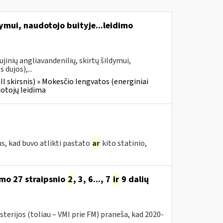
dymui, naudotojo buityje...leidimo
jinių angliavandenilių, skirtų šildymui,
 dujos),...
III skirsnis) » Mokesčio lengvatos (energiniai
dotojų leidima
s, kad buvo atlikti pastato
ar
kito statinio,
mo 27 straipsnio
2
, 3, 6..., 7
ir
9 dalių
terijos (toliau – VMI prie FM) praneša, kad 2020-