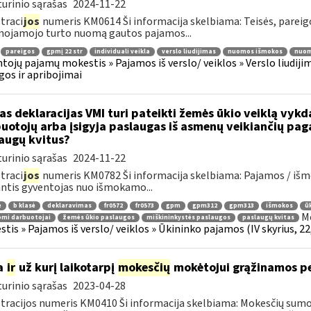
urinio sąrašas
2024-11-22
traci
jos
numeris KM0614 Ši informacija skelbiama: Teisės, parei
nojamojo turto nuomą gautos pajamos...
pareigos
gpmį 22 str
individuali veikla
verslo liudijimas
nuomos išmokos
nuom
tojų pajamų mokestis » Pajamos iš verslo/ veiklos » Verslo liudijim
gos ir apribojimai
as deklaracijas VMI turi pateikti žemės ūkio veiklą vyk
uotojų arba įsigyja paslaugas iš asmenų veikiančių pag
augų kvitus?
urinio sąrašas
2024-11-22
traci
jos
numeris KM0782 Ši informacija skelbiama: Pajamos / iš
ntis gyventojas nuo išmokamo...
ė
b klasė
deklaravimas
fr0572
fr0573
gpm
gpm312
gpm313
išmokos
ū
Mo
mi darbuotojai
žemės ūkio paslaugos
miškininkystės paslaugos
paslaugų kvitas
tis » Pajamos iš verslo/ veiklos » Ūkininko pajamos (IV skyrius, 22, 
a
ir
už kurį laikotarpį
mokesčių
mokėtojui grąžinamos 
urinio sąrašas
2023-04-28
tracijos numeris KM0410 Ši informacija skelbiama: Mokesčių sumok