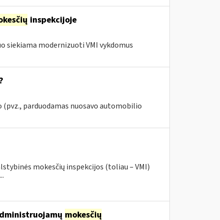
kesčių
inspekcijoje
iuo siekiama modernizuoti VMI vykdomus
?
džio (pvz., parduodamas nuosavo automobilio
lstybinės mokesčių inspekcijos (toliau – VMI)
..
 administruojamų
mokesčių