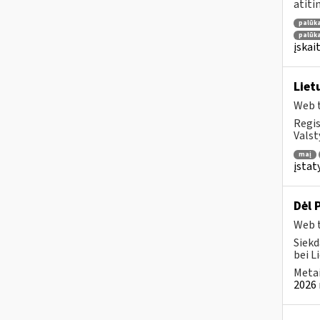
atiti
palūk
palūka
įskai
Liet
Web t
Regis
Valst
maį
įsta
Dėl 
Web t
Siekd
bei L
Metai
2026 