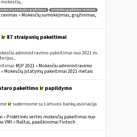
mokesčių...
mokesčių permokos grąžinimas
permokos grąžinimo terminas
ravimas » Mokesčių sumokėjimas, grąžinimas,
4
ir
87 straipsnių pakeitimai
okesčiu administravimo pakeitimai nuo 2021 m.
rijos...
itimai:
MĮP 2021 » Mokesčiu administravimo
 » Mokesčių įstatymų pakeitimai 2021 metais
entaro pakeitimo
ir
papildymo
gėme
ir
suderinome su Lietuvos bankų asociacija
i » Pridėtinės vertės mokesčių pakeitimai nuo
VMI » Raštai, paaiškinimai Fintech