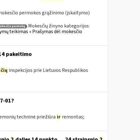
 mokesčio permokos grąžinimo (įskaitymo)
Mokesčių žinyno kategorijos:
mokesčio permoką
ymų teikimas » Prašymas dėl mokesčio
-14 pakeitimo
čių
inspekcijos prie Lietuvos Respublikos
07-01?
riemonių techninė priežiūra
ir
remontas;
snio
2
dalies 14 punkto..., 24 straipsnio
2