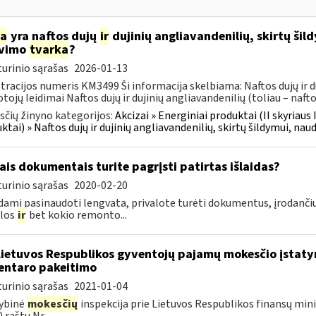
ia
yra naftos dujų
ir
dujinių angliavandenilių, skirtų šil
avimo
tvarka
?
urinio sąrašas
2026-01-13
tracijos numeris KM3499 Ši informacija skelbiama: Naftos dujų ir du
tojų leidimai Naftos dujų ir dujinių angliavandenilių (toliau – naftos
čių žinyno kategorijos:
Akcizai » Energiniai produktai (II skyriaus 
ktai) » Naftos dujų ir dujinių angliavandenilių, skirtų šildymui, nau
ais dokumentais turite pagrįsti patirtas išlaidas?
urinio sąrašas
2020-02-20
ami pasinaudoti lengvata, privalote turėti dokumentus, įrodančiu
ilos
ir
bet kokio remonto...
Lietuvos Respublikos gyventojų pajamų mokesčio įstaty
ntaro pakeitimo
urinio sąrašas
2021-01-04
ybinė
mokesčių
inspekcija prie Lietuvos Respublikos finansų minis