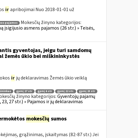
gos
ir
apribojimai Nuo 2018-01-01 už
Mokesčių žinyno kategorijos:
os pajamos
ą įsigijusio asmens pajamos (26 str.) » Teisės,
dantis gyventojas, jeigu turi samdomų
al žemės ūkio bei miškininkystės
mokos
ir
jų deklaravimas Žemės ūkio veiklą
kininkas
gpmį 27 str
gpmį 6 str
gpmį 22 str.
gpmį 23 str
kesčių žinyno kategorijos:
Gyventojų pajamų
23, 27 str.) » Pajamos ir jų deklaravimas
permokėtos
mokesčių
sumos
ėjimas, grąžinimas, įskaitymas (82-87 str.) Jei