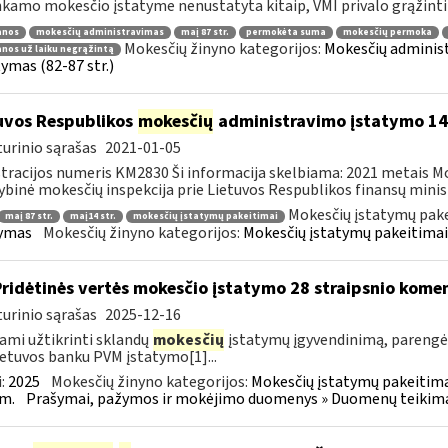
nkamo mokesčio įstatyme nenustatyta kitaip, VMI privalo grąžinti 
anos
mokesčių administravimas
maį 87 str.
permokėta suma
mokesčių permoka
Mokesčių žinyno kategorijos:
Mokesčių administ
nos už laiku negrąžintą
tymas (82-87 str.)
uvos Respublikos
mokesčių
administravimo įstatymo 1
urinio sąrašas
2021-01-05
tracijos numeris KM2830 Ši informacija skelbiama: 2021 metais M
ybinė mokesčių inspekcija prie Lietuvos Respublikos finansų ministe
Mokesčių įstatymų pake
maį 87 str.
maį14 str.
mokesčių įstatymų pakeitimai
tymas
Mokesčių žinyno kategorijos:
Mokesčių įstatymų pakeitimai
Pridėtinės vertės mokesčio įstatymo 28 straipsnio kom
urinio sąrašas
2025-12-16
ami užtikrinti sklandų
mokesčių
įstatymų įgyvendinimą, paren
ietuvos banku PVM įstatymo[1]...
:
2025
Mokesčių žinyno kategorijos:
Mokesčių įstatymų pakeitima
m.
Prašymai, pažymos ir mokėjimo duomenys » Duomenų teikimas 