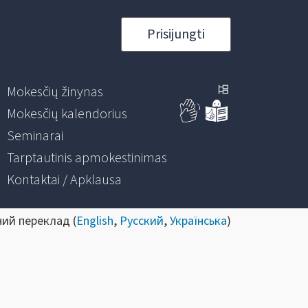
Prisijungti
Mokesčių žinynas
Mokesčių kalendorius
Seminarai
Tarptautinis apmokestinimas
Kontaktai / Apklausa
ний переклад (
English
,
Русский
,
Українська
)