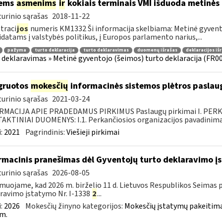
iems
asmenims
ir
kokiais terminais VMI išduoda metinės
urinio sąrašas
2018-11-22
traci
jos
numeris KM1332 Ši informacija skelbiama: Metinė gyvento
datams į valstybės politikus, į Europos parlamento narius,...
pažyma
turto deklaracija
turto deklaravimas
duomenų išrašas
deklaracijos iš
 deklaravimas » Metinė gyventojo (šeimos) turto deklaracija (FR0
gruotos
mokesčių
informacinės sistemos plėtros paslaug
urinio sąrašas
2021-03-24
RMACIJA APIE PRADEDAMUS PIRKIMUS Paslaugų pirkimai I. PER
KTINIAI DUOMENYS: I.1. Perkančiosios organizacijos pavadinimas
:
2021
Pagrindinis:
Viešieji pirkimai
rmacinis pranešimas dėl Gyventojų turto deklaravimo 
urinio sąrašas
2026-08-05
muojame, kad 2026 m. birželio 11 d. Lietuvos Respublikos Seimas 
ravimo įstatymo Nr. I-1338
2
...
:
2026
Mokesčių žinyno kategorijos:
Mokesčių įstatymų pakeitima
m.