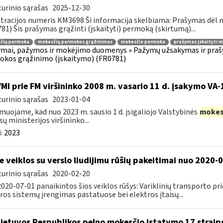
urinio sąrašas
2025-12-30
tracijos numeris KM3698 Ši informacija skelbiama: Prašymas dėl
81) Šis prašymas grąžinti (įskaityti) permoką (skirtumą)...
čių permoka
mokesčių permokos grąžinimas
mokesčio permoka
prašymas įskaityti 
mai, pažymos ir mokėjimo duomenys » Pažymų užsakymas ir praš
kos grąžinimo (įskaitymo) (FR0781)
VMI prie FM viršininko 2008 m. vasario 11 d. įsakymo VA
urinio sąrašas
2023-01-04
muojame, kad nuo 2023 m. sausio 1 d. įsigaliojo Valstybinės
mokes
sų ministerijos viršininko...
:
2023
e veiklos su verslo liudijimu rūšių pakeitimai nuo 2020-
urinio sąrašas
2020-02-20
020-07-01 panaikintos šios veiklos rūšys: Variklinių transporto p
ros sistemų įrengimas pastatuose bei elektros įtaisų...
Lietuvos Respublikos pelno mokesčio įstatymo 17 straip