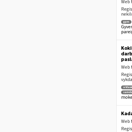
Web t
Regis
nekil
gpm
Gyven
parei
Koki
darb
pasl
Web t
Regis
vykda
a klas
samdo
mokes
Kad
Web t
Regis