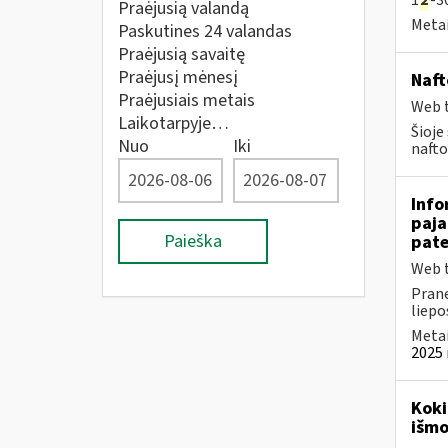
1
2
-30
Praėjusią valandą
Metai
Paskutines 24 valandas
Praėjusią savaitę
Praėjusį mėnesį
Naft
Praėjusiais metais
Web t
Laikotarpyje…
Šioje
Nuo
Iki
nafto
Info
paja
Paieška
pate
Web t
Prane
liepos
Metai
2025 
Koki
išmo