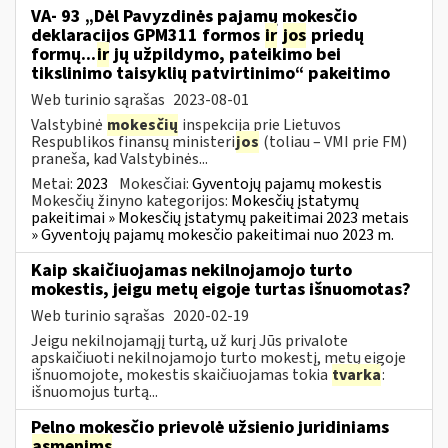
VA- 93 „Dėl Pavyzdinės pajamų mokesčio
deklaracijos GPM311 formos
ir
jos
priedų
formų...
ir
jų užpildymo, pateikimo bei
tikslinimo taisyklių patvirtinimo“ pakeitimo
Web turinio sąrašas
2023-08-01
Valstybinė
mokesčių
inspekcija prie Lietuvos
Respublikos finansų ministeri
jos
(toliau – VMI prie FM)
praneša, kad Valstybinės...
Metai:
2023
Mokesčiai:
Gyventojų pajamų mokestis
Mokesčių žinyno kategorijos:
Mokesčių įstatymų
pakeitimai » Mokesčių įstatymų pakeitimai 2023 metais
» Gyventojų pajamų mokesčio pakeitimai nuo 2023 m.
Kaip skaičiuojamas nekilnojamojo turto
mokestis, jeigu metų eigoje turtas išnuomotas?
Web turinio sąrašas
2020-02-19
Jeigu nekilnojamąjį turtą, už kurį Jūs privalote
apskaičiuoti nekilnojamojo turto mokestį, metų eigoje
išnuomojote, mokestis skaičiuojamas tokia
tvarka
:
išnuomojus turtą...
Pelno mokesčio prievolė užsienio juridiniams
asmenims