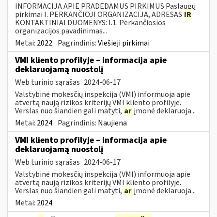
INFORMACIJA APIE PRADEDAMUS PIRKIMUS Paslaugų
pirkimai I. PERKANČIOJI ORGANIZACIJA, ADRESAS
IR
KONTAKTINIAI DUOMENYS: I.1. Perkančiosios
organizacijos pavadinimas...
Metai:
2022
Pagrindinis:
Viešieji pirkimai
VMI kliento profilyje – informacija apie
deklaruojamą nuostolį
Web turinio sąrašas
2024-06-17
Valstybinė mokesčių inspekcija (VMI) informuoja apie
atvertą naują rizikos kriterijų VMI kliento profilyje.
Verslas nuo šiandien gali matyti,
ar
įmonė deklaruoja...
Metai:
2024
Pagrindinis:
Naujiena
VMI kliento profilyje – informacija apie
deklaruojamą nuostolį
Web turinio sąrašas
2024-06-17
Valstybinė mokesčių inspekcija (VMI) informuoja apie
atvertą naują rizikos kriterijų VMI kliento profilyje.
Verslas nuo šiandien gali matyti,
ar
įmonė deklaruoja...
Metai:
2024