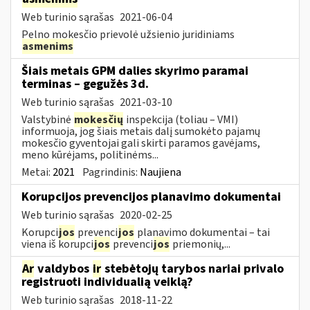
Web turinio sąrašas
2021-06-04
Pelno mokesčio prievolė užsienio juridiniams
asmenims
Šiais metais GPM dalies skyrimo paramai
terminas – gegužės 3d.
Web turinio sąrašas
2021-03-10
Valstybinė
mokesčių
inspekcija (toliau – VMI)
informuoja, jog šiais metais dalį sumokėto pajamų
mokesčio gyventojai gali skirti paramos gavėjams,
meno kūrėjams, politinėms...
Metai:
2021
Pagrindinis:
Naujiena
Korupcijos prevencijos planavimo dokumentai
Web turinio sąrašas
2020-02-25
Korupci
jos
prevenci
jos
planavimo dokumentai – tai
viena iš korupci
jos
prevenci
jos
priemonių,...
Ar
valdybos
ir
stebėtojų tarybos nariai privalo
registruoti individualią veiklą?
Web turinio sąrašas
2018-11-22