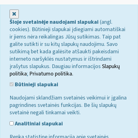
Uždaryti
Šioje svetainėje naudojami slapukai
(angl.
cookies). Būtinieji slapukai įdiegiami automatiškai
ir jiems nėra reikalingas Jūsų sutikimas. Taip pat
galite sutikti ir su kitų slapukų naudojimu. Savo
sutikimą bet kada galėsite atšaukti pakeisdami
interneto naršyklės nustatymus ir ištrindami
įrašytus slapukus. Daugiau informacijos
Slapukų
politika
;
Privatumo politika.
Būtinieji slapukai
Naudojami sklandžiam svetainės veikimui ir įgalina
pagrindines svetainės funkcijas. Be šių slapukų
svetainė negali tinkamai veikti.
Analitiniai slapukai
Renka statistinę informaciją apie svetainės