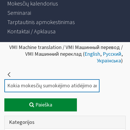
Mokesčių kalendorius
Seminarai
Tarptautinis apmokestinimas
Kontaktai / Apklausa
VMI Machine translation / VMI Машинный перевод /
VMI Машинний переклад (
English
,
Русский
,
Українська
)
Paieška
Kategorijos