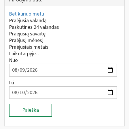
Bet kuriuo metu
Praėjusią valandą
Paskutines 24 valandas
Praėjusią savaitę
Praėjusį mėnesį
Praėjusiais metais
Laikotarpyje…
Nuo
Iki
Paieška