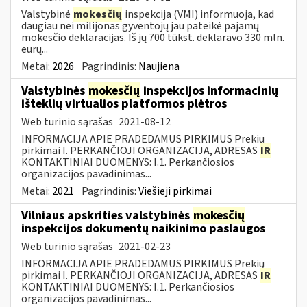
Valstybinė
mokesčių
inspekcija (VMI) informuoja, kad
daugiau nei milijonas gyventojų jau pateikė pajamų
mokesčio deklaracijas. Iš jų 700 tūkst. deklaravo 330 mln.
eurų...
Metai:
2026
Pagrindinis:
Naujiena
Valstybinės
mokesčių
inspekcijos informacinių
išteklių virtualios platformos plėtros
Web turinio sąrašas
2021-08-12
INFORMACIJA APIE PRADEDAMUS PIRKIMUS Prekių
pirkimai I. PERKANČIOJI ORGANIZACIJA, ADRESAS
IR
KONTAKTINIAI DUOMENYS: I.1. Perkančiosios
organizacijos pavadinimas...
Metai:
2021
Pagrindinis:
Viešieji pirkimai
Vilniaus apskrities valstybinės
mokesčių
inspekcijos dokumentų naikinimo paslaugos
Web turinio sąrašas
2021-02-23
INFORMACIJA APIE PRADEDAMUS PIRKIMUS Prekių
pirkimai I. PERKANČIOJI ORGANIZACIJA, ADRESAS
IR
KONTAKTINIAI DUOMENYS: I.1. Perkančiosios
organizacijos pavadinimas...