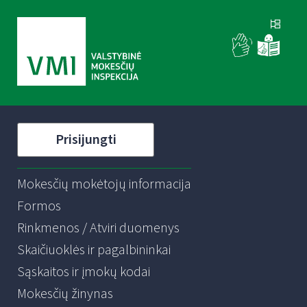
Prisijungti
Mokesčių mokėtojų informacija
Formos
Rinkmenos / Atviri duomenys
Skaičiuoklės ir pagalbininkai
Sąskaitos ir įmokų kodai
Mokesčių žinynas