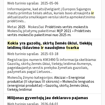
Web turinio sąrašas
2025-05-06
Informuojame, kad atsižvelgiant į Europos Sąjungos
mastu priimtus teisės aktus, kuriais buvo atnaujinta
ir
aktualizuota smulkiajam verslui skirta apmokestinimo
pridėtinės...
Metai:
2025
Mokesčiai:
Pridėtinės vertės mokestis
Mokesčių įstatymų pakeitimai:
MĮP 2021 » Pridėtinės
vertės mokesčio pakeitimai nuo 2025 m.
Kokia
yra gazolių, skirtų žemės ūkiui, tiekėjų
leidimų išdavimo
ir
naudojimo
tvarka
Web turinio sąrašas
2025-03-18
Registracijos numeris KM3490 Ši informacija skelbiama:
Gazolių, skirtų žemės ūkiui, tiekėjų leidimai Asmenys,
pageidaujantys verstis prekyba žymėtais gazoliais,
pažymėtais pagal Lietuvos...
Mokesčių žinyno kategorijos:
Akcizai » Energiniai
produktai (II skyriaus III skirsnis) » Mokesčio lengvatos
(energiniai produktai) » Gazolių, skirtų žemės ūkiui,
tiekėjų leidimai
Milijonas gyventojų jau deklaravo pajamas
Web turinio sąrašas
2026-04-01