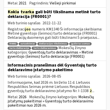
Metai:
2021
Pagrindinis:
Viešieji pirkimai
Kokia
tvarka
gali būti tikslinama metinė turto
deklaracija (FR0001)?
Web turinio sąrašas
2022-11-22
Registraci
jos
numeris KM1340 Ši informacija skelbiama:
Metinė gyventojo (šeimos) turto deklaracija (FR0001)
Deklaracijų duomenys gali būti tikslinami 5 praėjusius...
fr0001
sutuoktiniai
deklaracijos tikslinimas
įgaliotas asmuo
Mokesčių žinyno
turto deklaracija
turto deklaravimas
kategorijos:
Gyventojų turto deklaravimas » Metinė
gyventojo (šeimos) turto deklaracija (FR0001)
Informacinis pranešimas dėl Gyventojų turto
deklaravimo įstatymo pakeitimo
Web turinio sąrašas
2026-08-05
Informuojame, kad 2026 m. birželio 11 d. Lietuvos
Respublikos Seimas priėmė Lietuvos Respublikos
gyventojų turto deklaravimo įstatymo Nr. I-1338
2
...
Metai:
2026
Mokesčių žinyno kategorijos:
Mokesčių
įstatymų pakeitimai » Gyventojų turto deklaravimo
pakeitimai nuo 2026 m.