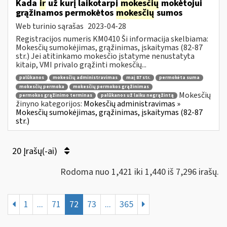
Kada
ir
už kurį laikotarpį
mokesčių
mokėtojui
grąžinamos permokėtos
mokesčių
sumos
Web turinio sąrašas
2023-04-28
Registracijos numeris KM0410 Ši informacija skelbiama:
Mokesčių sumokėjimas, grąžinimas, įskaitymas (82-87
str.) Jei atitinkamo mokesčio įstatyme nenustatyta
kitaip, VMI privalo grąžinti mokesčių...
palūkanos
mokesčių administravimas
maį 87 str.
permokėta suma
mokesčių permoka
mokesčių permokos grąžinimas
Mokesčių
permokos grąžinimo terminas
palūkanos už laiku negrąžintą
žinyno kategorijos:
Mokesčių administravimas »
Mokesčių sumokėjimas, grąžinimas, įskaitymas (82-87
str.)
20 Įrašų(-ai)
Rodoma nuo 1,421 iki 1,440 iš 7,296 irašų.
1
...
71
72
73
...
365