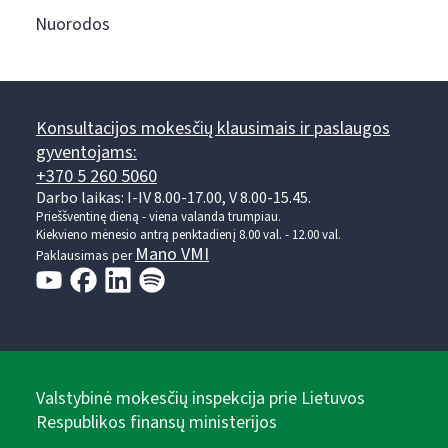
Nuorodos
Konsultacijos mokesčių klausimais ir paslaugos
gyventojams:
+370 5 260 5060
Darbo laikas: I-IV 8.00-17.00, V 8.00-15.45.
Prieššventinę dieną - viena valanda trumpiau.
Kiekvieno mėnesio antrą penktadienį 8.00 val. - 12.00 val.
Mano VMI
Paklausimas per
Valstybinė mokesčių inspekcija prie Lietuvos
Respublikos finansų ministerijos