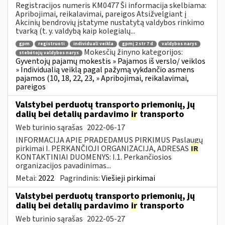
Registracijos numeris KM0477 Ši informacija skelbiama:
Apribojimai, reikalavimai, pareigos Atsižvelgiant į
Akcinių bendrovių įstatyme nustatytą valdybos rinkimo
tvarką (t. y. valdybą kaip kolegialų...
gpm
registruoti
individuali veikla
gpmį 2 str 7 d
valdybos narys
Mokesčių žinyno kategorijos:
stebėtojų valdybos narys
Gyventojų pajamų mokestis » Pajamos iš verslo/ veiklos
» Individualią veiklą pagal pažymą vykdančio asmens
pajamos (10, 18, 22, 23, » Apribojimai, reikalavimai,
pareigos
Valstybei perduotų transporto priemonių, jų
dalių bei detalių pardavimo
ir
transporto
Web turinio sąrašas
2022-06-17
INFORMACIJA APIE PRADEDAMUS PIRKIMUS Paslaugų
pirkimai I. PERKANČIOJI ORGANIZACIJA, ADRESAS
IR
KONTAKTINIAI DUOMENYS: I.1. Perkančiosios
organizacijos pavadinimas...
Metai:
2022
Pagrindinis:
Viešieji pirkimai
Valstybei perduotų transporto priemonių, jų
dalių bei detalių pardavimo
ir
transporto
Web turinio sąrašas
2022-05-27