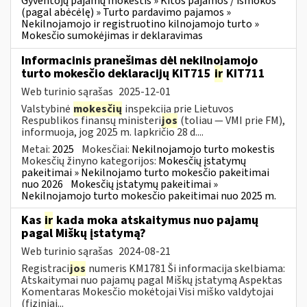
Gyventojų pajamų mokestis » Kitos pajamos / išmokos
(pagal abėcėlę) » Turto pardavimo pajamos »
Nekilnojamojo ir registruotino kilnojamojo turto »
Mokesčio sumokėjimas ir deklaravimas
Informacinis pranešimas dėl nekilnojamojo
turto mokesčio deklaracijų KIT715
ir
KIT711
Web turinio sąrašas
2025-12-01
Valstybinė
mokesčių
inspekcija prie Lietuvos
Respublikos finansų ministeri
jos
(toliau — VMI prie FM),
informuoja, jog 2025 m. lapkričio 28 d....
Metai:
2025
Mokesčiai:
Nekilnojamojo turto mokestis
Mokesčių žinyno kategorijos:
Mokesčių įstatymų
pakeitimai » Nekilnojamo turto mokesčio pakeitimai
nuo 2026
Mokesčių įstatymų pakeitimai »
Nekilnojamojo turto mokesčio pakeitimai nuo 2025 m.
Kas
ir
kada moka atskaitymus nuo pajamų
pagal Miškų įstatymą?
Web turinio sąrašas
2024-08-21
Registraci
jos
numeris KM1781 Ši informacija skelbiama:
Atskaitymai nuo pajamų pagal Miškų įstatymą Aspektas
Komentaras Mokesčio mokėtojai Visi miško valdytojai
(fiziniai...