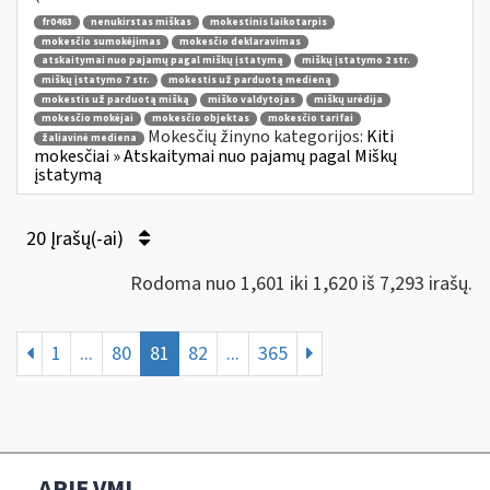
fr0463
nenukirstas miškas
mokestinis laikotarpis
mokesčio sumokėjimas
mokesčio deklaravimas
atskaitymai nuo pajamų pagal miškų įstatymą
miškų įstatymo 2 str.
miškų įstatymo 7 str.
mokestis už parduotą medieną
mokestis už parduotą mišką
miško valdytojas
miškų urėdija
mokesčio mokėjai
mokesčio objektas
mokesčio tarifai
Mokesčių žinyno kategorijos:
Kiti
žaliavinė mediena
mokesčiai » Atskaitymai nuo pajamų pagal Miškų
įstatymą
20 Įrašų(-ai)
Rodoma nuo 1,601 iki 1,620 iš 7,293 irašų.
1
...
80
81
82
...
365
APIE VMI