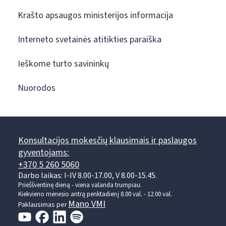
Krašto apsaugos ministerijos informacija
Interneto svetainės atitikties paraiška
Ieškome turto savininkų
Nuorodos
Konsultacijos mokesčių klausimais ir paslaugos
gyventojams:
+370 5 260 5060
Darbo laikas: I-IV 8.00-17.00, V 8.00-15.45.
Prieššventinę dieną - viena valanda trumpiau.
Kiekvieno mėnesio antrą penktadienį 8.00 val. - 12.00 val.
Mano VMI
Paklausimas per