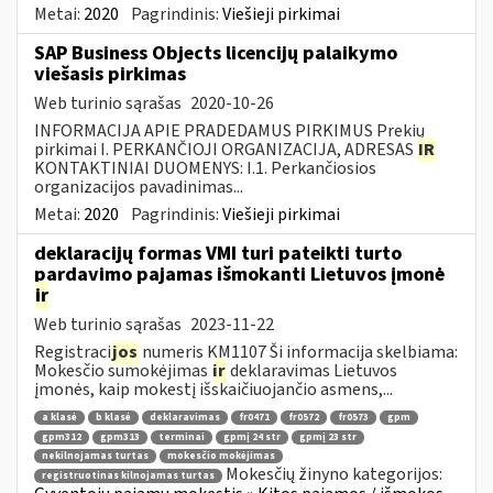
Metai:
2020
Pagrindinis:
Viešieji pirkimai
SAP Business Objects licencijų palaikymo
viešasis pirkimas
Web turinio sąrašas
2020-10-26
INFORMACIJA APIE PRADEDAMUS PIRKIMUS Prekių
pirkimai I. PERKANČIOJI ORGANIZACIJA, ADRESAS
IR
KONTAKTINIAI DUOMENYS: I.1. Perkančiosios
organizacijos pavadinimas...
Metai:
2020
Pagrindinis:
Viešieji pirkimai
deklaracijų formas VMI turi pateikti turto
pardavimo pajamas išmokanti Lietuvos įmonė
ir
Web turinio sąrašas
2023-11-22
Registraci
jos
numeris KM1107 Ši informacija skelbiama:
Mokesčio sumokėjimas
ir
deklaravimas Lietuvos
įmonės, kaip mokestį išskaičiuojančio asmens,...
a klasė
b klasė
deklaravimas
fr0471
fr0572
fr0573
gpm
gpm312
gpm313
terminai
gpmį 24 str
gpmį 23 str
nekilnojamas turtas
mokesčio mokėjimas
Mokesčių žinyno kategorijos:
registruotinas kilnojamas turtas