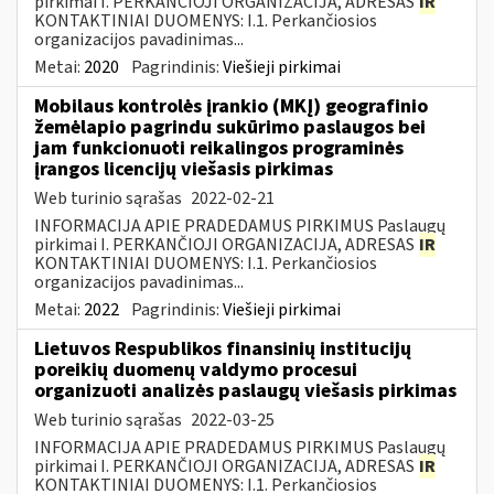
pirkimai I. PERKANČIOJI ORGANIZACIJA, ADRESAS
IR
KONTAKTINIAI DUOMENYS: I.1. Perkančiosios
organizacijos pavadinimas...
Metai:
2020
Pagrindinis:
Viešieji pirkimai
Mobilaus kontrolės įrankio (MKĮ) geografinio
žemėlapio pagrindu sukūrimo paslaugos bei
jam funkcionuoti reikalingos programinės
įrangos licencijų viešasis pirkimas
Web turinio sąrašas
2022-02-21
INFORMACIJA APIE PRADEDAMUS PIRKIMUS Paslaugų
pirkimai I. PERKANČIOJI ORGANIZACIJA, ADRESAS
IR
KONTAKTINIAI DUOMENYS: I.1. Perkančiosios
organizacijos pavadinimas...
Metai:
2022
Pagrindinis:
Viešieji pirkimai
Lietuvos Respublikos finansinių institucijų
poreikių duomenų valdymo procesui
organizuoti analizės paslaugų viešasis pirkimas
Web turinio sąrašas
2022-03-25
INFORMACIJA APIE PRADEDAMUS PIRKIMUS Paslaugų
pirkimai I. PERKANČIOJI ORGANIZACIJA, ADRESAS
IR
KONTAKTINIAI DUOMENYS: I.1. Perkančiosios