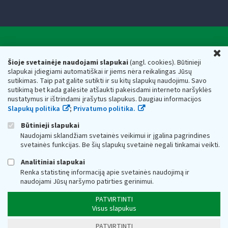
Valstybinė mokesčių inspekcija prie Lietuvos
U
Respublikos finansų ministerijos
Šioje svetainėje naudojami slapukai
(angl. cookies). Būtinieji
slapukai įdiegiami automatiškai ir jiems nėra reikalingas Jūsų
Biudžetinė įstaiga. Juridinio asmens kodas — 188659752,
sutikimas. Taip pat galite sutikti ir su kitų slapukų naudojimu. Savo
adresas: Vasario 16-osios g. 14, 01107 Vilnius, Lietuva, el.paštas:
sutikimą bet kada galėsite atšaukti pakeisdami interneto naršyklės
vmi@vmi.lt
, E. pristatymo dėžutės adresas 188659752
nustatymus ir ištrindami įrašytus slapukus. Daugiau informacijos
Duomenys apie Valstybinę mokesčių inspekciją prie Lietuvos
Slapukų politika
;
Privatumo politika.
Respublikos finansų ministerijos kaupiami ir saugomi Juridinių
asmenų registre
Būtinieji slapukai
Naudojami sklandžiam svetainės veikimui ir įgalina pagrindines
svetainės funkcijas. Be šių slapukų svetainė negali tinkamai veikti.
Analitiniai slapukai
Renka statistinę informaciją apie svetainės naudojimą ir
naudojami Jūsų naršymo patirties gerinimui.
PATVIRTINTI
Visus slapukus
PATVIRTINTI