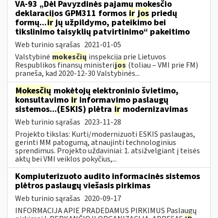
VA-93 „Dėl Pavyzdinės pajamų mokesčio
deklaracijos GPM311 formos
ir
jos
priedų
formų...
ir
jų užpildymo, pateikimo bei
tikslinimo taisyklių patvirtinimo“ pakeitimo
Web turinio sąrašas
2021-01-05
Valstybinė
mokesčių
inspekcija prie Lietuvos
Respublikos finansų ministeri
jos
(toliau – VMI prie FM)
praneša, kad 2020-12-30 Valstybinės...
Mokesčių
mokėtojų elektroninio švietimo,
konsultavimo
ir
informavimo paslaugų
sistemos...(ESKIS) plėtra
ir
modernizavimas
Web turinio sąrašas
2023-11-28
Projekto tikslas: Kurti/modernizuoti ESKIS paslaugas,
gerinti MM patogumą, atnaujinti technologinius
sprendimus. Projekto uždaviniai: 1. atsižvelgiant į teisės
aktų bei VMI veiklos pokyčius,...
Kompiuterizuoto audito informacinės sistemos
plėtros paslaugų viešasis pirkimas
Web turinio sąrašas
2020-09-17
INFORMACIJA APIE PRADEDAMUS PIRKIMUS Paslaugų