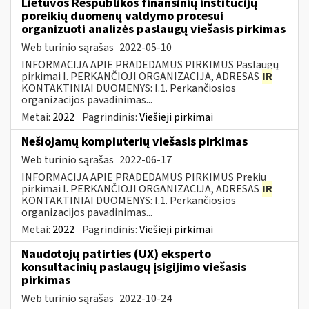
Lietuvos Respublikos finansinių institucijų
poreikių duomenų valdymo procesui
organizuoti analizės paslaugų viešasis pirkimas
Web turinio sąrašas
2022-05-10
INFORMACIJA APIE PRADEDAMUS PIRKIMUS Paslaugų
pirkimai I. PERKANČIOJI ORGANIZACIJA, ADRESAS
IR
KONTAKTINIAI DUOMENYS: I.1. Perkančiosios
organizacijos pavadinimas...
Metai:
2022
Pagrindinis:
Viešieji pirkimai
Nešiojamų kompiuterių viešasis pirkimas
Web turinio sąrašas
2022-06-17
INFORMACIJA APIE PRADEDAMUS PIRKIMUS Prekių
pirkimai I. PERKANČIOJI ORGANIZACIJA, ADRESAS
IR
KONTAKTINIAI DUOMENYS: I.1. Perkančiosios
organizacijos pavadinimas...
Metai:
2022
Pagrindinis:
Viešieji pirkimai
Naudotojų patirties (UX) eksperto
konsultacinių paslaugų įsigijimo viešasis
pirkimas
Web turinio sąrašas
2022-10-24