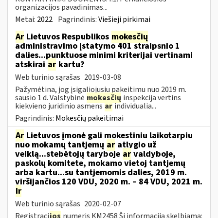
organizacijos pavadinimas...
Metai:
2022
Pagrindinis:
Viešieji pirkimai
Ar
Lietuvos Respublikos
mokesčių
administravimo įstatymo 401 straipsnio 1
dalies...punktuose minimi kriterijai vertinami
atskirai
ar
kartu?
Web turinio sąrašas
2019-03-08
Pažymėtina, jog įsigaliojusiu pakeitimu nuo 2019 m.
sausio 1 d. Valstybinė
mokesčių
inspekcija vertins
kiekvieno juridinio asmens
ar
individualia...
Pagrindinis:
Mokesčių pakeitimai
Ar
Lietuvos įmonė gali mokestiniu laikotarpiu
nuo mokamų tantjemų
ar
atlygio už
veiklą...stebėtojų taryboje
ar
valdyboje,
paskolų komitete, mokamo vietoj tantjemų
arba kartu...su tantjemomis dalies, 2019 m.
viršijančios 120 VDU, 2020 m. – 84 VDU, 2021 m.
ir
Web turinio sąrašas
2020-02-07
Registraci
jos
numeris KM2458 Ši informacija skelbiama: