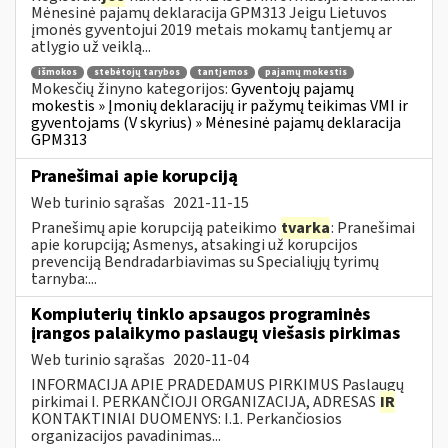
Mėnesinė pajamų deklaracija GPM313 Jeigu Lietuvos
įmonės gyventojui 2019 metais mokamų tantjemų ar
atlygio už veiklą...
išmokos
stebėtojų tarybos
tantjemos
pajamų mokestis
Mokesčių žinyno kategorijos:
Gyventojų pajamų
mokestis » Įmonių deklaracijų ir pažymų teikimas VMI ir
gyventojams (V skyrius) » Mėnesinė pajamų deklaracija
GPM313
Pranešimai apie korupciją
Web turinio sąrašas
2021-11-15
Pranešimų apie korupciją pateikimo
tvarka
: Pranešimai
apie korupciją; Asmenys, atsakingi už korupcijos
prevenciją Bendradarbiavimas su Specialiųjų tyrimų
tarnyba:...
Kompiuterių tinklo apsaugos programinės
įrangos palaikymo paslaugų viešasis pirkimas
Web turinio sąrašas
2020-11-04
INFORMACIJA APIE PRADEDAMUS PIRKIMUS Paslaugų
pirkimai I. PERKANČIOJI ORGANIZACIJA, ADRESAS
IR
KONTAKTINIAI DUOMENYS: I.1. Perkančiosios
organizacijos pavadinimas...