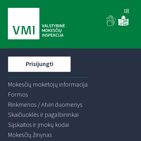
Prisijungti
Mokesčių mokėtojų informacija
Formos
Rinkmenos / Atviri duomenys
Skaičiuoklės ir pagalbininkai
Sąskaitos ir įmokų kodai
Mokesčių žinynas