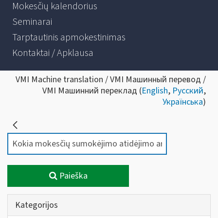
Mokesčių kalendorius
Seminarai
Tarptautinis apmokestinimas
Kontaktai / Apklausa
VMI Machine translation / VMI Машинный перевод /
VMI Машинний переклад (
English
,
Русский
,
Українська
)
Paieška
Kategorijos