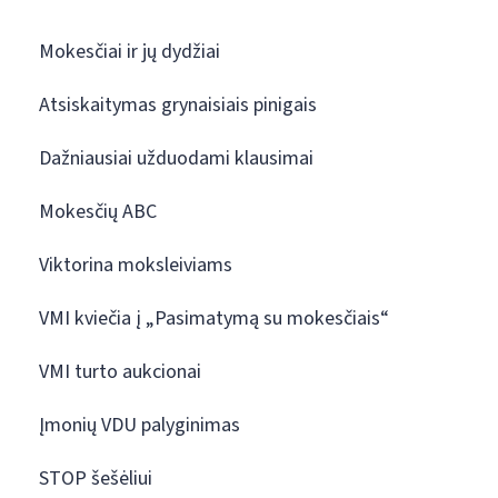
Mokesčiai ir jų dydžiai
Atsiskaitymas grynaisiais pinigais
Dažniausiai užduodami klausimai
Mokesčių ABC
Viktorina moksleiviams
VMI kviečia į „Pasimatymą su mokesčiais“
VMI turto aukcionai
Įmonių VDU palyginimas
STOP šešėliui