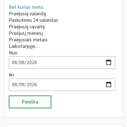
Bet kuriuo metu
Praėjusią valandą
Paskutines 24 valandas
Praėjusią savaitę
Praėjusį mėnesį
Praėjusiais metais
Laikotarpyje…
Nuo
Iki
Paieška