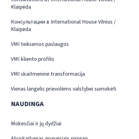
Klaipėda
Консультации в International House Vilnius /
Klaipėda
VMI teikiamos paslaugos
VMI kliento profilis
VMI skaitmeninė transformacija
Vienas langelis prievolėms valstybei sumokėti
NAUDINGA
Mokesčiai ir jų dydžiai
Atsiskaitymas grynaisiais pinigais