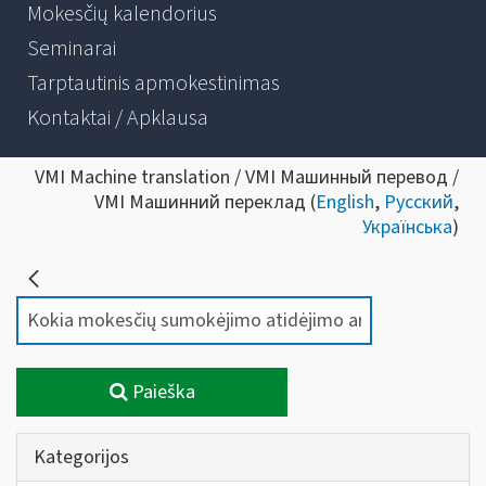
Mokesčių kalendorius
Seminarai
Tarptautinis apmokestinimas
Kontaktai / Apklausa
VMI Machine translation / VMI Машинный перевод /
VMI Машинний переклад (
English
,
Русский
,
Українська
)
Paieška
Kategorijos