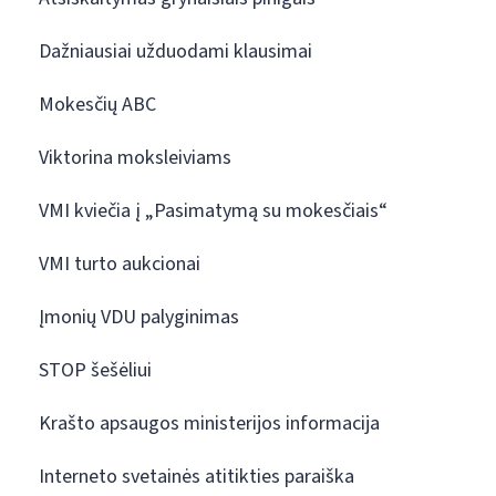
Dažniausiai užduodami klausimai
Mokesčių ABC
Viktorina moksleiviams
VMI kviečia į „Pasimatymą su mokesčiais“
VMI turto aukcionai
Įmonių VDU palyginimas
STOP šešėliui
Krašto apsaugos ministerijos informacija
Interneto svetainės atitikties paraiška