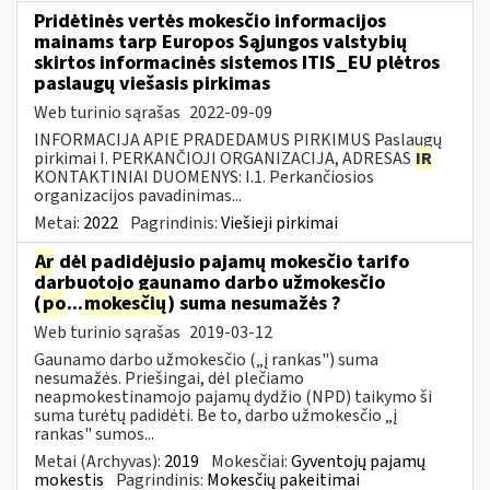
Pridėtinės vertės mokesčio informacijos
mainams tarp Europos Sąjungos valstybių
skirtos informacinės sistemos ITIS_EU plėtros
paslaugų viešasis pirkimas
Web turinio sąrašas
2022-09-09
INFORMACIJA APIE PRADEDAMUS PIRKIMUS Paslaugų
pirkimai I. PERKANČIOJI ORGANIZACIJA, ADRESAS
IR
KONTAKTINIAI DUOMENYS: I.1. Perkančiosios
organizacijos pavadinimas...
Metai:
2022
Pagrindinis:
Viešieji pirkimai
Ar
dėl padidėjusio pajamų mokesčio tarifo
darbuotojo gaunamo darbo užmokesčio
(
po
...
mokesčių
) suma nesumažės ?
Web turinio sąrašas
2019-03-12
Gaunamo darbo užmokesčio („į rankas") suma
nesumažės. Priešingai, dėl plečiamo
neapmokestinamojo pajamų dydžio (NPD) taikymo ši
suma turėtų padidėti. Be to, darbo užmokesčio „į
rankas" sumos...
Metai (Archyvas):
2019
Mokesčiai:
Gyventojų pajamų
mokestis
Pagrindinis:
Mokesčių pakeitimai