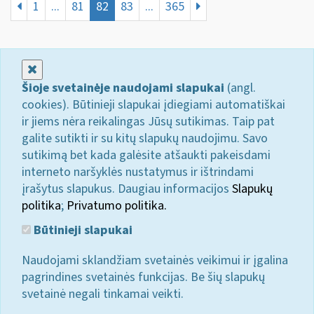
1
...
81
82
83
...
365
Uždaryti
Šioje svetainėje naudojami slapukai
(angl.
cookies). Būtinieji slapukai įdiegiami automatiškai
ir jiems nėra reikalingas Jūsų sutikimas. Taip pat
galite sutikti ir su kitų slapukų naudojimu. Savo
sutikimą bet kada galėsite atšaukti pakeisdami
interneto naršyklės nustatymus ir ištrindami
įrašytus slapukus. Daugiau informacijos
Slapukų
politika
;
Privatumo politika.
Būtinieji slapukai
Naudojami sklandžiam svetainės veikimui ir įgalina
pagrindines svetainės funkcijas. Be šių slapukų
svetainė negali tinkamai veikti.