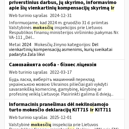
priverstinius darbus, jų skyrimo, informavimo
apie šių vienkartinių kompensacijų skyrimą
ir
Web turinio sąrašas
2024-12-31
Informuojame, kad 2024 m. gruodžio 31 d. priimtas
Valstybinės
mokesčių
inspekcijos prie Lietuvos
Respublikos finansų ministerijos viršininko įsakymas Nr.
VA-111 „Dėl...
Metai:
2024
Mokesčių žinyno kategorijos:
Dėl
vienkartinių kompensacijų asmenims, kurių sveikatai
padaryta žala likvi
Самозайнята особа - бізнес ліцензія
Web turinio sąrašas
2022-03-17
Будь ласка, виберіть машинний переклад
українською мовою Ukrainos piliečiai gali vykdyti
savarankišką komercinę, gamybinę, kūrybinę ar
profesinę veiklą Lietuvoje. Pasirinkti galima iš dviejų...
Informacinis pranešimas dėl nekilnojamojo
turto mokesčio deklaracijų KIT715
ir
KIT711
Web turinio sąrašas
2025-12-01
Valstybinė
mokesčių
inspekcija prie Lietuvos