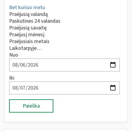
Bet kuriuo metu
Praėjusią valandą
Paskutines 24 valandas
Praėjusią savaitę
Praėjusį mėnesį
Praėjusiais metais
Laikotarpyje…
Nuo
Iki
Paieška