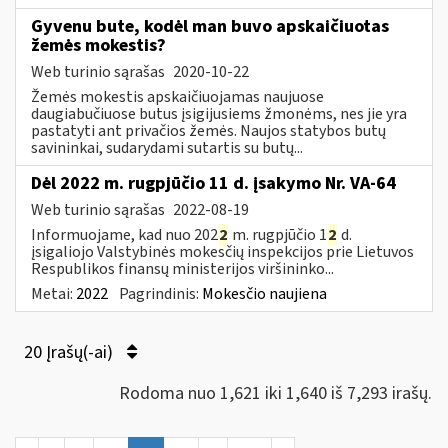
Gyvenu bute, kodėl man buvo apskaičiuotas
žemės mokestis?
Web turinio sąrašas
2020-10-22
Žemės mokestis apskaičiuojamas naujuose
daugiabučiuose butus įsigijusiems žmonėms, nes jie yra
pastatyti ant privačios žemės. Naujos statybos butų
savininkai, sudarydami sutartis su butų...
Dėl 2022 m. rugpjūčio 11 d. įsakymo Nr. VA-64
Web turinio sąrašas
2022-08-19
Informuojame, kad nuo 202
2
m. rugpjūčio 1
2
d.
įsigaliojo Valstybinės mokesčių inspekcijos prie Lietuvos
Respublikos finansų ministerijos viršininko...
Metai:
2022
Pagrindinis:
Mokesčio naujiena
20 Įrašų(-ai)
Rodoma nuo 1,621 iki 1,640 iš 7,293 irašų.