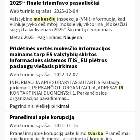
2025“ finale triumfavo pasvaliečiai
Web turinio sąrašas
2025-12-04
Valstybinė
mokesčių
inspekcija (VMI) informuoja, kad
Vilniuje įvyko dešimtoji moksleivių viktorina „Mokesčiai
sugrįžta kiekvienam 2025“. Šių metų čempionais...
Metai:
2025
Pagrindinis:
Naujiena
Pridėtinės vertės mokesčio informacijos
mainams tarp ES valstybių skirtos
informacinės sistemos ITIS_EU plėtros
paslaugų viešasis pirkimas
Web turinio sąrašas
2022-12-02
INFORMACIJA APIE SUDARYTAS SUTARTIS Paslaugų
pirkimai I. PERKANČIOJI ORGANIZACIJA, ADRESAS
IR
KONTAKTINIAI DUOMENYS: I.1. Perkančiosios
organizacijos pavadinimas...
Pagrindinis:
Viešieji pirkimai
Pranešimai apie korupciją
Web turinio sąrašas
2021-11-15
Pranešimų apie korupciją pateikimo
tvarka
: Pranešimai
apie korupciją; Asmenys, atsakingi už korupcijos