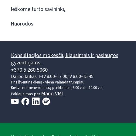
Ieškome turto savininkų
Nuorodos
Konsultacijos mokesčių klausimais ir paslaugos
gyventojams:
+370 5 260 5060
Darbo laikas: I-IV 8.00-17.00, V 8.00-15.45.
Prieššventinę dieną - viena valanda trumpiau.
Kiekvieno mėnesio antrą penktadienį 8.00 val. - 12.00 val.
Mano VMI
Paklausimas per