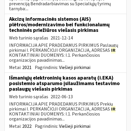
prevenciją Bendradarbiavimas su Specialiųjų tyrimų
tarnyba:...
Akcizų informacinės sistemos (AIS)
plėtros/modernizavimo bei funkcionalumų
techninės priežiūros viešasis pirkimas
Web turinio sąrašas
2021-12-14
INFORMACIJA APIE PRADEDAMUS PIRKIMUS Paslaugų
pirkimai I. PERKANČIOJI ORGANIZACIJA, ADRESAS
IR
KONTAKTINIAI DUOMENYS: I.1. Perkančiosios
organizacijos pavadinimas...
Metai:
2021
Pagrindinis:
Viešieji pirkimai
Išmaniųjų elektroninių kasos aparatų (i.EKA)
posistemio atsparumo įsilaužimams testavimo
paslaugų viešasis pirkimas
Web turinio sąrašas
2022-06-13
INFORMACIJA APIE PRADEDAMUS PIRKIMUS Prekių
pirkimai I. PERKANČIOJI ORGANIZACIJA, ADRESAS
IR
KONTAKTINIAI DUOMENYS: I.1. Perkančiosios
organizacijos pavadinimas...
Metai:
2022
Pagrindinis:
Viešieji pirkimai