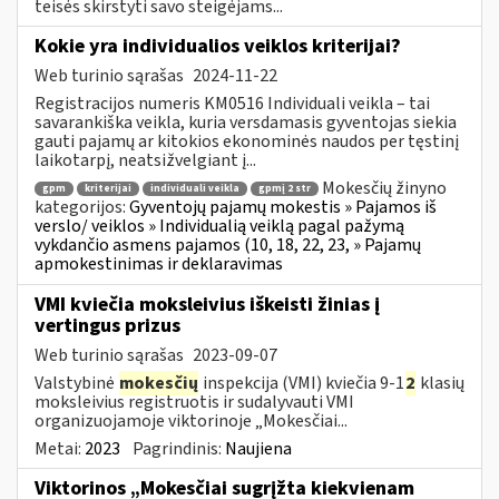
teisės skirstyti savo steigėjams...
Kokie yra individualios veiklos kriterijai?
Web turinio sąrašas
2024-11-22
Registracijos numeris KM0516 Individuali veikla – tai
savarankiška veikla, kuria versdamasis gyventojas siekia
gauti pajamų ar kitokios ekonominės naudos per tęstinį
laikotarpį, neatsižvelgiant į...
Mokesčių žinyno
gpm
kriterijai
individuali veikla
gpmį 2 str
kategorijos:
Gyventojų pajamų mokestis » Pajamos iš
verslo/ veiklos » Individualią veiklą pagal pažymą
vykdančio asmens pajamos (10, 18, 22, 23, » Pajamų
apmokestinimas ir deklaravimas
VMI kviečia moksleivius iškeisti žinias į
vertingus prizus
Web turinio sąrašas
2023-09-07
Valstybinė
mokesčių
inspekcija (VMI) kviečia 9-1
2
klasių
moksleivius registruotis ir sudalyvauti VMI
organizuojamoje viktorinoje „Mokesčiai...
Metai:
2023
Pagrindinis:
Naujiena
Viktorinos „Mokesčiai sugrįžta kiekvienam