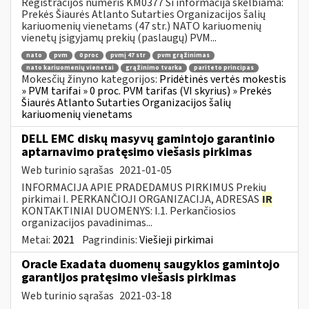
Registracijos numeris KM0377 Ši informacija skelbiama:
Prekės Šiaurės Atlanto Sutarties Organizacijos šalių
kariuomenių vienetams (47 str.) NATO kariuomenių
vienetų įsigyjamų prekių (paslaugų) PVM...
nato
pvm
0 proc
pvmį 47 str
pvm grąžinimas
nato kariuomenių vienetai
grąžinimo tvarka
pariteto principas
Mokesčių žinyno kategorijos:
Pridėtinės vertės mokestis
» PVM tarifai » 0 proc. PVM tarifas (VI skyrius) » Prekės
Šiaurės Atlanto Sutarties Organizacijos šalių
kariuomenių vienetams
DELL EMC diskų masyvų gamintojo garantinio
aptarnavimo pratęsimo viešasis pirkimas
Web turinio sąrašas
2021-01-05
INFORMACIJA APIE PRADEDAMUS PIRKIMUS Prekių
pirkimai I. PERKANČIOJI ORGANIZACIJA, ADRESAS
IR
KONTAKTINIAI DUOMENYS: I.1. Perkančiosios
organizacijos pavadinimas...
Metai:
2021
Pagrindinis:
Viešieji pirkimai
Oracle Exadata duomenų saugyklos gamintojo
garantijos pratęsimo viešasis pirkimas
Web turinio sąrašas
2021-03-18