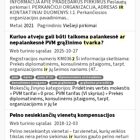
INFORMACIJA APIE PRADEDAMUS PIRKIMUS Paslaugų
pirkimai I. PERKANČIOJI ORGANIZACIJA, ADRESAS
IR
KONTAKTINIAI DUOMENYS: I.1. Perkančiosios
organizacijos pavadinimas...
Metai:
2021
Pagrindinis:
Viešieji pirkimai
Kuriuo atveju gali būti taikoma palankesnė
ar
nepalankesnė PVM grąžinimo
tvarka
?
Web turinio sąrašas
2025-10-27
Registracijos numeris KM036
2
Ši informacija skelbiama:
Prekės diplomatinėms, konsulinėms įstaigoms, tarpt.
organizacijoms
ir
jų šeimos nariams (47...
pvm
0 proc
pvmį 47 str
diplomatinėms atstovybėms
konsulinėms įstaigoms
pvm grąžinimas
grąžinimo procedūra
Mokesčių žinyno kategorijos:
Pridėtinės vertės mokestis
» PVM tarifai » 0 proc. PVM tarifas (VI skyrius) » Prekės
diplomatinėms, konsulinėms įstaigoms, tarpt.
organizacijoms ir jų še
Pelno nesiekiančių vienetų kompensacijos
Web turinio sąrašas
2018-12-03
Pelno nesiekiantys vienetai – tai vienetai, kurių veiklos
tikslas nėra pelno siekimas
ir
kurios gauto pelno neturi