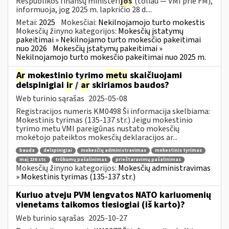
Respublikos finansų ministeri
jos
(toliau — VMI prie FM),
informuoja, jog 2025 m. lapkričio 28 d....
Metai:
2025
Mokesčiai:
Nekilnojamojo turto mokestis
Mokesčių žinyno kategorijos:
Mokesčių įstatymų
pakeitimai » Nekilnojamo turto mokesčio pakeitimai
nuo 2026
Mokesčių įstatymų pakeitimai »
Nekilnojamojo turto mokesčio pakeitimai nuo 2025 m.
Ar
mokestinio tyrimo
metu
skaičiuojami
delspinigiai
ir
/
ar
skiriamos baudos?
Web turinio sąrašas
2025-05-08
Registracijos numeris KM0498 Ši informacija skelbiama:
Mokestinis tyrimas (135-137 str.) Jeigu mokestinio
tyrimo metu VMI pareigūnas nustato mokesčių
mokėtojo pateiktos mokesčių deklaracijos ar...
bauda
delspinigiai
mokesčių administravimas
mokestinis tyrimas
maį 136 str.
trūkumų pašalinimas
prieštaravimų pašalinimas
Mokesčių žinyno kategorijos:
Mokesčių administravimas
» Mokestinis tyrimas (135-137 str.)
Kuriuo atveju PVM lengvatos NATO kariuomenių
vienetams taikomos tiesiogiai (iš karto)?
Web turinio sąrašas
2025-10-27