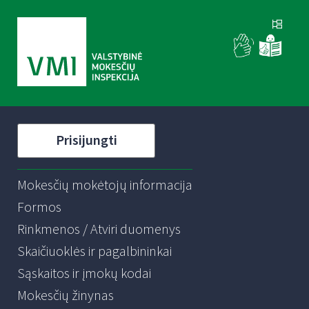
Prisijungti
Mokesčių mokėtojų informacija
Formos
Rinkmenos / Atviri duomenys
Skaičiuoklės ir pagalbininkai
Sąskaitos ir įmokų kodai
Mokesčių žinynas