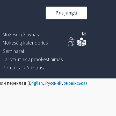
Prisijungti
Mokesčių žinynas
Mokesčių kalendorius
Seminarai
Tarptautinis apmokestinimas
Kontaktai / Apklausa
ний переклад (
English
,
Русский
,
Українська
)