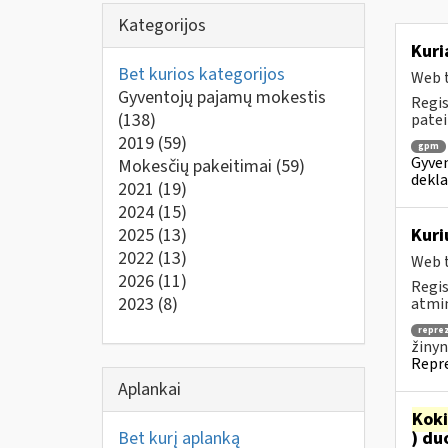
Kategorijos
Kuri
Bet kurios kategorijos
Web t
Gyventojų pajamų mokestis
Regis
(138)
patei
2019
(59)
gpm
Gyven
Mokesčių pakeitimai
(59)
dekla
2021
(19)
2024
(15)
2025
(13)
Kuri
2022
(13)
Web t
2026
(11)
Regis
2023
(8)
atmin
repre
žinyn
Repre
Aplankai
Kok
Bet kurį aplanką
) du