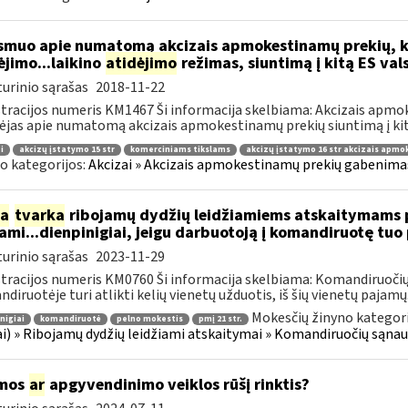
muo apie numatomą akcizais apmokestinamų prekių, k
jimo...laikino
atidėjimo
režimas, siuntimą į kitą ES val
urinio sąrašas
2018-11-22
tracijos numeris KM1467 Ši informacija skelbiama: Akcizais apmo
ėjas apie numatomą akcizais apmokestinamų prekių siuntimą į kitą
i
akcizų įstatymo 15 str
komerciniams tikslams
akcizų įstatymo 16 str akcizais apm
o kategorijos:
Akcizai » Akcizais apmokestinamų prekių gabenimas 
ia
tvarka
ribojamų dydžių leidžiamiems atskaitymams p
mi...dienpinigiai, jeigu darbuotoją į komandiruotę tuo
urinio sąrašas
2023-11-29
tracijos numeris KM0760 Ši informacija skelbiama: Komandiruočių s
diruotėje turi atlikti kelių vienetų užduotis, iš šių vienetų pajamų.
Mokesčių žinyno kategori
nigiai
komandiruotė
pelno mokestis
pmį 21 str.
ai) » Ribojamų dydžių leidžiami atskaitymai » Komandiruočių sąnaud
mos
ar
apgyvendinimo veiklos rūšį rinktis?