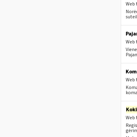
Web t
Norėd
suteik
Paj
Web t
Viene
Pajam
Koma
Web t
Koma
koman
Kok
Web t
Regis
gėrim