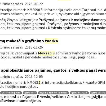
urinio sąrašas
2026-01-22
tracijos numeris KM3090 Ši informacija skelbiama: Tarptautiniai 
itoms taikomų mokestinių prievolių vykdymo akto įgyvendinimo sus
čių žinyno kategorijos:
Prašymai, pažymos ir mokėjimo duomenys
nų teikimo įsipareigojimai
Prašymai, pažymos ir mokėjimo duo
nų teikimo įsipareigojimai » Užsienio sąskaitoms taikomų mokes
mų mokesčio grąžinimo
tvarka
urinio sąrašas
2018-11-26
oji dalis: Vadovaujantis
Mokesčių
administravimo įstatymo nuos
ojo sumokėta per didelė mokesčio suma. Taigi, pagrindas...
 apmokestinamos pajamos, gautos iš veiklos pagal versl
urinio sąrašas
2025-12-05
tracijos numeris KM063
2
Ši informacija skelbiama: Fiksuoto GPM
slo liudijime nurodytos...
verslo liudijimas
gpmį 6 str
pajamų apmokestinimas
gpmį 2 str 22 d
gpmį 10 str 2
ų mokestis » Pajamos iš verslo/ veiklos » Verslo liudijimą įsigijus
ičiavimas ir sumokėjimas