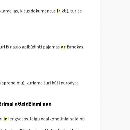
eklaracijas, kitus dokumentus
ir
kt.), turite
uri iš naujo apibūdinti pajamas
ar
išmokas.
(sprendimu), kuriame turi būti nurodyta
gėrimai atleidžiami nuo
ai
ir
lengvatos Jeigu nealkoholiniai saldinti