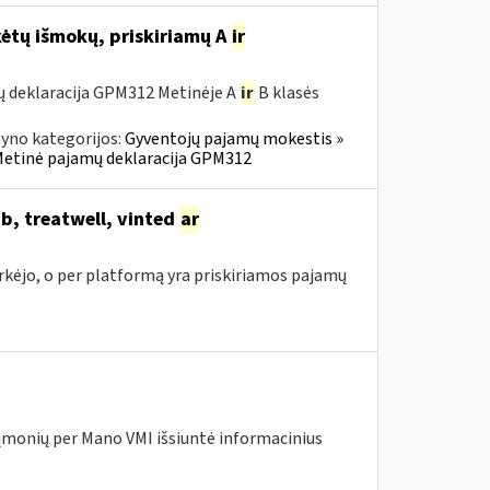
ėtų išmokų, priskiriamų A
ir
ų deklaracija GPM312 Metinėje A
ir
B klasės
yno kategorijos:
Gyventojų pajamų mokestis »
» Metinė pajamų deklaracija GPM312
b, treatwell, vinted
ar
irkėjo, o per platformą yra priskiriamos pajamų
įmonių per Mano VMI išsiuntė informacinius