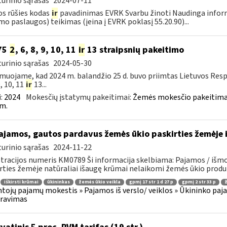
urinio sąrašas
2024-07-11
os rūšies kodas
ir
pavadinimas EVRK Svarbu žinoti Naudinga infor
mo paslaugos) teikimas (įeina į EVRK poklasį 55.20.90)...
75
2
, 6, 8, 9, 10, 11
ir
13 straipsnių pakeitimo
urinio sąrašas
2024-05-30
muojame, kad 2024 m. balandžio 25 d. buvo priimtas Lietuvos Res
9, 10, 11
ir
13...
:
2024
Mokesčių įstatymų pakeitimai:
Žemės mokesčio pakeitimai
m.
jamos, gautos pardavus žemės ūkio paskirties žemėje i
urinio sąrašas
2024-11-22
tracijos numeris KM0789 Ši informacija skelbiama: Pajamos / išmo
rties žemėje natūraliai išaugę krūmai nelaikomi žemės ūkio produkt
iškirsti krūmai
ūkininkas
žemės ūkio veikla
gpmį 17 str 1 d 27 p
gpmį 2 str 33 p
ž
tojų pajamų mokestis » Pajamos iš verslo/ veiklos » Ūkininko pajamos
aravimas