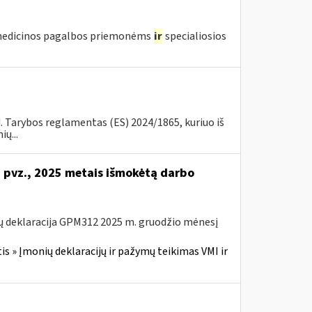
edicinos pagalbos priemonėms
ir
specialiosios
d. Tarybos reglamentas (ES) 2024/1865, kuriuo iš
ų...
i pvz., 2025 metais išmokėtą darbo
ų deklaracija GPM312 2025 m. gruodžio mėnesį
 » Įmonių deklaracijų ir pažymų teikimas VMI ir