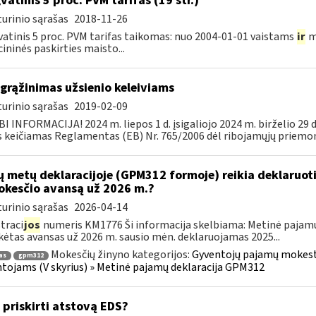
vatinis 5 proc. PVM tarifas (19 str.)
urinio sąrašas
2018-11-26
atinis 5 proc. PVM tarifas taikomas: nuo 2004-01-01 vaistams
ir
m
ininės paskirties maisto...
grąžinimas užsienio keleiviams
urinio sąrašas
2019-02-09
I INFORMACIJA! 2024 m. liepos 1 d. įsigaliojo 2024 m. birželio 29 
s keičiamas Reglamentas (EB) Nr. 765/2006 dėl ribojamųjų priemoni
ų metų deklaracijoje (GPM312 formoje) reikia deklaruot
kesčio avansą už 2026 m.?
urinio sąrašas
2026-04-14
traci
jos
numeris KM1776 Ši informacija skelbiama: Metinė pajam
ėtas avansas už 2026 m. sausio mėn. deklaruojamas 2025...
Mokesčių žinyno kategorijos:
Gyventojų pajamų mokestis
as
gpm312
tojams (V skyrius) » Metinė pajamų deklaracija GPM312
 priskirti atstovą EDS?