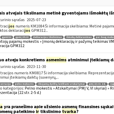
ais atvejais tikslinama metinė gyventojams išmokėtų i
urinio sąrašas
2025-07-23
traci
jos
numeris KM1084 Ši informacija skelbiama: Metinė pajam
ktos deklaraci
jos
GPM312...
gpm312
gpmį 24 str
deklaracijos tikslinimas
išmokų deklaravimas
per daug moke
tojų pajamų mokestis » Įmonių deklaracijų ir pažymų teikimas VMI
racija GPM312
uo atveju konkretiems
asmenims
atminimui įteikiamų dai
urinio sąrašas
2023-11-30
tracijos numeris KM0817 Ši informacija skelbiama: Reprezentacija
imui įteikiamų daiktų (suvenyrų,...
zentacija
pelno mokestis
ribojamų dydžių leidžiami atskaitymai
pmį 22 str. 2 d.
re
o kategorijos:
Pelno mokestis » Atskaitymai (PMĮ V, VI skyriai) » R
zentacija (22 str. 2-5 d.)
ia
yra pranešimo apie užsienio asmenų finansines sąska
omenų pateikimo
ir
tikslinimo
tvarka
?