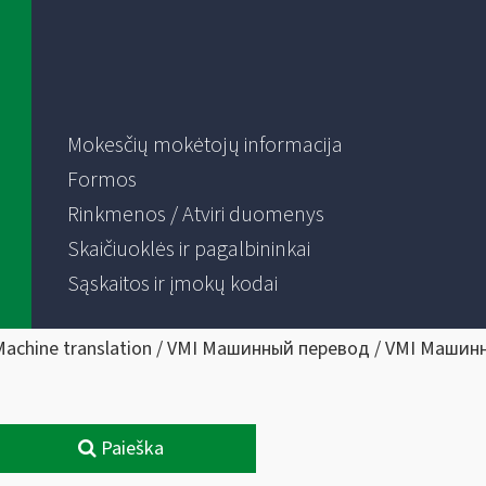
Mokesčių mokėtojų informacija
Formos
Rinkmenos / Atviri duomenys
Skaičiuoklės ir pagalbininkai
Sąskaitos ir įmokų kodai
Machine translation / VMI Машинный перевод / VMI Машин
Paieška