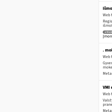
išmo
Web t
Regis
išmok
a klas
Įmoni
. mo
Web t
Gyven
moke
Metai
VMI 
Web t
Valst
prane
Metai