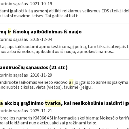
urinio sąrašas
2021-10-19
ami įgalioti kitą asmenį atlikti reikiamus veiksmus EDS (teikti d
ti atstovavimo teises. Tai galite atlikti: ...
amų
ir
išmokų apibūdinimas iš naujo
urinio sąrašas
2018-12-04
tai, apskaičiuodami apmokestinamąjį pelną, tam tikrais atvejais t
os arba išmokos, apibūdintos iš naujo, apmokestinamos...
ndiruočių sąnaudos (21 str.)
urinio sąrašas
2018-11-29
ndiruote laikomas vieneto vadovo
ar
jo įgalioto asmens įsakymu 
diruotės tikslas, vieta (vietos), trukmė (jeigu...
ia
akcizų grąžinimo
tvarka
, kai nealkoholiniai saldinti 
urinio sąrašas
2025-11-21
tracijos numeris KM3664 Ši informacija skelbiama: Mokesčio tarif
ai atleidžiami nuo akcizų, akcizai grąžinami taip:...