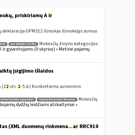
šmokų, priskiriamų A
ir
ų deklaracija GPM312 Išmokas išmokėjęs asmuo
Mokesčių žinyno kategorijos:
sčio
per didelis tarifas
 ir gyventojams (V skyrius) » Metinė pajamų
ktų įsigijimo išlaidos
 (2
2
str.
2
-5 d.) Konkretiems asmenims
Mokesčių
prezentacinės sąnaudos
reprezentacinės dovanos
ibojamų dydžių leidžiami atskaitymai »
itas (XML duomenų rinkmena...
ar
RRC910