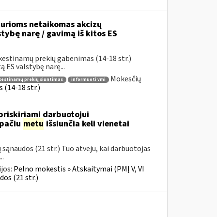
urioms netaikomas akcizų
stybę narę / gavimą iš kitos ES
kestinamų prekių gabenimas (14-18 str.)
 ES valstybę narę...
Mokesčių
okestinamų prekių siuntimas
informuoti vmi
(14-18 str.)
riskiriami darbuotojui
 pačiu
metu
išsiunčia keli vienetai
ąnaudos (21 str.) Tuo atveju, kai darbuotojas
..
jos:
Pelno mokestis » Atskaitymai (PMĮ V, VI
os (21 str.)