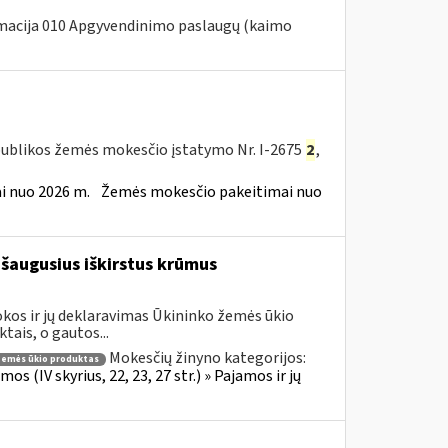
macija 010 Apgyvendinimo paslaugų (kaimo
publikos žemės mokesčio įstatymo Nr. I-2675
2
,
 nuo 2026 m.
Žemės mokesčio pakeitimai nuo
šaugusius iškirstus krūmus
kos ir jų deklaravimas Ūkininko žemės ūkio
ais, o gautos...
Mokesčių žinyno kategorijos:
emės ūkio produktas
 (IV skyrius, 22, 23, 27 str.) » Pajamos ir jų