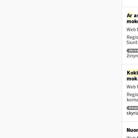
Ar
as
mokė
Web t
Regis
Siunt
akciza
žinyn
Kok
moka
Web t
Regis
koman
dienpi
skyri
Nuo