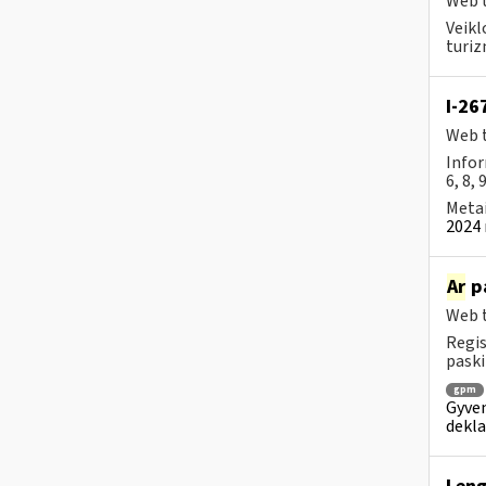
Web t
Veikl
turiz
I-26
Web t
Infor
6, 8, 
Metai
2024 
Ar
pa
Web t
Regis
paski
gpm
Gyven
dekl