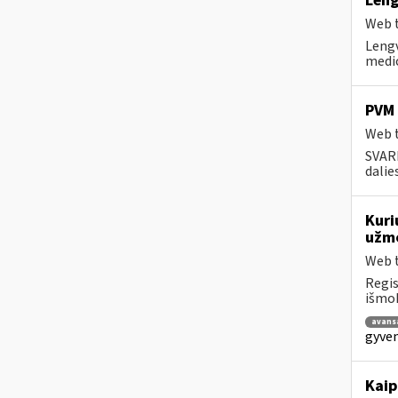
Leng
Web t
Lengv
medic
PVM 
Web t
SVARB
dalie
Kuri
užmo
Web t
Regis
išmok
avans
gyven
Kaip