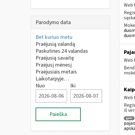
Web t
Regis
sąska
Parodymo data
Mokes
duome
duome
Bet kuriuo metu
Praėjusią valandą
Paskutines 24 valandas
Paja
Praėjusią savaitę
Web t
Praėjusį mėnesį
Bendr
Praėjusiais metais
mokėt
Laikotarpyje…
Nuo
Iki
Kaip
Web t
Regis
iš ver
Paieška
gpm
pajam
apska