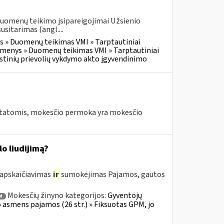
duomenų teikimo įsipareigojimai Užsienio
itarimas (angl....
 » Duomenų teikimas VMI » Tarptautiniai
menys » Duomenų teikimas VMI » Tarptautiniai
tinių prievolių vykdymo akto įgyvendinimo
tatomis, mokesčio permoka yra mokesčio
o liudijimą?
 apskaičiavimas
ir
sumokėjimas Pajamos, gautos
Mokesčių žinyno kategorijos:
Gyventojų
 d
io asmens pajamos (26 str.) » Fiksuotas GPM, jo