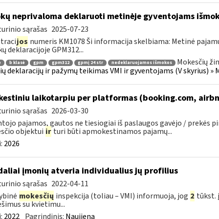
kų neprivaloma deklaruoti metinėje gyventojams išmok
urinio sąrašas
2025-07-23
traci
jos
numeris KM1078 Ši informacija skelbiama: Metinė pajam
ų deklaracijoje GPM312...
Mokesčių žin
ė
b klasė
gpm
gpm312
gpmį 24 str
nedeklaruojamos išmokos
ų deklaracijų ir pažymų teikimas VMI ir gyventojams (V skyrius) 
kestiniu laikotarpiu per platformas (booking.com, airbn
urinio sąrašas
2026-03-30
tojo pajamos, gautos ne tiesiogiai iš paslaugos gavėjo / prekės p
sčio objektui
ir
turi būti apmokestinamos pajamų...
:
2026
daliai įmonių atveria individualius jų profilius
urinio sąrašas
2022-04-11
ybinė
mokesčių
inspekcija (toliau – VMI) informuoja, jog
2
tūkst. 
šimus su kvietimu...
:
2022
Pagrindinis:
Naujiena