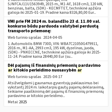
SJNFCAJ11U1563949, 2015 m., M1-AF, 1618 cm3, 120 kW,
benzinas, balta, (SDK) - KECMFTET, technikinė apžiūra
galioja iki 2025-01-19. Pradinė kaina 8326,80,00 Eur...
VMI prie FM 2024 m. balandžio 23 d. 11.00 val.
konkurso būdu parduoda valstybei perduotą
transporto priemonę:
Web turinio sąrašas
2024-04-05
1. Automobilis BMW 730D, VIN: WBA7C21050G479911,
2016 m., M1-AA, 2993 cm3, 195 kW, dyzelinas, juoda,
(SDK) - PNKECCNE, technikinė apžiūra galioja iki 2025-
11-24. Pradinė kaina 28440,00 Eur (su...
Dėl pajamų iš finansinių priemonių pardavimo
ar
kitokio perleidimo nuosavybėn
ar
Web turinio sąrašas
2025-04-17
Atsižvelgdami į gaunamus gyventojų paklausimus bei
vykstantį 2024 m. laikotarpiu gautų pajamų deklaravimą,
teikiame paaiškinimą dėl pajamų iš finansinių priemonių
pardavimo ar kitokio perleidimo...
Metai:
2025