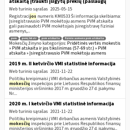
atskaitą įtraukti įsigytų prekių (paslaugų
Web turinio sąrašas
2025-05-15
Registraci
jos
numeris KM0533 Ši informacija skelbiama:
Įsiregistravusio PVM mokėtoju asmens PVM atskaita
gali pasinaudoti PVM mokėtojais įsiregistravę fiziniai
asmenys,...
pvm
pvmį 58 str
pvm atskaita
fizinio asmens pvm atskaita
Mokesčių žinyno kategorijos:
Pridėtinės vertės mokestis
» PVM atskaita ir jos tikslinimas (57-69 str.) » PVM
atskaita » Įsiregistravusio PVM mokėtoju asmens
2019 m. II ketvirčio VMI statistinė informacija
Web turinio sąrašas
2021-11-22
Politikų kreipimaisi į VMI dirbančius asmenis Valstybinės
mokesčių
inspekcijos prie Lietuvos Respublikos finansų
ministerijos viršininko 2017 m. gruodžio 27 d. įsakymu
Nr....
2020 m. I ketvirčio VMI statistinė informacija
Web turinio sąrašas
2021-11-22
Politikų kreipimaisi į VMI dirbančius asmenis Valstybinės
mokesčių
inspekcijos prie Lietuvos Respublikos finansų
ministerijos viršininko 2017 m. gruodžio 27 d. įsakymu...