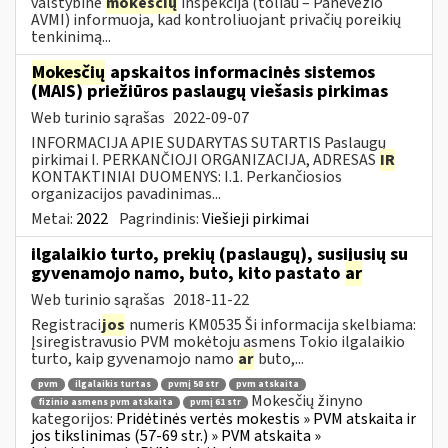
valstybinė
mokesčių
inspekcija (toliau – Panevėžio
AVMI) informuoja, kad kontroliuojant privačių poreikių
tenkinimą...
Mokesčių
apskaitos informacinės sistemos
(MAIS) priežiūros paslaugų viešasis pirkimas
Web turinio sąrašas
2022-09-07
INFORMACIJA APIE SUDARYTAS SUTARTIS Paslaugų
pirkimai I. PERKANČIOJI ORGANIZACIJA, ADRESAS
IR
KONTAKTINIAI DUOMENYS: I.1. Perkančiosios
organizacijos pavadinimas...
Metai:
2022
Pagrindinis:
Viešieji pirkimai
ilgalaikio turto, prekių (paslaugų), susijusių su
gyvenamojo namo, buto, kito pastato
ar
Web turinio sąrašas
2018-11-22
Registraci
jos
numeris KM0535 Ši informacija skelbiama:
Įsiregistravusio PVM mokėtoju asmens Tokio ilgalaikio
turto, kaip gyvenamojo namo
ar
buto,...
pvm
ilgalaikis turtas
pvmį 58 str
pvm atskaita
Mokesčių žinyno
fizinio asmens pvm atskaita
pvmį 61 str
kategorijos:
Pridėtinės vertės mokestis » PVM atskaita ir
jos tikslinimas (57-69 str.) » PVM atskaita »