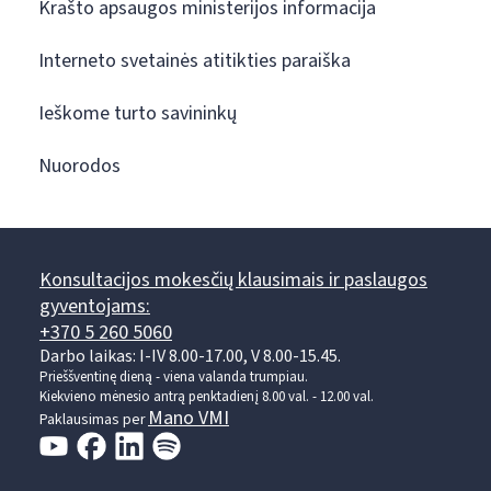
Krašto apsaugos ministerijos informacija
Interneto svetainės atitikties paraiška
Ieškome turto savininkų
Nuorodos
Konsultacijos mokesčių klausimais ir paslaugos
gyventojams:
+370 5 260 5060
Darbo laikas: I-IV 8.00-17.00, V 8.00-15.45.
Prieššventinę dieną - viena valanda trumpiau.
Kiekvieno mėnesio antrą penktadienį 8.00 val. - 12.00 val.
Mano VMI
Paklausimas per