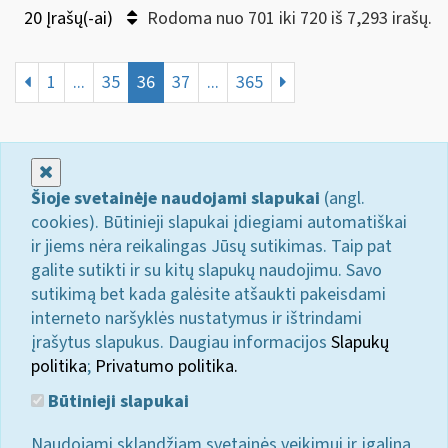
20 Įrašų(-ai)
Rodoma nuo 701 iki 720 iš 7,293 irašų.
1
...
35
36
37
...
365
Uždaryti
Šioje svetainėje naudojami slapukai
(angl.
cookies). Būtinieji slapukai įdiegiami automatiškai
ir jiems nėra reikalingas Jūsų sutikimas. Taip pat
galite sutikti ir su kitų slapukų naudojimu. Savo
sutikimą bet kada galėsite atšaukti pakeisdami
interneto naršyklės nustatymus ir ištrindami
įrašytus slapukus. Daugiau informacijos
Slapukų
politika
;
Privatumo politika.
Būtinieji slapukai
Naudojami sklandžiam svetainės veikimui ir įgalina