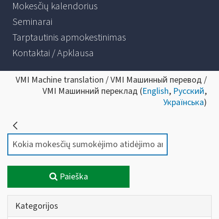
Mokesčių kalendorius
Seminarai
Tarptautinis apmokestinimas
Kontaktai / Apklausa
VMI Machine translation / VMI Машинный перевод /
VMI Машинний переклад (
English
,
Русский
,
Українська
)
Paieška
Kategorijos