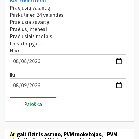
Bet kuriuo metu
Praėjusią valandą
Paskutines 24 valandas
Praėjusią savaitę
Praėjusį mėnesį
Praėjusiais metais
Laikotarpyje…
Nuo
Iki
Paieška
Ar
gali fizinis asmuo, PVM mokėtojas, į PVM