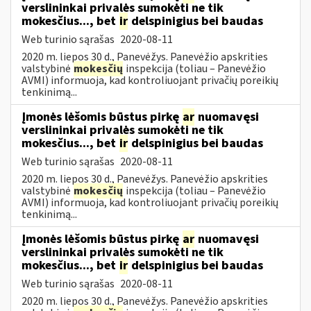
verslininkai privalės sumokėti ne tik
mokesčius..., bet
ir
delspinigius bei baudas
Web turinio sąrašas
2020-08-11
2020 m. liepos 30 d., Panevėžys. Panevėžio apskrities
valstybinė
mokesčių
inspekcija (toliau – Panevėžio
AVMI) informuoja, kad kontroliuojant privačių poreikių
tenkinimą...
Įmonės lėšomis būstus pirkę
ar
nuomavęsi
verslininkai privalės sumokėti ne tik
mokesčius..., bet
ir
delspinigius bei baudas
Web turinio sąrašas
2020-08-11
2020 m. liepos 30 d., Panevėžys. Panevėžio apskrities
valstybinė
mokesčių
inspekcija (toliau – Panevėžio
AVMI) informuoja, kad kontroliuojant privačių poreikių
tenkinimą...
Įmonės lėšomis būstus pirkę
ar
nuomavęsi
verslininkai privalės sumokėti ne tik
mokesčius..., bet
ir
delspinigius bei baudas
Web turinio sąrašas
2020-08-11
2020 m. liepos 30 d., Panevėžys. Panevėžio apskrities