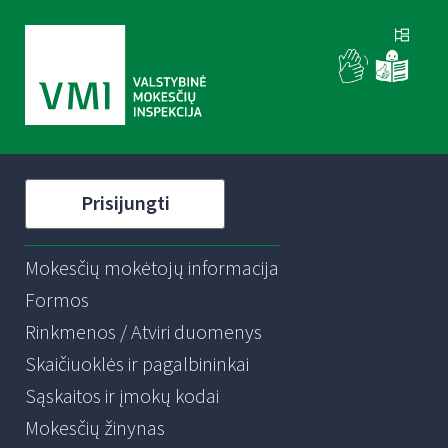
Prisijungti
Mokesčių mokėtojų informacija
Formos
Rinkmenos / Atviri duomenys
Skaičiuoklės ir pagalbininkai
Sąskaitos ir įmokų kodai
Mokesčių žinynas