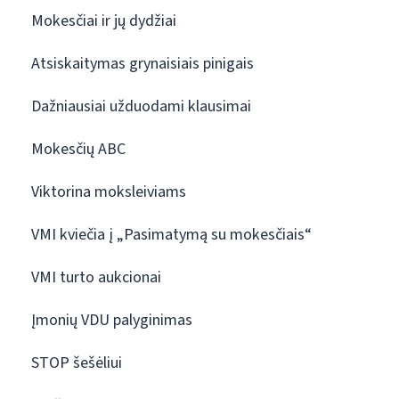
Mokesčiai ir jų dydžiai
Atsiskaitymas grynaisiais pinigais
Dažniausiai užduodami klausimai
Mokesčių ABC
Viktorina moksleiviams
VMI kviečia į „Pasimatymą su mokesčiais“
VMI turto aukcionai
Įmonių VDU palyginimas
STOP šešėliui