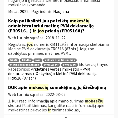
nugalėjo ir geriausiai šiemet mokesčius išmanančia
moksleivių komanda...
Metai:
2022
Pagrindinis:
Naujiena
Kaip patikslinti jau pateiktą
mokesčių
administratoriui metinę PVM deklaraciją
(FR0516...)
ir
jos
priedą (FR0516A)?
Web turinio sąrašas
2018-11-22
Registraci
jos
numeris KM1129 Ši informacija skelbiama:
Metinė PVM deklaracija FR0516 (87 str.) Jeigu po
užpildytos pirminės metinės PVM...
fr0516
fr0516a
pvm
deklaracijos tikslinimas
Mokesčių žinyno
metinė pvm deklaracija
pvmį 128 str
pvmį 87 str
kategorijos:
Pridėtinės vertės mokestis » PVM
deklaravimas (IX skyrius) » Metinė PVM deklaracija
FR0516 (87 str.)
DUK apie
mokesčių
sumokėjimą, jų išieškojimą
Web turinio sąrašas
2022-03-09
1. Kur rasti informaciją apie mano turimas
mokesčių
skolas? Paaiškinimus, kur galite rasti informaciją apie
mokestines prievoles
ir
turimas skolas,...