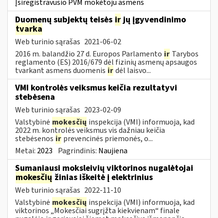
Įsiregistravusio PVM mokėtoju asmens
Duomenų subjektų teisės
ir
jų įgyvendinimo
tvarka
Web turinio sąrašas
2021-06-02
2016 m. balandžio 27 d. Europos Parlamento
ir
Tarybos
reglamento (ES) 2016/679 dėl fizinių asmenų apsaugos
tvarkant asmens duomenis
ir
dėl laisvo...
VMI kontrolės veiksmus keičia rezultatyvi
stebėsena
Web turinio sąrašas
2023-02-09
Valstybinė
mokesčių
inspekcija (VMI) informuoja, kad
2022 m. kontrolės veiksmus vis dažniau keičia
stebėsenos
ir
prevencinės priemonės, o...
Metai:
2023
Pagrindinis:
Naujiena
Sumaniausi moksleivių viktorinos nugalėtojai
mokesčių
žinias iškeitė į elektrinius
Web turinio sąrašas
2022-11-10
Valstybinė
mokesčių
inspekcija (VMI) informuoja, kad
viktorinos „Mokesčiai sugrįžta kiekvienam“ finale