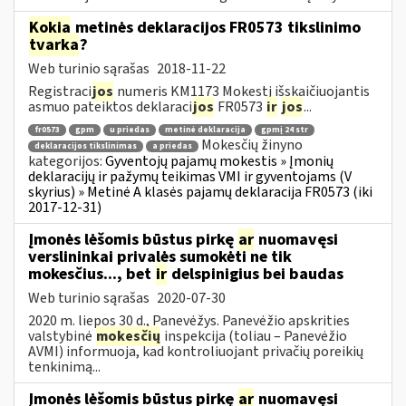
Kokia
metinės deklaracijos FR0573 tikslinimo
tvarka
?
Web turinio sąrašas
2018-11-22
Registraci
jos
numeris KM1173 Mokestį išskaičiuojantis
asmuo pateiktos deklaraci
jos
FR0573
ir
jos
...
fr0573
gpm
u priedas
metinė deklaracija
gpmį 24 str
Mokesčių žinyno
deklaracijos tikslinimas
a priedas
kategorijos:
Gyventojų pajamų mokestis » Įmonių
deklaracijų ir pažymų teikimas VMI ir gyventojams (V
skyrius) » Metinė A klasės pajamų deklaracija FR0573 (iki
2017-12-31)
Įmonės lėšomis būstus pirkę
ar
nuomavęsi
verslininkai privalės sumokėti ne tik
mokesčius..., bet
ir
delspinigius bei baudas
Web turinio sąrašas
2020-07-30
2020 m. liepos 30 d., Panevėžys. Panevėžio apskrities
valstybinė
mokesčių
inspekcija (toliau – Panevėžio
AVMI) informuoja, kad kontroliuojant privačių poreikių
tenkinimą...
Įmonės lėšomis būstus pirkę
ar
nuomavęsi