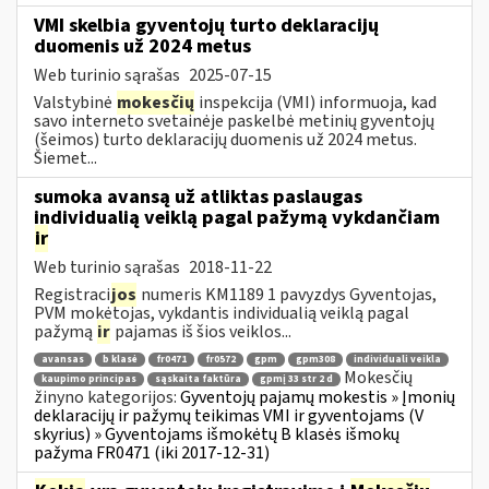
VMI skelbia gyventojų turto deklaracijų
duomenis už 2024 metus
Web turinio sąrašas
2025-07-15
Valstybinė
mokesčių
inspekcija (VMI) informuoja, kad
savo interneto svetainėje paskelbė metinių gyventojų
(šeimos) turto deklaracijų duomenis už 2024 metus.
Šiemet...
sumoka avansą už atliktas paslaugas
individualią veiklą pagal pažymą vykdančiam
ir
Web turinio sąrašas
2018-11-22
Registraci
jos
numeris KM1189 1 pavyzdys Gyventojas,
PVM mokėtojas, vykdantis individualią veiklą pagal
pažymą
ir
pajamas iš šios veiklos...
avansas
b klasė
fr0471
fr0572
gpm
gpm308
individuali veikla
Mokesčių
kaupimo principas
sąskaita faktūra
gpmį 33 str 2 d
žinyno kategorijos:
Gyventojų pajamų mokestis » Įmonių
deklaracijų ir pažymų teikimas VMI ir gyventojams (V
skyrius) » Gyventojams išmokėtų B klasės išmokų
pažyma FR0471 (iki 2017-12-31)