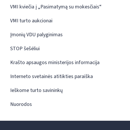
VMI kviečia į „Pasimatymą su mokesčiais“
VMI turto aukcionai
Įmonių VDU palyginimas
STOP šešėliui
Krašto apsaugos ministerijos informacija
Interneto svetainės atitikties paraiška
Ieškome turto savininkų
Nuorodos