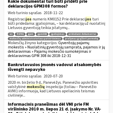
Kokie dokumentai turi būti pridėti prie
deklaracijos GPM308 formos?
Web turinio sąrašas
2018-11-22
Registraci
jos
numeris KM0152 Prie deklaraci
jos
turi
būti pridedama: įgaliojimas, – kai deklaraciją už nuolatinį
Lietuvos gyventoją teikia įstatymų...
a1
fr0781
gpm
gpm308
įgaliojimas
pridedami dokumentai
mokesčių administratoriaus patvirtinimas
prašymas grąžinti permoką
Mokesčių žinyno kategorijos:
Gyventojų pajamų
mokestis » Nuolatinių gyventojų samprata, pajamos ir jų
deklaravimas » Pajamų mokesčio sumokėjimas ir
deklaravimas GPM 308 iki 2018-12-31
Bankrutavusios įmonės vadovui atsakomybės
išvengti nepavyko
Web turinio sąrašas
2020-07-20
2020 m. birželio 9 d., Panevėžys. Panevėžio apskrities
valstybinė
mokesčių
inspekcija (toliau – Panevėžio
AVMI) informuoja, kad Lietuvos apeliacinis teismas
civilinėje...
Informacinis pranešimas dėl VMI prie FM
viršininko 2010 m. liepos 21 d. įsakymo Nr. VA-