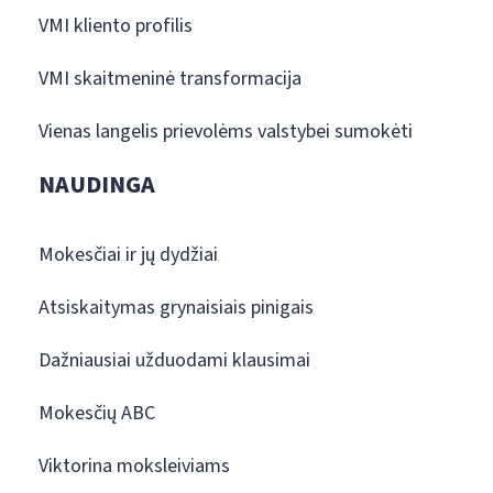
VMI kliento profilis
VMI skaitmeninė transformacija
Vienas langelis prievolėms valstybei sumokėti
NAUDINGA
Mokesčiai ir jų dydžiai
Atsiskaitymas grynaisiais pinigais
Dažniausiai užduodami klausimai
Mokesčių ABC
Viktorina moksleiviams