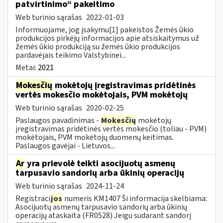
patvirtinimo“ pakeitimo
Web turinio sąrašas
2022-01-03
Informuojame, jog įsakymu[1] pakeistos Žemės ūkio
produkcijos pirkėjų informacijos apie atsiskaitymus už
žemės ūkio produkciją su žemės ūkio produkcijos
pardavėjais teikimo Valstybinei...
Metai:
2021
Mokesčių
mokėtojų įregistravimas pridėtinės
vertės mokesčio mokėtojais, PVM mokėtojų
Web turinio sąrašas
2020-02-25
Paslaugos pavadinimas -
Mokesčių
mokėtojų
įregistravimas pridėtinės vertės mokesčio (toliau - PVM)
mokėtojais, PVM mokėtojų duomenų keitimas.
Paslaugos gavėjai - Lietuvos...
Ar
yra prievolė teikti asocijuotų asmenų
tarpusavio sandorių arba ūkinių operacijų
Web turinio sąrašas
2024-11-24
Registraci
jos
numeris KM1407 Ši informacija skelbiama:
Asocijuotų asmenų tarpusavio sandorių arba ūkinių
operacijų ataskaita (FR0528) Jeigu sudarant sandorį