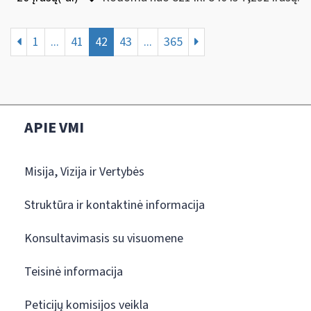
1
...
41
42
43
...
365
APIE VMI
Misija, Vizija ir Vertybės
Struktūra ir kontaktinė informacija
Konsultavimasis su visuomene
Teisinė informacija
Peticijų komisijos veikla