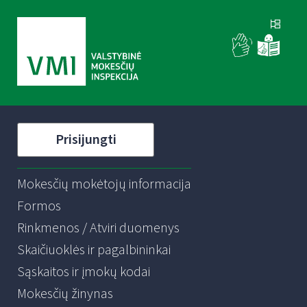
Prisijungti
Mokesčių mokėtojų informacija
Formos
Rinkmenos / Atviri duomenys
Skaičiuoklės ir pagalbininkai
Sąskaitos ir įmokų kodai
Mokesčių žinynas