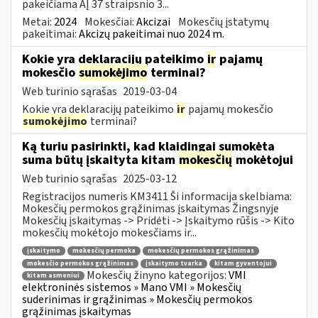
pakeičiama AĮ 37 straipsnio 3...
Metai:
2024
Mokesčiai:
Akcizai
Mokesčių įstatymų
pakeitimai:
Akcizų pakeitimai nuo 2024 m.
Kokie yra deklaracijų pateikimo
ir
pajamų
mokesčio
sumokėjimo
terminai?
Web turinio sąrašas
2019-03-04
Kokie yra deklaracijų pateikimo
ir
pajamų mokesčio
sumokėjimo
terminai?
Ką turiu pasirinkti, kad klaidingai sumokėta
suma būtų įskaityta kitam
mokesčių
mokėtojui
Web turinio sąrašas
2025-03-12
Registracijos numeris KM3411 Ši informacija skelbiama:
Mokesčių permokos grąžinimas įskaitymas Žingsnyje
Mokesčių įskaitymas -> Pridėti -> Įskaitymo rūšis -> Kito
mokesčių mokėtojo mokesčiams ir...
įskaitymo
mokesčių permoka
mokesčių permokos grąžinimas
mokesčio permokos grąžinimas
įskaitymo tvarka
kitam gyventojui
Mokesčių žinyno kategorijos:
VMI
kitam asmeniui
elektroninės sistemos » Mano VMI » Mokesčių
suderinimas ir grąžinimas » Mokesčių permokos
grąžinimas įskaitymas