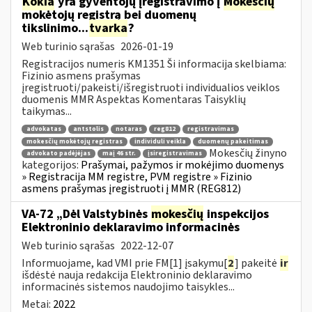
Kokia
yra gyventojų įregistravimo į
Mokesčių
mokėtojų registrą bei duomenų
tikslinimo...
tvarka
?
Web turinio sąrašas
2026-01-19
Registracijos numeris KM1351 Ši informacija skelbiama:
Fizinio asmens prašymas
įregistruoti/pakeisti/išregistruoti individualios veiklos
duomenis MMR Aspektas Komentaras Taisyklių
taikymas...
advokatas
antstolis
notaras
reg812
registravimas
mokesčių mokėtojų registras
individuli veikla
duomenų pakeitimas
Mokesčių žinyno
advokato padėjėjas
maį 46 str.
įsiregistravimas
kategorijos:
Prašymai, pažymos ir mokėjimo duomenys
» Registracija MM registre, PVM registre » Fizinio
asmens prašymas įregistruoti į MMR (REG812)
VA-72 „Dėl Valstybinės
mokesčių
inspekcijos
Elektroninio deklaravimo informacinės
Web turinio sąrašas
2022-12-07
Informuojame, kad VMI prie FM[1] įsakymu[
2
] pakeitė
ir
išdėstė nauja redakcija Elektroninio deklaravimo
informacinės sistemos naudojimo taisykles...
Metai:
2022