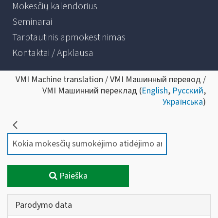
Mokesčių kalendorius
Seminarai
Tarptautinis apmokestinimas
Kontaktai / Apklausa
VMI Machine translation / VMI Машинный перевод /
VMI Машинний переклад (
English
,
Русский
,
Українська
)
Paieška
Parodymo data