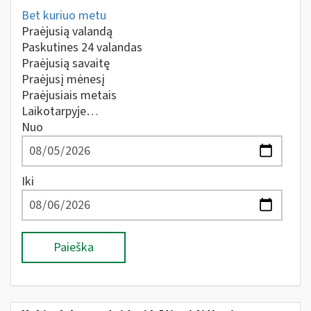
Bet kuriuo metu
Praėjusią valandą
Paskutines 24 valandas
Praėjusią savaitę
Praėjusį mėnesį
Praėjusiais metais
Laikotarpyje…
Nuo
Iki
Paieška