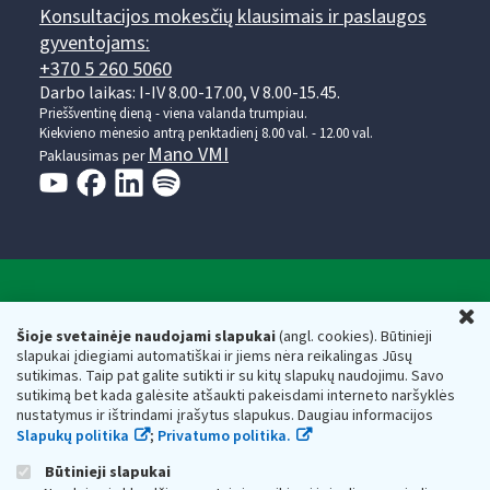
Konsultacijos mokesčių klausimais ir paslaugos
gyventojams:
+370 5 260 5060
Darbo laikas: I-IV 8.00-17.00, V 8.00-15.45.
Prieššventinę dieną - viena valanda trumpiau.
Kiekvieno mėnesio antrą penktadienį 8.00 val. - 12.00 val.
Mano VMI
Paklausimas per
Valstybinė mokesčių inspekcija prie Lietuvos
U
Respublikos finansų ministerijos
Šioje svetainėje naudojami slapukai
(angl. cookies). Būtinieji
slapukai įdiegiami automatiškai ir jiems nėra reikalingas Jūsų
Biudžetinė įstaiga. Juridinio asmens kodas — 188659752,
sutikimas. Taip pat galite sutikti ir su kitų slapukų naudojimu. Savo
adresas: Vasario 16-osios g. 14, 01107 Vilnius, Lietuva, el.paštas:
sutikimą bet kada galėsite atšaukti pakeisdami interneto naršyklės
vmi@vmi.lt
, E. pristatymo dėžutės adresas 188659752
nustatymus ir ištrindami įrašytus slapukus. Daugiau informacijos
Duomenys apie Valstybinę mokesčių inspekciją prie Lietuvos
Slapukų politika
;
Privatumo politika.
Respublikos finansų ministerijos kaupiami ir saugomi Juridinių
asmenų registre
Būtinieji slapukai