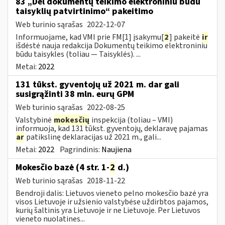
83 „Dėl dokumentų teikimo elektroniniu būdu
taisyklių patvirtinimo“ pakeitimo
Web turinio sąrašas
2022-12-07
Informuojame, kad VMI prie FM[1] įsakymu[
2
] pakeitė
ir
išdėstė nauja redakcija Dokumentų teikimo elektroniniu
būdu taisykles (toliau — Taisyklės). ...
Metai:
2022
131 tūkst. gyventojų už 2021 m. dar gali
susigrąžinti 38 mln. eurų GPM
Web turinio sąrašas
2022-08-25
Valstybinė
mokesčių
inspekcija (toliau – VMI)
informuoja, kad 131 tūkst. gyventojų, deklaravę pajamas
ar
patikslinę deklaracijas už 2021 m., gali...
Metai:
2022
Pagrindinis:
Naujiena
Mokesčio bazė (4 str. 1-
2
d.)
Web turinio sąrašas
2018-11-22
Bendroji dalis: Lietuvos vieneto pelno mokesčio bazė yra
visos Lietuvoje ir užsienio valstybėse uždirbtos pajamos,
kurių šaltinis yra Lietuvoje ir ne Lietuvoje. Per Lietuvos
vieneto nuolatines...