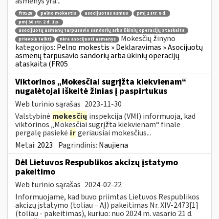
asmenys yra...
fr0528
pelno mokestis
asocijuotas asmuo
pmį 2 str. 8 d.
pmį 50 str. 2 d. 1 p.
asocijuotų asmenų tarpusavio sandorių arba ūkinių operacijų ataskaita
Mokesčių žinyno
prievolė teikti
nėra asocijuoti asmenys
kategorijos:
Pelno mokestis » Deklaravimas » Asocijuotų
asmenų tarpusavio sandorių arba ūkinių operacijų
ataskaita (FR05
Viktorinos „Mokesčiai sugrįžta kiekvienam“
nugalėtojai iškeitė žinias į paspirtukus
Web turinio sąrašas
2023-11-30
Valstybinė
mokesčių
inspekcija (VMI) informuoja, kad
viktorinos „Mokesčiai sugrįžta kiekvienam“ finale
pergalę pasiekė
ir
geriausiai mokesčius...
Metai:
2023
Pagrindinis:
Naujiena
Dėl Lietuvos Respublikos akcizų įstatymo
pakeitimo
Web turinio sąrašas
2024-02-22
Informuojame, kad buvo priimtas Lietuvos Respublikos
akcizų įstatymo (toliau − AĮ) pakeitimas Nr. XIV-2473[1]
(toliau - pakeitimas), kuriuo: nuo 2024 m. vasario 21 d.