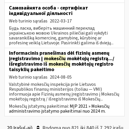
Самозайнята особа - сертифікат
індивідуальної діяльності
Web turinio sąrašas
2022-03-17
Будь ласка, виберіть машинний переклад
українською мовою Ukrainos piliečiai gali vykdyti
savarankišką komercinę, gamybinę, kūrybinę ar
profesinę veiklą Lietuvoje. Pasirinkti galima iš dviejų...
Informacinis pranešimas dėl fizinių asmenų
įregistravimo į
mokesčių
mokėtojų registrą.../
išregistravimo iš
mokesčių
mokėtojų registro
taisyklių pakeitimo
Web turinio sąrašas
2024-08-05
Valstybinė mokesčių inspekcija prie Lietuvos
Respublikos finansų ministerijos (toliau — VMI)
informuoja apie Fizinių asmenų įregistravimo į Mokesčių
mokėtojų registrą / išregistravimo iš Mokesčių...
Mokesčių įstatymų pakeitimai:
MĮP 2021 » Mokesčių
administravimo įstatymo pakeitimai nuo 2024 m.
20 Įrašų(-ai)
Rodoma nuo 821 iki 840 iš 7,292 irašų.