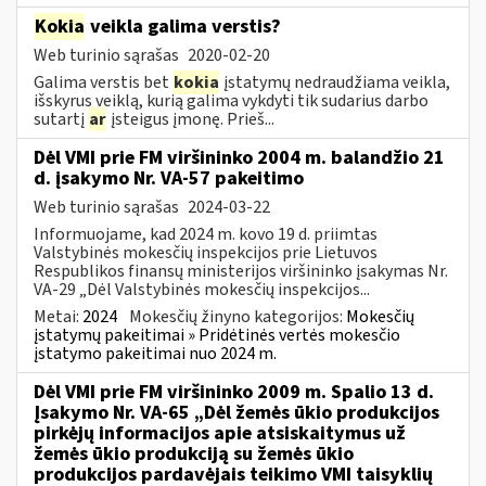
Kokia
veikla galima verstis?
Web turinio sąrašas
2020-02-20
Galima verstis bet
kokia
įstatymų nedraudžiama veikla,
išskyrus veiklą, kurią galima vykdyti tik sudarius darbo
sutartį
ar
įsteigus įmonę. Prieš...
Dėl VMI prie FM viršininko 2004 m. balandžio 21
d. įsakymo Nr. VA-57 pakeitimo
Web turinio sąrašas
2024-03-22
Informuojame, kad 2024 m. kovo 19 d. priimtas
Valstybinės mokesčių inspekcijos prie Lietuvos
Respublikos finansų ministerijos viršininko įsakymas Nr.
VA-29 „Dėl Valstybinės mokesčių inspekcijos...
Metai:
2024
Mokesčių žinyno kategorijos:
Mokesčių
įstatymų pakeitimai » Pridėtinės vertės mokesčio
įstatymo pakeitimai nuo 2024 m.
Dėl VMI prie FM viršininko 2009 m. Spalio 13 d.
Įsakymo Nr. VA-65 „Dėl žemės ūkio produkcijos
pirkėjų informacijos apie atsiskaitymus už
žemės ūkio produkciją su žemės ūkio
produkcijos pardavėjais teikimo VMI taisyklių