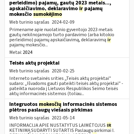
perleidimo) pajamų, gautų 2023 metais...,
apskaičiavimo, deklaravimo
ir
pajamų
mokesčio
sumokėjimo
Web turinio sąrašas
2024-02-09
Primename apie nuolatinio gyventojo 2023 metais
gautų nekilnojamojo turto pardavimo (arba kitokio
perleidimo) pajamų apskaičiavimą, deklaravimą
ir
pajamų mokesčio...
Metai:
2024
Teisės aktų projektai
Web turinio sąrašas
2020-02-25
Interneto svetainės srities „Teisės aktų projektai"
sudaro: „Išvadoms gauti pateikti teisės aktų projektai" -
pateikta nuoroda į Lietuvos Respublikos Seimo teisės
aktų informacinės sistemos (toliau...
Integruotos
mokesčių
informacinės sistemos
plėtros paslaugų viešasis pirkimas
Web turinio sąrašas
2021-05-14
INFORMACIJA APIE NUSTATYTUS LAIMĖTOJUS
IR
KETINIMĄ SUDARYTI SUTARTIS Paslaugų pirkimai I.