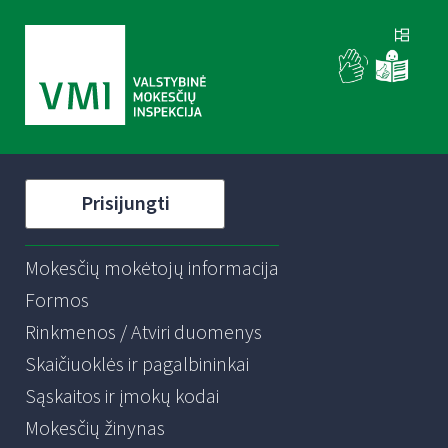
Prisijungti
Mokesčių mokėtojų informacija
Formos
Rinkmenos / Atviri duomenys
Skaičiuoklės ir pagalbininkai
Sąskaitos ir įmokų kodai
Mokesčių žinynas