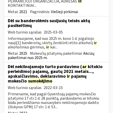
PERKANČIOJI ORGANIZACIJA, ADRESAS
IR
KONTAKTINIAI...
Metai:
2021
Pagrindinis:
Viešieji pirkimai
Dėl su banderolėmis susijusių teisės aktų
pasikeitimų
Web turinio sąrašas
2025-03-05
Informuojame, kad nuo 2025 m. kovo 1 d. įsigaliojo
nauji[1] banderolių, skirtų ženklinti etilo alkoholį
ir
alkoholinius gėrimus,
ir
kai...
Metai:
2025
Mokesčių įstatymų pakeitimai:
Akcizų
pakeitimai nuo 2025 m.
Dėl nekilnojamojo turto pardavimo (
ar
kitokio
perleidimo) pajamų, gautų 2021 metais...,
apskaičiavimo, deklaravimo
ir
pajamų
mokesčio
sumokėjimo
Web turinio sąrašas
2022-03-15
Primename, kad pagal Gyventojų pajamų mokesčio
įstatymo 17 str.1 d. 28 punktą, parduodamo ar kitokiu
būdu perleidžiamo nuosavybėn nekilnojamojo daikto
(išskyrus GPMĮ 17 str. 1 d. 53...