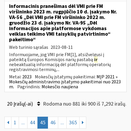
Informacinis pranešimas dėl VMI prie FM
viršininko 2023 m. rugpjūčio 10 d. įsakymo Nr.
VA-56 „Dėl VMI prie FM viršininko 2022 m.
gruodžio 23 d. įsakymo Nr. VA-95 „Dėl
informacijos apie platformose vykdomas
veiklas teikimo VMI taisyklių patvirtinimo“
pakeitimo“
Web turinio sąrašas
2023-08-11
Informuojame, jog VMI prie FM[1], atsižvelgusi į
pateiktą Europos Komisijos narių pastabą
ir
nebeaktualią informaciją dėl platformų operatorių
registravimosi terminų,...
Metai:
2023
Mokesčių įstatymų pakeitimai:
MĮP 2021 »
Mokesčių administravimo įstatymo pakeitimai nuo 2023
m.
Pagrindinis:
Mokesčio naujiena
20 Įrašų(-ai)
Rodoma nuo 881 iki 900 iš 7,292 irašų.
1
...
44
45
46
...
365