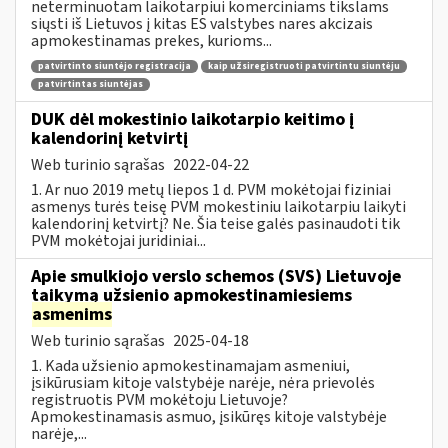
neterminuotam laikotarpiui komerciniams tikslams
siųsti iš Lietuvos į kitas ES valstybes nares akcizais
apmokestinamas prekes, kurioms...
patvirtinto siuntėjo registracija
kaip užsiregistruoti patvirtintu siuntėju
patvirtintas siuntėjas
DUK dėl mokestinio laikotarpio keitimo į
kalendorinį ketvirtį
Web turinio sąrašas
2022-04-22
1. Ar nuo 2019 metų liepos 1 d. PVM mokėtojai fiziniai
asmenys turės teisę PVM mokestiniu laikotarpiu laikyti
kalendorinį ketvirtį? Ne. Šia teise galės pasinaudoti tik
PVM mokėtojai juridiniai...
Apie smulkiojo verslo schemos (SVS) Lietuvoje
taikymą užsienio apmokestinamiesiems
asmenims
Web turinio sąrašas
2025-04-18
1. Kada užsienio apmokestinamajam asmeniui,
įsikūrusiam kitoje valstybėje narėje, nėra prievolės
registruotis PVM mokėtoju Lietuvoje?
Apmokestinamasis asmuo, įsikūręs kitoje valstybėje
narėje,...