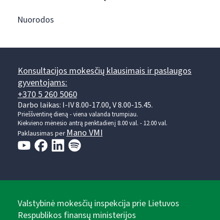
Nuorodos
Konsultacijos mokesčių klausimais ir paslaugos
gyventojams:
+370 5 260 5060
Darbo laikas: I-IV 8.00-17.00, V 8.00-15.45.
Prieššventinę dieną - viena valanda trumpiau.
Kiekvieno mėnesio antrą penktadienį 8.00 val. - 12.00 val.
Mano VMI
Paklausimas per
Valstybinė mokesčių inspekcija prie Lietuvos
Respublikos finansų ministerijos