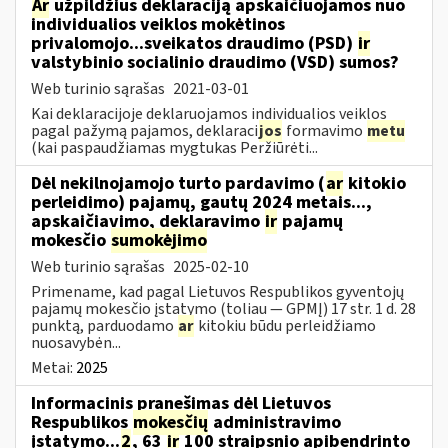
Ar
užpildžius deklaraciją apskaičiuojamos nuo
individualios veiklos mokėtinos
privalomojo...sveikatos draudimo (PSD)
ir
valstybinio socialinio draudimo (VSD) sumos?
Web turinio sąrašas
2021-03-01
Kai deklaracijoje deklaruojamos individualios veiklos
pagal pažymą pajamos, deklaraci
jos
formavimo
metu
(kai paspaudžiamas mygtukas Peržiūrėti...
Dėl nekilnojamojo turto pardavimo (
ar
kitokio
perleidimo) pajamų, gautų 2024 metais...,
apskaičiavimo, deklaravimo
ir
pajamų
mokesčio
sumokėjimo
Web turinio sąrašas
2025-02-10
Primename, kad pagal Lietuvos Respublikos gyventojų
pajamų mokesčio įstatymo (toliau — GPMĮ) 17 str. 1 d. 28
punktą, parduodamo
ar
kitokiu būdu perleidžiamo
nuosavybėn...
Metai:
2025
Informacinis pranešimas dėl Lietuvos
Respublikos
mokesčių
administravimo
įstatymo...
2
, 63
ir
100 straipsnio apibendrinto