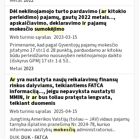
Metai:
2022
Dėl nekilnojamojo turto pardavimo (
ar
kitokio
perleidimo) pajamų, gautų 2022 metais...,
apskaičiavimo, deklaravimo
ir
pajamų
mokesčio
sumokėjimo
Web turinio sąrašas
2023-03-15
Primename, kad pagal Gyventojų pajamų mokesčio
įstatymo 17 str.1 d. 28 punktą, parduodamo ar kitokiu
būdu perleidžiamo nuosavybėn nekilnojamojo daikto
(išskyrus GPMĮ 17 str. 1 d. 53...
Metai:
2023
Ar
yra nustatyta naujų reikalavimų finansų
rinkos dalyviams, teikiantiems FATCA
informaciją..., jeigu nepavyksta nustatyti
MMIN,
ir
ar
bus toliau pratęsta lengvata,
teikiant duomenis
Web turinio sąrašas
2025-04-15
Jungtinių Amerikos Valstijų (toliau — JAV) vidaus pajamų
tarnyba išplatino pranešimą Nr. 2024-78, kuriuo
informavo valstybių
mokesčių
administratorius...
DUK:
DUK - FATCA