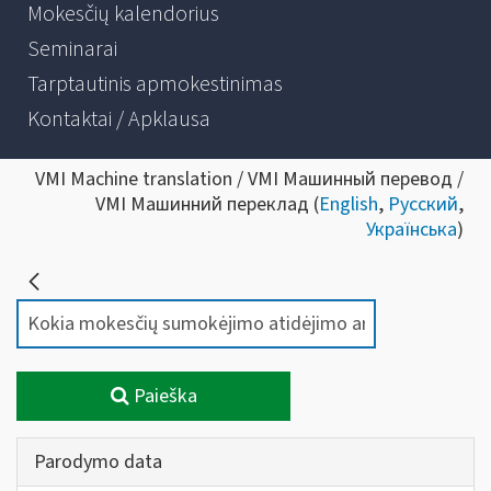
Mokesčių kalendorius
Seminarai
Tarptautinis apmokestinimas
Kontaktai / Apklausa
VMI Machine translation / VMI Машинный перевод /
VMI Машинний переклад (
English
,
Русский
,
Українська
)
Paieška
Parodymo data