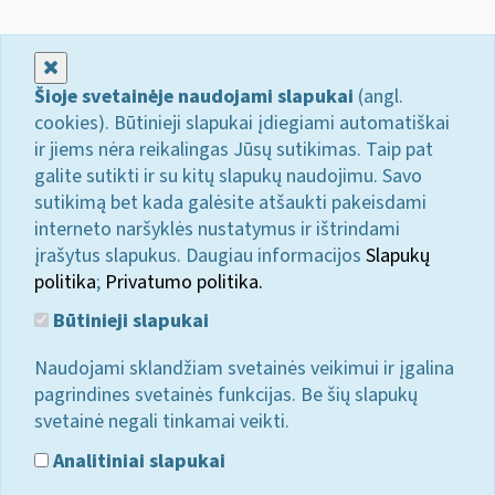
Uždaryti
Šioje svetainėje naudojami slapukai
(angl.
cookies). Būtinieji slapukai įdiegiami automatiškai
ir jiems nėra reikalingas Jūsų sutikimas. Taip pat
galite sutikti ir su kitų slapukų naudojimu. Savo
sutikimą bet kada galėsite atšaukti pakeisdami
interneto naršyklės nustatymus ir ištrindami
įrašytus slapukus. Daugiau informacijos
Slapukų
politika
;
Privatumo politika.
Būtinieji slapukai
Naudojami sklandžiam svetainės veikimui ir įgalina
pagrindines svetainės funkcijas. Be šių slapukų
svetainė negali tinkamai veikti.
Analitiniai slapukai