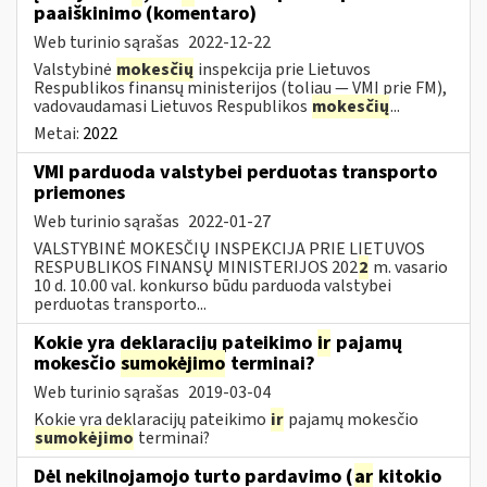
paaiškinimo (komentaro)
Web turinio sąrašas
2022-12-22
Valstybinė
mokesčių
inspekcija prie Lietuvos
Respublikos finansų ministerijos (toliau — VMI prie FM),
vadovaudamasi Lietuvos Respublikos
mokesčių
...
Metai:
2022
VMI parduoda valstybei perduotas transporto
priemones
Web turinio sąrašas
2022-01-27
VALSTYBINĖ MOKESČIŲ INSPEKCIJA PRIE LIETUVOS
RESPUBLIKOS FINANSŲ MINISTERIJOS 202
2
m. vasario
10 d. 10.00 val. konkurso būdu parduoda valstybei
perduotas transporto...
Kokie yra deklaracijų pateikimo
ir
pajamų
mokesčio
sumokėjimo
terminai?
Web turinio sąrašas
2019-03-04
Kokie yra deklaracijų pateikimo
ir
pajamų mokesčio
sumokėjimo
terminai?
Dėl nekilnojamojo turto pardavimo (
ar
kitokio