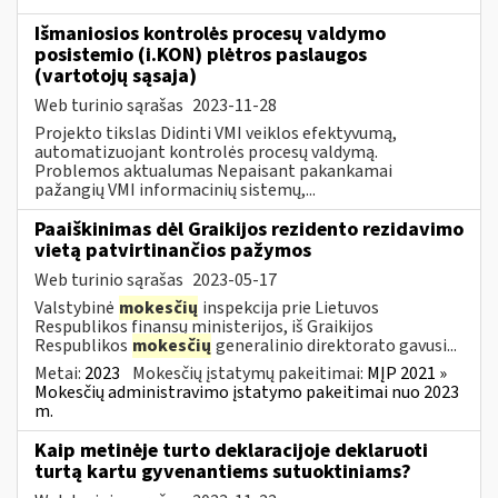
Išmaniosios kontrolės procesų valdymo
posistemio (i.KON) plėtros paslaugos
(vartotojų sąsaja)
Web turinio sąrašas
2023-11-28
Projekto tikslas Didinti VMI veiklos efektyvumą,
automatizuojant kontrolės procesų valdymą.
Problemos aktualumas Nepaisant pakankamai
pažangių VMI informacinių sistemų,...
Paaiškinimas dėl Graikijos rezidento rezidavimo
vietą patvirtinančios pažymos
Web turinio sąrašas
2023-05-17
Valstybinė
mokesčių
inspekcija prie Lietuvos
Respublikos finansų ministerijos, iš Graikijos
Respublikos
mokesčių
generalinio direktorato gavusi...
Metai:
2023
Mokesčių įstatymų pakeitimai:
MĮP 2021 »
Mokesčių administravimo įstatymo pakeitimai nuo 2023
m.
Kaip metinėje turto deklaracijoje deklaruoti
turtą kartu gyvenantiems sutuoktiniams?