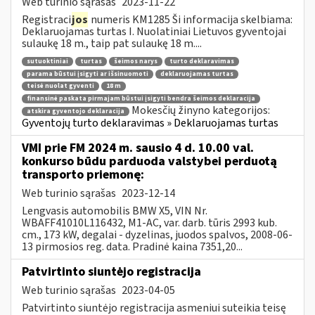
Web turinio sąrašas
2023-11-22
Registraci
jos
numeris KM1285 Ši informacija skelbiama:
Deklaruojamas turtas I. Nuolatiniai Lietuvos gyventojai
sulaukę 18 m., taip pat sulaukę 18 m....
sutuoktiniai
turtas
šeimos narys
turto deklaravimas
parama būstui įsigyti ar išsinuomoti
deklaruojamas turtas
teisė nuolat gyventi
18 m
finansinė paskata pirmajam būstui įsigyti bendra šeimos deklaracija
Mokesčių žinyno kategorijos:
atskira gyventojo deklaracija
Gyventojų turto deklaravimas » Deklaruojamas turtas
VMI prie FM 2024 m. sausio 4 d. 10.00 val.
konkurso būdu parduoda valstybei perduotą
transporto priemonę:
Web turinio sąrašas
2023-12-14
Lengvasis automobilis BMW X5, VIN Nr.
WBAFF41010L116432, M1-AC, var. darb. tūris 2993 kub.
cm., 173 kW, degalai - dyzelinas, juodos spalvos, 2008-06-
13 pirmosios reg. data. Pradinė kaina 7351,20...
Patvirtinto siuntėjo registracija
Web turinio sąrašas
2023-04-05
Patvirtinto siuntėjo registracija asmeniui suteikia teisę