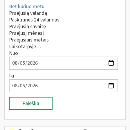
Bet kuriuo metu
Praėjusią valandą
Paskutines 24 valandas
Praėjusią savaitę
Praėjusį mėnesį
Praėjusiais metais
Laikotarpyje…
Nuo
Iki
Paieška