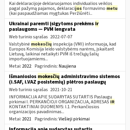
Kai deklaracijoje deklaruojamos individualios veiklos
pagal pažymą pajamos, deklaraci
jos
formavimo
metu
(kai paspaudžiamas mygtukas Peržiūrėti...
Ukrainai paremti įsigytoms prekėms
ir
paslaugoms — PVM lengvata
Web turinio sąrašas
2022-07-07
Valstybinė
mokesčių
inspekcija (VMI) informuoja, kad
Europos Komisija leido valstybėms narėms, įskaitant
Lietuvą, laikinai netaikyti PVM iš trečiųjų šalių
importuojamiems...
Metai:
2022
Pagrindinis:
Naujiena
Išmaniosios
mokesčių
administravimo sistemos
(i.SAF, i.VAZ posistemių) plėtros paslaugų
Web turinio sąrašas
2021-10-21
INFORMACIJA APIE SUDARYTAS SUTARTIS Paslaugų
pirkimai I. PERKANČIOJI ORGANIZACIJA, ADRESAS
IR
KONTAKTINIAI DUOMENYS: I.1. Perkančiosios
organizacijos pavadinimas...
Metai:
2021
Pagrindinis:
Viešieji pirkimai
Informacija apie sudarytas sutartis