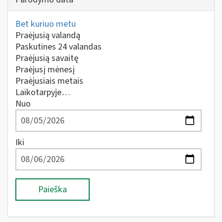
Bet kuriuo metu
Praėjusią valandą
Paskutines 24 valandas
Praėjusią savaitę
Praėjusį mėnesį
Praėjusiais metais
Laikotarpyje…
Nuo
Iki
Paieška