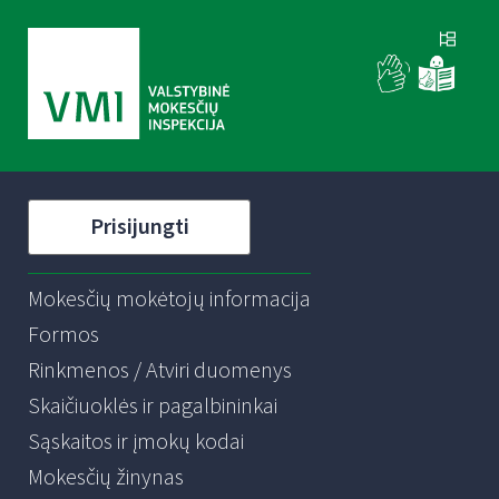
Prisijungti
Mokesčių mokėtojų informacija
Formos
Rinkmenos / Atviri duomenys
Skaičiuoklės ir pagalbininkai
Sąskaitos ir įmokų kodai
Mokesčių žinynas