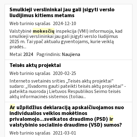
Smulkieji verslininkai jau gali įsigyti verslo
liudijimus kitiems metams
Web turinio sąrašas
2024-12-10
Valstybinė
mokesčių
inspekcija (VMI) informuoja, kad
smulkieji verslininkai jau gali įsigyti verslo liudijimus
2025 m. Tai ypač aktualu gyventojams, kurie veiklą
pradės...
Metai:
2024
Pagrindinis:
Naujiena
Teisės aktų projektai
Web turinio sąrašas
2020-02-25
Interneto svetainės srities „Teisės aktų projektai"
sudaro: „Išvadoms gauti pateikti teisės aktų projektai" -
pateikta nuoroda į Lietuvos Respublikos Seimo teisės
aktų informacinės sistemos (toliau...
Ar
užpildžius deklaraciją apskaičiuojamos nuo
individualios veiklos mokėtinos
privalomojo...sveikatos draudimo (PSD)
ir
valstybinio socialinio draudimo (VSD) sumos?
Web turinio sąrašas
2021-03-01