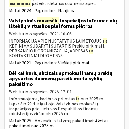
asmenims
pateikti detalius duomenis apie...
Metai:
2024
Pagrindinis:
Naujiena
Valstybinės
mokesčių
inspekcijos informacinių
išteklių virtualios platforms plėtros
Web turinio sąrašas
2021-10-06
INFORMACIJA APIE NUSTATYTUS LAIMĖTOJUS
IR
KETINIMĄ SUDARYTI SUTARTIS Prekių pirkimai I.
PERKANČIOJI ORGANIZACIJA, ADRESAS
IR
KONTAKTINIAI DUOMENYS:...
Metai:
2021
Pagrindinis:
Viešieji pirkimai
Dėl kai kurių akcizais apmokestinamų prekių
apyvartos duomenų pateikimo taisyklių
pakeitimo
Web turinio sąrašas
2025-12-01
Informuojame, kad buvo priimtas
ir
nuo 2025 m.
lapkričio 29 d. įsigaliojo Valstybinės mokesčių
inspekcijos prie Lietuvos Respublikos finansų
ministerijos viršininko 2025 m....
Metai:
2025
Mokesčių įstatymų pakeitimai:
Akcizų
pakeitimai nuo 2025 m.