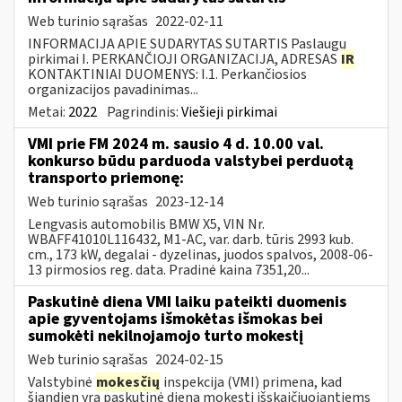
Web turinio sąrašas
2022-02-11
INFORMACIJA APIE SUDARYTAS SUTARTIS Paslaugų
pirkimai I. PERKANČIOJI ORGANIZACIJA, ADRESAS
IR
KONTAKTINIAI DUOMENYS: I.1. Perkančiosios
organizacijos pavadinimas...
Metai:
2022
Pagrindinis:
Viešieji pirkimai
VMI prie FM 2024 m. sausio 4 d. 10.00 val.
konkurso būdu parduoda valstybei perduotą
transporto priemonę:
Web turinio sąrašas
2023-12-14
Lengvasis automobilis BMW X5, VIN Nr.
WBAFF41010L116432, M1-AC, var. darb. tūris 2993 kub.
cm., 173 kW, degalai - dyzelinas, juodos spalvos, 2008-06-
13 pirmosios reg. data. Pradinė kaina 7351,20...
Paskutinė diena VMI laiku pateikti duomenis
apie gyventojams išmokėtas išmokas bei
sumokėti nekilnojamojo turto mokestį
Web turinio sąrašas
2024-02-15
Valstybinė
mokesčių
inspekcija (VMI) primena, kad
šiandien yra paskutinė diena mokestį išskaičiuojantiems