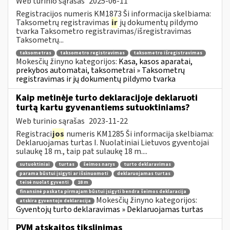
Web turinio sąrašas
2025-06-11
Registracijos numeris KM1873 Ši informacija skelbiama:
Taksometrų registravimas
ir
jų dokumentų pildymo
tvarka Taksometro registravimas/išregistravimas
Taksometrų...
taksometras
taksometro registravimas
taksometro išregistravimas
Mokesčių žinyno kategorijos:
Kasa, kasos aparatai,
prekybos automatai, taksometrai » Taksometrų
registravimas ir jų dokumentų pildymo tvarka
Kaip metinėje turto deklaracijoje deklaruoti
turtą kartu gyvenantiems sutuoktiniams?
Web turinio sąrašas
2023-11-22
Registraci
jos
numeris KM1285 Ši informacija skelbiama:
Deklaruojamas turtas I. Nuolatiniai Lietuvos gyventojai
sulaukę 18 m., taip pat sulaukę 18 m....
sutuoktiniai
turtas
šeimos narys
turto deklaravimas
parama būstui įsigyti ar išsinuomoti
deklaruojamas turtas
teisė nuolat gyventi
18 m
finansinė paskata pirmajam būstui įsigyti bendra šeimos deklaracija
Mokesčių žinyno kategorijos:
atskira gyventojo deklaracija
Gyventojų turto deklaravimas » Deklaruojamas turtas
PVM atskaitos tikslinimas