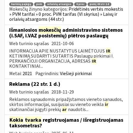
karinių pajėgų
pvm
orlaivių atsargos
0 proc
pvmį 44 str 2 d
Mokesčių žinyno kategorijos:
Pridėtinės vertės mokestis
» PVM tarifai » 0 proc. PVM tarifas (VI skyrius) » Laivų ir
orlaivių atsargoms (44 str.)
Išmaniosios
mokesčių
administravimo sistemos
(i.SAF, i.VAZ posistemių) plėtros paslaugų
Web turinio sąrašas
2021-10-06
INFORMACIJA APIE NUSTATYTUS LAIMĖTOJUS
IR
KETINIMĄ SUDARYTI SUTARTIS Paslaugų pirkimai I.
PERKANČIOJI ORGANIZACIJA, ADRESAS
IR
KONTAKTINIAI...
Metai:
2021
Pagrindinis:
Viešieji pirkimai
Reklama (22 str. 1 d.)
Web turinio sąrašas
2018-11-29
Reklamos sąnaudomis pripažįstamos vieneto sąnaudos,
skirtos informacijai, susijusiai su vieneto veikla
ir
skatinančiai įsigyti prekių
ar
naudotis...
Kokia
tvarka
registruojamas / išregistruojamas
taksometras?