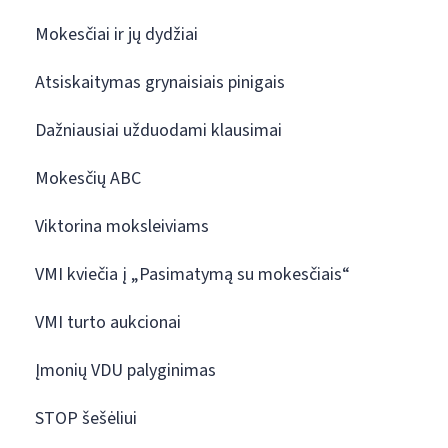
Mokesčiai ir jų dydžiai
Atsiskaitymas grynaisiais pinigais
Dažniausiai užduodami klausimai
Mokesčių ABC
Viktorina moksleiviams
VMI kviečia į „Pasimatymą su mokesčiais“
VMI turto aukcionai
Įmonių VDU palyginimas
STOP šešėliui