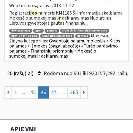
Web turinio sąrašas
2018-11-22
Registraci
jos
numeris KM1186 Ši informacija skelbiama:
Mokesčio sumokėjimas
ir
deklaravimas Nuolatinis
Lietuvos gyventojas gautas finansinių...
deklaravimas
gpm
gpm308
išvestinės finansinės priemonės
Mokesčių
gpmį 17 str 1 d 30 p
finansinės priemonės
gpm311
žinyno kategorijos:
Gyventojų pajamų mokestis » Kitos
pajamos / išmokos (pagal abėcėlę) » Turto pardavimo
pajamos » Finansinių priemonių » Mokesčio
sumokėjimas ir deklaravimas
20 Įrašų(-ai)
Rodoma nuo 901 iki 920 iš 7,292 irašų.
1
...
45
46
47
...
365
APIE VMI