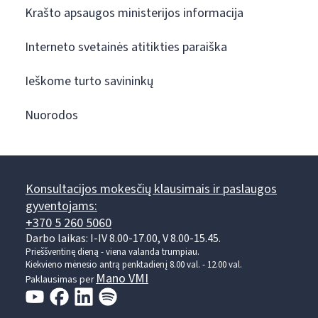
Krašto apsaugos ministerijos informacija
Interneto svetainės atitikties paraiška
Ieškome turto savininkų
Nuorodos
Konsultacijos mokesčių klausimais ir paslaugos
gyventojams:
+370 5 260 5060
Darbo laikas: I-IV 8.00-17.00, V 8.00-15.45.
Prieššventinę dieną - viena valanda trumpiau.
Kiekvieno mėnesio antrą penktadienį 8.00 val. - 12.00 val.
Mano VMI
Paklausimas per