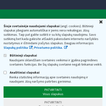
Valstybinė mokesčių inspekcija prie Lietuvos
U
Respublikos finansų ministerijos
Šioje svetainėje naudojami slapukai
(angl. cookies). Būtinieji
slapukai įdiegiami automatiškai ir jiems nėra reikalingas Jūsų
Biudžetinė įstaiga. Juridinio asmens kodas — 188659752,
sutikimas. Taip pat galite sutikti ir su kitų slapukų naudojimu. Savo
adresas: Vasario 16-osios g. 14, 01107 Vilnius, Lietuva, el.paštas:
sutikimą bet kada galėsite atšaukti pakeisdami interneto naršyklės
vmi@vmi.lt
, E. pristatymo dėžutės adresas 188659752
nustatymus ir ištrindami įrašytus slapukus. Daugiau informacijos
Duomenys apie Valstybinę mokesčių inspekciją prie Lietuvos
Slapukų politika
;
Privatumo politika.
Respublikos finansų ministerijos kaupiami ir saugomi Juridinių
asmenų registre
Būtinieji slapukai
Naudojami sklandžiam svetainės veikimui ir įgalina pagrindines
svetainės funkcijas. Be šių slapukų svetainė negali tinkamai veikti.
Analitiniai slapukai
Renka statistinę informaciją apie svetainės naudojimą ir
naudojami Jūsų naršymo patirties gerinimui.
PATVIRTINTI
Visus slapukus
PATVIRTINTI