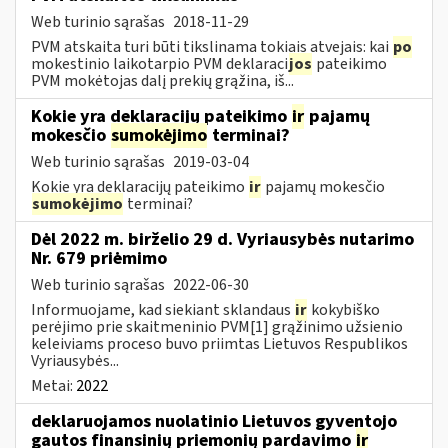
Web turinio sąrašas
2018-11-29
PVM atskaita turi būti tikslinama tokiais atvejais: kai
po
mokestinio laikotarpio PVM deklaraci
jos
pateikimo
PVM mokėtojas dalį prekių grąžina, iš...
Kokie yra deklaracijų pateikimo
ir
pajamų
mokesčio
sumokėjimo
terminai?
Web turinio sąrašas
2019-03-04
Kokie yra deklaracijų pateikimo
ir
pajamų mokesčio
sumokėjimo
terminai?
Dėl 2022 m. birželio 29 d. Vyriausybės nutarimo
Nr. 679 priėmimo
Web turinio sąrašas
2022-06-30
Informuojame, kad siekiant sklandaus
ir
kokybiško
perėjimo prie skaitmeninio PVM[1] grąžinimo užsienio
keleiviams proceso buvo priimtas Lietuvos Respublikos
Vyriausybės...
Metai:
2022
deklaruojamos nuolatinio Lietuvos gyventojo
gautos finansinių priemonių pardavimo
ir