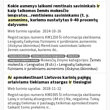
Kokie asmenys laikomi remtinais savininkais
ir
kaip taikomos žemės mokesčio
lengvatos...remtiniems savininkams (t. y.
asmenims
, kuriems nustatytas 0-40 procentų
dalyvumo
Web turinio sąrašas
2024-10-16
Registracijos numeris KM1250 Ši informacija skelbiama:
Lengvatų taikymas fiziniams ir juridiniams asmenims
(išskyrus ūkininkus) Remtinais savininkais laikomi
žemės savininkai, kuriems iki...
žemės mokestis
žemės mokesčio lengvatos
žmį 8 str
Mokesčių žinyno kategorijos:
Žemės
lengvatų taikymo tvarka
mokestis » Lengvatos (8 str.) » Lengvatų taikymas
fiziniams ir juridiniams asmenims (išskyrus ūkininkus)
Ar
apmokestinant Lietuvos karinių pajėgų
orlaiviams tiekiamas atsargas
ir
tiesiogiai
Web turinio sąrašas
2018-11-22
Registracijos numeris KM0305 Ši informacija skelbiama:
Laivų ir orlaivių atsargoms (44 str.) Ne, negalima. Tokių
atsargų tiekimas ir paslaugų teikimas apmokestinami
taikant toms prekėms ir...