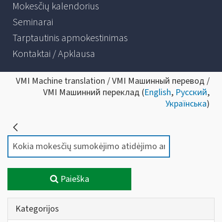
Mokesčių kalendorius
Seminarai
Tarptautinis apmokestinimas
Kontaktai / Apklausa
VMI Machine translation / VMI Машинный перевод /
VMI Машинний переклад (
English
,
Русский
,
Українська
)
Paieška
Kategorijos