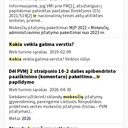
Informuojame, jog VMI prie FM[1], atsižvelgusi į
papildomai pateiktas pastabas Direktyvos (ES)
2021/514[2]
ir
nacionalinių teisės aktų atitikties
lentelei, priėmė...
Mokesčių įstatymų pakeitimai:
MĮP 2021 » Mokesčių
administravimo įstatymo pakeitimai nuo 2023 m.
Kokia
veikla galima verstis?
Web turinio sąrašas
2019-02-09
Kokia
veikla galima verstis? Veiklos rūšys
Dėl PVMĮ
2
straipsnio 10-
2
dalies apibendrinto
paaiškinimo (komentaro) pakeitimo...
ir
papildymo
Web turinio sąrašas
2026-04-30
Siekdami užtikrinti sklandų
mokesčių
įstatymų
įgyvendinimą, parengėme Lietuvos Respublikos
pridėtinės vertės mokesčio įstatymo (toliau – PVM
įstatymas)...
Metai:
2026