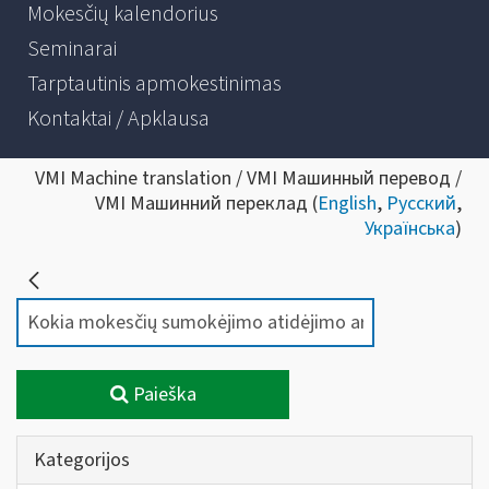
Mokesčių kalendorius
Seminarai
Tarptautinis apmokestinimas
Kontaktai / Apklausa
VMI Machine translation / VMI Машинный перевод /
VMI Машинний переклад (
English
,
Русский
,
Українська
)
Paieška
Kategorijos