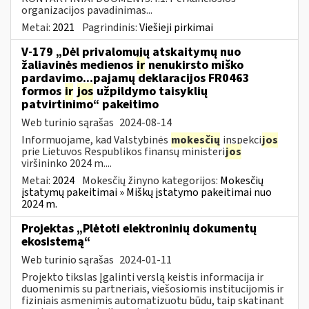
organizacijos pavadinimas...
Metai:
2021
Pagrindinis:
Viešieji pirkimai
V-179 „Dėl privalomųjų atskaitymų nuo
žaliavinės medienos
ir
nenukirsto miško
pardavimo...pajamų deklaracijos FR0463
formos
ir
jos
užpildymo taisyklių
patvirtinimo“ pakeitimo
Web turinio sąrašas
2024-08-14
Informuojame, kad Valstybinės
mokesčių
inspekci
jos
prie Lietuvos Respublikos finansų ministeri
jos
viršininko 2024 m....
Metai:
2024
Mokesčių žinyno kategorijos:
Mokesčių
įstatymų pakeitimai » Miškų įstatymo pakeitimai nuo
2024 m.
Projektas „Plėtoti elektroninių dokumentų
ekosistemą“
Web turinio sąrašas
2024-01-11
Projekto tikslas Įgalinti verslą keistis informacija ir
duomenimis su partneriais, viešosiomis institucijomis ir
fiziniais asmenimis automatizuotu būdu, taip skatinant