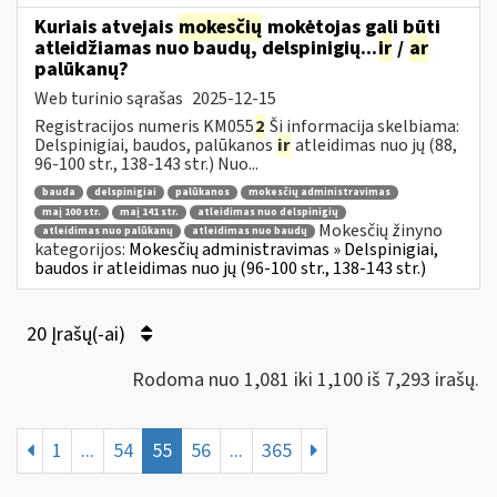
Kuriais atvejais
mokesčių
mokėtojas gali būti
atleidžiamas nuo baudų, delspinigių...
ir
/
ar
palūkanų?
Web turinio sąrašas
2025-12-15
Registracijos numeris KM055
2
Ši informacija skelbiama:
Delspinigiai, baudos, palūkanos
ir
atleidimas nuo jų (88,
96-100 str., 138-143 str.) Nuo...
bauda
delspinigiai
palūkanos
mokesčių administravimas
maį 100 str.
maį 141 str.
atleidimas nuo delspinigių
Mokesčių žinyno
atleidimas nuo palūkanų
atleidimas nuo baudų
kategorijos:
Mokesčių administravimas » Delspinigiai,
baudos ir atleidimas nuo jų (96-100 str., 138-143 str.)
20 Įrašų(-ai)
Rodoma nuo 1,081 iki 1,100 iš 7,293 irašų.
1
...
54
55
56
...
365