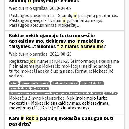
Skundų
ir
prašymų priėmimas
Web turinio sąrašas
2020-04-09
Paslaugos pavadinimas - Skundų
ir
prašymų priėmimas.
Paslaugos gavėjai - Fiziniai
ir
juridiniai asmenys.
Paslaugos apibūdinimas: Mokesčių...
Kokios nekilnojamojo turto mokesčio
apskaičiavimo, deklaravimo
ir
mokėjimo
taisyklės...taikomos
fiziniams
asmenims
?
Web turinio sąrašas
2021-08-26
Registraci
jos
numeris KM1628 Ši informacija skelbiama:
Fiziniai asmenys Mokesčio mokėtojai nekilnojamojo
turto mokestį apskaičiuoja pagal formulę: Mokestinė
vertė x...
ntm
mokėjimo terminas
teikimo terminas
ntmį 12 str. 4 d.
ntm deklaracija
kit7111
fizinio asmens (šeimos) nekilnojamojo turto mokesčio deklaracija
kit7115
Mokesčių žinyno kategorijos:
Nekilnojamojo turto
mokestis » Mokesčio apskaičiavimas, deklaravimas,
mokėjimas (11, 12 str.) » Fiziniai asmenys
Kam
ir
kokia
pajamų mokesčio dalis gali būti
paskirta?