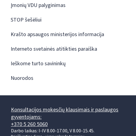
Įmonių VDU palyginimas
STOP šešėliui
Krašto apsaugos ministerijos informacija
Interneto svetainės atitikties paraiška
Ieškome turto savininkų
Nuorodos
Konsultacijos mokesčių klausimais ir paslaugos
gyventojams:
+370 5 260 5060
Darbo laikas: I-IV 8.00-17.00, V 8.00-15.45.