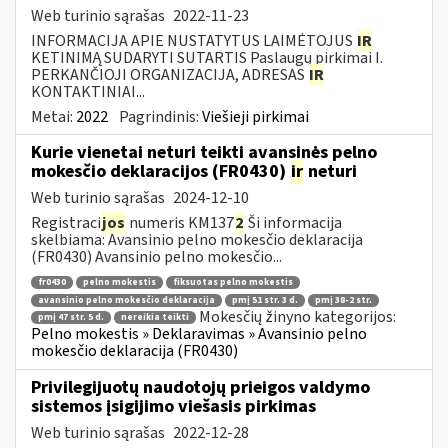
Web turinio sąrašas
2022-11-23
INFORMACIJA APIE NUSTATYTUS LAIMĖTOJUS
IR
KETINIMĄ SUDARYTI SUTARTIS Paslaugų pirkimai I.
PERKANČIOJI ORGANIZACIJA, ADRESAS
IR
KONTAKTINIAI...
Metai:
2022
Pagrindinis:
Viešieji pirkimai
Kurie vienetai neturi teikti avansinės pelno
mokesčio deklaracijos (FR0430)
ir
neturi
Web turinio sąrašas
2024-12-10
Registraci
jos
numeris KM137
2
Ši informacija
skelbiama: Avansinio pelno mokesčio deklaracija
(FR0430) Avansinio pelno mokesčio...
fr0430
pelno mokestis
fiksuotas pelno mokestis
avansinio pelno mokesčio deklaracija
pmį 51 str. 3 d.
pmį 38-2 str.
Mokesčių žinyno kategorijos:
pmį 47 str. 5 d.
nereikia teikti
Pelno mokestis » Deklaravimas » Avansinio pelno
mokesčio deklaracija (FR0430)
Privilegijuotų naudotojų prieigos valdymo
sistemos įsigijimo viešasis pirkimas
Web turinio sąrašas
2022-12-28