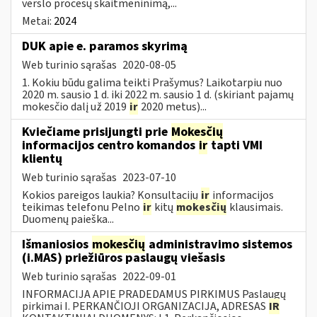
verslo procesų skaitmeninimą,...
Metai:
2024
DUK apie e. paramos skyrimą
Web turinio sąrašas
2020-08-05
1. Kokiu būdu galima teikti Prašymus? Laikotarpiu nuo
2020 m. sausio 1 d. iki 2022 m. sausio 1 d. (skiriant pajamų
mokesčio dalį už 2019
ir
2020 metus)...
Kviečiame prisijungti prie
Mokesčių
informacijos centro komandos
ir
tapti VMI
klientų
Web turinio sąrašas
2023-07-10
Kokios pareigos laukia? Konsultacijų
ir
informacijos
teikimas telefonu Pelno
ir
kitų
mokesčių
klausimais.
Duomenų paieška...
Išmaniosios
mokesčių
administravimo sistemos
(i.MAS) priežiūros paslaugų viešasis
Web turinio sąrašas
2022-09-01
INFORMACIJA APIE PRADEDAMUS PIRKIMUS Paslaugų
pirkimai I. PERKANČIOJI ORGANIZACIJA, ADRESAS
IR