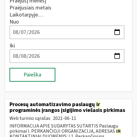
Praėjusį mėnesį
Praėjusiais metais
Laikotarpyje…
Nuo
Iki
Paieška
Procesų automatizavimo paslaugų
ir
programinės įrangos įsigijimo viešasis pirkimas
Web turinio sąrašas
2021-06-11
INFORMACIJA APIE SUDARYTAS SUTARTIS Paslaugų
pirkimai I. PERKANČIOJI ORGANIZACIJA, ADRESAS
IR
KONTAKTINIAI DUOMENYS: I.1. Perkančiosios