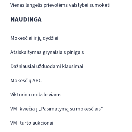
Vienas langelis prievolėms valstybei sumokėti
NAUDINGA
Mokesčiai ir jų dydžiai
Atsiskaitymas grynaisiais pinigais
Dažniausiai užduodami klausimai
Mokesčių ABC
Viktorina moksleiviams
VMI kviečia į „Pasimatymą su mokesčiais“
VMI turto aukcionai