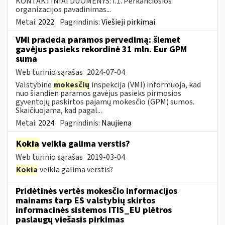
KONTAKTINIAI DUOMENYS: I.1. Perkančiosios
organizacijos pavadinimas...
Metai:
2022
Pagrindinis:
Viešieji pirkimai
VMI pradeda paramos pervedimą: šiemet
gavėjus pasieks rekordinė 31 mln. Eur GPM
suma
Web turinio sąrašas
2024-07-04
Valstybinė
mokesčių
inspekcija (VMI) informuoja, kad
nuo šiandien paramos gavėjus pasieks pirmosios
gyventojų paskirtos pajamų mokesčio (GPM) sumos.
Skaičiuojama, kad pagal...
Metai:
2024
Pagrindinis:
Naujiena
Kokia
veikla galima verstis?
Web turinio sąrašas
2019-03-04
Kokia
veikla galima verstis?
Pridėtinės vertės mokesčio informacijos
mainams tarp ES valstybių skirtos
informacinės sistemos ITIS_EU plėtros
paslaugų viešasis pirkimas