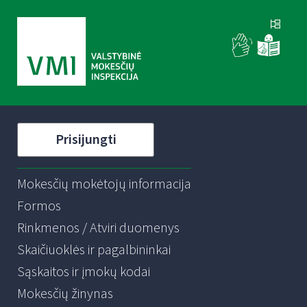
Prisijungti
Mokesčių mokėtojų informacija
Formos
Rinkmenos / Atviri duomenys
Skaičiuoklės ir pagalbininkai
Sąskaitos ir įmokų kodai
Mokesčių žinynas