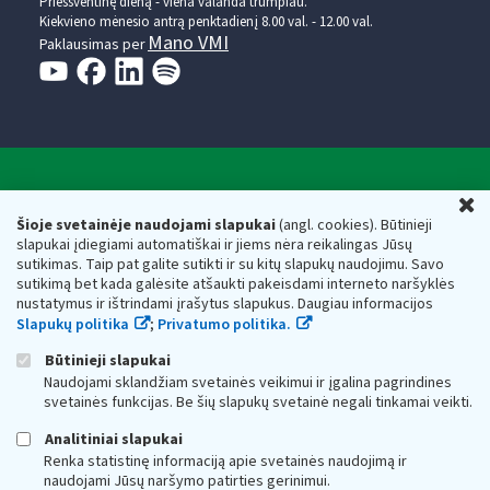
Prieššventinę dieną - viena valanda trumpiau.
Kiekvieno mėnesio antrą penktadienį 8.00 val. - 12.00 val.
Mano VMI
Paklausimas per
Valstybinė mokesčių inspekcija prie Lietuvos
U
Respublikos finansų ministerijos
Šioje svetainėje naudojami slapukai
(angl. cookies). Būtinieji
slapukai įdiegiami automatiškai ir jiems nėra reikalingas Jūsų
Biudžetinė įstaiga. Juridinio asmens kodas — 188659752,
sutikimas. Taip pat galite sutikti ir su kitų slapukų naudojimu. Savo
adresas: Vasario 16-osios g. 14, 01107 Vilnius, Lietuva, el.paštas:
sutikimą bet kada galėsite atšaukti pakeisdami interneto naršyklės
vmi@vmi.lt
, E. pristatymo dėžutės adresas 188659752
nustatymus ir ištrindami įrašytus slapukus. Daugiau informacijos
Duomenys apie Valstybinę mokesčių inspekciją prie Lietuvos
Slapukų politika
;
Privatumo politika.
Respublikos finansų ministerijos kaupiami ir saugomi Juridinių
asmenų registre
Būtinieji slapukai
Naudojami sklandžiam svetainės veikimui ir įgalina pagrindines
svetainės funkcijas. Be šių slapukų svetainė negali tinkamai veikti.
Analitiniai slapukai
Renka statistinę informaciją apie svetainės naudojimą ir
naudojami Jūsų naršymo patirties gerinimui.