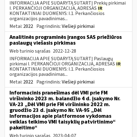
INFORMACIJA APIE SUDARYTĄ SUTARTĮ Prekių pirkimai
I. PERKANČIOJI ORGANIZACIJA, ADRESAS
IR
KONTAKTINIAI DUOMENYS: I.1. Perkančiosios
organizacijos pavadinimas...
Metai:
2022
Pagrindinis:
Viešieji pirkimai
Analitinės programinės įrangos SAS priežiūros
paslaugų viešasis pirkimas
Web turinio sąrašas
2022-12-28
INFORMACIJA APIE SUDARYTĄ SUTARTĮ Paslaugų
pirkimai I. PERKANČIOJI ORGANIZACIJA, ADRESAS
IR
KONTAKTINIAI DUOMENYS: I.1. Perkančiosios
organizacijos pavadinimas...
Metai:
2022
Pagrindinis:
Viešieji pirkimai
Informacinis pranešimas dėl VMI prie FM
viršininko 2023 m. balandžio 4 d. įsakymo Nr.
VA-23 „Dėl VMI prie FM viršininko 2022 m.
gruodžio 23 d. įsakymo Nr. VA-95 „Dėl
informacijos apie platformose vykdomas
veiklas teikimo VMI taisyklių patvirtinimo“
pakeitimo“
Web turinio sąrašas
2023-04-07