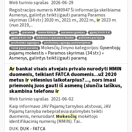
Web turinio sąrašas
2026-06-29
Registracijos numeris KM0947 Ši informacija skelbiama:
Asmenys, galintys teikti/gauti paramą Paramos
skyrimas (34 str.) 2020 m., 2021 m., 2022 m.,
ir
2023 m.
(nuo 2019,...
gpm
parama
meno kūrėjai
paramos gavėjas
gpmį 34 str 3 d
gpmį 34 str 4 d
labdaros ir paramos fondai
politinės partijos
profesinės sąjungos
profesinių sąjungų susivienijimai
Mokesčių žinyno kategorijos:
Gyventojų
teisė gauti paramą
pajamų mokestis » Paramos skyrimas (34 str.) »
Asmenys, galintys teikti/gauti paramą
Ar
bankai visais atvejais privalo nurodyti MMIN
duomenis, teikiant FATCA duomenis...už 2020
metus
ir
vėlesnius laikotarpius?..., nors imasi
priemonių juos gauti iš asmenų (siunčia laiškus,
skambina telefonu
ir
Web turinio sąrašas
2021-06-02
Kaip informavo JAV Pajamų tarnybos atstovai, JAV
Pajamų tarnyba nebepratęsia galimybės teikti
duomenis, nenurodant
Mokesčių
mokėtojo
identifikacinių numerių (MMIN). Tai...
DUK:
DUK - FATCA