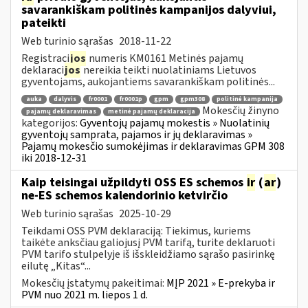
savarankiškam politinės kampanijos dalyviui,
pateikti
Web turinio sąrašas
2018-11-22
Registraci
jos
numeris KM0161 Metinės pajamų
deklaraci
jos
nereikia teikti nuolatiniams Lietuvos
gyventojams, aukojantiems savarankiškam politinės...
auka
dalyvis
fr0001
fr0001p
gpm
gpm308
politinė kampanija
Mokesčių žinyno
pajamų deklaravimas
metinė pajamų deklaracija
kategorijos:
Gyventojų pajamų mokestis » Nuolatinių
gyventojų samprata, pajamos ir jų deklaravimas »
Pajamų mokesčio sumokėjimas ir deklaravimas GPM 308
iki 2018-12-31
Kaip teisingai užpildyti OSS ES schemos
ir
(
ar
)
ne-ES schemos kalendorinio ketvirčio
Web turinio sąrašas
2025-10-29
Teikdami OSS PVM deklaraciją: Tiekimus, kuriems
taikėte anksčiau galiojusį PVM tarifą, turite deklaruoti
PVM tarifo stulpelyje iš išskleidžiamo sąrašo pasirinkę
eilutę „Kitas“...
Mokesčių įstatymų pakeitimai:
MĮP 2021 » E-prekyba ir
PVM nuo 2021 m. liepos 1 d.