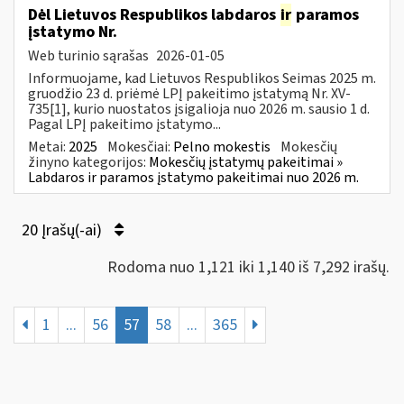
Dėl Lietuvos Respublikos labdaros
ir
paramos
įstatymo Nr.
Web turinio sąrašas
2026-01-05
Informuojame, kad Lietuvos Respublikos Seimas 2025 m.
gruodžio 23 d. priėmė LPĮ pakeitimo įstatymą Nr. XV-
735[1], kurio nuostatos įsigalioja nuo 2026 m. sausio 1 d.
Pagal LPĮ pakeitimo įstatymo...
Metai:
2025
Mokesčiai:
Pelno mokestis
Mokesčių
žinyno kategorijos:
Mokesčių įstatymų pakeitimai »
Labdaros ir paramos įstatymo pakeitimai nuo 2026 m.
20 Įrašų(-ai)
Rodoma nuo 1,121 iki 1,140 iš 7,292 irašų.
1
...
56
57
58
...
365