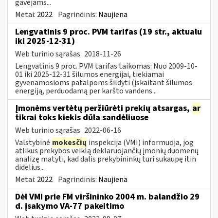
gavėjams...
Metai:
2022
Pagrindinis:
Naujiena
Lengvatinis 9 proc. PVM tarifas (19 str., aktualu
iki 2025-12-31)
Web turinio sąrašas
2018-11-26
Lengvatinis 9 proc. PVM tarifas taikomas: Nuo 2009-10-
01 iki 2025-12-31 šilumos energijai, tiekiamai
gyvenamosioms patalpoms šildyti (įskaitant šilumos
energiją, perduodamą per karšto vandens...
Įmonėms vertėtų peržiūrėti prekių atsargas,
ar
tikrai toks kiekis dūla sandėliuose
Web turinio sąrašas
2022-06-16
Valstybinė
mokesčių
inspekcija (VMI) informuoja, jog
atlikus prekybos veiklą deklaruojančių įmonių duomenų
analizę matyti, kad dalis prekybininkų turi sukaupę itin
didelius...
Metai:
2022
Pagrindinis:
Naujiena
Dėl VMI prie FM viršininko 2004 m. balandžio 29
d. įsakymo VA-77 pakeitimo