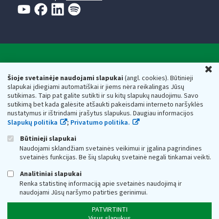
Valstybinė mokesčių inspekcija prie Lietuvos
U
Respublikos finansų ministerijos
Šioje svetainėje naudojami slapukai
(angl. cookies). Būtinieji
slapukai įdiegiami automatiškai ir jiems nėra reikalingas Jūsų
Biudžetinė įstaiga. Juridinio asmens kodas — 188659752,
sutikimas. Taip pat galite sutikti ir su kitų slapukų naudojimu. Savo
adresas: Vasario 16-osios g. 14, 01107 Vilnius, Lietuva, el.paštas:
sutikimą bet kada galėsite atšaukti pakeisdami interneto naršyklės
vmi@vmi.lt
, E. pristatymo dėžutės adresas 188659752
nustatymus ir ištrindami įrašytus slapukus. Daugiau informacijos
Duomenys apie Valstybinę mokesčių inspekciją prie Lietuvos
Slapukų politika
;
Privatumo politika.
Respublikos finansų ministerijos kaupiami ir saugomi Juridinių
asmenų registre
Būtinieji slapukai
Naudojami sklandžiam svetainės veikimui ir įgalina pagrindines
svetainės funkcijas. Be šių slapukų svetainė negali tinkamai veikti.
Analitiniai slapukai
Renka statistinę informaciją apie svetainės naudojimą ir
naudojami Jūsų naršymo patirties gerinimui.
PATVIRTINTI
Visus slapukus