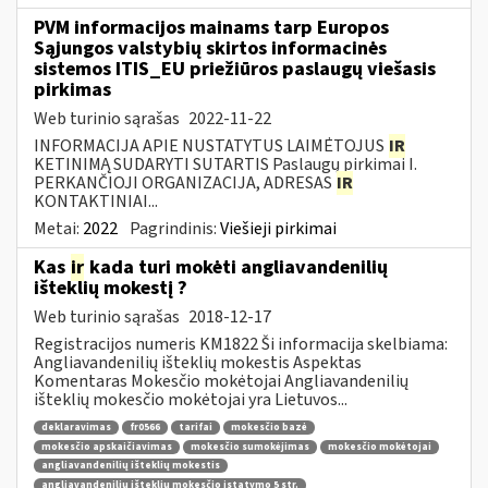
PVM informacijos mainams tarp Europos
Sąjungos valstybių skirtos informacinės
sistemos ITIS_EU priežiūros paslaugų viešasis
pirkimas
Web turinio sąrašas
2022-11-22
INFORMACIJA APIE NUSTATYTUS LAIMĖTOJUS
IR
KETINIMĄ SUDARYTI SUTARTIS Paslaugų pirkimai I.
PERKANČIOJI ORGANIZACIJA, ADRESAS
IR
KONTAKTINIAI...
Metai:
2022
Pagrindinis:
Viešieji pirkimai
Kas
ir
kada turi mokėti angliavandenilių
išteklių mokestį ?
Web turinio sąrašas
2018-12-17
Registracijos numeris KM1822 Ši informacija skelbiama:
Angliavandenilių išteklių mokestis Aspektas
Komentaras Mokesčio mokėtojai Angliavandenilių
išteklių mokesčio mokėtojai yra Lietuvos...
deklaravimas
fr0566
tarifai
mokesčio bazė
mokesčio apskaičiavimas
mokesčio sumokėjimas
mokesčio mokėtojai
angliavandenilių išteklių mokestis
angliavandenilių išteklių mokesčio įstatymo 5 str.