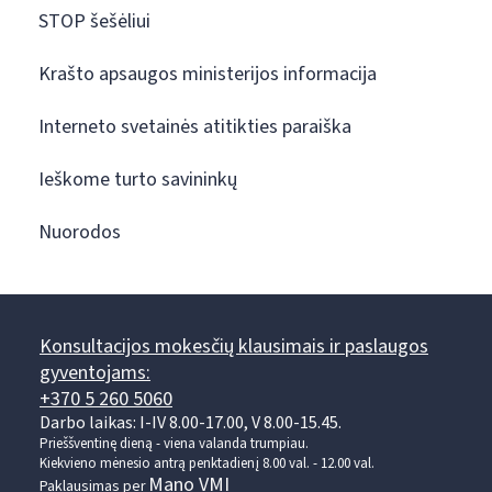
STOP šešėliui
Krašto apsaugos ministerijos informacija
Interneto svetainės atitikties paraiška
Ieškome turto savininkų
Nuorodos
Konsultacijos mokesčių klausimais ir paslaugos
gyventojams:
+370 5 260 5060
Darbo laikas: I-IV 8.00-17.00, V 8.00-15.45.
Prieššventinę dieną - viena valanda trumpiau.
Kiekvieno mėnesio antrą penktadienį 8.00 val. - 12.00 val.
Mano VMI
Paklausimas per