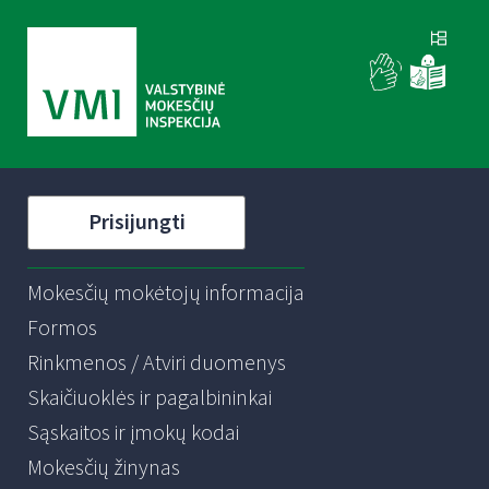
Prisijungti
Mokesčių mokėtojų informacija
Formos
Rinkmenos / Atviri duomenys
Skaičiuoklės ir pagalbininkai
Sąskaitos ir įmokų kodai
Mokesčių žinynas