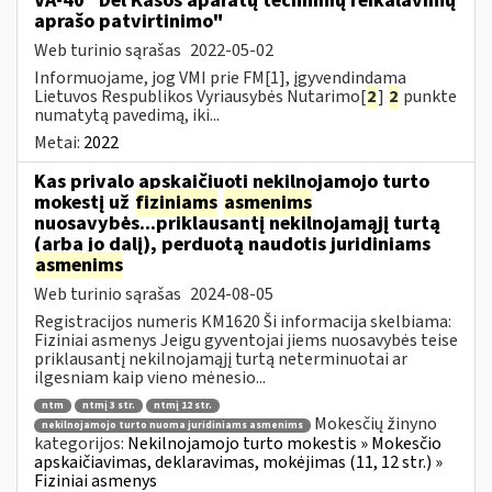
VA-40 "Dėl Kasos aparatų techninių reikalavimų
aprašo patvirtinimo"
Web turinio sąrašas
2022-05-02
Informuojame, jog VMI prie FM[1], įgyvendindama
Lietuvos Respublikos Vyriausybės Nutarimo[
2
]
2
punkte
numatytą pavedimą, iki...
Metai:
2022
Kas privalo apskaičiuoti nekilnojamojo turto
mokestį už
fiziniams
asmenims
nuosavybės...priklausantį nekilnojamąjį turtą
(arba jo dalį), perduotą naudotis juridiniams
asmenims
Web turinio sąrašas
2024-08-05
Registracijos numeris KM1620 Ši informacija skelbiama:
Fiziniai asmenys Jeigu gyventojai jiems nuosavybės teise
priklausantį nekilnojamąjį turtą neterminuotai ar
ilgesniam kaip vieno mėnesio...
ntm
ntmį 3 str.
ntmį 12 str.
Mokesčių žinyno
nekilnojamojo turto nuoma juridiniams asmenims
kategorijos:
Nekilnojamojo turto mokestis » Mokesčio
apskaičiavimas, deklaravimas, mokėjimas (11, 12 str.) »
Fiziniai asmenys