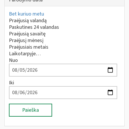
Bet kuriuo metu
Praėjusią valandą
Paskutines 24 valandas
Praėjusią savaitę
Praėjusį mėnesį
Praėjusiais metais
Laikotarpyje…
Nuo
Iki
Paieška