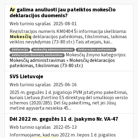
Ar
galima anuliuoti jau pateiktos mokesčio
deklaracijos duomenis?
Web turinio sąrašas
2025-08-01
Registracijos numeris KM0404 Ši informacija skelbiama:
Mokesčių
deklaracijos pateikimas, tikslinimas, laikinas
veiklos nevykdymas (73-80 str.) Tais atvejais, kai...
deklaracija
mokesčių administravimas
deklaracijos anuliavimas
Mokesčių žinyno kategorijos:
deklaracijos duomenų anuliavimas
Mokesčių administravimas » Mokesčių deklaracijos
pateikimas, tikslinimas (73-80 str.)
SVS Lietuvoje
Web turinio sąrašas
2025-06-16
2025 m. gegužės 1 d. įsigaliojo PVM įstatymo pakeitimai,
kuriais Lietuva įtvirtino ES direktyvą dėl smulkiojo verslo
schemos (2020/285). Dėl šių pakeitimų, net jei Jūsų
metinė apyvarta nesiekia 45...
Dėl 2022 m. gegužės 11 d. įsakymo Nr. VA-47
Web turinio sąrašas
2022-05-13
Informuojame, kad nuo 2022 m. liepos 1 d. įsigalios