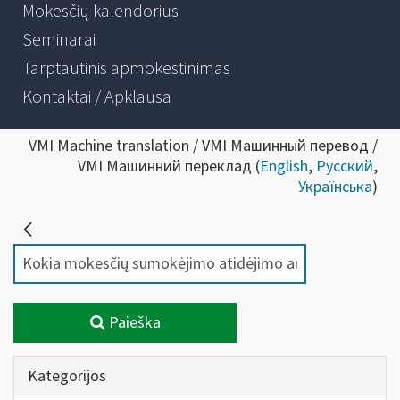
Mokesčių kalendorius
Seminarai
Tarptautinis apmokestinimas
Kontaktai / Apklausa
VMI Machine translation / VMI Машинный перевод /
VMI Машинний переклад (
English
,
Русский
,
Українська
)
Paieška
Kategorijos