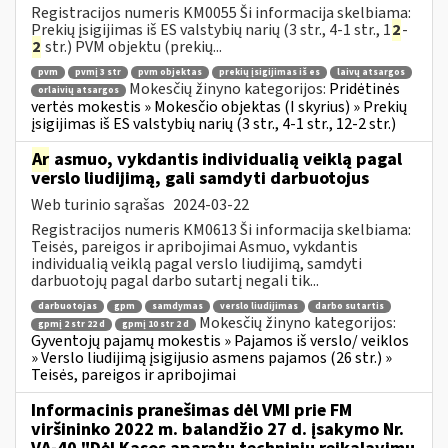
Registracijos numeris KM0055 Ši informacija skelbiama:
Prekių įsigijimas iš ES valstybių narių (3 str., 4-1 str., 1
2
-
2
str.) PVM objektu (prekių...
pvm
pvmį 3 str
pvm objektas
prekių įsigijimas iš es
laivų atsargos
Mokesčių žinyno kategorijos:
Pridėtinės
orlaivių atsargos
vertės mokestis » Mokesčio objektas (I skyrius) » Prekių
įsigijimas iš ES valstybių narių (3 str., 4-1 str., 12-2 str.)
Ar
asmuo, vykdantis individualią veiklą pagal
verslo liudijimą, gali samdyti darbuotojus
Web turinio sąrašas
2024-03-22
Registracijos numeris KM0613 Ši informacija skelbiama:
Teisės, pareigos ir apribojimai Asmuo, vykdantis
individualią veiklą pagal verslo liudijimą, samdyti
darbuotojų pagal darbo sutartį negali tik...
darbuotojas
gpm
samdymas
verslo liudijimas
darbo sutartis
Mokesčių žinyno kategorijos:
gpmį 2 str 22 d
gpmį 10 str 2 d
Gyventojų pajamų mokestis » Pajamos iš verslo/ veiklos
» Verslo liudijimą įsigijusio asmens pajamos (26 str.) »
Teisės, pareigos ir apribojimai
Informacinis pranešimas dėl VMI prie FM
viršininko 2022 m. balandžio 27 d. įsakymo Nr.