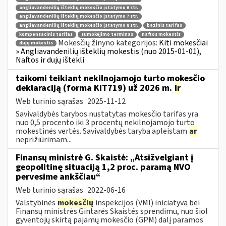
angliavandenilių išteklių mokesčio įstatymo 6 str.
angliavandenilių išteklių mokesčio įstatymo 7 str.
angliavandenilių išteklių mokesčio įstatymo 8 str.
bazinis tarifas
kompensacinis tarifas
sumokėjimo terminas
naftos mokestis
Mokesčių žinyno kategorijos:
Kiti mokesčiai
dujų mokestis
» Angliavandenilių išteklių mokestis (nuo 2015-01-01),
Naftos ir dujų ištekli
taikomi teikiant nekilnojamojo turto mokesčio
deklaraciją (forma KIT719) už 2026 m.
ir
Web turinio sąrašas
2025-11-12
Savivaldybės tarybos nustatytas mokesčio tarifas yra
nuo 0,5 procento iki 3 procentų nekilnojamojo turto
mokestinės vertės. Savivaldybės taryba apleistam
ar
neprižiūrimam...
Finansų ministrė G. Skaistė: „Atsižvelgiant į
geopolitinę situaciją 1,2 proc. paramą NVO
pervesime ankščiau“
Web turinio sąrašas
2022-06-16
Valstybinės
mokesčių
inspekcijos (VMI) iniciatyva bei
Finansų ministrės Gintarės Skaistės sprendimu, nuo šiol
gyventojų skirtą pajamų mokesčio (GPM) dalį paramos