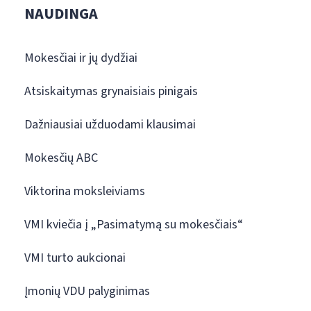
NAUDINGA
Mokesčiai ir jų dydžiai
Atsiskaitymas grynaisiais pinigais
Dažniausiai užduodami klausimai
Mokesčių ABC
Viktorina moksleiviams
VMI kviečia į „Pasimatymą su mokesčiais“
VMI turto aukcionai
Įmonių VDU palyginimas