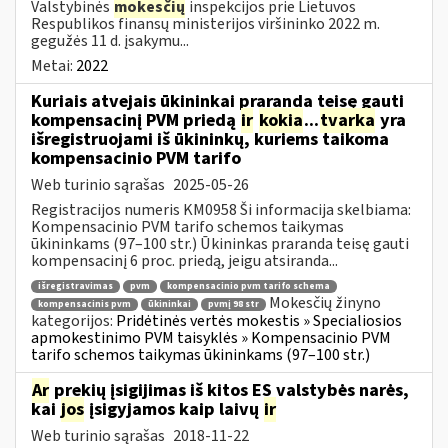
Valstybinės
mokesčių
inspekcijos prie Lietuvos
Respublikos finansų ministerijos viršininko 2022 m.
gegužės 11 d. įsakymu...
Metai:
2022
Kuriais atvejais ūkininkai praranda teisę gauti
kompensacinį PVM priedą
ir
kokia
...
tvarka
yra
išregistruojami iš ūkininkų, kuriems taikoma
kompensacinio PVM tarifo
Web turinio sąrašas
2025-05-26
Registracijos numeris KM0958 Ši informacija skelbiama:
Kompensacinio PVM tarifo schemos taikymas
ūkininkams (97–100 str.) Ūkininkas praranda teisę gauti
kompensacinį 6 proc. priedą, jeigu atsiranda...
išregistravimas
pvm
kompensacinio pvm tarifo schema
Mokesčių žinyno
kompensacinis pvm
ūkininkai
pvmį 98 str
kategorijos:
Pridėtinės vertės mokestis » Specialiosios
apmokestinimo PVM taisyklės » Kompensacinio PVM
tarifo schemos taikymas ūkininkams (97–100 str.)
Ar
prekių įsigijimas iš kitos ES valstybės narės,
kai
jos
įsigyjamos kaip laivų
ir
Web turinio sąrašas
2018-11-22