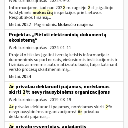
Web turinio sąrašas
2022-09-07
Informuojame, kad nuo 202
2
m. rugsėjo
2
d. įsigaliojo
Valstybinės
mokesčių
inspekcijos prie Lietuvos
Respublikos finansų...
Metai:
2022
Pagrindinis:
Mokesčio naujiena
Projektas „Plėtoti elektroninių dokumentų
ekosistemą“
Web turinio sąrašas
2024-01-11
Projekto tikslas Įgalinti verslą keistis informacija ir
duomenimis su partneriais, viešosiomis institucijomis ir
fiziniais asmenimis automatizuotu būdu, taip skatinant
verslo procesų skaitmeninimą,...
Metai:
2024
Ar
privalau deklaruoti pajamas, norėdamas
skirti
2
% nevyriausybinėms organizacijoms
Web turinio sąrašas
2019-08-19
Ar
privalau deklaruoti pajamas, norėdamas skirti
2
%
nevyriausybinėms organizacijoms?
Ar
privalau
deklaruoti pajamas,...
Ar
privalo gyventojas, aukojantis