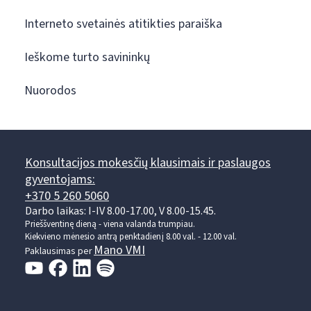
Interneto svetainės atitikties paraiška
Ieškome turto savininkų
Nuorodos
Konsultacijos mokesčių klausimais ir paslaugos
gyventojams:
+370 5 260 5060
Darbo laikas: I-IV 8.00-17.00, V 8.00-15.45.
Prieššventinę dieną - viena valanda trumpiau.
Kiekvieno mėnesio antrą penktadienį 8.00 val. - 12.00 val.
Mano VMI
Paklausimas per