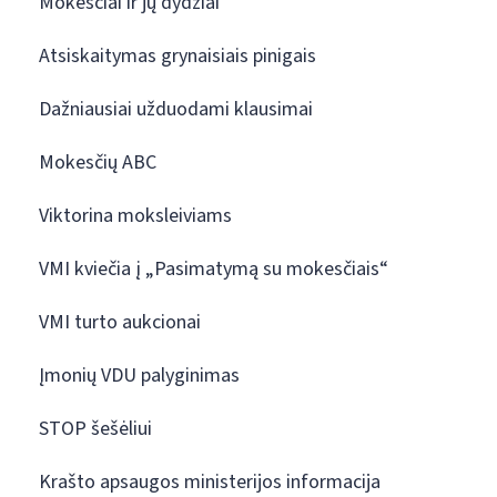
Mokesčiai ir jų dydžiai
Atsiskaitymas grynaisiais pinigais
Dažniausiai užduodami klausimai
Mokesčių ABC
Viktorina moksleiviams
VMI kviečia į „Pasimatymą su mokesčiais“
VMI turto aukcionai
Įmonių VDU palyginimas
STOP šešėliui
Krašto apsaugos ministerijos informacija