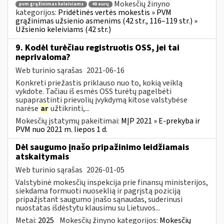
Mokesčių žinyno
pvm grąžinimas keleiviams
40 eurų
kategorijos:
Pridėtinės vertės mokestis » PVM
grąžinimas užsienio asmenims (42 str., 116–119 str.) »
Užsienio keleiviams (42 str.)
9. Kodėl turėčiau registruotis OSS, jei tai
neprivaloma?
Web turinio sąrašas
2021-06-16
Konkreti priežastis priklauso nuo to, kokią veiklą
vykdote. Tačiau iš esmės OSS turėtų pagelbėti
supaprastinti prievolių įvykdymą kitose valstybėse
narėse
ar
užtikrinti,...
Mokesčių įstatymų pakeitimai:
MĮP 2021 » E-prekyba ir
PVM nuo 2021 m. liepos 1 d.
Dėl saugumo įnašo pripažinimo leidžiamais
atskaitymais
Web turinio sąrašas
2026-01-05
Valstybinė mokesčių inspekcija prie finansų ministerijos,
siekdama formuoti nuoseklią ir pagrįstą poziciją
pripažįstant saugumo įnašo sąnaudas, suderinusi
nuostatas išdėstytu klausimu su Lietuvos...
Metai:
2025
Mokesčių žinyno kategorijos:
Mokesčių