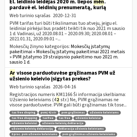
El. leidinio leidėjas 2020 m. liepos
mėn
.
pardavė el. leidinių prenumeratą, kurią
Web turinio sąrašas
2020-12-31
PVM tarifas turi būti tikslinamas tuo atveju, jeigu el.
leidiniai pirkėjui bus pradėti teikti tik nuo 2021 m sausio
1 d. Vadinasi, už 2020.08.01 – 2020.09.30; 2020.08.01 –
2021.01.31, 2020.09.01 –...
Mokesčių žinyno kategorijos:
Mokesčių įstatymų
pakeitimai » Mokesčių įstatymų pakeitimai 2021 metais
» PVM įstatymo 19 straipsnio pakeitimo nuo 2021 m.
sausio 1 d.
Ar
visose parduotuvėse grąžinamas PVM už
užsienio keleivio įsigytas prekes?
Web turinio sąrašas
2026-04-16
Registracijos numeris KM1166 Ši informacija skelbiama:
Užsienio keleiviams (4
2
str.) Ne, PVM grąžinamas ne
visose parduotuvėse. PVM gali būti grąžinamas tik tose...
tax free shoping
pvmį 42 str
pvm grąžinimas
užsienio keleiviams
tax free shopping
taxfree
tax free
užsienio keleiviai
užsienio keleiviui
užsienio keleivių deklaracija
užsienio keleivių deklaracijų
deklaracija užsienio keleiviams
0 proc. pvm užsienio keleiviams
pvm grąžinimas užsienio keleiviams