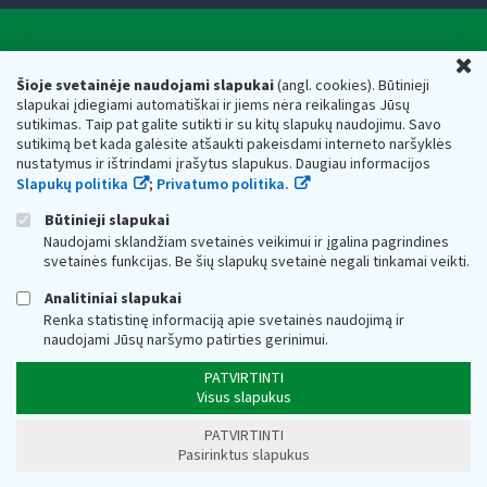
Valstybinė mokesčių inspekcija prie Lietuvos
U
Respublikos finansų ministerijos
Šioje svetainėje naudojami slapukai
(angl. cookies). Būtinieji
slapukai įdiegiami automatiškai ir jiems nėra reikalingas Jūsų
Biudžetinė įstaiga. Juridinio asmens kodas — 188659752,
sutikimas. Taip pat galite sutikti ir su kitų slapukų naudojimu. Savo
adresas: Vasario 16-osios g. 14, 01107 Vilnius, Lietuva, el.paštas:
sutikimą bet kada galėsite atšaukti pakeisdami interneto naršyklės
vmi@vmi.lt
, E. pristatymo dėžutės adresas 188659752
nustatymus ir ištrindami įrašytus slapukus. Daugiau informacijos
Duomenys apie Valstybinę mokesčių inspekciją prie Lietuvos
Slapukų politika
;
Privatumo politika.
Respublikos finansų ministerijos kaupiami ir saugomi Juridinių
asmenų registre
Būtinieji slapukai
Naudojami sklandžiam svetainės veikimui ir įgalina pagrindines
svetainės funkcijas. Be šių slapukų svetainė negali tinkamai veikti.
Analitiniai slapukai
Renka statistinę informaciją apie svetainės naudojimą ir
naudojami Jūsų naršymo patirties gerinimui.
PATVIRTINTI
Visus slapukus
PATVIRTINTI
Pasirinktus slapukus