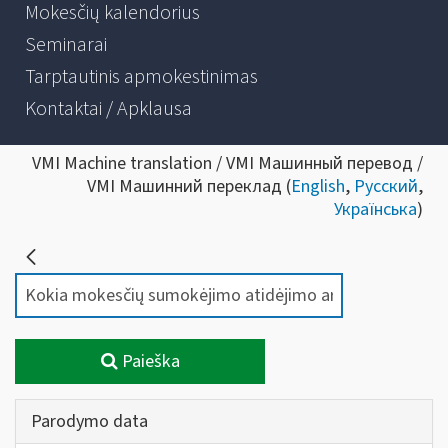
Mokesčių kalendorius
Seminarai
Tarptautinis apmokestinimas
Kontaktai / Apklausa
VMI Machine translation / VMI Машинный перевод /
VMI Машинний переклад (
English
,
Русский
,
Українська
)
Paieška
Parodymo data