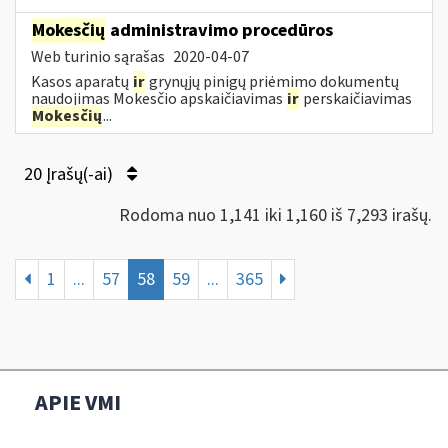
Mokesčių
administravimo procedūros
Web turinio sąrašas
2020-04-07
Kasos aparatų
ir
grynųjų pinigų priėmimo dokumentų
naudojimas Mokesčio apskaičiavimas
ir
perskaičiavimas
Mokesčių
...
20 Įrašų(-ai)
Rodoma nuo 1,141 iki 1,160 iš 7,293 irašų.
1
...
57
58
59
...
365
APIE VMI