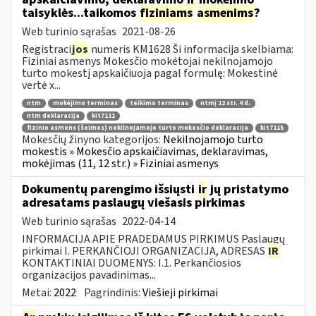
taisyklės...taikomos
fiziniams
asmenims
?
Web turinio sąrašas
2021-08-26
Registraci
jos
numeris KM1628 Ši informacija skelbiama:
Fiziniai asmenys Mokesčio mokėtojai nekilnojamojo
turto mokestį apskaičiuoja pagal formulę: Mokestinė
vertė x...
ntm
mokėjimo terminas
teikimo terminas
ntmį 12 str. 4 d.
ntm deklaracija
kit7111
fizinio asmens (šeimos) nekilnojamojo turto mokesčio deklaracija
kit7115
Mokesčių žinyno kategorijos:
Nekilnojamojo turto
mokestis » Mokesčio apskaičiavimas, deklaravimas,
mokėjimas (11, 12 str.) » Fiziniai asmenys
Dokumentų parengimo išsiųsti
ir
jų pristatymo
adresatams paslaugų viešasis pirkimas
Web turinio sąrašas
2022-04-14
INFORMACIJA APIE PRADEDAMUS PIRKIMUS Paslaugų
pirkimai I. PERKANČIOJI ORGANIZACIJA, ADRESAS
IR
KONTAKTINIAI DUOMENYS: I.1. Perkančiosios
organizacijos pavadinimas...
Metai:
2022
Pagrindinis:
Viešieji pirkimai