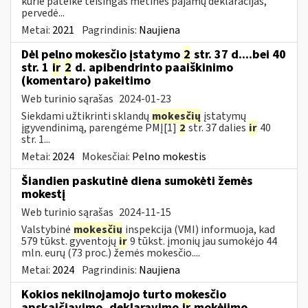
kurie pateikė teisingas metines pajamų deklaracijas,
pervedė...
Metai:
2021
Pagrindinis:
Naujiena
Dėl pelno mokesčio įstatymo
2
str. 37 d....bei 40
str. 1
ir
2
d. apibendrinto paaiškinimo
(komentaro) pakeitimo
Web turinio sąrašas
2024-01-23
Siekdami užtikrinti sklandų
mokesčių
įstatymų
įgyvendinimą, parengėme PMĮ[1]
2
str. 37 dalies
ir
40
str. 1...
Metai:
2024
Mokesčiai:
Pelno mokestis
Šiandien paskutinė diena sumokėti žemės
mokestį
Web turinio sąrašas
2024-11-15
Valstybinė
mokesčių
inspekcija (VMI) informuoja, kad
579 tūkst. gyventojų
ir
9 tūkst. įmonių jau sumokėjo 44
mln. eurų (73 proc.) žemės mokesčio....
Metai:
2024
Pagrindinis:
Naujiena
Kokios nekilnojamojo turto mokesčio
apskaičiavimo, deklaravimo
ir
mokėjimo