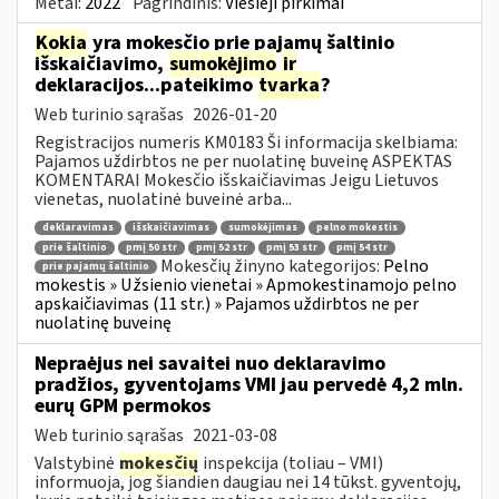
Metai:
2022
Pagrindinis:
Viešieji pirkimai
Kokia
yra mokesčio prie pajamų šaltinio
išskaičiavimo,
sumokėjimo
ir
deklaracijos...pateikimo
tvarka
?
Web turinio sąrašas
2026-01-20
Registracijos numeris KM0183 Ši informacija skelbiama:
Pajamos uždirbtos ne per nuolatinę buveinę ASPEKTAS
KOMENTARAI Mokesčio išskaičiavimas Jeigu Lietuvos
vienetas, nuolatinė buveinė arba...
deklaravimas
išskaičiavimas
sumokėjimas
pelno mokestis
prie šaltinio
pmį 50 str
pmį 52 str
pmį 53 str
pmį 54 str
Mokesčių žinyno kategorijos:
Pelno
prie pajamų šaltinio
mokestis » Užsienio vienetai » Apmokestinamojo pelno
apskaičiavimas (11 str.) » Pajamos uždirbtos ne per
nuolatinę buveinę
Nepraėjus nei savaitei nuo deklaravimo
pradžios, gyventojams VMI jau pervedė 4,2 mln.
eurų GPM permokos
Web turinio sąrašas
2021-03-08
Valstybinė
mokesčių
inspekcija (toliau – VMI)
informuoja, jog šiandien daugiau nei 14 tūkst. gyventojų,