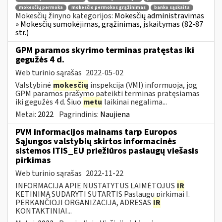
mokesčių permoka
mokesčio permokos grąžinimas
banko sąskaita
Mokesčių žinyno kategorijos:
Mokesčių administravimas
» Mokesčių sumokėjimas, grąžinimas, įskaitymas (82-87
str.)
GPM paramos skyrimo terminas pratęstas iki
gegužės 4 d.
Web turinio sąrašas
2022-05-02
Valstybinė
mokesčių
inspekcija (VMI) informuoja, jog
GPM paramos prašymo pateikti terminas pratęsiamas
iki gegužės 4 d. Šiuo
metu
laikinai negalima...
Metai:
2022
Pagrindinis:
Naujiena
PVM informacijos mainams tarp Europos
Sąjungos valstybių skirtos informacinės
sistemos ITIS_EU priežiūros paslaugų viešasis
pirkimas
Web turinio sąrašas
2022-11-22
INFORMACIJA APIE NUSTATYTUS LAIMĖTOJUS
IR
KETINIMĄ SUDARYTI SUTARTIS Paslaugų pirkimai I.
PERKANČIOJI ORGANIZACIJA, ADRESAS
IR
KONTAKTINIAI...