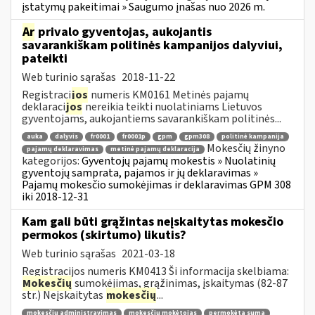
įstatymų pakeitimai » Saugumo įnašas nuo 2026 m.
Ar
privalo gyventojas, aukojantis
savarankiškam politinės kampanijos dalyviui,
pateikti
Web turinio sąrašas
2018-11-22
Registraci
jos
numeris KM0161 Metinės pajamų
deklaraci
jos
nereikia teikti nuolatiniams Lietuvos
gyventojams, aukojantiems savarankiškam politinės...
auka
dalyvis
fr0001
fr0001p
gpm
gpm308
politinė kampanija
Mokesčių žinyno
pajamų deklaravimas
metinė pajamų deklaracija
kategorijos:
Gyventojų pajamų mokestis » Nuolatinių
gyventojų samprata, pajamos ir jų deklaravimas »
Pajamų mokesčio sumokėjimas ir deklaravimas GPM 308
iki 2018-12-31
Kam gali būti grąžintas neįskaitytas mokesčio
permokos (skirtumo) likutis?
Web turinio sąrašas
2021-03-18
Registracijos numeris KM0413 Ši informacija skelbiama:
Mokesčių
sumokėjimas, grąžinimas, įskaitymas (82-87
str.) Neįskaitytas
mokesčių
...
mokesčių administravimas
mokesčių mokėtojas
permokėta suma