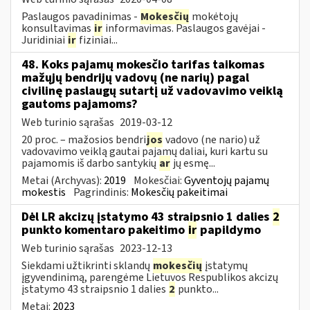
Paslaugos pavadinimas -
Mokesčių
mokėtojų
konsultavimas
ir
informavimas. Paslaugos gavėjai -
Juridiniai
ir
fiziniai...
48. Koks pajamų mokesčio tarifas taikomas
mažųjų bendrijų vadovų (ne narių) pagal
civilinę paslaugų sutartį už vadovavimo veiklą
gautoms pajamoms?
Web turinio sąrašas
2019-03-12
20 proc. – mažosios bendri
jos
vadovo (ne nario) už
vadovavimo veiklą gautai pajamų daliai, kuri kartu su
pajamomis iš darbo santykių
ar
jų esmę...
Metai (Archyvas):
2019
Mokesčiai:
Gyventojų pajamų
mokestis
Pagrindinis:
Mokesčių pakeitimai
Dėl LR akcizų įstatymo 43 straipsnio 1 dalies
2
punkto komentaro pakeitimo
ir
papildymo
Web turinio sąrašas
2023-12-13
Siekdami užtikrinti sklandų
mokesčių
įstatymų
įgyvendinimą, parengėme Lietuvos Respublikos akcizų
įstatymo 43 straipsnio 1 dalies
2
punkto...
Metai:
2023