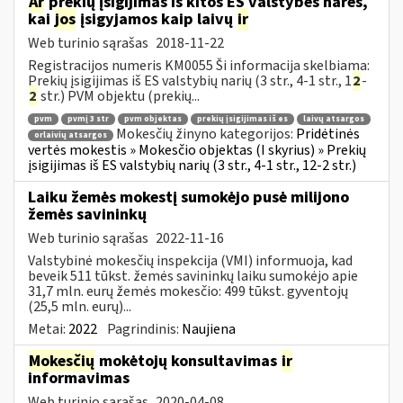
Ar
prekių įsigijimas iš kitos ES valstybės narės,
kai
jos
įsigyjamos kaip laivų
ir
Web turinio sąrašas
2018-11-22
Registracijos numeris KM0055 Ši informacija skelbiama:
Prekių įsigijimas iš ES valstybių narių (3 str., 4-1 str., 1
2
-
2
str.) PVM objektu (prekių...
pvm
pvmį 3 str
pvm objektas
prekių įsigijimas iš es
laivų atsargos
Mokesčių žinyno kategorijos:
Pridėtinės
orlaivių atsargos
vertės mokestis » Mokesčio objektas (I skyrius) » Prekių
įsigijimas iš ES valstybių narių (3 str., 4-1 str., 12-2 str.)
Laiku žemės mokestį sumokėjo pusė milijono
žemės savininkų
Web turinio sąrašas
2022-11-16
Valstybinė mokesčių inspekcija (VMI) informuoja, kad
beveik 511 tūkst. žemės savininkų laiku sumokėjo apie
31,7 mln. eurų žemės mokesčio: 499 tūkst. gyventojų
(25,5 mln. eurų)...
Metai:
2022
Pagrindinis:
Naujiena
Mokesčių
mokėtojų konsultavimas
ir
informavimas
Web turinio sąrašas
2020-04-08