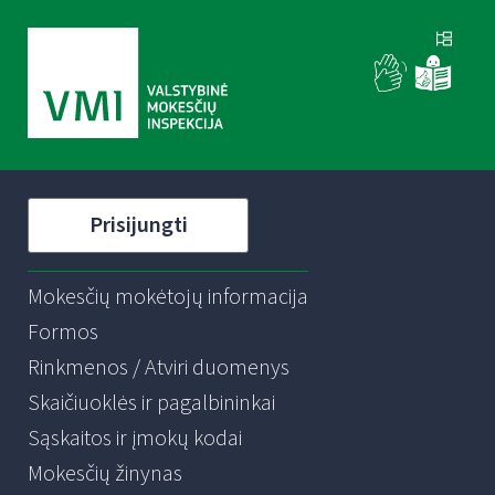
Prisijungti
Mokesčių mokėtojų informacija
Formos
Rinkmenos / Atviri duomenys
Skaičiuoklės ir pagalbininkai
Sąskaitos ir įmokų kodai
Mokesčių žinynas