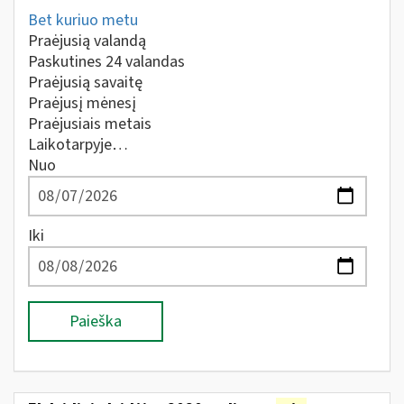
Bet kuriuo metu
Praėjusią valandą
Paskutines 24 valandas
Praėjusią savaitę
Praėjusį mėnesį
Praėjusiais metais
Laikotarpyje…
Nuo
Iki
Paieška