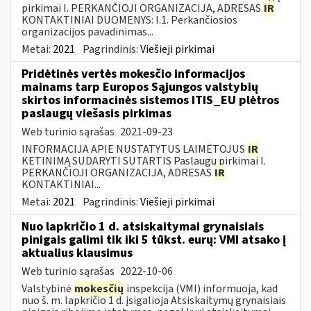
pirkimai I. PERKANČIOJI ORGANIZACIJA, ADRESAS
IR
KONTAKTINIAI DUOMENYS: I.1. Perkančiosios
organizacijos pavadinimas...
Metai:
2021
Pagrindinis:
Viešieji pirkimai
Pridėtinės vertės mokesčio informacijos
mainams tarp Europos Sąjungos valstybių
skirtos informacinės sistemos ITIS_EU plėtros
paslaugų viešasis pirkimas
Web turinio sąrašas
2021-09-23
INFORMACIJA APIE NUSTATYTUS LAIMĖTOJUS
IR
KETINIMĄ SUDARYTI SUTARTIS Paslaugų pirkimai I.
PERKANČIOJI ORGANIZACIJA, ADRESAS
IR
KONTAKTINIAI...
Metai:
2021
Pagrindinis:
Viešieji pirkimai
Nuo lapkričio 1 d. atsiskaitymai grynaisiais
pinigais galimi tik iki 5 tūkst. eurų: VMI atsako į
aktualius klausimus
Web turinio sąrašas
2022-10-06
Valstybinė
mokesčių
inspekcija (VMI) informuoja, kad
nuo š. m. lapkričio 1 d. įsigalioja Atsiskaitymų grynaisiais