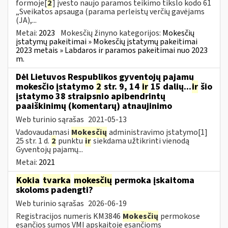
formoje[
2
] įvesto naujo paramos teikimo tikslo kodo 61
„Sveikatos apsauga (parama perleistų verčių gavėjams
(JA),...
Metai:
2023
Mokesčių žinyno kategorijos:
Mokesčių
įstatymų pakeitimai » Mokesčių įstatymų pakeitimai
2023 metais » Labdaros ir paramos pakeitimai nuo 2023
m.
Dėl Lietuvos Respublikos gyventojų pajamų
mokesčio įstatymo
2
str. 9, 14
ir
15 dalių...
ir
šio
įstatymo 38 straipsnio apibendrintų
paaiškinimų (komentarų) atnaujinimo
Web turinio sąrašas
2021-05-13
Vadovaudamasi
Mokesčių
administravimo įstatymo[1]
25 str. 1 d.
2
punktu
ir
siekdama užtikrinti vienodą
Gyventojų pajamų...
Metai:
2021
Kokia
tvarka
mokesčių
permoka įskaitoma
skoloms padengti?
Web turinio sąrašas
2026-06-19
Registracijos numeris KM3846
Mokesčių
permokose
esančios sumos VMI apskaitoje esančioms