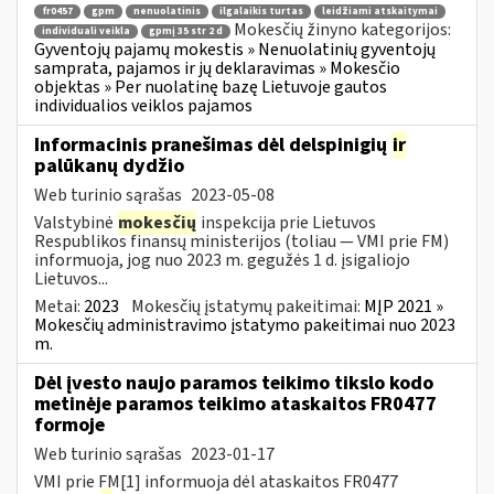
fr0457
gpm
nenuolatinis
ilgalaikis turtas
leidžiami atskaitymai
Mokesčių žinyno kategorijos:
individuali veikla
gpmį 35 str 2 d
Gyventojų pajamų mokestis » Nenuolatinių gyventojų
samprata, pajamos ir jų deklaravimas » Mokesčio
objektas » Per nuolatinę bazę Lietuvoje gautos
individualios veiklos pajamos
Informacinis pranešimas dėl delspinigių
ir
palūkanų dydžio
Web turinio sąrašas
2023-05-08
Valstybinė
mokesčių
inspekcija prie Lietuvos
Respublikos finansų ministerijos (toliau — VMI prie FM)
informuoja, jog nuo 2023 m. gegužės 1 d. įsigaliojo
Lietuvos...
Metai:
2023
Mokesčių įstatymų pakeitimai:
MĮP 2021 »
Mokesčių administravimo įstatymo pakeitimai nuo 2023
m.
Dėl įvesto naujo paramos teikimo tikslo kodo
metinėje paramos teikimo ataskaitos FR0477
formoje
Web turinio sąrašas
2023-01-17
VMI prie FM[1] informuoja dėl ataskaitos FR0477