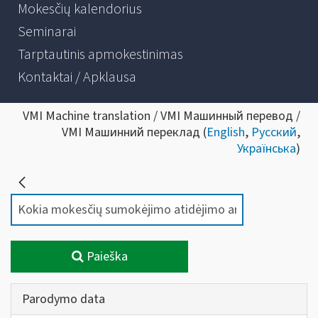
Mokesčių kalendorius
Seminarai
Tarptautinis apmokestinimas
Kontaktai / Apklausa
VMI Machine translation / VMI Машинный перевод /
VMI Машинний переклад (
English
,
Русский
,
Українська
)
Paieška
Parodymo data