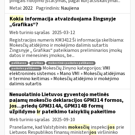
pinigais ribojimo įstatymas, pagal kurį atsiskaitymai...
Metai:
2022
Pagrindinis:
Naujiena
Kokia
informacija atvaizduojama žingsnyje
„Grafikas“?
Web turinio sąrašas
2025-03-12
Registracijos numeris KM3412 Ši informacija skelbiama:
Mokesčių atidėjimo ir mokėjimo dalimis sutartis
Žingsnyje „ Grafikas“ pateikiamos preliminarios įmokų
datos ir mėnesinės įmokos, be...
palūkanos
grafikas
mokestinės paskolos palūkanos
Mokesčių žinyno kategorijos:
VMI
paskolos palūkanos
elektroninės sistemos » Mano VMI » Mokesčių atidėjimas
ir termino keitimas » Mokesčių atidėjimo ir mokėjimo
dalimis sutartis
Nenuolatinio Lietuvos gyventojo metinės
pajamų mokesčio deklaracijos GPM314 formos,
jos
...priedų GPM314A, GPM314B formų
užpildymo
ir
pateikimo taisyklių pakeitimo
Web turinio sąrašas
2025-09-10
Pranešame, kad Valstybinės
mokesčių
inspekci
jos
prie
Lietuvos Respublikos finansų ministeri
jos
viršininko