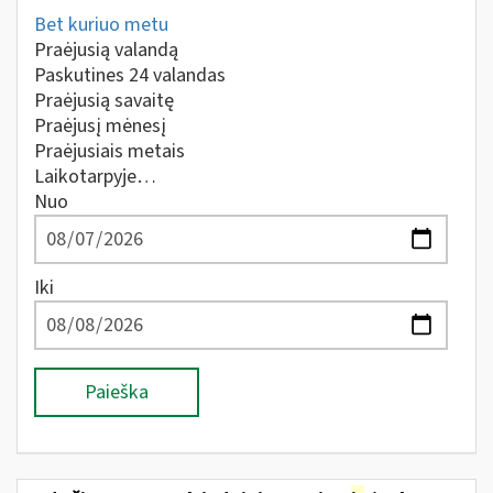
Bet kuriuo metu
Praėjusią valandą
Paskutines 24 valandas
Praėjusią savaitę
Praėjusį mėnesį
Praėjusiais metais
Laikotarpyje…
Nuo
Iki
Paieška