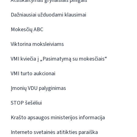
Atsiskaitymas grynaisiais pinigais
Dažniausiai užduodami klausimai
Mokesčių ABC
Viktorina moksleiviams
VMI kviečia į „Pasimatymą su mokesčiais“
VMI turto aukcionai
Įmonių VDU palyginimas
STOP šešėliui
Krašto apsaugos ministerijos informacija
Interneto svetainės atitikties paraiška