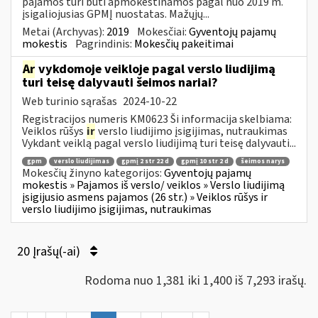
pajamos turi būti apmokestinamos pagal nuo 2019 m.
įsigaliojusias GPMĮ nuostatas. Mažųjų...
Metai (Archyvas):
2019
Mokesčiai:
Gyventojų pajamų
mokestis
Pagrindinis:
Mokesčių pakeitimai
Ar
vykdomoje veikloje pagal verslo liudijimą
turi teisę dalyvauti šeimos nariai?
Web turinio sąrašas
2024-10-22
Registracijos numeris KM0623 Ši informacija skelbiama:
Veiklos rūšys
ir
verslo liudijimo įsigijimas, nutraukimas
Vykdant veiklą pagal verslo liudijimą turi teisę dalyvauti...
gpm
verslo liudijimas
gpmį 2 str 22 d
gpmį 10 str 2 d
šeimos narys
Mokesčių žinyno kategorijos:
Gyventojų pajamų
mokestis » Pajamos iš verslo/ veiklos » Verslo liudijimą
įsigijusio asmens pajamos (26 str.) » Veiklos rūšys ir
verslo liudijimo įsigijimas, nutraukimas
20 Įrašų(-ai)
Rodoma nuo 1,381 iki 1,400 iš 7,293 irašų.