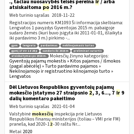
., tačiau nuosavybės teisės pereina
ir
/ arba
atsiskaitoma
po
2016 m.?
Web turinio sąrašas
2018-11-22
Registracijos numeris KM1093 Ši informacija skelbiama:
Lengvatos 1 pavyzdys Gyventojas 2015 m. pabaigoje
sudaro žemės (kuri buvo įsigyta iki 2011-01-01, išlaikyta
iki pardavimo 3 m.) pirkimo -...
gpm
lengvata
pardavimas
nekilnojamasis turtas
gpmį 17 str 1 d 28 p
sandoris iki 2016 m
preliminari sutartis
Mokesčių žinyno kategorijos:
atsiskaitymas po 2016 m.
Gyventojų pajamų mokestis » Kitos pajamos / išmokos
(pagal abėcėlę) » Turto pardavimo pajamos »
Nekilnojamojo ir registruotino kilnojamojo turto »
Lengvatos
Dėl Lietuvos Respublikos gyventojų pajamų
mokesčio įstatymo 27 straipsnio
2
, 3, 6..., 7
ir
9
dalių komentaro pakeitimo
Web turinio sąrašas
2021-01-04
Valstybinė
mokesčių
inspekcija prie Lietuvos
Respublikos finansų ministerijos (toliau – VMI prie FM)
praneša, kad 2020-1
2
-30 raštu Nr....
Metai:
2020