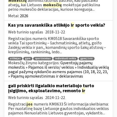
Mokesčių
administratorius pastebi, kad pasitaiko
atvejų, kai Lietuvos
mokesčių
mokėtojai patikslina
pelno mokesčio deklaracijas, kuriose koreguoja...
Metai:
2026
Kas yra savarankiška atlikėjo
ir
sporto veikla?
Web turinio sąrašas
2018-11-22
Registracijos numeris KM0518 Savarankiška sporto
veikla Tai sportininkų – šachmatininkų, atletų, golfo
žaidėjų veikla ir pan., komandinių sporto šakų atstovų –
krepšininkų, rankininkų, ledo...
atlikėjas
gpm
sportininkas
individuali veikla
gpmį 2 str
Mokesčių žinyno kategorijos:
Gyventojų pajamų
mokestis » Pajamos iš verslo/ veiklos » Individualią veiklą
pagal pažymą vykdančio asmens pajamos (10, 18, 22, 23,
» Pajamų apmokestinimas ir deklaravimas
gali priskirti ilgalaikio materialiojo turto
įsigijimo, eksploatavimo, remonto
ir
Web turinio sąrašas
2024-11-22
Registraci
jos
numeris KM0633 Ši informacija skelbiama:
Per nuolatinę bazę Lietuvoje gautos individualios veiklos
pajamos Nenuolatinis Lietuvos gyventojas, vykdantis...