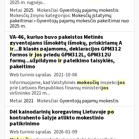
2025 m. rugsėjo...
Metai:
2025
Mokesčiai:
Gyventojų pajamų mokestis
Mokesčių žinyno kategorijos:
Mokesčių įstatymų
pakeitimai » Gyventojų pajamų mokesčio pakeitimai nuo
2025 m.
VA-46, kuriuo buvo pakeistos Metinės
gyventojams išmokėtų išmokų, priskiriamų A
ir
...B klasės pajamoms, deklaracijos GPM312
formos
ir
jos
priedų GPM312L, GPM312U
formų...užpildymo
ir
pateikimo taisyklės,
pakeitimo
Web turinio sąrašas
2021-10-06
Informuojame, kad Valstybinės
mokesčių
inspekci
jos
prie Lietuvos Respublikos finansų ministeri
jos
viršininko 2021 m....
Metai:
2021
Mokesčiai:
Gyventojų pajamų mokestis
Dėl kainodarinių koregavimų Lietuvoje
po
kontrahento šalyje atlikto mokestinio
patikrinimo
Web turinio sąrašas
2026-01-09