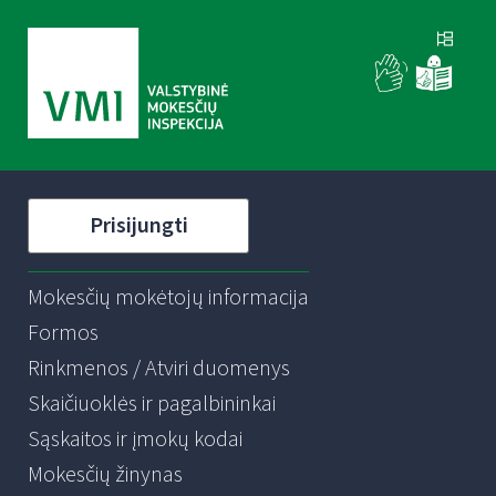
Prisijungti
Mokesčių mokėtojų informacija
Formos
Rinkmenos / Atviri duomenys
Skaičiuoklės ir pagalbininkai
Sąskaitos ir įmokų kodai
Mokesčių žinynas