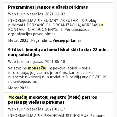
Programinės įrangos viešasis pirkimas
Web turinio sąrašas
2021-12-02
INFORMACIJA APIE SUDARYTAS SUTARTIS Prekių
pirkimai I. PERKANČIOJI ORGANIZACIJA, ADRESAS
IR
KONTAKTINIAI DUOMENYS: I.1. Perkančiosios
organizacijos pavadinimas...
Metai:
2021
Pagrindinis:
Viešieji pirkimai
9 tūkst. įmonių automatiškai skirta dar 28 mln.
eurų subsidijos
Web turinio sąrašas
2021-05-10
Valstybinė
mokesčių
inspekcija (toliau – VMI)
informuoja, jog visoms įmonėms, kurios atitiko
nustatytus kriterijus, nurodytus Subsidijų nuo COVID-19
nukentėjusioms...
Metai:
2021
Mokesčių
mokėtojų registro (MMR) plėtros
paslaugų viešasis pirkimas
Web turinio sąrašas
2021-03-17
INFORMACIJA APIE PRADEDAMUS PIRKIMUS Paslaugų