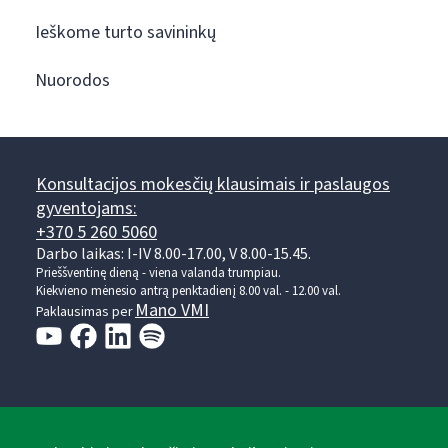
Ieškome turto savininkų
Nuorodos
Konsultacijos mokesčių klausimais ir paslaugos
gyventojams:
+370 5 260 5060
Darbo laikas: I-IV 8.00-17.00, V 8.00-15.45.
Prieššventinę dieną - viena valanda trumpiau.
Kiekvieno mėnesio antrą penktadienį 8.00 val. - 12.00 val.
Mano VMI
Paklausimas per