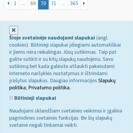
1
...
69
70
71
...
365
Uždaryti
Šioje svetainėje naudojami slapukai
(angl.
cookies). Būtinieji slapukai įdiegiami automatiškai
ir jiems nėra reikalingas Jūsų sutikimas. Taip pat
galite sutikti ir su kitų slapukų naudojimu. Savo
sutikimą bet kada galėsite atšaukti pakeisdami
interneto naršyklės nustatymus ir ištrindami
įrašytus slapukus. Daugiau informacijos
Slapukų
politika
;
Privatumo politika.
Būtinieji slapukai
Naudojami sklandžiam svetainės veikimui ir įgalina
pagrindines svetainės funkcijas. Be šių slapukų
svetainė negali tinkamai veikti.