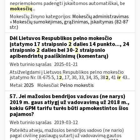
nepriemokoms padengti įskaitomos automatiškai, be
mokesčių
...
Mokesčių žinyno kategorijos:
Mokesčių administravimas
» Mokesčių sumokėjimas, grąžinimas, įskaitymas (82-87
str.)
Dėl Lietuvos Respublikos pelno mokesčio
įstatymo 17 straipsnio
2
dalies 14 punkto..., 24
straipsnio
2
dalies bei 30-
2
straipsnio
apibendrintų paaiškinimų (komentarų)
Web turinio sąrašas
2025-01-21
Atsižvelgdami į Lietuvos Respublikos pelno mokesčio
įstatymo Nr. IX-675 5, 1
2
, 17, 30, 33, 34, 35, 38
2
, 41
ir
43...
Metai:
2025
Mokesčiai:
Pelno mokestis
57. Jei mažosios bendrijos vadovas (ne narys)
2019 m. gaus atlygį už vadovavimą už 2018 m.,
kokiu GPM tarifu turės būti apmokestintos šios
pajamos?
Web turinio sąrašas
2019-03-12
Pateiktu atveju, mažosios bendrijos vadovo (ne nario)
pagal civilinę paslaugų sutartį už vadovavimą gautos