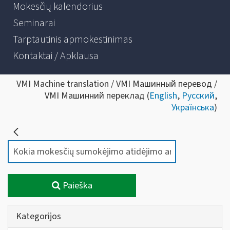
Mokesčių kalendorius
Seminarai
Tarptautinis apmokestinimas
Kontaktai / Apklausa
VMI Machine translation / VMI Машинный перевод /
VMI Машинний переклад (
English
,
Русский
,
Українська
)
Paieška
Kategorijos