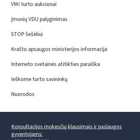
VMI turto aukcionai
Įmonių VDU palyginimas
STOP šešėliui
Krašto apsaugos ministerijos informacija
Interneto svetainės atitikties paraiška
Ieškome turto savininkų
Nuorodos
Konsultacijos mokesčių klausimais ir paslaugos
gyventojams: