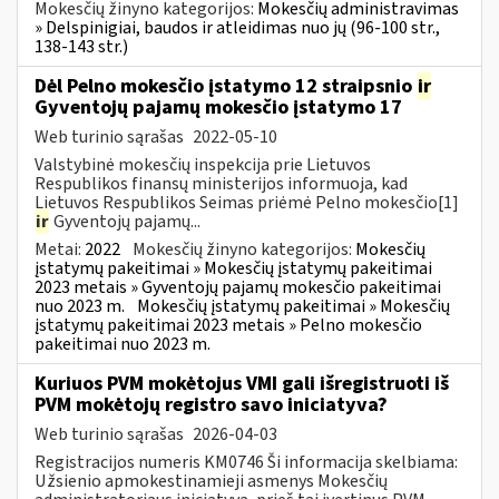
Mokesčių žinyno kategorijos:
Mokesčių administravimas
» Delspinigiai, baudos ir atleidimas nuo jų (96-100 str.,
138-143 str.)
Dėl Pelno mokesčio įstatymo 12 straipsnio
ir
Gyventojų pajamų mokesčio įstatymo 17
Web turinio sąrašas
2022-05-10
Valstybinė mokesčių inspekcija prie Lietuvos
Respublikos finansų ministerijos informuoja, kad
Lietuvos Respublikos Seimas priėmė Pelno mokesčio[1]
ir
Gyventojų pajamų...
Metai:
2022
Mokesčių žinyno kategorijos:
Mokesčių
įstatymų pakeitimai » Mokesčių įstatymų pakeitimai
2023 metais » Gyventojų pajamų mokesčio pakeitimai
nuo 2023 m.
Mokesčių įstatymų pakeitimai » Mokesčių
įstatymų pakeitimai 2023 metais » Pelno mokesčio
pakeitimai nuo 2023 m.
Kuriuos PVM mokėtojus VMI gali išregistruoti iš
PVM mokėtojų registro savo iniciatyva?
Web turinio sąrašas
2026-04-03
Registracijos numeris KM0746 Ši informacija skelbiama:
Užsienio apmokestinamieji asmenys Mokesčių