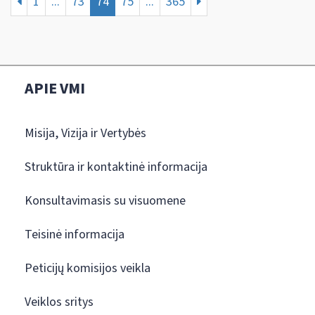
1
...
73
74
75
...
365
APIE VMI
Misija, Vizija ir Vertybės
Struktūra ir kontaktinė informacija
Konsultavimasis su visuomene
Teisinė informacija
Peticijų komisijos veikla
Veiklos sritys