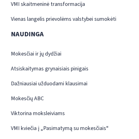
VMI skaitmeninė transformacija
Vienas langelis prievolėms valstybei sumokėti
NAUDINGA
Mokesčiai ir jų dydžiai
Atsiskaitymas grynaisiais pinigais
Dažniausiai užduodami klausimai
Mokesčių ABC
Viktorina moksleiviams
VMI kviečia į „Pasimatymą su mokesčiais“