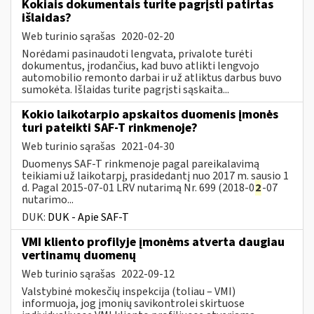
Kokiais dokumentais turite pagrįsti patirtas
išlaidas?
Web turinio sąrašas
2020-02-20
Norėdami pasinaudoti lengvata, privalote turėti
dokumentus, įrodančius, kad buvo atlikti lengvojo
automobilio remonto darbai ir už atliktus darbus buvo
sumokėta. Išlaidas turite pagrįsti sąskaita...
Kokio laikotarpio apskaitos duomenis įmonės
turi pateikti SAF-T rinkmenoje?
Web turinio sąrašas
2021-04-30
Duomenys SAF-T rinkmenoje pagal pareikalavimą
teikiami už laikotarpį, prasidedantį nuo 2017 m. sausio 1
d. Pagal 2015-07-01 LRV nutarimą Nr. 699 (2018-0
2
-07
nutarimo...
DUK:
DUK - Apie SAF-T
VMI kliento profilyje įmonėms atverta daugiau
vertinamų duomenų
Web turinio sąrašas
2022-09-12
Valstybinė mokesčių inspekcija (toliau – VMI)
informuoja, jog įmonių savikontrolei skirtuose