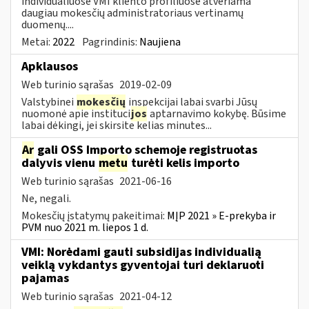
individualiuose VMI kliento profiliuose atveriama
daugiau mokesčių administratoriaus vertinamų
duomenų....
Metai:
2022
Pagrindinis:
Naujiena
Apklausos
Web turinio sąrašas
2019-02-09
Valstybinei
mokesčių
inspekcijai labai svarbi Jūsų
nuomonė apie instituci
jos
aptarnavimo kokybę. Būsime
labai dėkingi, jei skirsite kelias minutes...
Ar
gali OSS Importo schemoje registruotas
dalyvis vienu
metu
turėti kelis importo
Web turinio sąrašas
2021-06-16
Ne, negali.
Mokesčių įstatymų pakeitimai:
MĮP 2021 » E-prekyba ir
PVM nuo 2021 m. liepos 1 d.
VMI: Norėdami gauti subsidijas individualią
veiklą vykdantys gyventojai turi deklaruoti
pajamas
Web turinio sąrašas
2021-04-12