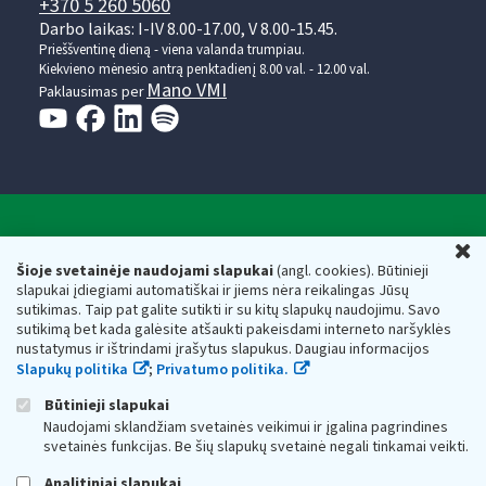
+370 5 260 5060
Darbo laikas: I-IV 8.00-17.00, V 8.00-15.45.
Prieššventinę dieną - viena valanda trumpiau.
Kiekvieno mėnesio antrą penktadienį 8.00 val. - 12.00 val.
Mano VMI
Paklausimas per
Valstybinė mokesčių inspekcija prie Lietuvos
U
Respublikos finansų ministerijos
Šioje svetainėje naudojami slapukai
(angl. cookies). Būtinieji
slapukai įdiegiami automatiškai ir jiems nėra reikalingas Jūsų
Biudžetinė įstaiga. Juridinio asmens kodas — 188659752,
sutikimas. Taip pat galite sutikti ir su kitų slapukų naudojimu. Savo
adresas: Vasario 16-osios g. 14, 01107 Vilnius, Lietuva, el.paštas:
sutikimą bet kada galėsite atšaukti pakeisdami interneto naršyklės
vmi@vmi.lt
, E. pristatymo dėžutės adresas 188659752
nustatymus ir ištrindami įrašytus slapukus. Daugiau informacijos
Duomenys apie Valstybinę mokesčių inspekciją prie Lietuvos
Slapukų politika
;
Privatumo politika.
Respublikos finansų ministerijos kaupiami ir saugomi Juridinių
asmenų registre
Būtinieji slapukai
Naudojami sklandžiam svetainės veikimui ir įgalina pagrindines
svetainės funkcijas. Be šių slapukų svetainė negali tinkamai veikti.
Analitiniai slapukai