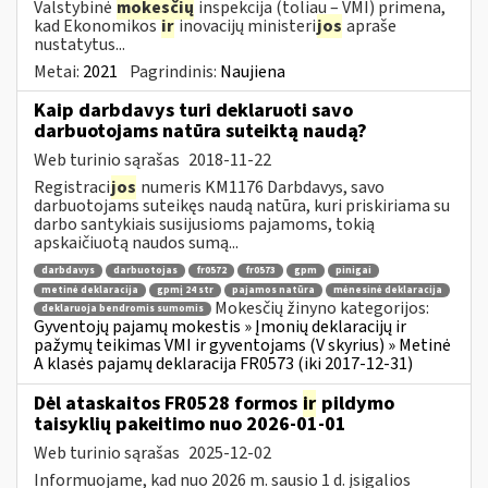
Valstybinė
mokesčių
inspekcija (toliau – VMI) primena,
kad Ekonomikos
ir
inovacijų ministeri
jos
apraše
nustatytus...
Metai:
2021
Pagrindinis:
Naujiena
Kaip darbdavys turi deklaruoti savo
darbuotojams natūra suteiktą naudą?
Web turinio sąrašas
2018-11-22
Registraci
jos
numeris KM1176 Darbdavys, savo
darbuotojams suteikęs naudą natūra, kuri priskiriama su
darbo santykiais susijusioms pajamoms, tokią
apskaičiuotą naudos sumą...
darbdavys
darbuotojas
fr0572
fr0573
gpm
pinigai
metinė deklaracija
gpmį 24 str
pajamos natūra
mėnesinė deklaracija
Mokesčių žinyno kategorijos:
deklaruoja bendromis sumomis
Gyventojų pajamų mokestis » Įmonių deklaracijų ir
pažymų teikimas VMI ir gyventojams (V skyrius) » Metinė
A klasės pajamų deklaracija FR0573 (iki 2017-12-31)
Dėl ataskaitos FR0528 formos
ir
pildymo
taisyklių pakeitimo nuo 2026-01-01
Web turinio sąrašas
2025-12-02
Informuojame, kad nuo 2026 m. sausio 1 d. įsigalios