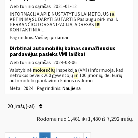
Web turinio sąrašas
2021-01-12
INFORMACIJA APIE NUSTATYTUS LAIMĖTOJUS
IR
KETINIMĄ SUDARYTI SUTARTIS Paslaugų pirkimai I.
PERKANČIOJI ORGANIZACIJA, ADRESAS
IR
KONTAKTINIAI...
Pagrindinis:
Viešieji pirkimai
Dirbtinai automobilių kainas sumažinusius
pardavėjus pasieks VMI laiškai
Web turinio sąrašas
2024-03-06
Valstybinė
mokesčių
inspekcija (VMI) informuoja, kad
netrukus beveik 260 gyventojų
ir
100 įmonių, dėl kurių
automobilių pardavimo kainos realumo...
Metai:
2024
Pagrindinis:
Naujiena
20 Įrašų(-ai)
Rodoma nuo 1,461 iki 1,480 iš 7,292 irašų.