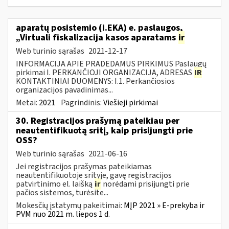
aparatų posistemio (i.EKA) e. paslaugos,
„Virtuali fiskalizacija kasos aparatams
ir
Web turinio sąrašas
2021-12-17
INFORMACIJA APIE PRADEDAMUS PIRKIMUS Paslaugų
pirkimai I. PERKANČIOJI ORGANIZACIJA, ADRESAS
IR
KONTAKTINIAI DUOMENYS: I.1. Perkančiosios
organizacijos pavadinimas...
Metai:
2021
Pagrindinis:
Viešieji pirkimai
30. Registracijos prašymą pateikiau per
neautentifikuotą sritį, kaip prisijungti prie
OSS?
Web turinio sąrašas
2021-06-16
Jei registracijos prašymas pateikiamas
neautentifikuotoje srityje, gavę registracijos
patvirtinimo el. laišką
ir
norėdami prisijungti prie
pačios sistemos, turėsite...
Mokesčių įstatymų pakeitimai:
MĮP 2021 » E-prekyba ir
PVM nuo 2021 m. liepos 1 d.