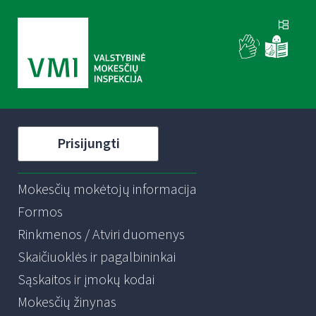
Prisijungti
Mokesčių mokėtojų informacija
Formos
Rinkmenos / Atviri duomenys
Skaičiuoklės ir pagalbininkai
Sąskaitos ir įmokų kodai
Mokesčių žinynas