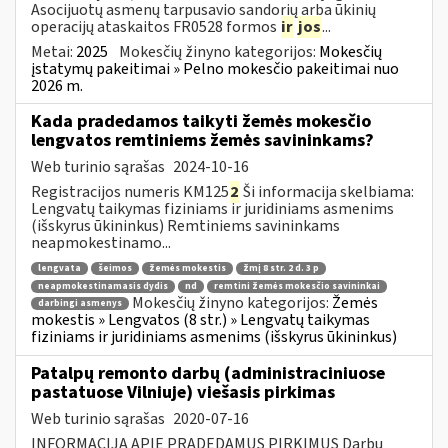
Asocijuotų asmenų tarpusavio sandorių arba ūkinių
operacijų ataskaitos FR0528 formos
ir
jos
...
Metai:
2025
Mokesčių žinyno kategorijos:
Mokesčių
įstatymų pakeitimai » Pelno mokesčio pakeitimai nuo
2026 m.
Kada pradedamos taikyti žemės mokesčio
lengvatos remtiniems žemės savininkams?
Web turinio sąrašas
2024-10-16
Registracijos numeris KM125
2
Ši informacija skelbiama:
Lengvatų taikymas fiziniams ir juridiniams asmenims
(išskyrus ūkininkus) Remtiniems savininkams
neapmokestinamo...
lengvata
šeimos
žemės mokestis
žmį 8 str. 2 d. 3 p
neapmokestinamasis dydis
nd
remtini žemės mokesčio savininkai
Mokesčių žinyno kategorijos:
Žemės
darbingi asmenys
mokestis » Lengvatos (8 str.) » Lengvatų taikymas
fiziniams ir juridiniams asmenims (išskyrus ūkininkus)
Patalpų remonto darbų (administraciniuose
pastatuose Vilniuje) viešasis pirkimas
Web turinio sąrašas
2020-07-16
INFORMACIJA APIE PRADEDAMUS PIRKIMUS Darbų