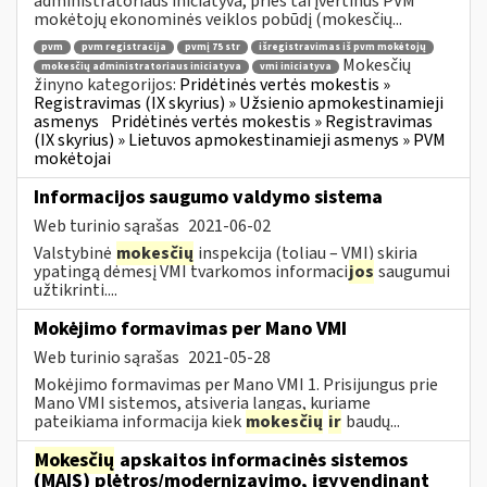
administratoriaus iniciatyva, prieš tai įvertinus PVM
mokėtojų ekonominės veiklos pobūdį (mokesčių...
pvm
pvm registracija
pvmį 75 str
išregistravimas iš pvm mokėtojų
Mokesčių
mokesčių administratoriaus iniciatyva
vmi iniciatyva
žinyno kategorijos:
Pridėtinės vertės mokestis »
Registravimas (IX skyrius) » Užsienio apmokestinamieji
asmenys
Pridėtinės vertės mokestis » Registravimas
(IX skyrius) » Lietuvos apmokestinamieji asmenys » PVM
mokėtojai
Informacijos saugumo valdymo sistema
Web turinio sąrašas
2021-06-02
Valstybinė
mokesčių
inspekcija (toliau – VMI) skiria
ypatingą dėmesį VMI tvarkomos informaci
jos
saugumui
užtikrinti....
Mokėjimo formavimas per Mano VMI
Web turinio sąrašas
2021-05-28
Mokėjimo formavimas per Mano VMI 1. Prisijungus prie
Mano VMI sistemos, atsiveria langas, kuriame
pateikiama informacija kiek
mokesčių
ir
baudų...
Mokesčių
apskaitos informacinės sistemos
(MAIS) plėtros/modernizavimo, įgyvendinant