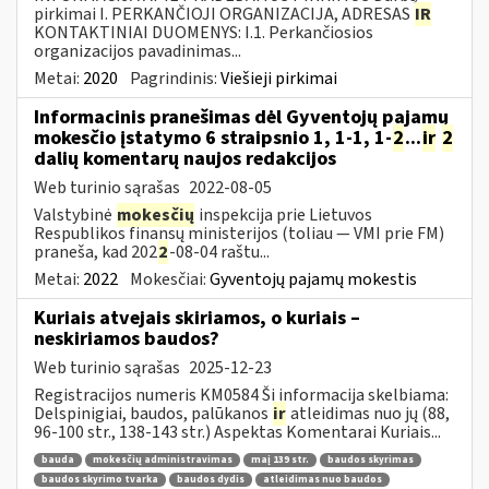
pirkimai I. PERKANČIOJI ORGANIZACIJA, ADRESAS
IR
KONTAKTINIAI DUOMENYS: I.1. Perkančiosios
organizacijos pavadinimas...
Metai:
2020
Pagrindinis:
Viešieji pirkimai
Informacinis pranešimas dėl Gyventojų pajamų
mokesčio įstatymo 6 straipsnio 1, 1-1, 1-
2
...
ir
2
dalių komentarų naujos redakcijos
Web turinio sąrašas
2022-08-05
Valstybinė
mokesčių
inspekcija prie Lietuvos
Respublikos finansų ministerijos (toliau — VMI prie FM)
praneša, kad 202
2
-08-04 raštu...
Metai:
2022
Mokesčiai:
Gyventojų pajamų mokestis
Kuriais atvejais skiriamos, o kuriais –
neskiriamos baudos?
Web turinio sąrašas
2025-12-23
Registracijos numeris KM0584 Ši informacija skelbiama:
Delspinigiai, baudos, palūkanos
ir
atleidimas nuo jų (88,
96-100 str., 138-143 str.) Aspektas Komentarai Kuriais...
bauda
mokesčių administravimas
maį 139 str.
baudos skyrimas
baudos skyrimo tvarka
baudos dydis
atleidimas nuo baudos