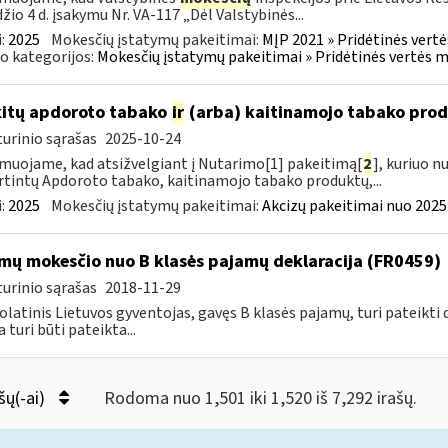
žio 4 d. įsakymu Nr. VA-117 „Dėl Valstybinės...
:
2025
Mokesčių įstatymų pakeitimai:
MĮP 2021 » Pridėtinės vert
o kategorijos:
Mokesčių įstatymų pakeitimai » Pridėtinės vertės 
kitų apdoroto tabako
ir
(arba) kaitinamojo tabako produ
urinio sąrašas
2025-10-24
muojame, kad atsižvelgiant į Nutarimo[1] pakeitimą[
2
], kuriuo n
rtintų Apdoroto tabako, kaitinamojo tabako produktų,...
:
2025
Mokesčių įstatymų pakeitimai:
Akcizų pakeitimai nuo 2025
mų mokesčio nuo B klasės pajamų deklaracija (FR0459)
urinio sąrašas
2018-11-29
latinis Lietuvos gyventojas, gavęs B klasės pajamų, turi pateikti 
 turi būti pateikta...
šų(-ai)
Rodoma nuo 1,501 iki 1,520 iš 7,292 irašų.