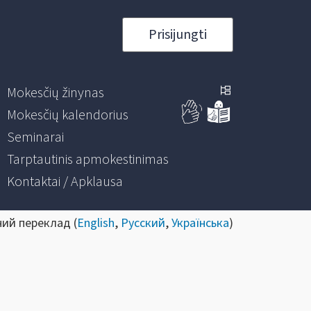
Prisijungti
Mokesčių žinynas
Mokesčių kalendorius
Seminarai
Tarptautinis apmokestinimas
Kontaktai / Apklausa
ний переклад (
English
,
Русский
,
Українська
)