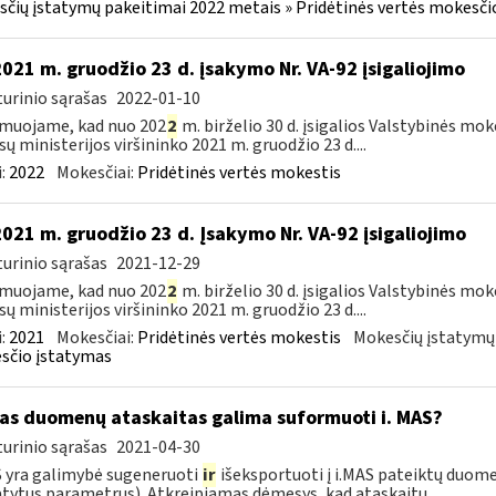
čių įstatymų pakeitimai 2022 metais » Pridėtinės vertės mokesči
2021 m. gruodžio 23 d. įsakymo Nr. VA-92 įsigaliojimo
urinio sąrašas
2022-01-10
muojame, kad nuo 202
2
m. birželio 30 d. įsigalios Valstybinės mo
sų ministerijos viršininko 2021 m. gruodžio 23 d....
:
2022
Mokesčiai:
Pridėtinės vertės mokestis
2021 m. gruodžio 23 d. Įsakymo Nr. VA-92 įsigaliojimo
urinio sąrašas
2021-12-29
muojame, kad nuo 202
2
m. birželio 30 d. įsigalios Valstybinės mo
sų ministerijos viršininko 2021 m. gruodžio 23 d....
:
2021
Mokesčiai:
Pridėtinės vertės mokestis
Mokesčių įstatymų
sčio įstatymas
as duomenų ataskaitas galima suformuoti i. MAS?
urinio sąrašas
2021-04-30
S yra galimybė sugeneruoti
ir
išeksportuoti į i.MAS pateiktų duome
tytus parametrus). Atkreipiamas dėmesys, kad ataskaitų...