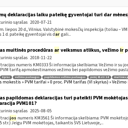
mų deklaracijas laiku pateikę gyventojai turi dar mėnes
urinio sąrašas
2020-07-21
m. liepos 20 d., Vilnius. Valstybinė mokesčių inspekcija (toliau – VM
s 1 d. pateikę gyventojai vis d
ar
gali...
as muitinės procedūras
ar
veiksmus atlikus, vežimo
ir
p
urinio sąrašas
2018-11-22
tracijos numeris KM0333 Ši informacija skelbiama: Vežimo ir su jo
 PVM tarifą apmokestinamos vežimo bei papildomos vežimo paslau
0 proc
vežimo paslaugos
papildomos vežimo paslaugos
pvmį 45 str 2 d
muitinės 
s mokestis » PVM tarifai » 0 proc. PVM tarifas (VI skyrius) » Vežimo
as papildomas deklaracijas turi pateikti PVM mokėtojas,
aracija PVM101?
urinio sąrašas
2025-08-05
traci
jos
numeris KM3561 Ši informacija skelbiama: PVM mokėtojo,
5 str.) Jeigu PVM mokėtojas, taikantis SVS Lietuvoje,...