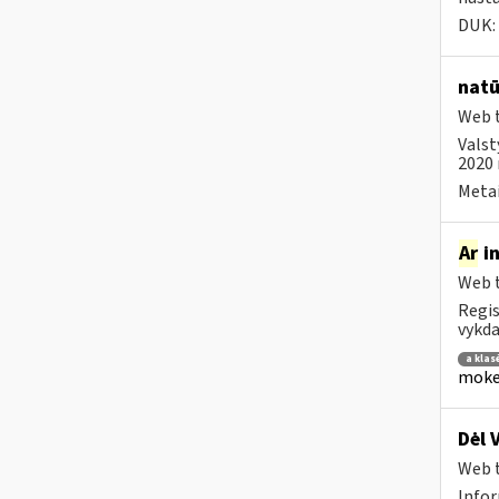
DUK:
natū
Web t
Valst
2020 
Metai
Ar
in
Web t
Regis
vykda
a klas
mokes
Dėl 
Web t
Infor