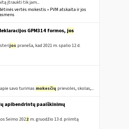
 įtraukti tik jam...
dėtinės vertės mokestis » PVM atskaita ir jos
u asmens
deklaracijos GPM314 formos,
jos
steri
jos
praneša, kad 2021 m. spalio 12 d.
ą apie savo turimas
mokesčių
prievoles, skolas,...
ių apibendrintų paaiškinimų
ikos Seimo 202
2
m. gruodžio 13 d. priimtą