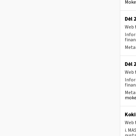
Mokes
Dėl 
Web t
Infor
finan
Metai
Dėl 
Web t
Infor
finan
Metai
moke
Koki
Web t
i. MA
nusta