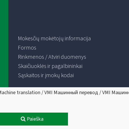
Mokesčių mokėtojų informacija
Formos
Rinkmenos / Atviri duomenys
Skaičiuoklės ir pagalbininkai
Sąskaitos ir įmokų kodai
Machine translation / VMI Машинный перевод / VMI Машин
Paieška