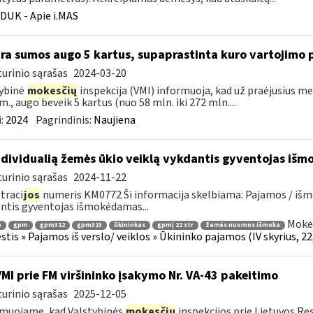
DUK - Apie i.MAS
ra sumos augo 5 kartus, supaprastinta kuro vartojimo 
urinio sąrašas
2024-03-20
ybinė
mokesčių
inspekcija (VMI) informuoja, kad už praėjusius m
m., augo beveik 5 kartus (nuo 58 mln. iki 272 mln....
:
2024
Pagrindinis:
Naujiena
dividualią žemės ūkio veiklą vykdantis gyventojas i
urinio sąrašas
2024-11-22
traci
jos
numeris KM0772 Ši informacija skelbiama: Pajamos / iš
ntis gyventojas išmokėdamas...
Mokes
ė
gpm
gpm312
gpm313
ūkininkas
gpmį 22 str
žemės nuomos išmoka
tis » Pajamos iš verslo/ veiklos » Ūkininko pajamos (IV skyrius, 22, 
VMI prie FM viršininko įsakymo Nr. VA-43 pakeitimo
urinio sąrašas
2025-12-05
muojame, kad Valstybinės
mokesčių
inspekcijos prie Lietuvos Re