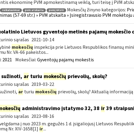
ntis ekonominę PVM apmokestinamą veiklą, turi teisę į PVM atskaitą
Mokesčių žinyno kategorijos:
Pri
reikalavimai
pvm atskaita
pvmį 64 str
inimas (57-69 str.) » PVM atskaita » Įsiregistravusio PVM mokėtoj
olatinio Lietuvos gyventojo metinės pajamų mokesčio 
urinio sąrašas
2021-10-14
ybinė
mokesčių
inspekcija prie Lietuvos Respublikos finansų mini
mu Nr. VA-66 pakeistos...
:
2021
Mokesčiai:
Gyventojų pajamų mokestis
 sužinoti,
ar
turiu
mokesčių
prievolių, skolų?
urinio sąrašas
2019-03-22
sužinoti,
ar
turiu
mokesčių
prievolių, skolų? Aktualią informacij
mokesčių
administravimo įstatymo 32, 38
ir
39 straipsn
urinio sąrašas
2023-08-16
velgdama į nuo 2023 m. gegužės 1 d. įsigaliojusį Lietuvos Respubl
ymą Nr. XIV-1658[1]
ir
...