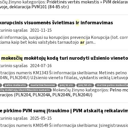
čių žinyno kategorijos:
Pridėtinės vertės mokestis » PVM deklarav
voje, deklaracija PVM101 (84-85 str.)
korupcinis visuomenės švietimas
ir
informavimas
urinio sąrašas
2021-11-15
li informacija, susijusi su korupcijos prevencija Korupcija (lot. co
iama kaip bet koks valstybės tarnautojo
ar
jam...
į
mokesčių
mokėtojų kodą turi nurodyti užsienio vieneto f
urinio sąrašas
2024-07-16
tracijos numeris KM1343 Ši informacija skelbiama: Metinės pelno
4N, PLN204U) Užsienio vieneto filialas, vykdantis veiklą Lietuvoje
pelno mokestis
nuolatinė buveinė
pmį 51 str.
pmį 50 str.
metinė pelno mokesčio
Mokesčių žinyno kategorijos:
Pelno mo
ių mokėtojų identifikacinis numeris
racijos (PLN204, PLN204A, PLN204N, PLN204U)
e pirkimo PVM sumų įtraukimo į PVM atskaitą reikalavim
urinio sąrašas
2025-05-15
tracijos numeris KM0549 Ši informacija skelbiama: Įsiregistrav