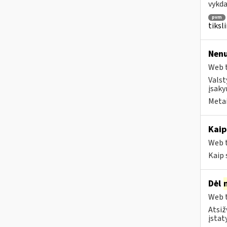
vykda
pvm
tiksl
Nenu
Web t
Valst
įsaky
Metai
Kaip
Web t
Kaip 
Dėl
Web t
Atsiž
įstat