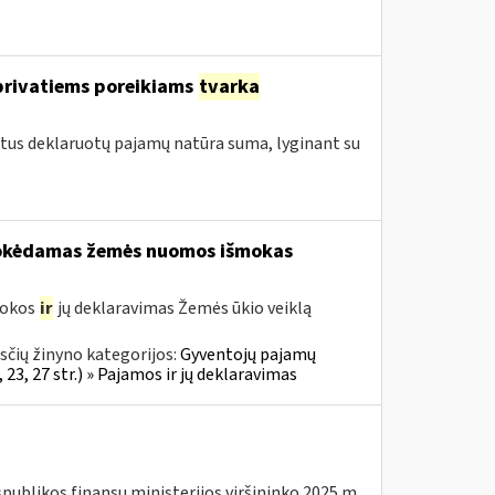
privatiems poreikiams
tvarka
etus deklaruotų pajamų natūra suma, lyginant su
šmokėdamas žemės nuomos išmokas
mokos
ir
jų deklaravimas Žemės ūkio veiklą
čių žinyno kategorijos:
Gyventojų pajamų
23, 27 str.) » Pajamos ir jų deklaravimas
spublikos finansų ministerijos viršininko 2025 m.