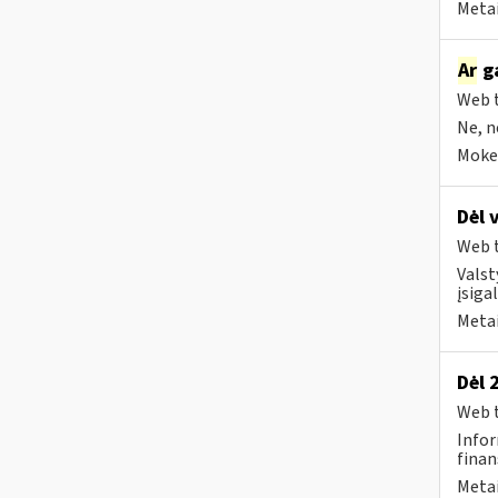
Metai
Ar
ga
Web t
Ne, n
Mokes
Dėl 
Web t
Valst
įsiga
Metai
Dėl 
Web t
Infor
finan
Metai