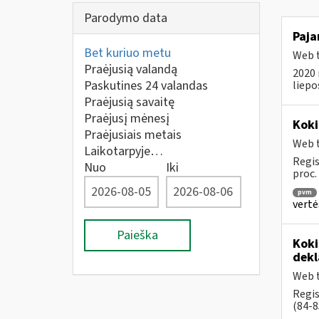
Parodymo data
Paja
Bet kuriuo metu
Web t
Praėjusią valandą
2020 
Paskutines 24 valandas
liepo
Praėjusią savaitę
Praėjusį mėnesį
Koki
Praėjusiais metais
Web t
Laikotarpyje…
Regis
Nuo
Iki
proc.
pvm
vertė
Paieška
Koki
dekl
Web t
Regis
(84-8