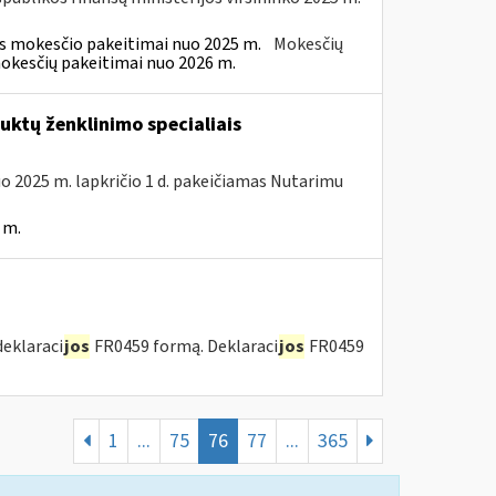
ės mokesčio pakeitimai nuo 2025 m.
Mokesčių
mokesčių pakeitimai nuo 2026 m.
ktų ženklinimo specialiais
uo 2025 m. lapkričio 1 d. pakeičiamas Nutarimu
 m.
deklaraci
jos
FR0459 formą. Deklaraci
jos
FR0459
1
...
75
76
77
...
365