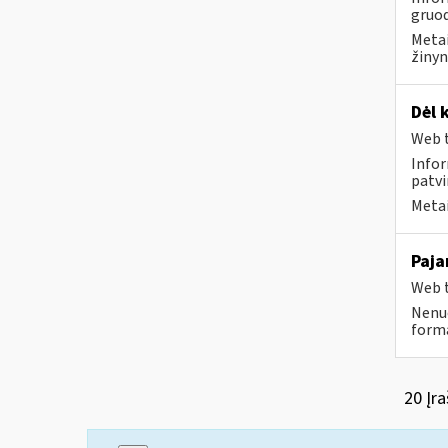
gruod
Metai
žinyn
Dėl 
Web t
Infor
patvi
Metai
Paja
Web t
Nenuo
forma
20 Įra