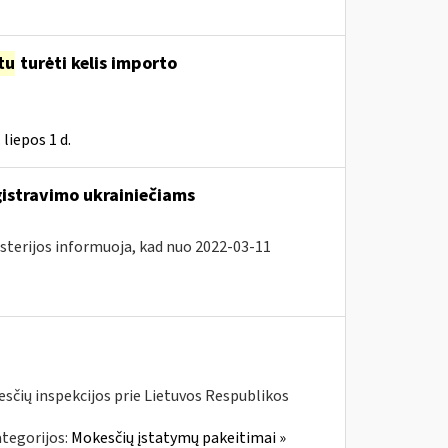
tu
turėti kelis importo
liepos 1 d.
gistravimo ukrainiečiams
isterijos informuoja, kad nuo 2022-03-11
kesčių inspekcijos prie Lietuvos Respublikos
tegorijos:
Mokesčių įstatymų pakeitimai »