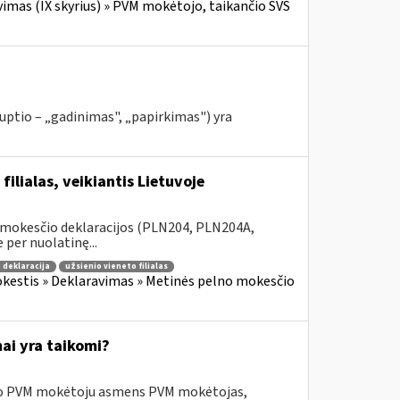
imas (IX skyrius) » PVM mokėtojo, taikančio SVS
rruptio – „gadinimas", „papirkimas") yra
ilialas, veikiantis Lietuvoje
 mokesčio deklaracijos (PLN204, PLN204A,
 per nuolatinę...
 deklaracija
užsienio vieneto filialas
kestis » Deklaravimas » Metinės pelno mokesčio
ai yra taikomi?
usio PVM mokėtoju asmens PVM mokėtojas,