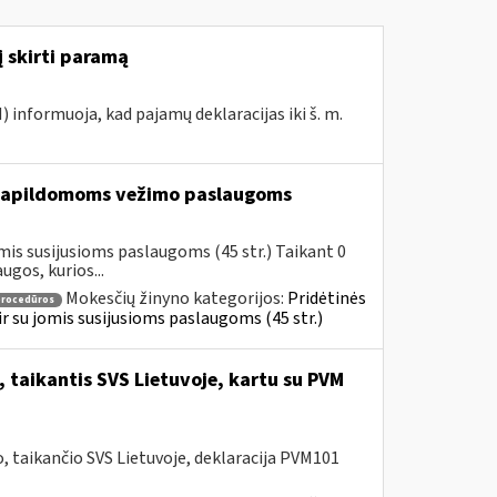
į skirti paramą
I) informuoja, kad pajamų deklaracijas iki š. m.
apildomoms vežimo paslaugoms
mis susijusioms paslaugoms (45 str.) Taikant 0
gos, kurios...
Mokesčių žinyno kategorijos:
Pridėtinės
procedūros
 ir su jomis susijusioms paslaugoms (45 str.)
 taikantis SVS Lietuvoje, kartu su PVM
 taikančio SVS Lietuvoje, deklaracija PVM101