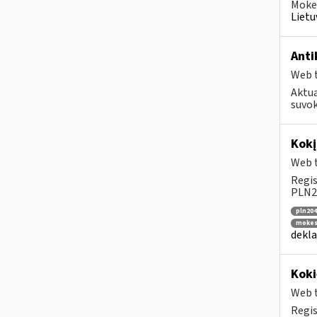
Mokes
Lietu
Anti
Web t
Aktua
suvok
Kok
Web t
Regis
PLN20
pln204
mokesč
dekla
Koki
Web t
Regis