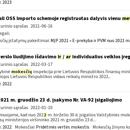
:
2023
li OSS Importo schemoje registruotas dalyvis vienu
me
urinio sąrašas
2021-06-16
egali.
čių įstatymų pakeitimai:
MĮP 2021 » E-prekyba ir PVM nuo 2021 m. 
verslo liudijimo išdavimo
ir
/
ar
individualios veiklos įre
urinio sąrašas
2022-03-17
ybinė
mokesčių
inspekcija prie Lietuvos Respublikos finansų min
liojus Lietuvos Respublikos vidaus reikalų ministro 2022...
:
2022
2021 m. gruodžio 23 d. įsakymo Nr. VA-92 įsigaliojimo
urinio sąrašas
2022-01-10
muojame, kad nuo 202
2
m. birželio 30 d. įsigalios Valstybinės mo
sų ministerijos viršininko 2021 m. gruodžio 23 d....
:
2022
Mokesčiai:
Pridėtinės vertės mokestis
Mokesčių žinyno ka