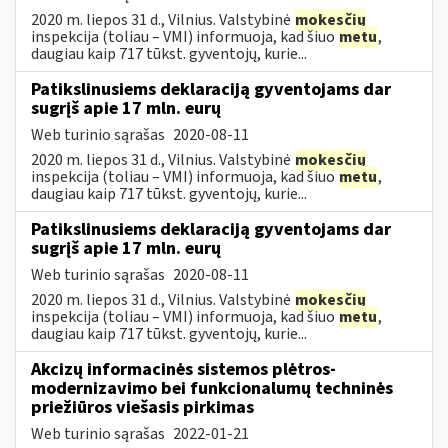
2020 m. liepos 31 d., Vilnius. Valstybinė
mokesčių
inspekcija (toliau – VMI) informuoja, kad šiuo
metu
,
daugiau kaip 717 tūkst. gyventojų, kurie...
Patikslinusiems deklaraciją gyventojams dar
sugrįš apie 17 mln. eurų
Web turinio sąrašas
2020-08-11
2020 m. liepos 31 d., Vilnius. Valstybinė
mokesčių
inspekcija (toliau – VMI) informuoja, kad šiuo
metu
,
daugiau kaip 717 tūkst. gyventojų, kurie...
Patikslinusiems deklaraciją gyventojams dar
sugrįš apie 17 mln. eurų
Web turinio sąrašas
2020-08-11
2020 m. liepos 31 d., Vilnius. Valstybinė
mokesčių
inspekcija (toliau – VMI) informuoja, kad šiuo
metu
,
daugiau kaip 717 tūkst. gyventojų, kurie...
Akcizų informacinės sistemos plėtros-
modernizavimo bei funkcionalumų techninės
priežiūros viešasis pirkimas
Web turinio sąrašas
2022-01-21