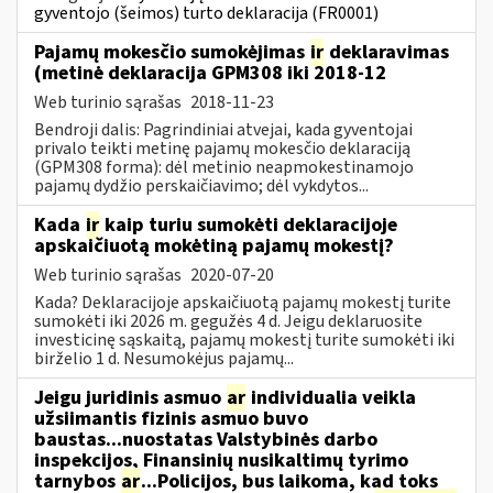
gyventojo (šeimos) turto deklaracija (FR0001)
Pajamų mokesčio sumokėjimas
ir
deklaravimas
(metinė deklaracija GPM308 iki 2018-12
Web turinio sąrašas
2018-11-23
Bendroji dalis: Pagrindiniai atvejai, kada gyventojai
privalo teikti metinę pajamų mokesčio deklaraciją
(GPM308 forma): dėl metinio neapmokestinamojo
pajamų dydžio perskaičiavimo; dėl vykdytos...
Kada
ir
kaip turiu sumokėti deklaracijoje
apskaičiuotą mokėtiną pajamų mokestį?
Web turinio sąrašas
2020-07-20
Kada? Deklaracijoje apskaičiuotą pajamų mokestį turite
sumokėti iki 2026 m. gegužės 4 d. Jeigu deklaruosite
investicinę sąskaitą, pajamų mokestį turite sumokėti iki
birželio 1 d. Nesumokėjus pajamų...
Jeigu juridinis asmuo
ar
individualia veikla
užsiimantis fizinis asmuo buvo
baustas...nuostatas Valstybinės darbo
inspekcijos, Finansinių nusikaltimų tyrimo
tarnybos
ar
...Policijos, bus laikoma, kad toks