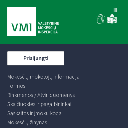
Prisijungti
Mokesčių mokėtojų informacija
Formos
Rinkmenos / Atviri duomenys
Skaičiuoklės ir pagalbininkai
Sąskaitos ir įmokų kodai
Mokesčių žinynas