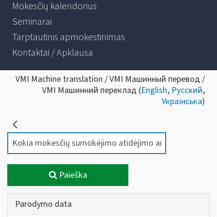
Mokesčių kalendorius
Seminarai
Tarptautinis apmokestinimas
Kontaktai / Apklausa
VMI Machine translation / VMI Машинный перевод /
VMI Машинний переклад (
English
,
Русский
,
Українська
)
Paieška
Parodymo data