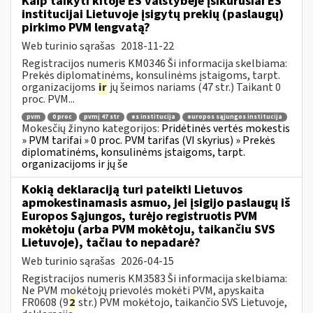
Kaip taikyti kitoje ES valstybėje įsikūrusiai ES
institucijai Lietuvoje įsigytų prekių (paslaugų)
pirkimo PVM lengvatą?
Web turinio sąrašas
2018-11-22
Registracijos numeris KM0346 Ši informacija skelbiama:
Prekės diplomatinėms, konsulinėms įstaigoms, tarpt.
organizacijoms
ir
jų šeimos nariams (47 str.) Taikant 0
proc. PVM...
pvm
0 proc
pvmį 47 str
es institucija
europos sąjungos institucija
Mokesčių žinyno kategorijos:
Pridėtinės vertės mokestis
» PVM tarifai » 0 proc. PVM tarifas (VI skyrius) » Prekės
diplomatinėms, konsulinėms įstaigoms, tarpt.
organizacijoms ir jų še
Kokią deklaraciją turi pateikti Lietuvos
apmokestinamasis asmuo, jei įsigijo paslaugų iš
Europos Sąjungos, turėjo registruotis PVM
mokėtoju (arba PVM mokėtoju, taikančiu SVS
Lietuvoje), tačiau to nepadarė?
Web turinio sąrašas
2026-04-15
Registracijos numeris KM3583 Ši informacija skelbiama:
Ne PVM mokėtojų prievolės mokėti PVM, apyskaita
FR0608 (9
2
str.) PVM mokėtojo, taikančio SVS Lietuvoje,