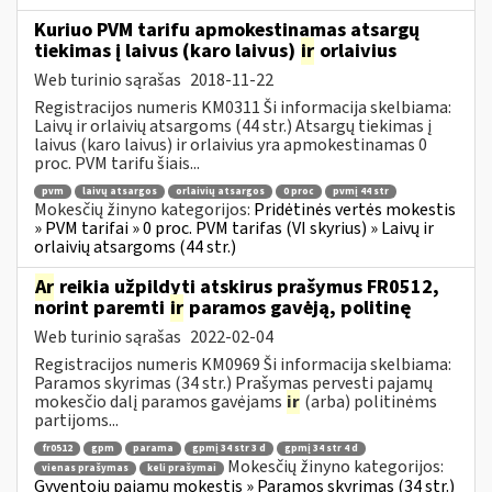
Kuriuo PVM tarifu apmokestinamas atsargų
tiekimas į laivus (karo laivus)
ir
orlaivius
Web turinio sąrašas
2018-11-22
Registracijos numeris KM0311 Ši informacija skelbiama:
Laivų ir orlaivių atsargoms (44 str.) Atsargų tiekimas į
laivus (karo laivus) ir orlaivius yra apmokestinamas 0
proc. PVM tarifu šiais...
pvm
laivų atsargos
orlaivių atsargos
0 proc
pvmį 44 str
Mokesčių žinyno kategorijos:
Pridėtinės vertės mokestis
» PVM tarifai » 0 proc. PVM tarifas (VI skyrius) » Laivų ir
orlaivių atsargoms (44 str.)
Ar
reikia užpildyti atskirus prašymus FR0512,
norint paremti
ir
paramos gavėją, politinę
Web turinio sąrašas
2022-02-04
Registracijos numeris KM0969 Ši informacija skelbiama:
Paramos skyrimas (34 str.) Prašymas pervesti pajamų
mokesčio dalį paramos gavėjams
ir
(arba) politinėms
partijoms...
fr0512
gpm
parama
gpmį 34 str 3 d
gpmį 34 str 4 d
Mokesčių žinyno kategorijos:
vienas prašymas
keli prašymai
Gyventojų pajamų mokestis » Paramos skyrimas (34 str.)