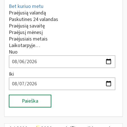
Bet kuriuo metu
Praėjusią valandą
Paskutines 24 valandas
Praėjusią savaitę
Praėjusį mėnesį
Praėjusiais metais
Laikotarpyje…
Nuo
Iki
Paieška