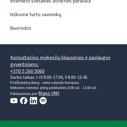
Interneto svetainės atitikties paraiška
Ieškome turto savininkų
Nuorodos
Konsultacijos mokesčių klausimais ir paslaugos
gyventojams:
+370 5 260 5060
Darbo laikas: I-IV 8.00-17.00, V 8.00-15.45.
Prieššventinę dieną - viena valanda trumpiau.
Kiekvieno mėnesio antrą penktadienį 8.00 val. - 12.00 val.
Mano VMI
Paklausimas per