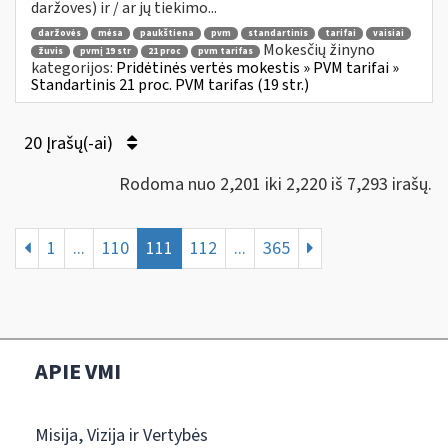
daržoves) ir / ar jų tiekimo...
daržovės
mėsa
paukštiena
pvm
standartinis
tarifai
vaisiai
Mokesčių žinyno
žuvis
pvmį 19 str
21 proc
pvm tarifas
kategorijos:
Pridėtinės vertės mokestis » PVM tarifai »
Standartinis 21 proc. PVM tarifas (19 str.)
20 Įrašų(-ai)
Rodoma nuo 2,201 iki 2,220 iš 7,293 irašų.
1
...
110
111
112
...
365
APIE VMI
Misija, Vizija ir Vertybės