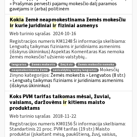
» Prašymas pervesti pajamų mokesčio dalį paramos
gavėjams ir (arba) politinėm
Kokia
žemė neapmokestinama žemės mokesčiu
ir
kurie juridiniai
ir
fiziniai asmenys
Web turinio sąrašas
2024-10-16
Registracijos numeris KM1248 Ši informacija skelbiama:
Lengvatų taikymas fiziniams ir juridiniams asmenims
(išskyrus ūkininkus) Aspektas Komentaras Kas nemoka
žemės mokesčio? užsienio valstybių...
lengvatos
žemės mokestis
žmį 8 str
žemės mokesčio nemoka
Mokesčių
neapmokestinama žemė
savivaldybių tarybų lengvatos
žinyno kategorijos:
Žemės mokestis » Lengvatos (8 str.)
» Lengvatų taikymas fiziniams ir juridiniams asmenims
(išskyrus ūkininkus)
Koks PVM tarifas taikomas mėsai, žuviai,
vaisiams, daržovėms
ir
kitiems maisto
produktams
Web turinio sąrašas
2018-11-22
Registracijos numeris KM0156 Ši informacija skelbiama:
Standartinis 21 proc. PVM tarifas (19 str.) Maisto
produktai (įskaitant mėsą, paukštieną, žuvį, vaisius,