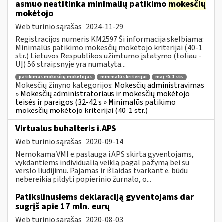
asmuo neatitinka minimalių patikimo
mokesčių
mokėtojo
Web turinio sąrašas
2024-11-29
Registracijos numeris KM2597 Ši informacija skelbiama:
Minimalūs patikimo mokesčių mokėtojo kriterijai (40-1
str.) Lietuvos Respublikos užimtumo įstatymo (toliau -
UĮ) 56 straipsnyje yra numatyta...
patikimas mokesčių mokėtojas
minimalūs kriterijai
maį 40-1 str.
Mokesčių žinyno kategorijos:
Mokesčių administravimas
» Mokesčių administratoriaus ir mokesčių mokėtojo
teisės ir pareigos (32-42 s » Minimalūs patikimo
mokesčių mokėtojo kriterijai (40-1 str.)
Virtualus buhalteris i.APS
Web turinio sąrašas
2020-09-14
Nemokama VMI e.paslauga i.APS skirta gyventojams,
vykdantiems individualią veiklą pagal pažymą bei su
verslo liudijimu. Pajamas ir išlaidas tvarkant e. būdu
nebereikia pildyti popierinio žurnalo, o...
Patikslinusiems deklaraciją gyventojams dar
sugrįš apie 17 mln. eurų
Web turinio sąrašas
2020-08-03