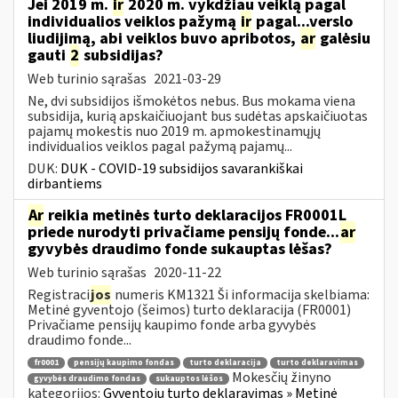
Jei 2019 m.
ir
2020 m. vykdžiau veiklą pagal
individualios veiklos pažymą
ir
pagal...verslo
liudijimą, abi veiklos buvo apribotos,
ar
galėsiu
gauti
2
subsidijas?
Web turinio sąrašas
2021-03-29
Ne, dvi subsidijos išmokėtos nebus. Bus mokama viena
subsidija, kurią apskaičiuojant bus sudėtas apskaičiuotas
pajamų mokestis nuo 2019 m. apmokestinamųjų
individualios veiklos pagal pažymą pajamų...
DUK:
DUK - COVID-19 subsidijos savarankiškai
dirbantiems
Ar
reikia metinės turto deklaracijos FR0001L
priede nurodyti privačiame pensijų fonde...
ar
gyvybės draudimo fonde sukauptas lėšas?
Web turinio sąrašas
2020-11-22
Registraci
jos
numeris KM1321 Ši informacija skelbiama:
Metinė gyventojo (šeimos) turto deklaracija (FR0001)
Privačiame pensijų kaupimo fonde arba gyvybės
draudimo fonde...
fr0001
pensijų kaupimo fondas
turto deklaracija
turto deklaravimas
Mokesčių žinyno
gyvybės draudimo fondas
sukauptos lėšos
kategorijos:
Gyventojų turto deklaravimas » Metinė