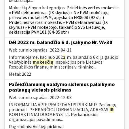
deklaracija...
Mokesčių žinyno kategorijos:
Pridėtinės vertės mokestis
» PVM deklaravimas (IX skyrius) » Ne PVM mokėtojų
prievolės mokėti PVM, apyskaita FR0608 (92 str.)
Pridėtinės vertės mokestis » PVM deklaravimas (IX
skyrius) » PVM mokėtojo, taikančio SVS Lietuvoje,
deklaracija PVM101 (84-85 str.)
Dėl 2022 m. balandžio 6 d. įsakymo Nr. VA-30
Web turinio sąrašas
2022-04-11
Informuojame, kad nuo 202
2
m. balandžio 6 d. įsigaliojo
Valstybinės
mokesčių
inspekcijos prie Lietuvos
Respublikos finansų ministerijos viršininko...
Metai:
2022
Pažeidžiamumų valdymo sistemos palaikymo
paslaugų viešasis pirkimas
Web turinio sąrašas
2022-12-08
INFORMACIJA APIE PRADEDAMUS PIRKIMUS Paslaugų
pirkimai I. PERKANČIOJI ORGANIZACIJA, ADRESAS
IR
KONTAKTINIAI DUOMENYS: I.1. Perkančiosios
organizacijos pavadinimas...
Pagrindinis:
Viešieji pirkimai