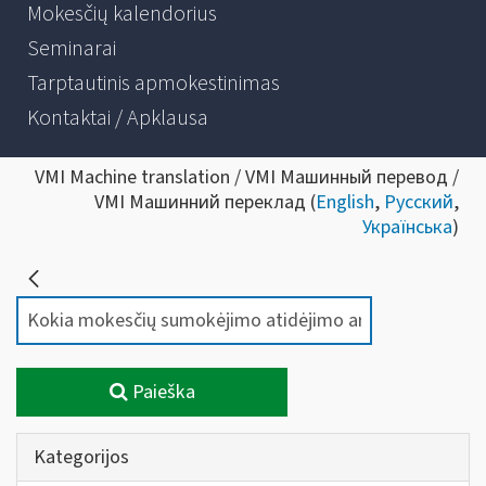
Mokesčių kalendorius
Seminarai
Tarptautinis apmokestinimas
Kontaktai / Apklausa
VMI Machine translation / VMI Машинный перевод /
VMI Машинний переклад (
English
,
Русский
,
Українська
)
Paieška
Kategorijos