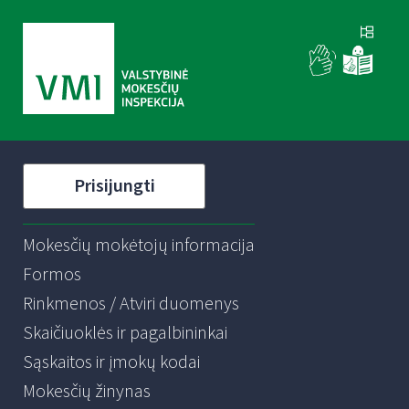
Prisijungti
Mokesčių mokėtojų informacija
Formos
Rinkmenos / Atviri duomenys
Skaičiuoklės ir pagalbininkai
Sąskaitos ir įmokų kodai
Mokesčių žinynas