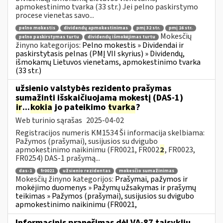
apmokestinimo tvarka (33 str.) Jei pelno paskirstymo
procese vienetas savo...
pelno mokestis
dividendų apmokestinimas
pmį 32 str.
pmį 16 str.
Mokesčių
pelno paskirstymas turtu
dividendų išmokėjimas turtu
žinyno kategorijos:
Pelno mokestis » Dividendai ir
paskirstytasis pelnas (PMĮ VII skyrius) » Dividendų,
išmokamų Lietuvos vienetams, apmokestinimo tvarka
(33 str.)
užsienio valstybės rezidento prašymas
sumažinti išskaičiuojamą mokestį (DAS-1)
ir
...
kokia
jo pateikimo
tvarka
?
Web turinio sąrašas
2025-04-02
Registracijos numeris KM1534 Ši informacija skelbiama:
Pažymos (prašymai), susijusios su dvigubo
apmokestinimo naikinimu (FR0021, FR002
2
, FR0023,
FR0254) DAS-1 prašymą...
das-1
fr0021
užsienio rezidentas
mokesčio sumažinimas
Mokesčių žinyno kategorijos:
Prašymai, pažymos ir
mokėjimo duomenys » Pažymų užsakymas ir prašymų
teikimas » Pažymos (prašymai), susijusios su dvigubo
apmokestinimo naikinimu (FR0021,
Informacinis pranešimas dėl VA-87 taisyklių