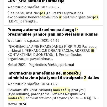
CRS - Kita aktuali informacija
Web turinio sąrašas
2021-06-02
Čia finansų instituci
jos
gali rasti Tarptautinės
ekonominio bendradarbiavimo
ir
plėtros organizaci
jos
(EBPO) parengtą...
Procesų automatizavimo paslaugų
ir
programinės įrangos įsigijimo viešasis pirkimas
Web turinio sąrašas
2021-04-16
INFORMACIJA APIE PRADEDAMUS PIRKIMUS Paslaugų
pirkimai I. PERKANČIOJI ORGANIZACIJA, ADRESAS
IR
KONTAKTINIAI DUOMENYS: I.1. Perkančiosios
organizacijos pavadinimas...
Metai:
2021
Pagrindinis:
Viešieji pirkimai
Informacinis pranešimas dėl
mokesčių
administravimo įstatymo 16 straipsnio
2
dalies
Web turinio sąrašas
2024-12-23
Siekdami užtikrinti sklandų
mokesčių
įstatymų
įgyvendinimą, parengėme Lietuvos Respublikos
mokesčių
administravimo įstatymo (toliau — MAĮ) 16...
Metai:
2024