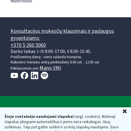
Nuorodos
Konsultacijos mokesčių klausimais ir paslaugos
gyventojams:
+370 5 260 5060
Darbo laikas: I-IV 8.00-17.00, V 8.00-15.45.
Prieššventinę dieną - viena valanda trumpiau.
Kiekvieno mėnesio antrą penktadienį 8.00 val. - 12.00 val.
Mano VMI
Paklausimas per
Valstybinė mokesčių inspekcija prie Lietuvos
U
Respublikos finansų ministerijos
Šioje svetainėje naudojami slapukai
(angl. cookies). Būtinieji
slapukai įdiegiami automatiškai ir jiems nėra reikalingas Jūsų
Biudžetinė įstaiga. Juridinio asmens kodas — 188659752,
sutikimas. Taip pat galite sutikti ir su kitų slapukų naudojimu. Savo
adresas: Vasario 16-osios g. 14, 01107 Vilnius, Lietuva, el.paštas: