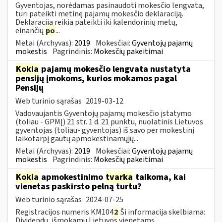
Gyventojas, norėdamas pasinaudoti mokesčio lengvata,
turi pateikti metinę pajamų mokesčio deklaraciją.
Deklaraciją reikia pateikti iki kalendorinių metų,
einančių
po
...
Metai (Archyvas):
2019
Mokesčiai:
Gyventojų pajamų
mokestis
Pagrindinis:
Mokesčių pakeitimai
Kokia
pajamų mokesčio lengvata nustatyta
pensijų įmokoms, kurios mokamos pagal
Pensijų
Web turinio sąrašas
2019-03-12
Vadovaujantis Gyventojų pajamų mokesčio įstatymo
(toliau - GPMĮ) 21 str. 1 d. 21 punktu, nuolatinis Lietuvos
gyventojas (toliau- gyventojas) iš savo per mokestinį
laikotarpį gautų apmokestinamųjų...
Metai (Archyvas):
2019
Mokesčiai:
Gyventojų pajamų
mokestis
Pagrindinis:
Mokesčių pakeitimai
Kokia
apmokestinimo
tvarka
taikoma, kai
vienetas paskirsto pelną turtu?
Web turinio sąrašas
2024-07-25
Registracijos numeris KM104
2
Ši informacija skelbiama:
Dividendų, išmokamų Lietuvos vienetams,