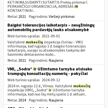
KETINIMĄ SUDARYTI SUTARTIS Prekių pirkimai I.
PERKANČIOJI ORGANIZACIJA, ADRESAS
IR
KONTAKTINIAI...
Metai:
2021
Pagrindinis:
Viešieji pirkimai
Baigėsi tolerancijos laikotarpis – nesąžiningų
automobilių pardavėjų lauks atsakomybė
Web turinio sąrašas
2021-09-01
Valstybinė
mokesčių
inspekcija (toliau – VMI)
informuoja, kad rugsėjo 1 d. baigėsi tolerancijos
laikotarpis, susijęs su atsakomybės taikymu dėl
Savininko deklaravimo kodo...
Metai:
2021
Pagrindinis:
Naujiena
VMI, „Sodra“
ir
Užimtumo tarnyba atsisako
trumpųjų konsultacijų numerių - pokyčiai
Web turinio sąrašas
2024-09-12
2024 m. rugsėjo 12 d., Vilnius. Valstybinė
mokesčių
inspekcija (VMI), „Sodra“
ir
Užimtumo tarnyba
informuoja, kad nuo šių metų spalio 1 d. aktuali...
Metai:
2024
Pagrindinis:
Naujiena