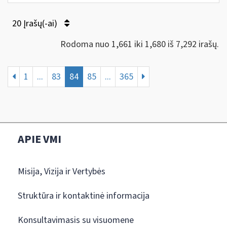
20 Įrašų(-ai)
Rodoma nuo 1,661 iki 1,680 iš 7,292 irašų.
1
...
83
84
85
...
365
APIE VMI
Misija, Vizija ir Vertybės
Struktūra ir kontaktinė informacija
Konsultavimasis su visuomene