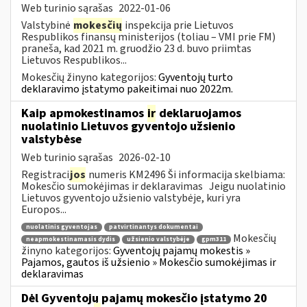
Web turinio sąrašas
2022-01-06
Valstybinė
mokesčių
inspekcija prie Lietuvos
Respublikos finansų ministerijos (toliau – VMI prie FM)
praneša, kad 2021 m. gruodžio 23 d. buvo priimtas
Lietuvos Respublikos...
Mokesčių žinyno kategorijos:
Gyventojų turto
deklaravimo įstatymo pakeitimai nuo 2022m.
Kaip apmokestinamos
ir
deklaruojamos
nuolatinio Lietuvos gyventojo užsienio
valstybėse
Web turinio sąrašas
2026-02-10
Registraci
jos
numeris KM2496 Ši informacija skelbiama:
Mokesčio sumokėjimas ir deklaravimas Jeigu nuolatinio
Lietuvos gyventojo užsienio valstybėje, kuri yra
Europos...
nuolatinis gyventojas
patvirtinantys dokumentai
Mokesčių
neapmokestinamasis dydis
užsienio valstybėje
gpm311
žinyno kategorijos:
Gyventojų pajamų mokestis »
Pajamos, gautos iš užsienio » Mokesčio sumokėjimas ir
deklaravimas
Dėl Gyventojų pajamų mokesčio įstatymo 20