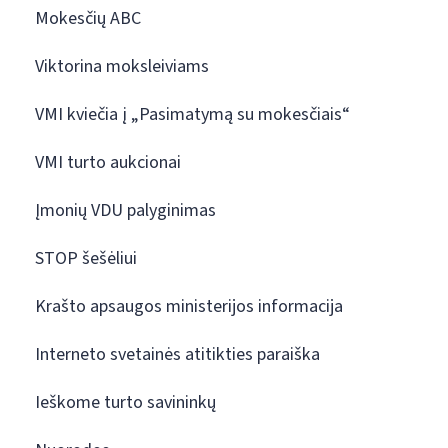
Mokesčių ABC
Viktorina moksleiviams
VMI kviečia į „Pasimatymą su mokesčiais“
VMI turto aukcionai
Įmonių VDU palyginimas
STOP šešėliui
Krašto apsaugos ministerijos informacija
Interneto svetainės atitikties paraiška
Ieškome turto savininkų