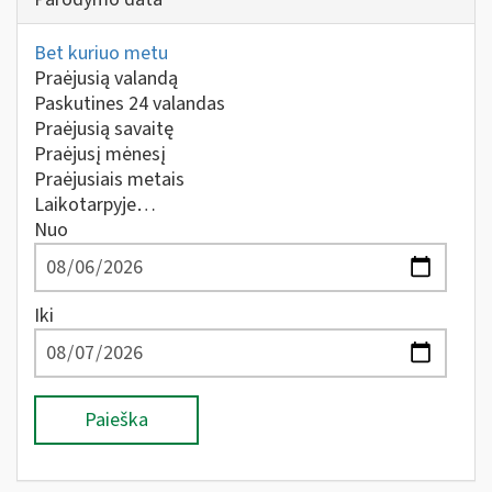
Bet kuriuo metu
Praėjusią valandą
Paskutines 24 valandas
Praėjusią savaitę
Praėjusį mėnesį
Praėjusiais metais
Laikotarpyje…
Nuo
Iki
Paieška