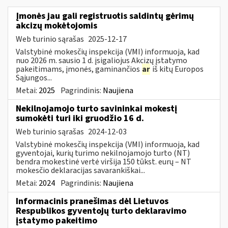
Įmonės jau gali registruotis saldintų gėrimų
akcizų mokėtojomis
Web turinio sąrašas
2025-12-17
Valstybinė mokesčių inspekcija (VMI) informuoja, kad
nuo 2026 m. sausio 1 d. įsigaliojus Akcizų įstatymo
pakeitimams, įmonės, gaminančios
ar
iš kitų Europos
Sąjungos...
Metai:
2025
Pagrindinis:
Naujiena
Nekilnojamojo turto savininkai mokestį
sumokėti turi iki gruodžio 16 d.
Web turinio sąrašas
2024-12-03
Valstybinė mokesčių inspekcija (VMI) informuoja, kad
gyventojai, kurių turimo nekilnojamojo turto (NT)
bendra mokestinė vertė viršija 150 tūkst. eurų – NT
mokesčio deklaracijas savarankiškai...
Metai:
2024
Pagrindinis:
Naujiena
Informacinis pranešimas dėl Lietuvos
Respublikos gyventojų turto deklaravimo
įstatymo pakeitimo