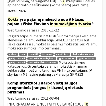
įgyvendinimą, parengėme PMĮ 17-
2
straipsnio 1 dalies
apibendrinto paaiškinimo (komentaro) pakeitimą....
Metai:
2024
Kokia
yra pajamų mokesčio nuo A klasės
pajamų išskaičiavimo
ir
sumokėjimo
tvarka
?
Web turinio sąrašas
2018-11-22
Registracijos numeris KM1028 Ši informacija skelbiama:
Mėnesinė pajamų deklaracija GPM313 Kada turi būti
išskaičiuotas ir sumokėtas pajamų mokestis, jei: Pajamų
mokesčio sumokėjimo terminas:...
a klasė
gpm
gpm313
terminai
gpmį 24 str
darbo užmokestis
gpmį 23 str 3 d
mokesčio sumokėjimas
gpmį 23 str 4 d
gpmį 23 str 5 d
Mokesčių žinyno
gpmį 23 str 6 d
mokesčio išskaičiavimas
kategorijos:
Gyventojų pajamų mokestis » Įmonių
deklaracijų ir pažymų teikimas VMI ir gyventojams (V
skyrius) » Mėnesinė pajamų deklaracija GPM313
Kompiuterizuotų darbo vietų saugos
programinės įrangos
ir
licencijų viešasis
pirkimas
Web turinio sąrašas
2021-03-04
INFORMACIJA APIE NUSTATYTUS LAIMĖTOJUS
IR