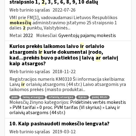
straipsnio 1,
2
, 3, 5, 6, 8, 9, 10 dalių
Web turinio sąrašas
2022-07-26
VMI prie FM[1], vadovaudamasi Lietuvos Respublikos
mokesčių
administravimo įstatymo 25 straipsnio 1
dalies
2
punktu, Valstybinės...
Metai:
2022
Mokesčiai:
Gyventojų pajamų mokestis
Kurios prekės laikomos laivo
ir
orlaivio
atsargomis
ir
kurie dokumentai įrodo,
kad...prekės buvo patiektos į laivą
ar
orlaivį
kaip atsargos?
Web turinio sąrašas
2018-11-22
Registracijos numeris KM0310 Ši informacija skelbiama:
Laivų
ir
orlaivių atsargoms (44 str.) Laivo atsargomis yra
laikomos prekės (maisto produktai...
pvm
laivų atsargos
orlaivių atsargos
0 proc
pvmį 44 str
Mokesčių žinyno kategorijos:
Pridėtinės vertės mokestis
» PVM tarifai » 0 proc. PVM tarifas (VI skyrius) » Laivų ir
orlaivių atsargoms (44 str.)
10. Kaip pasinaudoti mokesčio lengvata?
Web turinio sąrašas
2019-03-12