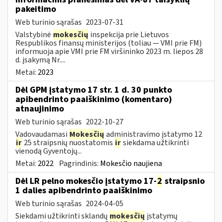
pakeitimo
Web turinio sąrašas
2023-07-31
Valstybinė
mokesčių
inspekcija prie Lietuvos
Respublikos finansų ministerijos (toliau ― VMI prie FM)
informuoja apie VMI prie FM viršininko 2023 m. liepos 28
d. įsakymą Nr....
Metai:
2023
Dėl GPM įstatymo 17 str. 1 d. 30 punkto
apibendrinto paaiškinimo (komentaro)
atnaujinimo
Web turinio sąrašas
2022-10-27
Vadovaudamasi
Mokesčių
administravimo įstatymo 12
ir
25 straipsnių nuostatomis
ir
siekdama užtikrinti
vienodą Gyventojų...
Metai:
2022
Pagrindinis:
Mokesčio naujiena
Dėl LR pelno mokesčio įstatymo 17-
2
straipsnio
1 dalies apibendrinto paaiškinimo
Web turinio sąrašas
2024-04-05
Siekdami užtikrinti sklandų
mokesčių
įstatymų