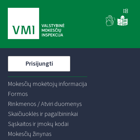
Prisijungti
Mokesčių mokėtojų informacija
Formos
Rinkmenos / Atviri duomenys
Skaičiuoklės ir pagalbininkai
Sąskaitos ir įmokų kodai
Mokesčių žinynas