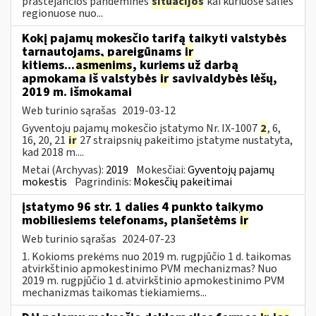
prastėjančios pandeminės
situacijos
kai kuriuose šalies
regionuose nuo...
Kokį pajamų mokesčio tarifą taikyti valstybės
tarnautojams, pareigūnams
ir
kitiems...
asmenims
, kuriems už darbą
apmokama iš valstybės
ir
savivaldybės lėšų,
2019 m. išmokamai
Web turinio sąrašas
2019-03-12
Gyventojų pajamų mokesčio įstatymo Nr. IX-1007
2
, 6,
16, 20, 21
ir
27 straipsnių pakeitimo įstatyme nustatyta,
kad 2018 m....
Metai (Archyvas):
2019
Mokesčiai:
Gyventojų pajamų
mokestis
Pagrindinis:
Mokesčių pakeitimai
įstatymo 96 str. 1 dalies 4 punkto taikymo
mobiliesiems telefonams, planšetėms
ir
Web turinio sąrašas
2024-07-23
1. Kokioms prekėms nuo 2019 m. rugpjūčio 1 d. taikomas
atvirkštinio apmokestinimo PVM mechanizmas? Nuo
2019 m. rugpjūčio 1 d. atvirkštinio apmokestinimo PVM
mechanizmas taikomas tiekiamiems...