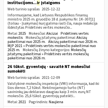
institucijoms...
ir
įstaigoms
Web turinio sąrašas
2025-12-22
Informuojame, kad Lietuvos Respublikos finansų
ministro 2025 m. gruodžio 18 d. įsakymu Nr. 1K-307[1]
(toliau - Įsakymas) kurį galima rasti čia, nauja redakcija
išdėstytas Pridėtinės vertės mokesčio...
Metai:
2025
Mokesčiai:
Akcizai
Pridėtinės vertės
mokestis
Mokesčių įstatymų pakeitimai:
Akcizų
pakeitimai nuo 2025 m.
Akcizų pakeitimai nuo 2026 m.
MĮP 2021 » Pridėtinės vertės mokesčio pakeitimai nuo
2025 m.
Mokesčių žinyno kategorijos:
Mokesčių
įstatymų pakeitimai » Pridėtinės vertės mokesčių
pakeitimai nuo 2026 m.
26 tūkst. gyventojų - savaitė NT mokesčiui
sumokėti
Web turinio sąrašas
2021-12-09
Valstybinė mokesčių inspekcija (VMI) informuoja, kad iki
šios dienos 7,2 tūkst. Nekilnojamojo turto (NT)
savininkų jau deklaravo daugiau kaip 3 mln. eurų NT
mokesčio. 25,6 tūkst. gyventojų pateikti...
Metai:
2021
Pagrindinis:
Naujiena