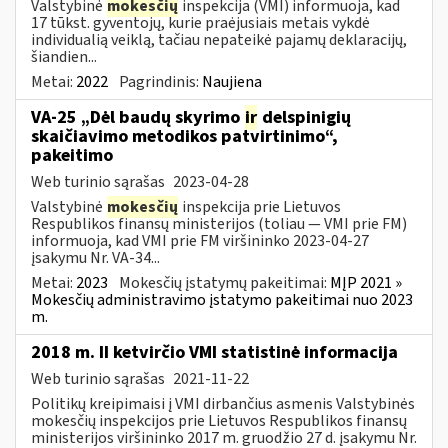
Valstybinė
mokesčių
inspekcija (VMI) informuoja, kad
17 tūkst. gyventojų, kurie praėjusiais metais vykdė
individualią veiklą, tačiau nepateikė pajamų deklaracijų,
šiandien...
Metai:
2022
Pagrindinis:
Naujiena
VA-25 „Dėl baudų skyrimo
ir
delspinigių
skaičiavimo metodikos patvirtinimo“,
pakeitimo
Web turinio sąrašas
2023-04-28
Valstybinė
mokesčių
inspekcija prie Lietuvos
Respublikos finansų ministerijos (toliau ― VMI prie FM)
informuoja, kad VMI prie FM viršininko 2023-04-27
įsakymu Nr. VA-34...
Metai:
2023
Mokesčių įstatymų pakeitimai:
MĮP 2021 »
Mokesčių administravimo įstatymo pakeitimai nuo 2023
m.
2018 m. II ketvirčio VMI statistinė informacija
Web turinio sąrašas
2021-11-22
Politikų kreipimaisi į VMI dirbančius asmenis Valstybinės
mokesčių inspekcijos prie Lietuvos Respublikos finansų
ministerijos viršininko 2017 m. gruodžio 27 d. įsakymu Nr.