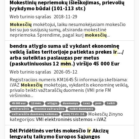
Mokestinių nepriemokų išieškojimas, prievolių
įvykdymo būdai (101-113 str.)
Web turinio sąrašas
2018-11-29
Mokesčių
mokėtojui, laiku nesumokėjusiam mokesčio
bei su juo susijusių sumų, atsiranda mokestinė
nepriemoka. Sprendime, pagal kurį
mokesčių
...
bendra atlygio suma už vykdant ekonominę
veiklą šalies teritorijoje patiektas prekes
ir
.../
arba suteiktas paslaugas per metus
(paskutiniuosius 12
mėn
.) viršijo 45 000 Eur
Web turinio sąrašas
2026-05-12
Registracijos numeris KM1645 Ši informacija skelbiama:
i.VAZ
Mokesčių
mokėtojas, vykdantis ekonominę veiklą,
privalo teikti važtaraščių duomenis (VMI prie FM
viršininko...
45 000 eur
12 mėn.
atlygis
duomenys
i.vaz
pvm
teikti
važtaraštis
krovinio važtaraštis
teikti duomenis
Mokesčių žinyno
važtaraščio duomenų teikimas
pvmį 71 str. 2 d.
kategorijos:
VMI elektroninės sistemos » i.VAZ
Dėl Pridėtinės vertės mokesčio
ir
Akcizų
lengvatų taikymo Europos Sąjungos