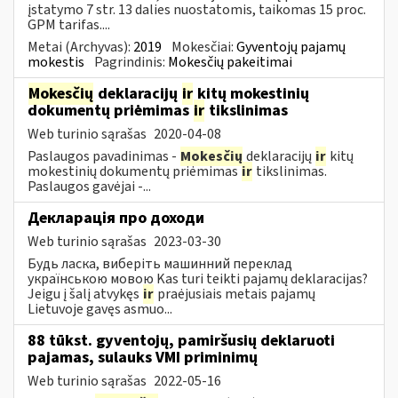
įstatymo 7 str. 13 dalies nuostatomis, taikomas 15 proc.
GPM tarifas....
Metai (Archyvas):
2019
Mokesčiai:
Gyventojų pajamų
mokestis
Pagrindinis:
Mokesčių pakeitimai
Mokesčių
deklaracijų
ir
kitų mokestinių
dokumentų priėmimas
ir
tikslinimas
Web turinio sąrašas
2020-04-08
Paslaugos pavadinimas -
Mokesčių
deklaracijų
ir
kitų
mokestinių dokumentų priėmimas
ir
tikslinimas.
Paslaugos gavėjai -...
Декларація про доходи
Web turinio sąrašas
2023-03-30
Будь ласка, виберіть машинний переклад
українською мовою Kas turi teikti pajamų deklaracijas?
Jeigu į šalį atvykęs
ir
praėjusiais metais pajamų
Lietuvoje gavęs asmuo...
88 tūkst. gyventojų, pamiršusių deklaruoti
pajamas, sulauks VMI priminimų
Web turinio sąrašas
2022-05-16