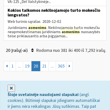
VA-125 „Dėl Valstybinėje...
Kokios taikomos nekilnojamojo turto mokesčio
lengvatos?
Web turinio sąrašas
2020-12-02
Juridiniams
asmenims
. Nekilnojamojo turto mokesčiu
neapmokestinamas juridiniams
asmenims
nuosavybės
teise priklausantis arba įsigyjamas...
20 Įrašų(-ai)
Rodoma nuo 381 iki 400 iš 7,292 irašų.
1
...
19
20
21
...
365
Uždaryti
Šioje svetainėje naudojami slapukai
(angl.
cookies). Būtinieji slapukai įdiegiami automatiškai
ir jiems nėra reikalingas Jūsų sutikimas. Taip pat