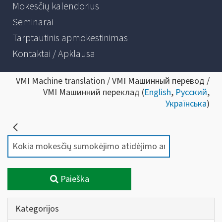
Mokesčių kalendorius
Seminarai
Tarptautinis apmokestinimas
Kontaktai / Apklausa
VMI Machine translation / VMI Машинный перевод /
VMI Машинний переклад (
English
,
Русский
,
Українська
)
Paieška
Kategorijos