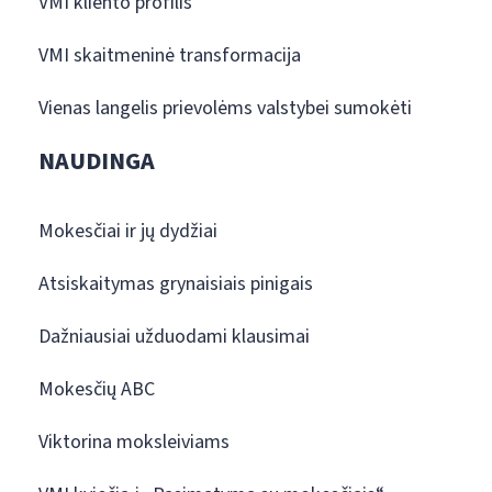
VMI kliento profilis
VMI skaitmeninė transformacija
Vienas langelis prievolėms valstybei sumokėti
NAUDINGA
Mokesčiai ir jų dydžiai
Atsiskaitymas grynaisiais pinigais
Dažniausiai užduodami klausimai
Mokesčių ABC
Viktorina moksleiviams