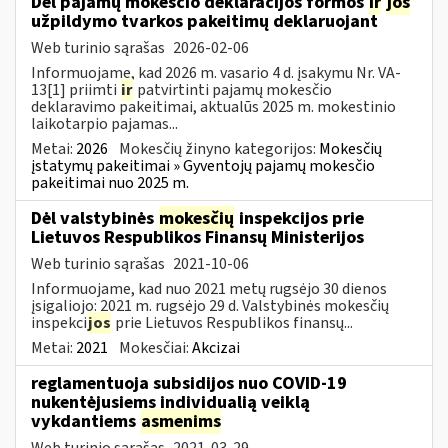
Dėl pajamų mokesčio deklaracijos formos
ir
jos
užpildymo tvarkos pakeitimų deklaruojant
Web turinio sąrašas
2026-02-06
Informuojame, kad 2026 m. vasario 4 d. įsakymu Nr. VA-
13[1] priimti
ir
patvirtinti pajamų mokesčio
deklaravimo pakeitimai, aktualūs 2025 m. mokestinio
laikotarpio pajamas...
Metai:
2026
Mokesčių žinyno kategorijos:
Mokesčių
įstatymų pakeitimai » Gyventojų pajamų mokesčio
pakeitimai nuo 2025 m.
Dėl valstybinės
mokesčių
inspekcijos prie
Lietuvos Respublikos Finansų Ministerijos
Web turinio sąrašas
2021-10-06
Informuojame, kad nuo 2021 metų rugsėjo 30 dienos
įsigaliojo: 2021 m. rugsėjo 29 d. Valstybinės mokesčių
inspekci
jos
prie Lietuvos Respublikos finansų...
Metai:
2021
Mokesčiai:
Akcizai
reglamentuoja subsidijos nuo COVID-19
nukentėjusiems individualią veiklą
vykdantiems
asmenims
Web turinio sąrašas
2021-03-29