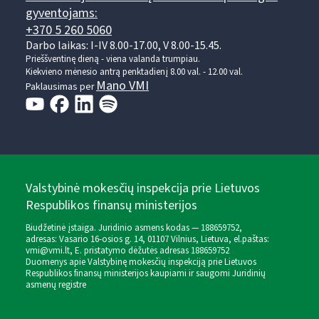
gyventojams:
+370 5 260 5060
Darbo laikas: I-IV 8.00-17.00, V 8.00-15.45.
Prieššventinę dieną - viena valanda trumpiau.
Kiekvieno mėnesio antrą penktadienį 8.00 val. - 12.00 val.
Mano VMI
Paklausimas per
Valstybinė mokesčių inspekcija prie Lietuvos
Respublikos finansų ministerijos
Biudžetinė įstaiga. Juridinio asmens kodas — 188659752,
adresas: Vasario 16-osios g. 14, 01107 Vilnius, Lietuva, el.paštas:
vmi@vmi.lt
, E. pristatymo dėžutės adresas 188659752
Duomenys apie Valstybinę mokesčių inspekciją prie Lietuvos
Respublikos finansų ministerijos kaupiami ir saugomi Juridinių
asmenų registre