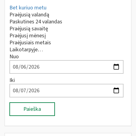
Bet kuriuo metu
Praėjusią valandą
Paskutines 24 valandas
Praėjusią savaitę
Praėjusį mėnesį
Praėjusiais metais
Laikotarpyje…
Nuo
Iki
Paieška