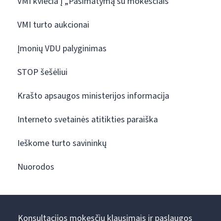
VMI kviečia į „Pasimatymą su mokesčiais“
VMI turto aukcionai
Įmonių VDU palyginimas
STOP šešėliui
Krašto apsaugos ministerijos informacija
Interneto svetainės atitikties paraiška
Ieškome turto savininkų
Nuorodos
Konsultacijos mokesčių klausimais ir paslaugos