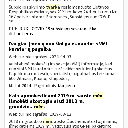
Subsidijos skyrimo
tvarka
reglamentuota Lietuvos
Respublikos Vyriausybės 2021 m. kovo 24 d. nutarimu Nr.
167 patvirtintame Priemonės „Subsidijos nuo COVID-
19...
DUK:
DUK - COVID-19 subsidijos savarankiškai
dirbantiems
Daugiau įmonių nuo šiol galės naudotis VMI
kuratorių pagalba
Web turinio sąrašas
2024-04-03
Valstybinė mokesčių inspekcija (VMI) informuoja, kad
nuo šiol VMI kuratorius turės didesnis klientų skaičius.
Papildoma mokesčių specialistų pagalba bus teikiama
600 Vilniaus, Kauno, Klaipėdos,...
Metai:
2024
Pagrindinis:
Naujiena
Kaip apmokestinami 2019 m. sausio
mėn
.
išmokėti atostoginiai už 2018 m.
gruodžio...
mėn
.
Web turinio sąrašas
2019-03-12
2018 m. gruodžio
mėn
. apskaičiuotiems atostoginiams,
išmokėtiems 2019 m., vadovaujantis GPMĮ pakeitimo