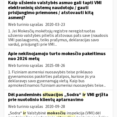
Kaip užsienio valstybės asmuo gali tapti VMI
elektroninių sistemų naudotoju / gauti
prisijungimo priemones / atstovauti kitą
asmenį?
Web turinio sąrašas
2020-03-23
1. Jei Mokesčių mokėtojų registre neregistruotas
užsienio valstybės pilietis atstovaus pats save (naudosis
VMI paslaugomis, teiks prašymus, deklaracijas savo
vardu), prisijungti prie VMI...
Apie nekilnojamojo turto mokesčio pakeitimus
nuo 2026 metų
Web turinio sąrašas
2025-08-26
1. Fiziniam asmeniui nuosavybės teise priklauso
gyvenamosios paskirties patalpos, kuriose jis yra
deklaravęs savo gyvenamąją vietą. Kaip bus
apmokestinamos fiziniam asmeniui nuosavybės teise...
Dėl pandeminės
situacijos
„Sodra“
ir
VMI grįžta
prie nuotolinio klientų aptarnavimo
Web turinio sąrašas
2020-09-28
„Sodra“
ir
Valstybinė
mokesčių
inspekcija (VMI) dėl