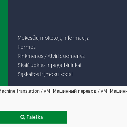
Mokesčių mokėtojų informacija
Formos
Rinkmenos / Atviri duomenys
Skaičiuoklės ir pagalbininkai
Sąskaitos ir įmokų kodai
Machine translation / VMI Машинный перевод / VMI Машин
Paieška