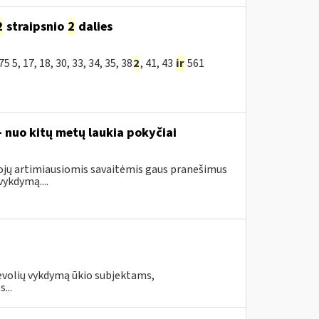
2
straipsnio
2
dalies
, 17, 18, 30, 33, 34, 35, 38
2
, 41, 43
ir
561
– nuo kitų metų laukia pokyčiai
tojų artimiausiomis savaitėmis gaus pranešimus
ykdymą....
evolių vykdymą ūkio subjektams,
...