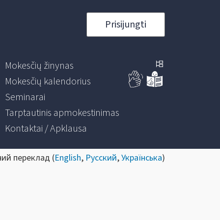
Prisijungti
Mokesčių žinynas
Mokesčių kalendorius
Seminarai
Tarptautinis apmokestinimas
Kontaktai / Apklausa
ний переклад (
English
,
Русский
,
Українська
)