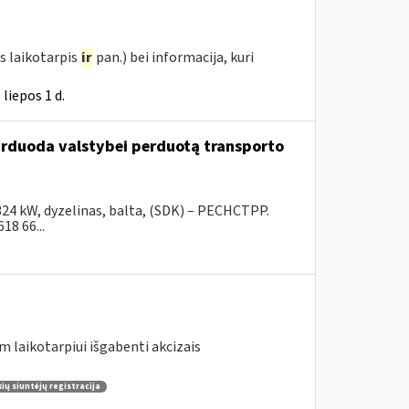
s laikotarpis
ir
pan.) bei informacija, kuri
liepos 1 d.
parduoda valstybei perduotą transporto
324 kW, dyzelinas, balta, (SDK) – PECHCTPP.
18 66...
m laikotarpiui išgabenti akcizais
ų siuntėjų registracija