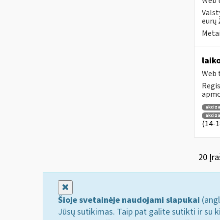
Web t
Valst
eurų 
Metai
laik
Web t
Regis
apmok
akciza
akciz
(14-18
20 Įra
Uždaryti
Šioje svetainėje naudojami slapukai
(angl
Jūsų sutikimas. Taip pat galite sutikti ir s