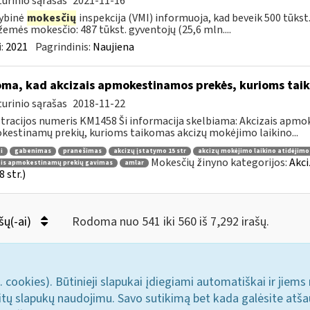
urinio sąrašas
2021-11-16
ybinė
mokesčių
inspekcija (VMI) informuoja, kad beveik 500 tūkst
žemės mokesčio: 487 tūkst. gyventojų (25,6 mln....
:
2021
Pagrindinis:
Naujiena
oma, kad akcizais apmokestinamos prekės, kurioms tai
urinio sąrašas
2018-11-22
tracijos numeris KM1458 Ši informacija skelbiama: Akcizais apmok
estinamų prekių, kurioms taikomas akcizų mokėjimo laikino...
i
gabenimas
pranešimas
akcizų įstatymo 15 str
akcizų mokėjimo laikino atidėjim
Mokesčių žinyno kategorijos:
Akci
ais apmokestinamų prekių gavimas
amlar
 str.)
šų(-ai)
Rodoma nuo 541 iki 560 iš 7,292 irašų.
. cookies). Būtinieji slapukai įdiegiami automatiškai ir jiems
u kitų slapukų naudojimu. Savo sutikimą bet kada galėsite atš