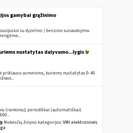
gijos gamybai grąžinimo
usijusius su dyzelino / benzino sunaudojimu
rengėme...
uriems nustatytas dalyvumo...lygis
ir
priklauso asmenims, kuriems nustatytas 0-40
iaus...
u (rankiniu); periodiškai (automatiškai).
00...
Mokesčių žinyno kategorijos:
VMI elektroninės
a
uga