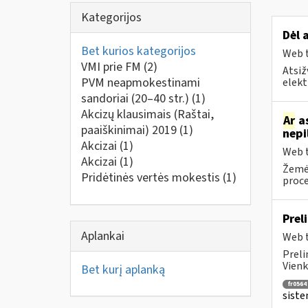
Kategorijos
Dėl 
Bet kurios kategorijos
Web t
VMI prie FM
(2)
Atsiž
PVM neapmokestinami
elekt
sandoriai (20–40 str.)
(1)
Akcizų klausimais (Raštai,
Ar
as
paaiškinimai) 2019
(1)
nepi
Akcizai
(1)
Web t
Akcizai
(1)
Žemė
Pridėtinės vertės mokestis
(1)
proce
Prel
Aplankai
Web t
Preli
Vienk
Bet kurį aplanką
fr0564
siste