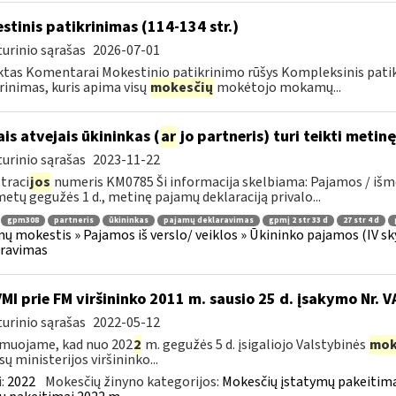
stinis patikrinimas (114-134 str.)
urinio sąrašas
2026-07-01
tas Komentarai Mokestinio patikrinimo rūšys Kompleksinis pati
rinimas, kuris apima visų
mokesčių
mokėtojo mokamų...
ais atvejais ūkininkas (
ar
jo partneris) turi teikti meti
urinio sąrašas
2023-11-22
traci
jos
numeris KM0785 Ši informacija skelbiama: Pajamos / išmo
metų gegužės 1 d., metinę pajamų deklaraciją privalo...
gpm308
partneris
ūkininkas
pajamų deklaravimas
gpmį 2 str 33 d
27 str 4 d
ų mokestis » Pajamos iš verslo/ veiklos » Ūkininko pajamos (IV skyriu
aravimas
VMI prie FM viršininko 2011 m. sausio 25 d. įsakymo Nr. 
urinio sąrašas
2022-05-12
muojame, kad nuo 202
2
m. gegužės 5 d. įsigaliojo Valstybinės
mok
sų ministerijos viršininko...
:
2022
Mokesčių žinyno kategorijos:
Mokesčių įstatymų pakeitima