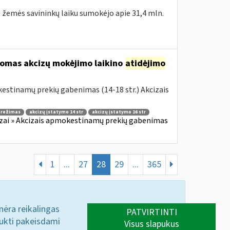
. žemės savininkų laiku sumokėjo apie 31,4 mln.
komas akcizų mokėjimo laikino
atidėjimo
estinamų prekių gabenimas (14-18 str.) Akcizais
o režimas
akcizų įstatymo 14 str
akcizų įstatymo 16 str
zai » Akcizais apmokestinamų prekių gabenimas
1
...
27
28
29
...
365
 nėra reikalingas
PATVIRTINTI
aukti pakeisdami
Visus slapukus