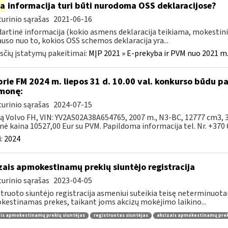
ia
informacija turi būti nurodoma OSS deklaracijose?
urinio sąrašas
2021-06-16
artinė informacija (kokio asmens deklaracija teikiama, mokestini
auso nuo to, kokios OSS schemos deklaracija yra...
čių įstatymų pakeitimai:
MĮP 2021 » E-prekyba ir PVM nuo 2021 m. 
prie FM 2024 m. liepos 31 d. 10.00 val. konkurso būdu 
monę:
urinio sąrašas
2024-07-15
ką Volvo FH, VIN: YV2AS02A38A654765, 2007 m., N3-BC, 12777 cm3, 
nė kaina 10527,00 Eur su PVM. Papildoma informacija tel. Nr. +370 6
:
2024
zais apmokestinamų prekių siuntėjo registracija
urinio sąrašas
2023-04-05
truoto siuntėjo registracija asmeniui suteikia teisę neterminuota
estinamas prekes, taikant joms akcizų mokėjimo laikino...
is apmokestinamų prekių siuntėjas
registruotas siuntėjas
akcizais apmokestinamų preki