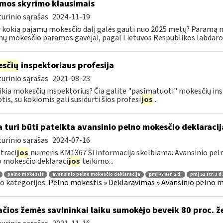
mos skyrimo klausimais
urinio sąrašas
2024-11-19
r kokią pajamų mokesčio dalį galės gauti nuo 2025 metų? Paramą nu
ų mokesčio paramos gavėjai, pagal Lietuvos Respublikos labdaros
sčių
inspektoriaus profesija
urinio sąrašas
2021-08-23
ikia mokesčių inspektorius? Čia galite "pasimatuoti" mokesčių ins
tis, su kokiomis gali susidurti šios profesi
jos
...
 turi būti pateikta avansinio pelno mokesčio deklaraci
urinio sąrašas
2024-07-16
traci
jos
numeris KM1367 Ši informacija skelbiama: Avansinio peln
 mokesčio deklaraci
jos
teikimo...
pelno mokestis
avansinio pelno mokesčio deklaracija
pmį 47 str. 2 d.
pmį 51 str. 3 d.
o kategorijos:
Pelno mokestis » Deklaravimas » Avansinio pelno m
ačios žemės savininkai laiku sumokėjo beveik 80 proc. 