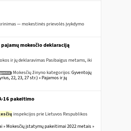
krinimas — mokestinės prievolės įvykdymo
nę pajamų mokesčio deklaraciją
kos ir jų deklaravimas Pasibaigus metams, iki
Mokesčių žinyno kategorijos:
Gyventojų
gpm311
s, 22, 23, 27 str.) » Pajamos ir jų
VA-16 pakeitimo
esčių
inspekcijos prie Lietuvos Respublikos
i » Mokesčių įstatymų pakeitimai 2022 metais »