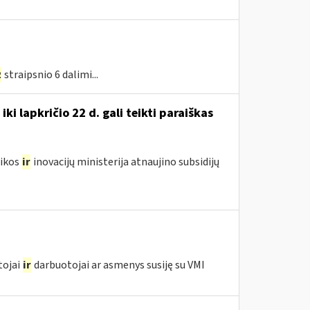
2
straipsnio 6 dalimi...
i lapkričio 22 d. gali teikti paraiškas
mikos
ir
inovacijų ministerija atnaujino subsidijų
tojai
ir
darbuotojai ar asmenys susiję su VMI