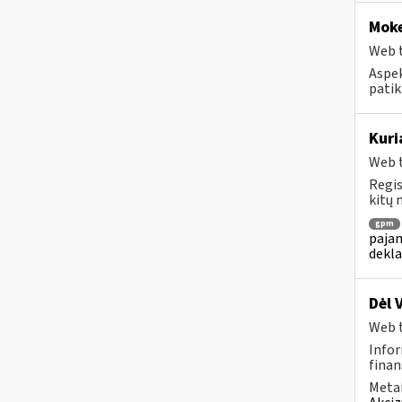
Moke
Web t
Aspek
patik
Kuri
Web t
Regis
kitų 
gpm
pajam
dekl
Dėl 
Web t
Infor
finan
Metai