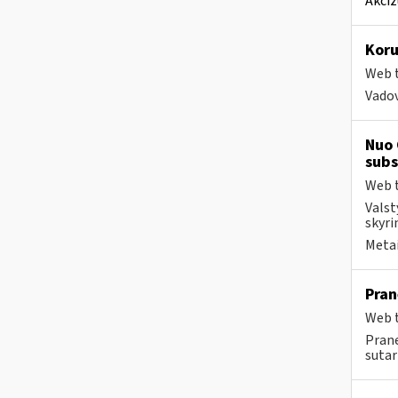
Akciz
Koru
Web t
Vadov
Nuo 
subs
Web t
Valst
skyri
Metai
Pran
Web t
Prane
sutart