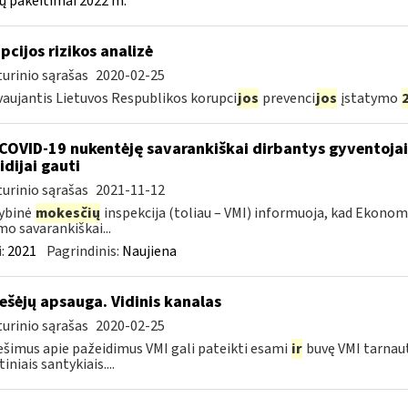
ų pakeitimai 2022 m.
pcijos rizikos analizė
urinio sąrašas
2020-02-25
aujantis Lietuvos Respublikos korupci
jos
prevenci
jos
įstatymo
COVID-19 nukentėję savarankiškai dirbantys gyventojai ik
idijai gauti
urinio sąrašas
2021-11-12
ybinė
mokesčių
inspekcija (toliau – VMI) informuoja, kad Ekono
mo savarankiškai...
:
2021
Pagrindinis:
Naujiena
ešėjų apsauga. Vidinis kanalas
urinio sąrašas
2020-02-25
šimus apie pažeidimus VMI gali pateikti esami
ir
buvę VMI tarnau
iniais santykiais....