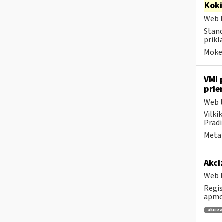
Kok
Web t
Stand
prikl
Mokes
VMI 
prie
Web t
Vilki
Pradi
Metai
Akci
Web t
Regis
apmok
akciza