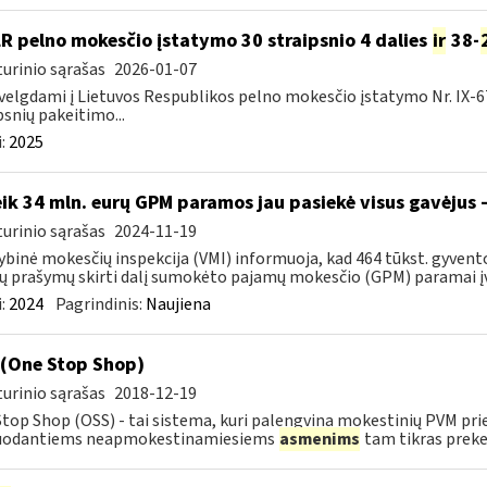
LR pelno mokesčio įstatymo 30 straipsnio 4 dalies
ir
38-
urinio sąrašas
2026-01-07
velgdami į Lietuvos Respublikos pelno mokesčio įstatymo Nr. IX-675 5
psnių pakeitimo...
:
2025
ik 34 mln. eurų GPM paramos jau pasiekė visus gavėjus 
urinio sąrašas
2024-11-19
ybinė mokesčių inspekcija (VMI) informuoja, kad 464 tūkst. gyven
jų prašymų skirti dalį sumokėto pajamų mokesčio (GPM) paramai įv
:
2024
Pagrindinis:
Naujiena
(One Stop Shop)
urinio sąrašas
2018-12-19
top Shop (OSS) - tai sistema, kuri palengvina mokestinių PVM pri
uodantiems neapmokestinamiesiems
asmenims
tam tikras prekes