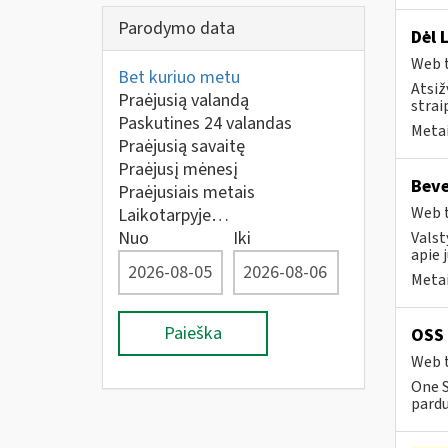
Parodymo data
Dėl 
Web t
Bet kuriuo metu
Atsiž
Praėjusią valandą
strai
Paskutines 24 valandas
Metai
Praėjusią savaitę
Praėjusį mėnesį
Beve
Praėjusiais metais
Web t
Laikotarpyje…
Nuo
Iki
Valst
apie 
Metai
Paieška
OSS 
Web t
One S
pard