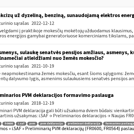
akcizų už dyzeliną, benziną, sunaudojamą elektros ener
urinio sąrašas
2022-12-12
velgdami į praktikoje mokesčių mokėtojų užduodamus klausimus, s
ros energijos gamybai generatoriuose komerciniams tikslams, pa
menys, sulaukę senatvės pensijos amžiaus, asmenys, k
lnamečiai atleidžiami nuo žemės mokesčio?
urinio sąrašas
2021-10-19
 neapmokestinama žemės mokesčiu, esant šioms sąlygoms: žemė 
ntų dalyvumo lygis, asmenims sulaukusiems senatvės pensijos amž
iminarios PVM deklaracijos formavimo paslauga
urinio sąrašas
2018-12-19
minari PVM deklaracija gali būti užsakoma dviem būdais: vienkartini
artinis užsakymas: i.SAF → Preliminarios deklaracijos → Naujas FR06
fr0600
i.saf
pvm
pvm deklaracija
preliminari deklaracija
formavimo paslaug
mos » i.SAF » Preliminarių PVM deklaracijų (FR0600, FR0564) pasla