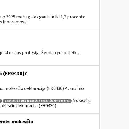
o 2025 metų galės gauti: ● iki 1,2 procento
 ir paramos...
pektoriaus profesiją. Žemiau yra pateikta
ja (FR0430)?
o mokesčio deklaracija (FR0430) Avansinio
Mokesčių
avansinio pelno mokesčio apskaičiavimo tvarka
okesčio deklaracija (FR0430)
žemės mokesčio