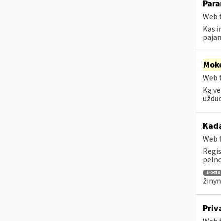
Para
Web t
Kas i
pajam
Moke
Web t
Ką ve
užduo
Kada
Web t
Regis
pelno
fr0430
žinyn
Priv