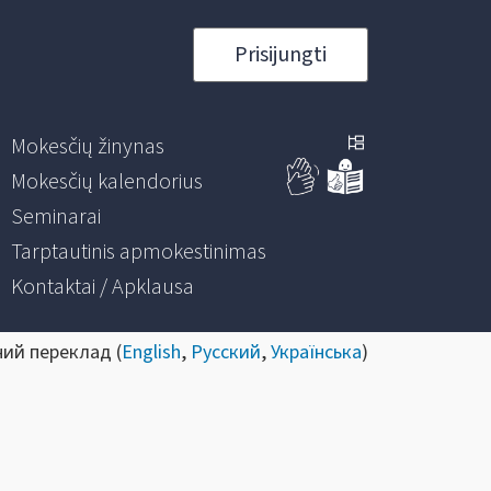
Prisijungti
Mokesčių žinynas
Mokesčių kalendorius
Seminarai
Tarptautinis apmokestinimas
Kontaktai / Apklausa
ний переклад (
English
,
Русский
,
Українська
)