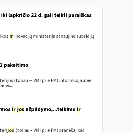
i lapkričio 22 d. gali teikti paraiškas
mikos
ir
inovacijų ministerija atnaujino subsidijų
52 pakeitimo
erijos (toliau ― VMI prie FM) informuoja apie
inės...
ormos
ir
jos
užpildymo,...teikimo
ir
teri
jos
(toliau – VMI prie FM) praneša, kad