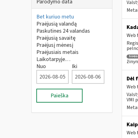
Parodymo data
Valst
Metai
Bet kuriuo metu
Praėjusią valandą
Kada
Paskutines 24 valandas
Web t
Praėjusią savaitę
Regis
Praėjusį mėnesį
pelno
Praėjusiais metais
fr0430
Laikotarpyje…
žinyn
Nuo
Iki
Dėl 
Web t
Valst
Paieška
VMI p
Metai
Kaip
Web t