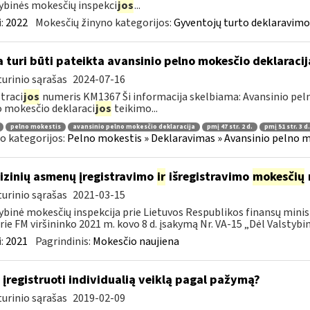
ybinės mokesčių inspekci
jos
...
:
2022
Mokesčių žinyno kategorijos:
Gyventojų turto deklaravimo
 turi būti pateikta avansinio pelno mokesčio deklaraci
urinio sąrašas
2024-07-16
traci
jos
numeris KM1367 Ši informacija skelbiama: Avansinio peln
 mokesčio deklaraci
jos
teikimo...
pelno mokestis
avansinio pelno mokesčio deklaracija
pmį 47 str. 2 d.
pmį 51 str. 3 d.
o kategorijos:
Pelno mokestis » Deklaravimas » Avansinio pelno m
fizinių asmenų įregistravimo
ir
išregistravimo
mokesčių
urinio sąrašas
2021-03-15
ybinė mokesčių inspekcija prie Lietuvos Respublikos finansų minist
rie FM viršininko 2021 m. kovo 8 d. įsakymą Nr. VA-15 „Dėl Valstybinė
:
2021
Pagrindinis:
Mokesčio naujiena
 įregistruoti individualią veiklą pagal pažymą?
urinio sąrašas
2019-02-09