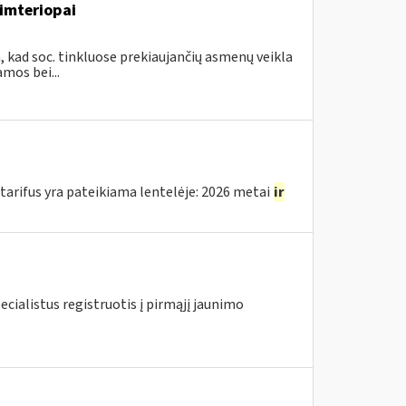
imteriopai
, kad soc. tinkluose prekiaujančių asmenų veikla
mos bei...
arifus yra pateikiama lentelėje: 2026 metai
ir
ecialistus registruotis į pirmąjį jaunimo