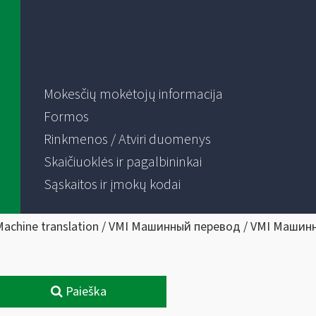
Mokesčių mokėtojų informacija
Formos
Rinkmenos / Atviri duomenys
Skaičiuoklės ir pagalbininkai
Sąskaitos ir įmokų kodai
Machine translation / VMI Машинный перевод / VMI Машин
Paieška