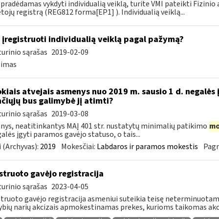
 pradėdamas vykdyti individualią veiklą, turite VMI pateikti Fizini
ojų registrą (REG812 forma[EP1] ). Individualią veiklą...
 įregistruoti individualią veiklą pagal pažymą?
urinio sąrašas
2019-02-09
simas
okiais atvejais asmenys nuo 2019 m. sausio 1 d. negalės 
nčiųjų bus galimybė jį atimti?
urinio sąrašas
2019-03-08
ys, neatitinkantys MAĮ 401 str. nustatytų minimalių patikimo
mo
galės įgyti paramos gavėjo statuso, o tais...
 (Archyvas):
2019
Mokesčiai:
Labdaros ir paramos mokestis
Pagr
struoto gavėjo registracija
urinio sąrašas
2023-04-05
truoto gavėjo registracija asmeniui suteikia teisę neterminuotam l
ybių narių akcizais apmokestinamas prekes, kurioms taikomas akc