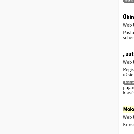
fr0647
Ūkin
Web t
Pasla
schem
, su
Web t
Regis
užsie
b klas
pajam
klasė
Moke
Web t
Konsu