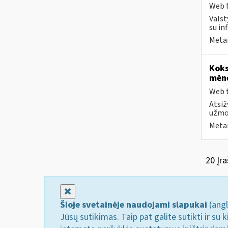
Web t
Valst
su in
Metai
Koks
mėn
Web t
Atsiž
užmok
Metai
20 Įra
Uždaryti
Šioje svetainėje naudojami slapukai
(angl
Jūsų sutikimas. Taip pat galite sutikti ir s