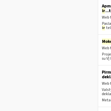
Apmo
ir
...
Web t
Pasla
ir
tel
Moke
Web t
Proje
su VĮ
Pirm
dekl
Web t
Valst
dekla
Metai