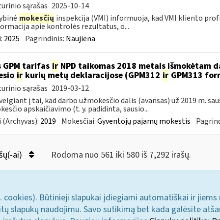
urinio sąrašas
2025-10-14
ybinė
mokesčių
inspekcija (VMI) informuoja, kad VMI kliento profilyj
formacija apie kontrolės rezultatus, o...
:
2025
Pagrindinis:
Naujiena
 GPM tarifas
ir
NPD taikomas 2018 metais išmokėtam da
esio
ir
kurių metų deklaracijose (GPM312
ir
GPM313 formo
urinio sąrašas
2019-03-12
velgiant į tai, kad darbo užmokesčio dalis (avansas) už 2019 m. sa
esčio apskaičiavimo (t. y. padidinta, sausio...
 (Archyvas):
2019
Mokesčiai:
Gyventojų pajamų mokestis
Pagrind
šų(-ai)
Rodoma nuo 561 iki 580 iš 7,292 irašų.
. cookies). Būtinieji slapukai įdiegiami automatiškai ir jiems
u kitų slapukų naudojimu. Savo sutikimą bet kada galėsite atš