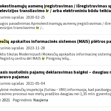
kestinamųjų asmenų įregistravimas / išregistravimas sp
televizijos transliavimo
ir
/ arba elektroniniu būdu teik
urinio sąrašas
2020-02-25
ugos pavadinimas Apmokestinamųjų asmenų įregistravimas / išregi
evizijos transliavimo
ir
/...
sčių
apskaitos informacinės sistemos (MAIS) plėtros pas
urinio sąrašas
2023-11-28
kto tikslas Modernizuoti Mokesčių apskaitos informacinę sistemą (
 Registrų centru dėl MAIS
ir
Piniginių lėšų...
asis nuotolinis pajamų deklaravimas baigėsi – daugiau 
aravo pajamas
urinio sąrašas
2021-05-04
ybinė mokesčių inspekcija (toliau – VMI) informuoja, kad pasibai
ravimo procesui nuo metų pradžios daugiau nei 1,35 mln. gyventojų 
:
2021
Pagrindinis:
Naujiena