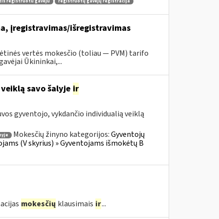
tis registruotu gavėju
registruotų gavėjų registracija
, įregistravimas/išregistravimas
tinės vertės mokesčio (toliau — PVM) tarifo
vėjai Ūkininkai,...
 veiklą savo šalyje
ir
os gyventojo, vykdančio individualią veiklą
Mokesčių žinyno kategorijos:
Gyventojų
nyje
ojams (V skyrius) » Gyventojams išmokėtų B
acijas
mokesčių
klausimais
ir
...