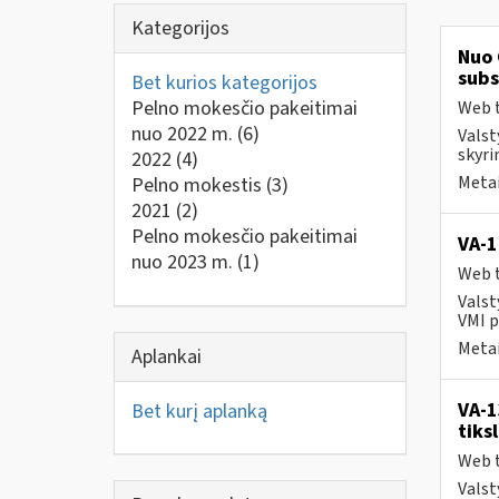
Kategorijos
Nuo 
subs
Bet kurios kategorijos
Pelno mokesčio pakeitimai
Web t
nuo 2022 m.
(6)
Valst
skyri
2022
(4)
Metai
Pelno mokestis
(3)
2021
(2)
Pelno mokesčio pakeitimai
VA-
nuo 2023 m.
(1)
Web t
Valst
VMI p
Metai
Aplankai
VA-1
Bet kurį aplanką
tiks
Web t
Valst