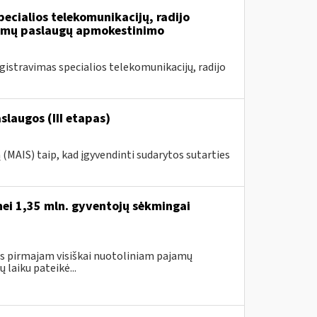
ecialios telekomunikacijų, radijo
iamų paslaugų apmokestinimo
stravimas specialios telekomunikacijų, radijo
laugos (III etapas)
MAIS) taip, kad įgyvendinti sudarytos sutarties
nei 1,35 mln. gyventojų sėkmingai
gus pirmajam visiškai nuotoliniam pajamų
laiku pateikė...