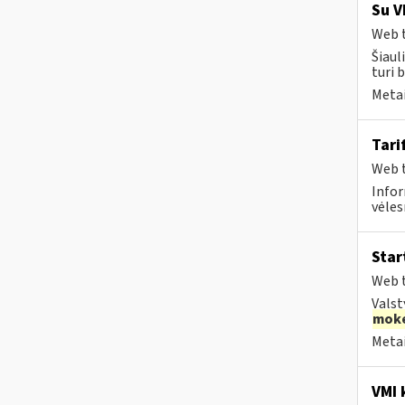
Su V
Web t
Šiaul
turi 
Metai
Tari
Web t
Infor
vėles
Star
Web t
Valst
moke
Metai
VMI k