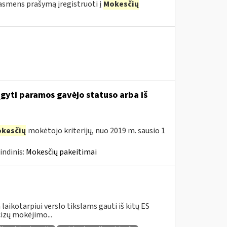
o asmens prašymą įregistruoti į
Mokesčių
įgyti paramos gavėjo statuso arba iš
kesčių
mokėtojo kriterijų, nuo 2019 m. sausio 1
indinis:
Mokesčių pakeitimai
aikotarpiui verslo tikslams gauti iš kitų ES
izų mokėjimo...