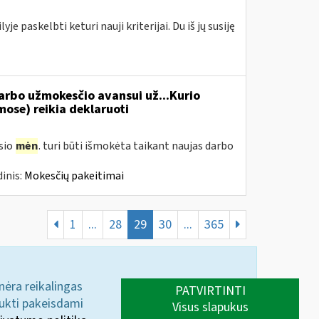
e paskelbti keturi nauji kriterijai. Du iš jų susiję
rbo užmokesčio avansui už...Kurio
se) reikia deklaruoti
usio
mėn
. turi būti išmokėta taikant naujas darbo
inis:
Mokesčių pakeitimai
1
...
28
29
30
...
365
 nėra reikalingas
PATVIRTINTI
aukti pakeisdami
Visus slapukus