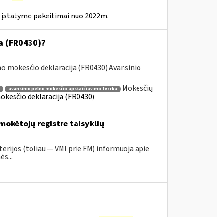
 įstatymo pakeitimai nuo 2022m.
ja (FR0430)?
o mokesčio deklaracija (FR0430) Avansinio
Mokesčių
avansinio pelno mokesčio apskaičiavimo tvarka
okesčio deklaracija (FR0430)
mokėtojų registre taisyklių
erijos (toliau ― VMI prie FM) informuoja apie
s...