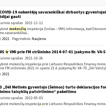
COVID-19 nukentėję savarankiškai dirbantys gyventojai ik
idijai gauti
urinio sąrašas
2021-11-12
ybinė
mokesčių
inspekcija (toliau – VMI) informuoja, kad Ekono
mo savarankiškai...
:
2021
Pagrindinis:
Naujiena
105
ir
VMI prie FM viršininko 2014-07-01 įsakymo Nr. VA-
urinio sąrašas
2021-10-26
ybinė mokesčių inspekcija prie Lietuvos Respublikos finansų minist
rie FM viršininko 2021 m. spalio 21 d. įsakymą Nr. VA-70 „Dėl Valstyb
:
2021
3 „Dėl Metinės gyventojo (šeimos) turto deklaracijos f
linimo taisyklių patvirtinimo“ pakeitimo
urinio sąrašas
2022-05-03
ybinė mokesčių inspekcija prie Lietuvos Respublikos finansų minis