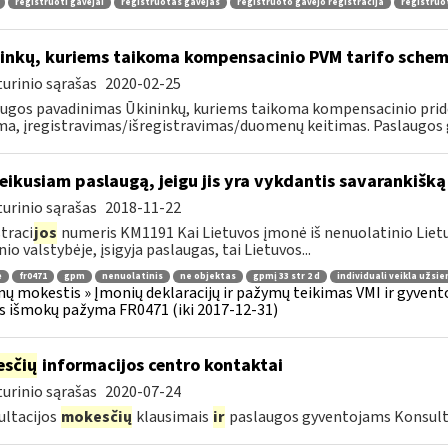
registruoti gavėjai
registruotas gavėjas
registruoto gavėjo registracija
registruo
inkų, kuriems taikoma kompensacinio PVM tarifo schema
urinio sąrašas
2020-02-25
ugos pavadinimas Ūkininkų, kuriems taikoma kompensacinio pridė
a, įregistravimas/išregistravimas/duomenų keitimas. Paslaugos ga
teikusiam paslaugą, jeigu jis yra vykdantis savarankišką
urinio sąrašas
2018-11-22
traci
jos
numeris KM1191 Kai Lietuvos įmonė iš nenuolatinio Lietuv
nio valstybėje, įsigyja paslaugas, tai Lietuvos...
ė
fr0471
gpm
nenuolatinis
ne objektas
gpmį 33 str 2 d
individuali veikla užsie
ų mokestis » Įmonių deklaracijų ir pažymų teikimas VMI ir gyvent
s išmokų pažyma FR0471 (iki 2017-12-31)
sčių
informacijos centro kontaktai
urinio sąrašas
2020-07-24
ltacijos
mokesčių
klausimais
ir
paslaugos gyventojams Konsult