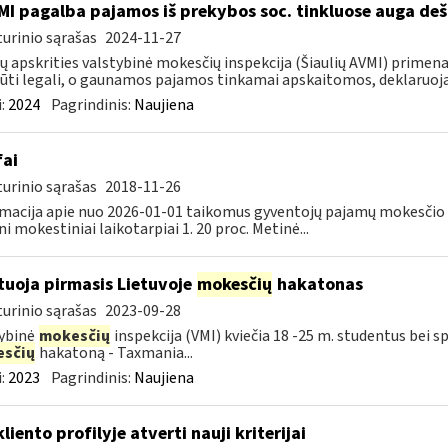
MI pagalba pajamos iš prekybos soc. tinkluose auga deš
urinio sąrašas
2024-11-27
ių apskrities valstybinė mokesčių inspekcija (Šiaulių AVMI) primena
būti legali, o gaunamos pajamos tinkamai apskaitomos, deklaruoja
:
2024
Pagrindinis:
Naujiena
fai
urinio sąrašas
2018-11-26
macija apie nuo 2026-01-01 taikomus gyventojų pajamų mokesčio t
ni mokestiniai laikotarpiai 1. 20 proc. Metinė...
tuoja pirmasis Lietuvoje
mokesčių
hakatonas
urinio sąrašas
2023-09-28
ybinė
mokesčių
inspekcija (VMI) kviečia 18 -25 m. studentus bei sp
sčių
hakatoną - Taxmania...
:
2023
Pagrindinis:
Naujiena
liento profilyje atverti nauji kriterijai