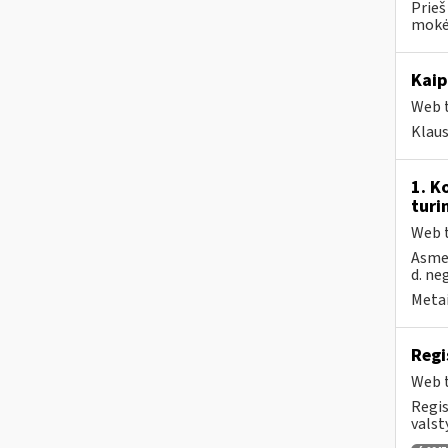
Prieš
mokėt
Kaip
Web t
Klau
1. K
turi
Web t
Asmen
d. ne
Metai
Regi
Web t
Regis
valst