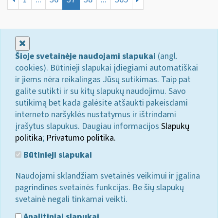
Uždaryti
Šioje svetainėje naudojami slapukai
(angl.
cookies). Būtinieji slapukai įdiegiami automatiškai
ir jiems nėra reikalingas Jūsų sutikimas. Taip pat
galite sutikti ir su kitų slapukų naudojimu. Savo
sutikimą bet kada galėsite atšaukti pakeisdami
interneto naršyklės nustatymus ir ištrindami
įrašytus slapukus. Daugiau informacijos
Slapukų
politika
;
Privatumo politika.
Būtinieji slapukai
Naudojami sklandžiam svetainės veikimui ir įgalina
pagrindines svetainės funkcijas. Be šių slapukų
svetainė negali tinkamai veikti.
Analitiniai slapukai