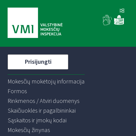
Prisijungti
Mokesčių mokėtojų informacija
Formos
Rinkmenos / Atviri duomenys
Skaičiuoklės ir pagalbininkai
Sąskaitos ir įmokų kodai
Mokesčių žinynas