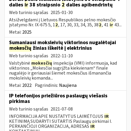
dalies
ir
38 straipsnio
2
dalies apibendrintų
Web turinio sąrašas
2025-01-30
Atsižvelgdami į Lietuvos Respublikos pelno mokesčio
įstatymo Nr. IX-675 5, 1
2
, 17, 30, 33, 34, 35, 38
2
, 41
ir
43...
Metai:
2025
Sumaniausi moksleivių viktorinos nugalėtojai
mokesčių
žinias iškeitė į elektrinius
Web turinio sąrašas
2022-11-10
Valstybinė
mokesčių
inspekcija (VMI) informuoja, kad
viktorinos „Mokesčiai sugrįžta kiekvienam“ finale
nugalėjo ir geriausiai šiemet mokesčius išmanančia
moksleivių komanda...
Metai:
2022
Pagrindinis:
Naujiena
IP telefonijos priežiūros paslaugų viešasis
pirkimas
Web turinio sąrašas
2021-07-08
INFORMACIJA APIE NUSTATYTUS LAIMĖTOJUS
IR
KETINIMĄ SUDARYTI SUTARTIS Paslaugų pirkimai I.
PERKANČIOJI ORGANIZACIJA, ADRESAS
IR