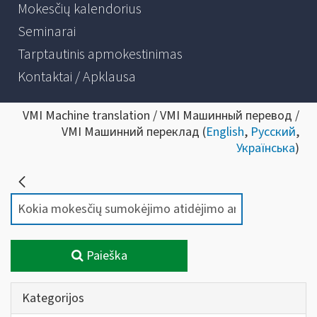
Mokesčių kalendorius
Seminarai
Tarptautinis apmokestinimas
Kontaktai / Apklausa
VMI Machine translation / VMI Машинный перевод /
VMI Машинний переклад (
English
,
Русский
,
Українська
)
Paieška
Kategorijos