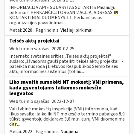
INFORMACIJA APIE SUDARYTAS SUTARTIS Paslaugų
pirkimai I. PERKANČIOJI ORGANIZACIJA, ADRESAS
IR
KONTAKTINIAI DUOMENYS: I.1. Perkančiosios
organizacijos pavadinimas...
Metai:
2020
Pagrindinis:
Viešieji pirkimai
Teisės aktų projektai
Web turinio sąrašas
2020-02-25
Interneto svetainės srities „Teisės aktų projektai"
sudaro: „Išvadoms gauti pateikti teisės aktų projektai" -
pateikta nuoroda į Lietuvos Respublikos Seimo teisės
aktų informacinės sistemos (toliau...
Liko savaitė sumokėti NT mokestį: VMI primena,
kada gyventojams taikomos mokesčio
lengvatos
Web turinio sąrašas
2022-12-07
Valstybinė mokesčių inspekcija (VMI) informuoja, kad
likus savaitei laiko iki NT mokesčio termino pabaigos 8,9
tūkst. gyventojų deklaravo 3,6 mln. eurų. VMI duomenims
d
ar
...
Metai:
2022
Pagrindinis:
Naujiena