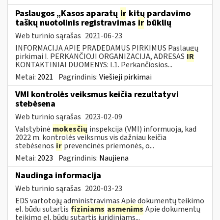
Paslaugos „Kasos aparatų
ir
kitų pardavimo
taškų nuotolinis registravimas
ir
būklių
Web turinio sąrašas
2021-06-23
INFORMACIJA APIE PRADEDAMUS PIRKIMUS Paslaugų
pirkimai I. PERKANČIOJI ORGANIZACIJA, ADRESAS
IR
KONTAKTINIAI DUOMENYS: I.1. Perkančiosios...
Metai:
2021
Pagrindinis:
Viešieji pirkimai
VMI kontrolės veiksmus keičia rezultatyvi
stebėsena
Web turinio sąrašas
2023-02-09
Valstybinė
mokesčių
inspekcija (VMI) informuoja, kad
2022 m. kontrolės veiksmus vis dažniau keičia
stebėsenos
ir
prevencinės priemonės, o...
Metai:
2023
Pagrindinis:
Naujiena
Naudinga informacija
Web turinio sąrašas
2020-03-23
EDS vartotojų administravimas Apie dokumentų teikimo
el. būdu sutartis
fiziniams
asmenims
Apie dokumentų
teikimo el. būdu sutartis juridiniams...