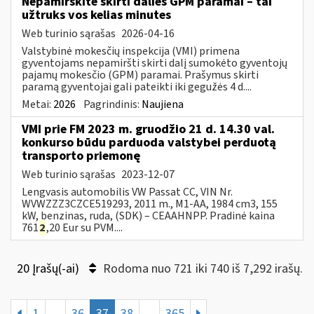
Nepamirškite skirti dalies GPM paramai – tai
užtruks vos kelias minutes
Web turinio sąrašas
2026-04-16
Valstybinė mokesčių inspekcija (VMI) primena
gyventojams nepamiršti skirti dalį sumokėto gyventojų
pajamų mokesčio (GPM) paramai. Prašymus skirti
paramą gyventojai gali pateikti iki gegužės 4 d....
Metai:
2026
Pagrindinis:
Naujiena
VMI prie FM 2023 m. gruodžio 21 d. 14.30 val.
konkurso būdu parduoda valstybei perduotą
transporto priemonę
Web turinio sąrašas
2023-12-07
Lengvasis automobilis VW Passat CC, VIN Nr.
WVWZZZ3CZCE519293, 2011 m., M1-AA, 1984 cm3, 155
kW, benzinas, ruda, (SDK) – CEAAHNPP. Pradinė kaina
761
2
,20 Eur su PVM....
20 Įrašų(-ai)
Rodoma nuo 721 iki 740 iš 7,292 irašų.
1
...
36
37
38
...
365