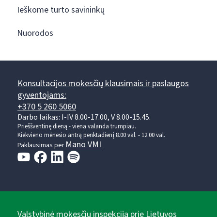
Ieškome turto savininkų
Nuorodos
Konsultacijos mokesčių klausimais ir paslaugos
gyventojams:
+370 5 260 5060
Darbo laikas: I-IV 8.00-17.00, V 8.00-15.45.
Prieššventinę dieną - viena valanda trumpiau.
Kiekvieno mėnesio antrą penktadienį 8.00 val. - 12.00 val.
Mano VMI
Paklausimas per
Valstybinė mokesčių inspekcija prie Lietuvos