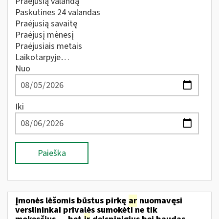
Praėjusią valandą
Paskutines 24 valandas
Praėjusią savaitę
Praėjusį mėnesį
Praėjusiais metais
Laikotarpyje…
Nuo
Iki
Paieška
Įmonės lėšomis būstus pirkę
ar
nuomavęsi
verslininkai privalės sumokėti ne tik