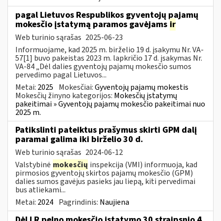
pagal Lietuvos Respublikos gyventojų pajamų
mokesčio įstatymą paramos gavėjams
ir
Web turinio sąrašas
2025-06-23
Informuojame, kad 2025 m. birželio 19 d. įsakymu Nr. VA-
57[1] buvo pakeistas 2023 m. lapkričio 17 d. įsakymas Nr.
VA-84 „Dėl dalies gyventojų pajamų mokesčio sumos
pervedimo pagal Lietuvos...
Metai:
2025
Mokesčiai:
Gyventojų pajamų mokestis
Mokesčių žinyno kategorijos:
Mokesčių įstatymų
pakeitimai » Gyventojų pajamų mokesčio pakeitimai nuo
2025 m.
Patikslinti pateiktus prašymus skirti GPM dalį
paramai galima iki birželio 30 d.
Web turinio sąrašas
2024-06-12
Valstybinė
mokesčių
inspekcija (VMI) informuoja, kad
pirmosios gyventojų skirtos pajamų mokesčio (GPM)
dalies sumos gavėjus pasieks jau liepą, kiti pervedimai
bus atliekami...
Metai:
2024
Pagrindinis:
Naujiena
Dėl LR pelno mokesčio įstatymo 30 straipsnio 4