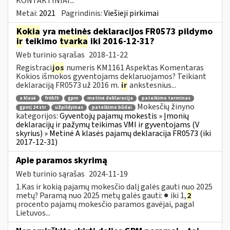
KONTAKTINIAI...
Metai:
2021
Pagrindinis:
Viešieji pirkimai
Kokia
yra metinės deklaracijos FR0573 pildymo
ir
teikimo
tvarka
iki 2016-12-31?
Web turinio sąrašas
2018-11-22
Registraci
jos
numeris KM1161 Aspektas Komentaras
Kokios išmokos gyventojams deklaruojamos? Teikiant
deklaraciją FR0573 už 2016 m.
ir
ankstesnius...
a klasė
fr0573
gpm
metinė deklaracija
pateikimo terminas
Mokesčių žinyno
gpmį 24 str
užpildymas
pateikimo būdai
kategorijos:
Gyventojų pajamų mokestis » Įmonių
deklaracijų ir pažymų teikimas VMI ir gyventojams (V
skyrius) » Metinė A klasės pajamų deklaracija FR0573 (iki
2017-12-31)
Apie paramos skyrimą
Web turinio sąrašas
2024-11-19
1.Kas ir kokią pajamų mokesčio dalį galės gauti nuo 2025
metų? Paramą nuo 2025 metų galės gauti: ● iki 1,
2
procento pajamų mokesčio paramos gavėjai, pagal
Lietuvos...