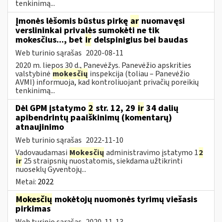
tenkinimą...
Įmonės lėšomis būstus pirkę
ar
nuomavęsi
verslininkai privalės sumokėti ne tik
mokesčius..., bet
ir
delspinigius bei baudas
Web turinio sąrašas
2020-08-11
2020 m. liepos 30 d., Panevėžys. Panevėžio apskrities
valstybinė
mokesčių
inspekcija (toliau – Panevėžio
AVMI) informuoja, kad kontroliuojant privačių poreikių
tenkinimą...
Dėl GPM įstatymo
2
str. 12, 29
ir
34 dalių
apibendrintų paaiškinimų (komentarų)
atnaujinimo
Web turinio sąrašas
2022-11-10
Vadovaudamasi
Mokesčių
administravimo įstatymo 1
2
ir
25 straipsnių nuostatomis, siekdama užtikrinti
nuoseklų Gyventojų...
Metai:
2022
Mokesčių
mokėtojų nuomonės tyrimų viešasis
pirkimas
Web turinio sąrašas
2020-11-13