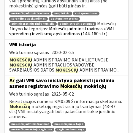
VMI sprendimų, kuriuos apskundus kiltų kitas (ne
mokestinis) ginčas (gali būti ginčas ir...
mokesčių administravimas
maį 146 str.
vmi sprendimas
sprendimo apskundimas
apskundimo tvarka
Mokesčių
administracinių ginčų komisija
administracinis teismas
žinyno kategorijos:
Mokesčių administravimas » VMI
sprendimų ir veiksmų apskundimas (144-160 str.)
VMI istorija
Web turinio sąrašas
2020-02-25
MOKESČIŲ
ADMINISTRAVIMO RAIDA LIETUVOJE
MOKESČIŲ
ADMINISTRACIJOS VADOVYBĖ
SVARBIAUSIOS DATOS
MOKESČIŲ
ADMINISTRAVIMO...
Ar
gali VMI savo iniciatyva pakeisti juridinio
asmens registravimo
Mokesčių
mokėtojų
Web turinio sąrašas
2025-05-02
Registracijos numeris KM0209 Ši informacija skelbiama:
Mokesčių
mokėtojų registras ir jo tvarkymas (43-47
str.) VMI iniciatyva gali būti pakeičiami tokie juridinio
asmens...
mokesčių administravimas
mokesčių mokėtojas
mokesčių mokėtojų registras
registro duomenys