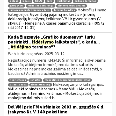
a klasė
b dalis
fr0572
gpm
tikslinimas
teikimo terminas
gpmį 24 str
mėnesinė deklaracija
išmokos nuolatiniams
Mokesčių žinyno
išmokos nenuolatiniams. a dalis
teikimo taisyklės
kategorijos:
Gyventojų pajamų mokestis » Įmonių
deklaracijų ir pažymų teikimas VMI ir gyventojams (V
skyrius) » Mėnesinė A klasės pajamų deklaracija FR0572
(iki 2017-12-31)
Kada žingsnyje „Grafiko duomenys“ turiu
pasirinkti „
Išdėstymo
laikotarpis“, o kada...
„
Atidėjimo
terminas“?
Web turinio sąrašas
2025-03-12
Registracijos numeris KM3410 Ši informacija skelbiama:
Mokesčių atidėjimo ir mokėjimo dalimis sutartis
Mokestines nepriemokas galima atidėti ir išdėstyti, o
baudas už Administracinius nusižengimus...
nepriemokos
sutartis
mokestinės nepriemokos išdėstymas
Mokesčių žinyno kategorijos:
atidėti baudą
išdėstyti baudą
VMI elektroninės sistemos » Mano VMI » Mokesčių
atidėjimas ir termino keitimas » Mokesčių atidėjimo ir
mokėjimo dalimis sutartis
Dėl VMI prie FM viršininko 2003 m. gegužės 6 d.
įsakymo Nr. V-140 pakeitimo