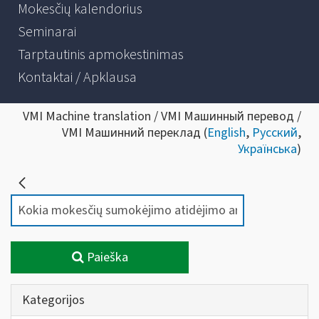
Mokesčių kalendorius
Seminarai
Tarptautinis apmokestinimas
Kontaktai / Apklausa
VMI Machine translation / VMI Машинный перевод /
VMI Машинний переклад (
English
,
Русский
,
Українська
)
Paieška
Kategorijos