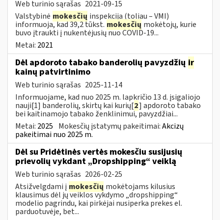
Web turinio sąrašas
2021-09-15
Valstybinė
mokesčių
inspekcija (toliau – VMI)
informuoja, kad 39,2 tūkst.
mokesčių
mokėtojų, kurie
buvo įtraukti į nukentėjusių nuo COVID-19...
Metai:
2021
Dėl apdoroto tabako banderolių pavyzdžių
ir
kainų patvirtinimo
Web turinio sąrašas
2025-11-14
Informuojame, kad nuo 2025 m. lapkričio 13 d. įsigaliojo
nauji[1] banderolių, skirtų kai kurių[
2
] apdoroto tabako
bei kaitinamojo tabako ženklinimui, pavyzdžiai...
Metai:
2025
Mokesčių įstatymų pakeitimai:
Akcizų
pakeitimai nuo 2025 m.
Dėl su Pridėtinės vertės mokesčiu susijusių
prievolių vykdant „Dropshipping“ veiklą
Web turinio sąrašas
2026-02-25
Atsižvelgdami į
mokesčių
mokėtojams kilusius
klausimus dėl jų veiklos vykdymo „dropshipping“
modelio pagrindu, kai pirkėjai nusiperka prekes el.
parduotuvėje, bet...