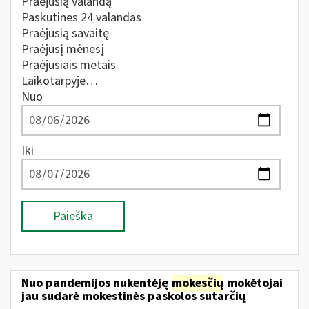
Praėjusią valandą
Paskutines 24 valandas
Praėjusią savaitę
Praėjusį mėnesį
Praėjusiais metais
Laikotarpyje…
Nuo
Iki
Paieška
Nuo pandemijos nukentėję
mokesčių
mokėtojai
jau sudarė mokestinės paskolos sutarčių