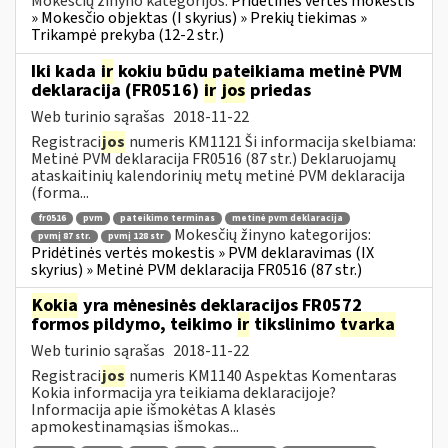
Mokesčių žinyno kategorijos:
Pridėtinės vertės mokestis
» Mokesčio objektas (I skyrius) » Prekių tiekimas »
Trikampė prekyba (12-2 str.)
Iki kada
ir
kokiu būdu pateikiama metinė PVM
deklaracija (FR0516)
ir
jos
priedas
Web turinio sąrašas
2018-11-22
Registraci
jos
numeris KM1121 Ši informacija skelbiama:
Metinė PVM deklaracija FR0516 (87 str.) Deklaruojamų
ataskaitinių kalendorinių metų metinė PVM deklaracija
(forma...
fr0516
pvm
pateikimo terminas
metinė pvm deklaracija
Mokesčių žinyno kategorijos:
pvmį 87 str.
pvmį 128 str
Pridėtinės vertės mokestis » PVM deklaravimas (IX
skyrius) » Metinė PVM deklaracija FR0516 (87 str.)
Kokia
yra mėnesinės deklaracijos FR0572
formos pildymo, teikimo
ir
tikslinimo
tvarka
Web turinio sąrašas
2018-11-22
Registraci
jos
numeris KM1140 Aspektas Komentaras
Kokia informacija yra teikiama deklaracijoje?
Informacija apie išmokėtas A klasės
apmokestinamąsias išmokas...