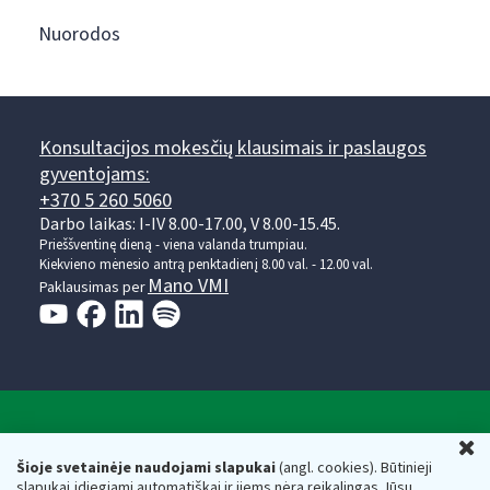
Nuorodos
Konsultacijos mokesčių klausimais ir paslaugos
gyventojams:
+370 5 260 5060
Darbo laikas: I-IV 8.00-17.00, V 8.00-15.45.
Prieššventinę dieną - viena valanda trumpiau.
Kiekvieno mėnesio antrą penktadienį 8.00 val. - 12.00 val.
Mano VMI
Paklausimas per
Valstybinė mokesčių inspekcija prie Lietuvos
U
Respublikos finansų ministerijos
Šioje svetainėje naudojami slapukai
(angl. cookies). Būtinieji
slapukai įdiegiami automatiškai ir jiems nėra reikalingas Jūsų