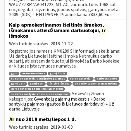
WAUZZZ8R7AA041223, M1-AC, var. darb. tūris 1968 kub.
cm., degalai - dyzelinas, juodos spalvos, gamybos metai
2009. (SDK) – HNTPANFE. Pradinė kaina 7833,60 Eur...
Kaip apmokestinamos išeitinės išmokos,
išmokamos atleidžiamam darbuotojui,
ir
išmokos
Web turinio sąrašas
2018-11-22
Registracijos numeris KM0289 Ši informacija skelbiama:
Už darbą Lietuvoje Išeitinė išmoka Nutraukus darbo
sutartį, atleistam darbuotojui išmokėta Darbo kodekse
ar kituose įstatymuose numatyta...
gpm
nekonkuravimas
gpmį 22 str
su darbo santykiais susijusios pajamos
darbo santykiai
darbo pajamos
gpmį 2 str
gpmį 6 str
išeitinė išmoka
po darbo sutarties nutraukimo
darbo sutarties galiojimo laikotarpiu
Mokesčių žinyno
su darbo santykiais nesusijusios pajamos
kategorijos:
Gyventojų pajamų mokestis » Darbo
santykių pajamos (gautos iš Lietuvos darbdavio) » Už
darbą Lietuvoje
Ar
nuo 2019 metų liepos 1 d.
Web turinio sąrašas
2019-03-08