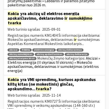
įstatymų pakeitimai » Labdaros ir paramos įstatymo
pakeitimai nuo 2026 m.
Kokia
yra akcizų už elektros energiją
apskaičiavimo, deklaravimo
ir
sumokėjimo
tvarka
Web turinio sąrašas
2025-09-01
Registracijos numeris KM1404 Ši informacija skelbiama:
Mokesčio apskaičiavimas, deklaravimas
ir
sumokėjimas
Aspektas Komentarai Mokestinis laikotarpis...
akcizai
fr0630a
elektros energija
akcizų deklaravimas
akcizų sumokėjimas
akcizų apskaičiavimas
akcizų deklaracija
Mokesčių žinyno kategorijos:
Akcizai »
akcizų įstatymo 50 str
Elektros energija (II skyriaus IV skirsnis) » Mokesčio
apskaičiavimas, deklaravimas ir sumokėjimas (elektros
energija)
Kokia
yra VMI sprendimų, kuriuos apskundus
kiltų kitas (ne mokestinis) ginčas,
apskundimo...
tvarka
?
Web turinio sąrašas
2025-11-14
Registracijos numeris KM0727 Ši informacija skelbiama:
VMI sprendimų ir veiksmų apskundimas (144-160 str.)