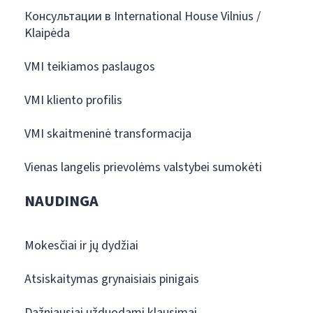
Консультации в International House Vilnius /
Klaipėda
VMI teikiamos paslaugos
VMI kliento profilis
VMI skaitmeninė transformacija
Vienas langelis prievolėms valstybei sumokėti
NAUDINGA
Mokesčiai ir jų dydžiai
Atsiskaitymas grynaisiais pinigais
Dažniausiai užduodami klausimai