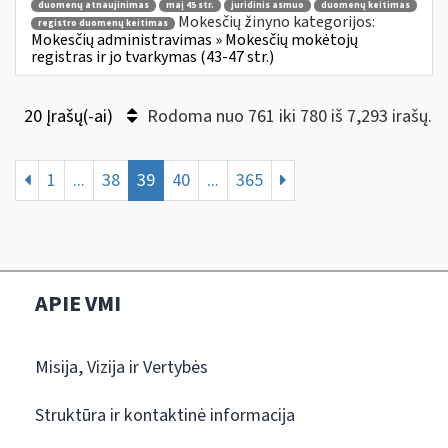
duomenų atnaujinimas
maį 45 str.
juridinis asmuo
duomenų keitimas
Mokesčių žinyno kategorijos:
registro duomenų keitimas
Mokesčių administravimas » Mokesčių mokėtojų
registras ir jo tvarkymas (43-47 str.)
20 Įrašų(-ai)
Rodoma nuo 761 iki 780 iš 7,293 irašų.
1
...
38
39
40
...
365
APIE VMI
Misija, Vizija ir Vertybės
Struktūra ir kontaktinė informacija