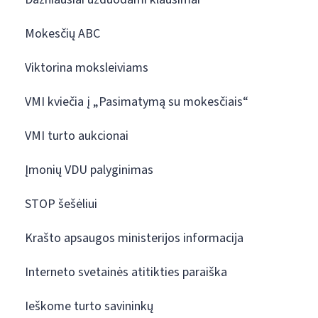
Mokesčių ABC
Viktorina moksleiviams
VMI kviečia į „Pasimatymą su mokesčiais“
VMI turto aukcionai
Įmonių VDU palyginimas
STOP šešėliui
Krašto apsaugos ministerijos informacija
Interneto svetainės atitikties paraiška
Ieškome turto savininkų