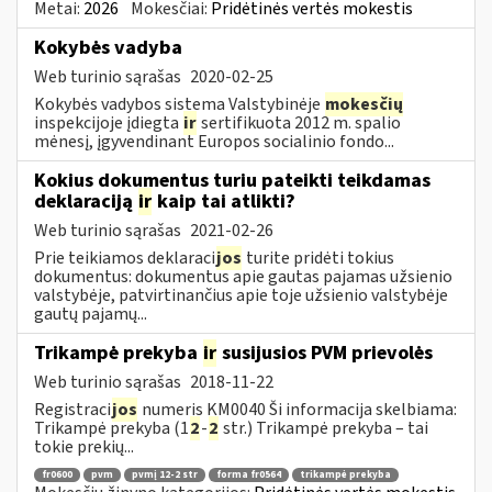
Metai:
2026
Mokesčiai:
Pridėtinės vertės mokestis
Kokybės vadyba
Web turinio sąrašas
2020-02-25
Kokybės vadybos sistema Valstybinėje
mokesčių
inspekcijoje įdiegta
ir
sertifikuota 2012 m. spalio
mėnesį, įgyvendinant Europos socialinio fondo...
Kokius dokumentus turiu pateikti teikdamas
deklaraciją
ir
kaip tai atlikti?
Web turinio sąrašas
2021-02-26
Prie teikiamos deklaraci
jos
turite pridėti tokius
dokumentus: dokumentus apie gautas pajamas užsienio
valstybėje, patvirtinančius apie toje užsienio valstybėje
gautų pajamų...
Trikampė prekyba
ir
susijusios PVM prievolės
Web turinio sąrašas
2018-11-22
Registraci
jos
numeris KM0040 Ši informacija skelbiama:
Trikampė prekyba (1
2
-
2
str.) Trikampė prekyba – tai
tokie prekių...
fr0600
pvm
pvmį 12-2 str
forma fr0564
trikampė prekyba