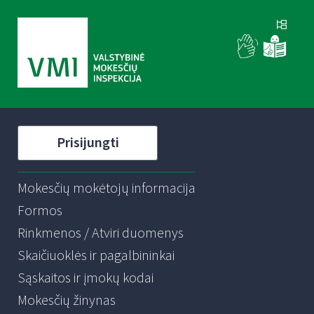
Prisijungti
Mokesčių mokėtojų informacija
Formos
Rinkmenos / Atviri duomenys
Skaičiuoklės ir pagalbininkai
Sąskaitos ir įmokų kodai
Mokesčių žinynas