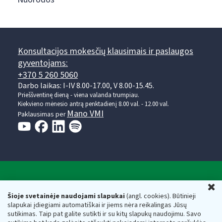
Konsultacijos mokesčių klausimais ir paslaugos
gyventojams:
+370 5 260 5060
Darbo laikas: I-IV 8.00-17.00, V 8.00-15.45.
Prieššventinę dieną - viena valanda trumpiau.
Kiekvieno mėnesio antrą penktadienį 8.00 val. - 12.00 val.
Mano VMI
Paklausimas per
Valstybinė mokesčių inspekcija prie Lietuvos
U
Respublikos finansų ministerijos
Šioje svetainėje naudojami slapukai
(angl. cookies). Būtinieji
slapukai įdiegiami automatiškai ir jiems nėra reikalingas Jūsų
Biudžetinė įstaiga. Juridinio asmens kodas — 188659752,
sutikimas. Taip pat galite sutikti ir su kitų slapukų naudojimu. Savo
adresas: Vasario 16-osios g. 14, 01107 Vilnius, Lietuva, el.paštas: