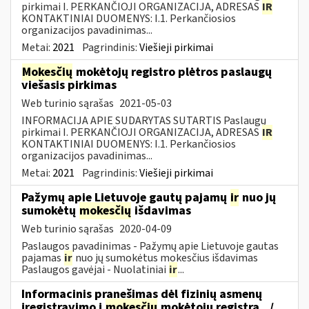
pirkimai I. PERKANČIOJI ORGANIZACIJA, ADRESAS
IR
KONTAKTINIAI DUOMENYS: I.1. Perkančiosios
organizacijos pavadinimas...
Metai:
2021
Pagrindinis:
Viešieji pirkimai
Mokesčių
mokėtojų registro plėtros paslaugų
viešasis pirkimas
Web turinio sąrašas
2021-05-03
INFORMACIJA APIE SUDARYTAS SUTARTIS Paslaugų
pirkimai I. PERKANČIOJI ORGANIZACIJA, ADRESAS
IR
KONTAKTINIAI DUOMENYS: I.1. Perkančiosios
organizacijos pavadinimas...
Metai:
2021
Pagrindinis:
Viešieji pirkimai
Pažymų apie Lietuvoje gautų pajamų
ir
nuo jų
sumokėtų
mokesčių
išdavimas
Web turinio sąrašas
2020-04-09
Paslaugos pavadinimas - Pažymų apie Lietuvoje gautas
pajamas
ir
nuo jų sumokėtus mokesčius išdavimas
Paslaugos gavėjai - Nuolatiniai
ir
...
Informacinis pranešimas dėl fizinių asmenų
įregistravimo į
mokesčių
mokėtojų registrą.../