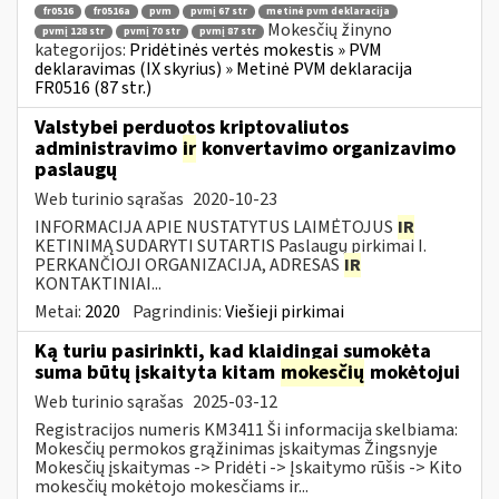
fr0516
fr0516a
pvm
pvmį 67 str
metinė pvm deklaracija
Mokesčių žinyno
pvmį 128 str
pvmį 70 str
pvmį 87 str
kategorijos:
Pridėtinės vertės mokestis » PVM
deklaravimas (IX skyrius) » Metinė PVM deklaracija
FR0516 (87 str.)
Valstybei perduotos kriptovaliutos
administravimo
ir
konvertavimo organizavimo
paslaugų
Web turinio sąrašas
2020-10-23
INFORMACIJA APIE NUSTATYTUS LAIMĖTOJUS
IR
KETINIMĄ SUDARYTI SUTARTIS Paslaugų pirkimai I.
PERKANČIOJI ORGANIZACIJA, ADRESAS
IR
KONTAKTINIAI...
Metai:
2020
Pagrindinis:
Viešieji pirkimai
Ką turiu pasirinkti, kad klaidingai sumokėta
suma būtų įskaityta kitam
mokesčių
mokėtojui
Web turinio sąrašas
2025-03-12
Registracijos numeris KM3411 Ši informacija skelbiama:
Mokesčių permokos grąžinimas įskaitymas Žingsnyje
Mokesčių įskaitymas -> Pridėti -> Įskaitymo rūšis -> Kito
mokesčių mokėtojo mokesčiams ir...