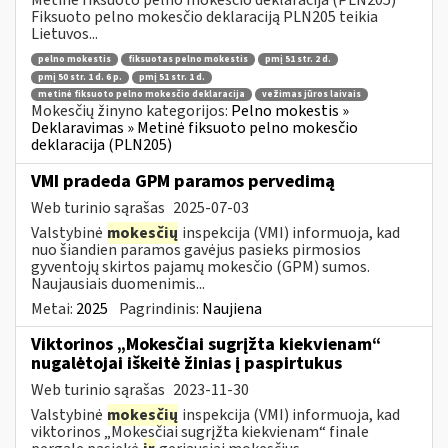
Fiksuoto pelno mokesčio deklaraciją PLN205 teikia
Lietuvos...
pelno mokestis
fiksuotas pelno mokestis
pmį 51 str. 2 d.
pmį 50 str. 1 d. 6 p.
pmį 51 str. 1 d.
metinė fiksuoto pelno mokesčio deklaracija
vežimas jūros laivais
Mokesčių žinyno kategorijos:
Pelno mokestis »
Deklaravimas » Metinė fiksuoto pelno mokesčio
deklaracija (PLN205)
VMI pradeda GPM paramos pervedimą
Web turinio sąrašas
2025-07-03
Valstybinė
mokesčių
inspekcija (VMI) informuoja, kad
nuo šiandien paramos gavėjus pasieks pirmosios
gyventojų skirtos pajamų mokesčio (GPM) sumos.
Naujausiais duomenimis...
Metai:
2025
Pagrindinis:
Naujiena
Viktorinos „Mokesčiai sugrįžta kiekvienam“
nugalėtojai iškeitė žinias į paspirtukus
Web turinio sąrašas
2023-11-30
Valstybinė
mokesčių
inspekcija (VMI) informuoja, kad
viktorinos „Mokesčiai sugrįžta kiekvienam“ finale