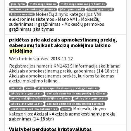
įskaitymo
mokesčių permoka
mokesčių permokos grąžinimas
mokesčio permokos grąžinimas
įskaitymo tvarka
kitam gyventojui
Mokesčių žinyno kategorijos:
VMI
kitam asmeniui
elektroninės sistemos » Mano VMI » Mokesčių
suderinimas ir grąžinimas » Mokesčių permokos
grąžinimas įskaitymas
pridėtas prie akcizais apmokestinamų prekių,
gabenamų taikant akcizų mokėjimo laikino
atidėjimo
Web turinio sąrašas
2018-11-22
Registracijos numeris KM1463 Ši informacija skelbiama:
Akcizais apmokestinamų prekių gabenimas (14-18 str.)
Akcizais apmokestinamos prekės, kurioms taikomas
akcizų mokėjimo laikino...
akcizai
e-ad
akcizais apmokestinamų prekių gabenimas
akcizų įstatymo 15 str
akcizais apmokestinamų prekių išvežimas
akcizų mokėjimo laikino atidėjimo režimas
akcizų įstatymo 14 str
akcizų įstatymo 16 str
akcizais apmokestinamų prekių gavimas
Mokesčių žinyno
elektroninis vežimo dokumentas
amlar
kategorijos:
Akcizai » Akcizais apmokestinamų prekių
gabenimas (14-18 str.)
Valstybei perduotos kriptovaliutos