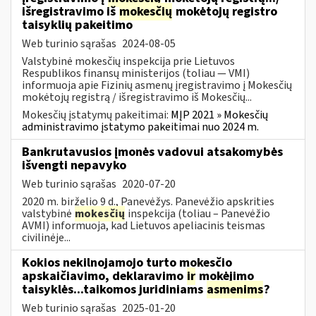
išregistravimo iš
mokesčių
mokėtojų registro
taisyklių pakeitimo
Web turinio sąrašas
2024-08-05
Valstybinė mokesčių inspekcija prie Lietuvos
Respublikos finansų ministerijos (toliau — VMI)
informuoja apie Fizinių asmenų įregistravimo į Mokesčių
mokėtojų registrą / išregistravimo iš Mokesčių...
Mokesčių įstatymų pakeitimai:
MĮP 2021 » Mokesčių
administravimo įstatymo pakeitimai nuo 2024 m.
Bankrutavusios įmonės vadovui atsakomybės
išvengti nepavyko
Web turinio sąrašas
2020-07-20
2020 m. birželio 9 d., Panevėžys. Panevėžio apskrities
valstybinė
mokesčių
inspekcija (toliau – Panevėžio
AVMI) informuoja, kad Lietuvos apeliacinis teismas
civilinėje...
Kokios nekilnojamojo turto mokesčio
apskaičiavimo, deklaravimo
ir
mokėjimo
taisyklės...taikomos juridiniams
asmenims
?
Web turinio sąrašas
2025-01-20