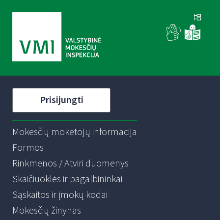
Prisijungti
Mokesčių mokėtojų informacija
Formos
Rinkmenos / Atviri duomenys
Skaičiuoklės ir pagalbininkai
Sąskaitos ir įmokų kodai
Mokesčių žinynas