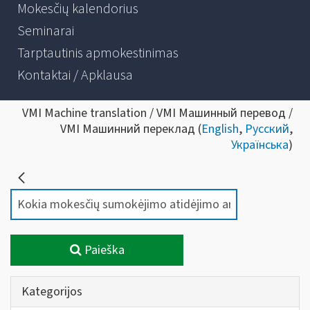
Mokesčių kalendorius
Seminarai
Tarptautinis apmokestinimas
Kontaktai / Apklausa
VMI Machine translation / VMI Машинный перевод /
VMI Машинний переклад (
English
,
Русский
,
Українська
)
Paieška
Kategorijos