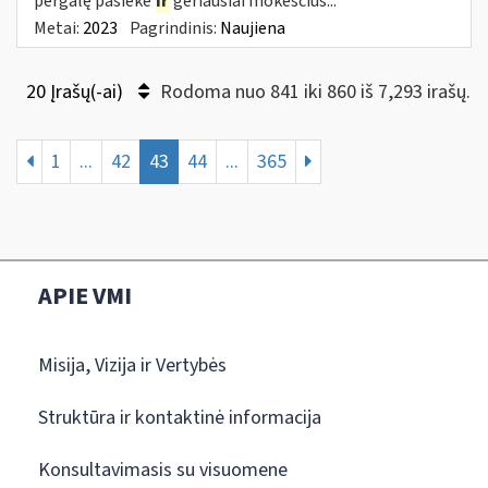
pergalę pasiekė
ir
geriausiai mokesčius...
Metai:
2023
Pagrindinis:
Naujiena
20 Įrašų(-ai)
Rodoma nuo 841 iki 860 iš 7,293 irašų.
1
...
42
43
44
...
365
APIE VMI
Misija, Vizija ir Vertybės
Struktūra ir kontaktinė informacija
Konsultavimasis su visuomene