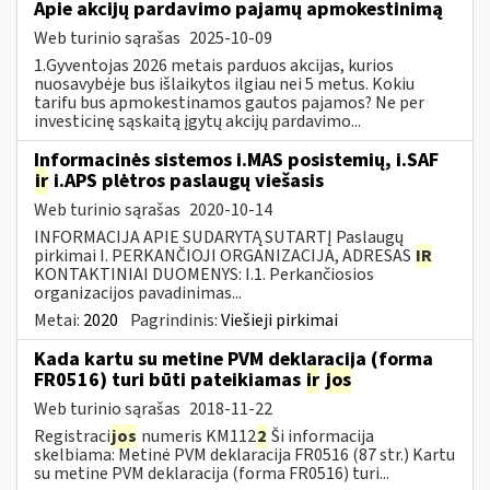
Apie akcijų pardavimo pajamų apmokestinimą
Web turinio sąrašas
2025-10-09
1.Gyventojas 2026 metais parduos akcijas, kurios
nuosavybėje bus išlaikytos ilgiau nei 5 metus. Kokiu
tarifu bus apmokestinamos gautos pajamos? Ne per
investicinę sąskaitą įgytų akcijų pardavimo...
Informacinės sistemos i.MAS posistemių, i.SAF
ir
i.APS plėtros paslaugų viešasis
Web turinio sąrašas
2020-10-14
INFORMACIJA APIE SUDARYTĄ SUTARTĮ Paslaugų
pirkimai I. PERKANČIOJI ORGANIZACIJA, ADRESAS
IR
KONTAKTINIAI DUOMENYS: I.1. Perkančiosios
organizacijos pavadinimas...
Metai:
2020
Pagrindinis:
Viešieji pirkimai
Kada kartu su metine PVM deklaracija (forma
FR0516) turi būti pateikiamas
ir
jos
Web turinio sąrašas
2018-11-22
Registraci
jos
numeris KM112
2
Ši informacija
skelbiama: Metinė PVM deklaracija FR0516 (87 str.) Kartu
su metine PVM deklaracija (forma FR0516) turi...