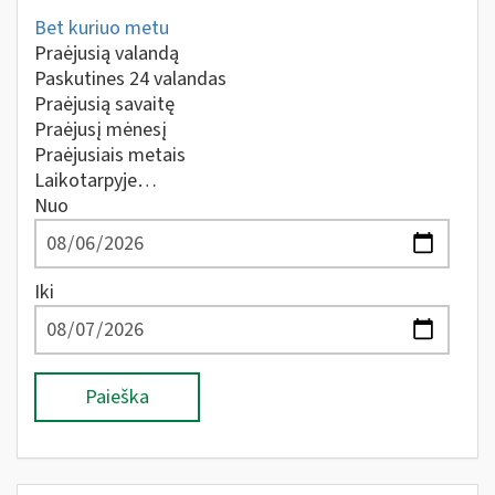
Bet kuriuo metu
Praėjusią valandą
Paskutines 24 valandas
Praėjusią savaitę
Praėjusį mėnesį
Praėjusiais metais
Laikotarpyje…
Nuo
Iki
Paieška