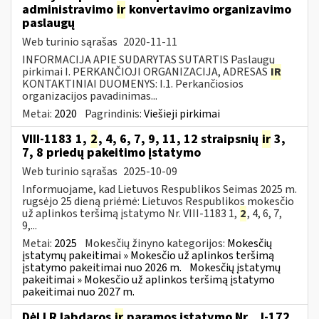
administravimo
ir
konvertavimo organizavimo
paslaugų
Web turinio sąrašas
2020-11-11
INFORMACIJA APIE SUDARYTAS SUTARTIS Paslaugų
pirkimai I. PERKANČIOJI ORGANIZACIJA, ADRESAS
IR
KONTAKTINIAI DUOMENYS: I.1. Perkančiosios
organizacijos pavadinimas...
Metai:
2020
Pagrindinis:
Viešieji pirkimai
VIII-1183 1,
2
, 4, 6, 7, 9, 11, 12 straipsnių
ir
3,
7, 8 priedų pakeitimo įstatymo
Web turinio sąrašas
2025-10-09
Informuojame, kad Lietuvos Respublikos Seimas 2025 m.
rugsėjo 25 dieną priėmė: Lietuvos Respublikos mokesčio
už aplinkos teršimą įstatymo Nr. VIII-1183 1,
2
, 4, 6, 7,
9,...
Metai:
2025
Mokesčių žinyno kategorijos:
Mokesčių
įstatymų pakeitimai » Mokesčio už aplinkos teršimą
įstatymo pakeitimai nuo 2026 m.
Mokesčių įstatymų
pakeitimai » Mokesčio už aplinkos teršimą įstatymo
pakeitimai nuo 2027 m.
Dėl LR labdaros
ir
paramos įstatymo Nr....I-172