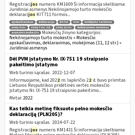
Registraci
jos
numeris KM1609 Ši informacija skelbiama:
Juridiniai asmenys Nekilnojamojo turto mokesčio
deklaraci
jos
KIT711 formos...
apskaičiavimas
deklaracija
kit711
ntm
mokėjimo terminas
ntmį 4 str.
ntmį 7 str. 2 d.
ntmį 12 str.
deklaravimo terminas
Mokesčių žinyno kategorijos:
avansinis mokestis
Nekilnojamojo turto mokestis » Mokesčio
apskaičiavimas, deklaravimas, mokėjimas (11, 12 str.) »
Juridiniai asmenys
Dėl PVM įstatymo Nr. IX-751 19 straipsnio
pakeitimo įstatymo
Web turinio sąrašas
2022-12-07
Informuojame, kad 202
2
m. lapkričio 2
2
d. buvo priimtas
Lietuvos Respublikos pridėtinės vertės mokesčio
įstatymo Nr. IX-751 19 straipsnio pakeitimo...
Metai:
2022
Kas teikia metinę fiksuoto pelno mokesčio
deklaraciją (PLN205)?
Web turinio sąrašas
2024-07-22
Registraci
jos
numeris KM1431 Ši informacija skelbiama:
Metinė fiksuoto pelno mokesčio deklaracija (PLN205)