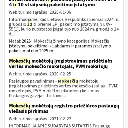
4
ir
10 straipsnių pakeitimo įstatymo
Web turinio sąrašas
2025-01-06
Informuojame, kad Lietuvos Respublikos Seimas 2024 m.
gruodžio 1
2
d. priėmė LPĮ pakeitimo įstatymą Nr. XV-
55[1], kurio nuostatos įsigaliojo nuo 2024 m. gruodžio 24
d....
Metai:
2025
Mokesčių žinyno kategorijos:
Mokesčių
įstatymų pakeitimai » Labdaros ir paramos įstatymo
pakeitimai nuo 2025 m.
Mokesčių
mokėtojų įregistravimas pridėtinės
vertės mokesčio mokėtojais, PVM mokėtojų
Web turinio sąrašas
2020-02-25
Paslaugos pavadinimas -
Mokesčių
mokėtojų
įregistravimas pridėtinės vertės mokesčio (toliau - PVM)
mokėtojais, PVM mokėtojų duomenų keitimas.
Paslaugos gavėjai - Lietuvos...
Mokesčių
mokėtojų registro priežiūros paslaugų
viešasis pirkimas
Web turinio sąrašas
2021-02-22
INFORMACIJA APIE SUDARYTAS SUTARTIS Paslaugų