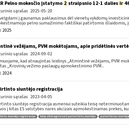
LR Pelno mokesčio įstatymo
2
straipsnio 12-1 dalies
ir
46
urinio sąrašas
2025-05-20
velgdami į gaunamus paklausimus dėl vienetų vykdomų investicini
estinamojo pelno sumažinimo faktiškai patirtomis išlaidomis, įsi
:
2025
ntinė vežėjams, PVM mokėtojams, apie pridėtinės vert
urinio sąrašas
2024-09-02
muojame, kad atnaujintas leidinys „Atmintinė vežėjams, PVM mok
tas „Krovinių vežimo paslaugų apmokestinimo PVM...
:
2024
irtinto siuntėjo registracija
urinio sąrašas
2023-04-05
rtinto siuntėjo registracija asmeniui suteikia teisę neterminuotam
vos į kitas ES valstybes nares akcizais apmokestinamas prekes, kur
tinto siuntėjo registracija
kaip užsiregistruoti patvirtintu siuntėju
patvirtintas siuntėj