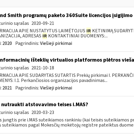
nd Smith programų paketo 360Suite licencijos įsigijimo
urinio sąrašas
2020-09-21
RMACIJA APIE NUSTATYTUS LAIMĖTOJUS
IR
KETINIMĄ SUDARYTI 
NIZACIJA, ADRESAS
IR
KONTAKTINIAI DUOMENYS:...
:
2020
Pagrindinis:
Viešieji pirkimai
informacinių išteklių virtualios platformos plėtros vieš
urinio sąrašas
2021-10-18
RMACIJA APIE SUDARYTAS SUTARTIS Prekių pirkimai I. PERKANČ
NYS: I.1. Perkančiosios organizacijos pavadinimas...
:
2021
Pagrindinis:
Viešieji pirkimai
 nutraukti atstovavimo teises i.MAS?
urinio sąrašas
2020-03-23
s jungtis prie i.MAS suteikiamos rankiniu (kai teisės suteikiamos p
s suteikiamos pagal Mokesčių mokėtojų registre pateiktus duomeni