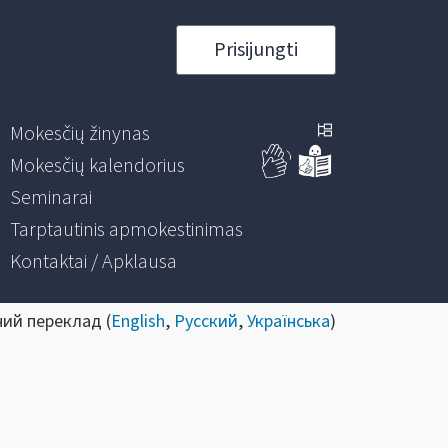
Prisijungti
Mokesčių žinynas
Mokesčių kalendorius
Seminarai
Tarptautinis apmokestinimas
Kontaktai / Apklausa
ний переклад (
English
,
Русский
,
Українська
)