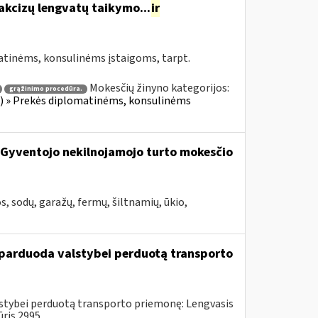
akcizų lengvatų taikymo...
ir
atinėms, konsulinėms įstaigoms, tarpt.
Mokesčių žinyno kategorijos:
grąžinimo procedūra.
ius) » Prekės diplomatinėms, konsulinėms
t Gyventojo nekilnojamojo turto mokesčio
, sodų, garažų, fermų, šiltnamių, ūkio,
u parduoda valstybei perduotą transporto
alstybei perduotą transporto priemonę: Lengvasis
is 2995...