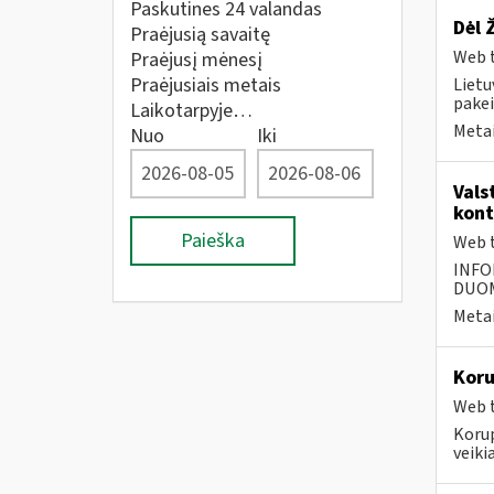
Paskutines 24 valandas
Dėl 
Praėjusią savaitę
Web t
Praėjusį mėnesį
Praėjusiais metais
Lietu
pakei
Laikotarpyje…
Metai
Nuo
Iki
Vals
kont
Paieška
Web t
INFO
DUOME
Metai
Koru
Web t
Koru
veikia