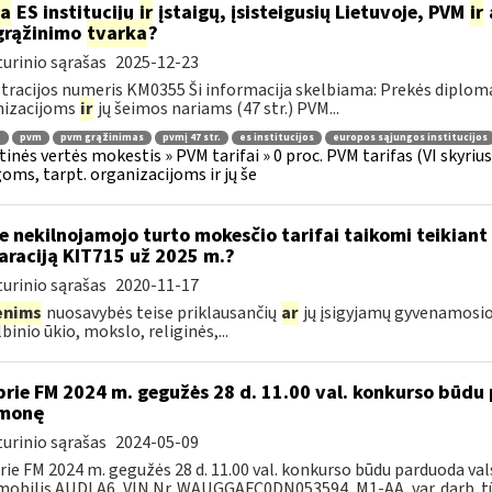
ia
ES institucijų
ir
įstaigų, įsisteigusių Lietuvoje, PVM
ir
grąžinimo
tvarka
?
urinio sąrašas
2025-12-23
tracijos numeris KM0355 Ši informacija skelbiama: Prekės diplom
nizacijoms
ir
jų šeimos nariams (47 str.) PVM...
.
pvm
pvm grąžinimas
pvmį 47 str.
es institucijos
europos sąjungos institucijos
tinės vertės mokestis » PVM tarifai » 0 proc. PVM tarifas (VI skyr
goms, tarpt. organizacijoms ir jų še
e nekilnojamojo turto mokesčio tarifai taikomi teikian
araciją KIT715 už 2025 m.?
urinio sąrašas
2020-11-17
enims
nuosavybės teise priklausančių
ar
jų įsigyjamų gyvenamosios
binio ūkio, mokslo, religinės,...
prie FM 2024 m. gegužės 28 d. 11.00 val. konkurso būd
emonę
urinio sąrašas
2024-05-09
rie FM 2024 m. gegužės 28 d. 11.00 val. konkurso būdu parduoda v
obilis AUDI A6, VIN Nr. WAUGGAFC0DN053594, M1-AA, var. darb. tūr