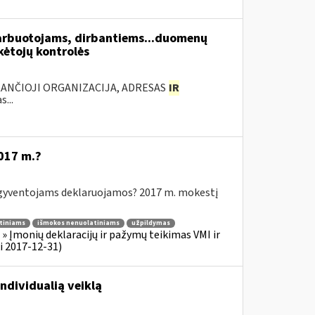
arbuotojams, dirbantiems...duomenų
ėtojų kontrolės
KANČIOJI ORGANIZACIJA, ADRESAS
IR
...
017 m.?
yventojams deklaruojamos? 2017 m. mokestį
tiniams
išmokos nenuolatiniams
užpildymas
 Įmonių deklaracijų ir pažymų teikimas VMI ir
i 2017-12-31)
ndividualią veiklą