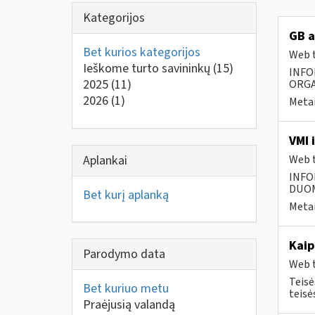
Kategorijos
GB a
Bet kurios kategorijos
Web t
Ieškome turto savininkų
(15)
INFO
2025
(11)
ORGA
2026
(1)
Metai
VMI 
Aplankai
Web t
INFO
DUOME
Bet kurį aplanką
Metai
Kaip
Parodymo data
Web t
Teisė
Bet kuriuo metu
teisė
Praėjusią valandą