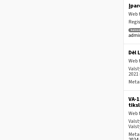
Įpar
Web t
Regis
kainod
admin
Dėl 
Web t
Valst
2021 
Metai
VA-1
tiks
Web t
Valst
Valst
Metai
2024 