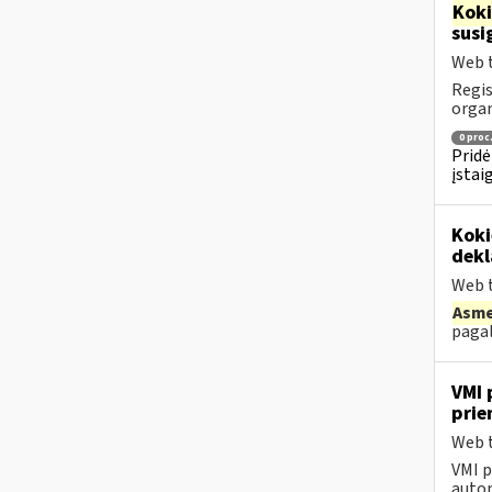
Kok
susi
Web t
Regis
orga
0 proc
Pridė
įstai
Koki
dekl
Web t
Asm
pagal
VMI 
pri
Web t
VMI p
autom