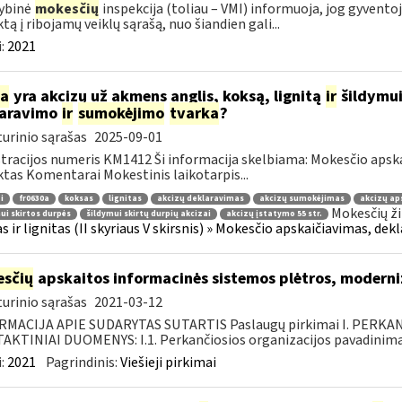
ybinė
mokesčių
inspekcija (toliau – VMI) informuoja, jog gyventoja
ktą į ribojamų veiklų sąrašą, nuo šiandien gali...
:
2021
ia
yra akcizų už akmens anglis, koksą, lignitą
ir
šildymui
laravimo
ir
sumokėjimo
tvarka
?
urinio sąrašas
2025-09-01
tracijos numeris KM1412 Ši informacija skelbiama: Mokesčio apsk
tas Komentarai Mokestinis laikotarpis...
i
fr0630a
koksas
lignitas
akcizų deklaravimas
akcizų sumokėjimas
akcizų ap
Mokesčių ži
ui skirtos durpės
šildymui skirtų durpių akcizai
akcizų įstatymo 55 str.
s ir lignitas (II skyriaus V skirsnis) » Mokesčio apskaičiavimas, dek
sčių
apskaitos informacinės sistemos plėtros, moderni
urinio sąrašas
2021-03-12
RMACIJA APIE SUDARYTAS SUTARTIS Paslaugų pirkimai I. PERK
KTINIAI DUOMENYS: I.1. Perkančiosios organizacijos pavadinimas
:
2021
Pagrindinis:
Viešieji pirkimai