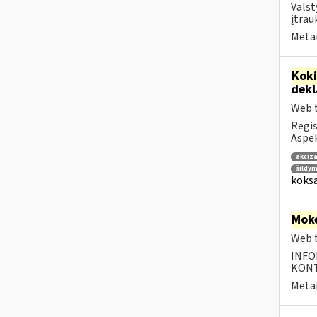
Valst
įtrau
Metai
Kok
dek
Web t
Regis
Aspek
akciza
šildym
koksa
Moke
Web t
INFO
KONTA
Metai