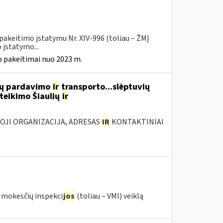
pakeitimo įstatymu Nr. XIV-996 (toliau – ŽMĮ
įstatymo...
 pakeitimai nuo 2023 m.
lių pardavimo
ir
transporto...slėptuvių
teikimo Šiaulių
ir
IOJI ORGANIZACIJA, ADRESAS
IR
KONTAKTINIAI
s mokesčių inspekci
jos
(toliau – VMI) veiklą