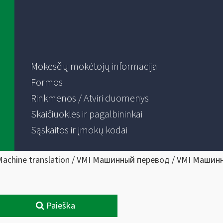
Mokesčių mokėtojų informacija
Formos
Rinkmenos / Atviri duomenys
Skaičiuoklės ir pagalbininkai
Sąskaitos ir įmokų kodai
Machine translation / VMI Машинный перевод / VMI Машин
Paieška