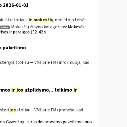
o 2026-01-01
inistratoriaus
ir
mokesčių
mokėtojo teisės...
Mokesčių žinyno kategorijos:
Mokesčių
odaros
sės ir pareigos (32-42 s
o pakeitimo
sterijos (toliau — VMI prie FM) informuoja, kad
ormos
ir
jos
užpildymo,...teikimo
ir
steri
jos
(toliau – VMI prie FM) praneša, kad
i » Gyventojų turto deklaravimo pakeitimai nuo