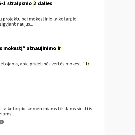
-1 straipsnio
2
dalies
ų projektų bei mokestinio laikotarpio
gyjant naujus...
ės mokestį“ atnaujinimo
ir
ėtojams, apie pridėtinės vertės mokestį“
ir
 laikotarpiui komerciniams tikslams siųsti iš
ioms...
as