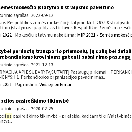
Žemės mokesčio įstatymo 8 straipsnio pakeitimo
urinio sąrašas
2022-09-12
vos Respublikos žemės mokesčio įstatymo Nr. I-2675 8 straipsnio 
timo įstatymas) papildytas Lietuvos Respublikos žemės mokesčio 
:
2022
Mokesčių įstatymų pakeitimai:
MĮP 2021 » Žemės mokesčio
tybei perduotų transporto priemonių, jų dalių bei deta
rabandiniams kroviniams gabenti pašalinimo paslaugų 
urinio sąrašas
2021-12-13
RMACIJA APIE SUDARYTĄ SUTARTĮ Paslaugų pirkimai I. PERKANČ
NYS: I.1. Perkančiosios organizacijos pavadinimas...
:
2021
Pagrindinis:
Viešieji pirkimai
pcijos pasireiškimo tikimybė
urinio sąrašas
2020-02-25
pci
jos
pasireiškimo tikimybė – prielaida, kad tam tikri Valstybinė
ntys...