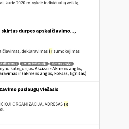
i, kurie 2020 m. vykdė individualią veiklą,
 skirtas durpes apskaičiavimo...,
aičiavimas, deklaravimas
ir
sumokėjimas
skaičiavimas
akcizų deklaracija
akmens anglys
nyno kategorijos:
Akcizai » Akmens anglis,
laravimas ir (akmens anglis, koksas, lignitas)
zavimo paslaugų viešasis
ANČIOJI ORGANIZACIJA, ADRESAS
IR
...