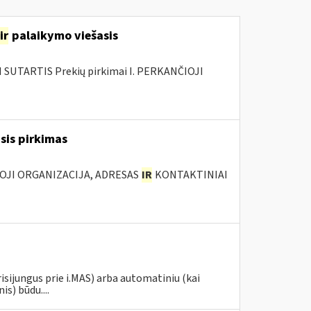
ir
palaikymo viešasis
SUTARTIS Prekių pirkimai I. PERKANČIOJI
asis pirkimas
IOJI ORGANIZACIJA, ADRESAS
IR
KONTAKTINIAI
risijungus prie i.MAS) arba automatiniu (kai
s) būdu....