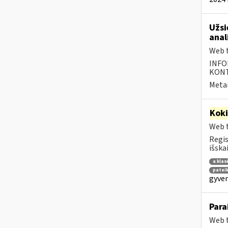
Užsi
anal
Web t
INFO
KONTA
Metai
Kok
Web t
Regis
išska
a klas
patei
gyven
Para
Web t