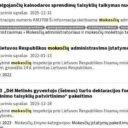
eigojančių kainodaros sprendimų taisyklių taikymas nu
urinio sąrašas
2025-12-31
tracijos numeris KM3708 Ši informacija skelbiama:
Mokesčių
adm
aros įpareigojančių sprendimai
įpareigojantys sprendimai
prašymų pateikimas
kain
istravimas » Mokesčių administratoriaus ir mokesčių mokėtojo tei
Lietuvos Respublikos
mokesčių
administravimo įstatym
urinio sąrašas
2022-01-13
ybinė
mokesčių
inspekcija prie Lietuvos Respublikos finansų mini
m. gruodžio 14 d. priimtas Lietuvos Respublikos...
:
2022
3 „Dėl Metinės gyventojo (šeimos) turto deklaracijos f
linimo taisyklių patvirtinimo“ pakeitimo
urinio sąrašas
2023-12-18
ybinė
mokesčių
inspekcija prie Lietuvos Respublikos finansų mini
ybinės...
:
2023
Mokesčių žinyno kategorijos:
Mokesčių įstatymų pakeitima
m.