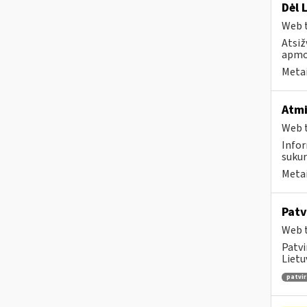
Dėl 
Web t
Atsiž
apmok
Metai
Atmi
Web t
Infor
sukur
Metai
Patv
Web t
Patvi
Lietu
patvir