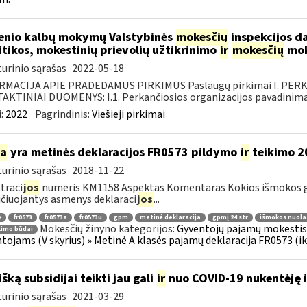
enio kalbų mokymų Valstybinės
mokesčių
inspekcijos d
itikos, mokestinių prievolių užtikrinimo
ir
mokesčių
mok
urinio sąrašas
2022-05-18
RMACIJA APIE PRADEDAMUS PIRKIMUS Paslaugų pirkimai I. PER
KTINIAI DUOMENYS: I.1. Perkančiosios organizacijos pavadinimas
:
2022
Pagrindinis:
Viešieji pirkimai
ia
yra metinės deklaracijos FR0573 pildymo
ir
teikimo 2
urinio sąrašas
2018-11-22
traci
jos
numeris KM1158 Aspektas Komentaras Kokios išmokos g
ičiuojantys asmenys deklaraci
jos
...
ė
fr0573
fr0573a
fr0573u
gpm
metinė deklaracija
gpmį 24 str
išmokos nuola
Mokesčių žinyno kategorijos:
Gyventojų pajamų mokestis »
kimo būdai
tojams (V skyrius) » Metinė A klasės pajamų deklaracija FR0573 (ik
išką subsidijai teikti jau gali
ir
nuo COVID-19 nukentėję i
urinio sąrašas
2021-03-29