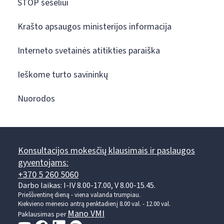
STOP šešėliui
Krašto apsaugos ministerijos informacija
Interneto svetainės atitikties paraiška
Ieškome turto savininkų
Nuorodos
Konsultacijos mokesčių klausimais ir paslaugos
gyventojams:
+370 5 260 5060
Darbo laikas: I-IV 8.00-17.00, V 8.00-15.45.
Prieššventinę dieną - viena valanda trumpiau.
Kiekvieno mėnesio antrą penktadienį 8.00 val. - 12.00 val.
Mano VMI
Paklausimas per