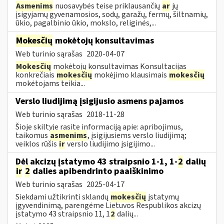
Asmenims
nuosavybės teise priklausančių
ar
jų
įsigyjamų gyvenamosios, sodų, garažų, fermų, šiltnamių,
ūkio, pagalbinio ūkio, mokslo, religinės,...
Mokesčių
mokėtojų konsultavimas
Web turinio sąrašas
2020-04-07
Mokesčių
mokėtojų konsultavimas Konsultacijas
konkrečiais
mokesčių
mokėjimo klausimais
mokesčių
mokėtojams teikia...
Verslo liudijimą įsigijusio asmens pajamos
Web turinio sąrašas
2018-11-28
Šioje skiltyje rasite informaciją apie: apribojimus,
taikomus
asmenims
, įsigijusiems verslo liudijimą;
veiklos rūšis
ir
verslo liudijimo įsigijimo...
Dėl akcizų įstatymo 43 straipsnio 1-1, 1-
2
dalių
ir
2
dalies apibendrinto paaiškinimo
Web turinio sąrašas
2025-04-17
Siekdami užtikrinti sklandų
mokesčių
įstatymų
įgyvendinimą, parengėme Lietuvos Respublikos akcizų
įstatymo 43 straipsnio 11, 1
2
dalių...