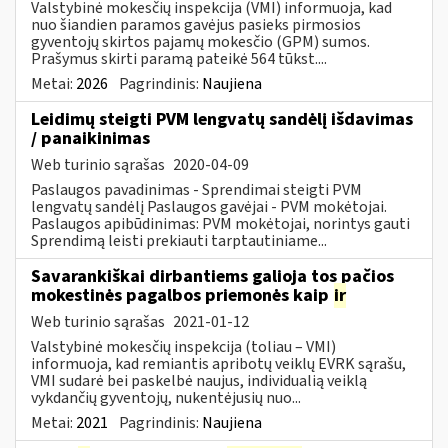
Valstybinė mokesčių inspekcija (VMI) informuoja, kad
nuo šiandien paramos gavėjus pasieks pirmosios
gyventojų skirtos pajamų mokesčio (GPM) sumos.
Prašymus skirti paramą pateikė 564 tūkst....
Metai:
2026
Pagrindinis:
Naujiena
Leidimų steigti PVM lengvatų sandėlį išdavimas
/ panaikinimas
Web turinio sąrašas
2020-04-09
Paslaugos pavadinimas - Sprendimai steigti PVM
lengvatų sandėlį Paslaugos gavėjai - PVM mokėtojai.
Paslaugos apibūdinimas: PVM mokėtojai, norintys gauti
Sprendimą leisti prekiauti tarptautiniame...
Savarankiškai dirbantiems galioja tos pačios
mokestinės pagalbos priemonės kaip
ir
Web turinio sąrašas
2021-01-12
Valstybinė mokesčių inspekcija (toliau – VMI)
informuoja, kad remiantis apribotų veiklų EVRK sąrašu,
VMI sudarė bei paskelbė naujus, individualią veiklą
vykdančių gyventojų, nukentėjusių nuo...
Metai:
2021
Pagrindinis:
Naujiena