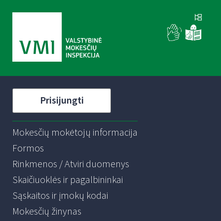
Prisijungti
Mokesčių mokėtojų informacija
Formos
Rinkmenos / Atviri duomenys
Skaičiuoklės ir pagalbininkai
Sąskaitos ir įmokų kodai
Mokesčių žinynas