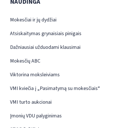
NAUDINGA
Mokesčiai ir jų dydžiai
Atsiskaitymas grynaisiais pinigais
Dažniausiai užduodami klausimai
Mokesčių ABC
Viktorina moksleiviams
VMI kviečia į „Pasimatymą su mokesčiais“
VMI turto aukcionai
Įmonių VDU palyginimas