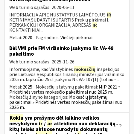
Web turinio sąrašas
2020-06-11
INFORMACIJA APIE NUSTATYTUS LAIMĖTOJUS
IR
KETINIMĄ SUDARYTI SUTARTIS Prekių pirkimai I.
PERKANČIOJI ORGANIZACIJA, ADRESAS
IR
KONTAKTINIAI...
Metai:
2020
Pagrindinis:
Viešieji pirkimai
Dėl VMI prie FM viršininko įsakymo Nr. VA-49
pakeitimo
Web turinio sąrašas
2025-11-26
Informuojame, kad Valstybinės
mokesčių
inspekcijos
prie Lietuvos Respublikos finansų ministerijos viršininko
2025 m. lapkričio 25 d. įsakymu Nr. VA-107[1] (toliau –...
Metai:
2025
Mokesčių įstatymų pakeitimai:
MĮP 2021 »
Pridėtinės vertės mokesčio pakeitimai nuo 2025 m.
Mokesčių žinyno kategorijos:
Mokesčių įstatymų
pakeitimai » Pridėtinės vertės mokesčių pakeitimai nuo
2026 m.
Kokia
yra prašymo dėl laikino veiklos
nevykdymo
ir
/
ar
atleidimo nuo deklaracijų...,
kitų teisės aktuose nurodytų dokumentų