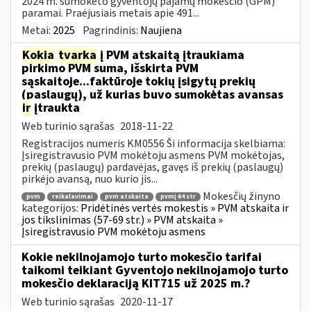
2024 m. sumokėto gyventojų pajamų mokesčio (GPM)
paramai. Praėjusiais metais apie 491...
Metai:
2025
Pagrindinis:
Naujiena
Kokia
tvarka
į PVM atskaitą įtraukiama
pirkimo PVM suma, išskirta PVM
sąskaitoje...faktūroje tokių įsigytų prekių
(paslaugų), už kurias buvo sumokėtas avansas
ir
įtraukta
Web turinio sąrašas
2018-11-22
Registracijos numeris KM0556 Ši informacija skelbiama:
Įsiregistravusio PVM mokėtoju asmens PVM mokėtojas,
prekių (paslaugų) pardavėjas, gavęs iš prekių (paslaugų)
pirkėjo avansą, nuo kurio jis...
Mokesčių žinyno
pvm
reikalavimai
pvm atskaita
pvmį 64 str
kategorijos:
Pridėtinės vertės mokestis » PVM atskaita ir
jos tikslinimas (57-69 str.) » PVM atskaita »
Įsiregistravusio PVM mokėtoju asmens
Kokie nekilnojamojo turto mokesčio tarifai
taikomi teikiant Gyventojo nekilnojamojo turto
mokesčio deklaraciją KIT715 už 2025 m.?
Web turinio sąrašas
2020-11-17