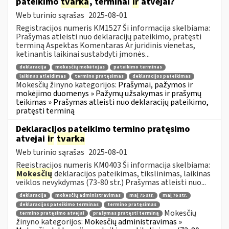
pateikimo
tvarka
, terminai
ir
atvejai?
Web turinio sąrašas
2025-08-01
Registracijos numeris KM1527 Ši informacija skelbiama:
Prašymas atleisti nuo deklaracijų pateikimo, pratęsti
terminą Aspektas Komentaras Ar juridinis vienetas,
ketinantis laikinai sustabdyti įmonės...
deklaracija
mokesčių mokėtojas
pateikimo terminas
laikinas atleidimas
termino pratęsimas
deklaracijos pateikimas
Mokesčių žinyno kategorijos:
Prašymai, pažymos ir
mokėjimo duomenys » Pažymų užsakymas ir prašymų
teikimas » Prašymas atleisti nuo deklaracijų pateikimo,
pratęsti terminą
Deklaracijos pateikimo termino pratęsimo
atvejai
ir
tvarka
Web turinio sąrašas
2025-08-01
Registracijos numeris KM0403 Ši informacija skelbiama:
Mokesčių
deklaracijos pateikimas, tikslinimas, laikinas
veiklos nevykdymas (73-80 str.) Prašymas atleisti nuo...
deklaracija
mokesčių administravimas
maį 75 str.
maį 76 str.
deklaracijos pateikimo terminas
termino pratęsimas
Mokesčių
termino pratęsimo atvejai
prašymas pratęsti terminą
žinyno kategorijos:
Mokesčių administravimas »