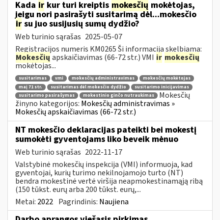
Kada
ir
kur turi kreiptis
mokesčių
mokėtojas,
jeigu nori pasirašyti susitarimą dėl...mokesčio
ir
su juo susijusių sumų dydžio?
Web turinio sąrašas
2025-05-07
Registracijos numeris KM0265 Ši informacija skelbiama:
Mokesčių
apskaičiavimas (66-72 str.) VMI
ir
mokesčių
mokėtojas...
susitarimas
vmi
mokesčių administravimas
mokesčių mokėtojas
maį 71 str.
susitarimas dėl mokesčio dydžio
susitarimo inicijavimas
Mokesčių
susitarimo pasirašymas
mokestinio ginčo nutraukimas
žinyno kategorijos:
Mokesčių administravimas »
Mokesčių apskaičiavimas (66-72 str.)
NT mokesčio deklaracijas pateikti bei mokestį
sumokėti gyventojams liko beveik mėnuo
Web turinio sąrašas
2022-11-17
Valstybinė mokesčių inspekcija (VMI) informuoja, kad
gyventojai, kurių turimo nekilnojamojo turto (NT)
bendra mokestinė vertė viršija neapmokestinamąją ribą
(150 tūkst. eurų arba 200 tūkst. eurų,...
Metai:
2022
Pagrindinis:
Naujiena
Darbo aprangos viešasis pirkimas