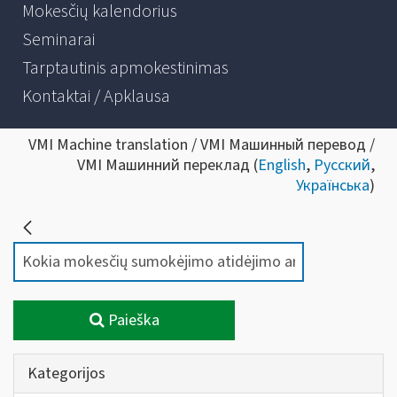
Mokesčių kalendorius
Seminarai
Tarptautinis apmokestinimas
Kontaktai / Apklausa
VMI Machine translation / VMI Машинный перевод /
VMI Машинний переклад (
English
,
Русский
,
Українська
)
Paieška
Kategorijos