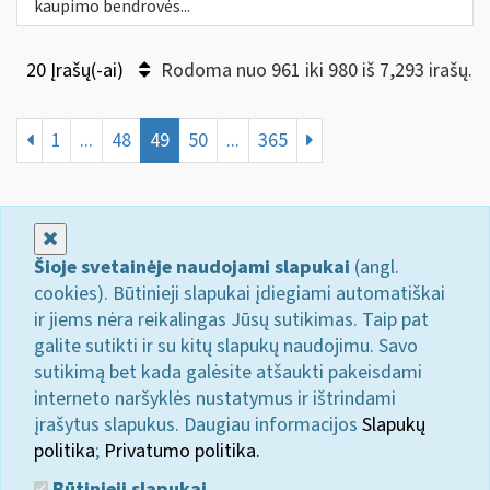
kaupimo bendrovės...
20 Įrašų(-ai)
Rodoma nuo 961 iki 980 iš 7,293 irašų.
1
...
48
49
50
...
365
Uždaryti
Šioje svetainėje naudojami slapukai
(angl.
cookies). Būtinieji slapukai įdiegiami automatiškai
ir jiems nėra reikalingas Jūsų sutikimas. Taip pat
galite sutikti ir su kitų slapukų naudojimu. Savo
sutikimą bet kada galėsite atšaukti pakeisdami
interneto naršyklės nustatymus ir ištrindami
įrašytus slapukus. Daugiau informacijos
Slapukų
politika
;
Privatumo politika.
Būtinieji slapukai