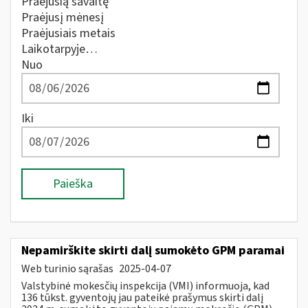
Praėjusią savaitę
Praėjusį mėnesį
Praėjusiais metais
Laikotarpyje…
Nuo
Iki
Paieška
Nepamirškite skirti dalį sumokėto GPM paramai
Web turinio sąrašas
2025-04-07
Valstybinė mokesčių inspekcija (VMI) informuoja, kad
136 tūkst. gyventojų jau pateikė prašymus skirti dalį