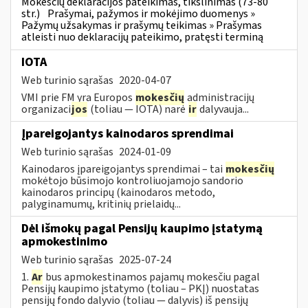
Mokesčių deklaracijos pateikimas, tikslinimas (73-80
str.)
Prašymai, pažymos ir mokėjimo duomenys »
Pažymų užsakymas ir prašymų teikimas » Prašymas
atleisti nuo deklaracijų pateikimo, pratęsti terminą
IOTA
Web turinio sąrašas
2020-04-07
VMI prie FM yra Europos
mokesčių
administracijų
organizaci
jos
(toliau — IOTA) narė
ir
dalyvauja...
Įpareigojantys kainodaros sprendimai
Web turinio sąrašas
2024-01-09
Kainodaros įpareigojantys sprendimai – tai
mokesčių
mokėtojo būsimojo kontroliuojamojo sandorio
kainodaros principų (kainodaros metodo,
palyginamumų, kritinių prielaidų...
Dėl išmokų pagal Pensijų kaupimo įstatymą
apmokestinimo
Web turinio sąrašas
2025-07-24
1.
Ar
bus apmokestinamos pajamų mokesčiu pagal
Pensijų kaupimo įstatymo (toliau – PKĮ) nuostatas
pensijų fondo dalyvio (toliau — dalyvis) iš pensijų