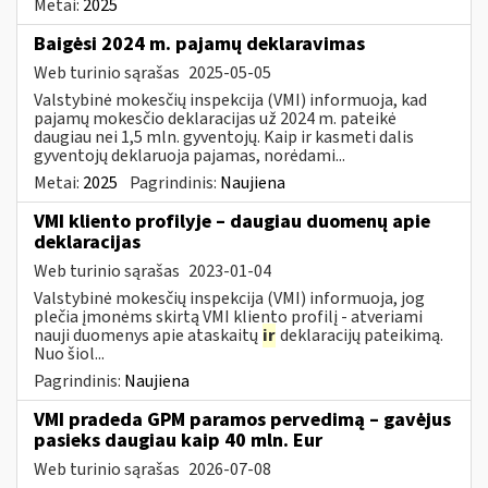
Metai:
2025
Baigėsi 2024 m. pajamų deklaravimas
Web turinio sąrašas
2025-05-05
Valstybinė mokesčių inspekcija (VMI) informuoja, kad
pajamų mokesčio deklaracijas už 2024 m. pateikė
daugiau nei 1,5 mln. gyventojų. Kaip ir kasmeti dalis
gyventojų deklaruoja pajamas, norėdami...
Metai:
2025
Pagrindinis:
Naujiena
VMI kliento profilyje – daugiau duomenų apie
deklaracijas
Web turinio sąrašas
2023-01-04
Valstybinė mokesčių inspekcija (VMI) informuoja, jog
plečia įmonėms skirtą VMI kliento profilį - atveriami
nauji duomenys apie ataskaitų
ir
deklaracijų pateikimą.
Nuo šiol...
Pagrindinis:
Naujiena
VMI pradeda GPM paramos pervedimą – gavėjus
pasieks daugiau kaip 40 mln. Eur
Web turinio sąrašas
2026-07-08