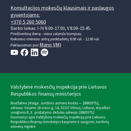
Konsultacijos mokesčių klausimais ir paslaugos
gyventojams:
+370 5 260 5060
Darbo laikas: I-IV 8.00-17.00, V 8.00-15.45.
Prieššventinę dieną - viena valanda trumpiau.
Kiekvieno mėnesio antrą penktadienį 8.00 val. - 12.00 val.
Mano VMI
Paklausimas per
Valstybinė mokesčių inspekcija prie Lietuvos
Respublikos finansų ministerijos
Biudžetinė įstaiga. Juridinio asmens kodas — 188659752,
adresas: Vasario 16-osios g. 14, 01107 Vilnius, Lietuva, el.paštas:
vmi@vmi.lt
, E. pristatymo dėžutės adresas 188659752
Duomenys apie Valstybinę mokesčių inspekciją prie Lietuvos
Respublikos finansų ministerijos kaupiami ir saugomi Juridinių
asmenų registre