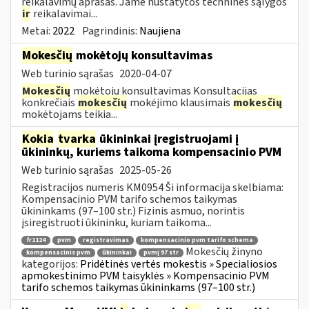
reikalavimų aprašas. Jame nustatytos techninės sąlygos
ir
reikalavimai...
Metai:
2022
Pagrindinis:
Naujiena
Mokesčių
mokėtojų konsultavimas
Web turinio sąrašas
2020-04-07
Mokesčių
mokėtojų konsultavimas Konsultacijas
konkrečiais
mokesčių
mokėjimo klausimais
mokesčių
mokėtojams teikia...
Kokia
tvarka
ūkininkai įregistruojami į
ūkininkų, kuriems taikoma kompensacinio PVM
Web turinio sąrašas
2025-05-26
Registracijos numeris KM0954 Ši informacija skelbiama:
Kompensacinio PVM tarifo schemos taikymas
ūkininkams (97–100 str.) Fizinis asmuo, norintis
įsiregistruoti ūkininku, kuriam taikoma...
fr1124
pvm
registravimas
kompensacinio pvm tarifo schema
Mokesčių žinyno
kompensacinis pvm
ūkininkai
pvmį 97 str
kategorijos:
Pridėtinės vertės mokestis » Specialiosios
apmokestinimo PVM taisyklės » Kompensacinio PVM
tarifo schemos taikymas ūkininkams (97–100 str.)