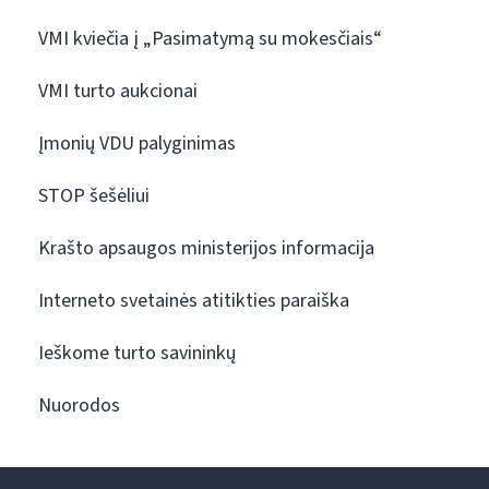
VMI kviečia į „Pasimatymą su mokesčiais“
VMI turto aukcionai
Įmonių VDU palyginimas
STOP šešėliui
Krašto apsaugos ministerijos informacija
Interneto svetainės atitikties paraiška
Ieškome turto savininkų
Nuorodos