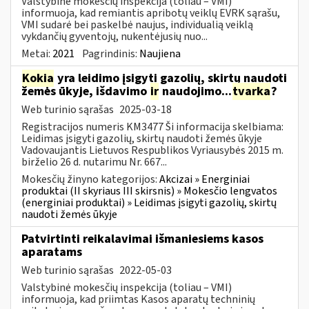
Valstybinė mokesčių inspekcija (toliau – VMI)
informuoja, kad remiantis apribotų veiklų EVRK sąrašu,
VMI sudarė bei paskelbė naujus, individualią veiklą
vykdančių gyventojų, nukentėjusių nuo...
Metai:
2021
Pagrindinis:
Naujiena
Kokia
yra leidimo įsigyti gazolių, skirtų naudoti
žemės ūkyje, išdavimo
ir
naudojimo...
tvarka
?
Web turinio sąrašas
2025-03-18
Registracijos numeris KM3477 Ši informacija skelbiama:
Leidimas įsigyti gazolių, skirtų naudoti žemės ūkyje
Vadovaujantis Lietuvos Respublikos Vyriausybės 2015 m.
birželio 26 d. nutarimu Nr. 667...
Mokesčių žinyno kategorijos:
Akcizai » Energiniai
produktai (II skyriaus III skirsnis) » Mokesčio lengvatos
(energiniai produktai) » Leidimas įsigyti gazolių, skirtų
naudoti žemės ūkyje
Patvirtinti reikalavimai išmaniesiems kasos
aparatams
Web turinio sąrašas
2022-05-03
Valstybinė mokesčių inspekcija (toliau – VMI)
informuoja, kad priimtas Kasos aparatų techninių