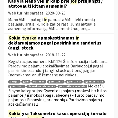
Kas yra Mano VMI
ir
kaip prie
jos
prisijungti /
atstovauti kitam asmeniui?
Web turinio sąrašas
2020-03-23
Mano VMI — patogi
ir
paprasta VMI elektroninių
paslaugų sritis, kurioje galite rasti Jums aktualią
asmeninę informaciją: VMI administruojamų...
Kokia
tvarka
apmokestinamos
ir
deklaruojamos pagal pasirinkimo sandorius
(angl. stock
Web turinio sąrašas
2018-11-22
Registracijos numeris KM1126 Ši informacija skelbiama:
Pardavimo pajamų apskaičiavimas Darbuotojui pagal
pasirinkimo sandorį (angl. stock options) įsigijus
(nemokamai ar už žemesnę nei rinkos...
akcijos
gpm
opcionas
gpmį 22 str
gpmį 23 str
gpmį 2 str 34 d
Mokesčių
gpmį 25 str
finansinės priemonės
pasirinkimo sandoris
žinyno kategorijos:
Gyventojų pajamų mokestis » Kitos
pajamos / išmokos (pagal abėcėlę) » Turto pardavimo
pajamos » Finansinių priemonių » Pardavimo pajamų
apskaičiavimas 1
Kokia
yra Taksometro kasos operacijų žurnalo