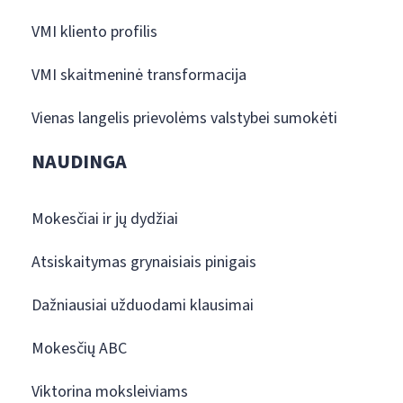
VMI kliento profilis
VMI skaitmeninė transformacija
Vienas langelis prievolėms valstybei sumokėti
NAUDINGA
Mokesčiai ir jų dydžiai
Atsiskaitymas grynaisiais pinigais
Dažniausiai užduodami klausimai
Mokesčių ABC
Viktorina moksleiviams