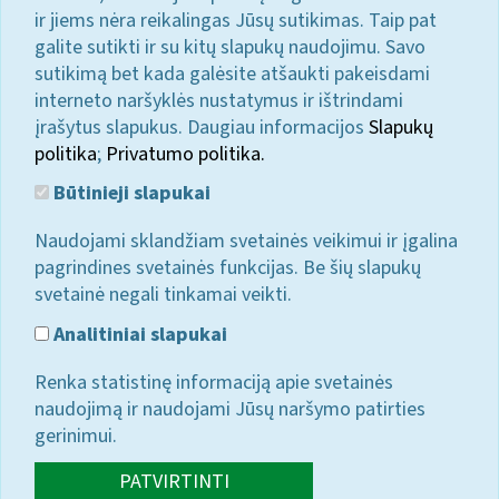
ir jiems nėra reikalingas Jūsų sutikimas. Taip pat
galite sutikti ir su kitų slapukų naudojimu. Savo
sutikimą bet kada galėsite atšaukti pakeisdami
interneto naršyklės nustatymus ir ištrindami
įrašytus slapukus. Daugiau informacijos
Slapukų
politika
;
Privatumo politika.
Būtinieji slapukai
Naudojami sklandžiam svetainės veikimui ir įgalina
pagrindines svetainės funkcijas. Be šių slapukų
svetainė negali tinkamai veikti.
Analitiniai slapukai
Renka statistinę informaciją apie svetainės
naudojimą ir naudojami Jūsų naršymo patirties
gerinimui.
PATVIRTINTI