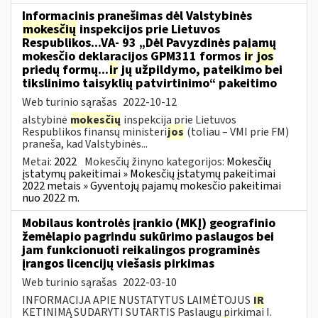
Informacinis pranešimas dėl Valstybinės
mokesčių
inspekcijos prie Lietuvos
Respublikos...VA- 93 „Dėl Pavyzdinės pajamų
mokesčio deklaracijos GPM311 formos
ir
jos
priedų formų...
ir
jų užpildymo, pateikimo bei
tikslinimo taisyklių patvirtinimo“ pakeitimo
Web turinio sąrašas
2022-10-12
alstybinė
mokesčių
inspekcija prie Lietuvos
Respublikos finansų ministeri
jos
(toliau – VMI prie FM)
praneša, kad Valstybinės...
Metai:
2022
Mokesčių žinyno kategorijos:
Mokesčių
įstatymų pakeitimai » Mokesčių įstatymų pakeitimai
2022 metais » Gyventojų pajamų mokesčio pakeitimai
nuo 2022 m.
Mobilaus kontrolės įrankio (MKĮ) geografinio
žemėlapio pagrindu sukūrimo paslaugos bei
jam funkcionuoti reikalingos programinės
įrangos licencijų viešasis pirkimas
Web turinio sąrašas
2022-03-10
INFORMACIJA APIE NUSTATYTUS LAIMĖTOJUS
IR
KETINIMĄ SUDARYTI SUTARTIS Paslaugų pirkimai I.