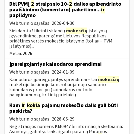
Dėl PVMĮ
2
straipsnio 10-
2
dalies apibendrinto
paaiškinimo (komentaro) pakeitimo...
ir
papildymo
Web turinio sąrašas
2026-04-30
Siekdami užtikrinti sklandų
mokesčių
įstatymų
įgyvendinimą, parengėme Lietuvos Respublikos
pridėtinės vertės mokesčio įstatymo (toliau – PVM
įstatymas)...
Metai:
2026
Įpareigojantys kainodaros sprendimai
Web turinio sąrašas
2024-01-09
Kainodaros įpareigojantys sprendimai – tai
mokesčių
mokėtojo būsimojo kontroliuojamojo sandorio
kainodaros principų (kainodaros metodo,
palyginamumų, kritinių prielaidų...
Kam
ir
kokia
pajamų mokesčio dalis gali būti
paskirta?
Web turinio sąrašas
2026-06-29
Registracijos numeris KM0947 Ši informacija skelbiama:
Asmenys, galintys teikti/gauti paramą Paramos