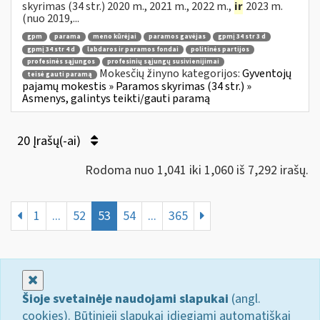
skyrimas (34 str.) 2020 m., 2021 m., 2022 m.,
ir
2023 m.
(nuo 2019,...
gpm
parama
meno kūrėjai
paramos gavėjas
gpmį 34 str 3 d
gpmį 34 str 4 d
labdaros ir paramos fondai
politinės partijos
profesinės sąjungos
profesinių sąjungų susivienijimai
Mokesčių žinyno kategorijos:
Gyventojų
teisė gauti paramą
pajamų mokestis » Paramos skyrimas (34 str.) »
Asmenys, galintys teikti/gauti paramą
20 Įrašų(-ai)
Rodoma nuo 1,041 iki 1,060 iš 7,292 irašų.
1
...
52
53
54
...
365
Uždaryti
Šioje svetainėje naudojami slapukai
(angl.
cookies). Būtinieji slapukai įdiegiami automatiškai