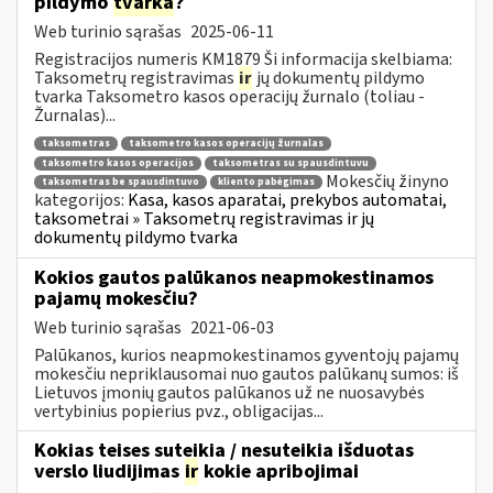
pildymo
tvarka
?
Web turinio sąrašas
2025-06-11
Registracijos numeris KM1879 Ši informacija skelbiama:
Taksometrų registravimas
ir
jų dokumentų pildymo
tvarka Taksometro kasos operacijų žurnalo (toliau -
Žurnalas)...
taksometras
taksometro kasos operacijų žurnalas
taksometro kasos operacijos
taksometras su spausdintuvu
Mokesčių žinyno
taksometras be spausdintuvo
kliento pabėgimas
kategorijos:
Kasa, kasos aparatai, prekybos automatai,
taksometrai » Taksometrų registravimas ir jų
dokumentų pildymo tvarka
Kokios gautos palūkanos neapmokestinamos
pajamų mokesčiu?
Web turinio sąrašas
2021-06-03
Palūkanos, kurios neapmokestinamos gyventojų pajamų
mokesčiu nepriklausomai nuo gautos palūkanų sumos: iš
Lietuvos įmonių gautos palūkanos už ne nuosavybės
vertybinius popierius pvz., obligacijas...
Kokias teises suteikia / nesuteikia išduotas
verslo liudijimas
ir
kokie apribojimai