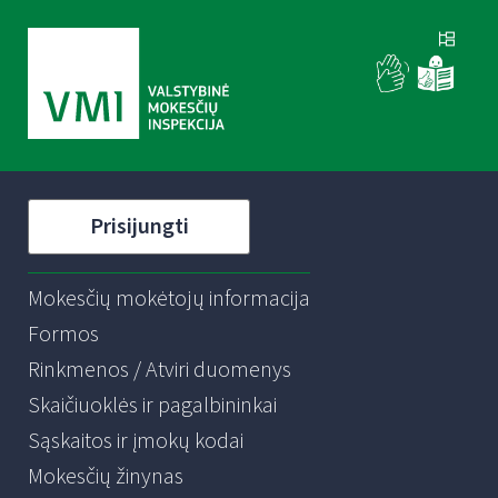
Prisijungti
Mokesčių mokėtojų informacija
Formos
Rinkmenos / Atviri duomenys
Skaičiuoklės ir pagalbininkai
Sąskaitos ir įmokų kodai
Mokesčių žinynas