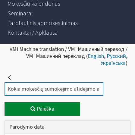
Mokesčių kalendorius
Seminarai
Tarptautinis apmokestinimas
Kontaktai / Apklausa
VMI Machine translation / VMI Машинный перевод /
VMI Машинний переклад (
English
,
Русский
,
Українська
)
Paieška
Parodymo data