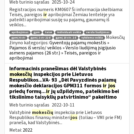
Web turinio sąrašas
2025-10-24
Registracijos numeris KM0607 Ši informacija skelbiama:
Teisės, pareigos
ir
apribojimai Žemiau lentelėje yra
pateikti apribojimai susiję su pajamų, gaunamų iš
veiklos...
apribojimas
gpm
teisė
individuali veikla
verslo liudijimas
Mokesčių
gpmį 6 str
gpmį 2 str 22 d
gpmį 10 str. 2 d
vykdoma veikla
žinyno kategorijos:
Gyventojų pajamų mokestis »
Pajamos iš verslo/ veiklos » Verslo liudijimą įsigijusio
asmens pajamos (26 str.) » Teisės, pareigos ir
apribojimai
Informacinis pranešimas dėl Valstybinės
mokesčių
inspekcijos prie Lietuvos
Respublikos...VA- 93 „Dėl Pavyzdinės pajamų
mokesčio deklaracijos GPM311 formos
ir
jos
priedų formų...
ir
jų užpildymo, pateikimo bei
tikslinimo taisyklių patvirtinimo“ pakeitimo
Web turinio sąrašas
2022-10-11
Valstybinė
mokesčių
inspekcija prie Lietuvos
Respublikos finansų ministeri
jos
(toliau – VMI prie FM)
praneša, kad Valstybinės...
Metai:
2022