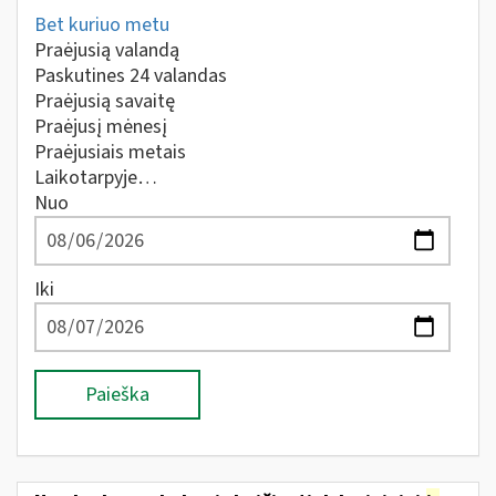
Bet kuriuo metu
Praėjusią valandą
Paskutines 24 valandas
Praėjusią savaitę
Praėjusį mėnesį
Praėjusiais metais
Laikotarpyje…
Nuo
Iki
Paieška