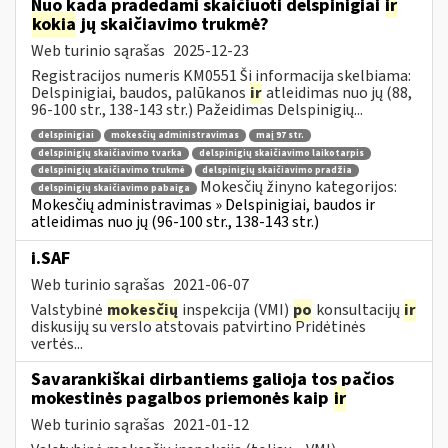
Nuo kada pradedami skaičiuoti delspinigiai
ir
kokia
jų skaičiavimo trukmė?
Web turinio sąrašas
2025-12-23
Registracijos numeris KM0551 Ši informacija skelbiama:
Delspinigiai, baudos, palūkanos
ir
atleidimas nuo jų (88,
96-100 str., 138-143 str.) Pažeidimas Delspinigių...
delspinigiai
mokesčių administravimas
maį 97 str.
delspinigių skaičiavimo tvarka
delspinigių skaičiavimo laikotarpis
delspinigių skaičiavimo trukmė
delspinigių skaičiavimo pradžia
Mokesčių žinyno kategorijos:
delspinigių skaičiavimo pabaiga
Mokesčių administravimas » Delspinigiai, baudos ir
atleidimas nuo jų (96-100 str., 138-143 str.)
i.SAF
Web turinio sąrašas
2021-06-07
Valstybinė
mokesčių
inspekcija (VMI)
po
konsultacijų
ir
diskusijų su verslo atstovais patvirtino Pridėtinės
vertės...
Savarankiškai dirbantiems galioja tos pačios
mokestinės pagalbos priemonės kaip
ir
Web turinio sąrašas
2021-01-12