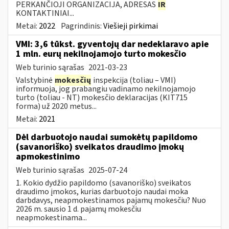
PERKANČIOJI ORGANIZACIJA, ADRESAS
IR
KONTAKTINIAI...
Metai:
2022
Pagrindinis:
Viešieji pirkimai
VMI: 3,6 tūkst. gyventojų dar nedeklaravo apie
1 mln. eurų nekilnojamojo turto mokesčio
Web turinio sąrašas
2021-03-23
Valstybinė
mokesčių
inspekcija (toliau – VMI)
informuoja, jog prabangiu vadinamo nekilnojamojo
turto (toliau - NT) mokesčio deklaracijas (KIT715
forma) už 2020 metus...
Metai:
2021
Dėl darbuotojo naudai sumokėtų papildomo
(savanoriško) sveikatos draudimo įmokų
apmokestinimo
Web turinio sąrašas
2025-07-24
1. Kokio dydžio papildomo (savanoriško) sveikatos
draudimo įmokos, kurias darbuotojo naudai moka
darbdavys, neapmokestinamos pajamų mokesčiu? Nuo
2026 m. sausio 1 d. pajamų mokesčiu
neapmokestinama...