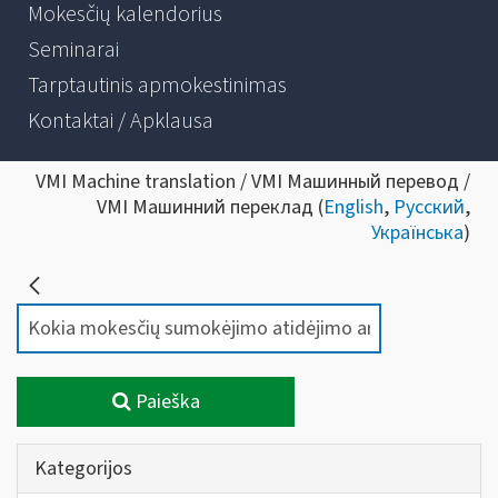
Mokesčių kalendorius
Seminarai
Tarptautinis apmokestinimas
Kontaktai / Apklausa
VMI Machine translation / VMI Машинный перевод /
VMI Машинний переклад (
English
,
Русский
,
Українська
)
Paieška
Kategorijos