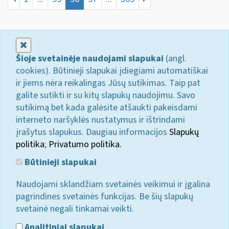
Uždaryti
Šioje svetainėje naudojami slapukai
(angl.
cookies). Būtinieji slapukai įdiegiami automatiškai
ir jiems nėra reikalingas Jūsų sutikimas. Taip pat
galite sutikti ir su kitų slapukų naudojimu. Savo
sutikimą bet kada galėsite atšaukti pakeisdami
interneto naršyklės nustatymus ir ištrindami
įrašytus slapukus. Daugiau informacijos
Slapukų
politika
;
Privatumo politika.
Būtinieji slapukai
Naudojami sklandžiam svetainės veikimui ir įgalina
pagrindines svetainės funkcijas. Be šių slapukų
svetainė negali tinkamai veikti.
Analitiniai slapukai