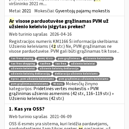
viršininko 2021 m....
Metai:
2021
Mokesčiai:
Gyventojų pajamų mokestis
Ar
visose parduotuvėse grąžinamas PVM už
užsienio keleivio įsigytas prekes?
Web turinio sąrašas
2026-04-16
Registracijos numeris KM1166 Ši informacija skelbiama:
Užsienio keleiviams (4
2
str.) Ne, PVM grąžinamas ne
visose parduotuvėse. PVM gali būti grąžinamas tik tose...
tax free shoping
pvmį 42 str
pvm grąžinimas
užsienio keleiviams
tax free shopping
taxfree
tax free
užsienio keleiviai
užsienio keleiviui
užsienio keleivių deklaracija
užsienio keleivių deklaracijų
deklaracija užsienio keleiviams
0 proc. pvm užsienio keleiviams
pvm grąžinimas užsienio keleiviams
Mokesčių žinyno
pvm grąžinimas keleiviams
40 eurų
kategorijos:
Pridėtinės vertės mokestis » PVM
grąžinimas užsienio asmenims (42 str., 116–119 str.) »
Užsienio keleiviams (42 str.)
1. Kas yra OSS?
Web turinio sąrašas
2021-06-09
OSS iš esmės yra sistema, kuri leidžia pardavėjams,
parduodantiems tam tikras prekes
ar
paslaugas, už