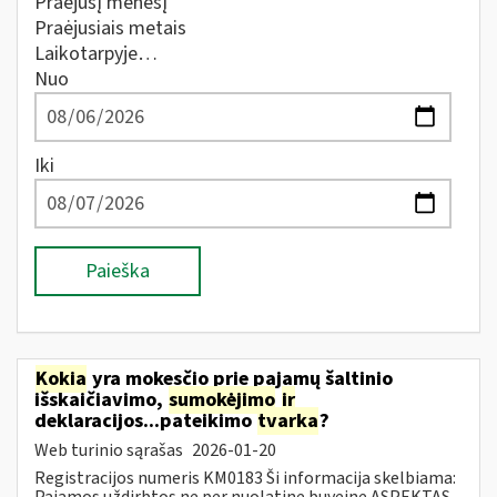
Praėjusį mėnesį
Praėjusiais metais
Laikotarpyje…
Nuo
Iki
Paieška
Kokia
yra mokesčio prie pajamų šaltinio
išskaičiavimo,
sumokėjimo
ir
deklaracijos...pateikimo
tvarka
?
Web turinio sąrašas
2026-01-20
Registracijos numeris KM0183 Ši informacija skelbiama:
Pajamos uždirbtos ne per nuolatinę buveinę ASPEKTAS