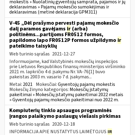
mokestis » Nuolatinių gyventojų samprata, pajamos ir jų
deklaravimas » Pajamų mokesčio sumokėjimas ir
deklaravimas (metinė deklaracija GPM311)
V-45 „Dėl prašymo pervesti pajamų mokesčio
dalį paramos gavėjams
ir
(arba)
politinėms...partijoms FR0512 formos,
papildomo lapo FR0512P formos užpildymo
ir
pateikimo taisyklių
Web turinio sąrašas
2021-12-27
Informuojame, kad Valstybinės mokesčių inspekcijos
prie Lietuvos Respublikos finansų ministerijos viršininko
2021 m. lapkričio 4 d. įsakymu Nr. VA-76[1] buvo
pakeistas 2003 m. vasario 7 d. įsakymas...
Metai:
2021
Mokesčiai:
Gyventojų pajamų mokestis
Mokesčių žinyno kategorijos:
Mokesčių įstatymų
pakeitimai » Mokesčių įstatymų pakeitimai 2022 metais
» Gyventojų pajamų mokesčio pakeitimai nuo 2022 m.
Kompiuterių tinklo apsaugos programinės
įrangos palaikymo paslaugų viešasis pirkimas
Web turinio sąrašas
2020-12-18
INFORMACIJA APIE NUSTATYTUS LAIMĖTOJUS
IR