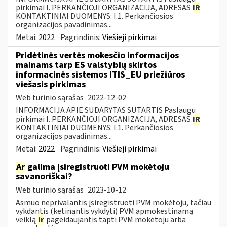
pirkimai I. PERKANČIOJI ORGANIZACIJA, ADRESAS
IR
KONTAKTINIAI DUOMENYS: I.1. Perkančiosios
organizacijos pavadinimas...
Metai:
2022
Pagrindinis:
Viešieji pirkimai
Pridėtinės vertės mokesčio informacijos
mainams tarp ES valstybių skirtos
informacinės sistemos ITIS_EU priežiūros
viešasis pirkimas
Web turinio sąrašas
2022-12-02
INFORMACIJA APIE SUDARYTAS SUTARTIS Paslaugų
pirkimai I. PERKANČIOJI ORGANIZACIJA, ADRESAS
IR
KONTAKTINIAI DUOMENYS: I.1. Perkančiosios
organizacijos pavadinimas...
Metai:
2022
Pagrindinis:
Viešieji pirkimai
Ar
galima įsiregistruoti PVM mokėtoju
savanoriškai?
Web turinio sąrašas
2023-10-12
Asmuo neprivalantis įsiregistruoti PVM mokėtoju, tačiau
vykdantis (ketinantis vykdyti) PVM apmokestinamą
veiklą
ir
pageidaujantis tapti PVM mokėtoju arba