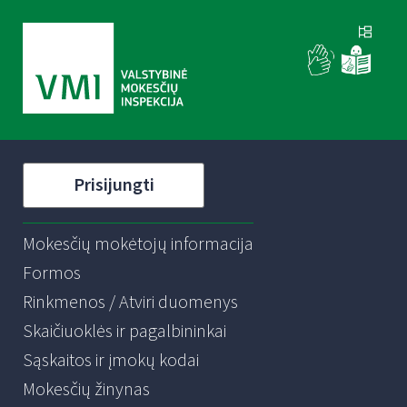
Prisijungti
Mokesčių mokėtojų informacija
Formos
Rinkmenos / Atviri duomenys
Skaičiuoklės ir pagalbininkai
Sąskaitos ir įmokų kodai
Mokesčių žinynas