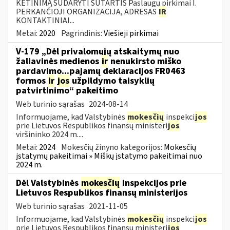
KETINIMĄ SUDARYTI SUTARTIS Paslaugų pirkimai I.
PERKANČIOJI ORGANIZACIJA, ADRESAS
IR
KONTAKTINIAI...
Metai:
2020
Pagrindinis:
Viešieji pirkimai
V-179 „Dėl privalomųjų atskaitymų nuo
žaliavinės medienos
ir
nenukirsto miško
pardavimo...pajamų deklaracijos FR0463
formos
ir
jos
užpildymo taisyklių
patvirtinimo“ pakeitimo
Web turinio sąrašas
2024-08-14
Informuojame, kad Valstybinės
mokesčių
inspekci
jos
prie Lietuvos Respublikos finansų ministeri
jos
viršininko 2024 m....
Metai:
2024
Mokesčių žinyno kategorijos:
Mokesčių
įstatymų pakeitimai » Miškų įstatymo pakeitimai nuo
2024 m.
Dėl Valstybinės
mokesčių
inspekcijos prie
Lietuvos Respublikos finansų ministerijos
Web turinio sąrašas
2021-11-05
Informuojame, kad Valstybinės
mokesčių
inspekci
jos
prie Lietuvos Respublikos finansų ministeri
jos