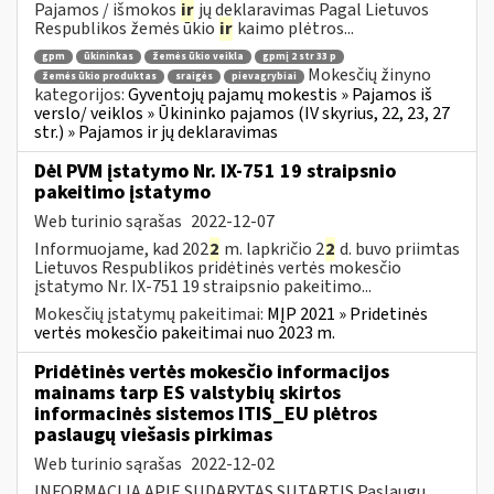
Pajamos / išmokos
ir
jų deklaravimas Pagal Lietuvos
Respublikos žemės ūkio
ir
kaimo plėtros...
gpm
ūkininkas
žemės ūkio veikla
gpmį 2 str 33 p
Mokesčių žinyno
žemės ūkio produktas
sraigės
pievagrybiai
kategorijos:
Gyventojų pajamų mokestis » Pajamos iš
verslo/ veiklos » Ūkininko pajamos (IV skyrius, 22, 23, 27
str.) » Pajamos ir jų deklaravimas
Dėl PVM įstatymo Nr. IX-751 19 straipsnio
pakeitimo įstatymo
Web turinio sąrašas
2022-12-07
Informuojame, kad 202
2
m. lapkričio 2
2
d. buvo priimtas
Lietuvos Respublikos pridėtinės vertės mokesčio
įstatymo Nr. IX-751 19 straipsnio pakeitimo...
Mokesčių įstatymų pakeitimai:
MĮP 2021 » Pridetinės
vertės mokesčio pakeitimai nuo 2023 m.
Pridėtinės vertės mokesčio informacijos
mainams tarp ES valstybių skirtos
informacinės sistemos ITIS_EU plėtros
paslaugų viešasis pirkimas
Web turinio sąrašas
2022-12-02
INFORMACIJA APIE SUDARYTAS SUTARTIS Paslaugų