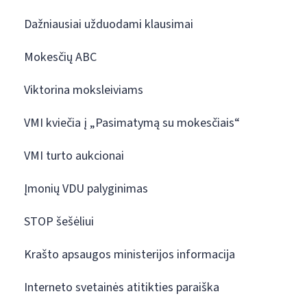
Dažniausiai užduodami klausimai
Mokesčių ABC
Viktorina moksleiviams
VMI kviečia į „Pasimatymą su mokesčiais“
VMI turto aukcionai
Įmonių VDU palyginimas
STOP šešėliui
Krašto apsaugos ministerijos informacija
Interneto svetainės atitikties paraiška