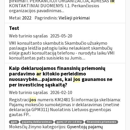
pirkimai I. PERKANČIOJI ORGANIZACIJA, ADRESAS
IR
KONTAKTINIAI DUOMENYS: I.1. Perkančiosios
organizacijos pavadinimas...
Metai:
2022
Pagrindinis:
Viešieji pirkimai
Test
Web turinio sąrašas
2025-05-20
VMI konsultanto skambutis Skambučio užsakymo
paslauga leidžia patogiu laiku nelaukiant skambučių
eilėje gauti konsultaciją telefonu - nurodytu laiku VMI
konsultantas pats susisieks su Jumis....
Kaip deklaruojamos finansinių priemonių
pardavimo
ar
kitokio perleidimo
nuosavybėn...pajamos, kai
jos
gaunamos ne
per investicinę sąskaitą?
Web turinio sąrašas
2026-02-10
Registraci
jos
numeris KM2481 Ši informacija skelbiama:
Pajamų mokesčio sumokėjimas ir deklaravimas (metinė
deklaracija GPM311) Nuolatinis Lietuvos gyventojas
gautas FP...
gpm
pajamų deklaravimas
gpmį 17 str 1 d 30 p
finansinės priemonės
Mokesčių žinyno kategorijos:
Gyventojų pajamų