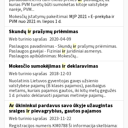
kurias PVM turėtų būti sumokėtas kitoje valstybėje
narėje, PVM...
Mokesčių įstatymų pakeitimai:
MĮP 2021 » E-prekyba ir
PVM nuo 2021 m. liepos 1 d.
Skundų
ir
prašymų priėmimas
Web turinio sąrašas
2020-04-09
Paslaugos pavadinimas - Skundų
ir
prašymų priėmimas.
Paslaugos gavėjai - Fiziniai
ir
juridiniai asmenys.
Paslaugos apibūdinimas: Mokesčių...
Mokesčio sumokėjimas
ir
deklaravimas
Web turinio sąrašas
2018-12-03
Nuolatinis Lietuvos gyventojas gavęs užsienio
valstybėse pajamų (B klasės pajamos), pasibaigus
metams, kuriais pajamos gautos, iki kitų metų gegužės
1 d. privalo: deklaruoti pajamas metinėje pajamų...
Ar
ūkininkui pardavus savo ūkyje užaugintas
sraiges
ir
pievagrybius, gautos pajamos
Web turinio sąrašas
2023-11-22
Registracijos numeris KM0788 Ši informacija skelbiama: