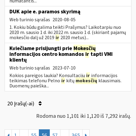
numatantis...
DUK apie e. paramos skyrimą
Web turinio sąrašas
2020-08-05
1. Kokiu būdu galima teikti Prašymus? Laikotarpiu nuo
2020 m. sausio 1 d. iki 2022 m. sausio 1 d. (skiriant pajamų
mokesčio dalį už 2019
ir
2020 metus)...
Kviečiame prisijungti prie
Mokesčių
informacijos centro komandos
ir
tapti VMI
klientų
Web turinio sąrašas
2023-07-10
Kokios pareigos laukia? Konsultacijų
ir
informacijos
teikimas telefonu Pelno
ir
kitų
mokesčių
klausimais.
Duomenų paieška...
20 Įrašų(-ai)
Rodoma nuo 1,101 iki 1,120 iš 7,292 irašų.
1
...
55
56
57
...
365