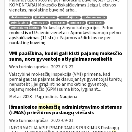
KOMENTARAI Mokesčio išskaičiavimas Jeigu Lietuvos
vienetas, nuolatinė buveinė arba...
deklaravimas
išskaičiavimas
sumokėjimas
pelno mokestis
prie šaltinio
pmį 50 str
pmį 52 str
pmį 53 str
pmį 54 str
Mokesčių žinyno kategorijos:
Pelno
prie pajamų šaltinio
mokestis » Užsienio vienetai » Apmokestinamojo pelno
apskaičiavimas (11 str.) » Pajamos uždirbtos ne per
nuolatinę buveinę
VMI paaiškina, kodėl gali kisti pajamų mokesčio
suma, nors gyventojo atlyginimas nesikeitė
Web turinio sąrašas
2023-03-22
Valstybinė mokesčių inspekcija (VMI) primena, kad
pernai gautas pajamas deklaruojantys gyventojai turėtų
nenustebti, jei grąžintino ar mokėtino gyventojų
pajamų mokesčio (GPM) suma kito, lyginant...
Metai:
2023
Pagrindinis:
Naujiena
Išmaniosios
mokesčių
administravimo sistemos
(i.MAS) priežiūros paslaugų viešasis
Web turinio sąrašas
2022-09-01
INFORMACIJA APIE PRADEDAMUS PIRKIMUS Paslaugų