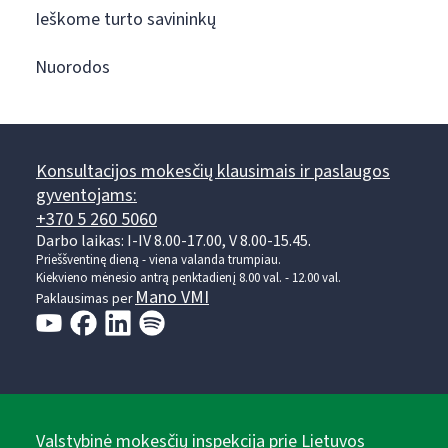
Ieškome turto savininkų
Nuorodos
Konsultacijos mokesčių klausimais ir paslaugos
gyventojams:
+370 5 260 5060
Darbo laikas: I-IV 8.00-17.00, V 8.00-15.45.
Prieššventinę dieną - viena valanda trumpiau.
Kiekvieno mėnesio antrą penktadienį 8.00 val. - 12.00 val.
Mano VMI
Paklausimas per
Valstybinė mokesčių inspekcija prie Lietuvos