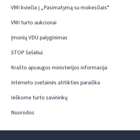
VMI kviečia į „Pasimatymą su mokesčiais“
VMI turto aukcionai
Įmonių VDU palyginimas
STOP šešėliui
Krašto apsaugos ministerijos informacija
Interneto svetainės atitikties paraiška
Ieškome turto savininkų
Nuorodos