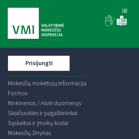
Prisijungti
Mokesčių mokėtojų informacija
Formos
Rinkmenos / Atviri duomenys
Skaičiuoklės ir pagalbininkai
Sąskaitos ir įmokų kodai
Mokesčių žinynas