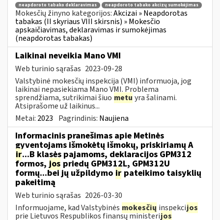
neapdoroto tabako deklaravimas
neapdoroto tabako akcizų sumokėjimas
Mokesčių žinyno kategorijos:
Akcizai » Neapdorotas
tabakas (II skyriaus VIII skirsnis) » Mokesčio
apskaičiavimas, deklaravimas ir sumokėjimas
(neapdorotas tabakas)
Laikinai neveikia Mano VMI
Web turinio sąrašas
2023-09-28
Valstybinė mokesčių inspekcija (VMI) informuoja, jog
laikinai nepasiekiama Mano VMI. Problema
sprendžiama, sutrikimai šiuo
metu
yra šalinami.
Atsiprašome už laikinus...
Metai:
2023
Pagrindinis:
Naujiena
Informacinis pranešimas apie Metinės
gyventojams išmokėtų išmokų, priskiriamų A
ir
...B klasės pajamoms, deklaracijos GPM312
formos,
jos
priedų GPM312L, GPM312U
formų...bei jų užpildymo
ir
pateikimo taisyklių
pakeitimą
Web turinio sąrašas
2026-03-30
Informuojame, kad Valstybinės
mokesčių
inspekci
jos
prie Lietuvos Respublikos finansų ministeri
jos