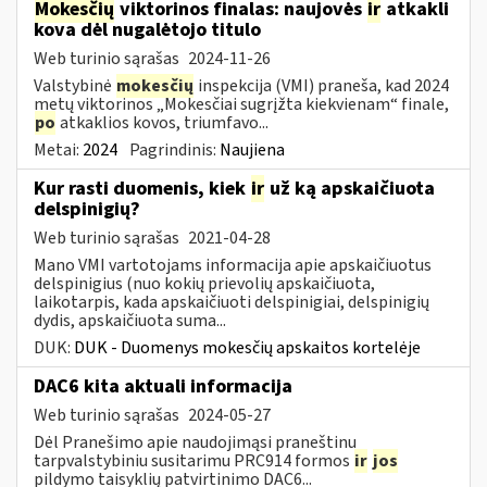
Mokesčių
viktorinos finalas: naujovės
ir
atkakli
kova dėl nugalėtojo titulo
Web turinio sąrašas
2024-11-26
Valstybinė
mokesčių
inspekcija (VMI) praneša, kad 2024
metų viktorinos „Mokesčiai sugrįžta kiekvienam“ finale,
po
atkaklios kovos, triumfavo...
Metai:
2024
Pagrindinis:
Naujiena
Kur rasti duomenis, kiek
ir
už ką apskaičiuota
delspinigių?
Web turinio sąrašas
2021-04-28
Mano VMI vartotojams informacija apie apskaičiuotus
delspinigius (nuo kokių prievolių apskaičiuota,
laikotarpis, kada apskaičiuoti delspinigiai, delspinigių
dydis, apskaičiuota suma...
DUK:
DUK - Duomenys mokesčių apskaitos kortelėje
DAC6 kita aktuali informacija
Web turinio sąrašas
2024-05-27
Dėl Pranešimo apie naudojimąsi praneštinu
tarpvalstybiniu susitarimu PRC914 formos
ir
jos
pildymo taisyklių patvirtinimo DAC6...