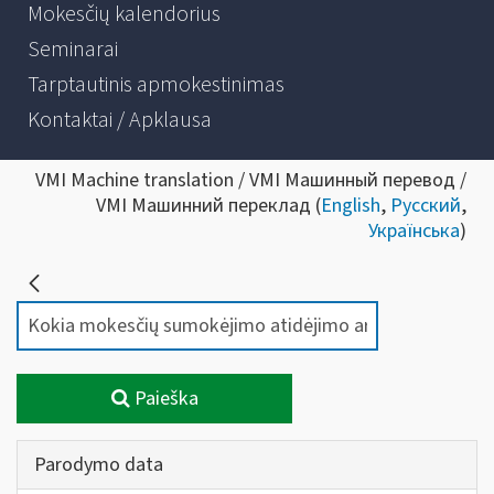
Mokesčių kalendorius
Seminarai
Tarptautinis apmokestinimas
Kontaktai / Apklausa
VMI Machine translation / VMI Машинный перевод /
VMI Машинний переклад (
English
,
Русский
,
Українська
)
Paieška
Parodymo data