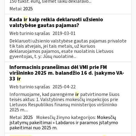
150 tūkst. eurų, šiemet laiku deklaravo...
Metai:
2025
Kada
ir
kaip reikia deklaruoti užsienio
valstybėse gautas pajamas?
Web turinio sąrašas
2019-03-01
Deklaruoti užsienio valstybėse gautas pajamas privalote
tik tais atvejais, jei tais metais, už kuriuos
deklaruojamos pajamos, esate nuolatinis Lietuvos
gyventojas, t. y.: Jūsų nuolatinė...
Informacinis pranešimas dėl VMI prie FM
viršininko 2025 m. balandžio 16 d. įsakymo VA-
33
ir
Web turinio sąrašas
2025-04-22
Informuojame, kad parengėme
ir
patvirtinome šiuos
teisės aktus: 1. Valstybinės mokesčių inspekcijos prie
Lietuvos Respublikos finansų ministerijos viršininko
2025 m....
Metai:
2025
Mokesčių žinyno kategorijos:
Mokesčių
įstatymų pakeitimai » Labdaros ir paramos įstatymo
pakeitimai nuo 2025 m.