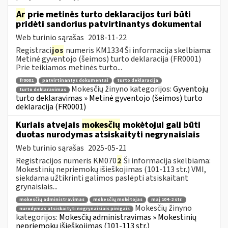
Ar
prie metinės turto deklaracijos turi būti
pridėti sandorius patvirtinantys dokumentai
Web turinio sąrašas
2018-11-22
Registraci
jos
numeris KM1334 Ši informacija skelbiama:
Metinė gyventojo (šeimos) turto deklaracija (FR0001)
Prie teikiamos metinės turto...
fr0001
patvirtinantys dokumentai
turto deklaracija
Mokesčių žinyno kategorijos:
Gyventojų
turto deklaravimas
turto deklaravimas » Metinė gyventojo (šeimos) turto
deklaracija (FR0001)
Kuriais atvejais
mokesčių
mokėtojui gali būti
duotas nurodymas atsiskaityti negrynaisiais
Web turinio sąrašas
2025-05-21
Registracijos numeris KM070
2
Ši informacija skelbiama:
Mokestinių nepriemokų išieškojimas (101-113 str.) VMI,
siekdama užtikrinti galimos paslėpti atsiskaitant
grynaisiais...
mokesčių administravimas
mokesčių mokėtojas
maį 104-2 str.
Mokesčių žinyno
nurodymas atsiskaityti negrynaisiais pinigais
kategorijos:
Mokesčių administravimas » Mokestinių
nepriemokų išieškojimas (101-113 str.)