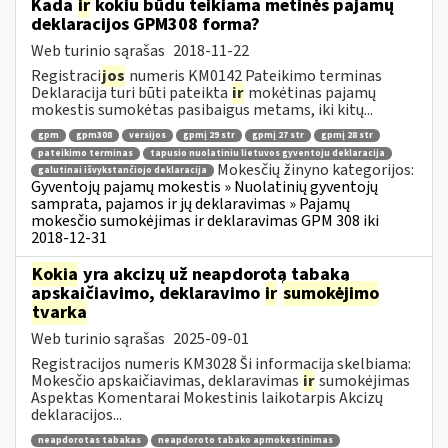
Kada
ir
kokiu būdu teikiama metinės pajamų
deklaracijos GPM308 forma?
Web turinio sąrašas
2018-11-22
Registraci
jos
numeris KM0142 Pateikimo terminas
Deklaracija turi būti pateikta
ir
mokėtinas pajamų
mokestis sumokėtas pasibaigus metams, iki kitų...
gpm
gpm308
versijos
gpmį 29 str
gpmį 27 str
gpmį 28 str
pateikimo terminas
tapusio nuolatiniu lietuvos gyventoju deklaracija
Mokesčių žinyno kategorijos:
galutinai išvykstančiojo deklaracija
Gyventojų pajamų mokestis » Nuolatinių gyventojų
samprata, pajamos ir jų deklaravimas » Pajamų
mokesčio sumokėjimas ir deklaravimas GPM 308 iki
2018-12-31
Kokia
yra akcizų už neapdorotą tabaką
apskaičiavimo, deklaravimo
ir
sumokėjimo
tvarka
Web turinio sąrašas
2025-09-01
Registracijos numeris KM3028 Ši informacija skelbiama:
Mokesčio apskaičiavimas, deklaravimas
ir
sumokėjimas
Aspektas Komentarai Mokestinis laikotarpis Akcizų
deklaracijos...
neapdorotas tabakas
neapdoroto tabako apmokestinimas