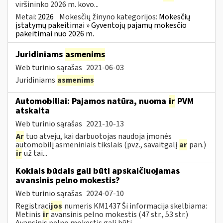
viršininko 2026 m. kovo...
Metai:
2026
Mokesčių žinyno kategorijos:
Mokesčių
įstatymų pakeitimai » Gyventojų pajamų mokesčio
pakeitimai nuo 2026 m.
Juridiniams
asmenims
Web turinio sąrašas
2021-06-03
Juridiniams
asmenims
Automobiliai: Pajamos natūra, nuoma
ir
PVM
atskaita
Web turinio sąrašas
2021-10-13
Ar
tuo atveju, kai darbuotojas naudoja įmonės
automobilį asmeniniais tikslais (pvz., savaitgalį
ar
pan.)
ir
už tai...
Kokiais būdais gali būti apskaičiuojamas
avansinis pelno mokestis?
Web turinio sąrašas
2024-07-10
Registraci
jos
numeris KM1437 Ši informacija skelbiama:
Metinis
ir
avansinis pelno mokestis (47 str., 53 str.)
Avansinis pelno mokestis gali būti...