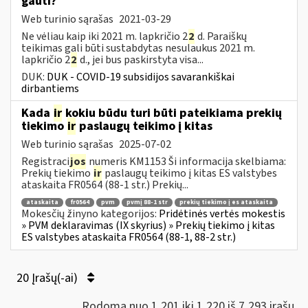
gauti?
Web turinio sąrašas
2021-03-29
Ne vėliau kaip iki 2021 m. lapkričio 2
2
d. Paraiškų
teikimas gali būti sustabdytas nesulaukus 2021 m.
lapkričio 2
2
d., jei bus paskirstyta visa...
DUK:
DUK - COVID-19 subsidijos savarankiškai
dirbantiems
Kada
ir
kokiu būdu turi būti pateikiama prekių
tiekimo
ir
paslaugų teikimo į kitas
Web turinio sąrašas
2025-07-02
Registraci
jos
numeris KM1153 Ši informacija skelbiama:
Prekių tiekimo
ir
paslaugų teikimo į kitas ES valstybes
ataskaita FR0564 (88-1 str.) Prekių...
ataskaita
fr0564
pvm
pvmį 88-1 str
prekių tiekimo į es ataskaita
Mokesčių žinyno kategorijos:
Pridėtinės vertės mokestis
» PVM deklaravimas (IX skyrius) » Prekių tiekimo į kitas
ES valstybes ataskaita FR0564 (88-1, 88-2 str.)
20 Įrašų(-ai)
Rodoma nuo 1,201 iki 1,220 iš 7,293 irašų.