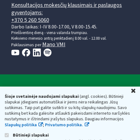
Konsultacijos mokesčių klausimais ir paslaugos
gyventojams:
+370 5 260 5060
Darbo laikas: I-IV 8.00-17.00, V 8.00-15.45.
Prieššventinę dieną - viena valanda trumpiau.
Kiekvieno mėnesio antrą penktadienį 8.00 val. - 12.00 val.
Mano VMI
Paklausimas per
Valstybinė mokesčių inspekcija prie Lietuvos
U
Respublikos finansų ministerijos
Šioje svetainėje naudojami slapukai
(angl. cookies). Būtinieji
slapukai įdiegiami automatiškai ir jiems nėra reikalingas Jūsų
Biudžetinė įstaiga. Juridinio asmens kodas — 188659752,
sutikimas. Taip pat galite sutikti ir su kitų slapukų naudojimu. Savo
adresas: Vasario 16-osios g. 14, 01107 Vilnius, Lietuva, el.paštas:
sutikimą bet kada galėsite atšaukti pakeisdami interneto naršyklės
vmi@vmi.lt
, E. pristatymo dėžutės adresas 188659752
nustatymus ir ištrindami įrašytus slapukus. Daugiau informacijos
Duomenys apie Valstybinę mokesčių inspekciją prie Lietuvos
Slapukų politika
;
Privatumo politika.
Respublikos finansų ministerijos kaupiami ir saugomi Juridinių
asmenų registre
Būtinieji slapukai