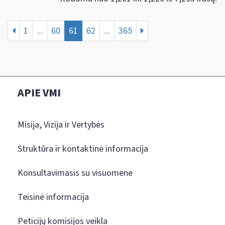
1
...
60
61
62
...
365
APIE VMI
Misija, Vizija ir Vertybės
Struktūra ir kontaktinė informacija
Konsultavimasis su visuomene
Teisinė informacija
Peticijų komisijos veikla