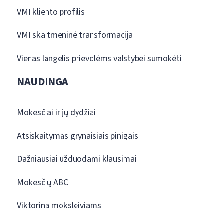
VMI kliento profilis
VMI skaitmeninė transformacija
Vienas langelis prievolėms valstybei sumokėti
NAUDINGA
Mokesčiai ir jų dydžiai
Atsiskaitymas grynaisiais pinigais
Dažniausiai užduodami klausimai
Mokesčių ABC
Viktorina moksleiviams