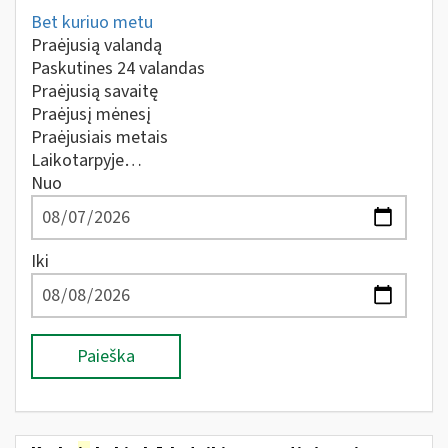
Bet kuriuo metu
Praėjusią valandą
Paskutines 24 valandas
Praėjusią savaitę
Praėjusį mėnesį
Praėjusiais metais
Laikotarpyje…
Nuo
Iki
Paieška