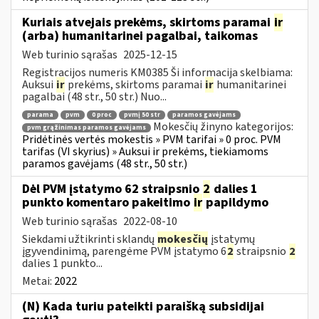
Kuriais atvejais prekėms, skirtoms paramai
ir
(arba) humanitarinei pagalbai, taikomas
Web turinio sąrašas
2025-12-15
Registracijos numeris KM0385 Ši informacija skelbiama:
Auksui
ir
prekėms, skirtoms paramai
ir
humanitarinei
pagalbai (48 str., 50 str.) Nuo...
parama
pvm
0 proc
pvmį 50 str
paramos gavėjams
Mokesčių žinyno kategorijos:
pvm grąžinimas paramos gavėjams
Pridėtinės vertės mokestis » PVM tarifai » 0 proc. PVM
tarifas (VI skyrius) » Auksui ir prekėms, tiekiamoms
paramos gavėjams (48 str., 50 str.)
Dėl PVM įstatymo 62 straipsnio
2
dalies 1
punkto komentaro pakeitimo
ir
papildymo
Web turinio sąrašas
2022-08-10
Siekdami užtikrinti sklandų
mokesčių
įstatymų
įgyvendinimą, parengėme PVM įstatymo 6
2
straipsnio
2
dalies 1 punkto...
Metai:
2022
(N) Kada turiu pateikti paraišką subsidijai