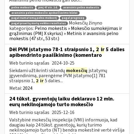
pelno mokestis
pmį 47 str. 2 d.
avansinis pelno mokestis
avansinio pelno mokesčio apskaičiavimo būdai
pagal numatomą pelno mokestį
pagal prognozę
Mokesčių žinyno
pagal praeitų metų veiklos rezultatus
kategorijos:
Pelno mokestis » Mokesčio sumokėjimas ir
grąžinimas (PMĮ X skyrius) » Metinis ir avansinis pelno
mokestis (47 str., 53 str.)
Dėl PVM įstatymo 78-1 straipsnio 1,
2
ir
5 dalies
apibendrinto paaiškinimo (komentaro
Web turinio sąrašas
2024-10-25
Siekdami užtikrinti sklandų
mokesčių
įstatymų
įgyvendinimą, parengėme PVM įstatymo[1] 781
straipsnio 1,
2
ir
5 dalies...
Metai:
2024
24 tūkst. gyventojų laiku deklaravo 12 mln.
eurų nekilnojamojo turto mokesčio
Web turinio sąrašas
2025-12-16
Valstybinė mokesčių inspekcija (VMI) informuoja, kad
daugiau kaip 24 tūkst. gyventojų, kurių turimo
nekilnojamojo turto (NT) bendra mokestinė vertė viršija