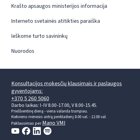
Krašto apsaugos ministerijos informacija
Interneto svetainės atitikties paraiška
Ieškome turto savininkų
Nuorodos
Konsultacijos mokesčių klausimais ir paslaugos
gyventojams:
+370 5 260 5060
Darbo laikas: I-IV 8.00-17.00, V 8.00-15.45.
Prieššventinę dieną - viena valanda trumpiau.
Kiekvieno mėnesio antrą penktadienį 8.00 val. - 12.00 val.
Mano VMI
Paklausimas per