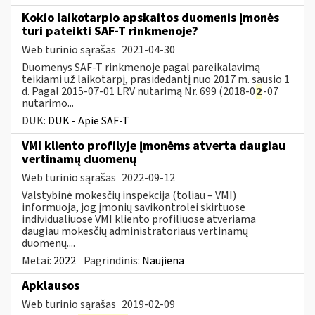
Kokio laikotarpio apskaitos duomenis įmonės
turi pateikti SAF-T rinkmenoje?
Web turinio sąrašas
2021-04-30
Duomenys SAF-T rinkmenoje pagal pareikalavimą
teikiami už laikotarpį, prasidedantį nuo 2017 m. sausio 1
d. Pagal 2015-07-01 LRV nutarimą Nr. 699 (2018-0
2
-07
nutarimo...
DUK:
DUK - Apie SAF-T
VMI kliento profilyje įmonėms atverta daugiau
vertinamų duomenų
Web turinio sąrašas
2022-09-12
Valstybinė mokesčių inspekcija (toliau – VMI)
informuoja, jog įmonių savikontrolei skirtuose
individualiuose VMI kliento profiliuose atveriama
daugiau mokesčių administratoriaus vertinamų
duomenų....
Metai:
2022
Pagrindinis:
Naujiena
Apklausos
Web turinio sąrašas
2019-02-09