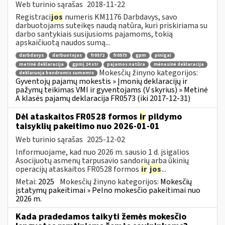
Web turinio sąrašas
2018-11-22
Registraci
jos
numeris KM1176 Darbdavys, savo
darbuotojams suteikęs naudą natūra, kuri priskiriama su
darbo santykiais susijusioms pajamoms, tokią
apskaičiuotą naudos sumą...
darbdavys
darbuotojas
fr0572
fr0573
gpm
pinigai
metinė deklaracija
gpmį 24 str
pajamos natūra
mėnesinė deklaracija
Mokesčių žinyno kategorijos:
deklaruoja bendromis sumomis
Gyventojų pajamų mokestis » Įmonių deklaracijų ir
pažymų teikimas VMI ir gyventojams (V skyrius) » Metinė
A klasės pajamų deklaracija FR0573 (iki 2017-12-31)
Dėl ataskaitos FR0528 formos
ir
pildymo
taisyklių pakeitimo nuo 2026-01-01
Web turinio sąrašas
2025-12-02
Informuojame, kad nuo 2026 m. sausio 1 d. įsigalios
Asocijuotų asmenų tarpusavio sandorių arba ūkinių
operacijų ataskaitos FR0528 formos
ir
jos
...
Metai:
2025
Mokesčių žinyno kategorijos:
Mokesčių
įstatymų pakeitimai » Pelno mokesčio pakeitimai nuo
2026 m.
Kada pradedamos taikyti žemės mokesčio