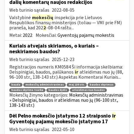
dalių komentarų naujos redakcijos
Web turinio sąrašas
2022-08-05
Valstybinė
mokesčių
inspekcija prie Lietuvos
Respublikos finansų ministerijos (toliau — VMI prie FM)
praneša, kad 202
2
-08-04 raštu...
Metai:
2022
Mokesčiai:
Gyventojų pajamų mokestis
Kuriais atvejais skiriamos, o kuriais –
neskiriamos baudos?
Web turinio sąrašas
2025-12-23
Registracijos numeris KM0584 Ši informacija skelbiama:
Delspinigiai, baudos, palūkanos
ir
atleidimas nuo jų (88,
96-100 str., 138-143 str.) Aspektas Komentarai Kuriais...
bauda
mokesčių administravimas
maį 139 str.
baudos skyrimas
baudos skyrimo tvarka
baudos dydis
atleidimas nuo baudos
Mokesčių žinyno kategorijos:
Mokesčių administravimas
» Delspinigiai, baudos ir atleidimas nuo jų (96-100 str.,
138-143 str.)
Dėl Pelno mokesčio įstatymo 12 straipsnio
ir
Gyventojų pajamų mokesčio įstatymo 17
Web turinio sąrašas
2022-05-10