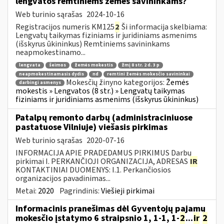
lengvatos remtiniems žemės savininkams?
Web turinio sąrašas
2024-10-16
Registracijos numeris KM125
2
Ši informacija skelbiama:
Lengvatų taikymas fiziniams ir juridiniams asmenims
(išskyrus ūkininkus) Remtiniems savininkams
neapmokestinamo...
lengvata
šeimos
žemės mokestis
žmį 8 str. 2 d. 3 p
neapmokestinamasis dydis
nd
remtini žemės mokesčio savininkai
Mokesčių žinyno kategorijos:
Žemės
darbingi asmenys
mokestis » Lengvatos (8 str.) » Lengvatų taikymas
fiziniams ir juridiniams asmenims (išskyrus ūkininkus)
Patalpų remonto darbų (administraciniuose
pastatuose Vilniuje) viešasis pirkimas
Web turinio sąrašas
2020-07-16
INFORMACIJA APIE PRADEDAMUS PIRKIMUS Darbų
pirkimai I. PERKANČIOJI ORGANIZACIJA, ADRESAS
IR
KONTAKTINIAI DUOMENYS: I.1. Perkančiosios
organizacijos pavadinimas...
Metai:
2020
Pagrindinis:
Viešieji pirkimai
Informacinis pranešimas dėl Gyventojų pajamų
mokesčio įstatymo 6 straipsnio 1, 1-1, 1-
2
...
ir
2