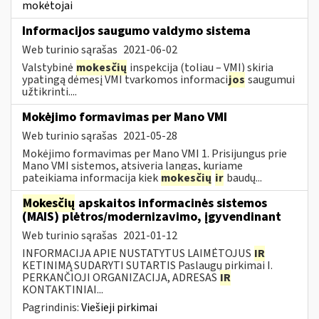
mokėtojai
Informacijos saugumo valdymo sistema
Web turinio sąrašas
2021-06-02
Valstybinė
mokesčių
inspekcija (toliau – VMI) skiria
ypatingą dėmesį VMI tvarkomos informaci
jos
saugumui
užtikrinti....
Mokėjimo formavimas per Mano VMI
Web turinio sąrašas
2021-05-28
Mokėjimo formavimas per Mano VMI 1. Prisijungus prie
Mano VMI sistemos, atsiveria langas, kuriame
pateikiama informacija kiek
mokesčių
ir
baudų...
Mokesčių
apskaitos informacinės sistemos
(MAIS) plėtros/modernizavimo, įgyvendinant
Web turinio sąrašas
2021-01-12
INFORMACIJA APIE NUSTATYTUS LAIMĖTOJUS
IR
KETINIMĄ SUDARYTI SUTARTIS Paslaugų pirkimai I.
PERKANČIOJI ORGANIZACIJA, ADRESAS
IR
KONTAKTINIAI...
Pagrindinis:
Viešieji pirkimai