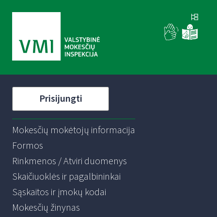
Prisijungti
Mokesčių mokėtojų informacija
Formos
Rinkmenos / Atviri duomenys
Skaičiuoklės ir pagalbininkai
Sąskaitos ir įmokų kodai
Mokesčių žinynas