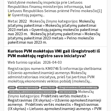
Valstybinė mokesčių inspekcija prie Lietuvos
Respublikos finansų ministerijos informuoja, kad
Lietuvos Respublikos Seimas priėmė Pelno mokesčio[1]
ir
Gyventojų pajamų...
Metai:
2022
Mokesčių žinyno kategorijos:
Mokesčių
įstatymų pakeitimai » Mokesčių įstatymų pakeitimai
2023 metais » Gyventojų pajamų mokesčio pakeitimai
nuo 2023 m.
Mokesčių įstatymų pakeitimai » Mokesčių
įstatymų pakeitimai 2023 metais » Pelno mokesčio
pakeitimai nuo 2023 m.
Kuriuos PVM mokėtojus VMI gali išregistruoti iš
PVM mokėtojų registro savo iniciatyva?
Web turinio sąrašas
2026-04-03
Registracijos numeris KM0746 Ši informacija skelbiama:
Užsienio apmokestinamieji asmenys Mokesčių
administratoriaus iniciatyva, prieš tai įvertinus PVM
mokėtojų ekonominės veiklos pobūdį (mokesčių...
pvm
pvm registracija
pvmį 75 str
išregistravimas iš pvm mokėtojų
Mokesčių
mokesčių administratoriaus iniciatyva
vmi iniciatyva
žinyno kategorijos:
Pridėtinės vertės mokestis »
Registravimas (IX skyrius) » Užsienio apmokestinamieji
asmenys
Pridėtinės vertės mokestis » Registravimas
(IX skyrius) » Lietuvos apmokestinamieji asmenys » PVM