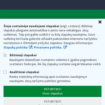
Valstybinė mokesčių inspekcija prie Lietuvos
U
Respublikos finansų ministerijos
Šioje svetainėje naudojami slapukai
(angl. cookies). Būtinieji
slapukai įdiegiami automatiškai ir jiems nėra reikalingas Jūsų
Biudžetinė įstaiga. Juridinio asmens kodas — 188659752,
sutikimas. Taip pat galite sutikti ir su kitų slapukų naudojimu. Savo
adresas: Vasario 16-osios g. 14, 01107 Vilnius, Lietuva, el.paštas:
sutikimą bet kada galėsite atšaukti pakeisdami interneto naršyklės
vmi@vmi.lt
, E. pristatymo dėžutės adresas 188659752
nustatymus ir ištrindami įrašytus slapukus. Daugiau informacijos
Duomenys apie Valstybinę mokesčių inspekciją prie Lietuvos
Slapukų politika
;
Privatumo politika.
Respublikos finansų ministerijos kaupiami ir saugomi Juridinių
asmenų registre
Būtinieji slapukai
Naudojami sklandžiam svetainės veikimui ir įgalina pagrindines
svetainės funkcijas. Be šių slapukų svetainė negali tinkamai veikti.
Analitiniai slapukai
Renka statistinę informaciją apie svetainės naudojimą ir
naudojami Jūsų naršymo patirties gerinimui.
PATVIRTINTI
Visus slapukus
PATVIRTINTI