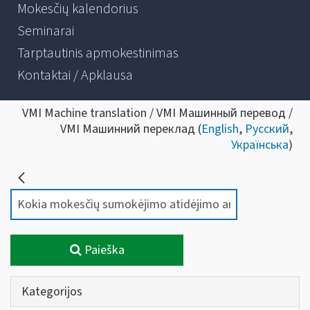
Mokesčių kalendorius
Seminarai
Tarptautinis apmokestinimas
Kontaktai / Apklausa
VMI Machine translation / VMI Машинный перевод /
VMI Машинний переклад (
English
,
Русский
,
Українська
)
Paieška
Kategorijos