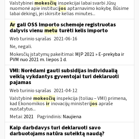
Valstybinei
mokesčių
inspekcijai labai svarbi Jūsų
nuomonė apie instituci
jos
aptarnavimo kokybę. Būsime
labai dėkingi, jei skirsite kelias minutes...
Ar
gali OSS Importo schemoje registruotas
dalyvis vienu
metu
turėti kelis importo
Web turinio sąrašas
2021-06-16
Ne, negali.
Mokesčių įstatymų pakeitimai:
MĮP 2021 » E-prekyba ir
PVM nuo 2021 m. liepos 1 d.
VMI: Norėdami gauti subsidijas individualią
veiklą vykdantys gyventojai turi deklaruoti
pajamas
Web turinio sąrašas
2021-04-12
Valstybinė
mokesčių
inspekcija (toliau – VMI) primena,
kad Ekonomikos
ir
inovacijų ministeri
jos
apraše
nustatytus...
Metai:
2021
Pagrindinis:
Naujiena
Kaip darbdavys turi deklaruoti savo
darbuotojams natūra suteiktą naudą?