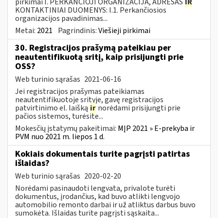
pirkimai I. PERKANČIOJI ORGANIZACIJA, ADRESAS
IR
KONTAKTINIAI DUOMENYS: I.1. Perkančiosios
organizacijos pavadinimas...
Metai:
2021
Pagrindinis:
Viešieji pirkimai
30. Registracijos prašymą pateikiau per
neautentifikuotą sritį, kaip prisijungti prie
OSS?
Web turinio sąrašas
2021-06-16
Jei registracijos prašymas pateikiamas
neautentifikuotoje srityje, gavę registracijos
patvirtinimo el. laišką
ir
norėdami prisijungti prie
pačios sistemos, turėsite...
Mokesčių įstatymų pakeitimai:
MĮP 2021 » E-prekyba ir
PVM nuo 2021 m. liepos 1 d.
Kokiais dokumentais turite pagrįsti patirtas
išlaidas?
Web turinio sąrašas
2020-02-20
Norėdami pasinaudoti lengvata, privalote turėti
dokumentus, įrodančius, kad buvo atlikti lengvojo
automobilio remonto darbai ir už atliktus darbus buvo
sumokėta. Išlaidas turite pagrįsti sąskaita...