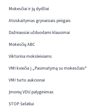
Mokesčiai ir jų dydžiai
Atsiskaitymas grynaisiais pinigais
Dažniausiai užduodami klausimai
Mokesčių ABC
Viktorina moksleiviams
VMI kviečia į „Pasimatymą su mokesčiais“
VMI turto aukcionai
Įmonių VDU palyginimas
STOP šešėliui