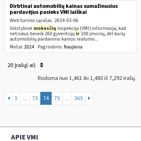
Dirbtinai automobilių kainas sumažinusius
pardavėjus pasieks VMI laiškai
Web turinio sąrašas
2024-03-06
Valstybinė
mokesčių
inspekcija (VMI) informuoja, kad
netrukus beveik 260 gyventojų
ir
100 įmonių, dėl kurių
automobilių pardavimo kainos realumo...
Metai:
2024
Pagrindinis:
Naujiena
20 Įrašų(-ai)
Rodoma nuo 1,461 iki 1,480 iš 7,292 irašų.
1
...
73
74
75
...
365
APIE VMI