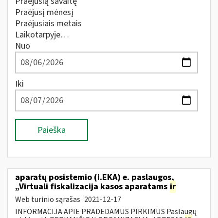
Praėjusią savaitę
Praėjusį mėnesį
Praėjusiais metais
Laikotarpyje…
Nuo
Iki
Paieška
aparatų posistemio (i.EKA) e. paslaugos,
„Virtuali fiskalizacija kasos aparatams
ir
Web turinio sąrašas
2021-12-17
INFORMACIJA APIE PRADEDAMUS PIRKIMUS Paslaugų