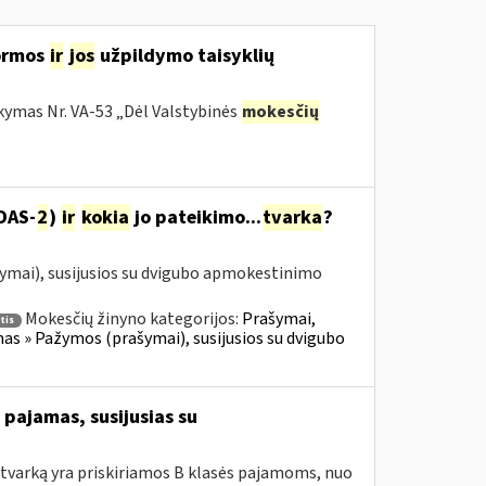
ormos
ir
jos
užpildymo taisyklių
kymas Nr. VA-53 „Dėl Valstybinės
mokesčių
DAS-
2
)
ir
kokia
jo pateikimo...
tvarka
?
ymai), susijusios su dvigubo apmokestinimo
Mokesčių žinyno kategorijos:
Prašymai,
tis
 » Pažymos (prašymai), susijusios su dvigubo
pajamas, susijusias su
tvarką yra priskiriamos B klasės pajamoms, nuo