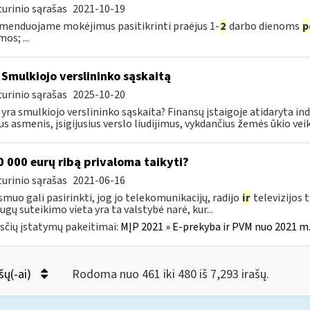
urinio sąrašas
2021-10-19
enduojame mokėjimus pasitikrinti praėjus 1-
2
darbo dienoms
p
os; ...
 Smulkiojo verslininko sąskaitą
urinio sąrašas
2025-10-20
 yra smulkiojo verslininko sąskaita? Finansų įstaigoje atidaryta in
ius asmenis, įsigijusius verslo liudijimus, vykdančius žemės ūkio veikl
 000 eurų ribą privaloma taikyti?
urinio sąrašas
2021-06-16
smuo gali pasirinkti, jog jo telekomunikacijų, radijo
ir
televizijos 
ugų suteikimo vieta yra ta valstybė narė, kur...
čių įstatymų pakeitimai:
MĮP 2021 » E-prekyba ir PVM nuo 2021 m. 
šų(-ai)
Rodoma nuo 461 iki 480 iš 7,293 irašų.