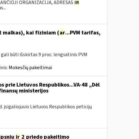
KANČIOJI ORGANIZACIJA, ADRESAS
IR
...
malkas), kai fiziniam (
ar
...PVM tarifas,
ali būti išskirtas 9 proc. lengvatinis PVM
nis:
Mokesčių pakeitimai
s prie Lietuvos Respublikos...VA-48 „Dėl
finansų ministerijos
 įsigaliojusio Lietuvos Respublikos peticijų
ipsniu
ir
2
priedo pakeitimo