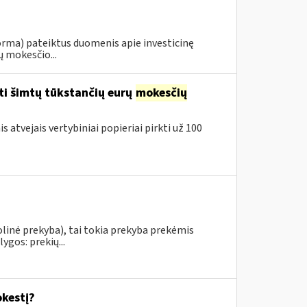
orma) pateiktus duomenis apie investicinę
ų mokesčio...
ti šimtų tūkstančių eurų
mokesčių
 atvejais vertybiniai popieriai pirkti už 100
linė prekyba), tai tokia prekyba prekėmis
ygos: prekių...
kestį?