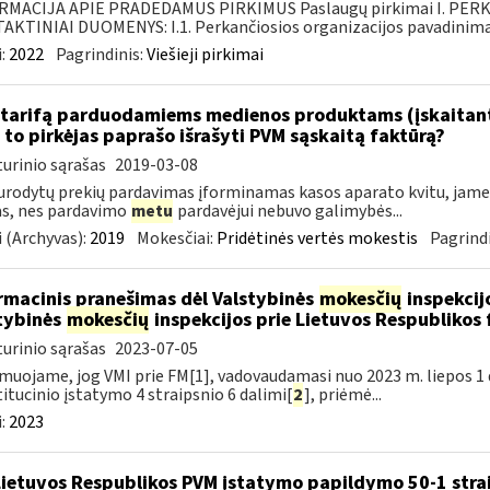
RMACIJA APIE PRADEDAMUS PIRKIMUS Paslaugų pirkimai I. PER
KTINIAI DUOMENYS: I.1. Perkančiosios organizacijos pavadinimas
:
2022
Pagrindinis:
Viešieji pirkimai
tarifą parduodamiems medienos produktams (įskaitant 
to pirkėjas paprašo išrašyti PVM sąskaitą faktūrą?
urinio sąrašas
2019-03-08
urodytų prekių pardavimas įforminamas kasos aparato kvitu, jame g
as, nes pardavimo
metu
pardavėjui nebuvo galimybės...
 (Archyvas):
2019
Mokesčiai:
Pridėtinės vertės mokestis
Pagrindi
rmacinis pranešimas dėl Valstybinės
mokesčių
inspekcijo
tybinės
mokesčių
inspekcijos prie Lietuvos Respublikos 
urinio sąrašas
2023-07-05
muojame, jog VMI prie FM[1], vadovaudamasi nuo 2023 m. liepos 1 d.
itucinio įstatymo 4 straipsnio 6 dalimi[
2
], priėmė...
:
2023
Lietuvos Respublikos PVM įstatymo papildymo 50-1 stra