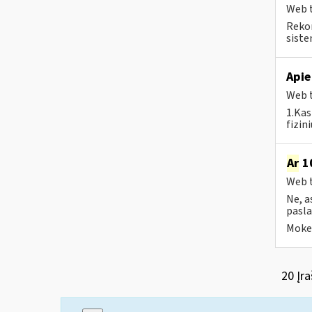
Web t
Rekom
sistem
Apie
Web t
1.Kas
fizin
Ar
10
Web t
Ne, a
pasla
Mokes
20 Įra