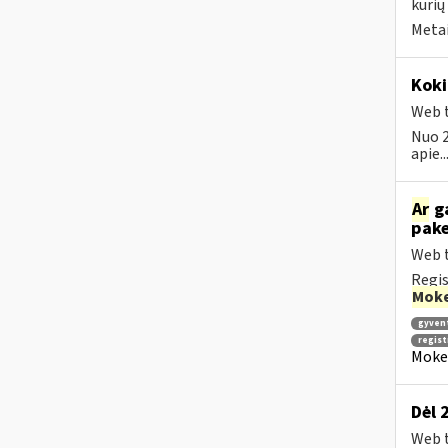
kurių
Metai
Koki
Web t
Nuo 2
apie..
Ar
ga
pake
Web t
Regis
Moke
gyven
regis
Mokes
Dėl 
Web t