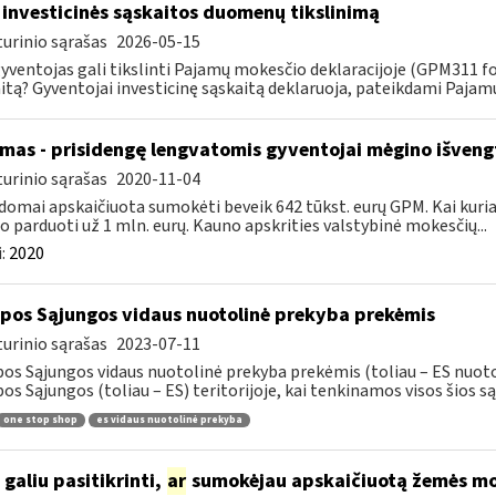
 investicinės sąskaitos duomenų tikslinimą
urinio sąrašas
2026-05-15
gyventojas gali tikslinti Pajamų mokesčio deklaracijoje (GPM311 f
itą? Gyventojai investicinę sąskaitą deklaruoja, pateikdami Pajam
mas - prisidengę lengvatomis gyventojai mėgino išveng
urinio sąrašas
2020-11-04
domai apskaičiuota sumokėti beveik 642 tūkst. eurų GPM. Kai kuriais
 o parduoti už 1 mln. eurų. Kauno apskrities valstybinė mokesčių...
:
2020
pos Sąjungos vidaus nuotolinė prekyba prekėmis
urinio sąrašas
2023-07-11
os Sąjungos vidaus nuotolinė prekyba prekėmis (toliau – ES nuoto
os Sąjungos (toliau – ES) teritorijoje, kai tenkinamos visos šios sąl
one stop shop
es vidaus nuotolinė prekyba
 galiu pasitikrinti,
ar
sumokėjau apskaičiuotą žemės mo