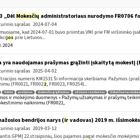
3 „Dėl
Mokesčių
administratoriaus nurodymo FR0706 f
urinio sąrašas
2024-07-04
muojame, kad 2024-07-01 buvo priimtas VMI prie FM viršininko įsa
kci
jos
prie Lietuvos...
:
2024
 yra naudojamas prašymas grąžinti įskaitytą mokestį (
urinio sąrašas
2025-04-02
tracijos numeris KM1531 Ši informacija skelbiama: Pažymos (praš
nimu (FR0021, FR002
2
, FR0023, FR0254)...
fr0022
prašymas
mokesčio grąžinimas
užsienio rezidentas
išskaičiuotas mokes
os ir mokėjimo duomenys » Pažymų užsakymas ir prašymų teikimas
kestinimo naikinimu (FR0021,
mažosios bendrijos narys (
ir
vadovas) 2019 m. išsimokės 
urinio sąrašas
2019-03-12
ntis GPMĮ 22 straipsniu, šios pajamos pagal mokesčio mokėjimo 