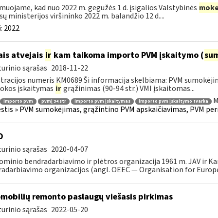
muojame, kad nuo 2022 m. gegužės 1 d. įsigalios Valstybinės
moke
sų ministerijos viršininko 2022 m. balandžio 12 d....
:
2022
ais atvejais
ir
kam taikoma importo PVM įskaitymo (
su
urinio sąrašas
2018-11-22
tracijos numeris KM0689 Ši informacija skelbiama: PVM sumokėji
okos įskaitymas
ir
grąžinimas (90-94 str.) VMI įskaitomas...
M
importo pvm
pvmį 94 str
importo pvm įskaitymas
importo pvm įskaitymo tvarka
tis » PVM sumokėjimas, grąžintino PVM apskaičiavimas, PVM per
O
urinio sąrašas
2020-04-07
minio bendradarbiavimo ir plėtros organizacija 1961 m. JAV ir K
adarbiavimo organizacijos (angl. OEEC — Organisation for Europ
mobilių remonto paslaugų viešasis pirkimas
urinio sąrašas
2022-05-20