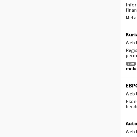
Infor
finan
Metai
Kuri
Web t
Regis
perm
pvm
mokes
EBP
Web t
Ekono
bendr
Auto
Web t