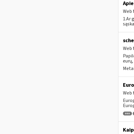
Apie
Web t
1.Ar 
sąska
sche
Web t
Papil
eurų,
Metai
Euro
Web t
Europ
Europ
oss
Kaip