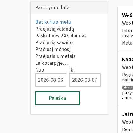
Parodymo data
VA-9
Bet kuriuo metu
Web t
Praėjusią valandą
Infor
Paskutines 24 valandas
inspe
Praėjusią savaitę
Metai
Praėjusį mėnesį
Praėjusiais metais
Kada
Laikotarpyje…
Web t
Nuo
Iki
Regis
naiki
das-2
pažym
apmo
Paieška
Jei 
Web t
Remia