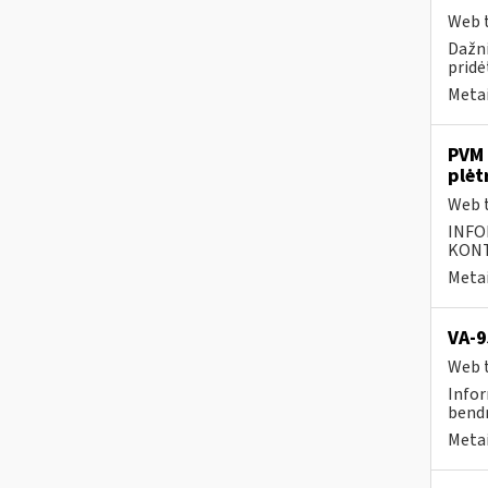
Web t
Dažni
pridė
Metai
PVM 
plėt
Web t
INFO
KONTA
Metai
VA-9
Web t
Infor
bend
Metai