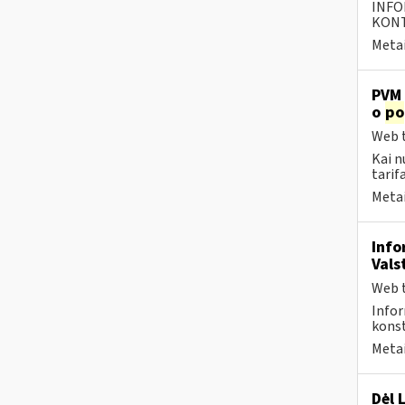
INFO
KONTA
Metai
PVM 
o
po
Web t
Kai n
tarif
Metai
Info
Vals
Web t
Infor
konst
Metai
Dėl 