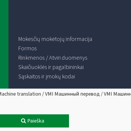
Mokesčių mokėtojų informacija
Formos
Rinkmenos / Atviri duomenys
Skaičiuoklės ir pagalbininkai
Sąskaitos ir įmokų kodai
Machine translation / VMI Машинный перевод / VMI Машин
Paieška