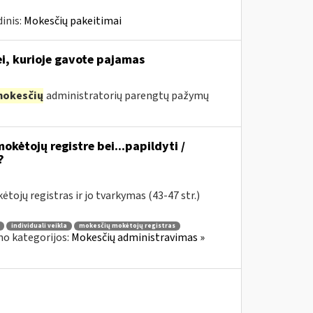
inis:
Mokesčių pakeitimai
ei, kurioje gavote pajamas
okesčių
administratorių parengtų pažymų
okėtojų registre bei...papildyti /
?
tojų registras ir jo tvarkymas (43-47 str.)
individuali veikla
mokesčių mokėtojų registras
no kategorijos:
Mokesčių administravimas »