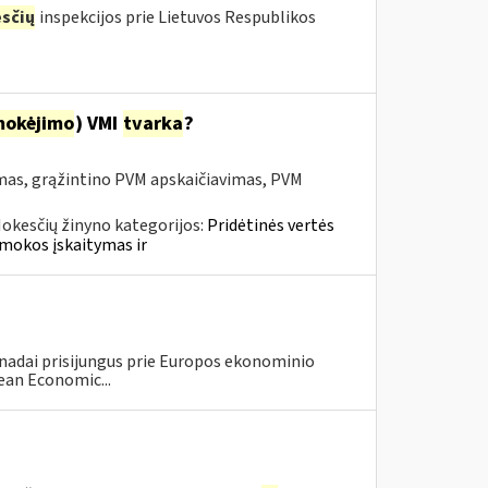
sčių
inspekcijos prie Lietuvos Respublikos
mokėjimo
) VMI
tvarka
?
mas, grąžintino PVM apskaičiavimas, PVM
okesčių žinyno kategorijos:
Pridėtinės vertės
mokos įskaitymas ir
anadai prisijungus prie Europos ekonominio
ean Economic...