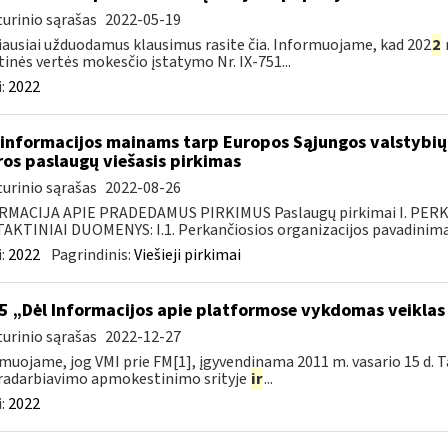
urinio sąrašas
2022-05-19
ausiai užduodamus klausimus rasite čia. Informuojame, kad 202
2
tinės vertės mokesčio įstatymo Nr. IX-751...
:
2022
informacijos mainams tarp Europos Sąjungos valstybių 
ros paslaugų viešasis pirkimas
urinio sąrašas
2022-08-26
RMACIJA APIE PRADEDAMUS PIRKIMUS Paslaugų pirkimai I. PER
KTINIAI DUOMENYS: I.1. Perkančiosios organizacijos pavadinimas
:
2022
Pagrindinis:
Viešieji pirkimai
5 „Dėl Informacijos apie platformose vykdomas veiklas
urinio sąrašas
2022-12-27
muojame, jog VMI prie FM[1], įgyvendinama 2011 m. vasario 15 d. T
radarbiavimo apmokestinimo srityje
ir
...
:
2022