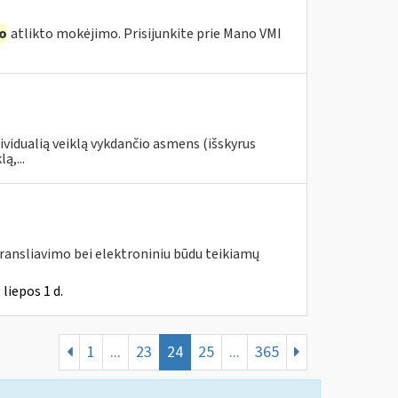
o
atlikto mokėjimo. Prisijunkite prie Mano VMI
dividualią veiklą vykdančio asmens (išskyrus
ą,...
transliavimo bei elektroniniu būdu teikiamų
liepos 1 d.
1
...
23
24
25
...
365