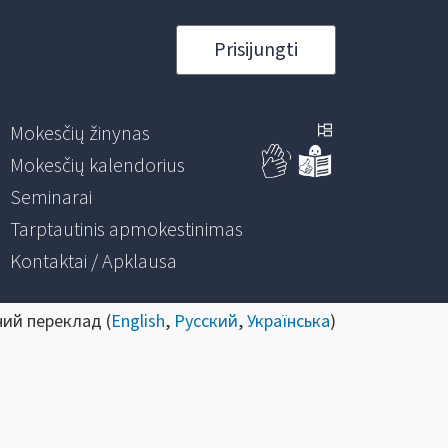
Prisijungti
Mokesčių žinynas
Mokesčių kalendorius
Seminarai
Tarptautinis apmokestinimas
Kontaktai / Apklausa
ний переклад (
English
,
Русский
,
Українська
)