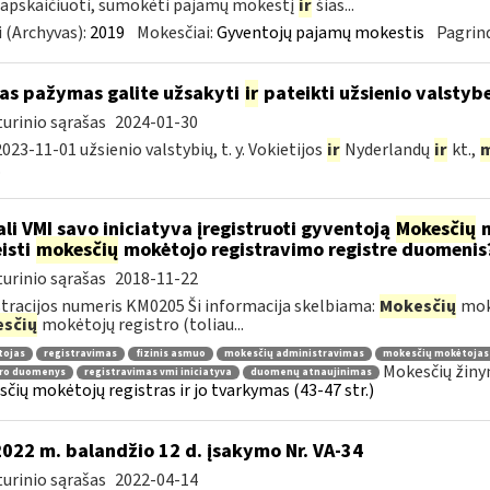
 apskaičiuoti, sumokėti pajamų mokestį
ir
šias...
 (Archyvas):
2019
Mokesčiai:
Gyventojų pajamų mokestis
Pagrind
as pažymas galite užsakyti
ir
pateikti užsienio valstyb
urinio sąrašas
2024-01-30
023-11-01 užsienio valstybių, t. y. Vokietijos
ir
Nyderlandų
ir
kt.,
m
.
li VMI savo iniciatyva įregistruoti gyventoją
Mokesčių
m
isti
mokesčių
mokėtojo registravimo registre duomenis
urinio sąrašas
2018-11-22
tracijos numeris KM0205 Ši informacija skelbiama:
Mokesčių
mokė
sčių
mokėtojų registro (toliau...
tojas
registravimas
fizinis asmuo
mokesčių administravimas
mokesčių mokėtojas
Mokesčių žiny
tro duomenys
registravimas vmi iniciatyva
duomenų atnaujinimas
čių mokėtojų registras ir jo tvarkymas (43-47 str.)
2022 m. balandžio 12 d. įsakymo Nr. VA-34
urinio sąrašas
2022-04-14