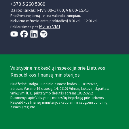
+370 5 260 5060
Darbo laikas: I-IV 8.00-17.00, V 8.00-15.45.
Prieššventinę dieną - viena valanda trumpiau.
Kiekvieno mėnesio antrą penktadienį 8.00 val. - 12.00 val.
Mano VMI
Paklausimas per
Valstybinė mokesčių inspekcija prie Lietuvos
Respublikos finansų ministerijos
Biudžetinė įstaiga. Juridinio asmens kodas — 188659752,
adresas: Vasario 16-osios g. 14, 01107 Vilnius, Lietuva, el.paštas:
vmi@vmi.lt
, E. pristatymo dėžutės adresas 188659752
Duomenys apie Valstybinę mokesčių inspekciją prie Lietuvos
Respublikos finansų ministerijos kaupiami ir saugomi Juridinių
asmenų registre