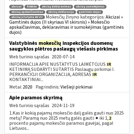
akcizai
fr0630a
akcizų deklaravimas
akcizų sumokėjimas
akcizų apskaičiavimas
akcizų deklaracija
gamtinės dujos
Mokesčių žinyno kategorijos:
Akcizai »
akcizų įstatymo 60 str
Gamtinės dujos (II skyriaus VI skirsnis) » Mokesčio
apskaičiavimas, deklaravimas ir sumokėjimas (gamtinės
dujos)
Valstybinės
mokesčių
inspekcijos duomenų
saugyklos plėtros paslaugų viešasis pirkimas
Web turinio sąrašas
2020-07-14
INFORMACIJA APIE NUSTATYTUS LAIMĖTOJUS
IR
KETINIMĄ SUDARYTI SUTARTIS Paslaugų pirkimai I.
PERKANČIOJI ORGANIZACIJA, ADRESAS
IR
KONTAKTINIAI...
Metai:
2020
Pagrindinis:
Viešieji pirkimai
Apie paramos skyrimą
Web turinio sąrašas
2024-11-19
1.Kas ir kokią pajamų mokesčio dalį galės gauti nuo 2025
metų? Paramą nuo 2025 metų galės gauti: ● iki 1,
2
procento pajamų mokesčio paramos gavėjai, pagal
Lietuvos...