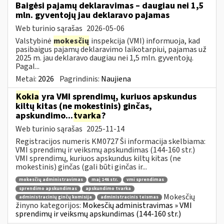
Baigėsi pajamų deklaravimas – daugiau nei 1,5
mln. gyventojų jau deklaravo pajamas
Web turinio sąrašas
2026-05-06
Valstybinė
mokesčių
inspekcija (VMI) informuoja, kad
pasibaigus pajamų deklaravimo laikotarpiui, pajamas už
2025 m. jau deklaravo daugiau nei 1,5 mln. gyventojų.
Pagal...
Metai:
2026
Pagrindinis:
Naujiena
Kokia
yra VMI sprendimų, kuriuos apskundus
kiltų kitas (ne mokestinis) ginčas,
apskundimo...
tvarka
?
Web turinio sąrašas
2025-11-14
Registracijos numeris KM0727 Ši informacija skelbiama:
VMI sprendimų ir veiksmų apskundimas (144-160 str.)
VMI sprendimų, kuriuos apskundus kiltų kitas (ne
mokestinis) ginčas (gali būti ginčas ir...
mokesčių administravimas
maį 146 str.
vmi sprendimas
sprendimo apskundimas
apskundimo tvarka
Mokesčių
administracinių ginčų komisija
administracinis teismas
žinyno kategorijos:
Mokesčių administravimas » VMI
sprendimų ir veiksmų apskundimas (144-160 str.)