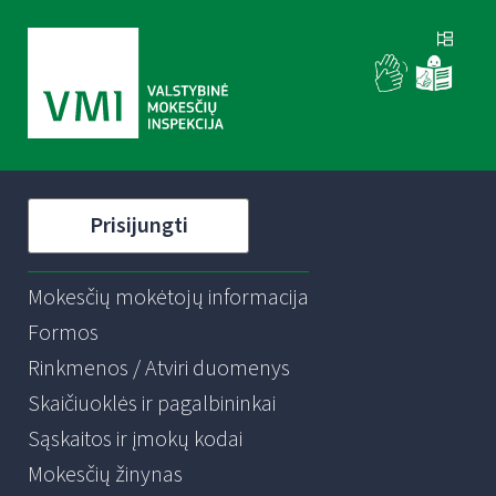
Prisijungti
Mokesčių mokėtojų informacija
Formos
Rinkmenos / Atviri duomenys
Skaičiuoklės ir pagalbininkai
Sąskaitos ir įmokų kodai
Mokesčių žinynas