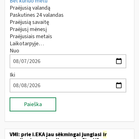
Bet kuriuo metu
Praėjusią valandą
Paskutines 24 valandas
Praėjusią savaitę
Praėjusį mėnesį
Praėjusiais metais
Laikotarpyje…
Nuo
Iki
Paieška
VMI: prie i.EKA jau sėkmingai jungiasi
ir