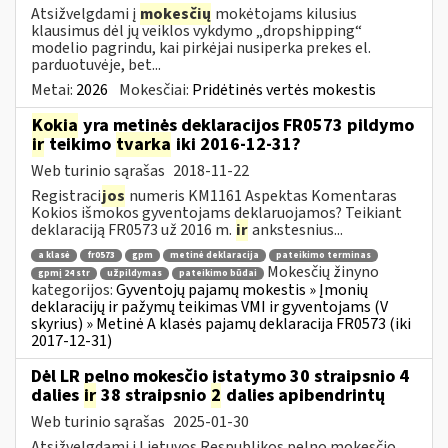
Atsižvelgdami į
mokesčių
mokėtojams kilusius
klausimus dėl jų veiklos vykdymo „dropshipping“
modelio pagrindu, kai pirkėjai nusiperka prekes el.
parduotuvėje, bet...
Metai:
2026
Mokesčiai:
Pridėtinės vertės mokestis
Kokia
yra metinės deklaracijos FR0573 pildymo
ir
teikimo
tvarka
iki 2016-12-31?
Web turinio sąrašas
2018-11-22
Registraci
jos
numeris KM1161 Aspektas Komentaras
Kokios išmokos gyventojams deklaruojamos? Teikiant
deklaraciją FR0573 už 2016 m.
ir
ankstesnius...
a klasė
fr0573
gpm
metinė deklaracija
pateikimo terminas
Mokesčių žinyno
gpmį 24 str
užpildymas
pateikimo būdai
kategorijos:
Gyventojų pajamų mokestis » Įmonių
deklaracijų ir pažymų teikimas VMI ir gyventojams (V
skyrius) » Metinė A klasės pajamų deklaracija FR0573 (iki
2017-12-31)
Dėl LR pelno mokesčio įstatymo 30 straipsnio 4
dalies
ir
38 straipsnio
2
dalies apibendrintų
Web turinio sąrašas
2025-01-30
Atsižvelgdami į Lietuvos Respublikos pelno mokesčio