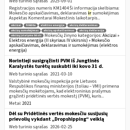
Web turinio sąrašas
2025-09-01
Registracijos numeris KM1404 Ši informacija skelbiama:
Mokesčio apskaičiavimas, deklaravimas
ir
sumokėjimas
Aspektas Komentarai Mokestinis laikotarpis...
akcizai
fr0630a
elektros energija
akcizų deklaravimas
akcizų sumokėjimas
akcizų apskaičiavimas
akcizų deklaracija
Mokesčių žinyno kategorijos:
Akcizai »
akcizų įstatymo 50 str
Elektros energija (II skyriaus IV skirsnis) » Mokesčio
apskaičiavimas, deklaravimas ir sumokėjimas (elektros
energija)
Norintieji susigrąžinti PVM iš Jungtinės
Karalystės turėtų suskubti iki kovo 31 d.
Web turinio sąrašas
2021-03-10
Valstybinė mokesčių inspekcija prie Lietuvos
Respublikos finansų ministerijos (toliau – VMI) primena
mokesčių mokėtojams, kad elektroninius prašymus
grąžinti pridėtinės vertės mokestį (PVM), kuris...
Metai:
2021
Dėl su Pridėtinės vertės mokesčiu susijusių
prievolių vykdant „Dropshipping“ veiklą
Web turinio sąrašas
2026-02-25