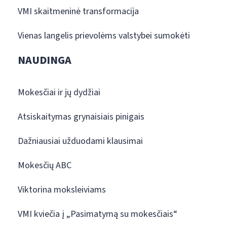
VMI skaitmeninė transformacija
Vienas langelis prievolėms valstybei sumokėti
NAUDINGA
Mokesčiai ir jų dydžiai
Atsiskaitymas grynaisiais pinigais
Dažniausiai užduodami klausimai
Mokesčių ABC
Viktorina moksleiviams
VMI kviečia į „Pasimatymą su mokesčiais“