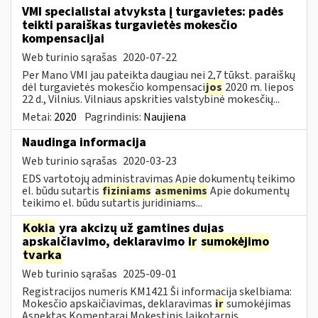
VMI specialistai atvyksta į turgavietes: padės
teikti paraiškas turgavietės mokesčio
kompensacijai
Web turinio sąrašas
2020-07-22
Per Mano VMI jau pateikta daugiau nei 2,7 tūkst. paraiškų
dėl turgavietės mokesčio kompensaci
jos
2020 m. liepos
22 d., Vilnius. Vilniaus apskrities valstybinė mokesčių...
Metai:
2020
Pagrindinis:
Naujiena
Naudinga informacija
Web turinio sąrašas
2020-03-23
EDS vartotojų administravimas Apie dokumentų teikimo
el. būdu sutartis
fiziniams
asmenims
Apie dokumentų
teikimo el. būdu sutartis juridiniams...
Kokia
yra akcizų už gamtines dujas
apskaičiavimo, deklaravimo
ir
sumokėjimo
tvarka
Web turinio sąrašas
2025-09-01
Registracijos numeris KM1421 Ši informacija skelbiama:
Mokesčio apskaičiavimas, deklaravimas
ir
sumokėjimas
Aspektas Komentarai Mokestinis laikotarpis...