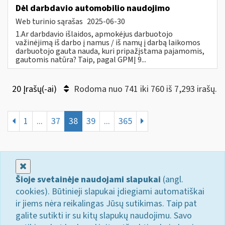
Dėl darbdavio automobilio naudojimo
Web turinio sąrašas
2025-06-30
1.Ar darbdavio išlaidos, apmokėjus darbuotojo
važinėjimą iš darbo į namus / iš namų į darbą laikomos
darbuotojo gauta nauda, kuri pripažįstama pajamomis,
gautomis natūra? Taip, pagal GPMĮ 9...
20 Įrašų(-ai)
Rodoma nuo 741 iki 760 iš 7,293 irašų.
1
...
37
38
39
...
365
Uždaryti
Šioje svetainėje naudojami slapukai
(angl.
cookies). Būtinieji slapukai įdiegiami automatiškai
ir jiems nėra reikalingas Jūsų sutikimas. Taip pat
galite sutikti ir su kitų slapukų naudojimu. Savo