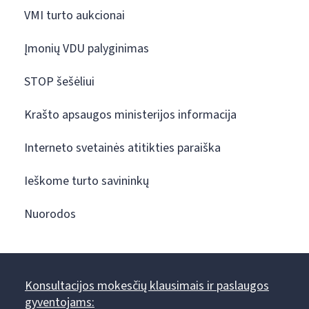
VMI turto aukcionai
Įmonių VDU palyginimas
STOP šešėliui
Krašto apsaugos ministerijos informacija
Interneto svetainės atitikties paraiška
Ieškome turto savininkų
Nuorodos
Konsultacijos mokesčių klausimais ir paslaugos
gyventojams: