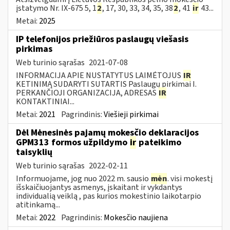
įstatymo Nr. IX-675 5, 1
2
, 17, 30, 33, 34, 35, 38
2
, 41
ir
43...
Metai:
2025
IP telefonijos priežiūros paslaugų viešasis
pirkimas
Web turinio sąrašas
2021-07-08
INFORMACIJA APIE NUSTATYTUS LAIMĖTOJUS
IR
KETINIMĄ SUDARYTI SUTARTIS Paslaugų pirkimai I.
PERKANČIOJI ORGANIZACIJA, ADRESAS
IR
KONTAKTINIAI...
Metai:
2021
Pagrindinis:
Viešieji pirkimai
Dėl Mėnesinės pajamų mokesčio deklaracijos
GPM313 formos užpildymo
ir
pateikimo
taisyklių
Web turinio sąrašas
2022-02-11
Informuojame, jog nuo 2022 m. sausio
mėn
. visi mokestį
išskaičiuojantys asmenys, įskaitant ir vykdantys
individualią veiklą , pas kurios mokestinio laikotarpio
atitinkamą...
Metai:
2022
Pagrindinis:
Mokesčio naujiena