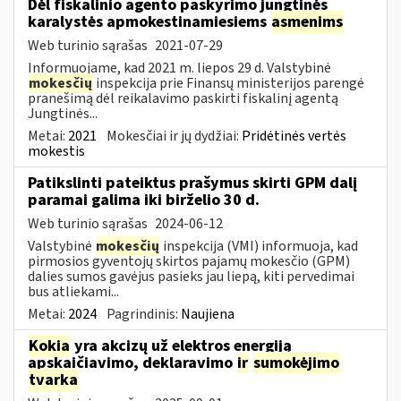
Dėl fiskalinio agento paskyrimo jungtinės
karalystės apmokestinamiesiems
asmenims
Web turinio sąrašas
2021-07-29
Informuojame, kad 2021 m. liepos 29 d. Valstybinė
mokesčių
inspekcija prie Finansų ministerijos parengė
pranešimą dėl reikalavimo paskirti fiskalinį agentą
Jungtinės...
Metai:
2021
Mokesčiai ir jų dydžiai:
Pridėtinės vertės
mokestis
Patikslinti pateiktus prašymus skirti GPM dalį
paramai galima iki birželio 30 d.
Web turinio sąrašas
2024-06-12
Valstybinė
mokesčių
inspekcija (VMI) informuoja, kad
pirmosios gyventojų skirtos pajamų mokesčio (GPM)
dalies sumos gavėjus pasieks jau liepą, kiti pervedimai
bus atliekami...
Metai:
2024
Pagrindinis:
Naujiena
Kokia
yra akcizų už elektros energiją
apskaičiavimo, deklaravimo
ir
sumokėjimo
tvarka