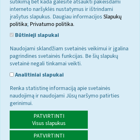
sutikimą bet kada galėsite atšaukti pakeisdami
interneto naršyklės nustatymus ir ištrindami
įrašytus slapukus. Daugiau informacijos
Slapukų
politika
;
Privatumo politika.
Būtinieji slapukai
Naudojami sklandžiam svetainės veikimui ir įgalina
pagrindines svetainės funkcijas. Be šių slapukų
svetainė negali tinkamai veikti.
Analitiniai slapukai
Renka statistinę informaciją apie svetainės
naudojimą ir naudojami Jūsų naršymo patirties
gerinimui.
PATVIRTINTI
Visus slapukus
PATVIRTINTI