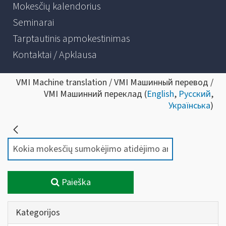
Mokesčių kalendorius
Seminarai
Tarptautinis apmokestinimas
Kontaktai / Apklausa
VMI Machine translation / VMI Машинный перевод /
VMI Машинний переклад (
English
,
Русский
,
Українська
)
Paieška
Kategorijos