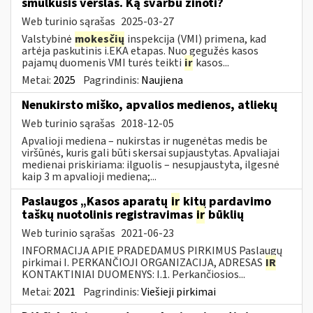
smulkusis verslas. Ką svarbu žinoti?
Web turinio sąrašas
2025-03-27
Valstybinė
mokesčių
inspekcija (VMI) primena, kad
artėja paskutinis i.EKA etapas. Nuo gegužės kasos
pajamų duomenis VMI turės teikti
ir
kasos...
Metai:
2025
Pagrindinis:
Naujiena
Nenukirsto miško, apvalios medienos, atliekų
Web turinio sąrašas
2018-12-05
Apvalioji mediena – nukirstas ir nugenėtas medis be
viršūnės, kuris gali būti skersai supjaustytas. Apvaliajai
medienai priskiriama: ilguolis – nesupjaustyta, ilgesnė
kaip 3 m apvalioji mediena;...
Paslaugos „Kasos aparatų
ir
kitų pardavimo
taškų nuotolinis registravimas
ir
būklių
Web turinio sąrašas
2021-06-23
INFORMACIJA APIE PRADEDAMUS PIRKIMUS Paslaugų
pirkimai I. PERKANČIOJI ORGANIZACIJA, ADRESAS
IR
KONTAKTINIAI DUOMENYS: I.1. Perkančiosios...
Metai:
2021
Pagrindinis:
Viešieji pirkimai