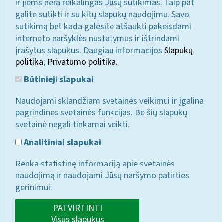
ir jiems nėra reikalingas Jūsų sutikimas. Taip pat
galite sutikti ir su kitų slapukų naudojimu. Savo
sutikimą bet kada galėsite atšaukti pakeisdami
interneto naršyklės nustatymus ir ištrindami
įrašytus slapukus. Daugiau informacijos
Slapukų
politika
;
Privatumo politika.
Būtinieji slapukai
Naudojami sklandžiam svetainės veikimui ir įgalina
pagrindines svetainės funkcijas. Be šių slapukų
svetainė negali tinkamai veikti.
Analitiniai slapukai
Renka statistinę informaciją apie svetainės
naudojimą ir naudojami Jūsų naršymo patirties
gerinimui.
PATVIRTINTI
Visus slapukus