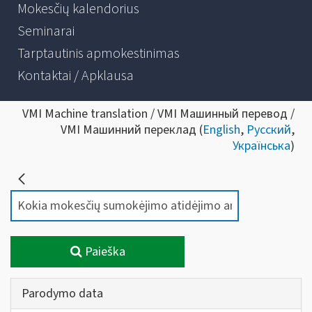
Mokesčių kalendorius
Seminarai
Tarptautinis apmokestinimas
Kontaktai / Apklausa
VMI Machine translation / VMI Машинный перевод /
VMI Машинний переклад (
English
,
Русский
,
Українська
)
Paieška
Parodymo data