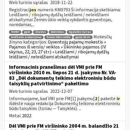
Web turinio sąrašas
2018-11-22
Registraci
jos
numeris KM0793 Ši informacija skelbiama:
Leidžiami / ribojamų dydžių leidžiami / neleidžiami
atskaitymai Žemės ūkio veiklą vykdantis gyventojas,
norėdamas,...
fr0457
gpm
išlaidos
ūkininkas
ilgalaikis turtas
Mokesčių
leidžiami atskaitymai
žemės ūkio veikla
gpmį 18 str
žinyno kategorijos:
Gyventojų pajamų mokestis »
Pajamos iš verslo/ veiklos » Ūkininko pajamos (IV
skyrius, 22, 23, 27 str.) » Leidžiami / ribojamų dydžių
leidžiami / neleidžiami atskaitymai
Informacinis pranešimas dėl VMI prie FM
viršininko 2010 m. liepos 21 d. įsakymo Nr. VA-
83 „Dėl dokumentų teikimo elektroniniu būdu
taisyklių patvirtinimo“ pakeitimo
Web turinio sąrašas
2022-12-07
Informuojame, kad VMI prie FM[1] įsakymu[
2
] pakeitė
ir
išdėstė nauja redakcija Dokumentų teikimo elektroniniu
būdu taisykles (toliau — Taisyklės). ...
Metai:
2022
Dėl VMI prie FM viršininko 2004 m. balandžio 21