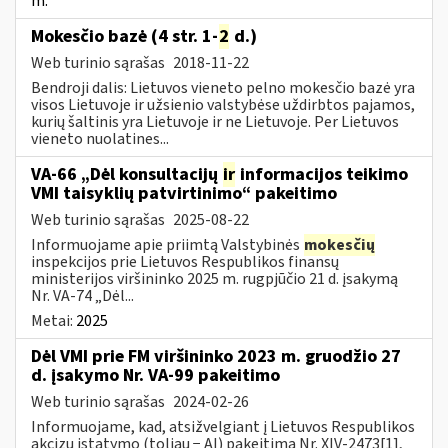
m.
Mokesčio bazė (4 str. 1-
2
d.)
Web turinio sąrašas
2018-11-22
Bendroji dalis: Lietuvos vieneto pelno mokesčio bazė yra
visos Lietuvoje ir užsienio valstybėse uždirbtos pajamos,
kurių šaltinis yra Lietuvoje ir ne Lietuvoje. Per Lietuvos
vieneto nuolatines...
VA-66 „Dėl konsultacijų
ir
informacijos teikimo
VMI taisyklių patvirtinimo“ pakeitimo
Web turinio sąrašas
2025-08-22
Informuojame apie priimtą Valstybinės
mokesčių
inspekcijos prie Lietuvos Respublikos finansų
ministerijos viršininko 2025 m. rugpjūčio 21 d. įsakymą
Nr. VA-74 „Dėl...
Metai:
2025
Dėl VMI prie FM viršininko 2023 m. gruodžio 27
d. įsakymo Nr. VA-99 pakeitimo
Web turinio sąrašas
2024-02-26
Informuojame, kad, atsižvelgiant į Lietuvos Respublikos
akcizų įstatymo (toliau − AĮ) pakeitimą Nr. XIV-2473[1],