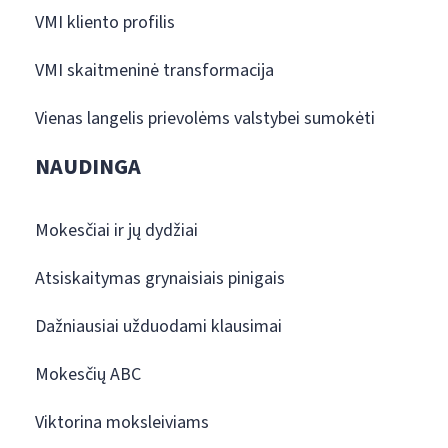
VMI kliento profilis
VMI skaitmeninė transformacija
Vienas langelis prievolėms valstybei sumokėti
NAUDINGA
Mokesčiai ir jų dydžiai
Atsiskaitymas grynaisiais pinigais
Dažniausiai užduodami klausimai
Mokesčių ABC
Viktorina moksleiviams