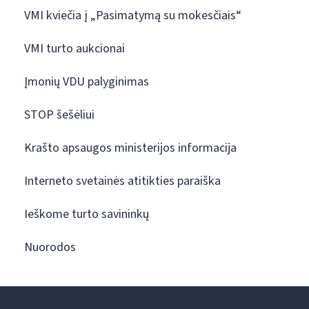
VMI kviečia į „Pasimatymą su mokesčiais“
VMI turto aukcionai
Įmonių VDU palyginimas
STOP šešėliui
Krašto apsaugos ministerijos informacija
Interneto svetainės atitikties paraiška
Ieškome turto savininkų
Nuorodos