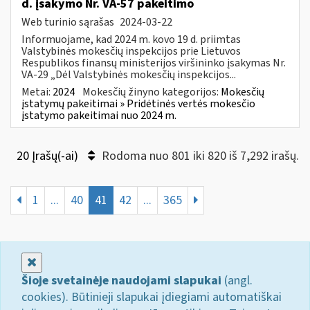
d. įsakymo Nr. VA-57 pakeitimo
Web turinio sąrašas
2024-03-22
Informuojame, kad 2024 m. kovo 19 d. priimtas
Valstybinės mokesčių inspekcijos prie Lietuvos
Respublikos finansų ministerijos viršininko įsakymas Nr.
VA-29 „Dėl Valstybinės mokesčių inspekcijos...
Metai:
2024
Mokesčių žinyno kategorijos:
Mokesčių
įstatymų pakeitimai » Pridėtinės vertės mokesčio
įstatymo pakeitimai nuo 2024 m.
20 Įrašų(-ai)
Rodoma nuo 801 iki 820 iš 7,292 irašų.
1
...
40
41
42
...
365
Uždaryti
Šioje svetainėje naudojami slapukai
(angl.
cookies). Būtinieji slapukai įdiegiami automatiškai