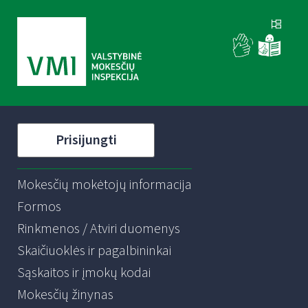
Prisijungti
Mokesčių mokėtojų informacija
Formos
Rinkmenos / Atviri duomenys
Skaičiuoklės ir pagalbininkai
Sąskaitos ir įmokų kodai
Mokesčių žinynas