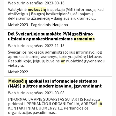
Web turinio sąrašas
2023-03-16
Valstybinė
mokesčių
inspekcija (VMI) informuoja, kad
atsižvelgus į išaugusį besikreipiančių dėl pajamų
deklaravimo užsieniečių – daugiausiai ukrainiečių...
Metai:
2023
Pagrindinis:
Naujiena
Dėl Šveicarijoje sumokėto PVM grąžinimo
užsienio apmokestinamiesiems
asmenims
Web turinio sąrašas
2022-11-15
Šveicarijos mokesčių administratorius informavo, jog
apmokestinamieji asmenys, kurie yra įsikūrę Lietuvos
Respublikoje, jeigu jų buveinė
ar
nuolatinė gyvenamoji
vieta yra...
Metai:
2022
Mokesčių
apskaitos informacinės sistemos
(MAIS) plėtros modernizavimo, įgyvendinant
Web turinio sąrašas
2021-03-08
INFORMACIJA APIE SUDARYTAS SUTARTIS Paslaugų
pirkimai I. PERKANČIOJI ORGANIZACIJA, ADRESAS
IR
KONTAKTINIAI DUOMENYS: I.1. Perkančiosios
organizacijos pavadinimas...