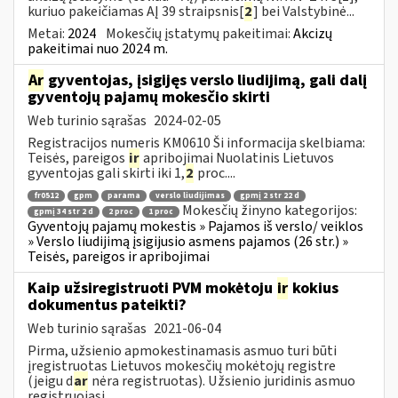
kuriuo pakeičiamas AĮ 39 straipsnis[
2
] bei Valstybinė...
Metai:
2024
Mokesčių įstatymų pakeitimai:
Akcizų
pakeitimai nuo 2024 m.
Ar
gyventojas, įsigijęs verslo liudijimą, gali dalį
gyventojų pajamų mokesčio skirti
Web turinio sąrašas
2024-02-05
Registracijos numeris KM0610 Ši informacija skelbiama:
Teisės, pareigos
ir
apribojimai Nuolatinis Lietuvos
gyventojas gali skirti iki 1,
2
proc....
fr0512
gpm
parama
verslo liudijimas
gpmį 2 str 22 d
Mokesčių žinyno kategorijos:
gpmį 34 str 2 d
2 proc
1 proc
Gyventojų pajamų mokestis » Pajamos iš verslo/ veiklos
» Verslo liudijimą įsigijusio asmens pajamos (26 str.) »
Teisės, pareigos ir apribojimai
Kaip užsiregistruoti PVM mokėtoju
ir
kokius
dokumentus pateikti?
Web turinio sąrašas
2021-06-04
Pirma, užsienio apmokestinamasis asmuo turi būti
įregistruotas Lietuvos mokesčių mokėtojų registre
(jeigu d
ar
nėra registruotas). Užsienio juridinis asmuo
registruojasi...