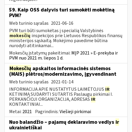
59. Kaip OSS dalyvis turi sumokėti mokėtiną
PVM?
Web turinio sąrašas
2021-06-16
PVM turi būti sumokėtas į specialią Valstybinės
mokesčių
inspekcijos prie Lietuvos Respublikos finansų
ministerijos sąskaitą. Mokėjimo pavedime būtina
nurodyti atitinkamai...
Mokesčių įstatymų pakeitimai:
MĮP 2021 » E-prekyba ir
PVM nuo 2021 m. liepos 1 d.
Mokesčių
apskaitos informacinės sistemos
(MAIS) plėtros/modernizavimo, įgyvendinant
Web turinio sąrašas
2021-01-14
INFORMACIJA APIE NUSTATYTUS LAIMĖTOJUS
IR
KETINIMĄ SUDARYTI SUTARTIS Paslaugų pirkimai I.
PERKANČIOJI ORGANIZACIJA, ADRESAS
IR
KONTAKTINIAI...
Metai:
2021
Pagrindinis:
Viešieji pirkimai
Nuo balandžio – pajamų deklaravimo vedlys
ir
ukrainietiškai