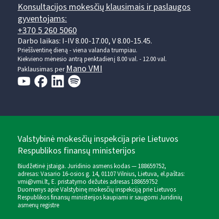
Konsultacijos mokesčių klausimais ir paslaugos
gyventojams:
+370 5 260 5060
Darbo laikas: I-IV 8.00-17.00, V 8.00-15.45.
Prieššventinę dieną - viena valanda trumpiau.
Kiekvieno mėnesio antrą penktadienį 8.00 val. - 12.00 val.
Mano VMI
Paklausimas per
Valstybinė mokesčių inspekcija prie Lietuvos
Respublikos finansų ministerijos
Biudžetinė įstaiga. Juridinio asmens kodas — 188659752,
adresas: Vasario 16-osios g. 14, 01107 Vilnius, Lietuva, el.paštas:
vmi@vmi.lt
, E. pristatymo dėžutės adresas 188659752
Duomenys apie Valstybinę mokesčių inspekciją prie Lietuvos
Respublikos finansų ministerijos kaupiami ir saugomi Juridinių
asmenų registre