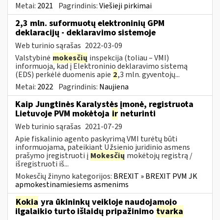
Metai:
2021
Pagrindinis:
Viešieji pirkimai
2,3 mln. suformuotų elektroninių GPM
deklaracijų - deklaravimo sistemoje
Web turinio sąrašas
2022-03-09
Valstybinė
mokesčių
inspekcija (toliau – VMI)
informuoja, kad į Elektroninio deklaravimo sistemą
(EDS) perkėlė duomenis apie
2
,3 mln. gyventojų...
Metai:
2022
Pagrindinis:
Naujiena
Kaip Jungtinės Karalystės įmonė, registruota
Lietuvoje PVM mokėtoja
ir
neturinti
Web turinio sąrašas
2021-07-29
Apie fiskalinio agento paskyrimą VMI turėtų būti
informuojama, pateikiant Užsienio juridinio asmens
prašymo įregistruoti į
Mokesčių
mokėtojų registrą /
išregistruoti iš...
Mokesčių žinyno kategorijos:
BREXIT » BREXIT PVM JK
apmokestinamiesiems asmenims
Kokia
yra ūkininkų veikloje naudojamojo
ilgalaikio turto išlaidų pripažinimo
tvarka