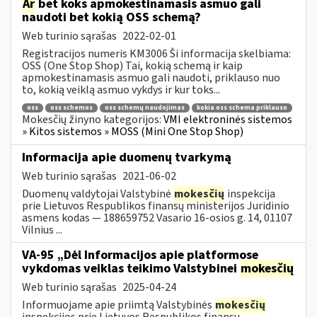
Ar
bet koks apmokestinamasis asmuo gali
naudoti bet kokią OSS schemą?
Web turinio sąrašas
2022-02-01
Registracijos numeris KM3006 Ši informacija skelbiama:
OSS (One Stop Shop) Tai, kokią schemą ir kaip
apmokestinamasis asmuo gali naudoti, priklauso nuo
to, kokią veiklą asmuo vykdys ir kur toks...
oss
oss schemos
oss schemų naudojimas
kokia oss schema priklauso
Mokesčių žinyno kategorijos:
VMI elektroninės sistemos
» Kitos sistemos » MOSS (Mini One Stop Shop)
Informacija apie duomenų tvarkymą
Web turinio sąrašas
2021-06-02
Duomenų valdytojai Valstybinė
mokesčių
inspekcija
prie Lietuvos Respublikos finansų ministerijos Juridinio
asmens kodas — 188659752 Vasario 16-osios g. 14, 01107
Vilnius ...
VA-95 „Dėl Informacijos apie platformose
vykdomas veiklas teikimo Valstybinei
mokesčių
Web turinio sąrašas
2025-04-24
Informuojame apie priimtą Valstybinės
mokesčių
inspekcijos prie Lietuvos Respublikos finansų