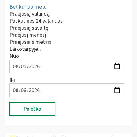
Bet kuriuo metu
Praėjusią valandą
Paskutines 24 valandas
Praėjusią savaitę
Praėjusį mėnesį
Praėjusiais metais
Laikotarpyje…
Nuo
Iki
Paieška