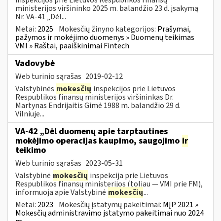
ministerijos viršininko 2025 m. balandžio 23 d. įsakymą
Nr. VA-41 „Dėl...
Metai:
2025
Mokesčių žinyno kategorijos:
Prašymai,
pažymos ir mokėjimo duomenys » Duomenų teikimas
VMI » Raštai, paaiškinimai Fintech
Vadovybė
Web turinio sąrašas
2019-02-12
Valstybinės
mokesčių
inspekcijos prie Lietuvos
Respublikos finansų ministerijos viršininkas Dr.
Martynas Endrijaitis Gimė 1988 m. balandžio 29 d.
Vilniuje...
VA-42 „Dėl duomenų apie tarptautines
mokėjimo operacijas kaupimo, saugojimo
ir
teikimo
Web turinio sąrašas
2023-05-31
Valstybinė
mokesčių
inspekcija prie Lietuvos
Respublikos finansų ministerijos (toliau ― VMI prie FM),
informuoja apie Valstybinė
mokesčių
...
Metai:
2023
Mokesčių įstatymų pakeitimai:
MĮP 2021 »
Mokesčių administravimo įstatymo pakeitimai nuo 2024