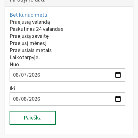
Bet kuriuo metu
Praėjusią valandą
Paskutines 24 valandas
Praėjusią savaitę
Praėjusį mėnesį
Praėjusiais metais
Laikotarpyje…
Nuo
Iki
Paieška