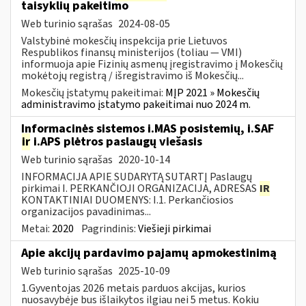
taisyklių pakeitimo
Web turinio sąrašas
2024-08-05
Valstybinė mokesčių inspekcija prie Lietuvos
Respublikos finansų ministerijos (toliau — VMI)
informuoja apie Fizinių asmenų įregistravimo į Mokesčių
mokėtojų registrą / išregistravimo iš Mokesčių...
Mokesčių įstatymų pakeitimai:
MĮP 2021 » Mokesčių
administravimo įstatymo pakeitimai nuo 2024 m.
Informacinės sistemos i.MAS posistemių, i.SAF
ir
i.APS plėtros paslaugų viešasis
Web turinio sąrašas
2020-10-14
INFORMACIJA APIE SUDARYTĄ SUTARTĮ Paslaugų
pirkimai I. PERKANČIOJI ORGANIZACIJA, ADRESAS
IR
KONTAKTINIAI DUOMENYS: I.1. Perkančiosios
organizacijos pavadinimas...
Metai:
2020
Pagrindinis:
Viešieji pirkimai
Apie akcijų pardavimo pajamų apmokestinimą
Web turinio sąrašas
2025-10-09
1.Gyventojas 2026 metais parduos akcijas, kurios
nuosavybėje bus išlaikytos ilgiau nei 5 metus. Kokiu