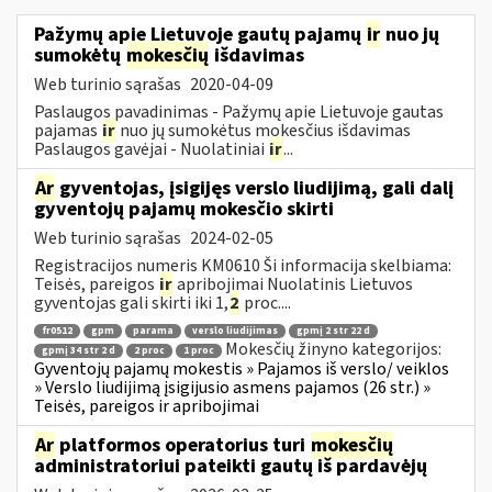
Pažymų apie Lietuvoje gautų pajamų
ir
nuo jų
sumokėtų
mokesčių
išdavimas
Web turinio sąrašas
2020-04-09
Paslaugos pavadinimas - Pažymų apie Lietuvoje gautas
pajamas
ir
nuo jų sumokėtus mokesčius išdavimas
Paslaugos gavėjai - Nuolatiniai
ir
...
Ar
gyventojas, įsigijęs verslo liudijimą, gali dalį
gyventojų pajamų mokesčio skirti
Web turinio sąrašas
2024-02-05
Registracijos numeris KM0610 Ši informacija skelbiama:
Teisės, pareigos
ir
apribojimai Nuolatinis Lietuvos
gyventojas gali skirti iki 1,
2
proc....
fr0512
gpm
parama
verslo liudijimas
gpmį 2 str 22 d
Mokesčių žinyno kategorijos:
gpmį 34 str 2 d
2 proc
1 proc
Gyventojų pajamų mokestis » Pajamos iš verslo/ veiklos
» Verslo liudijimą įsigijusio asmens pajamos (26 str.) »
Teisės, pareigos ir apribojimai
Ar
platformos operatorius turi
mokesčių
administratoriui pateikti gautų iš pardavėjų