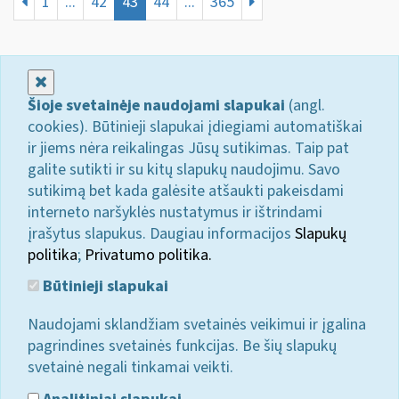
1
...
42
43
44
...
365
Uždaryti
Šioje svetainėje naudojami slapukai
(angl.
cookies). Būtinieji slapukai įdiegiami automatiškai
ir jiems nėra reikalingas Jūsų sutikimas. Taip pat
galite sutikti ir su kitų slapukų naudojimu. Savo
sutikimą bet kada galėsite atšaukti pakeisdami
interneto naršyklės nustatymus ir ištrindami
įrašytus slapukus. Daugiau informacijos
Slapukų
politika
;
Privatumo politika.
Būtinieji slapukai
Naudojami sklandžiam svetainės veikimui ir įgalina
pagrindines svetainės funkcijas. Be šių slapukų
svetainė negali tinkamai veikti.