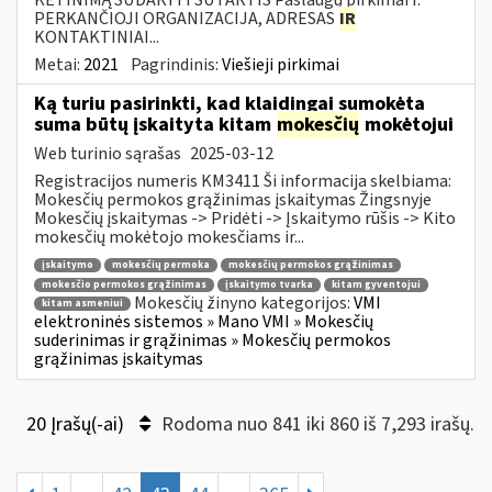
PERKANČIOJI ORGANIZACIJA, ADRESAS
IR
KONTAKTINIAI...
Metai:
2021
Pagrindinis:
Viešieji pirkimai
Ką turiu pasirinkti, kad klaidingai sumokėta
suma būtų įskaityta kitam
mokesčių
mokėtojui
Web turinio sąrašas
2025-03-12
Registracijos numeris KM3411 Ši informacija skelbiama:
Mokesčių permokos grąžinimas įskaitymas Žingsnyje
Mokesčių įskaitymas -> Pridėti -> Įskaitymo rūšis -> Kito
mokesčių mokėtojo mokesčiams ir...
įskaitymo
mokesčių permoka
mokesčių permokos grąžinimas
mokesčio permokos grąžinimas
įskaitymo tvarka
kitam gyventojui
Mokesčių žinyno kategorijos:
VMI
kitam asmeniui
elektroninės sistemos » Mano VMI » Mokesčių
suderinimas ir grąžinimas » Mokesčių permokos
grąžinimas įskaitymas
20 Įrašų(-ai)
Rodoma nuo 841 iki 860 iš 7,293 irašų.