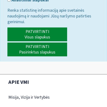
Analitiniai slapukai
Renka statistinę informaciją apie svetainės
naudojimą ir naudojami Jūsų naršymo patirties
gerinimui.
PATVIRTINTI
Visus slapukus
PATVIRTINTI
Pasirinktus slapukus
APIE VMI
Misija, Vizija ir Vertybės