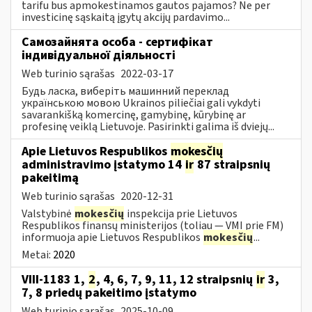
tarifu bus apmokestinamos gautos pajamos? Ne per
investicinę sąskaitą įgytų akcijų pardavimo...
Самозайнята особа - сертифікат
індивідуальної діяльності
Web turinio sąrašas
2022-03-17
Будь ласка, виберіть машинний переклад
українською мовою Ukrainos piliečiai gali vykdyti
savarankišką komercinę, gamybinę, kūrybinę ar
profesinę veiklą Lietuvoje. Pasirinkti galima iš dviejų...
Apie Lietuvos Respublikos
mokesčių
administravimo įstatymo 14
ir
87 straipsnių
pakeitimą
Web turinio sąrašas
2020-12-31
Valstybinė
mokesčių
inspekcija prie Lietuvos
Respublikos finansų ministerijos (toliau — VMI prie FM)
informuoja apie Lietuvos Respublikos
mokesčių
...
Metai:
2020
VIII-1183 1,
2
, 4, 6, 7, 9, 11, 12 straipsnių
ir
3,
7, 8 priedų pakeitimo įstatymo
Web turinio sąrašas
2025-10-09