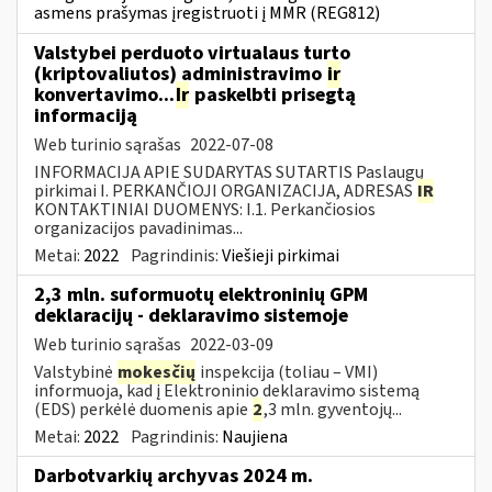
asmens prašymas įregistruoti į MMR (REG812)
Valstybei perduoto virtualaus turto
(kriptovaliutos) administravimo
ir
konvertavimo...
Ir
paskelbti prisegtą
informaciją
Web turinio sąrašas
2022-07-08
INFORMACIJA APIE SUDARYTAS SUTARTIS Paslaugų
pirkimai I. PERKANČIOJI ORGANIZACIJA, ADRESAS
IR
KONTAKTINIAI DUOMENYS: I.1. Perkančiosios
organizacijos pavadinimas...
Metai:
2022
Pagrindinis:
Viešieji pirkimai
2,3 mln. suformuotų elektroninių GPM
deklaracijų - deklaravimo sistemoje
Web turinio sąrašas
2022-03-09
Valstybinė
mokesčių
inspekcija (toliau – VMI)
informuoja, kad į Elektroninio deklaravimo sistemą
(EDS) perkėlė duomenis apie
2
,3 mln. gyventojų...
Metai:
2022
Pagrindinis:
Naujiena
Darbotvarkių archyvas 2024 m.