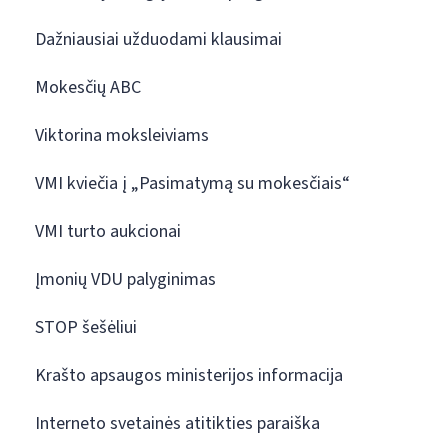
Dažniausiai užduodami klausimai
Mokesčių ABC
Viktorina moksleiviams
VMI kviečia į „Pasimatymą su mokesčiais“
VMI turto aukcionai
Įmonių VDU palyginimas
STOP šešėliui
Krašto apsaugos ministerijos informacija
Interneto svetainės atitikties paraiška