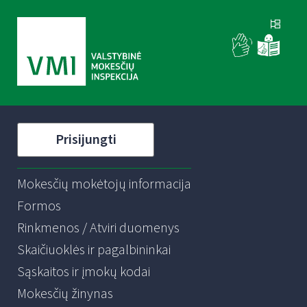
Prisijungti
Mokesčių mokėtojų informacija
Formos
Rinkmenos / Atviri duomenys
Skaičiuoklės ir pagalbininkai
Sąskaitos ir įmokų kodai
Mokesčių žinynas