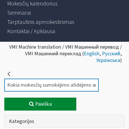
Mokesčių kalendorius
Seminarai
Tarptautinis apmokestinimas
Kontaktai / Apklausa
VMI Machine translation / VMI Машинный перевод /
VMI Машинний переклад (
English
,
Русский
,
Українська
)
Paieška
Kategorijos