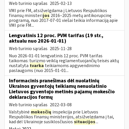
Web turinio sąrašas
2025-02-13
VMI prie FM, atsižvelgdama į Lietuvos Respublikos
finansų ministeri
jos
2016–2025 metų antikorupcinę
programą, nuo 2017-07-01 viešai teikia informaciją apie
VMI prie FM...
Lengvatinis 12 proc. PVM tarifas (19 str.,
aktualu nuo 2026-01-01)
Web turinio sąrašas
2025-11-28
Nuo 2026-01-01 lengvatinis 12 proc. PVM tarifas
taikomas: turizmo veiklą reglamentuojančių teisės aktų
nustatyta
tvarka
teikiamoms apgyvendinimo
paslaugoms (nuo 2015-01-01...
Informacinis pranešimas dėl nuolatinių
Ukrainos gyventojų teikiamų nenuolatinio
Lietuvos gyventojo metinės pajamų mokesčio
deklaracijos formų
Web turinio sąrašas
2022-03-08
Valstybinė
mokesčių
inspekcija prie Lietuvos
Respublikos finansų ministerijos, atsižvelgdama į tai,
kad dėl Ukrainoje susiklosčiusios
situacijos
...
Metai:
2022