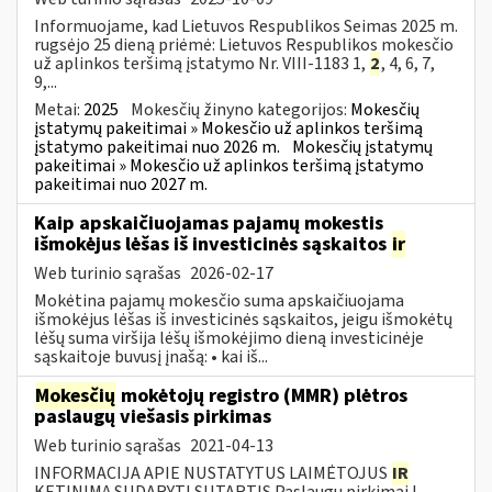
Informuojame, kad Lietuvos Respublikos Seimas 2025 m.
rugsėjo 25 dieną priėmė: Lietuvos Respublikos mokesčio
už aplinkos teršimą įstatymo Nr. VIII-1183 1,
2
, 4, 6, 7,
9,...
Metai:
2025
Mokesčių žinyno kategorijos:
Mokesčių
įstatymų pakeitimai » Mokesčio už aplinkos teršimą
įstatymo pakeitimai nuo 2026 m.
Mokesčių įstatymų
pakeitimai » Mokesčio už aplinkos teršimą įstatymo
pakeitimai nuo 2027 m.
Kaip apskaičiuojamas pajamų mokestis
išmokėjus lėšas iš investicinės sąskaitos
ir
Web turinio sąrašas
2026-02-17
Mokėtina pajamų mokesčio suma apskaičiuojama
išmokėjus lėšas iš investicinės sąskaitos, jeigu išmokėtų
lėšų suma viršija lėšų išmokėjimo dieną investicinėje
sąskaitoje buvusį įnašą: • kai iš...
Mokesčių
mokėtojų registro (MMR) plėtros
paslaugų viešasis pirkimas
Web turinio sąrašas
2021-04-13
INFORMACIJA APIE NUSTATYTUS LAIMĖTOJUS
IR
KETINIMĄ SUDARYTI SUTARTIS Paslaugų pirkimai I.