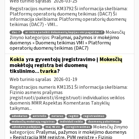
Web turinio sąrašas
2026-03-25
Registracijos numeris KM3792 Ši informacija skelbiama:
Platformų operatorių duomenų teikimas (DAC7) Ši
informacija skelbiama: Platformų operatorių duomenų
teikimas (DAC7) - VMI...
Mokesčių
dac-7
ar reikia pateikti dokumentų kopijas vmi pagal dac-7
žinyno kategorijos:
Prašymai, pažymos ir mokėjimo
duomenys » Duomenų teikimas VMI » Platformų
operatorių duomenų teikimas (DAC7)
Kokia
yra gyventojų įregistravimo į
Mokesčių
mokėtojų registrą bei duomenų
tikslinimo...
tvarka
?
Web turinio sąrašas
2026-01-19
Registracijos numeris KM1351 Ši informacija skelbiama:
Fizinio asmens prašymas
įregistruoti/pakeisti/išregistruoti individualios veiklos
duomenis MMR Aspektas Komentaras Taisyklių
taikymas...
advokatas
antstolis
notaras
reg812
registravimas
mokesčių mokėtojų registras
individuli veikla
duomenų pakeitimas
Mokesčių žinyno
advokato padėjėjas
maį 46 str.
įsiregistravimas
kategorijos:
Prašymai, pažymos ir mokėjimo duomenys
» Registracija MM registre, PVM registre » Fizinio