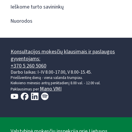
Ieškome turto savininkų
Nuorodos
Konsultacijos mokesčių klausimais ir paslaugos
gyventojams:
+370 5 260 5060
Darbo laikas: I-IV 8.00-17.00, V 8.00-15.45.
Prieššventinę dieną - viena valanda trumpiau.
Kiekvieno mėnesio antrą penktadienį 8.00 val. - 12.00 val.
Mano VMI
Paklausimas per
Valstybinė mokesčių inspekcija prie Lietuvos